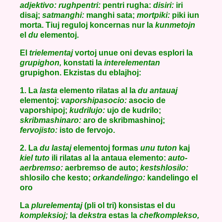
adjektivo: rughpentri:
pentri rugha:
disiri:
iri
disaj;
satmanghi:
manghi sata;
mortpiki:
piki iun
morta. Tiuj reguloj koncernas nur la
kunmetojn
el
du
elementoj.
El
trielementaj
vortoj unue oni devas esplori la
grupighon,
konstati la
interelementan
grupighon. Ekzistas du eblajhoj:
1. La
lasta
elemento rilatas al la
du antauaj
elementoj:
vaporshipasocio:
asocio de
vaporshipoj;
kudrilujo:
ujo de kudrilo;
skribmashinaro:
aro de skribmashinoj;
fervojisto:
isto de fervojo.
2. La
du lastaj
elementoj formas
unu tuton
kaj
kiel tuto
ili rilatas al la antaua elemento:
auto-
aerbremso:
aerbremso de auto;
kestshlosilo:
shlosilo che kesto;
orkandelingo:
kandelingo el
oro
La
plurelementaj
(pli ol tri) konsistas el du
kompleksioj;
la
dekstra
estas la
chefkomplekso,