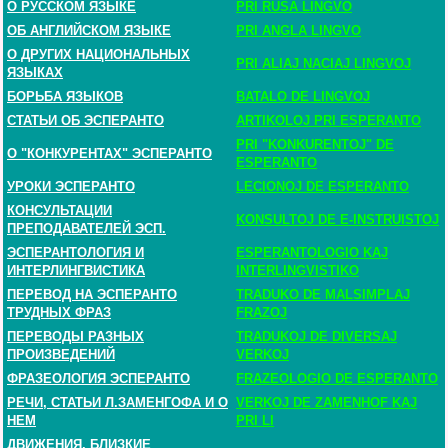
О РУССКОМ ЯЗЫКЕ
PRI RUSA LINGVO
ОБ АНГЛИЙСКОМ ЯЗЫКЕ
PRI ANGLA LINGVO
О ДРУГИХ НАЦИОНАЛЬНЫХ
PRI ALIAJ NACIAJ LINGVOJ
ЯЗЫКАХ
БОРЬБА ЯЗЫКОВ
BATALO DE LINGVOJ
СТАТЬИ ОБ ЭСПЕРАНТО
ARTIKOLOJ PRI ESPERANTO
PRI "KONKURENTOJ" DE
О "КОНКУРЕНТАХ" ЭСПЕРАНТО
ESPERANTO
УРОКИ ЭСПЕРАНТО
LECIONOJ DE ESPERANTO
КОНСУЛЬТАЦИИ
KONSULTOJ DE E-INSTRUISTOJ
ПРЕПОДАВАТЕЛЕЙ ЭСП.
ЭСПЕРАНТОЛОГИЯ И
ESPERANTOLOGIO KAJ
ИНТЕРЛИНГВИСТИКА
INTERLINGVISTIKO
ПЕРЕВОД НА ЭСПЕРАНТО
TRADUKO DE MALSIMPLAJ
ТРУДНЫХ ФРАЗ
FRAZOJ
ПЕРЕВОДЫ РАЗНЫХ
TRADUKOJ DE DIVERSAJ
ПРОИЗВЕДЕНИЙ
VERKOJ
ФРАЗЕОЛОГИЯ ЭСПЕРАНТО
FRAZEOLOGIO DE ESPERANTO
РЕЧИ, СТАТЬИ Л.ЗАМЕНГОФА И О
VERKOJ DE ZAMENHOF KAJ
НЕМ
PRI LI
ДВИЖЕНИЯ, БЛИЗКИЕ