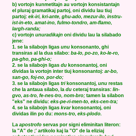
b) vortojn kunmetitajn au vortojn konsistantajn
el pluraj gramatikaj partoj, oni dividu lau tiuj
partoj:
ek-iri, kri-ante, ghu-ado, mezur-ilo, instru-
ist-in-eto, amat-ino, fulmo-tondro, am-flamo,
largh-randa;
c) vortojn
unuradikajn
oni dividu lau la silabado
jene:
1. se la silabojn ligas
unu
konsonanto, ghi
transiras al la dua silabo:
ba-lo, po-zo, ko-le-ro,
pa-gho, pa-ghi-o;
2. se la silabojn ligas
du
konsonantoj, oni
dividas la vortojn inter tiuj konsonantoj:
ar-bo,
san-go, foj-no, por-do;
3. se la silabojn ligas
tri
konsonantoj,
unu
restas
che la antaua silabo, la
du
ceteraj transiras:
lin-
gvo, as-tro, fe-nes-tro, nom-bro;
tamen la silabon
"eks" ne dividu:
eks-pe-ri-men-to, eks-cen-tra;
4. se la silabojn ligas
kvar
konsonantoj, oni
dividas ilin po du:
mons-tro, eks-plodo.
La
apostrofo
servas por signi eliminitan literon:
la "A" de ;' artikolo kaj la "O" de la eliziaj