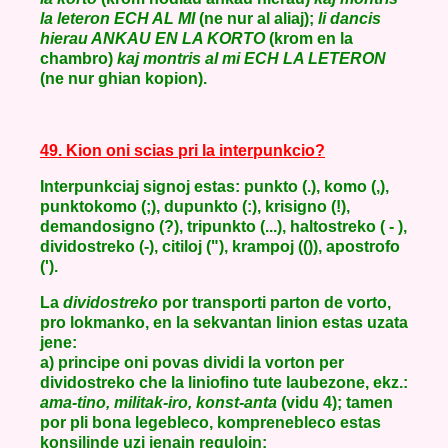
la leteron ECH AL MI
(ne nur al aliaj);
li dancis
hierau ANKAU EN LA KORTO
(krom en la
chambro)
kaj montris al mi ECH LA LETERON
(ne nur ghian kopion).
49. Kion oni scias pri la interpunkcio?
Interpunkciaj signoj estas: punkto (.), komo (,),
punktokomo (;), dupunkto (:), krisigno (!),
demandosigno (?), tripunkto (...), haltostreko ( - ),
dividostreko (-), citiloj ("), krampoj (()), apostrofo
(').
La
dividostreko
por transporti parton de vorto,
pro lokmanko, en la sekvantan linion estas uzata
jene:
a) principe oni povas dividi la vorton per
dividostreko che la liniofino tute laubezone, ekz.:
ama-tino, militak-iro, konst-anta
(vidu 4); tamen
por pli bona legebleco, komprenebleco estas
konsilinde uzi jenajn regulojn: