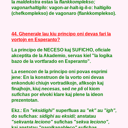
la
maldekstra
estas la
flankkomplekso;
vagonarhaltigilo:
vagon-ar-halt-ig-il-o: haltigilo
(chefkomplekso) de vagonaro (flankkomplekso).
44. Ghenerale lau kiu principo oni devas fari la
vortojn en Esperanto?
La principo de NECESO kaj SUFICHO, oficiale
akceptita de la Akademio, servas kiel "la logika
bazo de la vortfarado en Esperanto".
La
esencon
de la principo oni povas esprimi
jene: En la konstruon de la vorto oni devas
enkonduki chiujn vortradikojn, afiksojn kaj
finajhojn, kiuj
necesas,
sed
ne pli
ol kiom
sufichas
por elvoki klare kaj plene la ideon
prezentotan.
Ekz.: En
"eksidighi"
superfluas au
"ek"
au
"igh",
do sufichas:
sidighi
au
eksidi;
anstatau
"sekvanta leciono"
sufichas
"sekva leciono",
kaj anstatau
"parolkapableco"
sufichas