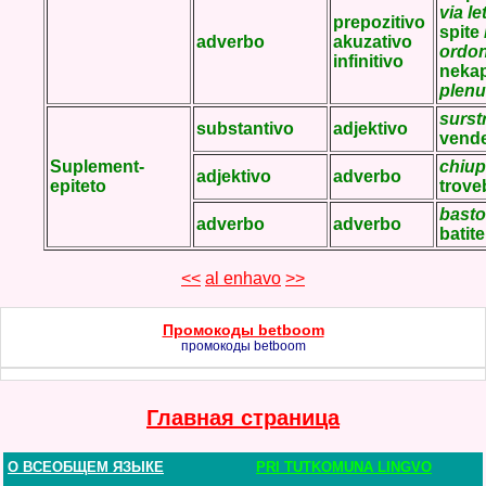
via le
prepozitivo
spite
adverbo
akuzativo
ordo
infinitivo
neka
plenu
surst
substantivo
adjektivo
vend
Suplement-
chiu
adjektivo
adverbo
epiteto
trove
bast
adverbo
adverbo
batite
<<
al enhavo
>>
Промокоды betboom
промокоды betboom
Главная страница
О ВСЕОБЩЕМ ЯЗЫКЕ
PRI TUTKOMUNA LINGVO