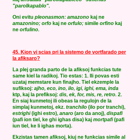
"parolkapablo".
Oni evitu
pleonasmon: amazono
kaj ne
amazonino; orfo
kaj ne
orfulo;
simile
orfino
kaj
ne
orfulino.
45. Kion vi scias pri la sistemo de vortfarado per
la afiksaro?
La plej granda parto de la afiksoj funkcias tute
same kiel la radikoj. Tio estas: 1. Ili povas esti
uzataj memstare kun finajho. Tiel ekzemple la
sufiksoj:
ajho, eco, ino, ilo, igi, ighi, ema, inda
ktp, kaj la prefiksoj:
dis, ek, for, mis, re, retro.
2.
En siaj kunmetoj ili obeas la regulojn de la
simplaj kunmetoj, ekz.
tranchilo
(ilo por tranchi),
estrighi
(ighi estro),
anaro
(aro da anoj),
dispafi
(pafi ion tiel, ke ghi ighas disa) kaj
mortpafi
(pafi
iun tiel, ke li ighas morta).
Ekzistas tamen afiksoj, kiuj ne funkcias simile al