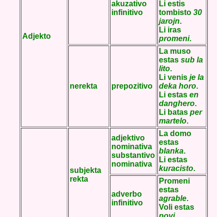
akuzativo
Li estis
infinitivo
tombisto
30
jarojn
.
Li iras
Adjekto
promeni
.
La muso
estas
sub la
lito
.
Li venis
je la
nerekta
prepozitivo
deka horo
.
Li estas
en
danghero
.
Li batas
per
martelo
.
La domo
adjektivo
estas
nominativa
blanka
.
substantivo
Li estas
nominativa
kuracisto
.
subjekta
rekta
Promeni
estas
adverbo
agrable
.
infinitivo
Voli estas
povi
.