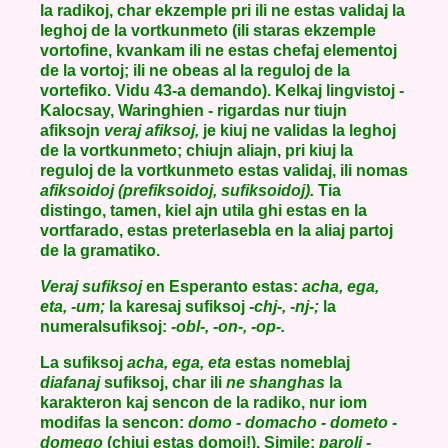
la radikoj, char ekzemple pri ili ne estas validaj la
leghoj de la vortkunmeto (ili staras ekzemple
vortofine, kvankam ili ne estas chefaj elementoj
de la vortoj; ili ne obeas al la reguloj de la
vortefiko. Vidu 43-a demando). Kelkaj lingvistoj -
Kalocsay, Waringhien - rigardas nur tiujn
afiksojn
veraj afiksoj,
je kiuj ne validas la leghoj
de la vortkunmeto; chiujn aliajn, pri kiuj la
reguloj de la vortkunmeto estas validaj, ili nomas
afiksoidoj (prefiksoidoj, sufiksoidoj).
Tia
distingo, tamen, kiel ajn utila ghi estas en la
vortfarado, estas preterlasebla en la aliaj partoj
de la gramatiko.
Veraj sufiksoj
en Esperanto estas:
acha, ega,
eta, -um;
la karesaj sufiksoj
-chj-, -nj-;
la
numeralsufiksoj:
-obl-, -on-, -op-.
La sufiksoj
acha, ega, eta
estas nomeblaj
diafanaj
sufiksoj, char ili
ne shanghas
la
karakteron kaj sencon de la radiko, nur iom
modifas la sencon:
domo - domacho - dometo -
domego
(chiuj estas domoj!). Simile:
paroli -