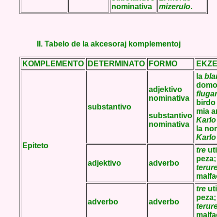
nominativa
mizerulo
.
II. Tabelo de la akcesoraj komplementoj
KOMPLEMENTO
DETERMINATO
FORMO
EKZ
la
bla
dom
adjektivo
fluga
nominativa
birdo
substantivo
mia a
substantivo
Karlo
nominativa
la n
Karlo
Epiteto
tre
uti
peza;
adjektivo
adverbo
terur
malfa
tre
uti
peza;
adverbo
adverbo
terur
malfa