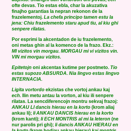
ofte devas. Tio estas ebla, char la akuzativa
finajho garantias la nepran rekonon de la
frazelementoj.
La chefa principo tamen estu la
jena: Chiu frazelemento staru apud tiu, al kiu ghi
senpere rilatas.
Por esprimi la akcentadon de iu frazelemento,
oni metas ghin al la komenco de la frazo. Ekz.:
MI vizitos vin morgau. MORGAU mi vi vizitos vin.
VIN mi morgau vizitos.
Epitetojn
oni akcentas kutime per postmeto.
Tio
estas supozo ABSURDA. Nia lingvo estas lingvo
INTERNACIA.
Ligita vortordo
ekzistas che vortoj
ankau
kaj
ech.
Ilin metu antau la vorton, al kiu ili senpere
rilatas. La sencdiferencojn montru sekvaj frazoj:
ANKAU LI dancis hierau en la korto
(krom aliaj
ankau li);
li ANKAU DANCIS hierau en la korto
(krom kanti);
li ECH MONTRIS al mi la leteron
(ne
nur parolis pri ghi);
li dancis ANKAU HIERAU en
la korto
(krom hodiau ankau hierau)
kaj montris