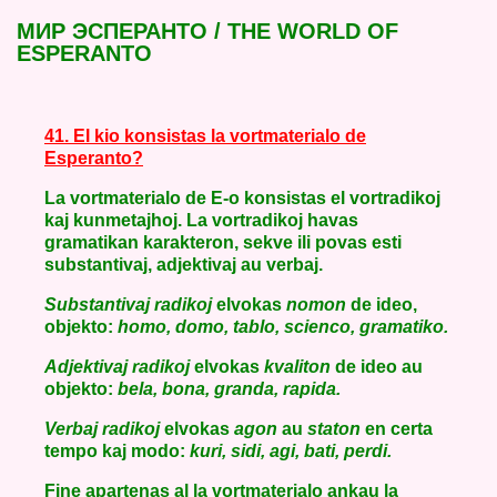
МИР ЭСПЕРАНТО / THE WORLD OF
ESPERANTO
41. El kio konsistas la vortmaterialo de
Esperanto?
La vortmaterialo de E-o konsistas el vortradikoj
kaj kunmetajhoj. La vortradikoj havas
gramatikan karakteron, sekve ili povas esti
substantivaj, adjektivaj au verbaj.
Substantivaj radikoj
elvokas
nomon
de ideo,
objekto:
homo, domo, tablo, scienco, gramatiko.
Adjektivaj radikoj
elvokas
kvaliton
de ideo au
objekto:
bela, bona, granda, rapida.
Verbaj radikoj
elvokas
agon
au
staton
en certa
tempo kaj modo:
kuri, sidi, agi, bati, perdi.
Fine apartenas al la vortmaterialo ankau la