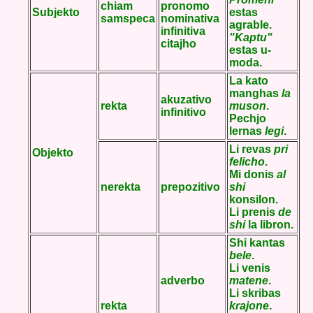
chiam
pronomo
Subjekto
estas
samspeca
nominativa
agrable.
infinitiva
"Kaptu"
citajho
estas u-
moda.
La kato
manghas
la
akuzativo
rekta
muson
.
infinitivo
Pechjo
lernas
legi
.
Li revas
pri
Objekto
felicho
.
Mi donis
al
nerekta
prepozitivo
shi
konsilon.
Li prenis
de
shi
la libron.
Shi kantas
bele
.
Li venis
adverbo
matene
.
Li skribas
rekta
krajone
.