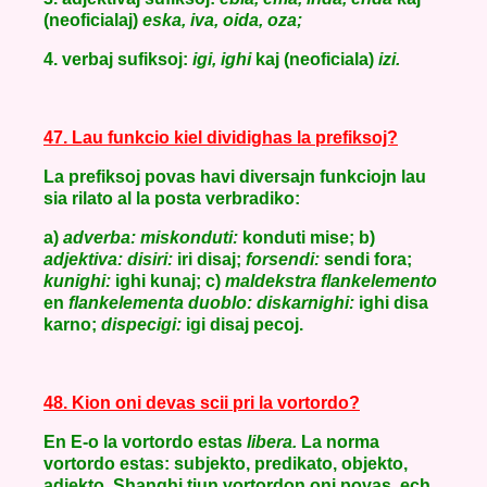
(neoficialaj)
eska, iva, oida, oza;
4. verbaj sufiksoj:
igi, ighi
kaj (neoficiala)
izi.
47. Lau funkcio kiel dividighas la prefiksoj?
La prefiksoj povas havi diversajn funkciojn lau
sia rilato al la posta verbradiko:
a)
adverba: miskonduti:
konduti mise; b)
adjektiva: disiri:
iri disaj;
forsendi:
sendi fora;
kunighi:
ighi kunaj; c)
maldekstra flankelemento
en
flankelementa duoblo:
diskarnighi:
ighi disa
karno;
dispecigi:
igi disaj pecoj.
48. Kion oni devas scii pri la vortordo?
En E-o la vortordo estas
libera.
La norma
vortordo estas: subjekto, predikato, objekto,
adjekto. Shanghi tiun vortordon oni povas, ech