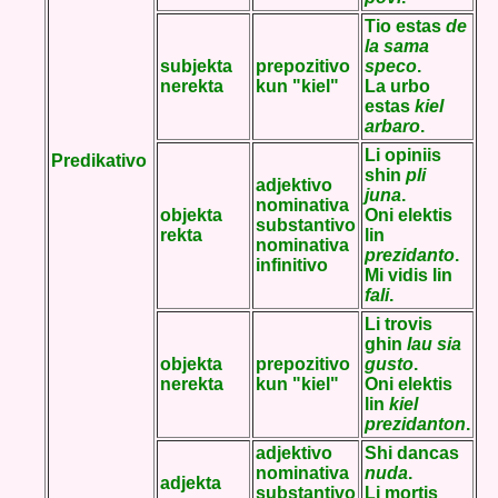
Tio estas
de
la sama
subjekta
prepozitivo
speco
.
nerekta
kun "kiel"
La urbo
estas
kiel
arbaro
.
Li opiniis
Predikativo
shin
pli
adjektivo
juna
.
nominativa
objekta
Oni elektis
substantivo
rekta
lin
nominativa
prezidanto
.
infinitivo
Mi vidis lin
fali
.
Li trovis
ghin
lau sia
objekta
prepozitivo
gusto
.
nerekta
kun "kiel"
Oni elektis
lin
kiel
prezidanton
.
adjektivo
Shi dancas
nominativa
nuda
.
adjekta
substantivo
Li mortis