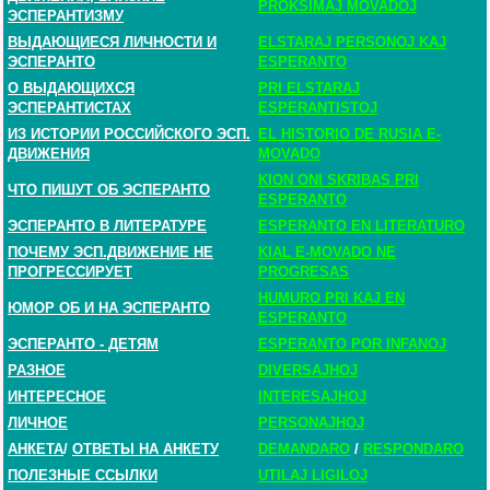
PROKSIMAJ MOVADOJ
ЭСПЕРАНТИЗМУ
ВЫДАЮЩИЕСЯ ЛИЧНОСТИ И
ELSTARAJ PERSONOJ KAJ
ЭСПЕРАНТО
ESPERANTO
О ВЫДАЮЩИХСЯ
PRI ELSTARAJ
ЭСПЕРАНТИСТАХ
ESPERANTISTOJ
ИЗ ИСТОРИИ РОССИЙСКОГО ЭСП.
EL HISTORIO DE RUSIA E-
ДВИЖЕНИЯ
MOVADO
KION ONI SKRIBAS PRI
ЧТО ПИШУТ ОБ ЭСПЕРАНТО
ESPERANTO
ЭСПЕРАНТО В ЛИТЕРАТУРЕ
ESPERANTO EN LITERATURO
ПОЧЕМУ ЭСП.ДВИЖЕНИЕ НЕ
KIAL E-MOVADO NE
ПРОГРЕССИРУЕТ
PROGRESAS
HUMURO PRI KAJ EN
ЮМОР ОБ И НА ЭСПЕРАНТО
ESPERANTO
ЭСПЕРАНТО - ДЕТЯМ
ESPERANTO POR INFANOJ
РАЗНОЕ
DIVERSAJHOJ
ИНТЕРЕСНОЕ
INTERESAJHOJ
ЛИЧНОЕ
PERSONAJHOJ
АНКЕТА
/
ОТВЕТЫ НА АНКЕТУ
DEMANDARO
/
RESPONDARO
ПОЛЕЗНЫЕ ССЫЛКИ
UTILAJ LIGILOJ