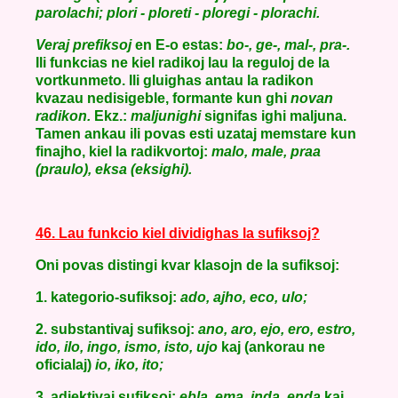
parolachi; plori - ploreti - ploregi - plorachi.
Veraj prefiksoj
en E-o estas:
bo-, ge-, mal-, pra-.
Ili funkcias ne kiel radikoj lau la reguloj de la
vortkunmeto. Ili gluighas antau la radikon
kvazau nedisigeble, formante kun ghi
novan
radikon.
Ekz.:
maljunighi
signifas ighi maljuna.
Tamen ankau ili povas esti uzataj memstare kun
finajho, kiel la radikvortoj:
malo, male, praa
(praulo), eksa (eksighi).
46. Lau funkcio kiel dividighas la sufiksoj?
Oni povas distingi kvar klasojn de la sufiksoj:
1. kategorio-sufiksoj:
ado, ajho, eco, ulo;
2. substantivaj sufiksoj:
ano, aro, ejo, ero, estro,
ido, ilo, ingo, ismo, isto, ujo
kaj (ankorau ne
oficialaj)
io, iko, ito;
3. adjektivaj sufiksoj:
ebla, ema, inda, enda
kaj