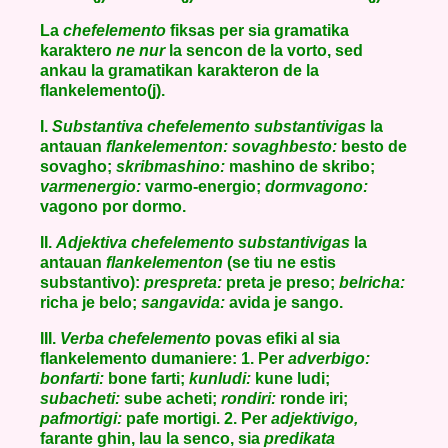
La
chefelemento
fiksas per sia gramatika
karaktero
ne nur
la sencon de la vorto, sed
ankau la gramatikan karakteron de la
flankelemento(j).
I.
Substantiva chefelemento substantivigas
la
antauan
flankelementon: sovaghbesto:
besto de
sovagho;
skribmashino:
mashino de skribo;
varmenergio:
varmo-energio;
dormvagono:
vagono por dormo.
II.
Adjektiva chefelemento substantivigas
la
antauan
flankelementon
(se tiu ne estis
substantivo):
prespreta:
preta je preso;
belricha:
richa je belo;
sangavida:
avida je sango.
III.
Verba chefelemento
povas efiki al sia
flankelemento dumaniere: 1. Per
adverbigo:
bonfarti:
bone farti;
kunludi:
kune ludi;
subacheti:
sube acheti;
rondiri:
ronde iri;
pafmortigi:
pafe mortigi. 2. Per
adjektivigo,
farante ghin, lau la senco, sia
predikata