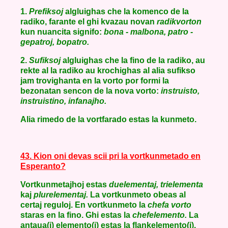
1.
Prefiksoj
algluighas che la komenco de la
radiko, farante el ghi kvazau novan
radikvorton
kun nuancita signifo:
bona - malbona, patro -
gepatroj, bopatro.
2.
Sufiksoj
algluighas che la fino de la radiko, au
rekte al la radiko au krochighas al alia sufikso
jam trovighanta en la vorto por formi la
bezonatan sencon de la nova vorto:
instruisto,
instruistino, infanajho.
Alia rimedo de la vortfarado estas la kunmeto.
43. Kion oni devas scii pri la vortkunmetado en
Esperanto?
Vortkunmetajhoj estas
duelementaj, trielementa
kaj
plurelementaj.
La vortkunmeto obeas al
certaj reguloj. En vortkunmeto la
chefa vorto
staras en la fino. Ghi estas la
chefelemento.
La
antaua(j) elemento(j) estas la flankelemento(j).