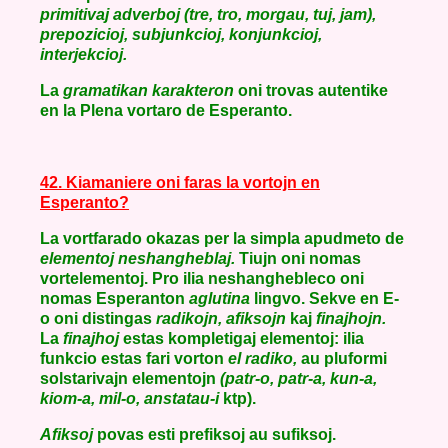
primitivaj adverboj (tre, tro, morgau, tuj, jam),
prepozicioj, subjunkcioj, konjunkcioj,
interjekcioj.
La
gramatikan karakteron
oni trovas autentike
en la Plena vortaro de Esperanto.
42. Kiamaniere oni faras la vortojn en
Esperanto?
La vortfarado okazas per la simpla apudmeto de
elementoj neshangheblaj.
Tiujn oni nomas
vortelementoj. Pro ilia neshanghebleco oni
nomas Esperanton
aglutina
lingvo. Sekve en E-
o oni distingas
radikojn, afiksojn
kaj
finajhojn.
La
finajhoj
estas kompletigaj elementoj: ilia
funkcio estas fari vorton
el radiko,
au pluformi
solstarivajn elementojn
(patr-o, patr-a, kun-a,
kiom-a, mil-o, anstatau-i
ktp).
Afiksoj
povas esti prefiksoj au sufiksoj.