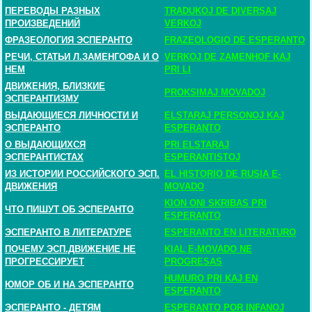
ПЕРЕВОДЫ РАЗНЫХ
TRADUKOJ DE DIVERSAJ
ПРОИЗВЕДЕНИЙ
VERKOJ
ФРАЗЕОЛОГИЯ ЭСПЕРАНТО
FRAZEOLOGIO DE ESPERANTO
РЕЧИ, СТАТЬИ Л.ЗАМЕНГОФА И О
VERKOJ DE ZAMENHOF KAJ
НЕМ
PRI LI
ДВИЖЕНИЯ, БЛИЗКИЕ
PROKSIMAJ MOVADOJ
ЭСПЕРАНТИЗМУ
ВЫДАЮЩИЕСЯ ЛИЧНОСТИ И
ELSTARAJ PERSONOJ KAJ
ЭСПЕРАНТО
ESPERANTO
О ВЫДАЮЩИХСЯ
PRI ELSTARAJ
ЭСПЕРАНТИСТАХ
ESPERANTISTOJ
ИЗ ИСТОРИИ РОССИЙСКОГО ЭСП.
EL HISTORIO DE RUSIA E-
ДВИЖЕНИЯ
MOVADO
KION ONI SKRIBAS PRI
ЧТО ПИШУТ ОБ ЭСПЕРАНТО
ESPERANTO
ЭСПЕРАНТО В ЛИТЕРАТУРЕ
ESPERANTO EN LITERATURO
ПОЧЕМУ ЭСП.ДВИЖЕНИЕ НЕ
KIAL E-MOVADO NE
ПРОГРЕССИРУЕТ
PROGRESAS
HUMURO PRI KAJ EN
ЮМОР ОБ И НА ЭСПЕРАНТО
ESPERANTO
ЭСПЕРАНТО - ДЕТЯМ
ESPERANTO POR INFANOJ