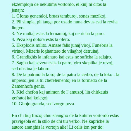
ekzemplojn de nekutima vortordo, el kiuj ni citos la
jenajn:
1. Gloras generaloj, bruas tamburoj, sonas muzikoj.
2. Pli simpla, pli tauga por uzado nuna devus esti la revita
lingvo.
3. Ne multaj estas la lernantoj, kaj ne richa la paro.
4. Peza kaj dolora estis la ofero.
5. Eksplodis milito. Amase falis junaj viroj. Funebris la
virinoj. Mizeris loghantaro de vilaghoj detruitaj.
6. Grandighis la infanaro kaj estis ne suficha la salajro.
7. Sagha kaj severa estis la patro, viro skeptika je revoj,
sed obstina je laboro.
8. De la patrino la koro, de la patro la cerbo, de la loko - la
impreso; jen la tri chefelementoj en la formado de la
Zamenhofa genio.
9. Kiel chefon kaj animon de l' amuzoj, lin chirkauis
gefratoj kaj kolegoj.
10. Ghojo granda, sed zorgo peza.
En chi tiuj frazoj chiu shangho de la kutima vortordo estas
pravigebla en la stilo de chi tiu verko. Ne kapriche la
autoro aranghis la vortojn alie! Li celis ion per tio: