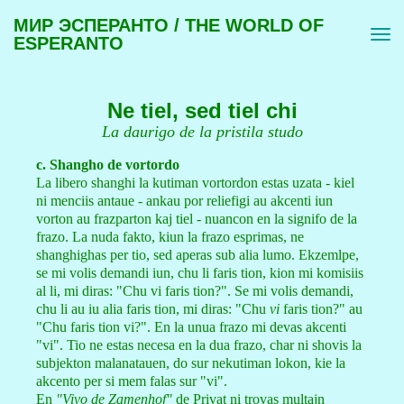
МИР ЭСПЕРАНТО / THE WORLD OF
ESPERANTO
Ne tiel, sed tiel chi
La daurigo de la pristila studo
c. Shangho de vortordo
La libero shanghi la kutiman vortordon estas uzata - kiel
ni menciis antaue - ankau por reliefigi au akcenti iun
vorton au frazparton kaj tiel - nuancon en la signifo de la
frazo. La nuda fakto, kiun la frazo esprimas, ne
shanghighas per tio, sed aperas sub alia lumo. Ekzemlpe,
se mi volis demandi iun, chu li faris tion, kion mi komisiis
al li, mi diras: "Chu vi faris tion?". Se mi volis demandi,
chu li au iu alia faris tion, mi diras: "Chu
vi
faris tion?" au
"Chu faris tion vi?". En la unua frazo mi devas akcenti
"vi". Tio ne estas necesa en la dua frazo, char ni shovis la
subjekton malanatauen, do sur nekutiman lokon, kie la
akcento per si mem falas sur "vi".
En
"Vivo de Zamenhof"
de Privat ni trovas multajn