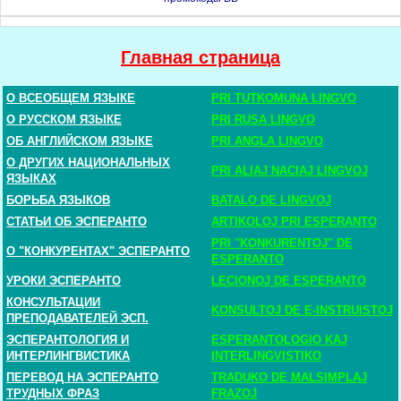
Главная страница
О ВСЕОБЩЕМ ЯЗЫКЕ
PRI TUTKOMUNA LINGVO
О РУССКОМ ЯЗЫКЕ
PRI RUSA LINGVO
ОБ АНГЛИЙСКОМ ЯЗЫКЕ
PRI ANGLA LINGVO
О ДРУГИХ НАЦИОНАЛЬНЫХ
PRI ALIAJ NACIAJ LINGVOJ
ЯЗЫКАХ
БОРЬБА ЯЗЫКОВ
BATALO DE LINGVOJ
СТАТЬИ ОБ ЭСПЕРАНТО
ARTIKOLOJ PRI ESPERANTO
PRI "KONKURENTOJ" DE
О "КОНКУРЕНТАХ" ЭСПЕРАНТО
ESPERANTO
УРОКИ ЭСПЕРАНТО
LECIONOJ DE ESPERANTO
КОНСУЛЬТАЦИИ
KONSULTOJ DE E-INSTRUISTOJ
ПРЕПОДАВАТЕЛЕЙ ЭСП.
ЭСПЕРАНТОЛОГИЯ И
ESPERANTOLOGIO KAJ
ИНТЕРЛИНГВИСТИКА
INTERLINGVISTIKO
ПЕРЕВОД НА ЭСПЕРАНТО
TRADUKO DE MALSIMPLAJ
ТРУДНЫХ ФРАЗ
FRAZOJ