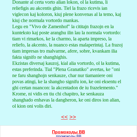
Donante al certa vorto alian lokon, ol la kutima, li
reliefigis au akcentis ghin. Tiel la frazo ricevis ian
viglecon kaj koloron, kiuj plene konvenas al la temo, kaj
kiuj che normala vortordo mankas.
Legu en "Vivo de Zamenhof" la cititajn frazojn en la
kunteksto kaj poste aranghu ilin lau la normala vortordo:
tiam vi rimarkos, ke la charmo, la aparta impreso, la
reliefo, la akcento, la nuanco estas malaperintaj. La frazoj
tiam impresas tro malvarme, afere, sobre, kvankam ilia
fakta signifo ne shanghighis.
Ekzistas diversaj kauzoj, kial alia vortordo, ol la kutima,
estas preferinda. Tial "Plena Granatiko" avertas, ke "oni
ne faru shanghojn senkauze, char nur tiamaniere oni
povas atingi, ke la shangho signifu ion, ke oni eksentu el
ghi certan nuancon: la akcentadon de iu frazelemento."
Krome, ni vidis en tiu chi chapitro, ke senkauza
shanghado enhavas la dangheron, ke oni diros ion alian,
ol kion oni volis diri.
<<
>>
Промокоды BB
промокоды BB