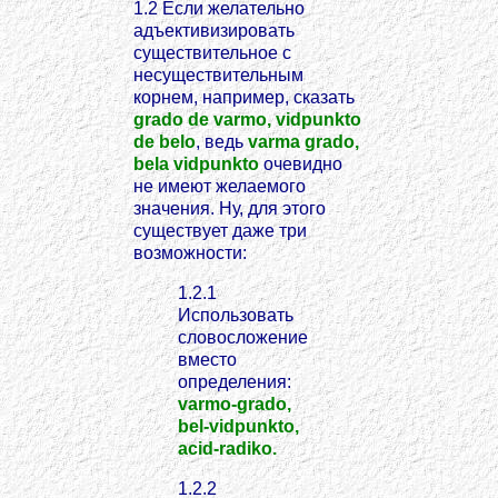
1.2 Если желательно
адъективизировать
существительное с
несуществительным
корнем, например, сказать
grado de varmo, vidpunkto
de belo
, ведь
varma grado,
bela vidpunkto
очевидно
не имеют желаемого
значения. Ну, для этого
существует даже три
возможности:
1.2.1
Использовать
словосложение
вместо
определения:
varmo-grado,
bel-vidpunkto,
acid-radiko.
1.2.2