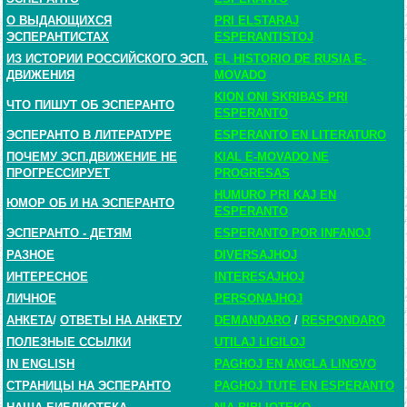
О ВЫДАЮЩИХСЯ
PRI ELSTARAJ
ЭСПЕРАНТИСТАХ
ESPERANTISTOJ
ИЗ ИСТОРИИ РОССИЙСКОГО ЭСП.
EL HISTORIO DE RUSIA E-
ДВИЖЕНИЯ
MOVADO
KION ONI SKRIBAS PRI
ЧТО ПИШУТ ОБ ЭСПЕРАНТО
ESPERANTO
ЭСПЕРАНТО В ЛИТЕРАТУРЕ
ESPERANTO EN LITERATURO
ПОЧЕМУ ЭСП.ДВИЖЕНИЕ НЕ
KIAL E-MOVADO NE
ПРОГРЕССИРУЕТ
PROGRESAS
HUMURO PRI KAJ EN
ЮМОР ОБ И НА ЭСПЕРАНТО
ESPERANTO
ЭСПЕРАНТО - ДЕТЯМ
ESPERANTO POR INFANOJ
РАЗНОЕ
DIVERSAJHOJ
ИНТЕРЕСНОЕ
INTERESAJHOJ
ЛИЧНОЕ
PERSONAJHOJ
АНКЕТА
/
ОТВЕТЫ НА АНКЕТУ
DEMANDARO
/
RESPONDARO
ПОЛЕЗНЫЕ ССЫЛКИ
UTILAJ LIGILOJ
IN ENGLISH
PAGHOJ EN ANGLA LINGVO
СТРАНИЦЫ НА ЭСПЕРАНТО
PAGHOJ TUTE EN ESPERANTO