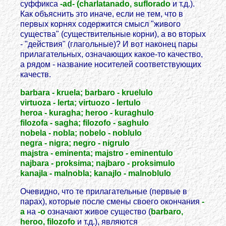
суффикса
-ad- (charlatanado, suflorado
и т.д.).
Как объяснить это иначе, если не тем, что в
первых корнях содержится смысл "живого
существа" (существительные корни), а во вторых
- "действия" (глагольные)? И вот наконец пары
прилагательных, означающих какое-то качество,
а рядом - название носителей соответствующих
качеств.
barbara - kruela; barbaro - kruelulo
virtuoza - lerta; virtuozo - lertulo
heroa - kuragha; heroo - kuraghulo
filozofa - sagha; filozofo - saghulo
nobela - nobla; nobelo - noblulo
negra - nigra; negro - nigrulo
majstra - eminenta; majstro - eminentulo
najbara - proksima; najbaro - proksimulo
kanajla - malnobla; kanajlo - malnoblulo
Очевидно, что те прилагательные (первые в
парах), которые после смены своего окончания
-
a
на
-o
означают живое существо (
barbaro,
heroo, filozofo
и т.д.), являются