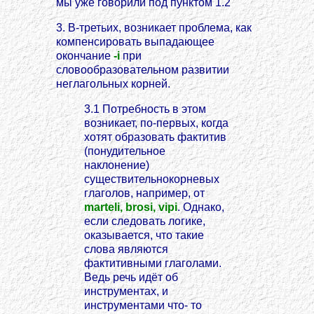
мы уже говорили под пунктом 1.2
3. В-третьих, возникает проблема, как
компенсировать выпадающее
окончание
-i
при
словообразовательном развитии
неглагольных корней.
3.1 Потребность в этом
возникает, по-первых, когда
хотят образовать фактитив
(понудительное
наклонение)
существительнокорневых
глаголов, например, от
marteli, brosi, vipi
. Однако,
если следовать логике,
оказывается, что такие
слова являются
фактитивными глаголами.
Ведь речь идёт об
инструментах, и
инструментами что- то