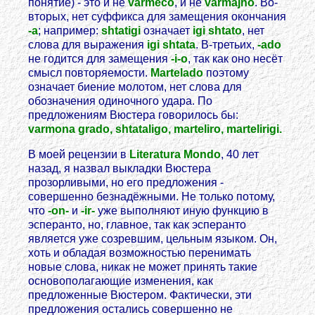
понятие) - это и не
varmeco
, и не
varmajho
. Во-
вторых, нет суффикса для замещения окончания
-a
; например:
shtatigi
означает
igi shtato
, нет
слова для выражения
igi shtata
. В-третьих,
-ado
не годится для замещения
-i-o
, так как оно несёт
смысл повторяемости.
Martelado
поэтому
означает биение молотом, нет слова для
обозначения одиночного удара. По
предложениям Вюстера говорилось бы:
varmona grado, shtataligo, marteliro, martelirigi.
В моей рецензии в
Literatura Mondo
, 40 лет
назад, я назвал выкладки Вюстера
прозорливыми, но его предложения -
совершенно безнадёжными. Не только потому,
что
-on-
и
-ir-
уже выполняют иную функцию в
эсперанто, но, главное, так как эсперанто
является уже созревшим, цельным языком. Он,
хоть и обладая возможностью перенимать
новые слова, никак не может принять такие
основополагающие изменения, как
предложенные Вюстером. Фактически, эти
предложения остались совершенно не