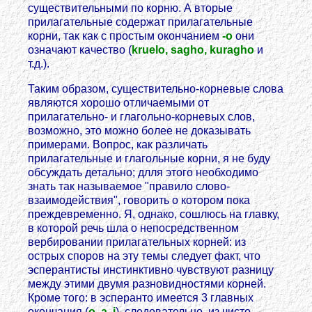
существительными по корню. А вторые
прилагательные содержат прилагательные
корни, так как с простым окончанием
-o
они
означают качество (
kruelo, sagho, kuragho
и
т.д.).
Таким образом, существительно-корневые слова
являются хорошо отличаемыми от
прилагательно- и глагольно-корневых слов,
возможно, это можно более не доказывать
примерами. Вопрос, как различать
прилагательные и глагольные корни, я не буду
обсуждать детально; длля этого необходимо
знать так называемое "правило слово-
взаимодействия", говорить о котором пока
преждевременно. Я, однако, сошлюсь на главку,
в которой речь шла о непосредственном
вербировании прилагательных корней: из
острых споров на эту темы следует факт, что
эсперантисты инстинктивно чувствуют разницу
между этими двумя разновидностями корней.
Кроме того: в эсперанто имеется 3 главных
окончания (
o, a, i
), следовательно, из чисто