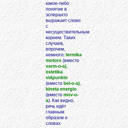
какое-либо
понятие в
эсперанто
выражает слово
с
несуществительным
корнем. Таких
случаев,
впрочем,
немного:
termika
motoro
(вместо
varm-o-a),
estetika
vidpunkto
(вместо
bel-o-a),
kineta energio
(вместо
mov-o-
a
). Как видно,
речь идёт
главным
образом о
словах