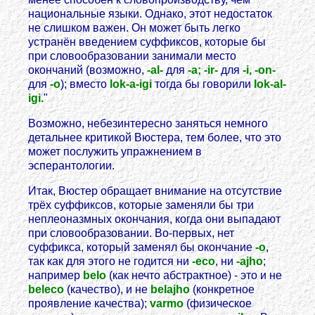
национальные языки. Однако, этот недостаток
не слишком важен. Он может быть легко
устранён введением суффиксов, которые бы
при словообразовании занимали место
окончаний (возможно,
-al-
для
-a; -ir-
для
-i, -on-
для
-o
); вместо
lok-a-igi
тогда бы говорили
lok-al-
igi.
"
Возможно, небезинтересно заняться немного
детальнее критикой Вюстера, тем более, что это
может послужить упражнением в
эсперантологии.
Итак, Вюстер обращает внимание на отсутствие
трёх суффиксов, которые заменяли бы три
неплеоназмных окончания, когда они выпадают
при словообразовании. Во-первых, нет
суффикса, который заменял бы окончание
-o
,
так как для этого не годится ни
-eco
, ни
-ajho
;
например
belo
(как нечто абстрактное) - это и не
beleco
(качество), и не
belajho
(конкретное
проявление качества);
varmo
(физическое