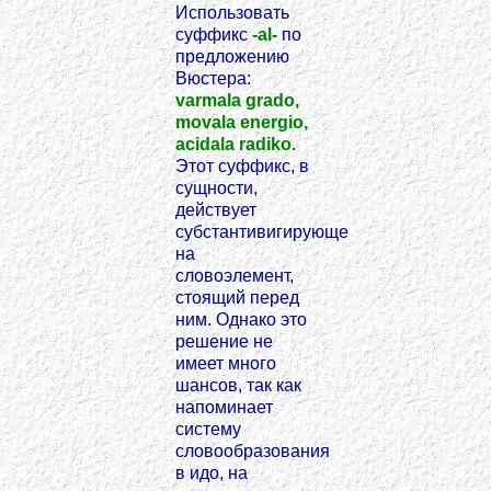
Использовать
суффикс
-al-
по
предложению
Вюстера:
varmala grado,
movala energio,
acidala radiko
.
Этот суффикс, в
сущности,
действует
субстантивигирующе
на
словоэлемент,
стоящий перед
ним. Однако это
решение не
имеет много
шансов, так как
напоминает
систему
словообразования
в идо, на