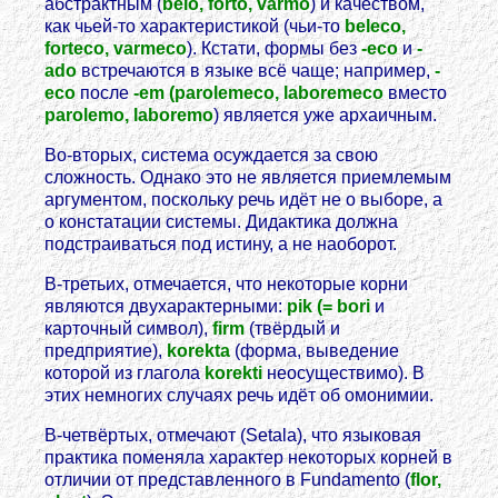
абстрактным (
belo, forto, varmo
) и качеством,
как чьей-то характеристикой (чьи-то
beleco,
forteco, varmeco
). Кстати, формы без
-eco
и
-
ado
встречаются в языке всё чаще; например,
-
eco
после
-em (parolemeco, laboremeco
вместо
parolemo, laboremo
) является уже архаичным.
Во-вторых, система осуждается за свою
сложность. Однако это не является приемлемым
аргументом, поскольку речь идёт не о выборе, а
о констатации системы. Дидактика должна
подстраиваться под истину, а не наоборот.
В-третьих, отмечается, что некоторые корни
являются двухарактерными:
pik (= bori
и
карточный символ),
firm
(твёрдый и
предприятие),
korekta
(форма, выведение
которой из глагола
korekti
неосуществимо). В
этих немногих случаях речь идёт об омонимии.
В-четвёртых, отмечают (Setala), что языковая
практика поменяла характер некоторых корней в
отличии от представленного в Fundamento (
flor,