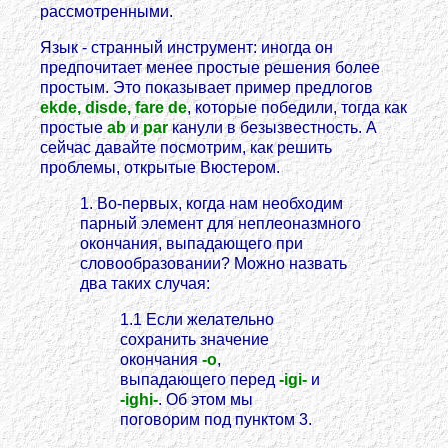
рассмотренными.
Язык - странный инструмент: иногда он
предпочитает менее простые решения более
простым. Это показывает пример предлогов
ekde, disde, fare de
, которые победили, тогда как
простые
ab
и
par
канули в безызвестность. А
сейчас давайте посмотрим, как решить
проблемы, открытые Вюстером.
1. Во-первых, когда нам необходим
парный элемент для неплеоназмного
окончания, выпадающего при
словообразовании? Можно назвать
два таких случая:
1.1 Если желательно
сохранить значение
окончания
-o
,
выпадающего перед
-igi-
и
-ighi-
. Об этом мы
поговорим под пунктом 3.