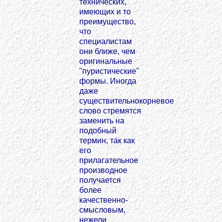
технических,
имеющих и то
преимущество,
что
специалистам
они ближе, чем
оригинальные
"пуристические"
формы. Иногда
даже
существительнокорневое
слово стремятся
заменить на
подобный
термин, так как
его
прилагательное
производное
получается
более
качественно-
смысловым,
нежели