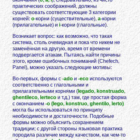
практических соображений, должны
существовать соответствующие 3 категории
корней:
o
-корни (существительные),
a
-корни
(прилагательные) и
i
-корни (глагольные).
Возникает вопрос: как возможно, что такая
система, столь очевидная и пока что никем не
заменённая на другую, время от времени
подвергается атакам. Пытаясь найти причины
этого, кроме ошибочных пониманий (Chefech,
Panel), можно указать следующие мотивы:
Во-первых, формы с
-ado
и
-eco
используются
соответственно с глагольными и
прилагательными корнями (
legado, konstruado,
ghentileco, lerteco
и т.д.) там, где простая форма
с окончанием
-o (lego, konstruo, ghentilo, lerto)
могла бы использоваться по принципу
необходимости и достаточности. Подобные
формы можно объяснить сохранением
традиции; с другой стороны языковая практика
породила различие между качеством, как чем-то