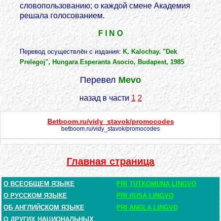
словопользованию; о каждой смене Академия
решала голосованием.
F I N O
Перевод осуществлён с издания:
K. Kalochay. "Dek
Prelegoj", Hungara Esperanta Asocio, Budapest, 1985
Перевел
Mevo
назад в части
1
2
Betboom.ru/vidy_stavok/promocodes
betboom.ru/vidy_stavok/promocodes
Главная страница
О ВСЕОБЩЕМ ЯЗЫКЕ
PRI TUTKOMUNA LINGVO
О РУССКОМ ЯЗЫКЕ
PRI RUSA LINGVO
ОБ АНГЛИЙСКОМ ЯЗЫКЕ
PRI ANGLA LINGVO
О ДРУГИХ НАЦИОНАЛЬНЫХ