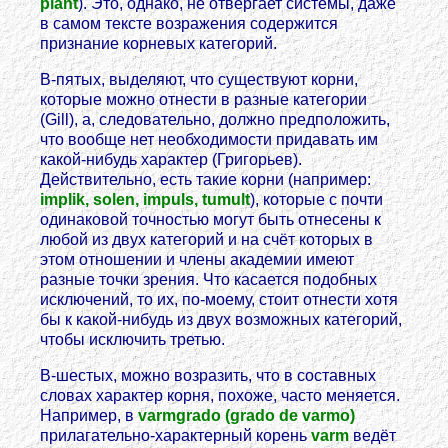
plant
). Это, однако, не отвергает системы, даже
в самом тексте возражения содержится
признание корневых категорий.
В-пятых, выделяют, что существуют корни,
которые можно отнести в разные категории
(Gill), а, следовательно, должно предположить,
что вообще нет необходимости придавать им
какой-нибудь характер (Григорьев).
Действительно, есть такие корни (например:
implik, solen, impuls, tumult
), которые с почти
одинаковой точностью могут быть отнесены к
любой из двух категорий и на счёт которых в
этом отношении и члены академии имеют
разные точки зрения. Что касается подобных
исключений, то их, по-моему, стоит отнести хотя
бы к какой-нибудь из двух возможных категорий,
чтобы исключить третью.
В-шестых, можно возразить, что в составных
словах характер корня, похоже, часто меняется.
Например, в
varmgrado (grado de varmo)
прилагательно-характерный корень
varm
ведёт