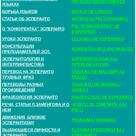
PRI ALIAJ NACIAJ LINGVOJ
ЯЗЫКАХ
БОРЬБА ЯЗЫКОВ
BATALO DE LINGVOJ
СТАТЬИ ОБ ЭСПЕРАНТО
ARTIKOLOJ PRI ESPERANTO
PRI "KONKURENTOJ" DE
О "КОНКУРЕНТАХ" ЭСПЕРАНТО
ESPERANTO
УРОКИ ЭСПЕРАНТО
LECIONOJ DE ESPERANTO
КОНСУЛЬТАЦИИ
KONSULTOJ DE E-INSTRUISTOJ
ПРЕПОДАВАТЕЛЕЙ ЭСП.
ЭСПЕРАНТОЛОГИЯ И
ESPERANTOLOGIO KAJ
ИНТЕРЛИНГВИСТИКА
INTERLINGVISTIKO
ПЕРЕВОД НА ЭСПЕРАНТО
TRADUKO DE MALSIMPLAJ
ТРУДНЫХ ФРАЗ
FRAZOJ
ПЕРЕВОДЫ РАЗНЫХ
TRADUKOJ DE DIVERSAJ
ПРОИЗВЕДЕНИЙ
VERKOJ
ФРАЗЕОЛОГИЯ ЭСПЕРАНТО
FRAZEOLOGIO DE ESPERANTO
РЕЧИ, СТАТЬИ Л.ЗАМЕНГОФА И О
VERKOJ DE ZAMENHOF KAJ
НЕМ
PRI LI
ДВИЖЕНИЯ, БЛИЗКИЕ
PROKSIMAJ MOVADOJ
ЭСПЕРАНТИЗМУ
ВЫДАЮЩИЕСЯ ЛИЧНОСТИ И
ELSTARAJ PERSONOJ KAJ
ЭСПЕРАНТО
ESPERANTO