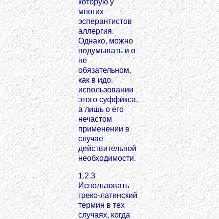
которую у
многих
эсперантистов
аллергия.
Однако, можно
подумывать и о
не
обязательном,
как в идо,
использовании
этого суффикса,
а лишь о его
нечастом
применении в
случае
действительной
необходимости.
1.2.3
Использовать
греко-латинский
термин в тех
случаях, когда