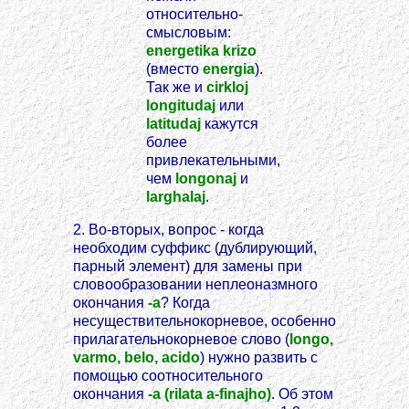
относительно-
смысловым:
energetika krizo
(вместо
energia
).
Так же и
cirkloj
longitudaj
или
latitudaj
кажутся
более
привлекательными,
чем
longonaj
и
larghalaj
.
2. Во-вторых, вопрос - когда
необходим суффикс (дублирующий,
парный элемент) для замены при
словообразовании неплеоназмного
окончания
-a
? Когда
несуществительнокорневое, особенно
прилагательнокорневое слово (
longo,
varmo, belo, acido
) нужно развить с
помощью соотносительного
окончания
-a (rilata a-finajho)
. Об этом