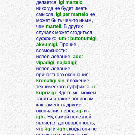
делается:
igi martelo
никогда не будет иметь
смысла.
Igi per martelo
не
может быть чем-то иным,
чем
marteli
. В других
случаях может сгодиться
суффикс
-um-: butonumigi,
akvumigi
. Прочие
возможности:
использование
-ado:
vipadigi, najladigi;
использование
причастного окончания:
kronatigi sin
; вложение
технического суффикса
-iz-:
kuprizigi
. Здесь мы можем
заняться также вопросом,
как заменять другие
окончания перед
-ig-
и
-
igh-
. Ну, самой полезной
является договорённость,
что
-igi
и
-ighi
, когда они не
являются суффиксами