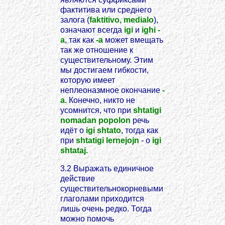
фактитива или среднего
залога (
faktitivo, medialo
),
означают всегда
igi
и
ighi -
a
, так как
-a
может вмещать
так же отношение к
существительному. Этим
мы достигаем гибкости,
которую имеет
неплеоназмное окончание
-
a.
Конечно, никто не
усомнится, что при
shtatigi
nomadan popolon
речь
идёт о
igi shtato
, тогда как
при
shtatigi lernejojn
- о
igi
shtataj.
3.2 Выражать единичное
действие
существительнокорневыми
глаголами приходится
лишь очень редко. Тогда
можно помочь