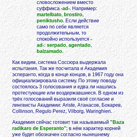
словосложением вместо
суффикса
-ad-
. Например:
martelbato, brostiro,
peniktusho.
Если действие
само по себе является
продолжительным, то
спокойно используется
-
ad-: serpado, agentado,
balzamado.
Как видим, система Соссюра выдержала
испытания. Так же посчитала и Академия
эсперанто, когда в конце концов, в 1967 году она
официализировала систему. По этому поводу
состоялось 3 голосования и едва ли нашлись
протестующие или воздержавшиеся. В одном из
трёх голосований выразили своё согласие и
лингвисты Академии: Ariste, Атанасов, Бокарев,
Collinson, Regulo Perez, Vilborg, Waringhien.
Академия сейчас готовит так называемый
"Baza
radikaro de Esperanto"
; в нём характер корней
уже будет обозначен согласно нынешнему