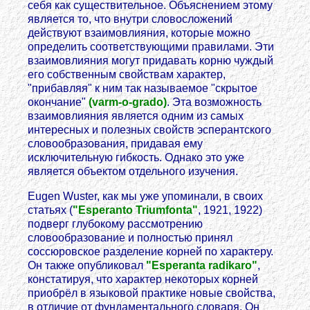
себя как существительное. Объяснением этому
является то, что внутри словосложений
действуют взаимовлияния, которые можно
определить соответствующими правилами. Эти
взаимовлияния могут придавать корню чуждый
его собственным свойствам характер,
"прибавляя" к ним так называемое "скрытое
окончание"
(varm-o-grado)
. Эта возможность
взаимовлияния является одним из самых
интересных и полезных свойств эсперантского
словообразования, придавая ему
исключительную гибкость. Однако это уже
является объектом отдельного изучения.
Eugen Wuster, как мы уже упоминали, в своих
статьях (
"Esperanto Triumfonta"
, 1921, 1922)
подверг глубокому рассмотрению
словообразование и полностью принял
соссюровское разделение корней по характеру.
Он также опубликовал
"Esperanta radikaro"
,
констатируя, что характер некоторых корней
приобрёл в языковой практике новые свойства,
в отличие от фундаментального словаря. Он