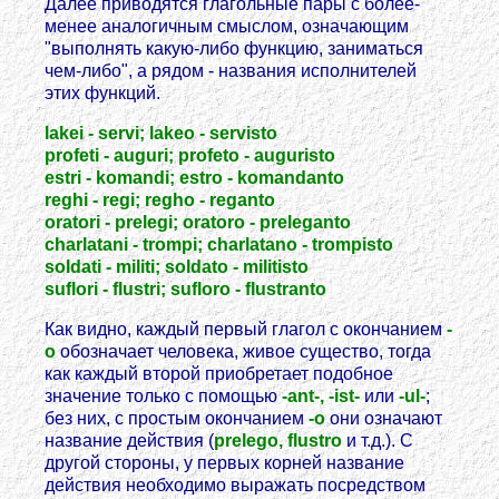
Далее приводятся глагольные пары с более-
менее аналогичным смыслом, означающим
"выполнять какую-либо функцию, заниматься
чем-либо", а рядом - названия исполнителей
этих функций.
lakei - servi; lakeo - servisto
profeti - auguri; profeto - auguristo
estri - komandi; estro - komandanto
reghi - regi; regho - reganto
oratori - prelegi; oratoro - preleganto
charlatani - trompi; charlatano - trompisto
soldati - militi; soldato - militisto
suflori - flustri; sufloro - flustranto
Как видно, каждый первый глагол с окончанием
-
o
обозначает человека, живое существо, тогда
как каждый второй приобретает подобное
значение только с помощью
-ant-, -ist-
или
-ul-
;
без них, с простым окончанием
-o
они означают
название действия (
prelego, flustro
и т.д.). С
другой стороны, у первых корней название
действия необходимо выражать посредством