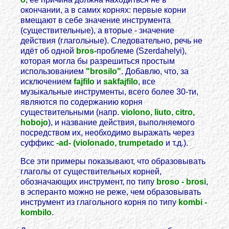
окончании, а в самих корнях: первые корни
вмещают в себе значение инструмента
(существительные), а вторые - значение
действия (глагольные). Следовательно, речь не
идёт об одной
bros-
проблеме (Szerdahelyi),
которая могла бы разрешиться простым
использованием
"brosilo"
. Добавлю, что, за
исключением
fajfilo
и
sakfajfilo
, все
музыкальные инструменты, всего более 30-ти,
являются по содержанию корня
существительными (напр.
violono, liuto, citro,
hobojo
), и название действия, выполняемого
посредством их, необходимо выражать через
суффикс
-ad- (violonado, trumpetado
и т.д.).
Все эти примеры показывают, что образовывать
глаголы от существительных корней,
обозначающих инструмент, по типу
broso - brosi
,
в эсперанто можно не реже, чем образовывать
инструмент из глагольного корня по типу
kombi -
kombilo
.