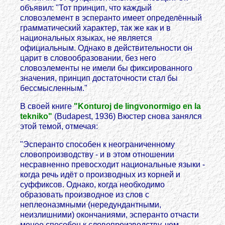
объявил: "Тот принцип, что каждый
словоэлемент в эсперанто имеет определённый
грамматический характер, так же как и в
национальных языках, не является
официальным. Однако в действительности он
царит в словообразовании, без него
словоэлементы не имели бы фиксированного
значения, принцип достаточности стал бы
бессмысленным."
В своей книге
"Konturoj de lingvonormigo en la
tekniko"
(Budapest, 1936) Вюстер снова занялся
этой темой, отмечая:
"Эсперанто способен к неограниченному
словопроизводству - и в этом отношении
несравненно превосходит национальные языки -
когда речь идёт о производных из корней и
суффиксов. Однако, когда необходимо
образовать производное из слов с
неплеоназмными (нередундантными,
неизлишними) окончаниями, эсперанто отчасти
менее способен к словопроизводству, чем