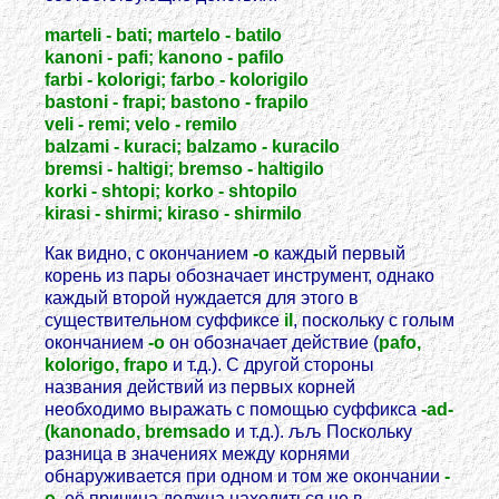
marteli - bati; martelo - batilo
kanoni - pafi; kanono - pafilo
farbi - kolorigi; farbo - kolorigilo
bastoni - frapi; bastono - frapilo
veli - remi; velo - remilo
balzami - kuraci; balzamo - kuracilo
bremsi - haltigi; bremso - haltigilo
korki - shtopi; korko - shtopilo
kirasi - shirmi; kiraso - shirmilo
Как видно, с окончанием
-o
каждый первый
корень из пары обозначает инструмент, однако
каждый второй нуждается для этого в
существительном суффиксе
il
, поскольку с голым
окончанием
-o
он обозначает действие (
pafo,
kolorigo, frapo
и т.д.). С другой стороны
названия действий из первых корней
необходимо выражать с помощью суффикса
-ad-
(kanonado, bremsado
и т.д.). љљ Поскольку
разница в значениях между корнями
обнаруживается при одном и том же окончании
-
o
, её причина должна находиться не в