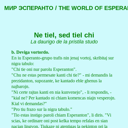
МИР ЭСПЕРАНТО / THE WORLD OF ESPER
Ne tiel, sed tiel chi
La daurigo de la pristila studo
b. Deviga vortordo.
En iu Esperanto-grupo trafis nin jenaj vortoj, skribitaj sur
nigra tabulo:
"Chi tie oni nur parolu Esperanton".
"Chu ne estas permesate kanti chi tie?" - mi demandis la
prezidanton, supozante, ke kantado eble ghenus la
najbarojn.
"Ni certe rajtas kanti en nia kunvenejo", - li respondis, -
"kial ne? Per kantado ni chiam komencas niajn vesperojn.
Kial vi demandas?"
"Pro tiu frazo sur la nigra tabulo."
"Tio estas instigo paroli chiam Esperanton", li diris. "Vi
scias, ke ordinare oni post kelka tempo refalas en sian
nacian lingvon. Tiukaze ni atentigas la pekinton pri la