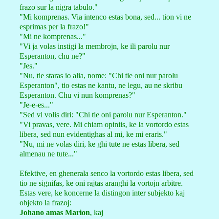
frazo sur la nigra tabulo."
"Mi komprenas. Via intenco estas bona, sed... tion vi ne
esprimas per la frazo!"
"Mi ne komprenas..."
"Vi ja volas instigi la membrojn, ke ili parolu nur
Esperanton, chu ne?"
"Jes."
"Nu, tie staras io alia, nome: "Chi tie oni nur parolu
Esperanton", tio estas ne kantu, ne legu, au ne skribu
Esperanton. Chu vi nun komprenas?"
"Je-e-es..."
"Sed vi volis diri: "Chi tie oni parolu nur Esperanton."
"Vi pravas, vere. Mi chiam opiniis, ke la vortordo estas
libera, sed nun evidentighas al mi, ke mi eraris."
"Nu, mi ne volas diri, ke ghi tute ne estas libera, sed
almenau ne tute..."
Efektive, en ghenerala senco la vortordo estas libera, sed
tio ne signifas, ke oni rajtas aranghi la vortojn arbitre.
Estas vere, ke koncerne la distingon inter subjekto kaj
objekto la frazoj:
Johano amas Marion
, kaj