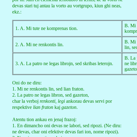
devas stari tuj antau la vorto au vortgrupo, kiun ghi neas,
ekz.:
B. Mi 
1. A. Mi tute ne komprenas tion.
kompre
B. Mi 
2. A. Mi ne renkontis lin.
lin, se
B. La 
3. A. La patro ne legas librojn, sed skribas leterojn.
ne lib
gazeto
Oni do ne diru:
1. Mi ne renkontis lin, sed lian fraton.
2. La patro ne legas libron, sed gazeton,
char la verboj
renkonti, legi
ankorau devas servi por
respektive
lian fraton
kaj
gazeton
.
Atentu tion ankau en jenaj frazoj:
1. En dimancho oni devas ne labori, sed ripozi. (Ne diru:
ne devas, char oni efektive devas fari ion, nome ripozi).