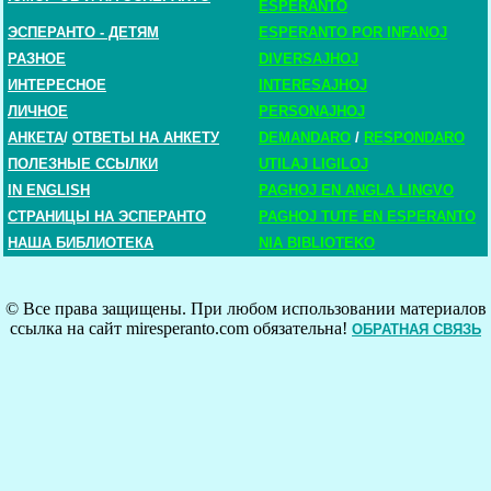
ESPERANTO
ЭСПЕРАНТО - ДЕТЯМ
ESPERANTO POR INFANOJ
РАЗНОЕ
DIVERSAJHOJ
ИНТЕРЕСНОЕ
INTERESAJHOJ
ЛИЧНОЕ
PERSONAJHOJ
АНКЕТА
/
ОТВЕТЫ НА АНКЕТУ
DEMANDARO
/
RESPONDARO
ПОЛЕЗНЫЕ ССЫЛКИ
UTILAJ LIGILOJ
IN ENGLISH
PAGHOJ EN ANGLA LINGVO
СТРАНИЦЫ НА ЭСПЕРАНТО
PAGHOJ TUTE EN ESPERANTO
НАША БИБЛИОТЕКА
NIA BIBLIOTEKO
© Все права защищены. При любом использовании материалов
ссылка на сайт miresperanto.com обязательна!
ОБРАТНАЯ СВЯЗЬ