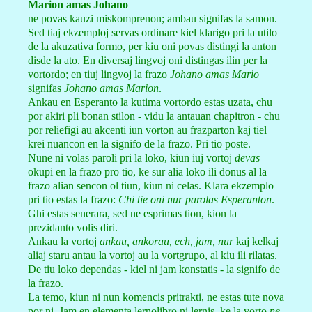
Marion amas Johano
ne povas kauzi miskomprenon; ambau signifas la samon.
Sed tiaj ekzemploj servas ordinare kiel klarigo pri la utilo
de la akuzativa formo, per kiu oni povas distingi la anton
disde la ato. En diversaj lingvoj oni distingas ilin per la
vortordo; en tiuj lingvoj la frazo
Johano amas Mario
signifas
Johano amas Marion
.
Ankau en Esperanto la kutima vortordo estas uzata, chu
por akiri pli bonan stilon - vidu la antauan chapitron - chu
por reliefigi au akcenti iun vorton au frazparton kaj tiel
krei nuancon en la signifo de la frazo. Pri tio poste.
Nune ni volas paroli pri la loko, kiun iuj vortoj
devas
okupi en la frazo pro tio, ke sur alia loko ili donus al la
frazo alian sencon ol tiun, kiun ni celas. Klara ekzemplo
pri tio estas la frazo:
Chi tie oni nur parolas Esperanton
.
Ghi estas senerara, sed ne esprimas tion, kion la
prezidanto volis diri.
Ankau la vortoj
ankau, ankorau, ech, jam, nur
kaj kelkaj
aliaj staru antau la vortoj au la vortgrupo, al kiu ili rilatas.
De tiu loko dependas - kiel ni jam konstatis - la signifo de
la frazo.
La temo, kiun ni nun komencis pritrakti, ne estas tute nova
por ni. Jam en elementa lernolibro ni lernis, ke la vorto
ne