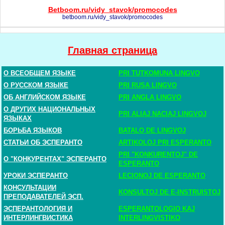
Betboom.ru/vidy_stavok/promocodes
betboom.ru/vidy_stavok/promocodes
Главная страница
О ВСЕОБЩЕМ ЯЗЫКЕ
PRI TUTKOMUNA LINGVO
О РУССКОМ ЯЗЫКЕ
PRI RUSA LINGVO
ОБ АНГЛИЙСКОМ ЯЗЫКЕ
PRI ANGLA LINGVO
О ДРУГИХ НАЦИОНАЛЬНЫХ
PRI ALIAJ NACIAJ LINGVOJ
ЯЗЫКАХ
БОРЬБА ЯЗЫКОВ
BATALO DE LINGVOJ
СТАТЬИ ОБ ЭСПЕРАНТО
ARTIKOLOJ PRI ESPERANTO
PRI "KONKURENTOJ" DE
О "КОНКУРЕНТАХ" ЭСПЕРАНТО
ESPERANTO
УРОКИ ЭСПЕРАНТО
LECIONOJ DE ESPERANTO
КОНСУЛЬТАЦИИ
KONSULTOJ DE E-INSTRUISTOJ
ПРЕПОДАВАТЕЛЕЙ ЭСП.
ЭСПЕРАНТОЛОГИЯ И
ESPERANTOLOGIO KAJ
ИНТЕРЛИНГВИСТИКА
INTERLINGVISTIKO