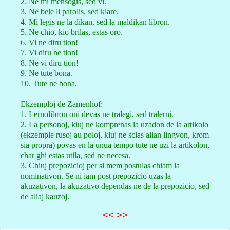
2. Ne mi mensogis, sed vi.
3. Ne bele li parolis, sed klare.
4. Mi legis ne la dikan, sed la maldikan libron.
5. Ne chio, kio brilas, estas oro.
6. Vi ne diru tion!
7. Vi diru ne tion!
8. Ne vi diru tion!
9. Ne tute bona.
10. Tute ne bona.
Ekzemploj de Zamenhof:
1. Lernolibron oni devas ne tralegi, sed tralerni.
2. La personoj, kiuj ne komprenas la uzadon de la artikolo
(ekzemple rusoj au poloj, kiuj ne scias alian lingvon, krom
sia propra) povas en la unua tempo tute ne uzi la artikolon,
char ghi estas utila, sed ne necesa.
3. Chiuj prepozicioj per si mem postulas chiam la
nominativon. Se ni iam post prepozicio uzas la
akuzativon, la akuzativo dependas ne de la prepozicio, sed
de aliaj kauzoj.
<<
>>