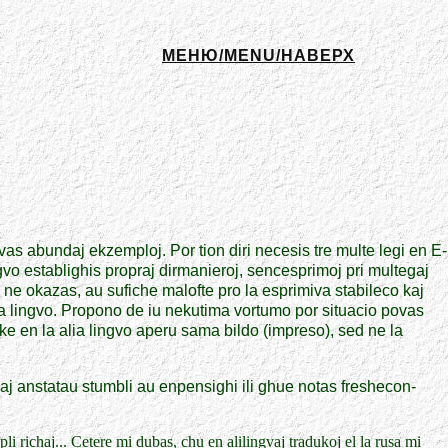
МЕНЮ/MENU/НАВЕРХ
as abundaj ekzemploj. Por tion diri necesis tre multe legi en E-
gvo establighis propraj dirmanieroj, sencesprimoj pri multegaj
o ne okazas, au sufiche malofte pro la esprimiva stabileco kaj
ia lingvo. Propono de iu nekutima vortumo por situacio povas
e en la alia lingvo aperu sama bildo (impreso), sed ne la
 kaj anstatau stumbli au enpensighi ili ghue notas freshecon-
i richaj... Cetere mi dubas, chu en alilingvaj tradukoj el la rusa mi