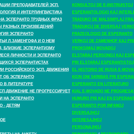
АЦИИ ПРЕПОДАВАТЕЛЕЙ ЭСП.
KONSULTOJ DE E-INSTRUISTOJ
ОЛОГИЯ И ИНТЕРЛИНГВИСТИКА
ESPERANTOLOGIO KAJ INTERLI
НА ЭСПЕРАНТО ТРУДНЫХ ФРАЗ
TRADUKO DE MALSIMPLAJ FRA
 РАЗНЫХ ПРОИЗВЕДЕНИЙ
TRADUKOJ DE DIVERSAJ VERK
ГИЯ ЭСПЕРАНТО
FRAZEOLOGIO DE ESPERANTO
ТЬИ Л.ЗАМЕНГОФА И О НЕМ
VERKOJ DE ZAMENHOF KAJ PRI
, БЛИЗКИЕ ЭСПЕРАНТИЗМУ
PROKSIMAJ MOVADOJ
СЯ ЛИЧНОСТИ И ЭСПЕРАНТО
ELSTARAJ PERSONOJ KAJ ESP
ЩИХСЯ ЭСПЕРАНТИСТАХ
PRI ELSTARAJ ESPERANTISTOJ
ИИ РОССИЙСКОГО ЭСП. ДВИЖЕНИЯ
EL HISTORIO DE RUSIA E-MOV
Т ОБ ЭСПЕРАНТО
KION ONI SKRIBAS PRI ESPER
О В ЛИТЕРАТУРЕ
ESPERANTO EN LITERATURO
СП.ДВИЖЕНИЕ НЕ ПРОГРЕССИРУЕТ
KIAL E-MOVADO NE PROGRESA
И НА ЭСПЕРАНТО
HUMURO PRI KAJ EN ESPERAN
О - ДЕТЯМ
ESPERANTO POR INFANOJ
DIVERSAJHOJ
НОЕ
INTERESAJHOJ
PERSONAJHOJ