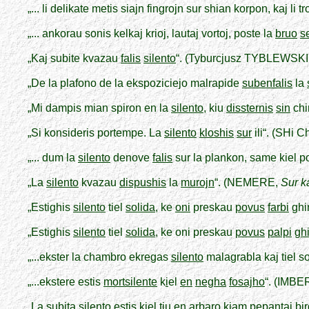
„... li delikate metis siajn fingrojn sur shian korpon, kaj li t
„... ankorau sonis kelkaj krioj, lautaj vortoj, poste la
bruo
s
„Kaj subite kvazau
falis
silento
“. (Tyburcjusz TYBLEWSKI
„De la plafono de la ekspoziciejo malrapide
subenfalis
la
„Mi dampis mian spiron en la
silento
, kiu
dissternis
sin
chi
„Si konsideris portempe. La
silento
kloshis
sur
ili“. (SHi C
„... dum la
silento
denove
falis
sur la plankon, same kiel 
„La
silento
kvazau
dispushis
la
murojn
“. (NEMERE,
Sur k
„Estighis
silento
tiel
solida
, ke
oni
preskau
povus
farbi
ghi
„Estighis
silento
tiel
solida
, ke oni preskau
povus
palpi
gh
„...ekster la chambro ekregas
silento
malagrabla kaj tiel s
„...ekstere estis
mortsilente
k
i
el
en
negha
fosajho
“. (IMBE
„La subita silento estis
kiel
tiu
en
arbaro
kiam
pepantaj
bir