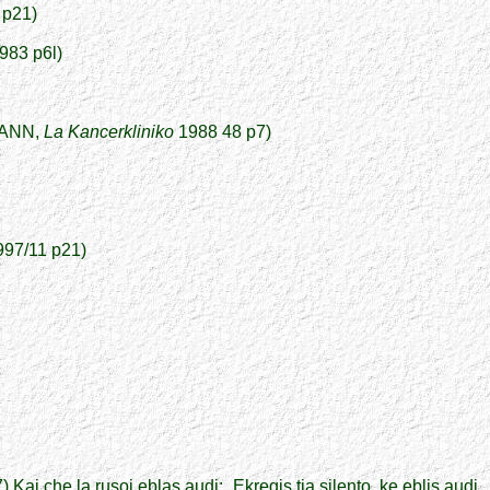
 p21)
983 p6l)
XMANN,
La Kancerkliniko
1988 48 p7)
97/11 p21)
 Kaj che la rusoj eblas audi: „Ekregis tia
silento
, ke
eblis
audi