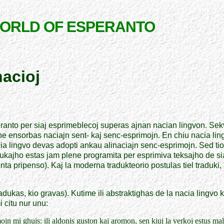
WORLD OF ESPERANTO
nacioj
eranto per siaj esprimeblecoj superas ajnan nacian lingvon. Sekv
ene ensorbas naciajn sent- kaj senc-esprimojn. En chiu nacia lin
nacia lingvo devas adopti ankau alinaciajn senc-esprimojn. Sed ti
adukajho estas jam plene programita per esprimiva teksajho de s
pripenso). Kaj la moderna tradukteorio postulas tiel traduki, k
tradukas, kio gravas). Kutime ili abstraktighas de la nacia lingvo
i citu nur unu:
n mi ghuis: ili aldonis guston kaj aromon, sen kiuj la verkoj estus malpl