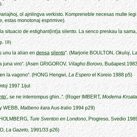
).
ariajhoj, ol ajnlingva verkisto. Kompreneble necesas multe legi k
ave, estas monotonaj esprimive).
 la situacio de estighant(int)a silento. La senco preskau la sama,
p. 18)
is unu la alian en
densa
silento
“. (Marjorie BOULTON,
Okuloj
, L
la juna viro“. (Asen GRIGOROV,
Vilagho Borovo
, Budapest 1983
 en la vagono“. (HONG Hengwi,
La Espero
el Koreio 1988 p5)
ntoj
1997 1/jul
nto'
, se ne interrompus ghin..“. (Roger IMBERT,
Moderna Kroata
ary WEBB,
Malbeno kara
Aus-tralio 1994 p29)
e HOLMBERG,
Ture Sventon en Londono
, Progreso, Svedio 198
BO,
La Gazeto,
1991/33 p26)