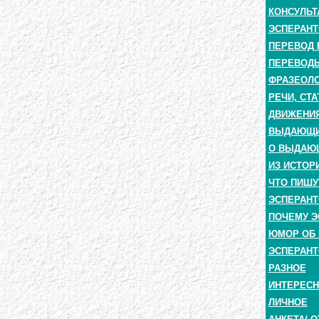
КОНСУЛЬТ
ЭСПЕРАНТ
ПЕРЕВОД 
ПЕРЕВОДЫ
ФРАЗЕОЛО
РЕЧИ, СТА
ДВИЖЕНИЯ
ВЫДАЮЩИЕ
О ВЫДАЮ
ИЗ ИСТОР
ЧТО ПИШУ
ЭСПЕРАНТ
ПОЧЕМУ Э
ЮМОР ОБ 
ЭСПЕРАНТ
РАЗНОЕ
ИНТЕРЕС
ЛИЧНОЕ