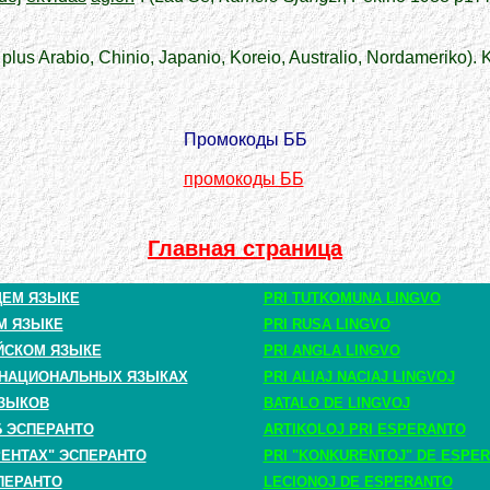
 plus Arabio, Chinio, Japanio, Koreio, Australio, Nordameriko). 
Промокоды ББ
промокоды ББ
Главная страница
ЩЕМ ЯЗЫКЕ
PRI TUTKOMUNA LINGVO
М ЯЗЫКЕ
PRI RUSA LINGVO
ЙСКОМ ЯЗЫКЕ
PRI ANGLA LINGVO
 НАЦИОНАЛЬНЫХ ЯЗЫКАХ
PRI ALIAJ NACIAJ LINGVOJ
ЗЫКОВ
BATALO DE LINGVOJ
Б ЭСПЕРАНТО
ARTIKOLOJ PRI ESPERANTO
РЕНТАХ" ЭСПЕРАНТО
PRI "KONKURENTOJ" DE ESPE
ПЕРАНТО
LECIONOJ DE ESPERANTO