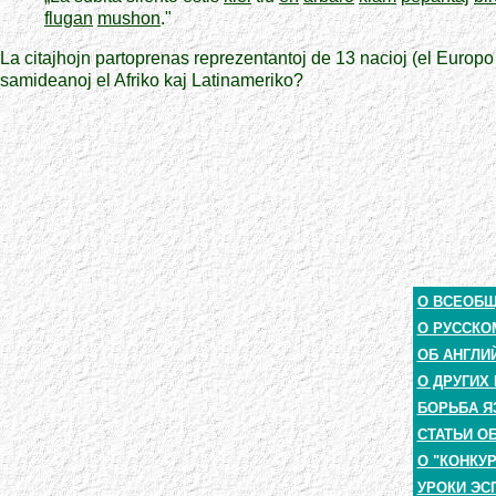
flugan
mushon
."
La citajhojn partoprenas reprezentantoj de 13 nacioj (el Europo
samideanoj el Afriko kaj Latinameriko?
О ВСЕОБ
О РУССКО
ОБ АНГЛИ
О ДРУГИХ
БОРЬБА Я
СТАТЬИ О
О "КОНКУ
УРОКИ ЭС