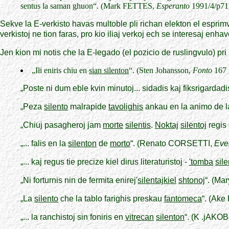
sentus la saman ghuon“. (Mark FETTES,
Esperanto
1991/4/p71
Sekve la E-verkisto havas multoble pli richan elekton el esprimv
verkistoj ne tion faras, pro kio iliaj verkoj ech se interesaj enh
Jen kion mi notis che la E-legado (el pozicio de ruslingvulo) pri
„Ili eniris chiu en
sian silenton
“. (Sten Johansson,
Fonto
167 
„Poste ni dum eble kvin minutoj... sidadis kaj fiksrigardad
„Peza
silento
malrapide
tavolighis
ankau en la animo de 
„Chiuj pasagheroj jam
morte
silentis
.
Noktaj
silentoj
regis
„... falis en la
silenton
de
morto
“. (Renato CORSETTI,
Eve
„... kaj regus tie precize kiel dirus literaturistoj -
'tomba
sile
„Ni forturnis nin de fermita enirej'
silentajkiel
shtonoj
“. (M
„La
silento
che la tablo farighis preskau
fantomeca
“. (Ak
„... la ranchistoj sin foniris en
vitrecan
silenton
“. (K .jAKO