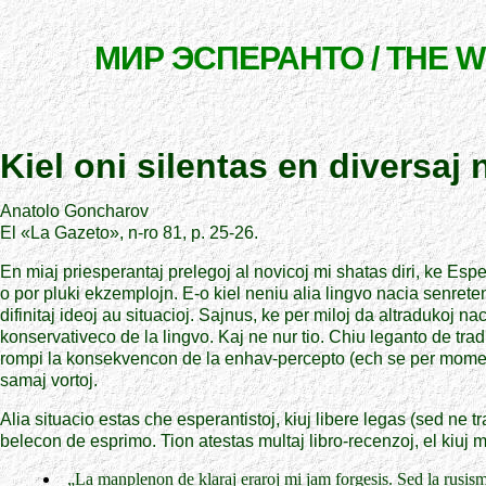
МИР ЭСПЕРАНТО / THE 
Kiel oni silentas en diversaj 
Anatolo Goncharov
El «La Gazeto», n-ro 81, p. 25-26.
En miaj priesperantaj prelegoj al novicoj mi shatas diri, ke Esp
o por pluki ekzemplojn. E-o kiel neniu alia lingvo nacia senret
difinitaj ideoj au situacioj. Sajnus, ke per miloj da altradukoj 
konservativeco de la lingvo. Kaj ne nur tio. Chiu leganto de tr
rompi la konsekvencon de la enhav-percepto (ech se per momenta 
samaj vortoj.
Alia situacio estas che esperantistoj, kiuj libere legas (sed ne 
belecon de esprimo. Tion atestas multaj libro-recenzoj, el kiuj m
„La manplenon de klaraj eraroj mi jam forgesis. Sed la rusismoj