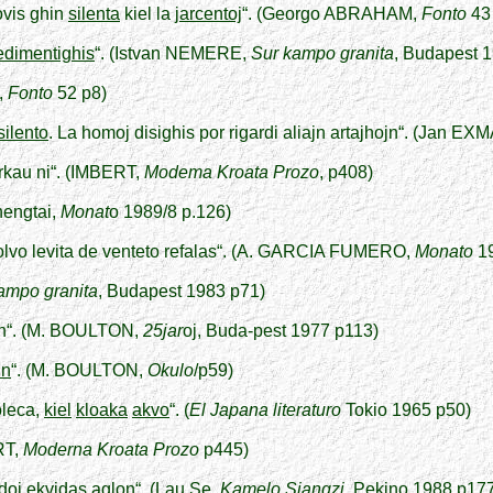
rovis ghin
silenta
kiel la
jarcentoj
“. (Georgo ABRAHAM,
Fonto
43
edimentighis
“. (Istvan NEMERE,
Sur kampo granita
, Budapest 1
,
Fonto
52 p8)
silento
. La homoj disighis por rigardi aliajn artajhojn“. (Jan E
rkau ni“. (IMBERT,
Modema Kroata Prozo
, p408)
hengtai,
Monat
o 1989/8 p.126)
polvo levita de venteto refalas“. (A. GARCIA FUMERO,
Monato
19
ampo granita
, Budapest 1983 p71)
n“. (M. BOULTON,
25jar
oj, Buda-pest 1977 p113)
in
“. (M. BOULTON,
Okulo
/p59)
oleca,
kiel
kloaka
akvo
“. (
El Japana literaturo
Tokio 1965 p50)
RT,
Moderna
Kroata Prozo
p445)
doj
ekvidas
aglon
“. (Lau Se,
Kamelo Sjangzi
, Pekino 1988 p177)