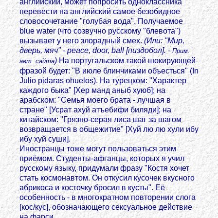
английский, может попросить одноклассника
перевести на английский самое безобидное
словосочетание "голубая вода". Получаемое
blue water (что созвучно русскому "блевота")
вызывает у него злорадный смех.
(Или: "Мир,
дверь, мяч" - peace, door, ball [пиздобол]. -
Прим.
)
На португальском такой шокирующей
авт. сайта
фразой будет: "В июле блинчиками объесться" (In
Julio pidaras ohuelos). На турецком: "Характер
каждого быка" [Хер манд аныб хуюб]; на
арабском: "Семья моего брата - лучшая в
стране" [Усрат ахуй атъебифи биляди]; на
китайском: "Грязно-серая лиса шаг за шагом
возвращается в общежитие" [Хуй лю лю хули ибу
ибу хуй суши].
Иностранцы тоже могут пользоваться этим
приёмом. Cтуденты-афганцы, которых я учил
русскому языку, придумали фразу "Костя хочет
стать космонавтом. Он откусил кусочек вкусного
абрикоса и косточку бросил в кусты". Её
особенность - в многократном повторении слога
[кос/кус], обозначающего сексуальное действие
на фарси.