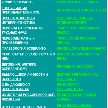
УРОКИ ЭСПЕРАНТО
LECIONOJ DE ESPERANTO
КОНСУЛЬТАЦИИ
KONSULTOJ DE E-INSTRUISTOJ
ПРЕПОДАВАТЕЛЕЙ ЭСП.
ЭСПЕРАНТОЛОГИЯ И
ESPERANTOLOGIO KAJ
ИНТЕРЛИНГВИСТИКА
INTERLINGVISTIKO
ПЕРЕВОД НА ЭСПЕРАНТО
TRADUKO DE MALSIMPLAJ
ТРУДНЫХ ФРАЗ
FRAZOJ
ПЕРЕВОДЫ РАЗНЫХ
TRADUKOJ DE DIVERSAJ
ПРОИЗВЕДЕНИЙ
VERKOJ
ФРАЗЕОЛОГИЯ ЭСПЕРАНТО
FRAZEOLOGIO DE ESPERANTO
РЕЧИ, СТАТЬИ Л.ЗАМЕНГОФА И О
VERKOJ DE ZAMENHOF KAJ
НЕМ
PRI LI
ДВИЖЕНИЯ, БЛИЗКИЕ
PROKSIMAJ MOVADOJ
ЭСПЕРАНТИЗМУ
ВЫДАЮЩИЕСЯ ЛИЧНОСТИ И
ELSTARAJ PERSONOJ KAJ
ЭСПЕРАНТО
ESPERANTO
О ВЫДАЮЩИХСЯ
PRI ELSTARAJ
ЭСПЕРАНТИСТАХ
ESPERANTISTOJ
ИЗ ИСТОРИИ РОССИЙСКОГО ЭСП.
EL HISTORIO DE RUSIA E-
ДВИЖЕНИЯ
MOVADO
KION ONI SKRIBAS PRI
ЧТО ПИШУТ ОБ ЭСПЕРАНТО