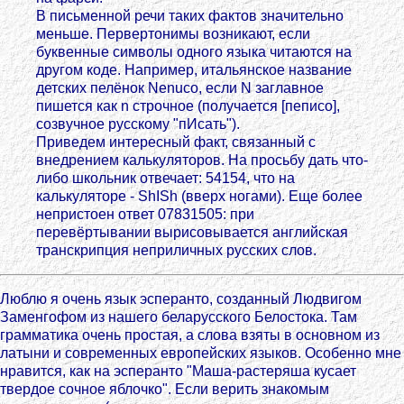
В письменной речи таких фактов значительно
меньше. Первертонимы возникают, если
буквенные символы одного языка читаются на
другом коде. Например, итальянское название
детских пелёнок Nenuco, если N заглавное
пишется как n строчное (получается [пеписо],
созвучное русскому "пИсать").
Приведем интересный факт, связанный с
внедрением калькуляторов. На просьбу дать что-
либо школьник отвечает: 54154, что на
калькуляторе - ShISh (вверх ногами). Еще более
непристоен ответ 07831505: при
перевёртывании вырисовывается английская
транскрипция неприличных русских слов.
Люблю я очень язык эсперанто, созданный Людвигом
Заменгофом из нашего беларусского Белостока. Там
грамматика очень простая, а слова взяты в основном из
латыни и современных европейских языков. Особенно мне
нравится, как на эсперанто "Маша-растеряша кусает
твердое сочное яблочко". Если верить знакомым