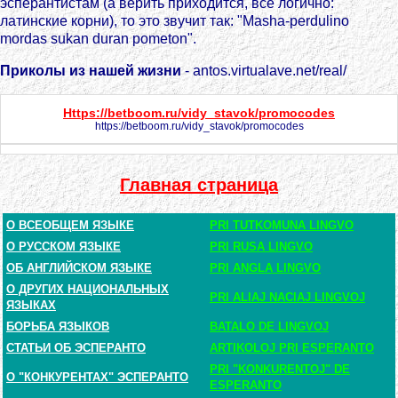
эсперантистам (а верить приходится, все логично:
латинские корни), то это звучит так: "Masha-perdulino
mordas sukan duran pometon".
Приколы из нашей жизни
- antos.virtualave.net/real/
Https://betboom.ru/vidy_stavok/promocodes
https://betboom.ru/vidy_stavok/promocodes
Главная страница
О ВСЕОБЩЕМ ЯЗЫКЕ
PRI TUTKOMUNA LINGVO
О РУССКОМ ЯЗЫКЕ
PRI RUSA LINGVO
ОБ АНГЛИЙСКОМ ЯЗЫКЕ
PRI ANGLA LINGVO
О ДРУГИХ НАЦИОНАЛЬНЫХ
PRI ALIAJ NACIAJ LINGVOJ
ЯЗЫКАХ
БОРЬБА ЯЗЫКОВ
BATALO DE LINGVOJ
СТАТЬИ ОБ ЭСПЕРАНТО
ARTIKOLOJ PRI ESPERANTO
PRI "KONKURENTOJ" DE
О "КОНКУРЕНТАХ" ЭСПЕРАНТО
ESPERANTO