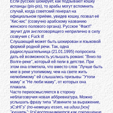
Если русских шокирует, как подзывают кошку
испанцы (pis-pis), то арабы могут вспомнить
случай, когда советский генерал на
официальном приёме, увидев кошку, позвал её
"Кис-кис" (созвучно арабскому названию
женского полового органа). Русское "Факт!"
звучит для англоговорящего неприлично в силу
созвучия с Fuck it!
Слушающий может быть шокирован и языковой
формой родной речи. Так, одна
радиослушательница (21.01.1995) попросила
дать ей возможность услышать романс "Вниз по
Волге-реке", который ей пели в детстве. При
этом она отметила, что вместо слов "Лучше быть
мне в реке утопимому, чем на свете жить
нелюбимому" ей слышались призывы "Утопи
маму" и "Не люби маму", от которых она
плакала.
Часто переосмысляется в сторону
неблагозвучия новая аббревиатура. Можно
услышать фразу типа "Извините за выражение,
эСэНГэ"
(по-немецки essen, на идиш [эсн]
"кушать"; [гэ] воспринимается как сокращение