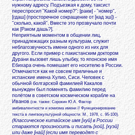
нужному адресу. Подъезжая к дому, таксист
переспросил "Какой номер?": [ракм] - "номер",
[гдаш] (просторечное сокращение от [кад эш]) -
"сколько, какой". Вместе это прозвучало почти
как [Раком дашь?].
Неприятным моментом в общении лиц,
принадлежащих разным культурам, служит
неблагозвучность имени одного из них для
другого. Если пример с пакистанским доктором
Дурани вызовет лишь улыбку, то японское имя
Ебихара очень помешает его носителю в России.
Отмечаются как не совсем приличные и
испанские имена Хулио, Сиси. Человек с
обычной болгарской фамилией Какалов
вынужден был поменять фамилию перед
полётом в советском космическом корабле на
Иванов
(см. также: Сорокин Ю.А. Фактор
амбивалентности и комизма имени // Функционирование
текста в лингвокультурной общности. М., 1978, с. 95-100).
(Классическое китайское имя [хуй] в России
стараются произносить и писать [хой], [хуэй]
или даже [най] (если имя переводят с