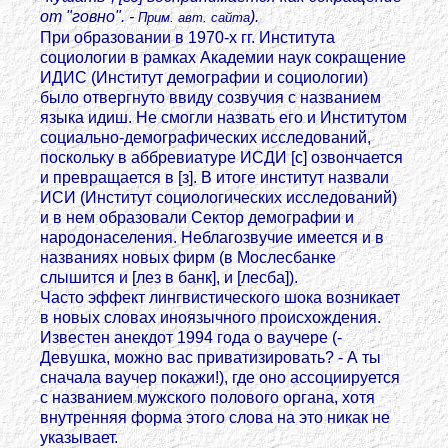
от "говно". -
).
Прим. авт. сайта
При образовании в 1970-х гг. Института
социологии в рамках Академии наук сокращение
ИДИС (Институт демографии и социологии)
было отвергнуто ввиду созвучия с названием
языка идиш. Не смогли назвать его и Институтом
социально-демографических исследований,
поскольку в аббревиатуре ИСДИ [с] озвончается
и превращается в [з]. B итоге институт назвали
ИСИ (Институт социологических исследований)
и в нем образовали Сектор демографии и
народонаселения. Неблагозвучие имеется и в
названиях новых фирм (в Мослесбанке
слышится и [лез в банк], и [лесба]).
Часто эффект лингвистического шока возникает
в новых словах иноязычного происхождения.
Известен анекдот 1994 года о ваучере (-
Девушка, можно вас приватизировать? - А ты
сначала ваучер покажи!), где оно ассоциируется
с названием мужского полового органа, хотя
внутренняя форма этого слова на это никак не
указывает.