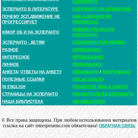
ESPERANTO
ЭСПЕРАНТО В ЛИТЕРАТУРЕ
ESPERANTO EN LITERATURO
ПОЧЕМУ ЭСП.ДВИЖЕНИЕ НЕ
KIAL E-MOVADO NE
ПРОГРЕССИРУЕТ
PROGRESAS
HUMURO PRI KAJ EN
ЮМОР ОБ И НА ЭСПЕРАНТО
ESPERANTO
ЭСПЕРАНТО - ДЕТЯМ
ESPERANTO POR INFANOJ
РАЗНОЕ
DIVERSAJHOJ
ИНТЕРЕСНОЕ
INTERESAJHOJ
ЛИЧНОЕ
PERSONAJHOJ
АНКЕТА
/
ОТВЕТЫ НА АНКЕТУ
DEMANDARO
/
RESPONDARO
ПОЛЕЗНЫЕ ССЫЛКИ
UTILAJ LIGILOJ
IN ENGLISH
PAGHOJ EN ANGLA LINGVO
СТРАНИЦЫ НА ЭСПЕРАНТО
PAGHOJ TUTE EN ESPERANTO
НАША БИБЛИОТЕКА
NIA BIBLIOTEKO
© Все права защищены. При любом использовании материалов
ссылка на сайт miresperanto.com обязательна!
ОБРАТНАЯ СВЯЗЬ