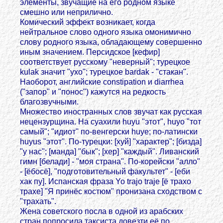
элементы, звучащие на его родном языке
смешно или неприлично.
Комический эффект возникает, когда
нейтральное слово одного языка омонимично
слову родного языка, обладающему совершенно
иным значением. Персидское [кефир]
соответствует русскому "неверный"; турецкое
kulak значит "ухо"; турецкое bardak - "стакан".
Наоборот, английские constipation и diarrhea
("запор" и "понос") кажутся на редкость
благозвучными.
Множество иностранных слов звучат как русская
нецензурщина. На суахили huyu "этот", huyo "тот
самый"; "идиот" по-венгерски huye; по-латински
huyus "этот". По-турецки: [хуй] "характер"; [бизда]
"у нас"; [манда] "бык"; [хер] "каждый". Ливанский
гимн [белади] - "моя страна". По-корейски "алло"
- [ёбосё], "подготовительный факультет" - [еби
хак пу]. Испанская фраза Yo trajo traje [ё трахо
трахе] "Я принёс костюм" пронизана сходством с
"трахать".
Жена советского посла в одной из арабских
стран попросила таксиста довезти её по