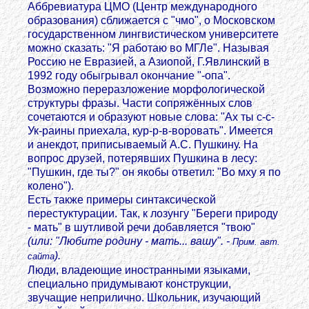
Аббревиатура ЦМО (Центр международного
образования) сближается с "чмо", о Московском
государственном лингвистическом университете
можно сказать: "Я работаю во МГЛе". Называя
Россию не Евразией, а Азиопой, Г.Явлинский в
1992 году обыгрывал окончание "-опа".
Возможно переразложение морфологической
структуры фразы. Части сопряжённых слов
сочетаются и образуют новые слова: "Ах ты с-с-
Ук-раины приехала, кур-р-в-воровать". Имеется
и анекдот, приписываемый А.С. Пушкину. На
вопрос друзей, потерявших Пушкина в лесу:
"Пушкин, где ты?" он якобы ответил: "Во мху я по
колено").
Есть также примеры синтаксической
перестуктурации. Так, к лозунгу "Береги природу
- мать" в шутливой речи добавляется "твою"
(или: "Любите родину - мать... вашу". -
Прим. авт.
).
сайта
Люди, владеющие иностранными языками,
специально придумывают конструкции,
звучащие неприлично. Школьник, изучающий