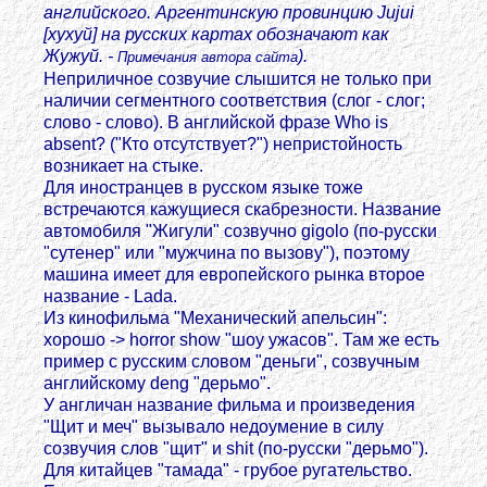
английского. Аргентинскую провинцию Jujui
[хухуй] на русских картах обозначают как
Жужуй. -
).
Примечания автора сайта
Неприличное созвучие слышится не только при
наличии сегментного соответствия (слог - слог;
слово - слово). В английской фразе Who is
absent? ("Кто отсутствует?") непристойность
возникает на стыке.
Для иностранцев в русском языке тоже
встречаются кажущиеся скабрезности. Название
автомобиля "Жигули" созвучно gigolo (по-русски
"сутенер" или "мужчина по вызову"), поэтому
машина имеет для европейского рынка второе
название - Lada.
Из кинофильма "Механический апельсин":
хорошо -> horror show "шоу ужасов". Там же есть
пример с русским словом "деньги", созвучным
английскому deng "дерьмо".
У англичан название фильма и произведения
"Щит и меч" вызывало недоумение в силу
созвучия слов "щит" и shit (по-русски "дерьмо").
Для китайцев "тамада" - грубое ругательство.