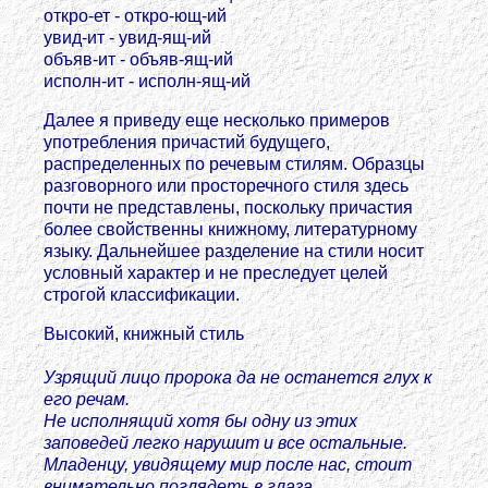
откро-ет - откро-ющ-ий
увид-ит - увид-ящ-ий
объяв-ит - объяв-ящ-ий
исполн-ит - исполн-ящ-ий
Далее я приведу еще несколько примеров
употребления причастий будущего,
распределенных по речевым стилям. Образцы
разговорного или просторечного стиля здесь
почти не представлены, поскольку причастия
более свойственны книжному, литературному
языку. Дальнейшее разделение на стили носит
условный характер и не преследует целей
строгой классификации.
Высокий, книжный стиль
Узрящий лицо пророка да не останется глух к
его речам.
Не исполнящий хотя бы одну из этих
заповедей легко нарушит и все остальные.
Младенцу, увидящему мир после нас, стоит
внимательно поглядеть в глаза.