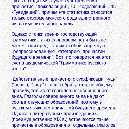
Гугль находит 88 случаев употребления
причастия "пожелающий", 70 - "сделающий", 45
- "увидящий", причем эта статистика относится
только к форме мужского рода единственного
числа именительного падежа.
Однако с точки зрения господствующей
грамматики, таких словоформ нет и быть не
может: они представляют собой запретную,
"репрессированную" категорию "причастий
будущего времени". Вот что говорится на этот
счет в академической "Грамматике русского
языка":
Действительные причастия с суффиксами "-ущ-"
("-ющ-"), "-ащ-" ("-ящ-") образуются, по общему
правилу, только от глаголов несовершенного
вида. Глаголы совершенного вида не дают
соответствующих образований; поэтому в
русском языке нет причастий будущего времени.
Однако в литературных произведениях
(преимущественно ХIХ в.) встречаются такие
причастные образования от отдельных глаголов