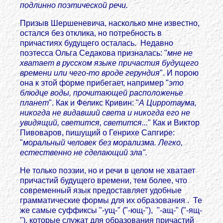
подлинно поэтической речи.
Призыв Шершеневича, насколько мне известно,
остался без отклика, но потребность в
причастиях будущего осталась. Недавно
поэтесса Ольга Седакова призналась: "
мне не
хватает в русском языке причастия будущего
времени или чего-то вроде герундия
". И порою
она к этой форме прибегает, например "
это
блюдце воды, прочитающей расположенье
планет
". Как и Феликс Кривин: "
А Цирротаума,
никогда не видавший света и никогда его не
увидящий, светится, светится...
" Как и Виктор
Пивоваров, пишущий о Генрихе Сапгире:
"
моральный человек без морализма. Легко,
естественно не сделающий зла".
Не только поэзии, но и речи в целом не хватает
причастий будущего времени, тем более, что
современный язык предоставляет удобные
грамматические формы для их образования . Те
же самые суффиксы "-ущ-" ("-ющ-"), "-ащ-" ("-ящ-
"), которые служат для образования причастий