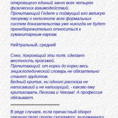
откроющего единый закон всех четырех
физических взаимодействий.
Прочитающий Геделя и поймущий его великую
теорему о неполноте всех формальных
систем доказательства уже никогда не будет
пренебережительно относиться к
гуманитарным наукам.
Нейтральный, средний
Снег, покроющий эти поля, сделает
местность проезжей.
Прочитающий от корки до корки весь
энциклопедический словарь не обязательно
станет эрудитом.
Бедный критик, ни одного рассказа не
написавший и не напишущий, - каково ему
критиковать Лескова и Чехова! А профессия
обязывает.
В ряде случаев, если причастный оборот
предшествует группе сказуемого, выраженного