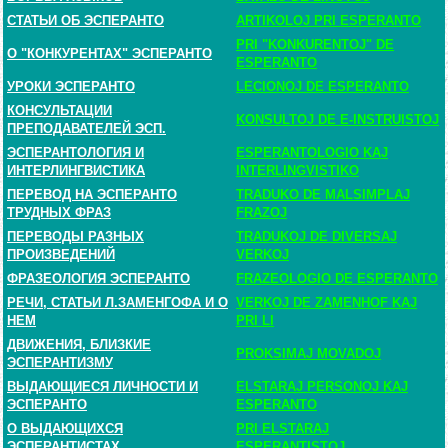
СТАТЬИ ОБ ЭСПЕРАНТО
ARTIKOLOJ PRI ESPERANTO
PRI "KONKURENTOJ" DE
О "КОНКУРЕНТАХ" ЭСПЕРАНТО
ESPERANTO
УРОКИ ЭСПЕРАНТО
LECIONOJ DE ESPERANTO
КОНСУЛЬТАЦИИ
KONSULTOJ DE E-INSTRUISTOJ
ПРЕПОДАВАТЕЛЕЙ ЭСП.
ЭСПЕРАНТОЛОГИЯ И
ESPERANTOLOGIO KAJ
ИНТЕРЛИНГВИСТИКА
INTERLINGVISTIKO
ПЕРЕВОД НА ЭСПЕРАНТО
TRADUKO DE MALSIMPLAJ
ТРУДНЫХ ФРАЗ
FRAZOJ
ПЕРЕВОДЫ РАЗНЫХ
TRADUKOJ DE DIVERSAJ
ПРОИЗВЕДЕНИЙ
VERKOJ
ФРАЗЕОЛОГИЯ ЭСПЕРАНТО
FRAZEOLOGIO DE ESPERANTO
РЕЧИ, СТАТЬИ Л.ЗАМЕНГОФА И О
VERKOJ DE ZAMENHOF KAJ
НЕМ
PRI LI
ДВИЖЕНИЯ, БЛИЗКИЕ
PROKSIMAJ MOVADOJ
ЭСПЕРАНТИЗМУ
ВЫДАЮЩИЕСЯ ЛИЧНОСТИ И
ELSTARAJ PERSONOJ KAJ
ЭСПЕРАНТО
ESPERANTO
О ВЫДАЮЩИХСЯ
PRI ELSTARAJ
ЭСПЕРАНТИСТАХ
ESPERANTISTOJ