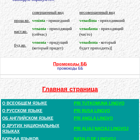
совершенный вид
несовершенный вид
прош.вр.
veninta
- пришедший
venadinta
- приходивший
venanta
- приходящий
venadanta
- приходящий
наст.вр.
(сейчас)
(часто)
venonta
- придущий
venadonta
- который
буд.вр.
(который придет)
будет приходить)]
Промокоды ББ
промокоды ББ
Главная страница
О ВСЕОБЩЕМ ЯЗЫКЕ
PRI TUTKOMUNA LINGVO
О РУССКОМ ЯЗЫКЕ
PRI RUSA LINGVO
ОБ АНГЛИЙСКОМ ЯЗЫКЕ
PRI ANGLA LINGVO
О ДРУГИХ НАЦИОНАЛЬНЫХ
PRI ALIAJ NACIAJ LINGVOJ
ЯЗЫКАХ
БОРЬБА ЯЗЫКОВ
BATALO DE LINGVOJ