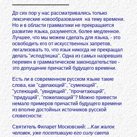
До сих пор у нас рассматривались только
лексические новообразования на тему времени.
Но и в области грамматики не прекращается
развитие языка, разумеется, более медленное.
Лучшее, что мы можем сделать для языка, - это
освободить его от искусственных запретов,
легализовать то, что язык никогда не прекращал
делать "исподтишка". Одна из самых назревших
перемен в грамматическом законодательстве -
это допущение причастий будущего времени.
Есть ли в современном русском языке такие
слова, как "сделающий", "сумеющий",
"успеющий, "увидящий", "прочитающий",
"придущий", "пожелающий"? Можно привести
немало примеров причастий будущего времени
из вполне достойных источников русской
словесности:
Святитель Филарет Московский:
...Kак жалок
человек, уже посетившую его силу света