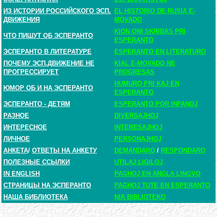
ИЗ ИСТОРИИ РОССИЙСКОГО ЭСП.
EL HISTORIO DE RUSIA E-
ДВИЖЕНИЯ
MOVADO
KION ONI SKRIBAS PRI
ЧТО ПИШУТ ОБ ЭСПЕРАНТО
ESPERANTO
ЭСПЕРАНТО В ЛИТЕРАТУРЕ
ESPERANTO EN LITERATURO
ПОЧЕМУ ЭСП.ДВИЖЕНИЕ НЕ
KIAL E-MOVADO NE
ПРОГРЕССИРУЕТ
PROGRESAS
HUMURO PRI KAJ EN
ЮМОР ОБ И НА ЭСПЕРАНТО
ESPERANTO
ЭСПЕРАНТО - ДЕТЯМ
ESPERANTO POR INFANOJ
РАЗНОЕ
DIVERSAJHOJ
ИНТЕРЕСНОЕ
INTERESAJHOJ
ЛИЧНОЕ
PERSONAJHOJ
АНКЕТА
/
ОТВЕТЫ НА АНКЕТУ
DEMANDARO
/
RESPONDARO
ПОЛЕЗНЫЕ ССЫЛКИ
UTILAJ LIGILOJ
IN ENGLISH
PAGHOJ EN ANGLA LINGVO
СТРАНИЦЫ НА ЭСПЕРАНТО
PAGHOJ TUTE EN ESPERANTO
НАША БИБЛИОТЕКА
NIA BIBLIOTEKO