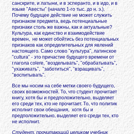
санскрите, и латыни, и в эсперанто, и в идо, и в
языке "Авесты" (начало 1-го тыс. до н. э.).
Почему будущее действие не может служить
признаком предмета, ведь потенциальные
признаки столь же важны, как и актуальные?
Культура, как единство и взаимодействие
времен, не может обойтись без потенциальных
признаков как определительных для явлений
настоящего. Само слово "культура", латинское
"cultura" - это причастие будущего времени от
глагола colere, "возделывать", "обрабатывать",
"ухаживать", "заботиться", "взращивать",
"воспитывать".
Все мы носим на себе метки своего будущего,
своих возможностей. То, что студент прочитает
книгу, хотя бы и предположительно, выделяет
его среди тех, кто не прочитает. То, что политик
исполнит свои обещания, хотя бы и
предположительно, выделяет его среди тех, кто
не исполнит.
Студент, прочитающий целиком учебник