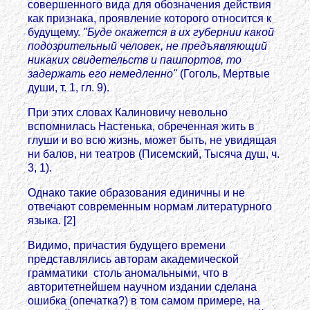
совершенного вида для обозначения действия
как признака, проявление которого относится к
будущему.
"Буде окажется в иx губернии какой
подозрительный человек, не предъявляющий
никаких свидетельств и пашпортов, то
задержать его немедленно"
(Гоголь, Мертвые
души, т. 1, гл. 9).
При этих словах Калиновичу невольно
вспомнилась Настенька, обреченная жить в
глуши и во всю жизнь, может быть, не увидящая
ни балов, ни театров (Писемский, Тысяча душ, ч.
3, 1).
Однако такие образования единичны и не
отвечают современным нормам литературного
языка. [2]
Видимо, причастия будущего времени
представлялись авторам академической
грамматики столь аномальными, что в
авторитетнейшем научном издании сделана
ошибка (опечатка?) в том самом примере, на