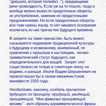
"девушка, которая полюбит..."), придающими
речи громоздкость. Если уж на то пошло, тогда и
вообще можно вывести придаточные обороты
из употребления, заменив их придаточными
предложениями. Но если придаточные обороты
все-таки нужны языку, то нет никакого основания
исключать из них причастия будущего времени.
В запрете на такие причастия, быть может,
сказывается недоверие традиционной культуры
к будущему и возможному, заниженный, по
сравнению с прошлым и настоящим, логико-
грамматический статус будущего, как
определительного для вещей. Запрет этот
существовал не только в советскую эпоху, но
видимо, и раньше. Иначе Вадим Шершеневич не
провозглашал бы в своем имажинистском
манифесте 1920 года:
Необходимо, наконец, создать причастие
будущего по принципу: придущий, увидящий,
прошумящий. "Мое фамилье прошумящий
веками" - вот образец аграмматической фразы