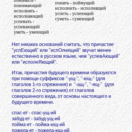
понимать -
понять - поймущий
понимающий
исполнить - исполнящий
исполнять -
успеть - успеющий
исполняющий
суметь - сумеющий
успевать -
успевающий
уметь - умеющий
Нет никаких оснований считать, что причастие
"успЕющий" или "испОлнящий" звучат менее
естественно в русском языке, чем "успевАющий"
или "исполнЯющий".
Итак, причастия будущего времени образуются
при помощи суффиксов "-ущ-", "-ющ-" (для
глаголов 1-го спряжения) и "-ащ-", "-ящ-" (для
глаголов 2-го спряжения) от глаголов
совершенного вида, от основы настоящего и
будущего времени.
спас-ет - спас-ущ-ий
забуд-ет - забуд-ущ-ий
пойма-ет - пойма-ющ-ий
пожела-ет - пожела-ющ-ий