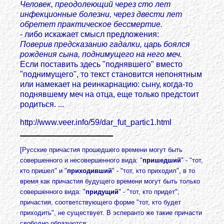
Человек, преодолеющий через сто лет
инфекционные болезни, через двести лет
обретет практическое бессмертие.
- либо искажает смысл предложения:
Поверив предсказанию гадалки, царь боялся
рождения сына, поднимущего на него меч.
Если поставить здесь "поднявшего" вместо
"поднимущего", то текст становится непонятным
или намекает на реинкарнацию: сыну, когда-то
поднявшему меч на отца, еще только предстоит
родиться. ...
http://www.veer.info/59/dar_fut_partic1.html
[Русские причастия прошедшего времени могут быть
совершенного и несовершенного вида: "
пришедший
" - "тот,
кто пришел" и "
приходивший
" - "тот, кто приходил", в то
время как причастия будущего времени могут быть только
совершенного вида: "
придущий
" - "тот, кто придет";
причастия, соответствующего форме "тот, кто будет
приходить", не существует. В эсперанто же такие причасти
свободно образуются: