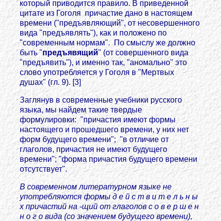
который приводится правило. В приведенной
цитате из Гоголя причастие дано в настоящем
времени ("предъявляющий", от несовершенного
вида "предъявлять"), как и положено по
"современным нормам". По смыслу же должно
быть "
предъявящий
" (от совершенного вида
"предъявить"), и именно так, "аномально" это
слово употребляется у Гоголя в "Мертвых
душах" (гл. 9). [3]
Заглянув в современные учебники русского
языка, мы найдем такие твердые
формулировки: "причастия имеют формы
настоящего и прошедшего времени, у них нет
форм будущего времени"; "в отличие от
глаголов, причастия не имеют будущего
времени"; "форма причастия будущего времени
отсутствует".
В современном литературном языке не
употребляются формы д е й с т в и т е л ь н ы
х причастий на -щий от глаголов с о в е р ш е н
н о г о вида (со значением будущего времени),