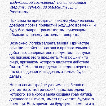
'вздумающий составить', 'попытающийся
уверить', 'сумеющий объяснить'.
Д. Э.
Розенталь
При этом не приводится никаких убедительных
доводов против причастий будущего времени. Я
буду благодарен грамматистам, сумеющим
объяснить, почему так нельзя говорить.
Возможно, логика запрета такова. Причастие
сочетает свойства глагола и прилагательного:
действие, совершаемое предметом, выступает
как признак этого предмета. "Читающий" - то
лицо, признаком которого является действие
"читать". Нельзя определять предмет через то,
что он не делает или сделал, а только будет
делать.
Но эта логика крайне уязвима, особенно с
учетом того, что греческий язык, помодели
которого во многом была создана грамматика
древнеславянского, имеет причастия будущего
времени. Есть причастия будущего времени и в