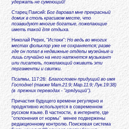
удержать не сумеющий!
Старец Паисий:
Бог даровал мне прекрасный
домик в столь красивом месте, что
позавидуют многие богатые, пожелающие
иметь такой для отдыха.
Николай Рерих, "Истоки":
Но ведь во многих
местах фольклор уже не сохраняется; разве
где он попал в недвижные отделы музейные и
лишь случайно на него наткнется музыкант
или писатель, пожелающий оживить эти
пергаменты и свитки.
Псалмы, 117:26:
Благословен придущий во имя
Господне! (также Мат.21:9; Мар.11:9; Лук.19:38)
(в прежних переводах - "грядущий").
Причастия будущего времени регулярно и
продуктивно используется в современном
русском языке. В частности, в интернете, где
"отклонения от нормы" менее подвержены
редакционному контролю. Поисковая система