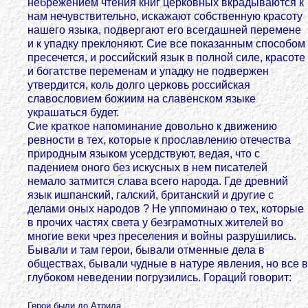
небрежением чтения книг церковных вкрадываются к
нам нечувствительно, искажают собственную красоту
нашего языка, подвергают его всегдашней перемене
и к упадку преклоняют. Сие все показанным способом
пресечется, и российский язык в полной силе, красоте
и богатстве переменам и упадку не подвержен
утвердится, коль долго церковь российская
славословием божиим на славенском языке
украшаться будет.
Сие краткое напоминание довольно к движению
ревности в тех, которые к прославлению отечества
природным языком усердствуют, ведая, что с
падением оного без искусных в нем писателей
немало затмится слава всего народа. Где древний
язык ишпанский, галский, британский и другие с
делами оных народов ? Не уппоминаю о тех, которые
в прочих частях света у безграмотных жителей во
многие веки чрез преселения и войны разрушились.
Бывали и там герои, бывали отменные дела в
обществах, бывали чудные в натуре явления, но все в
глубоком неведении погрузились. Гораций говорит:
Герои были до Атрида,