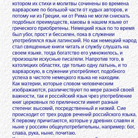
котором их стихи и молитвы сочинены во времена
варварские по большой части от худых авторов, и
потому ни из Греции, ни от Рима не могли снискать
подобных преимуществ, каковы в нашем языке от
греческого приобретены. Немецкий язык по то время
был убог, прост и бессилен, пока в служении
употреблялся язык латинский. Но как немецкий народ
стал священные книги читать и службу слушать на
своем языке, тогда богатство его умножилось, и
произошли искусные писатели. Напротив того, в
католицких областях, где только одну латынь, и то
варварскую, в служении употребляют, подобного
успеха в чистоте немецкого языка не находим.
Как материи, которые словом человеческим
изображаются, различествуют по мере разной своей
важности, так и российский язык чрез употребление
книг церковных по приличности имеет разные
степени: высокий, посредственный и низкий. Сие
происходит от трех родов речений российского языка.
К первому причитаются, которые у древних славян и
ныне у россиян общеупотребительны, например: бог,
слава, рука, ныне, почитаю.