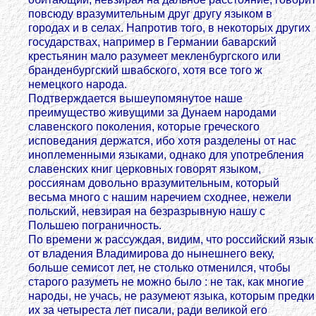
повсюду вразумительным друг другу языком в
городах и в селах. Напротив того, в некоторых других
государствах, например в Германии баварский
крестьянин мало разумеет мекленбургского или
бранденбургский швабского, хотя все того ж
немецкого народа.
Подтверждается вышеупомянутое наше
преимущество живущими за Дунаем народами
славенского поколения, которые греческого
исповедания держатся, ибо хотя разделены от нас
иноплеменными языками, однако для употребления
славенских книг церковных говорят языком,
россиянам довольно вразумительным, который
весьма много с нашим наречием сходнее, нежели
польский, невзирая на безразрывную нашу с
Польшею пограничность.
По времени ж рассуждая, видим, что российский язык
от владения Владимирова до нынешнего веку,
больше семисот лет, не столько отменился, чтобы
старого разуметь не можно было : не так, как многие
народы, не учась, не разумеют языка, которым предки
их за четыреста лет писали, ради великой его