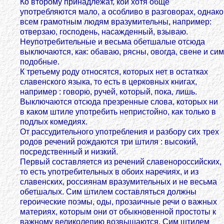
Ко второму принадлежат, кои хотя обще
употребляются мало, а особливо в разговорах, однако
всем грамотным людям вразумительны, например:
отверзаю, господень, насажденный, взываю.
Неупотребительные и весьма обетшалые отсюда
выключаются, как: обаваю, рясны, овогда, свене и сим
подобные.
К третьему роду относятся, которых нет в остатках
славенского языка, то есть в церковных книгах,
например : говорю, ручей, который, пока, лишь.
Выключаются отсюда презренные слова, которых ни
в каком штиле употребить непристойно, как только в
подлых комедиях.
От рассудительного употребления и разбору сих трех
родов речений рождаются три штиля : высокий,
посредственный и низкий.
Первый составляется из речений славенороссийских,
то есть употребительных в обоих наречиях, и из
славенских, россиянам вразумительных и не весьма
обетшалых. Сим штилем составляться должны
героические поэмы, оды, прозаичные речи о важных
материях, которым они от обыкновенной простоты к
важному великолепию возвышаются. Сим штилем