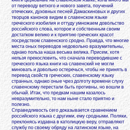
от переводу ветхого и нового завета, поучений
отеческих, духовных песней Дамаскиновых и других
творцов канонов видим в славенском языке
греческого изобилия и оттуду умножаем довольство
российского слова, которое и собственным своим
достатком велико и к приятию греческих красот
посредством славенского сродно. Правда, что многие
места оных переводов недовольно вразумительны,
однако польза наша весьма велика. Присем, хотя
нельзя прекословить, что сначала переводившие с
греческого языка книги на славенский не могли
миновать и довольно остеречься, чтобы не принять в
перевод свойств греческих, славенскому языку
странных, однако оные чрез долготу времени слуху
славенскому перестали быть противны, но вошли в
обычай. Итак, что предкам нашим казалось
невразумительно, то нам ныне стало приятно и
полезно.
Справедливость сего доказывается сравнением
российского языка с другими, ему сродными. Поляки,
преклонясь издавна в католицкую веру, отправляют
службу по своему обряду на латинском языке, на