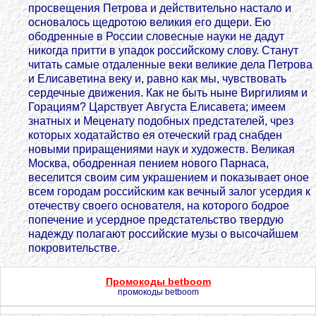
просвещения Петрова и действительно настало и
основалось щедротою великия его дщери. Ею
ободренные в России словесные науки не дадут
никогда притти в упадок российскому слову. Станут
читать самые отдаленные веки великие дела Петрова
и Елисаветина веку и, равно как мы, чувствовать
сердечные движения. Как не быть ныне Виргилиям и
Горациям? Царствует Августа Елисавета; имеем
знатных и Меценату подобных предстателей, чрез
которых ходатайство ея отеческий град снабден
новыми приращениями наук и художеств. Великая
Москва, ободренная пением нового Парнаса,
веселится своим сим украшением и показывает оное
всем городам российским как вечный залог усердия к
отечеству своего основателя, на которого бодрое
попечение и усердное предстательство твердую
надежду полагают российские музы о высочайшем
покровительстве.
Промокоды betboom
промокоды betboom