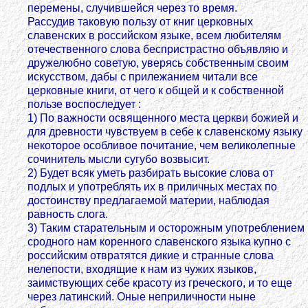
перемены, случившейся через то время.
Рассудив таковую пользу от книг церковных
славенских в российском языке, всем любителям
отечественного слова беспристрастно объявляю и
дружелюбно советую, уверясь собственным своим
искусством, дабы с прилежанием читали все
церковные книги, от чего к общей и к собственной
пользе воспоследует :
1) По важности освященного места церкви божией и
для древности чувствуем в себе к славенскому языку
некоторое особливое почитание, чем великолепные
сочинитель мысли сугубо возвысит.
2) Будет всяк уметь разбирать высокие слова от
подлых и употреблять их в приличных местах по
достоинству предлагаемой материи, наблюдая
равность слога.
3) Таким старательным и осторожным употреблением
сродного нам коренного славенского языка купно с
российским отвратятся дикие и странные слова
нелепости, входящие к нам из чужих языков,
заимствующих себе красоту из греческого, и то еще
через латинский. Оные неприличности ныне