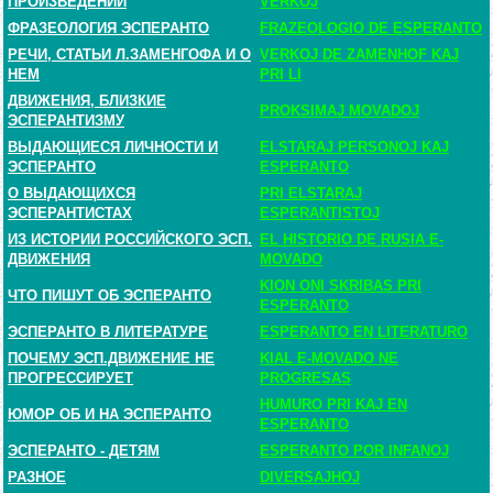
ПРОИЗВЕДЕНИЙ
VERKOJ
ФРАЗЕОЛОГИЯ ЭСПЕРАНТО
FRAZEOLOGIO DE ESPERANTO
РЕЧИ, СТАТЬИ Л.ЗАМЕНГОФА И О
VERKOJ DE ZAMENHOF KAJ
НЕМ
PRI LI
ДВИЖЕНИЯ, БЛИЗКИЕ
PROKSIMAJ MOVADOJ
ЭСПЕРАНТИЗМУ
ВЫДАЮЩИЕСЯ ЛИЧНОСТИ И
ELSTARAJ PERSONOJ KAJ
ЭСПЕРАНТО
ESPERANTO
О ВЫДАЮЩИХСЯ
PRI ELSTARAJ
ЭСПЕРАНТИСТАХ
ESPERANTISTOJ
ИЗ ИСТОРИИ РОССИЙСКОГО ЭСП.
EL HISTORIO DE RUSIA E-
ДВИЖЕНИЯ
MOVADO
KION ONI SKRIBAS PRI
ЧТО ПИШУТ ОБ ЭСПЕРАНТО
ESPERANTO
ЭСПЕРАНТО В ЛИТЕРАТУРЕ
ESPERANTO EN LITERATURO
ПОЧЕМУ ЭСП.ДВИЖЕНИЕ НЕ
KIAL E-MOVADO NE
ПРОГРЕССИРУЕТ
PROGRESAS
HUMURO PRI KAJ EN
ЮМОР ОБ И НА ЭСПЕРАНТО
ESPERANTO
ЭСПЕРАНТО - ДЕТЯМ
ESPERANTO POR INFANOJ
РАЗНОЕ
DIVERSAJHOJ