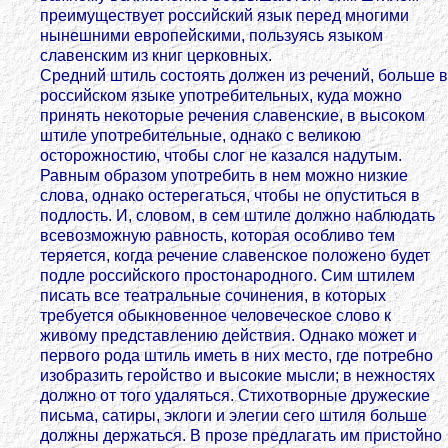
преимуществует российский язык перед многими
нынешними европейскими, пользуясь языком
славенским из книг церковных.
Средний штиль состоять должен из речений, больше в
российском языке употребительных, куда можно
принять некоторые речения славенские, в высоком
штиле употребительные, однако с великою
осторожностию, чтобы слог не казался надутым.
Равным образом употребить в нем можно низкие
слова, однако остерегаться, чтобы не опуститься в
подлость. И, словом, в сем штиле должно наблюдать
всевозможную равность, которая особливо тем
теряется, когда речение славенское положено будет
подле российского простонародного. Сим штилем
писать все театральные сочинения, в которых
требуется обыкновенное человеческое слово к
живому представлению действия. Однако может и
первого рода штиль иметь в них место, где потребно
изобразить геройство и высокие мысли; в нежностях
должно от того удаляться. Стихотворные дружеские
письма, сатиры, эклоги и элегии сего штиля больше
должны держаться. В прозе предлагать им пристойно