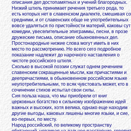
описания дел достопамятных и учений благородных.
Низкий штиль принимает речения третьего рода, то
есть которых нет в славенском диалекте, смешивая со
средними, и от славенских обще не употребительных
вовсе удаляться по пристойности материй, каковы сут
комедии, увеселительные эпиграммы, песни, в прозе
дружеские письма, описание обыкновенных дел.
Простонародные низкие слова могут иметь в них
место по рассмотрению. Но всего сего подробное
показание надлежит до нарочного наставления о
чистоте российского штиля.
Сколько в высокой поэзии служат однем речением
славенским сокращенные мысли, как причастиями и
деепричастиями, в обыкновенном российском языке
неупотребительными, то всяк чувстовать может, кто в
сочинении стихов испытал свои силы.
Сия польза наша, что мы приобрели от книг
церковных богатство к сильному изображению идей
важных и высоких, хотя велика, однако еще находим
другие выгоды, каковых лишены многие языки, и сие,
во-первых, по месту.
Народ российский, по великому пространству
обитающий, невзирая на дальное расстояние, говорит