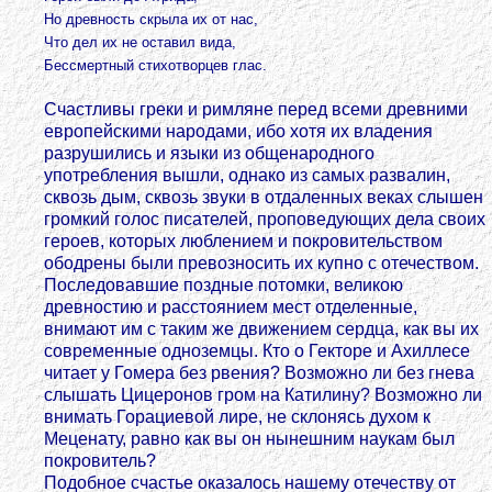
Но древность скрыла их от нас,
Что дел их не оставил вида,
Бессмертный стихотворцев глас.
Счастливы греки и римляне перед всеми древними
европейскими народами, ибо хотя их владения
разрушились и языки из общенародного
употребления вышли, однако из самых развалин,
сквозь дым, сквозь звуки в отдаленных веках слышен
громкий голос писателей, проповедующих дела своих
героев, которых люблением и покровительством
ободрены были превозносить их купно с отечеством.
Последовавшие поздные потомки, великою
древностию и расстоянием мест отделенные,
внимают им с таким же движением сердца, как вы их
современные одноземцы. Кто о Гекторе и Ахиллесе
читает у Гомера без рвения? Возможно ли без гнева
слышать Цицеронов гром на Катилину? Возможно ли
внимать Горациевой лире, не склонясь духом к
Меценату, равно как вы он нынешним наукам был
покровитель?
Подобное счастье оказалось нашему отечеству от