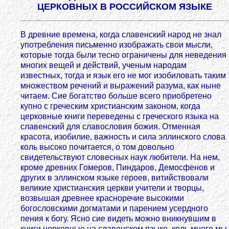
ЦЕРКОВНЫХ В РОССИЙСКОМ ЯЗЫКЕ
В древние времена, когда славенский народ не знал
употребления письменно изображать свои мысли,
которые тогда были тесно ограничены для неведения
многих вещей и действий, учeным народам
известных, тогда и язык его не мог изобиловать таким
множеством речений и выражений разума, как ныне
читаем. Сие богатство больше всего приобретено
купно с греческим христианским законом, когда
церковные книги переведены с греческого языка на
славенский для славословия божия. Отменная
красота, изобилие, важность и сила эллинского слова
коль высоко почитается, о том довольно
свидетельствуют словесных наук любители. На нем,
кроме древних Гомеров, Пиндаров, Демосфенов и
других в эллинском языке героев, витийствовали
великие христианския церкви учители и творцы,
возвышая древнее красноречие высокими
богословскими догматами и парением усердного
пения к богу. Ясно сие видеть можно вникнувшим в
книги церковные на славенском языке, коль много мы