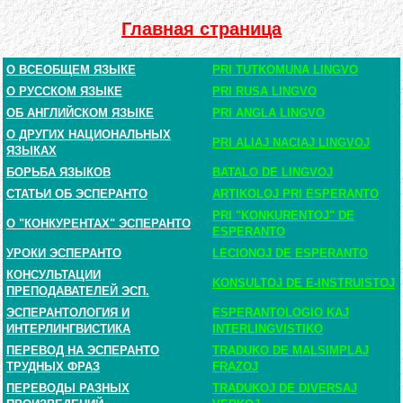
Главная страница
О ВСЕОБЩЕМ ЯЗЫКЕ
PRI TUTKOMUNA LINGVO
О РУССКОМ ЯЗЫКЕ
PRI RUSA LINGVO
ОБ АНГЛИЙСКОМ ЯЗЫКЕ
PRI ANGLA LINGVO
О ДРУГИХ НАЦИОНАЛЬНЫХ
PRI ALIAJ NACIAJ LINGVOJ
ЯЗЫКАХ
БОРЬБА ЯЗЫКОВ
BATALO DE LINGVOJ
СТАТЬИ ОБ ЭСПЕРАНТО
ARTIKOLOJ PRI ESPERANTO
PRI "KONKURENTOJ" DE
О "КОНКУРЕНТАХ" ЭСПЕРАНТО
ESPERANTO
УРОКИ ЭСПЕРАНТО
LECIONOJ DE ESPERANTO
КОНСУЛЬТАЦИИ
KONSULTOJ DE E-INSTRUISTOJ
ПРЕПОДАВАТЕЛЕЙ ЭСП.
ЭСПЕРАНТОЛОГИЯ И
ESPERANTOLOGIO KAJ
ИНТЕРЛИНГВИСТИКА
INTERLINGVISTIKO
ПЕРЕВОД НА ЭСПЕРАНТО
TRADUKO DE MALSIMPLAJ
ТРУДНЫХ ФРАЗ
FRAZOJ
ПЕРЕВОДЫ РАЗНЫХ
TRADUKOJ DE DIVERSAJ