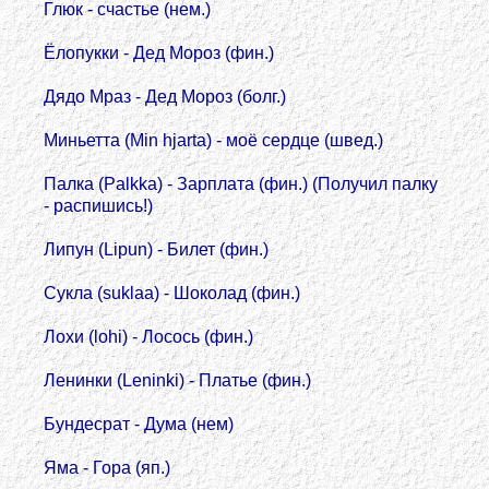
Глюк - счастье (нем.)
Ёлопукки - Дед Мороз (фин.)
Дядо Мраз - Дед Мороз (болг.)
Миньетта (Min hjarta) - моё сердце (швед.)
Палка (Palkka) - Зарплата (фин.) (Получил палку
- распишись!)
Липун (Lipun) - Билет (фин.)
Сукла (suklaa) - Шоколад (фин.)
Лохи (lohi) - Лосось (фин.)
Ленинки (Leninki) - Платье (фин.)
Бундесрат - Дума (нем)
Яма - Гора (яп.)