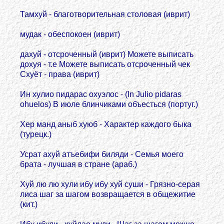
Тамхуй - благотворительная столовая (иврит)
мудак - обеспокоен (иврит)
дахуй - отсроченный (иврит) Можете выписать
дохуя - т.е Можете выписать отсроченный чек
Схуёт - права (иврит)
Ин хулио пидарас охуэлос - (In Julio pidaras
ohuelos) В июле блинчиками объесться (португ.)
Хер манд аныб хуюб - Характер каждого быка
(турецк.)
Усрат ахуй атъебифи биляди - Семья моего
брата - лучшая в стране (араб.)
Хуй лю лю хули ибу ибу хуй суши - Грязно-серая
лиса шаг за шагом возвращается в общежитие
(кит.)