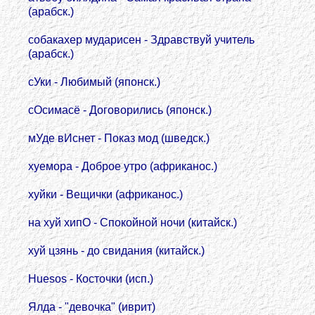
(арабск.)
собакахер мударисен - Здравствуй учитель
(арабск.)
сУки - Любимый (японск.)
сОсимасё - Договорились (японск.)
мУде вИснет - Показ мод (шведск.)
хуемора - Доброе утро (африканос.)
хуйки - Вещички (африканос.)
на хуй хипО - Спокойной ночи (китайск.)
хуй цзянь - до свидания (китайск.)
Huesos - Косточки (исп.)
Ялда - "девочка" (иврит)