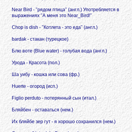
Near Bird - "рядом птица" (англ.) Употребляется в
выражениях "А меня это Near_Bird!"
Chop is dish - "Котлета - это еда" (англ.)
bardak - стакан (турецкое)
Блю воте (Blue water) - голубая вода (англ.)
Урода - Красота (пол.)
Ша уибу - кошка или сова (фр.)
Huerte - огород (исп.)
Figlio perduto - потерянный сын (итал.)
Бляйбен - оставаться (нем.)
Их бляйбе зер гут - я хорошо сохранился (нем.)