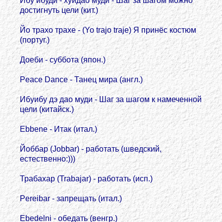
Ибу ибуди - хуйдао муди - Шаг за шагом можно
достигнуть цели (кит.)
Йо трахо трахе - (Yo trajo traje) Я принёс костюм
(португ.)
Доеби - суббота (япон.)
Peace Dance - Танец мира (англ.)
Ибуибу дэ дао муди - Шаг за шагом к намеченной
цели (китайск.)
Ebbene - Итак (итал.)
Йоббар (Jobbar) - работать (шведский,
естественно:)))
Трабахар (Trabajar) - работать (исп.)
Pereibar - запрещать (итал.)
Ebedelni - обедать (венгр.)