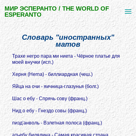
МИР ЭСПЕРАНТО / THE WORLD OF
ESPERANTO
Словарь "иностранных"
матов
Трахе негро пара ми ниета - Чёрное платье для
моей внучки (исп.)
Херня (Herna) - биллиардная (чеш.)
Яйца на очи - яичница-глазунья (болг.)
Шас о ебу - Спрячь сову (франц.)
Hид о ебу - Гнездо совы (франц.)
пизд'анволь - Взлетная полоса (франц.)
атьебу билядина - Самая красивая страна