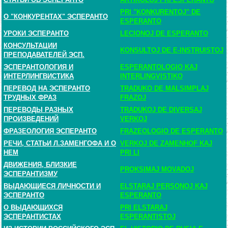
PRI "KONKURENTOJ" DE
О "КОНКУРЕНТАХ" ЭСПЕРАНТО
ESPERANTO
УРОКИ ЭСПЕРАНТО
LECIONOJ DE ESPERANTO
КОНСУЛЬТАЦИИ
KONSULTOJ DE E-INSTRUISTOJ
ПРЕПОДАВАТЕЛЕЙ ЭСП.
ЭСПЕРАНТОЛОГИЯ И
ESPERANTOLOGIO KAJ
ИНТЕРЛИНГВИСТИКА
INTERLINGVISTIKO
ПЕРЕВОД НА ЭСПЕРАНТО
TRADUKO DE MALSIMPLAJ
ТРУДНЫХ ФРАЗ
FRAZOJ
ПЕРЕВОДЫ РАЗНЫХ
TRADUKOJ DE DIVERSAJ
ПРОИЗВЕДЕНИЙ
VERKOJ
ФРАЗЕОЛОГИЯ ЭСПЕРАНТО
FRAZEOLOGIO DE ESPERANTO
РЕЧИ, СТАТЬИ Л.ЗАМЕНГОФА И О
VERKOJ DE ZAMENHOF KAJ
НЕМ
PRI LI
ДВИЖЕНИЯ, БЛИЗКИЕ
PROKSIMAJ MOVADOJ
ЭСПЕРАНТИЗМУ
ВЫДАЮЩИЕСЯ ЛИЧНОСТИ И
ELSTARAJ PERSONOJ KAJ
ЭСПЕРАНТО
ESPERANTO
О ВЫДАЮЩИХСЯ
PRI ELSTARAJ
ЭСПЕРАНТИСТАХ
ESPERANTISTOJ