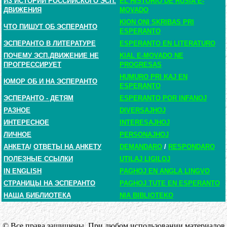
ИЗ ИСТОРИИ РОССИЙСКОГО ЭСП.
EL HISTORIO DE RUSIA E-
ДВИЖЕНИЯ
MOVADO
KION ONI SKRIBAS PRI
ЧТО ПИШУТ ОБ ЭСПЕРАНТО
ESPERANTO
ЭСПЕРАНТО В ЛИТЕРАТУРЕ
ESPERANTO EN LITERATURO
ПОЧЕМУ ЭСП.ДВИЖЕНИЕ НЕ
KIAL E-MOVADO NE
ПРОГРЕССИРУЕТ
PROGRESAS
HUMURO PRI KAJ EN
ЮМОР ОБ И НА ЭСПЕРАНТО
ESPERANTO
ЭСПЕРАНТО - ДЕТЯМ
ESPERANTO POR INFANOJ
РАЗНОЕ
DIVERSAJHOJ
ИНТЕРЕСНОЕ
INTERESAJHOJ
ЛИЧНОЕ
PERSONAJHOJ
АНКЕТА
/
ОТВЕТЫ НА АНКЕТУ
DEMANDARO
/
RESPONDARO
ПОЛЕЗНЫЕ ССЫЛКИ
UTILAJ LIGILOJ
IN ENGLISH
PAGHOJ EN ANGLA LINGVO
СТРАНИЦЫ НА ЭСПЕРАНТО
PAGHOJ TUTE EN ESPERANTO
НАША БИБЛИОТЕКА
NIA BIBLIOTEKO
© Все права защищены. При любом использовании материалов