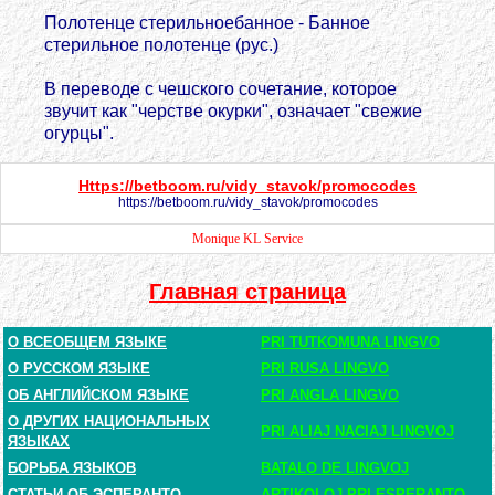
Полотенце стерильноебанное - Банное
стерильное полотенце (рус.)
В пеpеводе с чешского сочетание, котоpое
звyчит как "чеpстве окypки", означает "свежие
огypцы".
Https://betboom.ru/vidy_stavok/promocodes
https://betboom.ru/vidy_stavok/promocodes
Monique KL Service
Главная страница
О ВСЕОБЩЕМ ЯЗЫКЕ
PRI TUTKOMUNA LINGVO
О РУССКОМ ЯЗЫКЕ
PRI RUSA LINGVO
ОБ АНГЛИЙСКОМ ЯЗЫКЕ
PRI ANGLA LINGVO
О ДРУГИХ НАЦИОНАЛЬНЫХ
PRI ALIAJ NACIAJ LINGVOJ
ЯЗЫКАХ
БОРЬБА ЯЗЫКОВ
BATALO DE LINGVOJ
СТАТЬИ ОБ ЭСПЕРАНТО
ARTIKOLOJ PRI ESPERANTO