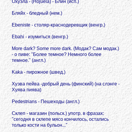
Охуэла - (Hojuela) - Блин (исп.)
Бляйх - бледный (нем.)
Ebeniste - столяр-краснодеревщик (венгр.)
Ebahi - изумиться (венгр.)
More dark? Some more dark. (Модак? Сам модак.)
- о пиве: "Более темное? Hемного более
темное." (англ.)
Kaka - пирожное (швед.)
Хуэва пейва -добрый день (финский) (на слэнге -
Хуява пиява)
Pedestrians - Пешеходы (англ.)
Склеп - магазин (польск.) употр. в фразах:
"сегодня в склепе мясо кончилось, остались
только кости на бульон..."