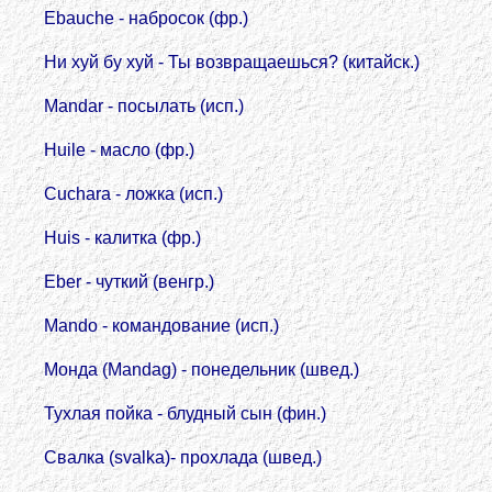
Еbauche - набросок (фр.)
Hи хуй бу хуй - Ты возвращаешься? (китайск.)
Mandar - посылать (исп.)
Huile - масло (фр.)
Cuchara - ложка (исп.)
Huis - калитка (фр.)
Eber - чуткий (венгр.)
Mando - командование (исп.)
Монда (Mandag) - понедельник (швед.)
Тухлая пойка - блудный сын (фин.)
Свалка (svalka)- прохлада (швед.)