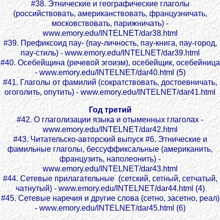
#38. Этнические и географические глаголы
(российствовать, американствовать, французничать,
московствовать, парижничать) -
www.emory.edu/INTELNET/dar38.html
#39. Префиксоид пау- (пау-личность, пау-книга, пау-город,
пау-стиль) - www.emory.edu/INTELNET/dar39.html
#40. Осебейщина (речевой эгоизм), oсебейщик, осебейница
- www.emory.edu/INTELNET/dar40.html (5)
#41. Глаголы от фамилий (сократствовать, достоевничать,
огоголить, опутить) - www.emory.edu/INTELNET/dar41.html
Год третий
#42. О глаголизации языка и отыменных глаголах -
www.emory.edu/INTELNET/dar42.html
#43. Читательско-авторский выпуск #6. Этнические и
фамильные глаголы, бессуффиксальные (американить,
французить, наполеонить) -
www.emory.edu/INTELNET/dar43.html
#44. Сетевые прилагательные (сетский, сетный, сетчатый,
чатнутый) - www.emory.edu/INTELNET/dar44.html (4)
#45. Сетевые наречия и другие слова (сетно, засетно, реал)
- www.emory.edu/INTELNET/dar45.html (6)