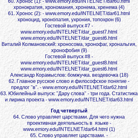
60. Хронос (1): - www.emory.edu/INTELNET/dar60.html
хронокрaтия, хрономaния, хронeма, хренeма (4)
61. Хронос (2): - www.emory.edu/INTELNET/dar61.html
хроноцид, хронопaтия, ухрoния, топохрoн (6)
Гостевой выпуск #7 -
www.emory.edu/INTELNET/dar_guest7.html
www.emory.edu/INTELNET/dar_guest6.html
Виталий Колмановский: хроносома, хронофаг, хрональгия,
хронофобия (9)
Гостевой выпуск #8 -
www.emory.edu/INTELNET/dar_guest8.html
www.emory.edu/INTELNET/dar_guest6.html
Александр Корамыслов: бомжучка. вездевочка (18)
62. Главное русское слово и философское понятие -
предлог "в". - www.emory.edu/INTELNET/dar62.html
63. Юбилейный выпуск: "Дару слова" - три года. Статистика
и лирика проекта - www.emory.edu/INTELNET/dar63.html
Год четвертый
64. Слово упрaвляет царствами. Для чего нужна
проективная деятельность в языке -
www.emory.edu/INTELNET/dar64.html (1)
65. Слово упрaвляет царствами. -