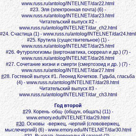
www.russ.ru/antolog/INTELNET/dar22.html
#23. Эля (электронная почта) (6) -
www.russ.ru/antolog/INTELNET/dar23.html
Читательский выпуск #2 -
www.russ.ru/antolog/INTELNET/dar_ch2.html
#24. Счастица (1) - www.russ.ru/antolog/INTELNET/dar24.html
#25. Крутила (существительное) (1) -
www.russ.ru/antolog/INTELNET/dar25.html
#26. Футурологизмы (виртонавтика, сюрреал и др.) (7) -
www.russ.ru/antolog/INTELNET/dar26.html
#27. Сочетание жизни и смерти (смертозоид и др. ) (7) -
www.russ.ru/antolog/INTELNET/dar27.html
#
28. Гостевой выпуск #1. Леонид Кочетков. Гудьба, гласьба
(4) - www.russ.ru/antolog/INTELNET/dar28.html
Читательский выпуск #3 -
www.russ.ru/antolog/INTELNET/dar_ch3.html
Год второй
#
29. Корень -общ- (общун, общать) (11) -
www.emory.edu/INTELNET/dar29.html
#30
. Основы -вержец, -черпий (слововержец,
мыслечерпий) (6) - www.emory.edu/INTELNET/dar30.html
#31. Выспать (переходный глагол) (2) -