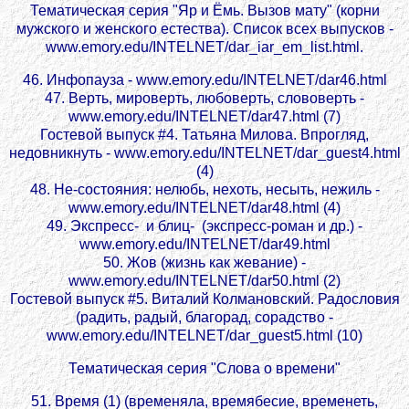
Тематическая серия "Яр и Ёмь. Вызов мату" (корни
мужского и женского естества). Список всех выпусков -
www.emory.edu/INTELNET/dar_iar_em_list.html.
46. Инфопауза - www.emory.edu/INTELNET/dar46.html
47. Верть, мироверть, любоверть, слововерть -
www.emory.edu/INTELNET/dar47.html (7)
Гостевой выпуск #4. Татьяна Милова. Впрогляд,
недовникнуть - www.emory.edu/INTELNET/dar_guest4.html
(4)
48. Не-состояния: нелюбь, нехоть, несыть, нежиль -
www.emory.edu/INTELNET/dar48.html (4)
49. Экспресс- и блиц- (экспресс-роман и др.) -
www.emory.edu/INTELNET/dar49.html
50. Жов (жизнь как жевание) -
www.emory.edu/INTELNET/dar50.html (2)
Гостевой выпуск #5. Виталий Колмановский. Радословия
(радить, радый, благорад, сорадство -
www.emory.edu/INTELNET/dar_guest5.html (10)
Тематическая серия "Слова о времени"
51. Время (1) (временяла, времябесие, временеть,