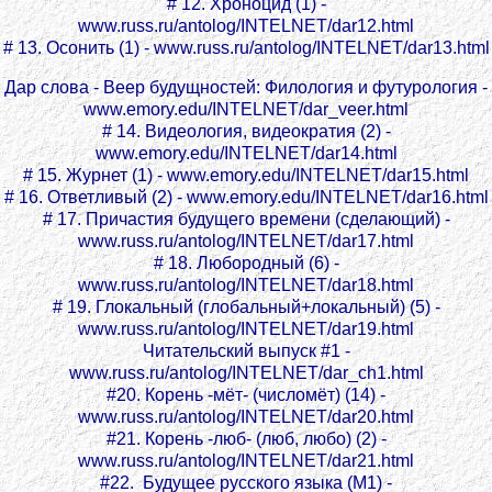
# 12. Хроноцид (1) -
www.russ.ru/antolog/INTELNET/dar12.html
# 13. Осонить (1) - www.russ.ru/antolog/INTELNET/dar13.html
Дар слова - Веер будущностей: Филология и футурология -
www.emory.edu/INTELNET/dar_veer.html
# 14. Видеология, видеократия (2) -
www.emory.edu/INTELNET/dar14.html
# 15. Журнет (1) - www.emory.edu/INTELNET/dar15.html
# 16. Ответливый (2) - www.emory.edu/INTELNET/dar16.html
# 17. Причастия будущего времени (сделающий) -
www.russ.ru/antolog/INTELNET/dar17.html
# 18. Любородный (6) -
www.russ.ru/antolog/INTELNET/dar18.html
# 19. Глокальный (глобальный+локальный) (5) -
www.russ.ru/antolog/INTELNET/dar19.html
Читательский выпуск #1 -
www.russ.ru/antolog/INTELNET/dar_ch1.html
#20. Корень -мёт- (числомёт) (14) -
www.russ.ru/antolog/INTELNET/dar20.html
#21. Корень -люб- (люб, любо) (2) -
www.russ.ru/antolog/INTELNET/dar21.html
#22. Будущее русского языка (М1) -