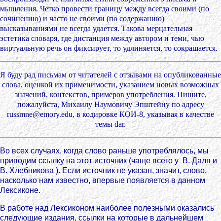
мышления. Четко провести границу между всегда своими (по
сочинению) и часто не своими (по содержанию)
высказываниями не всегда удается. Такова мерцательная
эстетика словаря, где дистанция между автором и теми, чью
виртуальную речь он фиксирует, то удлиняется, то сокращается.
Я буду рад письмам от читателей с отзывами на опубликованные
слова, оценкой их применимости, указанием новых возможных
значений, контекстов, примеров употребления. Пишите,
пожалуйста, Михаилу Наумовичу Эпштейну по адресу
russmne@emory.edu, в кодировке КОИ-8, указывая в качестве
темы dar.
Во всех случаях, когда слово раньше употреблялось, мы
приводим ссылку на этот источник (чаще всего у В. Даля и
В. Хлебникова ). Если источник не указан, значит, слово,
насколько нам известно, впервые появляется в данном
Лексиконе.
В работе над Лексиконом наиболее полезными оказались
следующие издания, ссылки на которые в дальнейшем