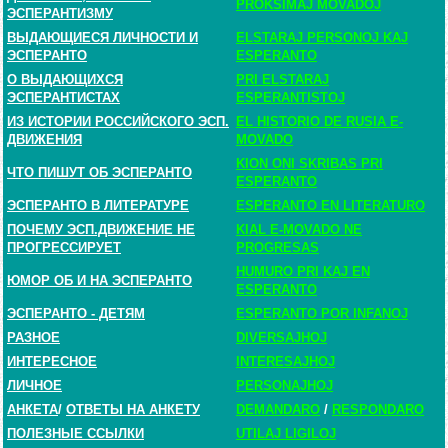
PROKSIMAJ MOVADOJ
ЭСПЕРАНТИЗМУ
ВЫДАЮЩИЕСЯ ЛИЧНОСТИ И
ELSTARAJ PERSONOJ KAJ
ЭСПЕРАНТО
ESPERANTO
О ВЫДАЮЩИХСЯ
PRI ELSTARAJ
ЭСПЕРАНТИСТАХ
ESPERANTISTOJ
ИЗ ИСТОРИИ РОССИЙСКОГО ЭСП.
EL HISTORIO DE RUSIA E-
ДВИЖЕНИЯ
MOVADO
KION ONI SKRIBAS PRI
ЧТО ПИШУТ ОБ ЭСПЕРАНТО
ESPERANTO
ЭСПЕРАНТО В ЛИТЕРАТУРЕ
ESPERANTO EN LITERATURO
ПОЧЕМУ ЭСП.ДВИЖЕНИЕ НЕ
KIAL E-MOVADO NE
ПРОГРЕССИРУЕТ
PROGRESAS
HUMURO PRI KAJ EN
ЮМОР ОБ И НА ЭСПЕРАНТО
ESPERANTO
ЭСПЕРАНТО - ДЕТЯМ
ESPERANTO POR INFANOJ
РАЗНОЕ
DIVERSAJHOJ
ИНТЕРЕСНОЕ
INTERESAJHOJ
ЛИЧНОЕ
PERSONAJHOJ
АНКЕТА
/
ОТВЕТЫ НА АНКЕТУ
DEMANDARO
/
RESPONDARO
ПОЛЕЗНЫЕ ССЫЛКИ
UTILAJ LIGILOJ