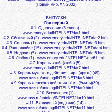
(Новый мир, #7, 2002)
ВЫПУСКИ
Год первый
# 1. Однословие (3 слова) -
www.emory.edu/INTELNET/dar1.html
# 2. Сбывчивый (2) - www.emory.edu/INTELNET/dar2.html
# 3. Солночь (1) - www.emory.edu/INTELNET/dar3.html
# 4. Равнолюбие (15) - www.emory.edu/INTELNET/dar4.html
# 5. Недочит (5) - www.emory.edu/INTELNET/dar5.html
# 6. Любля (1) - www.emory.edu/INTELNET/dar6.html
# 7. Kорень -люб- (любь) (5) -
www.emory.edu/INTELNET/dar7.html
# 8 Корень мужского действия -яр- (ярить) (49) -
www.russ.ru/antolog/INTELNET/dar8.html
# 9 Корень женского действия -ём- (ёмить)(30) -
www.russ.ru/antolog/INTELNET/dar9.html
# 10. Всечеловек (1) -
www.russ.ru/antolog/INTELNET/dar10.html
# 11. Входчивый (ход+чив) (14) -
www.russ.ru/antolog/INTELNET/dar11.html