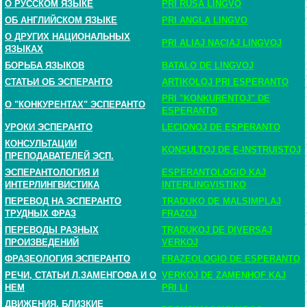
О РУССКОМ ЯЗЫКЕ
PRI RUSA LINGVO
ОБ АНГЛИЙСКОМ ЯЗЫКЕ
PRI ANGLA LINGVO
О ДРУГИХ НАЦИОНАЛЬНЫХ
PRI ALIAJ NACIAJ LINGVOJ
ЯЗЫКАХ
БОРЬБА ЯЗЫКОВ
BATALO DE LINGVOJ
СТАТЬИ ОБ ЭСПЕРАНТО
ARTIKOLOJ PRI ESPERANTO
PRI "KONKURENTOJ" DE
О "КОНКУРЕНТАХ" ЭСПЕРАНТО
ESPERANTO
УРОКИ ЭСПЕРАНТО
LECIONOJ DE ESPERANTO
КОНСУЛЬТАЦИИ
KONSULTOJ DE E-INSTRUISTOJ
ПРЕПОДАВАТЕЛЕЙ ЭСП.
ЭСПЕРАНТОЛОГИЯ И
ESPERANTOLOGIO KAJ
ИНТЕРЛИНГВИСТИКА
INTERLINGVISTIKO
ПЕРЕВОД НА ЭСПЕРАНТО
TRADUKO DE MALSIMPLAJ
ТРУДНЫХ ФРАЗ
FRAZOJ
ПЕРЕВОДЫ РАЗНЫХ
TRADUKOJ DE DIVERSAJ
ПРОИЗВЕДЕНИЙ
VERKOJ
ФРАЗЕОЛОГИЯ ЭСПЕРАНТО
FRAZEOLOGIO DE ESPERANTO
РЕЧИ, СТАТЬИ Л.ЗАМЕНГОФА И О
VERKOJ DE ZAMENHOF KAJ
НЕМ
PRI LI
ДВИЖЕНИЯ, БЛИЗКИЕ