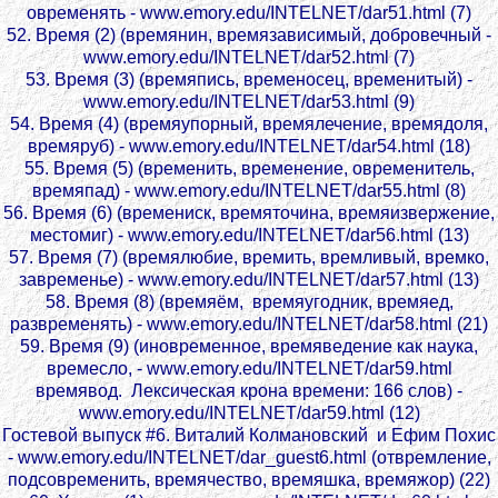
овременять - www.emory.edu/INTELNET/dar51.html (7)
52. Время (2) (времянин, времязависимый, добровечный -
www.emory.edu/INTELNET/dar52.html (7)
53. Время (3) (времяпись, временосец, временитый) -
www.emory.edu/INTELNET/dar53.html (9)
54. Время (4) (времяупорный, времялечение, времядоля,
времяруб) - www.emory.edu/INTELNET/dar54.html (18)
55. Время (5) (временить, временение, овременитель,
времяпад) - www.emory.edu/INTELNET/dar55.html (8)
56. Время (6) (времениск, времяточина, времяизвержение,
местомиг) - www.emory.edu/INTELNET/dar56.html (13)
57. Время (7) (времялюбие, времить, времливый, времко,
завременье) - www.emory.edu/INTELNET/dar57.html (13)
58. Время (8) (времяём, времяугодник, времяед,
развременять) - www.emory.edu/INTELNET/dar58.html (21)
59. Время (9) (иновременное, времяведение как наука,
времесло, - www.emory.edu/INTELNET/dar59.html
времявод. Лексическая крона времени: 166 слов) -
www.emory.edu/INTELNET/dar59.html (12)
Гостевой выпуск #6. Виталий Колмановский и Ефим Похис
- www.emory.edu/INTELNET/dar_guest6.html (отвремление,
подсовременить, времячество, времяшка, времяжор) (22)