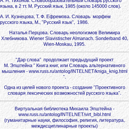
А. Н. Тихонов. Словообразовательный словарь русского
языка, в 2 тт. М. Русский язык, 1985 (около 145000 слов).
А. И. Кузнецова, Т. Ф. Ефремова. Словарь морфем
русского языка, М., "Русский язык", 1986.
Наталья Перцова. Словарь неологизмов Велимира
Хлебникова. Wiener Slavistischer Almanach. Sonderband 40,
Wien-Moskau, 1995.
"Дар слова" продолжает предыдущий проект
М. Эпштейна " Книга книг, или Словарь альтернативного
мышления - www.russ.ru/antolog/INTELNET/kniga_knig.html
".
Одна из целей нового проекта - создание "Проективного
словаря лексических возможностей русского языка".
Виртуальная библиотека Михаила Эпштейна -
www.russ.ru/antolog/INTELNET/virt_bibl.html
(гуманитарные науки, философия, религия, литература,
междисциплинарные проекты)