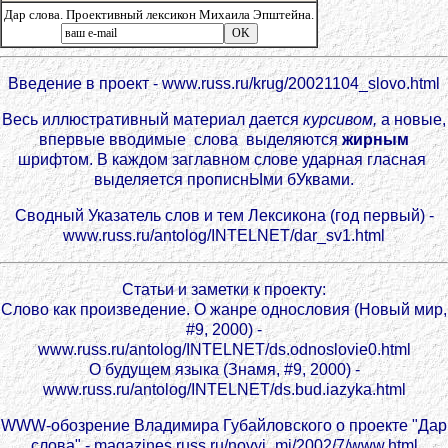
Дар слова. Проективный лексикон Михаила Эпштейна.
Введение в проект - www.russ.ru/krug/20021104_slovo.html
Весь иллюстративный материал дается
курсивом,
а новые,
впервые вводимые слова выделяются
жирным
шрифтом. В каждом заглавном слове ударная гласная
выделяeтся прописнЫми бУквами.
Сводный Указатель слов и тем Лексикона (год первый) -
www.russ.ru/antolog/INTELNET/dar_sv1.html
Статьи и заметки к проекту:
Слово как произведение. О жанре однословия (Новый мир,
#9, 2000) -
www.russ.ru/antolog/INTELNET/ds.odnoslovie0.html
О будущем языка (Знaмя, #9, 2000) -
www.russ.ru/antolog/INTELNET/ds.bud.iazyka.html
WWW-обозрение Владимира Губайловского o проекте "Дар
слова" - magazines.russ.ru/novyi_mi/2002/7/www.html