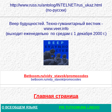
http://www.russ.ru/antolog/INTELNET/rus_ukaz.html
(по-русски)
Веер будущностей. Техно-гуманитарный вестник -
www.veer.info
(выходит еженедельно по средам с 1 декабря 2000 г.)
Betboom.ru/vidy_stavok/promocodes
betboom.ru/vidy_stavok/promocodes
Главная страница
О ВСЕОБЩЕМ ЯЗЫКЕ
PRI TUTKOMUNA LINGVO