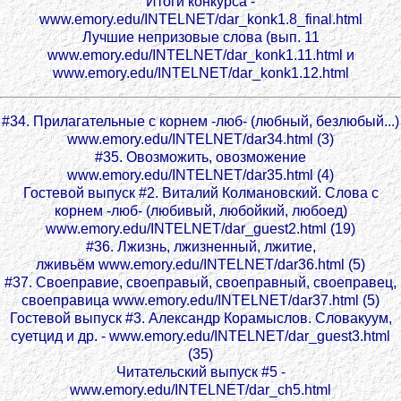
Итоги конкурса -
www.emory.edu/INTELNET/dar_konk1.8_final.html
Лучшие непризовые слова (вып. 11
www.emory.edu/INTELNET/dar_konk1.11.html и
www.emory.edu/INTELNET/dar_konk1.12.html
#34. Прилагательные с корнем -люб- (любный, безлюбый...)
www.emory.edu/INTELNET/dar34.html (3)
#35. Овозможить, овозможение
www.emory.edu/INTELNET/dar35.html (4)
Гостевой выпуск #2. Виталий Колмановский. Слова с
корнем -люб- (любивый, любойкий, любоед)
www.emory.edu/INTELNET/dar_guest2.html (19)
#36. Лжизнь, лжизненный, лжитие,
лживьём www.emory.edu/INTELNET/dar36.html (5)
#37. Своеправие, своеправый, своеправный, своеправец,
своеправица www.emory.edu/INTELNET/dar37.html (5)
Гостевой выпуск #3. Александр Корамыслов. Словакуум,
суетцид и др. - www.emory.edu/INTELNET/dar_guest3.html
(35)
Читательский выпуск #5 -
www.emory.edu/INTELNET/dar_ch5.html