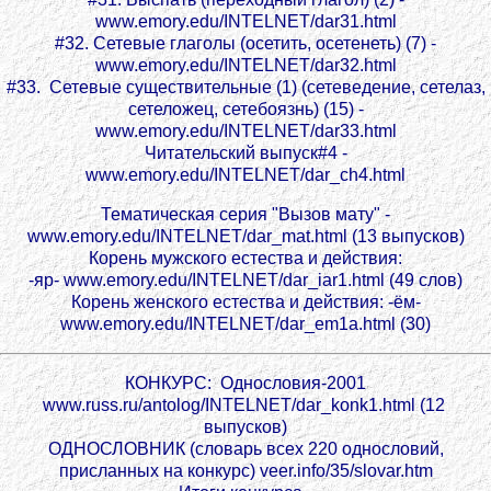
www.emory.edu/INTELNET/dar31.html
#32. Сетевые глаголы (осетить, осетенеть) (7) -
www.emory.edu/INTELNET/dar32.html
#33. Сетевые существительные (1) (сетеведение, сетелаз,
сетеложец, сетебоязнь) (15) -
www.emory.edu/INTELNET/dar33.html
Читательский выпуск#4 -
www.emory.edu/INTELNET/dar_ch4.html
Тематическая серия "Вызов мату" -
www.emory.edu/INTELNET/dar_mat.html (13 выпусков)
Корень мужского естества и действия:
-яр- www.emory.edu/INTELNET/dar_iar1.html (49 слов)
Корень женского естества и действия: -ём-
www.emory.edu/INTELNET/dar_em1a.html (30)
КОНКУРС: Однословия-2001
www.russ.ru/antolog/INTELNET/dar_konk1.html (12
выпусков)
ОДНОСЛОВНИК (словарь всех 220 однословий,
присланных на конкурс) veer.info/35/slovar.htm