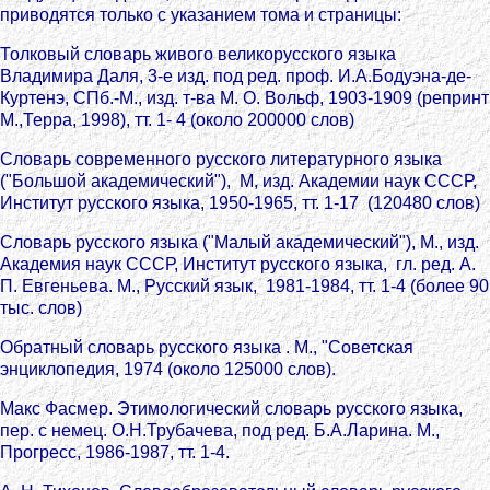
приводятся только с указанием тома и страницы:
Толковый словарь живого великорусского языка
Владимира Даля, 3-е изд. под ред. проф. И.А.Бодуэна-де-
Куртенэ, СПб.-М., изд. т-ва М. О. Вольф, 1903-1909 (репринт
М.,Терра, 1998), тт. 1- 4 (около 200000 слов)
Словарь современного русского литературного языка
("Большой aкадемический"), М, изд. Академии наук СССР,
Институт русского языка, 1950-1965, тт. 1-17 (120480 слов)
Словарь русского языка ("Малый академический"), М., изд.
Академия наук СССР, Институт русского языка, гл. ред. А.
П. Евгеньева. М., Русский язык, 1981-1984, тт. 1-4 (более 90
тыс. слов)
Обратный словарь русского языка . M., "Советская
энциклопедия, 1974 (около 125000 слов).
Макс Фасмер. Этимологический словарь русского языка,
пер. с немец. О.Н.Трубачева, под ред. Б.А.Ларина. М.,
Прогресс, 1986-1987, тт. 1-4.