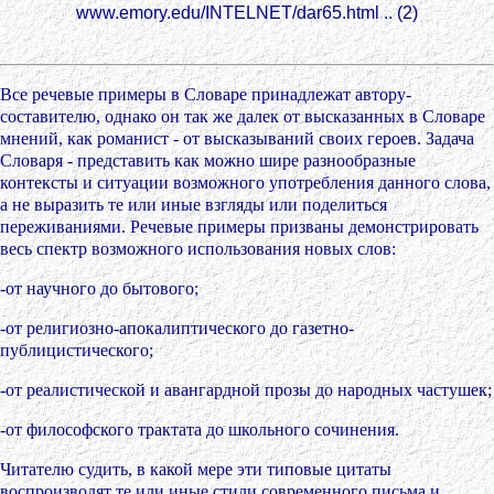
www.emory.edu/INTELNET/dar65.html .. (2)
Все речевые примеры в Словаре принадлежат автору-
составителю, однако он так же далек от высказанных в Словаре
мнений, как романист - от высказываний своих героев. Задача
Словаря - представить как можно шире разнообразные
контексты и ситуации возможного употребления данного слова,
а не выразить те или иные взгляды или поделиться
переживаниями. Речевые примеры призваны демонстрировать
весь спектр возможного использования новых слов:
-от научного до бытового;
-от религиозно-апокалиптического до газетно-
публицистического;
-от реалистической и авангардной прозы до народных частушек;
-от философского трактата до школьного сочинения.
Читателю судить, в какой мере эти типовые цитаты
воспроизводят те или иные стили современного письма и