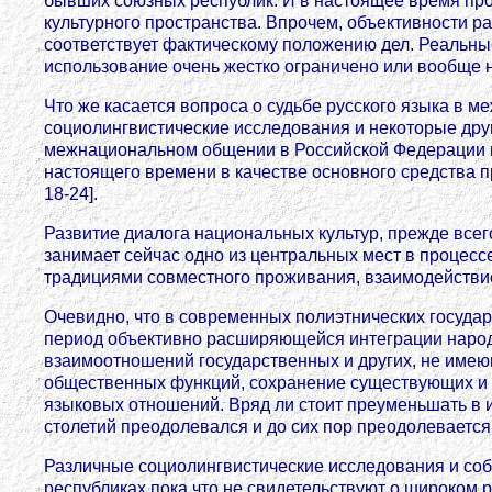
бывших союзных республик. И в настоящее время про
культурного пространства. Впрочем, объективности ра
соответствует фактическому положению дел. Реальные 
использование очень жестко ограничено или вообще 
Что же касается вопроса о судьбе русского языка в 
социолингвистические исследования и некоторые дру
межнациональном общении в Российской Федерации и 
настоящего времени в качестве основного средства 
18-24].
Развитие диалога национальных культур, прежде всег
занимает сейчас одно из центральных мест в проце
традициями совместного проживания, взаимодействие
Очевидно, что в современных полиэтнических государ
период объективно расширяющейся интеграции народо
взаимоотношений государственных и других, не имею
общественных функций, сохранение существующих и р
языковых отношений. Вряд ли стоит преуменьшать в и
столетий преодолевался и до сих пор преодолеваетс
Различные социолингвистические исследования и соб
республиках пока что не свидетельствуют о широком 