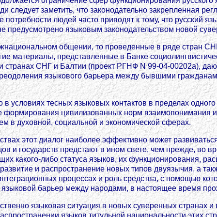
должается ограничение сфер функционирования русского яз
ди следует заметить, что законодательно закрепленная рег
потребности людей часто приводят к тому, что русский язы
не предусмотрено языковым законодательством новой суве
межнациональном общении, то проведенные в ряде стран СН
гие материалы, представленные в Банке социолингвистиче
странах СНГ и Балтии (проект РГНФ N 99-04-00202а), дают
преодоления языкового барьера между бывшими гражданами
о в условиях тесных языковых контактов в пределах одног
ссе формирования цивилизованных норм взаимопонимания и
м в духовной, социальной и экономической сферах.
ствах этот диалог наиболее эффективно может развиваться
в и государств предстают в ином свете, чем прежде, во 
щих какого-либо статуса языков, их функционирования, ра
азвитие и распространение новых типов двуязычия, а так
нтеграционных процессах и роль средства, с помощью кот
я языковой барьер между народами, в настоящее время пр
ственно языковая ситуация в новых суверенных странах и 
распространении языков титульной национальности этих стр