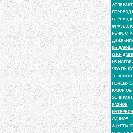
ЭСПЕРАНТ
ПЕРЕВОД 
ПЕРЕВОДЫ
ФРАЗЕОЛО
РЕЧИ, СТА
ДВИЖЕНИЯ
ВЫДАЮЩИЕ
О ВЫДАЮ
ИЗ ИСТОР
ЧТО ПИШУ
ЭСПЕРАНТ
ПОЧЕМУ Э
ЮМОР ОБ 
ЭСПЕРАНТ
РАЗНОЕ
ИНТЕРЕС
ЛИЧНОЕ
АНКЕТА
/
О