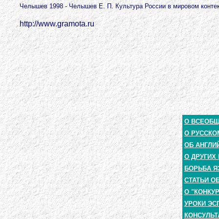
Челышев 1998 - Челышев Е. П. Культура России в мировом контекс
http://www.gramota.ru
О ВСЕОБ
О РУССКО
ОБ АНГЛИ
О ДРУГИХ
БОРЬБА Я
СТАТЬИ О
О "КОНКУ
УРОКИ ЭС
КОНСУЛЬТ