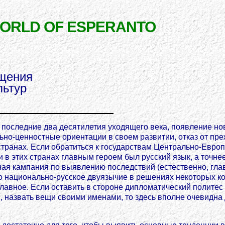
WORLD OF ESPERANTO
бщения
льтур
 последние два десятилетия уходящего века, появление но
ьно-ценностные ориентации в своем развитии, отказ от пр
странах. Если обратиться к государствам Центрально-Европ
 в этих странах главным героем был русский язык, а точне
ная кампания по выявлению последствий (естественно, гла
то национально-русское двуязычие в решениях некоторых к
главное. Если оставить в стороне дипломатический политес
 назвать вещи своими именами, то здесь вполне очевидна д