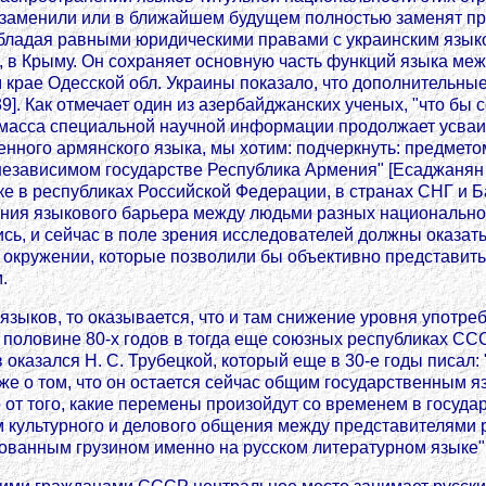
е заменили или в ближайшем будущем полностью заменят пр
е обладая равными юридическими правами с украинским язы
 в Крыму. Он сохраняет основную часть функций языка межэ
крае Одесской обл. Украины показало, что дополнительные
9]. Как отмечает один из азербайджанских ученых, "что бы
асса специальной научной информации продолжает усваив
венного армянского языка, мы хотим: подчеркнуть: предмет
независимом государстве Республика Армения" [Есаджанян 
е в республиках Российской Федерации, в странах СНГ и Б
ления языкового барьера между людьми разных национальнос
сь, и сейчас в поле зрения исследователей должны оказат
м окружении, которые позволили бы объективно представить
.
зыков, то оказывается, что и там снижение уровня употреб
ой половине 80-х годов в тогда еще союзных республиках 
оказался Н. С. Трубецкой, который еще в 30-е годы писал: 
 уже о том, что он остается сейчас общим государственным
 от того, какие перемены произойдут со временем в государ
ом культурного и делового общения между представителями 
ованным грузином именно на русском литературном языке" [