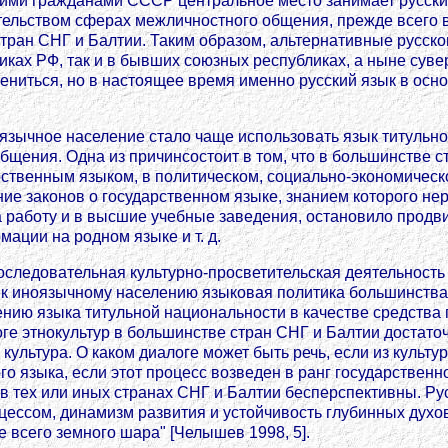
ми гражданами СССР центральное место занимает русский
ельством сферах межличностного общения, прежде всего в
стран СНГ и Балтии. Таким образом, альтернативные русск
ках РФ, так и в бывших союзных республиках, а ныне суве
ниться, но в настоящее время именно русский язык в осн
ноязычное население стало чаще использовать язык титульной
щения. Одна из причинсостоит в том, что в большинстве с
ственным языком, в политическом, социально-экономическ
ние законов о государственном языке, знанием которого н
 работу и в высшие учебные заведения, остановило продви
ации на родном языке и т. д.
последовательная культурно-просветительская деятельност
к иноязычному населению языковая политика большинства
нию языка титульной национальности в качестве средства
оге этнокультур в большинстве стран СНГ и Балтии достаточ
 культура. О каком диалоге может быть речь, если из культ
о языка, если этот процесс возведен в ранг государственн
а в тех или иных странах СНГ и Балтии бесперспективны. Р
цессом, динамизм развития и устойчивость глубинных духо
е всего земного шара" [Челышев 1998, 5].