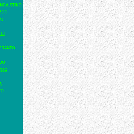
NGVISTIKO
ZOJ
OJ
 LI
ERANTO
ADO
ANTO
S
TO