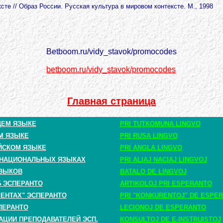
те // Образ России. Русская культура в мировом контексте. М., 1998
Betboom.ru/vidy_stavok/promocodes
betboom.ru/vidy_stavok/promocodes
Главная страница
ЩЕМ ЯЗЫКЕ
PRI TUTKOMUNA LINGVO
М ЯЗЫКЕ
PRI RUSA LINGVO
ЙСКОМ ЯЗЫКЕ
PRI ANGLA LINGVO
 НАЦИОНАЛЬНЫХ ЯЗЫКАХ
PRI ALIAJ NACIAJ LINGVOJ
ЗЫКОВ
BATALO DE LINGVOJ
Б ЭСПЕРАНТО
ARTIKOLOJ PRI ESPERANTO
РЕНТАХ" ЭСПЕРАНТО
PRI "KONKURENTOJ" DE ESPE
ПЕРАНТО
LECIONOJ DE ESPERANTO
АЦИИ ПРЕПОДАВАТЕЛЕЙ ЭСП.
KONSULTOJ DE E-INSTRUISTOJ