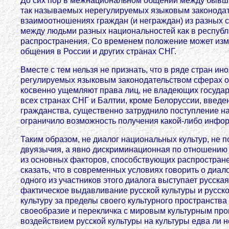
До сих пор в межнациональном общении между бывши
так называемых нерегулируемых языковым законодат
взаимоотношениях граждан (и неграждан) из разных 
между людьми разных национальностей как в республи
распространения. Со временем положение может изме
общения в России и других странах СНГ.
Вместе с тем нельзя не признать, что в ряде стран и
регулируемых языковым законодательством сферах об
косвенно ущемляют права лиц, не владеющих государ
всех странах СНГ и Балтии, кроме Белоруссии, введе
гражданства, существенно затруднило поступление на
ограничило возможность получения какой-либо информ
Таким образом, не диалог национальных культур, не 
двуязычия, а явно дискриминационная по отношению 
из основных факторов, способствующих распростране
сказать, что в современных условиях говорить о диал
одного из участников этого диалога выступает русская
фактическое выдавливание русской культуры и русског
культуру за пределы своего культурного пространств
своеобразие и перекличка с мировым культурным про
воздействием русской культуры на культуры едва ли н