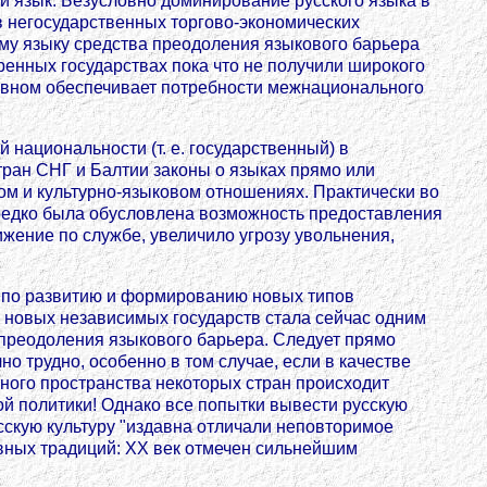
 язык. Безусловно доминирование русского языка в
 негосударственных торгово-экономических
ому языку средства преодоления языкового барьера
ренных государствах пока что не получили широкого
овном обеспечивает потребности межнационального
 национальности (т. е. государственный) в
тран СНГ и Балтии законы о языках прямо или
ом и культурно-языковом отношениях. Практически во
ередко была обусловлена возможность предоставления
жение по службе, увеличило угрозу увольнения,
ь по развитию и формированию новых типов
 новых независимых государств стала сейчас одним
 преодоления языкового барьера. Следует прямо
но трудно, особенно в том случае, если в качестве
урного пространства некоторых стран происходит
ой политики! Однако все попытки вывести русскую
усскую культуру "издавна отличали неповторимое
вных традиций: ХХ век отмечен сильнейшим