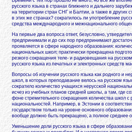
Времени с тех пор прошло не много, но все же вполн
русского языка в странах ближнего и дальнего заруб
на территории стран СНГ и Балтии, а также в других 
в этих же странах? сократилось ли употребление рус
средства международного и межнационального общени
На первые два вопроса ответ, безусловно, утвердител
предпринимали и до сих пор предпринимают достаточ
проявляется в сфере народного образования: количес
национальных школ; практически прекращена подготовк
резкого сокращения теле- и радиовещания на русском
русского языка из печатных и электронных средств м
Вопросы об изучении русского языка как родного и н
школ, в которых преподавание велось на русском язы
сократило количество учащихся нерусской национальн
исчез из учебных планов средней школы, а там, где со
фоне стремительного сокращения количества школ с р
национальностей. Например, в Эстонии в соответстви
государством только на уровне основного образования 
вообще должно быть прекращено, а полное среднее об
Уменьшение доли русского языка в сфере образования