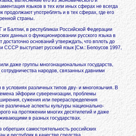
ыка, вытеснение его из экономического и
ламентация языков в тех или иных сферах не всегда
к продолжают употреблять и в тех сферах, где его
ренной страны.
Г и Балтии, в республиках Российской Федерации
ских данных о функционировании русского языка в
 достаточно оснований утверждать, что вплоть до
 СССР выступает русский язык [См.: Белоусов 1997,
о или даже группы многонациональных государств,
 сотрудничества народов, связанных давними
 в условиях различных типов дву- и многоязычия. В
времена эйфории суверенизации, проблемы
сширения, сужения или перераспределения
же различные аспекты культуры национально-
орого на протяжении многих десятилетий и даже
оживающими в разных государствах.
в обретших самостоятельность российских
ан и республик в качестве средства