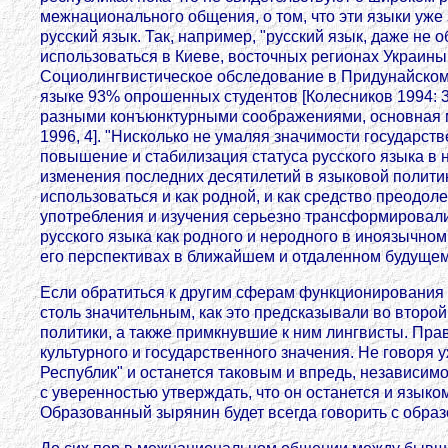
межнационального общения, о том, что эти языки уж
русский язык. Так, например, "русский язык, даже н
использоваться в Киеве, восточных регионах Украины,
Социолингвистическое обследование в Придунайском 
языке 93% опрошенных студентов [Колесников 1994: 3
разными конъюнктурными соображениями, основная м
1996, 4]. "Нисколько не умаляя значимости государст
повышение и стабилизация статуса русского языка в 
изменения последних десятилетий в языковой политик
использоваться и как родной, и как средство преодо
употребления и изучения серьезно трансформировали
русского языка как родного и неродного в иноязычно
его перспективах в ближайшем и отдаленном будущем
Если обратиться к другим сферам функционирования я
столь значительным, как это предсказывали во втор
политики, а также примкнувшие к ним лингвисты. Прав 
культурного и государственного значения. Не говоря
Республик" и останется таковым и впредь, независимо
с уверенностью утверждать, что он останется и язык
Образованный зырянин будет всегда говорить с образ