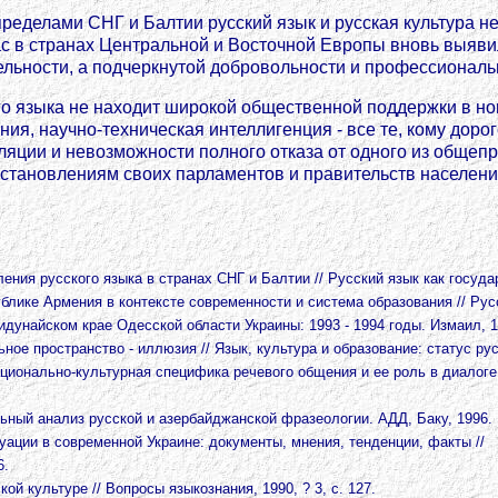
а пределами СНГ и Балтии русский язык и русская культура не
час в странах Центральной и Восточной Европы вновь выяви
ельности, а подчеркнутой добровольности и профессиональн
ого языка не находит широкой общественной поддержки в 
ия, научно-техническая интеллигенция - все те, кому доро
ляции и невозможности полного отказа от одного из обще
остановлениям своих парламентов и правительств населени
ения русского языка в странах СНГ и Балтии // Русский язык как госуда
блике Армения в контексте современности и система образования // Русс
ридунайском крае Одесской области Украины: 1993 - 1994 годы. Измаил, 1
ное пространство - иллюзия // Язык, культура и образование: статус ру
ационально-культурная специфика речевого общения и ее роль в диалоге 
ный анализ русской и азербайджанской фразеологии. АДД, Баку, 1996.
туации в современной Украине: документы, мнения, тенденции, факты //
6.
ой культуре // Вопросы языкознания, 1990, ? 3, с. 127.