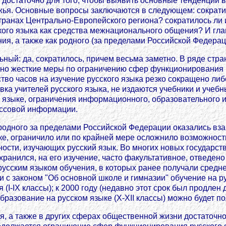
е достаточно для того, чтобы выявить основные тенденции 
ежья. Основные вопросы заключаются в следующем: сократи
странах Центрально-Европейского региона? сократилось ли 
ского языка как средства межнационального общения? И гла
я, а также как родного (за пределами Российской Федерац
ьный: да, сократилось, причем весьма заметно. В ряде стр
но жесткие меры по ограничению сфер функционирования р
тво часов на изучение русского языка резко сокращено либ
а учителей русского языка, не издаются учебники и учебны
 языке, ограничения информационного, образовательного и
ассовой информации.
еродного за пределами Российской Федерации оказались вз
ке, ограничило или по крайней мере осложнило возможность
ости, изучающих русский язык. Во многих новых государст
хранился, на его изучение, часто факультативное, отведено 
усским языком обучения, в которых ранее получали среднее
и с законом "Об основной школе и гимназии" обучение на 
(I-IХ классы); к 2000 году (недавно этот срок был продлен 
разование на русском языке (Х-ХII классы) можно будет по
, а также в других сферах общественной жизни достаточно