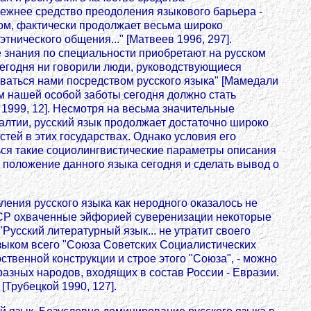
ежнее средство преодоления языкового барьера -
ком, фактически продолжает весьма широко
тнического общения..." [Матвеев 1996, 297].
 знания по специальности приобретают на русском
 сегодня ни говорили люди, руководствующиеся
аться нами посредством русского языка" [Мамедали
ом нашей особой заботы сегодня должно стать
1999, 12]. Несмотря на весьма значительные
алтии, русский язык продолжает достаточно широко
тей в этих государствах. Однако условия его
ься такие социолингвистические параметры описания
 положение данного языка сегодня и сделать вывод о
ления русского языка как неродного оказалось не
СССР охваченные эйфорией суверенизации некоторые
"Русский литературный язык... не утратит своего
 языком всего "Союза Советских Социалистических
ственной конструкции и строе этого "Союза", - можно
разных народов, входящих в состав России - Евразии.
Трубецкой 1990, 127].