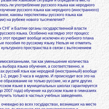
в развитии языковой ситуации и определить место
лось ли употребление русского языка как неродного
изучение русского языка как неродного (иностранного)
вное, каковы перспективы русского языка как
ии) на рубеже нового тысячелетия?
ан СНГ и Балтии органы государственной власти
усского языка. Особенно наглядно этот процесс
о этот предмет вообще исключен из учебного плана
е пособия по русскому языку. Нельзя не отметить
 культурного пространства в связи с вытеснением
аимосвязанными, так как уменьшение количества
 выбора языка обучения, а соответственно, и
вах русский язык как неродной (иностранный) вообще
1-2, редко 3 часа в неделю. И происходит все это на
 образование не только русские, но и дети других
русском языке в муниципальных школах гарантируется
до 2007 года) обучение на русском языке в гимназиях
лучить только в частных учебных заведениях.
 очевидно во всех государствах, возникших на месте