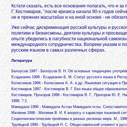
Кстати сказать, есть все основания полагать, что и з
Г. Костомаров, "после кризиса начала 90-х годов сей
не в прежних масштабах и на иной основе - не обязат
Уже сейчас дискриминация русской культуры и русск
политики и бизнесмены, деятели культуры и просвещен
опыте убедились в пагубности национальной самоизо
международного сотрудничества. Вопреки указам и п
русским языком в самых различных сферах.
Литература
Белоусов 1997 - Белоусов В. Н. Об основных тенденциях употребл
Есаджанян 1999 - Есаджанян Б. М. Статус русского языка в Респу
Колесников 1994 - Колесников А. А. и др. Языковая ситуация в П
Костомаров 1997 - Костомаров В. Г. Без языка общее образователь
Костомаров, Прохоров 1998 - Костомаров В. Г., Прохоров Ю. Е. Н
1998, ? 2.
Мамедали 1996 - Мамедали Аслан Мамедали оглы. Сопоставитель
Матвеев 1996 - Матвеев В. И. К вопросу о характере языковой си
Социолингвистические проблемы в разных регионах мира. М., 199
Трубецкой 1990 - Трубецкой Н. С. Общеславянский элемент в русск