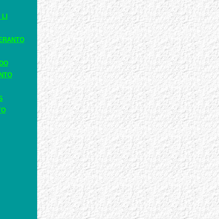
 LI
ERANTO
ADO
ANTO
S
TO