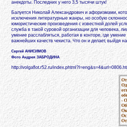
анекдоты. Последних у него 3,5 тысячи штук!
Балуется Николай Александрович и афоризмами, котор
исключения литературные жанры, но особую склоннос
юмористические произведения с известной долей усло
служба в такой суровой организации для человека, л
умение расслабляться, работая в конторе, где умение 
важнейших качеств чекиста. Что он и делает, выйдя н
Сергей АНИСИМОВ
Фото Андрея ЗАБРОДИНА
http://volgaflot.r52.ru/index.phtml?l=eng&s=4&url=0806.h
От
Од
от
об
- 
Об
Ок
Ос
От