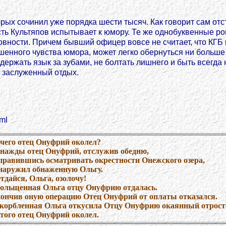
ых сочинил уже порядка шести тысяч. Как говорит сам отс
ть Культяпов испытывает к юмору. Те же однобуквенные р
вности. Причем бывший офицер вовсе не считает, что КГБ 
ишенного чувства юмора, может легко обернуться ни больш
держать язык за зубами, не болтать лишнего и быть всегда 
а заслуженный отдых.
tml
чего отец Онуфрий околел?
нажды отец Онуфрий, отслужив обедню,
правившись осматривать окрестности Онежского озера,
наружил обнаженную Ольгу.
Отдайся, Ольга, озолочу!
ольщенная Ольга отцу Онуфрию отдалась.
ончив оную операцию Отец Онуфрий от оплаты отказался.
корбленная Ольга откусила Отцу Онуфрию окаянный отрост
того отец Онуфрий околел.