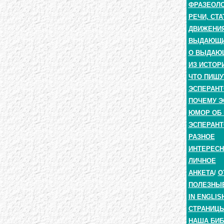
ФРАЗЕОЛО
РЕЧИ, СТА
ДВИЖЕНИЯ
ВЫДАЮЩИЕ
О ВЫДАЮ
ИЗ ИСТОР
ЧТО ПИШУ
ЭСПЕРАНТ
ПОЧЕМУ Э
ЮМОР ОБ 
ЭСПЕРАНТ
РАЗНОЕ
ИНТЕРЕС
ЛИЧНОЕ
АНКЕТА
/
О
ПОЛЕЗНЫ
IN ENGLIS
СТРАНИЦЫ
НАША БИБ