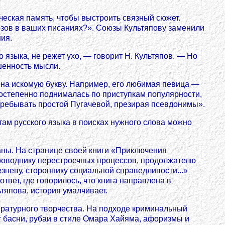
ческая память, чтобы выстроить связный сюжет.
юзов в ваших писаниях?». Союзы Культяпову заменили
ия.
 языка, не режет ухо, — говорит Н. Культяпов. — Но
шенность мысли.
 на искомую букву. Например, его любимая певица —
остепенно поднималась по приступкам популярности,
пребывать простой Пугачевой, презирая псевдонимы».
там русского языка в поисках нужного слова можно
ны. На странице своей книги «Приключения
роводнику перестроечных процессов, продолжателю
езневу, стороннику социальной справедливости...»
вет, где говорилось, что книга направлена в
тяпова, история умалчивает.
ратурного творчества. На подходе криминальный
 басни, рубаи в стиле Омара Хайяма, афоризмы и