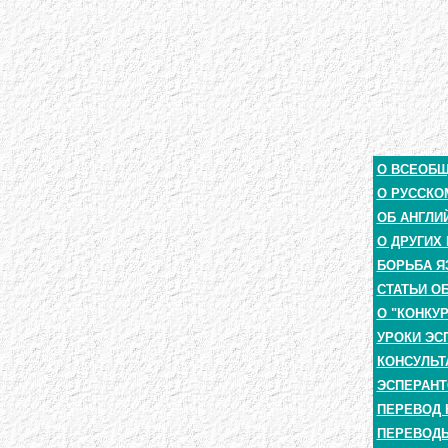
О ВСЕОБ
О РУССКО
ОБ АНГЛИ
О ДРУГИХ
БОРЬБА Я
СТАТЬИ О
О "КОНКУ
УРОКИ ЭС
КОНСУЛЬТ
ЭСПЕРАНТ
ПЕРЕВОД 
ПЕРЕВОДЫ