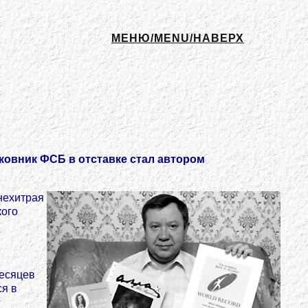
МЕНЮ/MENU/НАВЕРХ
ковник ФСБ в отставке стал автором
нехитрая
кого
месяцев
ся в