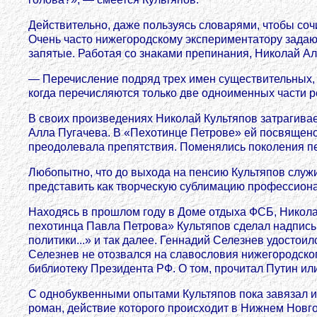
Действительно, даже пользуясь словарями, чтобы соч
Очень часто нижегородскому экспериментатору задаю
запятые. Работая со знаками препинания, Николай А
— Перечисление подряд трех имен существительных, п
когда перечисляются только две одноименных части ре
В своих произведениях Николай Культяпов затрагива
Алла Пугачева. В «Пехотинце Петрове» ей посвящено
преодолевала препятствия. Поменялись поколения пе
Любопытно, что до выхода на пенсию Культяпов служи
представить как творческую сублимацию профессион
Находясь в прошлом году в Доме отдыха ФСБ, Никола
пехотинца Павла Петрова» Культяпов сделал надпис
политики...» и так далее. Геннадий Селезнев удостои
Селезнев не отозвался на славословия нижегородского
библиотеку Президента РФ. О том, прочитал Путин ил
С однобуквенными опытами Культяпов пока завязал и
роман, действие которого происходит в Нижнем Новг