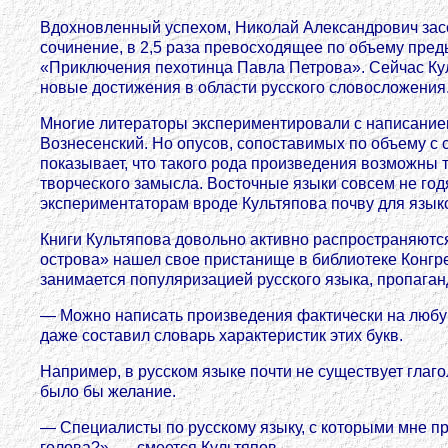
Вдохновленный успехом, Николай Александрович засе
сочинение, в 2,5 раза превосходящее по объему пред
«Приключения пехотинца Павла Петрова». Сейчас Кул
новые достижения в области русского словосложения
Многие литераторы экспериментировали с написанием
Вознесенский. Но опусов, сопоставимых по объему с 
показывает, что такого рода произведения возможны
творческого замысла. Восточные языки совсем не год
экспериментаторам вроде Культяпова почву для языко
Книги Культяпова довольно активно распространяются 
острова» нашел свое пристанище в библиотеке Конгре
занимается популяризацией русского языка, пропага
— Можно написать произведения фактически на любую 
даже составил словарь характеристик этих букв.
Например, в русском языке почти не существует глаго
было бы желание.
— Специалисты по русскому языку, с которыми мне при
голова?», — смеется Культяпов.