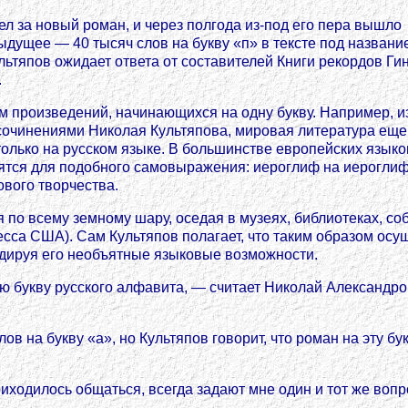
л за новый роман, и через полгода из-под его пера вышло
ыдущее — 40 тысяч слов на букву «п» в тексте под названи
ьтяпов ожидает ответа от составителей Книги рекордов Ги
.
 произведений, начинающихся на одну букву. Например, и
сочинениями Николая Культяпова, мировая литература еще 
 только на русском языке. В большинстве европейских язы
ятся для подобного самовыражения: иероглиф на иероглифе
вого творчества.
по всему земному шару, оседая в музеях, библиотеках, соб
сса США). Сам Культяпов полагает, что таким образом осущ
ндируя его необъятные языковые возможности.
букву русского алфавита, — считает Николай Александрови
лов на букву «а», но Культяпов говорит, что роман на эту 
ходилось общаться, всегда задают мне один и тот же вопрос