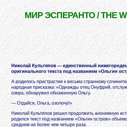
МИР ЭСПЕРАНТО / THE 
Николай Культяпов — единственный нижегородец,
оригинального текста под названием «Ольгин ост
А родилось пристрастие к весьма странному сочините
народная присказка: «Однажды отец Онуфрий, отслуж
озера, обнаружил обнаженную Ольгу.
— Отдайся, Ольга, озолочу!»
Николай Культяпов решил продолжить анонимную истор
родился текст под названием «Ольгин остров» объемо
среднем не более чем четыре раза.