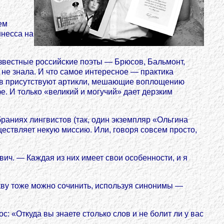
ем
ннесса на
звестные российские поэты — Брюсов, Бальмонт,
не знала. И что самое интересное — практика
ков присутствуют артикли, мешающие воплощению
. И только «великий и могучий» дает дерзким
раниях лингвистов (так, один экземпляр «Ольгина
ествляет некую миссию. Или, говоря совсем просто,
ч. — Каждая из них имеет свои особенности, и я
букву тоже можно сочинить, используя синонимы —
: «Откуда вы знаете столько слов и не болит ли у вас