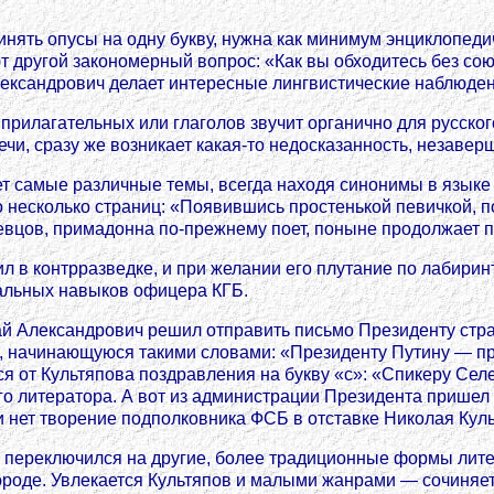
инять опусы на одну букву, нужна как минимум энциклопеди
т другой закономерный вопрос: «Как вы обходитесь без со
лександрович делает интересные лингвистические наблюден
рилагательных или глаголов звучит органично для русского
чи, сразу же возникает какая-то недосказанность, незавер
ет самые различные темы, всегда находя синонимы в языке
 несколько страниц: «Появившись простенькой певичкой, п
вцов, примадонна по-прежнему поет, поныне продолжает 
л в контрразведке, и при желании его плутание по лабирин
альных навыков офицера КГБ.
й Александрович решил отправить письмо Президенту стра
ь, начинающуюся такими словами: «Президенту Путину — п
лся от Культяпова поздравления на букву «с»: «Спикеру Сел
 литератора. А вот из администрации Президента пришел от
и нет творение подполковника ФСБ в отставке Николая Куль
 переключился на другие, более традиционные формы лите
ороде. Увлекается Культяпов и малыми жанрами — сочиняет