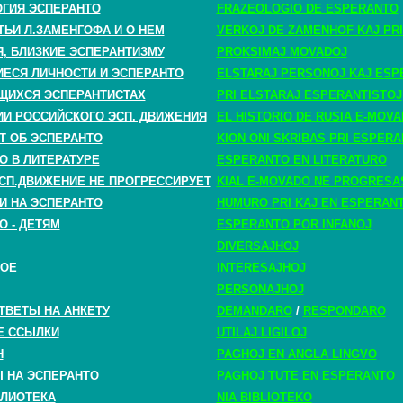
ГИЯ ЭСПЕРАНТО
FRAZEOLOGIO DE ESPERANTO
ТЬИ Л.ЗАМЕНГОФА И О НЕМ
VERKOJ DE ZAMENHOF KAJ PRI
, БЛИЗКИЕ ЭСПЕРАНТИЗМУ
PROKSIMAJ MOVADOJ
СЯ ЛИЧНОСТИ И ЭСПЕРАНТО
ELSTARAJ PERSONOJ KAJ ESP
ЩИХСЯ ЭСПЕРАНТИСТАХ
PRI ELSTARAJ ESPERANTISTOJ
ИИ РОССИЙСКОГО ЭСП. ДВИЖЕНИЯ
EL HISTORIO DE RUSIA E-MOV
Т ОБ ЭСПЕРАНТО
KION ONI SKRIBAS PRI ESPER
О В ЛИТЕРАТУРЕ
ESPERANTO EN LITERATURO
СП.ДВИЖЕНИЕ НЕ ПРОГРЕССИРУЕТ
KIAL E-MOVADO NE PROGRESA
И НА ЭСПЕРАНТО
HUMURO PRI KAJ EN ESPERAN
О - ДЕТЯМ
ESPERANTO POR INFANOJ
DIVERSAJHOJ
НОЕ
INTERESAJHOJ
PERSONAJHOJ
ТВЕТЫ НА АНКЕТУ
DEMANDARO
/
RESPONDARO
Е ССЫЛКИ
UTILAJ LIGILOJ
H
PAGHOJ EN ANGLA LINGVO
 НА ЭСПЕРАНТО
PAGHOJ TUTE EN ESPERANTO
ЛИОТЕКА
NIA BIBLIOTEKO