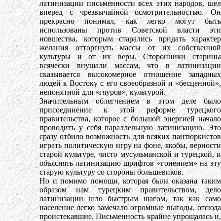
латинизации письменности всех этих народов, шел
вперед с чрезвычайной осмотрительностью. Он
прекрасно понимал, как легко могут быть
использованы против Советской власти эти
новшества, которым старались придать характер
желания отторгнуть массы от их собственной
культуры и от их веры. Сторонники старины
всячески внушали массам, что в латинизации
сказывается высокомерное отношение западных
людей к Востоку с его своеобразной и «бесценной»,
непонятной для «гяуров», культурой.
Значительным облегчением в этом деле было
присоединение к этой реформе турецкого
правительства, которое с большой энергией начало
проводить у себя параллельную латинизацию. Это
сразу отбило возможность для всяких пантюркистов
играть политическую игру на фоне, якобы, верности
старой культуре, чисто мусульманской и турецкой, и
объяснять латинизацию шрифтов «гонением» на эту
старую культуру со стороны большевиков.
Но и помимо помощи, которая была оказана таким
образом нам турецким правительством, дело
латинизации шло быстрым шагом, так как само
население легко замечало огромные выгоды, отсюда
проистекавшие. Письменность крайне упрощалась и,