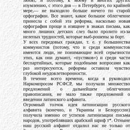
любят, и поэтому, к моему и многих других
изумлению, с этого дня — в Петербурге, по крайней
мере,— не выходило больше ничего по старой
орфографии. Все знают, какое большое облегчение
принесла с собой эта реформа, насколько новая
орфография проще и изящнее в знаках письма, как
много лишних детских слез было пролито из-за
нелепых трудностей, которые выб-рошены за борт.
У всех передовых граждан, т. е. у большинства
коммунистов (потому, что и среди коммунистов
имеются люди, не понимающие всей серьезности
этих, как они думают, «пустяков») и среди части
беспартийных, которые подобными вопросами как
раз интересуются, реформы оставила чувство
глубокой неудовлетворенности.
В течение всего времени, когда я руководил
Наркомпросом РСФСР, мы получали множество
предложений о дальнейшем облегчении
правописания, не мало также предложений о
введении латинского алфавита.
Огромный толчок идея латинизации русского
алфавита (конечно, и Украины и Белоруссии)
получила именно от успехов латинизации письма
народов, употреблявших арабский шриф т*. Отныне
наш русский алфавит отдалил нас не только от