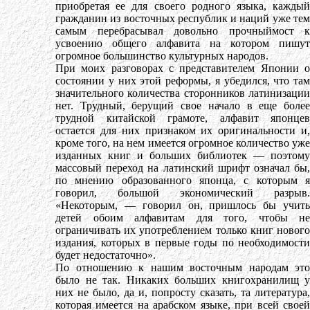
приобретая ее для своего родного языка, каждый
гражданин из восточных республик и наций уже тем
самым перебрасывал довольно прочныймост к
усвоению общего алфавита на котором пишут
огромное большинство культурных народов.
При моих разговорах с представителем Японии о
состоянии у них этой реформы, я убедился, что там
значительного количества сторонников латинизации
нет. Трудный, берущий свое начало в еще более
трудной китайской грамоте, алфавит японцев
остается для них признаком их оригинальности и,
кроме того, на нем имеется огромное количество уже
изданных книг и больших библиотек — поэтому
массовый переход на латинский шрифт означал бы,
по мнению образованного японца, с которым я
говорил, большой экономический разрыв.
«Некоторым, — говорил он, пришлось бы учить
детей обоим алфавитам для того, чтобы не
ограничивать их употреблением только книг нового
издания, которых в первые годы по необходимости
будет недостаточно».
По отношению к нашим восточным народам это
было не так. Никаких больших книгохранилищ у
них не было, да и, попросту сказать, та литература,
которая имеется на арабском языке, при всей своей