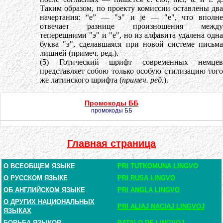
Таким образом, по проекту комиссии оставлены два
начертания: “e” — "э" и jе — "е", что вполне
отвечает разнице произношения между
теперешними "э" и "е", но из алфавита удалена одна
буква "э", сделавшаяся при новой системе письма
лишней (примеч. ред.).
(5) Готический шрифт современных немцев
представляет собою только особую стилизацию того
же латинского шрифта (
примеч. ред.
).
Промокоды ББ
промокоды ББ
Главная страница
О ВСЕОБЩЕМ ЯЗЫКЕ
PRI TUTKOMUNA LINGVO
О РУССКОМ ЯЗЫКЕ
PRI RUSA LINGVO
ОБ АНГЛИЙСКОМ ЯЗЫКЕ
PRI ANGLA LINGVO
О ДРУГИХ НАЦИОНАЛЬНЫХ
PRI ALIAJ NACIAJ LINGVOJ
ЯЗЫКАХ
БОРЬБА ЯЗЫКОВ
BATALO DE LINGVOJ