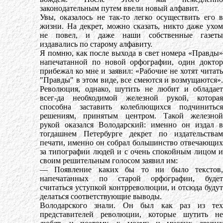
законодательным путем ввели новый алфавит.
Увы, оказалось не так-то легко осуществить его в
жизни. На декрет, можно сказать, никто даже ухом
не повел, и даже наши собственные газеты
издавались по старому алфавиту.
Я помню, как после выхода в свет номера «Правды»
напечатанной по новой орфографии, один доктор
прибежал ко мне и заявил: «Рабочие не хотят читать
"Правды" в этом виде, все смеются и возмущаются».
Революция, однако, шутить не любит и обладает
всег-да необходимой железной рукой, которая
способна заставить колеблющихся подчиниться
решениям, принятым центром. Такой железной
рукой оказался Володарский: именно он издал в
тогдашнем Петербурге декрет по издательствам
печати, именно он собрал большинство отвечающих
за типографии людей и с очень спокойным лицом и
своим решительным голосом заявил им:
— Появление каких бы то ни было текстов,
напечатанных по старой орфографии, будет
считаться уступкой контрреволюции, и отсюда будут
делаться соответствующие выводы.
Володарского знали. Он был как раз из тех
представителей революции, которые шутить не