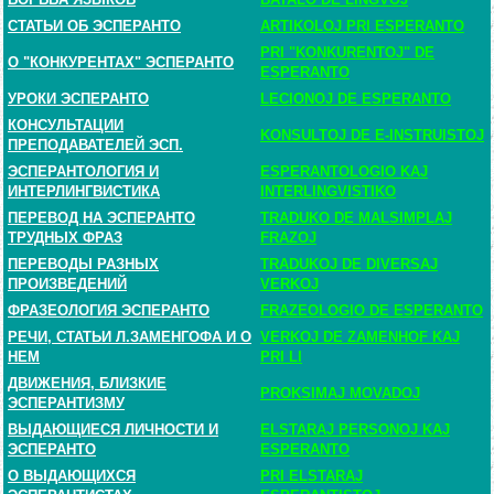
СТАТЬИ ОБ ЭСПЕРАНТО
ARTIKOLOJ PRI ESPERANTO
PRI "KONKURENTOJ" DE
О "КОНКУРЕНТАХ" ЭСПЕРАНТО
ESPERANTO
УРОКИ ЭСПЕРАНТО
LECIONOJ DE ESPERANTO
КОНСУЛЬТАЦИИ
KONSULTOJ DE E-INSTRUISTOJ
ПРЕПОДАВАТЕЛЕЙ ЭСП.
ЭСПЕРАНТОЛОГИЯ И
ESPERANTOLOGIO KAJ
ИНТЕРЛИНГВИСТИКА
INTERLINGVISTIKO
ПЕРЕВОД НА ЭСПЕРАНТО
TRADUKO DE MALSIMPLAJ
ТРУДНЫХ ФРАЗ
FRAZOJ
ПЕРЕВОДЫ РАЗНЫХ
TRADUKOJ DE DIVERSAJ
ПРОИЗВЕДЕНИЙ
VERKOJ
ФРАЗЕОЛОГИЯ ЭСПЕРАНТО
FRAZEOLOGIO DE ESPERANTO
РЕЧИ, СТАТЬИ Л.ЗАМЕНГОФА И О
VERKOJ DE ZAMENHOF KAJ
НЕМ
PRI LI
ДВИЖЕНИЯ, БЛИЗКИЕ
PROKSIMAJ MOVADOJ
ЭСПЕРАНТИЗМУ
ВЫДАЮЩИЕСЯ ЛИЧНОСТИ И
ELSTARAJ PERSONOJ KAJ
ЭСПЕРАНТО
ESPERANTO
О ВЫДАЮЩИХСЯ
PRI ELSTARAJ