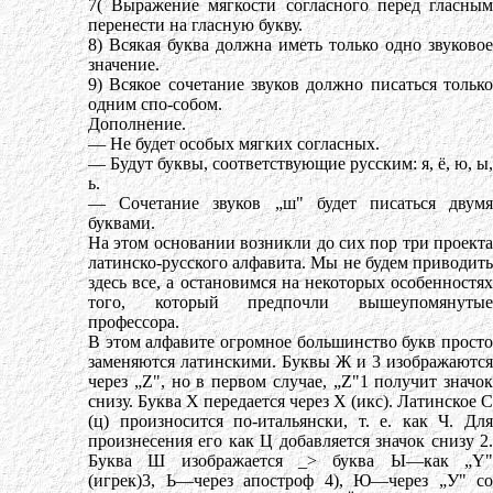
7( Выражение мягкости согласного перед гласным
перенести на гласную букву.
8) Всякая буква должна иметь только одно звуковое
значение.
9) Всякое сочетание звуков должно писаться только
одним спо-собом.
Дополнение.
— Не будет особых мягких согласных.
— Будут буквы, соответствующие русским: я, ё, ю, ы,
ь.
— Сочетание звуков „ш" будет писаться двумя
буквами.
На этом основании возникли до сих пор три проекта
латинско-русского алфавита. Мы не будем приводить
здесь все, а остановимся на некоторых особенностях
того, который предпочли вышеупомянутые
профессора.
В этом алфавите огромное большинство букв просто
заменяются латинскими. Буквы Ж и 3 изображаются
через „Z", но в первом случае, „Z"1 получит значок
снизу. Буква X передается через X (икс). Латинское С
(ц) произносится по-итальянски, т. е. как Ч. Для
произнесения его как Ц добавляется значок снизу 2.
Буква Ш изображается _> буква Ы—как „Y"
(игрек)3, Ь—через апостроф 4), Ю—через „У" со