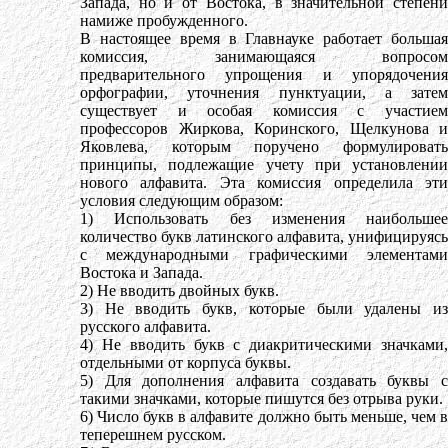
Запада, но и от Востока, в значительной степени
намиже пробужденного.
В настоящее время в Главнауке работает большая
комиссия, занимающаяся вопросом
предварительного упрощения и упорядочения
орфографии, уточнения пунктуации, а затем
существует и особая комиссия с участием
профессоров Жиркова, Коринского, Щелкунова и
Яковлева, которым поручено формулировать
принципы, подлежащие учету при установлении
нового алфавита. Эта комиссия определила эти
условия следующим образом:
1) Использовать без изменения наибольшее
количество букв латинского алфавита, унифицируясь
с международными графическими элементами
Востока и Запада.
2) Не вводить двойных букв.
3) Не вводить букв, которые были удалены из
русского алфавита.
4) Не вводить букв с диакритическими значками,
отдельными от корпуса буквы.
5) Для дополнения алфавита создавать буквы с
такими значками, которые пишутся без отрыва руки.
6) Число букв в алфавите должно быть меньше, чем в
теперешнем русском.