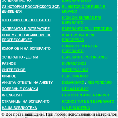
ЭСПЕРАНТИСТАХ
ESPERANTISTOJ
ИЗ ИСТОРИИ РОССИЙСКОГО ЭСП.
EL HISTORIO DE RUSIA E-
ДВИЖЕНИЯ
MOVADO
KION ONI SKRIBAS PRI
ЧТО ПИШУТ ОБ ЭСПЕРАНТО
ESPERANTO
ЭСПЕРАНТО В ЛИТЕРАТУРЕ
ESPERANTO EN LITERATURO
ПОЧЕМУ ЭСП.ДВИЖЕНИЕ НЕ
KIAL E-MOVADO NE
ПРОГРЕССИРУЕТ
PROGRESAS
HUMURO PRI KAJ EN
ЮМОР ОБ И НА ЭСПЕРАНТО
ESPERANTO
ЭСПЕРАНТО - ДЕТЯМ
ESPERANTO POR INFANOJ
РАЗНОЕ
DIVERSAJHOJ
ИНТЕРЕСНОЕ
INTERESAJHOJ
ЛИЧНОЕ
PERSONAJHOJ
АНКЕТА
/
ОТВЕТЫ НА АНКЕТУ
DEMANDARO
/
RESPONDARO
ПОЛЕЗНЫЕ ССЫЛКИ
UTILAJ LIGILOJ
IN ENGLISH
PAGHOJ EN ANGLA LINGVO
СТРАНИЦЫ НА ЭСПЕРАНТО
PAGHOJ TUTE EN ESPERANTO
НАША БИБЛИОТЕКА
NIA BIBLIOTEKO
© Все права защищены. При любом использовании материалов