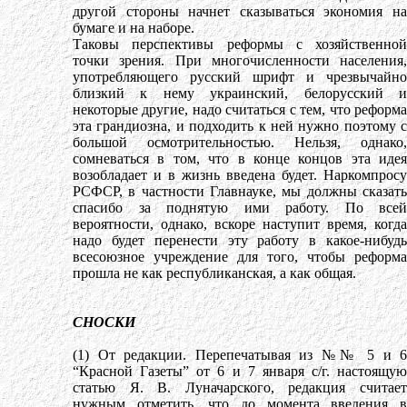
другой стороны начнет сказываться экономия на
бумаге и на наборе.
Таковы перспективы реформы с хозяйственной
точки зрения. При многочисленности населения,
употребляющего русский шрифт и чрезвычайно
близкий к нему украинский, белорусский и
некоторые другие, надо считаться с тем, что реформа
эта грандиозна, и подходить к ней нужно поэтому с
большой осмотрительностью. Нельзя, однако,
сомневаться в том, что в конце концов эта идея
возобладает и в жизнь введена будет. Наркомпросу
РСФСР, в частности Главнауке, мы должны сказать
спасибо за поднятую ими работу. По всей
вероятности, однако, вскоре наступит время, когда
надо будет перенести эту работу в какое-нибудь
всесоюзное учреждение для того, чтобы реформа
прошла не как республиканская, а как общая.
СНОСКИ
(1) От редакции. Перепечатывая из №№ 5 и 6
“Красной Газеты” от 6 и 7 января с/г. настоящую
статью Я. В. Луначарского, редакция считает
нужным отметить, что до момента введения в