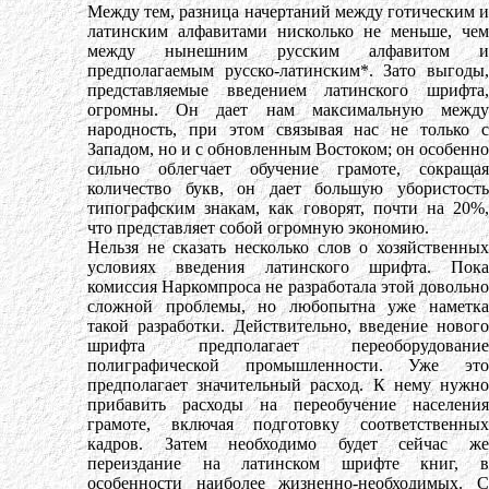
Между тем, разница начертаний между готическим и
латинским алфавитами нисколько не меньше, чем
между нынешним русским алфавитом и
предполагаемым русско-латинским*. Зато выгоды,
представляемые введением латинского шрифта,
огромны. Он дает нам максимальную между
народность, при этом связывая нас не только с
Западом, но и с обновленным Востоком; он особенно
сильно облегчает обучение грамоте, сокращая
количество букв, он дает большую убористость
типографским знакам, как говорят, почти на 20%,
что представляет собой огромную экономию.
Нельзя не сказать несколько слов о хозяйственных
условиях введения латинского шрифта. Пока
комиссия Наркомпроса не разработала этой довольно
сложной проблемы, но любопытна уже наметка
такой разработки. Действительно, введение нового
шрифта предполагает переоборудование
полиграфической промышленности. Уже это
предполагает значительный расход. К нему нужно
прибавить расходы на переобучение населения
грамоте, включая подготовку соответственных
кадров. Затем необходимо будет сейчас же
переиздание на латинском шрифте книг, в
особенности наиболее жизненно-необходимых. С