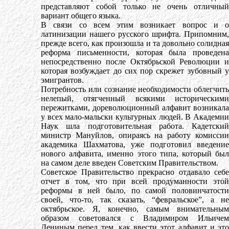
представляют собой только не очень отличный
вариант общего языка.
В связи со всем этим возникает вопрос и о
латинизации нашего русского шрифта. Припомним,
прежде всего, как произошла и та довольно солидная
реформа письменности, которая была проведена
непосредственно после Октябрьской Революции и
которая возбуждает до сих пор скрежет зубовный у
эмигрантов.
Потребность или сознание необходимости облегчить
нелепый, отягченный всякими историческими
пережитками, дореволюционный алфавит возникала
у всех мало-мальски культурных людей. В Академии
Наук шла подготовительная работа. Кадетский
министр Мануйлов, опираясь на работу комиссии
академика Шахматова, уже подготовил введение
нового алфавита, именно этого типа, который был
на самом деле введен Советским Правительством.
Советское Правительство прекрасно отдавало себе
отчет в том, что при всей продуманности этой
реформы в ней было, по самой половинчатости
своей, что-то, так сказать, “февральское”, а не
октябрьское. Я, конечно, самым внимательным
образом советовался с Владимиром Ильичем
Лениным перед тем, как ввести этот алфавит и это