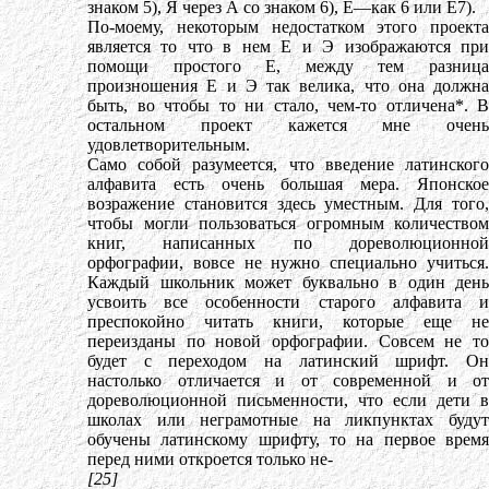
знаком 5), Я через А со знаком 6), Ё—как 6 или Е7).
По-моему, некоторым недостатком этого проекта
является то что в нем Е и Э изображаются при
помощи простого Е, между тем разница
произношения Е и Э так велика, что она должна
быть, во чтобы то ни стало, чем-то отличена*. В
остальном проект кажется мне очень
удовлетворительным.
Само собой разумеется, что введение латинского
алфавита есть очень большая мера. Японское
возражение становится здесь уместным. Для того,
чтобы могли пользоваться огромным количеством
книг, написанных по дореволюционной
орфографии, вовсе не нужно специально учиться.
Каждый школьник может буквально в один день
усвоить все особенности старого алфавита и
преспокойно читать книги, которые еще не
переизданы по новой орфографии. Совсем не то
будет с переходом на латинский шрифт. Он
настолько отличается и от современной и от
дореволюционной письменности, что если дети в
школах или неграмотные на ликпунктах будут
обучены латинскому шрифту, то на первое время
перед ними откроется только не-
[25]