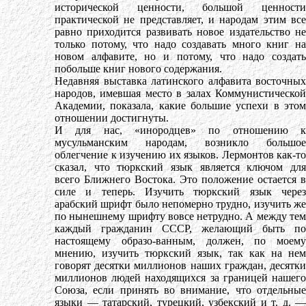
исторической ценности, большой ценности
практической не представляет, и народам этим все
равно приходится развивать новое издательство не
только потому, что надо создавать много книг на
новом алфавите, но и потому, что надо создать
побольше книг нового содержания.
Недавняя выставка латинского алфавита восточных
народов, имевшая место в залах Коммунистической
Академии, показала, какие большие успехи в этом
отношении достигнуты.
И для нас, «инородцев» по отношению к
мусульманским народам, возникло большое
облегчение к изучению их языков. Лермонтов как-то
сказал, что тюркский язык является ключом для
всего Ближнего Востока. Это положение остается в
силе и теперь. Изучить тюркский язык через
арабский шрифт было непомерно трудно, изучить же
по нынешнему шрифту вовсе нетрудно. А между тем
каждый гражданин СССР, желающий быть по
настоящему образо-ванным, должен, по моему
мнению, изучить тюркский язык, так как на нем
говорят десятки миллионов наших граждан, десятки
миллионов людей находящихся за границей нашего
Союза, если принять во внимание, что отдельные
языки — татарский, турецкий, узбекский и т. д. —