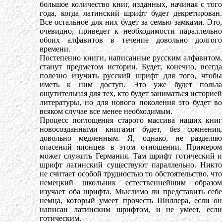
большое количество книг, изданных, начиная с того
года, когда латинский шрифт будет декретирован.
Все остальное для них будет за семью замками. Это,
очевидно, приведет к необходимости параллельно
обоих алфавитов в течение довольно долгого
времени.
Постепенно книги, написанные русским алфавитом,
станут предметом истории. Будет, конечно, всегда
полезно изучить русский шрифт для того, чтобы
иметь к ним доступ. Это уже будет польза
ощутительная для тех, кто будет заниматься историей
литературы, но для нового поколения это будет во
всяком случае все менее необходимым.
Процесс поглощения старого массива наших книг
новосозданными книгами будет, без сомнения,
довольно медленным. Я, однако, не разделяю
опасений японцев в этом отношении. Примером
может служить Германия. Там шрифт готический и
шрифт латинский существуют параллельно. Никто
не считает особой трудностью то обстоятельство, что
немецкий школьник естественнейшим образом
изучает оба шрифта. Мыслимо ли представить себе
немца, который умеет прочесть Шиллера, если он
написан латинским шрифтом, и не умеет, если
готическим.