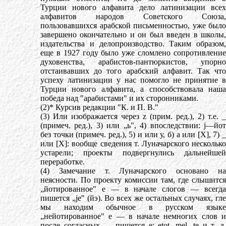
Турции нового алфавита дело латинизации всех
алфавитов народов Советского Союза,
пользовавшихся арабской письменностью, уже было
завершено окончательно и он был введен в школы,
издательства и делопроизводство. Таким образом,
еще в 1927 году было уже сломлено сопротивление
духовенства, арабистов-пантюркистов, упорно
отстаивавших до того арабский алфавит. Так что
успеху латинизации у нас помогло не принятие в
Турции нового алфавита, а способствовала наша
победа над "арабистами" и их сторонниками.
(2)* Курсив редакции "К. и П. В."
(3) Или изображается через z (прим. ред.), 2) т.е. _
(примеч. ред.), 3) или „ь", 4) впоследствии: j—йот
без точки (примеч. ред.), 5) и или у, б) а или [X], 7) _
или [X]: вообще сведения т. Луначарского несколько
устарели; проекты подвергнулись дальнейшей
переработке.
(4) Замечание т. Луначарского основано на
неясности. По проекту комиссии там, где слышится
„йотированное" е — в начале слогов — всегда
пишется „jе" (йэ). Во всех же остальных случаях, гле
мы находим обычное в русском языке
„нейотированное" е — в начале немногих слов и
после согласных — пишется е: еtоt, mеl, tе и т. д.