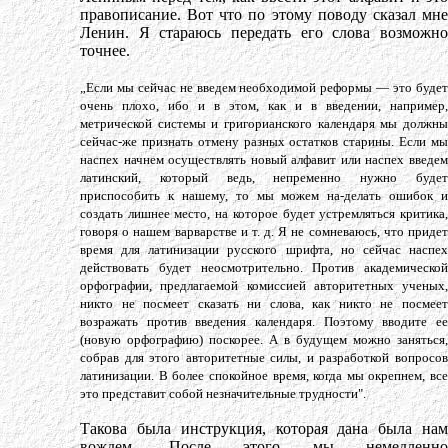
правописание. Вот что по этому поводу сказал мне
Ленин. Я стараюсь передать его слова возможно
точнее.
„Если мы сейчас не введем необходимой реформы — это будет
очень плохо, ибо и в этом, как и в введении, например,
метрической системы и григорианского календаря мы должны
сейчас-же признать отмену разных остатков старины. Если мы
наспех начнем осуществлять новый алфавит или наспех введем
латинский, который ведь, непременно нужно будет
приспособить к нашему, то мы можем на-делать ошибок и
создать лишнее место, на которое будет устремляться критика,
говоря о нашем варварстве и т. д. Я не сомневаюсь, что придет
время для латинизации русского шрифта, но сейчас наспех
действовать будет неосмотрительно. Против академической
орфографии, предлагаемой комиссией авторитетных ученых,
никто не посмеет сказать ни слова, как никто не посмеет
возражать против введения календаря. Поэтому вводите ее
(новую орфографию) поскорее. А в будущем можно заняться,
собрав для этого авторитетные силы, и разработкой вопросов
латинизации. В более спокойное время, когда мы окрепнем, все
это представит собой незначительные трудности".
Такова была инструкция, которая дана была нам
вождем. После этого мы немедленно