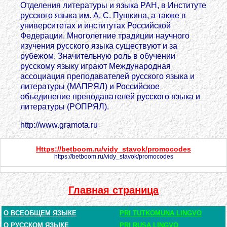
Отделения литературы и языка РАН, в Институте
русского языка им. А. С. Пушкина, а также в
университетах и институтах Российской
Федерации. Многолетние традиции научного
изучения русского языка существуют и за
рубежом. Значительную роль в обучении
русскому языку играют Международная
ассоциация преподавателей русского языка и
литературы (МАПРЯЛ) и Российское
объединение преподавателей русского языка и
литературы (РОПРЯЛ).
http://www.gramota.ru
Https://betboom.ru/vidy_stavok/promocodes
https://betboom.ru/vidy_stavok/promocodes
Главная страница
О ВСЕОБЩЕМ ЯЗЫКЕ
PRI TUTKOMUNA LINGVO
О РУССКОМ ЯЗЫКЕ
PRI RUSA LINGVO