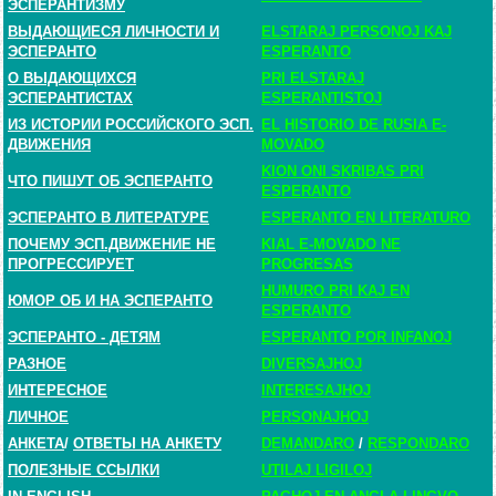
ЭСПЕРАНТИЗМУ
ВЫДАЮЩИЕСЯ ЛИЧНОСТИ И
ELSTARAJ PERSONOJ KAJ
ЭСПЕРАНТО
ESPERANTO
О ВЫДАЮЩИХСЯ
PRI ELSTARAJ
ЭСПЕРАНТИСТАХ
ESPERANTISTOJ
ИЗ ИСТОРИИ РОССИЙСКОГО ЭСП.
EL HISTORIO DE RUSIA E-
ДВИЖЕНИЯ
MOVADO
KION ONI SKRIBAS PRI
ЧТО ПИШУТ ОБ ЭСПЕРАНТО
ESPERANTO
ЭСПЕРАНТО В ЛИТЕРАТУРЕ
ESPERANTO EN LITERATURO
ПОЧЕМУ ЭСП.ДВИЖЕНИЕ НЕ
KIAL E-MOVADO NE
ПРОГРЕССИРУЕТ
PROGRESAS
HUMURO PRI KAJ EN
ЮМОР ОБ И НА ЭСПЕРАНТО
ESPERANTO
ЭСПЕРАНТО - ДЕТЯМ
ESPERANTO POR INFANOJ
РАЗНОЕ
DIVERSAJHOJ
ИНТЕРЕСНОЕ
INTERESAJHOJ
ЛИЧНОЕ
PERSONAJHOJ
АНКЕТА
/
ОТВЕТЫ НА АНКЕТУ
DEMANDARO
/
RESPONDARO
ПОЛЕЗНЫЕ ССЫЛКИ
UTILAJ LIGILOJ