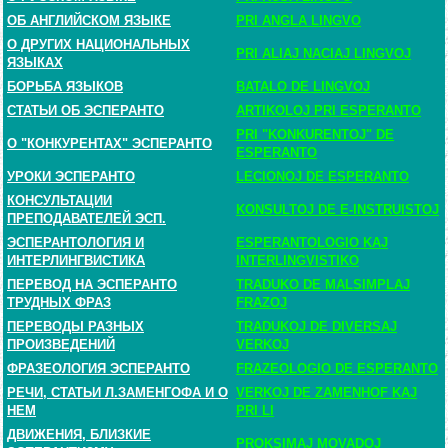
ОБ АНГЛИЙСКОМ ЯЗЫКЕ
PRI ANGLA LINGVO
О ДРУГИХ НАЦИОНАЛЬНЫХ
PRI ALIAJ NACIAJ LINGVOJ
ЯЗЫКАХ
БОРЬБА ЯЗЫКОВ
BATALO DE LINGVOJ
СТАТЬИ ОБ ЭСПЕРАНТО
ARTIKOLOJ PRI ESPERANTO
PRI "KONKURENTOJ" DE
О "КОНКУРЕНТАХ" ЭСПЕРАНТО
ESPERANTO
УРОКИ ЭСПЕРАНТО
LECIONOJ DE ESPERANTO
КОНСУЛЬТАЦИИ
KONSULTOJ DE E-INSTRUISTOJ
ПРЕПОДАВАТЕЛЕЙ ЭСП.
ЭСПЕРАНТОЛОГИЯ И
ESPERANTOLOGIO KAJ
ИНТЕРЛИНГВИСТИКА
INTERLINGVISTIKO
ПЕРЕВОД НА ЭСПЕРАНТО
TRADUKO DE MALSIMPLAJ
ТРУДНЫХ ФРАЗ
FRAZOJ
ПЕРЕВОДЫ РАЗНЫХ
TRADUKOJ DE DIVERSAJ
ПРОИЗВЕДЕНИЙ
VERKOJ
ФРАЗЕОЛОГИЯ ЭСПЕРАНТО
FRAZEOLOGIO DE ESPERANTO
РЕЧИ, СТАТЬИ Л.ЗАМЕНГОФА И О
VERKOJ DE ZAMENHOF KAJ
НЕМ
PRI LI
ДВИЖЕНИЯ, БЛИЗКИЕ
PROKSIMAJ MOVADOJ