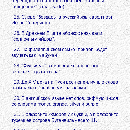
переводе с испанского означает "жареный
священник" (cura asado).
25. Слово "бездарь" в русский язык ввел поэт
Игорь Северянин.
26. В Древнем Египте абрикос называли
"солнечным яйцом".
27. На филиппинском языке "привет" будет
звучать как "мабухай".
28. "Фудзияма" в переводе с японского
означает "крутая гора".
29. До XIV века на Руси все неприличные слова
назывались "нелепыми глаголами".
30. В английском языке нет слов, рифмующихся
со словами month, orange, silver и purple.
31. В алфавите кхмеров 72 буквы, а в алфавите
туземцев острова Бугенвиль - всего 11.