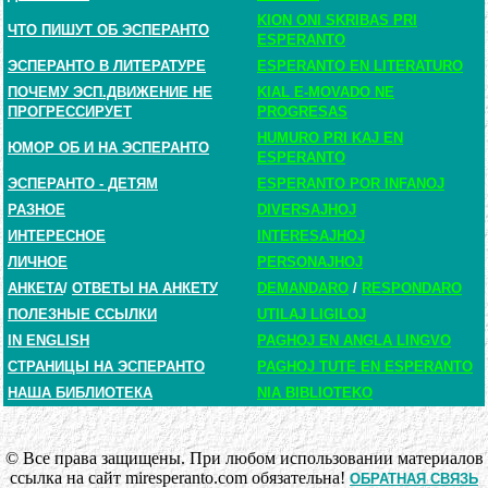
KION ONI SKRIBAS PRI
ЧТО ПИШУТ ОБ ЭСПЕРАНТО
ESPERANTO
ЭСПЕРАНТО В ЛИТЕРАТУРЕ
ESPERANTO EN LITERATURO
ПОЧЕМУ ЭСП.ДВИЖЕНИЕ НЕ
KIAL E-MOVADO NE
ПРОГРЕССИРУЕТ
PROGRESAS
HUMURO PRI KAJ EN
ЮМОР ОБ И НА ЭСПЕРАНТО
ESPERANTO
ЭСПЕРАНТО - ДЕТЯМ
ESPERANTO POR INFANOJ
РАЗНОЕ
DIVERSAJHOJ
ИНТЕРЕСНОЕ
INTERESAJHOJ
ЛИЧНОЕ
PERSONAJHOJ
АНКЕТА
/
ОТВЕТЫ НА АНКЕТУ
DEMANDARO
/
RESPONDARO
ПОЛЕЗНЫЕ ССЫЛКИ
UTILAJ LIGILOJ
IN ENGLISH
PAGHOJ EN ANGLA LINGVO
СТРАНИЦЫ НА ЭСПЕРАНТО
PAGHOJ TUTE EN ESPERANTO
НАША БИБЛИОТЕКА
NIA BIBLIOTEKO
© Все права защищены. При любом использовании материалов
ссылка на сайт miresperanto.com обязательна!
ОБРАТНАЯ СВЯЗЬ