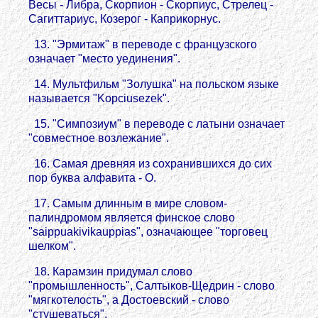
Весы - Либра, Скорпион - Скорпиус, Стрелец -
Сагиттариус, Козерог - Каприкорнус.
13. "Эрмитаж" в переводе с французского
означает "место уединения".
14. Мультфильм "Золушка" на польском языке
называется "Kopciusezek".
15. "Симпозиум" в переводе с латыни означает
"совместное возлежание".
16. Самая древняя из сохранившихся до сих
пор буква алфавита - О.
17. Самым длинным в мире словом-
палиндромом является финское слово
"saippuakivikauppias", означающее "торговец
шелком".
18. Карамзин придумал слово
"промышленность", Салтыков-Щедрин - слово
"мягкотелость", а Достоевский - слово
"стушеваться".