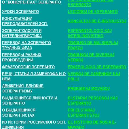
О "КОНКУРЕНТАХ" ЭСПЕРАНТО
ESPERANTO
УРОКИ ЭСПЕРАНТО
LECIONOJ DE ESPERANTO
КОНСУЛЬТАЦИИ
KONSULTOJ DE E-INSTRUISTOJ
ПРЕПОДАВАТЕЛЕЙ ЭСП.
ЭСПЕРАНТОЛОГИЯ И
ESPERANTOLOGIO KAJ
ИНТЕРЛИНГВИСТИКА
INTERLINGVISTIKO
ПЕРЕВОД НА ЭСПЕРАНТО
TRADUKO DE MALSIMPLAJ
ТРУДНЫХ ФРАЗ
FRAZOJ
ПЕРЕВОДЫ РАЗНЫХ
TRADUKOJ DE DIVERSAJ
ПРОИЗВЕДЕНИЙ
VERKOJ
ФРАЗЕОЛОГИЯ ЭСПЕРАНТО
FRAZEOLOGIO DE ESPERANTO
РЕЧИ, СТАТЬИ Л.ЗАМЕНГОФА И О
VERKOJ DE ZAMENHOF KAJ
НЕМ
PRI LI
ДВИЖЕНИЯ, БЛИЗКИЕ
PROKSIMAJ MOVADOJ
ЭСПЕРАНТИЗМУ
ВЫДАЮЩИЕСЯ ЛИЧНОСТИ И
ELSTARAJ PERSONOJ KAJ
ЭСПЕРАНТО
ESPERANTO
О ВЫДАЮЩИХСЯ
PRI ELSTARAJ
ЭСПЕРАНТИСТАХ
ESPERANTISTOJ
ИЗ ИСТОРИИ РОССИЙСКОГО ЭСП.
EL HISTORIO DE RUSIA E-
ДВИЖЕНИЯ
MOVADO