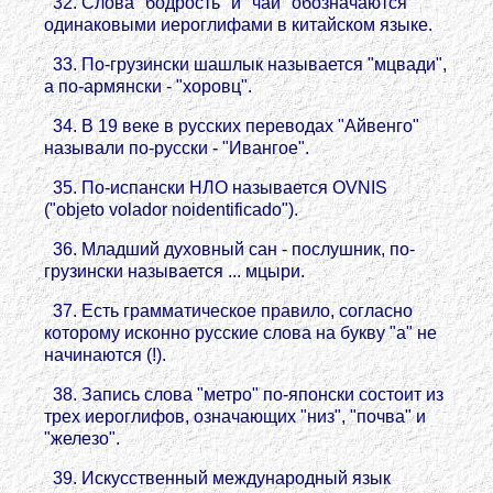
32. Слова "бодрость" и "чай" обозначаются
одинаковыми иероглифами в китайском языке.
33. По-грузински шашлык называется "мцвади",
а по-армянски - "хоровц".
34. В 19 веке в русских переводах "Айвенго"
называли по-русски - "Ивангое".
35. По-испански НЛО называется OVNIS
("objeto volador noidentificado").
36. Младший духовный сан - послушник, по-
грузински называется ... мцыри.
37. Есть грамматическое правило, согласно
которому исконно русские слова на букву "а" не
начинаются (!).
38. Запись слова "метро" по-японски состоит из
трех иероглифов, означающих "низ", "почва" и
"железо".
39. Искусственный международный язык