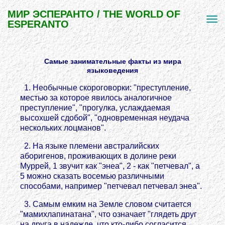
МИР ЭСПЕРАНТО / THE WORLD OF
ESPERANTO
Самые занимательные факты из мира
языковедения
1. Необычные скороговорки: "преступление,
местью за которое явилось аналогичное
преступление", "прогулка, услаждаемая
высохшей сдобой", "одновременная неудача
нескольких лоцманов".
2. На языке племени австралийских
аборигенов, проживающих в долине реки
Муррей, 1 звучит как "энеа", 2 - как "петчевал", а
5 можно сказать восемью различными
способами, например "петчевал петчевал энеа".
3. Самым емким на Земле словом считается
"мамихлапинатана", что означает "глядеть друг
на друга в надежде, что кто-либо согласится