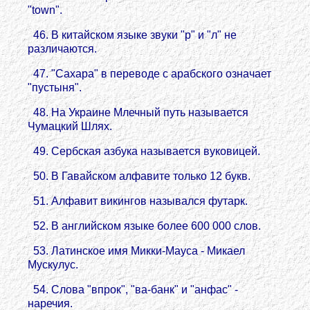
"town".
46. В китайском языке звуки "р" и "л" не
различаются.
47. "Сахара" в переводе с арабского означает
"пустыня".
48. На Украине Млечный путь называется
Чумацкий Шлях.
49. Сербская азбука называется вуковицей.
50. В Гавайском алфавите только 12 букв.
51. Алфавит викингов назывался футарк.
52. В английском языке более 600 000 слов.
53. Латинское имя Микки-Мауса - Микаел
Мускулус.
54. Слова "впрок", "ва-банк" и "анфас" -
наречия.