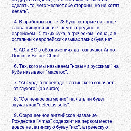
сделать то, чего желают обе стороны, но не хотят
делать".
4. В арабском языке 28 букв, которые на конце
слова пишутся иначе, чем в середине, в
еврейском - 5 таких букв, в греческом - одна, а в
остальных европейских языках таких букв нет.
5. AD и BC в обозначениях дат означают Anno
Domini и Before Christ.
6. Тех, кого мы называем "новыми русскими" на
Кубе называют "масетос".
7. "Абсурд" в переводе с латинского означает
"от глухого" (ab surdo).
8. "Солнечное затмение" на латыни будет
звучать как "defectus solis".
9. Сокращенное английское название
Рождества "Xmas" содержит на первом месте
вовсе не латинскую букву "икс", а греческую