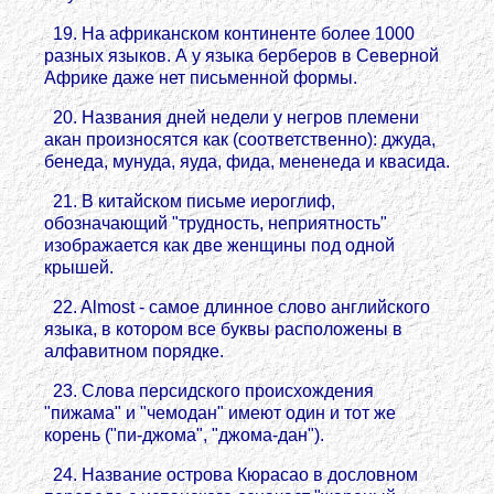
19. На африканском континенте более 1000
разных языков. А у языка берберов в Северной
Африке даже нет письменной формы.
20. Названия дней недели у негров племени
акан произносятся как (соответственно): джуда,
бенеда, мунуда, яуда, фида, мененеда и квасида.
21. В китайском письме иероглиф,
обозначающий "трудность, неприятность"
изображается как две женщины под одной
крышей.
22. Almost - самое длинное слово английского
языка, в котором все буквы расположены в
алфавитном порядке.
23. Слова персидского происхождения
"пижама" и "чемодан" имеют один и тот же
корень ("пи-джома", "джома-дан").
24. Название острова Кюрасао в дословном