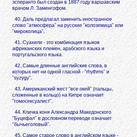
эсперанто был создан в 1887 году варшавским
врачом Л. Заменгофом.
40. Даль предлагал заменить иностранное
слово "атмосфера" на русские "колоземица" или
"мироколица".
41. Суахили - это комбинация языков
африканских племен, арабского языка и
португальского языка.
42. Самые длинные английские слова, в
которых нет ни одной гласной - "rhythms" и
"syzygy".
43. Американский жест "все окей" (пальцы,
сложенные в кольцо) на Кипре означает
"гомосексуалист".
44. Кличка коня Александра Македонского
"Буцефал" в дословном переводе означает
"бычьеголовый".
45. Самое старое слово в английском языке -