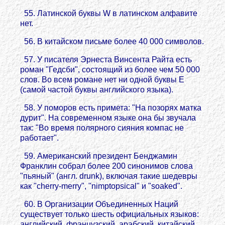
55. Латинской буквы W в латинском алфавите
нет.
56. В китайском письме более 40 000 символов.
57. У писателя Эрнеста Винсента Райта есть
роман "Гедсби", состоящий из более чем 50 000
слов. Во всем романе нет ни одной буквы E
(самой частой буквы английского языка).
58. У поморов есть примета: "На позорях матка
дурит". На современном языке она бы звучала
так: "Во время полярного сияния компас не
работает".
59. Американский президент Бенджамин
Франклин собрал более 200 синонимов слова
"пьяный" (англ. drunk), включая такие шедевры
как "cherry-merry", "nimptopsical" и "soaked".
60. В Организации Объединенных Наций
существует только шесть официальных языков:
английский, французский, арабский, китайский,