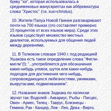
букву "хи", которая использовалась в
средневековых манускриптах как аббревиатура
слова "Христос" (т.е. xus=christus).
10. Жители Папуа Новой Гвинеи разговаривают
почти на 700 языках (это составляет примерно
15 процентов от всех языков мира). Среди этих
языков существует множество местных
диалектов, используемых для общения людей
между деревнями.
11. В Толковом словаре 1940 г. под редакцией
Ушакова есть такое определение слова "Фигли-
мигли"(!): "...употребляется для обозначения
каких-нибудь уловок, шуток или каких-нибудь
подходов для достижения чего-нибудь,
сопровождающихся любезностями, ужимками,
выкрутасами, подмигиванием".
12. Названия знаков Зодиака по латински
звучат так: Водолей - Аквариус, Рыбы - Писцес,
Овен - Ариес, Телец - Таврус, Близнецы -
Гемини, Рак - Канцер, Лев - Лео, Дева - Вирго,