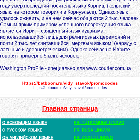
году умер последний носитель языка Корниш (кельтский
язык, на котором говорили в Корнуэльсе). Однако язык
удалось оживить, и на нем сейчас общаются 2 тыс. человек.
Самым ярким примером успешного возрождения языка
является Иврит - священный язык иудаизма,
использовавшийся лишь для религиозных церемоний и
почти 2 тыс. лет считавшийся `мертвым языком` (наряду с
латынью и древнегреческим). Однако сейчас на Иврите
говорят примерно 5 млн. человек.
Washington ProFile - специально для www.courier.com.ua
Https://betboom.ru/vidy_stavok/promocodes
https://betboom.ru/vidy_stavok/promocodes
Главная страница
О ВСЕОБЩЕМ ЯЗЫКЕ
PRI TUTKOMUNA LINGVO
О РУССКОМ ЯЗЫКЕ
PRI RUSA LINGVO
ОБ АНГЛИЙСКОМ ЯЗЫКЕ
PRI ANGLA LINGVO