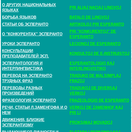
О ДРУГИХ НАЦИОНАЛЬНЫХ
PRI ALIAJ NACIAJ LINGVOJ
ЯЗЫКАХ
БОРЬБА ЯЗЫКОВ
BATALO DE LINGVOJ
СТАТЬИ ОБ ЭСПЕРАНТО
ARTIKOLOJ PRI ESPERANTO
PRI "KONKURENTOJ" DE
О "КОНКУРЕНТАХ" ЭСПЕРАНТО
ESPERANTO
УРОКИ ЭСПЕРАНТО
LECIONOJ DE ESPERANTO
КОНСУЛЬТАЦИИ
KONSULTOJ DE E-INSTRUISTOJ
ПРЕПОДАВАТЕЛЕЙ ЭСП.
ЭСПЕРАНТОЛОГИЯ И
ESPERANTOLOGIO KAJ
ИНТЕРЛИНГВИСТИКА
INTERLINGVISTIKO
ПЕРЕВОД НА ЭСПЕРАНТО
TRADUKO DE MALSIMPLAJ
ТРУДНЫХ ФРАЗ
FRAZOJ
ПЕРЕВОДЫ РАЗНЫХ
TRADUKOJ DE DIVERSAJ
ПРОИЗВЕДЕНИЙ
VERKOJ
ФРАЗЕОЛОГИЯ ЭСПЕРАНТО
FRAZEOLOGIO DE ESPERANTO
РЕЧИ, СТАТЬИ Л.ЗАМЕНГОФА И О
VERKOJ DE ZAMENHOF KAJ
НЕМ
PRI LI
ДВИЖЕНИЯ, БЛИЗКИЕ
PROKSIMAJ MOVADOJ
ЭСПЕРАНТИЗМУ