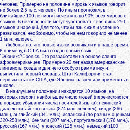
человек. Примерно на половине мировых языков говорит
не более 2.5 тыс. человек. По иным прогнозам, в
ближайшие 100 лет могут исчезнуть до 90% всех мировых
языков. В безопасности могут чувствовать себя лишь 250
языков и наречий. Для того, чтобы язык жил и успешно
развивался, необходимо, чтобы на нем говорило не менее
1 млн. человек.
Любопытно, что новые языки возникали и в наше время.
К примеру, в США был создан новый язык -
`Эбоникс`\Ebonics. Его разработали на основе сленга
афроамериканцев. Примерно 20 лет назад американские
лингвисты создали для него особую грамматику и
выпустили первый словарь. Штат Калифорния стал
первым штатом США, где Эбоникс разрешили применять в
школе.
В наилучшем положении находятся 10 языков, на
которых говорит наибольшее число людей (перечисляются
в порядке убывания числа носителей языка): пекинский
диалект китайского языка (874 млн. человек), хинди (366
млн.), английский (341 млн.), испанский (по разным оценкам
320-258 млн.), бенгали (207 млн.), португальский (176 млн.),
русский (167 млн.), японский (125 млн.), немецкий (100