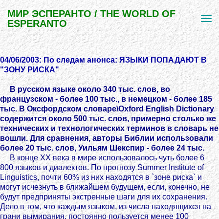
МИР ЭСПЕРАНТО / THE WORLD OF
ESPERANTO
04/06/2003: По следам анонса: ЯЗЫКИ ПОПАДАЮТ В
"ЗОНУ РИСКА"
В русском языке около 340 тыс. слов, во
французском - более 100 тыс., в немецком - более 185
тыс. В Оксфордском словаре\Oxford English Dictionary
содержится около 500 тыс. слов, примерно столько же
технических и технологических терминов в словарь не
вошли. Для сравнения, авторы Библии использовали
более 20 тыс. слов, Уильям Шекспир - более 24 тыс.
В конце ХХ века в мире использовалось чуть более 6
800 языков и диалектов. По прогнозу Summer Institute of
Linguistics, почти 60% из них находятся в `зоне риска` и
могут исчезнуть в ближайшем будущем, если, конечно, не
будут предприняты экстренные шаги для их сохранения.
Дело в том, что каждым языком, из числа находящихся на
грани вымирания, постоянно пользуется менее 100