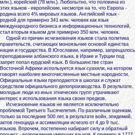
млн.), корейский (78 млн.). Любопытно, что половина из
этих языков - европейские, несмотря на то, что Европа -
родина всего 4% мировых языков. Английский язык -
родной для примерно 341 млн. человек как язык
международного бизнеса и информационных технологий,
стал вторым языком для примерно 350 млн. человек.
Одной из причин исчезновения языков стала политика
правительств, считающих моноязычие основой единства
нации и государства. В Югославии, например, запрещалось
преподавании албанского языка, в Ираке и Турции под
запрет попал курдский язык. В большинстве стран
Восточной Африки используется язык суахили, на котором
говорят наиболее многочисленные местные народности.
Официальные языки преподаются в школах и служат
средством официального делопроизводства. В результате,
молодые люди из иных этнических групп утрачивают
интерес к использования языка своих предков.
Исчезновение языков не является исключительно
проблемой Третьего Тысячелетия. По различным оценкам,
только за последние 500 лет, в результате войн, эпидемий,
актов геноцида и ассимиляции исчезло от 4 до 9 тыс.
языков. Впрочем, постепенно набирает силу и обратный
процесс - возрождение умерших языков. К примеру, в 1777