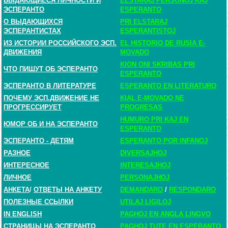
ВЫДАЮЩИЕСЯ ЛИЧНОСТИ И
ELSTARAJ PERSONOJ KAJ
ЭСПЕРАНТО
ESPERANTO
О ВЫДАЮЩИХСЯ
PRI ELSTARAJ
ЭСПЕРАНТИСТАХ
ESPERANTISTOJ
ИЗ ИСТОРИИ РОССИЙСКОГО ЭСП.
EL HISTORIO DE RUSIA E-
ДВИЖЕНИЯ
MOVADO
KION ONI SKRIBAS PRI
ЧТО ПИШУТ ОБ ЭСПЕРАНТО
ESPERANTO
ЭСПЕРАНТО В ЛИТЕРАТУРЕ
ESPERANTO EN LITERATURO
ПОЧЕМУ ЭСП.ДВИЖЕНИЕ НЕ
KIAL E-MOVADO NE
ПРОГРЕССИРУЕТ
PROGRESAS
HUMURO PRI KAJ EN
ЮМОР ОБ И НА ЭСПЕРАНТО
ESPERANTO
ЭСПЕРАНТО - ДЕТЯМ
ESPERANTO POR INFANOJ
РАЗНОЕ
DIVERSAJHOJ
ИНТЕРЕСНОЕ
INTERESAJHOJ
ЛИЧНОЕ
PERSONAJHOJ
АНКЕТА
/
ОТВЕТЫ НА АНКЕТУ
DEMANDARO
/
RESPONDARO
ПОЛЕЗНЫЕ ССЫЛКИ
UTILAJ LIGILOJ
IN ENGLISH
PAGHOJ EN ANGLA LINGVO
СТРАНИЦЫ НА ЭСПЕРАНТО
PAGHOJ TUTE EN ESPERANTO