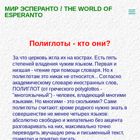
МИР ЭСПЕРАНТО / THE WORLD OF
ESPERANTO
Полиглоты - кто они?
За что церковь жгла их на кострах. Есть пять
степеней владения чужим языком. Первая и
низшая - чтение при помощи словаря. Но к
полиглотам это никак не относится... Согласно
академическому словарю иностранных слов,
ПОЛИГЛОТ (от греческого polyglottos -
"многоязычный") - человек, владеющий многими
языками. Но многими - это сколькими? Сами
полиглоты считают: кроме родного нужно знать в
совершенстве не менее четырех языков:
абсолютно свободно и желательно без акцента
разговаривать на них, максимально точно
переводить звучащую речь и письменный текст,
грамотно и понятно писать.