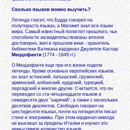
Сколько языков можно выучить?
Легенда гласит, что Будда говорил на
полутораста языках, а Магомет знал все языки
мира. Самый известный полиглот прошлого, чьи
способности засвидетельствованы вполне
достоверно, жил в прошлом веке - хранитель
библиотеки Ватикана кардинал Джузеппе Каспар
Меццофанти
(1774 - 1849 гг.)
О Меццофанти еще при его жизни ходили
легенды. Кроме основных европейских языков,
он знал эстонский, латышский, грузинский,
армянский, албанский, курдский, турецкий,
персидский и многие другие. Считается, что он
переводил со ста четырнадцати языков и
семидесяти двух "наречий", а также с нескольких
десятков диалектов. Свободно говорил на
шестидесяти языках, почти на пятидесяти писал
стихи и эпиграммы. При этом кардинал никогда
не выезжал за пределы Италии и изучил это
немыслимое количество языков