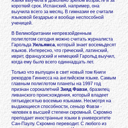
языки выучила в довольно зрелом возрасте и за
короткий срок. Испанский, например, она
выучила всего за месяц. В гимназии ее считали
языковой бездарью и вообще неспособной
ученицей.
В Великобритании непревзойденным
полиглотом сегодня можно считать журналиста
Гарольда
Уильямса
, который знает восемьдесят
языков. Интересно, что греческий, латинский,
иврит, французский и немецкий Гарольд выучил,
когда ему было всего одиннадцать лет.
Только что выпущен в свет новый том Книги
рекордов Гиннесса на английском языке. Самым
главным полиглотом планеты на 1997 год
признан сорокалетний
Зияд Фавзи
, бразилец
ливанского происхождения, который владеет
пятьюдесятью восемью языками. Несмотря на
выдающиеся способности, сеньор Фавзи -
человек в высшей степени скромный. Скромно
преподает иностранные языки в университете
Сан-Паулу. Скромно переводит. С любого из