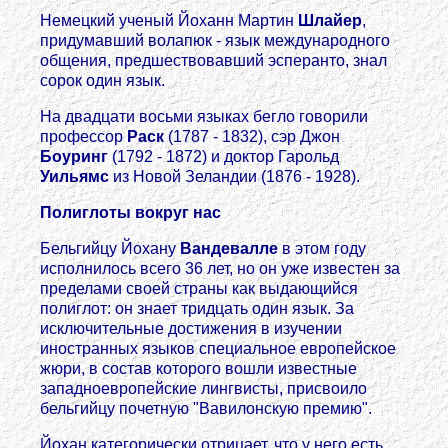
Немецкий ученый Йоханн Мартин
Шлайер
,
придумавший волапюк - язык международного
общения, предшествовавший эсперанто, знал
сорок один язык.
На двадцати восьми языках бегло говорили
профессор
Раск
(1787 - 1832), сэр Джон
Боуринг
(1792 - 1872) и доктор Гарольд
Уильямс
из Новой Зеландии (1876 - 1928).
Полиглоты вокруг нас
Бельгийцу Йохану
Вандевалле
в этом году
исполнилось всего 36 лет, но он уже известен за
пределами своей страны как выдающийся
полиглот: он знает тридцать один язык. За
исключительные достижения в изучении
иностранных языков специальное европейское
жюри, в состав которого вошли известные
западноевропейские лингвисты, присвоило
бельгийцу почетную "Вавилонскую премию".
Йохан категорически отрицает, что у него есть