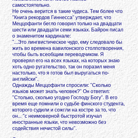
самостоятельно.
Не очень верится в такие чудеса. Тем более что
"Книга рекордов Гиннесса" утверждает, что
Меццофанти бегло говорил только на двадцати
шести или двадцати семи языках. Байрон писал
о знаменитом кардинале:
"...Это лингвистическое чудо, ему следовало бы
жить во времена вавилонского столпотворения,
чтобы быть всеобщим переводчиком. Я
проверял его на всех языках, на которых знаю
хоть одно ругательство, так он поразил меня
настолько, что я готов был выругаться по-
английски".
Однажды Меццофанти спросили: "Сколько
языков может знать человек?" Он ответил:
"Столько, сколько угодно Господу Богу". В его
время еще помнили о судьбе финского студента,
которого судили и сожгли на костре за то, что
он... "с неимоверной быстротой изучал
иностранные языки, что невозможно без
содействия нечистой силы".