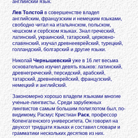
английский язык.
Лев Толстой
в совершенстве владел
английским, французским и немецким языками,
свободно читал на итальянском, польском,
чешском и сербском языках. Знал греческий,
латинский, украинский, татарский, церковно-
славянский, изучал древнееврейский, турецкий,
голландский, болгарский и другие языки.
Николай
Чернышевский
уже в 16 лет весьма
основательно изучил девять языков: латинский,
древнегреческий, персидский, арабский,
татарский, древнееврейский, французский,
немецкий и английский.
Закономерно хорошо владели языками многие
ученые-лингвисты. Среди зарубежных
лингвистов самым большим полиглотом был, по-
видимому, Расмус Кристиан
Раск
, профессор
Копенгагенского университета. Он говорил на
двухсот тридцати языках и составил словари и
грамматики нескольких десятков из них.