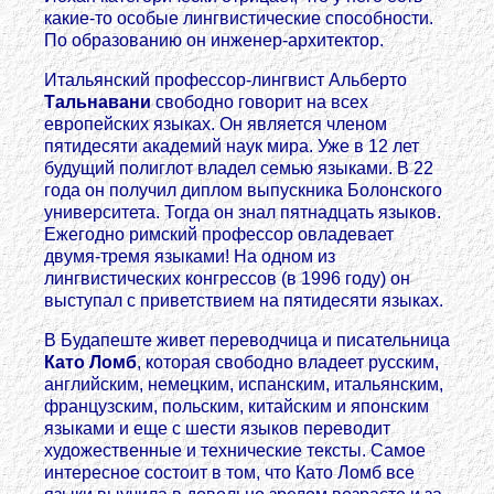
какие-то особые лингвистические способности.
По образованию он инженер-архитектор.
Итальянский профессор-лингвист Альберто
Тальнавани
свободно говорит на всех
европейских языках. Он является членом
пятидесяти академий наук мира. Уже в 12 лет
будущий полиглот владел семью языками. В 22
года он получил диплом выпускника Болонского
университета. Тогда он знал пятнадцать языков.
Ежегодно римский профессор овладевает
двумя-тремя языками! На одном из
лингвистических конгрессов (в 1996 году) он
выступал с приветствием на пятидесяти языках.
В Будапеште живет переводчица и писательница
Като Ломб
, которая свободно владеет русским,
английским, немецким, испанским, итальянским,
французским, польским, китайским и японским
языками и еще с шести языков переводит
художественные и технические тексты. Самое
интересное состоит в том, что Като Ломб все