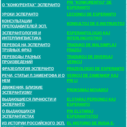
PRI "KONKURENTOJ" DE
О "КОНКУРЕНТАХ" ЭСПЕРАНТО
ESPERANTO
УРОКИ ЭСПЕРАНТО
LECIONOJ DE ESPERANTO
КОНСУЛЬТАЦИИ
KONSULTOJ DE E-INSTRUISTOJ
ПРЕПОДАВАТЕЛЕЙ ЭСП.
ЭСПЕРАНТОЛОГИЯ И
ESPERANTOLOGIO KAJ
ИНТЕРЛИНГВИСТИКА
INTERLINGVISTIKO
ПЕРЕВОД НА ЭСПЕРАНТО
TRADUKO DE MALSIMPLAJ
ТРУДНЫХ ФРАЗ
FRAZOJ
ПЕРЕВОДЫ РАЗНЫХ
TRADUKOJ DE DIVERSAJ
ПРОИЗВЕДЕНИЙ
VERKOJ
ФРАЗЕОЛОГИЯ ЭСПЕРАНТО
FRAZEOLOGIO DE ESPERANTO
РЕЧИ, СТАТЬИ Л.ЗАМЕНГОФА И О
VERKOJ DE ZAMENHOF KAJ
НЕМ
PRI LI
ДВИЖЕНИЯ, БЛИЗКИЕ
PROKSIMAJ MOVADOJ
ЭСПЕРАНТИЗМУ
ВЫДАЮЩИЕСЯ ЛИЧНОСТИ И
ELSTARAJ PERSONOJ KAJ
ЭСПЕРАНТО
ESPERANTO
О ВЫДАЮЩИХСЯ
PRI ELSTARAJ
ЭСПЕРАНТИСТАХ
ESPERANTISTOJ
ИЗ ИСТОРИИ РОССИЙСКОГО ЭСП.
EL HISTORIO DE RUSIA E-