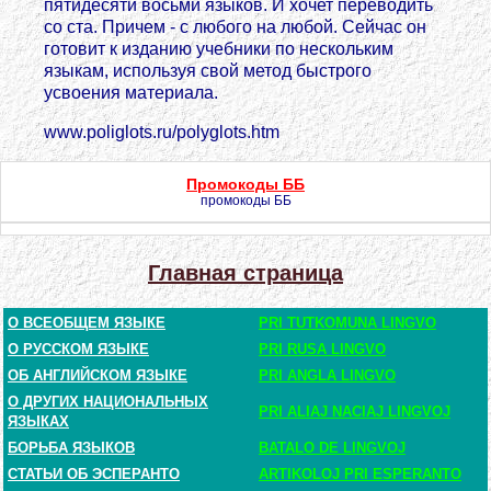
пятидесяти восьми языков. И хочет переводить
со ста. Причем - с любого на любой. Сейчас он
готовит к изданию учебники по нескольким
языкам, используя свой метод быстрого
усвоения материала.
www.poliglots.ru/polyglots.htm
Промокоды ББ
промокоды ББ
Главная страница
О ВСЕОБЩЕМ ЯЗЫКЕ
PRI TUTKOMUNA LINGVO
О РУССКОМ ЯЗЫКЕ
PRI RUSA LINGVO
ОБ АНГЛИЙСКОМ ЯЗЫКЕ
PRI ANGLA LINGVO
О ДРУГИХ НАЦИОНАЛЬНЫХ
PRI ALIAJ NACIAJ LINGVOJ
ЯЗЫКАХ
БОРЬБА ЯЗЫКОВ
BATALO DE LINGVOJ
СТАТЬИ ОБ ЭСПЕРАНТО
ARTIKOLOJ PRI ESPERANTO