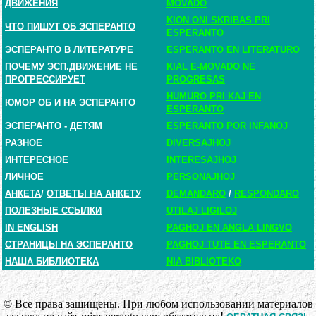
ДВИЖЕНИЯ
MOVADO
KION ONI SKRIBAS PRI
ЧТО ПИШУТ ОБ ЭСПЕРАНТО
ESPERANTO
ЭСПЕРАНТО В ЛИТЕРАТУРЕ
ESPERANTO EN LITERATURO
ПОЧЕМУ ЭСП.ДВИЖЕНИЕ НЕ
KIAL E-MOVADO NE
ПРОГРЕССИРУЕТ
PROGRESAS
HUMURO PRI KAJ EN
ЮМОР ОБ И НА ЭСПЕРАНТО
ESPERANTO
ЭСПЕРАНТО - ДЕТЯМ
ESPERANTO POR INFANOJ
РАЗНОЕ
DIVERSAJHOJ
ИНТЕРЕСНОЕ
INTERESAJHOJ
ЛИЧНОЕ
PERSONAJHOJ
АНКЕТА
/
ОТВЕТЫ НА АНКЕТУ
DEMANDARO
/
RESPONDARO
ПОЛЕЗНЫЕ ССЫЛКИ
UTILAJ LIGILOJ
IN ENGLISH
PAGHOJ EN ANGLA LINGVO
СТРАНИЦЫ НА ЭСПЕРАНТО
PAGHOJ TUTE EN ESPERANTO
НАША БИБЛИОТЕКА
NIA BIBLIOTEKO
© Все права защищены. При любом использовании материалов