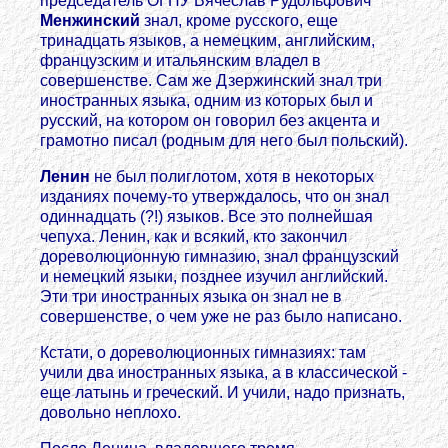
председатель ОГПУ Вячеслав Рудольфович
Менжинский
знал, кроме русского, еще
тринадцать языков, а немецким, английским,
французским и итальянским владел в
совершенстве. Сам же Дзержинский знал три
иностранных языка, одним из которых был и
русский, на котором он говорил без акцента и
грамотно писал (родным для него был польский).
Ленин
не был полиглотом, хотя в некоторых
изданиях почему-то утверждалось, что он знал
одиннадцать (?!) языков. Все это полнейшая
чепуха. Ленин, как и всякий, кто закончил
дореволюционную гимназию, знал французский
и немецкий языки, позднее изучил английский.
Эти три иностранных языка он знал не в
совершенстве, о чем уже не раз было написано.
Кстати, о дореволюционных гимназиях: там
учили два иностранных языка, а в классической -
еще латынь и греческий. И учили, надо признать,
довольно неплохо.