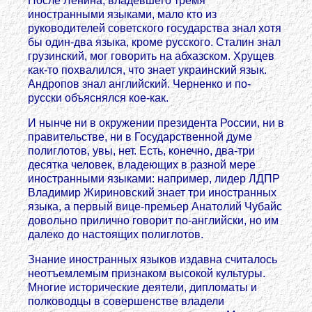
После Ленина, владевшего тремя
иностранными языками, мало кто из
руководителей советского государства знал хотя
бы один-два языка, кроме русского. Сталин знал
грузинский, мог говорить на абхазском. Хрущев
как-то похвалился, что знает украинский язык.
Андропов знал английский. Черненко и по-
русски объяснялся кое-как.
И нынче ни в окружении президента России, ни в
правительстве, ни в Государственной думе
полиглотов, увы, нет. Есть, конечно, два-три
десятка человек, владеющих в разной мере
иностранными языками: например, лидер ЛДПР
Владимир Жириновский знает три иностранных
языка, а первый вице-премьер Анатолий Чубайс
довольно прилично говорит по-английски, но им
далеко до настоящих полиглотов.
Знание иностранных языков издавна считалось
неотъемлемым признаком высокой культуры.
Многие исторические деятели, дипломаты и
полководцы в совершенстве владели