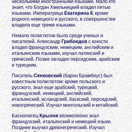
несколькими иностранными языками. Мало кто
знает, что Богдан Хмельницкий владел пятью
языками. Императрица
Екатерина II
, кроме
родного немецкого и русского, в совершенстве
владела еще тремя языками.
Немало полиглотов было среди ученых и
писателей. Александр
Грибоедов
с юности
владел французским, немецким, английским и
итальянским языками, изучал латинский и
греческий. Позже овладел персидским, арабским
и турецким.
Писатель
Сенковский
(барон Брамбеус) был
известным полиглотом: кроме польского и
русского, знал еще арабский, турецкий,
французский, немецкий, английский,
итальянский, исландский, баскский, персидский,
новогреческий. Изучал монгольский и китайский.
Баснописец
Крылов
великолепно знал
французский, итальянский и немецкий языки.
Позднее выучил древнегреческий. Изучал