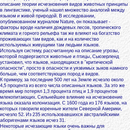
описание теории исчезновения видов животных принципы
в лингвистике, ученый нашел множество аналогий между
языком и живой природой. В исследовании,
опубликованном журналом Nature, он показывает -
факторы вроде наличия дождевых лесов, тропического
климата и горного рельефа так же влияют на богатство
проживающих там видов, как и на количество
используемых живущими там людьми языков.
Используя систему, рассчитанную на описание угрозы,
которой подвергаются животные и птицы, Сьюзерленд
установил, что языков, находящихся в "критической
опасности", просто в опасности и уязвимых зыков намного
больше, чем соответствующих пород и видов.
К примеру, за последние 500 лет на Земле исчезло около
4,5 процента из всего числа описанных языков. За это же
время мир потерял 1,3 процента птиц и 1,9 процентов
млекопитающих. Сильнейшее влияние на исчезновение
языка оказала колонизация. С 1600 года из 176 языков, на
которых говорили коренные жители Северной Америки,
исчезло 52. Из 235 использовавшихся австралийскими
аборигенами языков исчез 31.
Некоторые исчезающие языки очень важны для