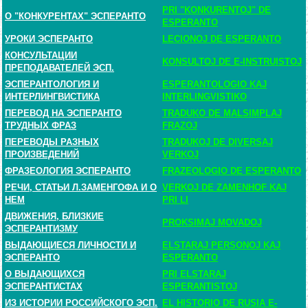
PRI "KONKURENTOJ" DE
О "КОНКУРЕНТАХ" ЭСПЕРАНТО
ESPERANTO
УРОКИ ЭСПЕРАНТО
LECIONOJ DE ESPERANTO
КОНСУЛЬТАЦИИ
KONSULTOJ DE E-INSTRUISTOJ
ПРЕПОДАВАТЕЛЕЙ ЭСП.
ЭСПЕРАНТОЛОГИЯ И
ESPERANTOLOGIO KAJ
ИНТЕРЛИНГВИСТИКА
INTERLINGVISTIKO
ПЕРЕВОД НА ЭСПЕРАНТО
TRADUKO DE MALSIMPLAJ
ТРУДНЫХ ФРАЗ
FRAZOJ
ПЕРЕВОДЫ РАЗНЫХ
TRADUKOJ DE DIVERSAJ
ПРОИЗВЕДЕНИЙ
VERKOJ
ФРАЗЕОЛОГИЯ ЭСПЕРАНТО
FRAZEOLOGIO DE ESPERANTO
РЕЧИ, СТАТЬИ Л.ЗАМЕНГОФА И О
VERKOJ DE ZAMENHOF KAJ
НЕМ
PRI LI
ДВИЖЕНИЯ, БЛИЗКИЕ
PROKSIMAJ MOVADOJ
ЭСПЕРАНТИЗМУ
ВЫДАЮЩИЕСЯ ЛИЧНОСТИ И
ELSTARAJ PERSONOJ KAJ
ЭСПЕРАНТО
ESPERANTO
О ВЫДАЮЩИХСЯ
PRI ELSTARAJ
ЭСПЕРАНТИСТАХ
ESPERANTISTOJ
ИЗ ИСТОРИИ РОССИЙСКОГО ЭСП.
EL HISTORIO DE RUSIA E-