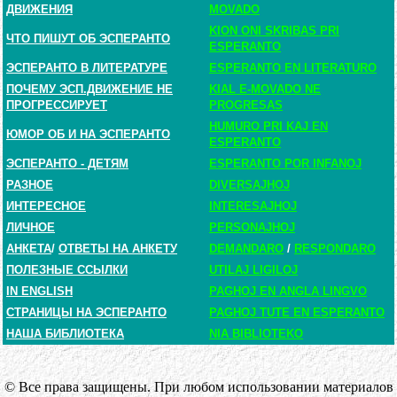
ДВИЖЕНИЯ
MOVADO
KION ONI SKRIBAS PRI
ЧТО ПИШУТ ОБ ЭСПЕРАНТО
ESPERANTO
ЭСПЕРАНТО В ЛИТЕРАТУРЕ
ESPERANTO EN LITERATURO
ПОЧЕМУ ЭСП.ДВИЖЕНИЕ НЕ
KIAL E-MOVADO NE
ПРОГРЕССИРУЕТ
PROGRESAS
HUMURO PRI KAJ EN
ЮМОР ОБ И НА ЭСПЕРАНТО
ESPERANTO
ЭСПЕРАНТО - ДЕТЯМ
ESPERANTO POR INFANOJ
РАЗНОЕ
DIVERSAJHOJ
ИНТЕРЕСНОЕ
INTERESAJHOJ
ЛИЧНОЕ
PERSONAJHOJ
АНКЕТА
/
ОТВЕТЫ НА АНКЕТУ
DEMANDARO
/
RESPONDARO
ПОЛЕЗНЫЕ ССЫЛКИ
UTILAJ LIGILOJ
IN ENGLISH
PAGHOJ EN ANGLA LINGVO
СТРАНИЦЫ НА ЭСПЕРАНТО
PAGHOJ TUTE EN ESPERANTO
НАША БИБЛИОТЕКА
NIA BIBLIOTEKO
© Все права защищены. При любом использовании материалов