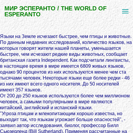
МИР ЭСПЕРАНТО / THE WORLD OF
ESPERANTO
Языки на Земле исчезают быстрее, чем птицы и животные.
По данным недавних исследований, количество языков, на
которых говорят жители нашей планеты, уменьшается
быстрее, чем исчезают редкие виды животных, сообщает
британская газета Independent. Как подсчитали лингвисты,
в настоящее время в мире имеется 6809 живых языков,
однако 90 процентов из них используются менее чем ста
тысячами человек. Некоторые языки еще более редки - 46
из них имеют всего одного носителя. До 50 носителей
имеют 357 языков.
От 200 до 250 языков используются более чем миллионом
человек, а самыми популярными в мире являются
китайский, английский и испанский языки.
"Угроза птицам и млекопитающим хорошо известна, но
выходит так, что языкам угрожает больше опасностей", -
заявил автор исследования, биолог, профессор Билл
Сьюзерленд (Bill Sutherland). Применяя рассчитанные на