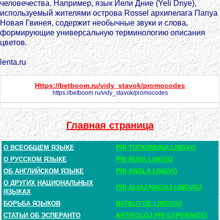
человечества. Например, язык Йели Дние (Yeli Dnye),
используемый жителями острова Rossel архипелага Папуа
Новая Гвинея, содержит необычные звуки и слова,
формирующие универсальную терминологию описания
цветов.
lenta.ru
Https://betboom.ru/vidy_stavok/promocodes
https://betboom.ru/vidy_stavok/promocodes
Главная страница
О ВСЕОБЩЕМ ЯЗЫКЕ
PRI TUTKOMUNA LINGVO
О РУССКОМ ЯЗЫКЕ
PRI RUSA LINGVO
ОБ АНГЛИЙСКОМ ЯЗЫКЕ
PRI ANGLA LINGVO
О ДРУГИХ НАЦИОНАЛЬНЫХ
PRI ALIAJ NACIAJ LINGVOJ
ЯЗЫКАХ
БОРЬБА ЯЗЫКОВ
BATALO DE LINGVOJ
СТАТЬИ ОБ ЭСПЕРАНТО
ARTIKOLOJ PRI ESPERANTO