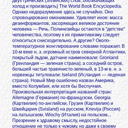
двух греческих (эллинских) слов, обозначающих
холод и производить} The World Book Encyclopedia.
Однако недоразумение здесь не случайно. Оно
спровоцировано омонимами. Удивляет иное: масса
дезинформантов, засоряющих великое достояние
человека — Речь. Полинезийцы остаются в “детстве”
человечества, поэтому к их примитивизму следует
относиться снисходительно. А другие? Около-
температурное жонглирование словами поражает. В
10-м веке н. э. огромный остров северной Атлантики,
покрытый льдом, датчане наименовали: Gronland
(Гренландия — зеленая страна); а соседний остров,
большей частью травянисто-зеленый, в 13-м в. н. э.
норвежцы титуловали: Iseland (Исландия — ледяная
страна). Новый Мир ошибочно назван Америка,
вместо Колумбия, или хотя бы Веспуччия.
Произвольная интерпретация названий стран:
Allemagne (Германия) по-французски, Georgia
(Картвелия) по-английски, Грузия (Картвелия) и
Швейцария (Svisland) на русском, Krievija (Россия)
на латышском, Wlochy (Италия) на польском...
Презрение к здравому смыслу, недостойное
отношение не только к чужому, но даже к своему