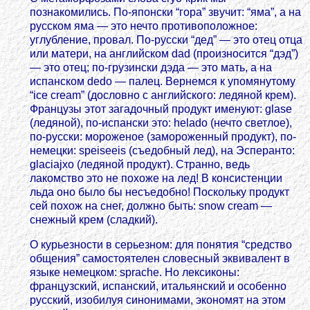
познакомились. По-японски “гора” звучит: “яма”, а на
русском ямa — это нечто противоположное:
углубление, провал. По-русски “дед” — это отец отца
или матери, на английском dad (произносится “дэд”)
— это отец; по-грузински дэда — это мать, а на
испанском dedo — палец. Вернемся к упомянутому
“ice cream” (дословно с английского: ледяной крем).
Французы этот загадочный продукт именуют: glase
(ледяной), по-испански это: helado (нечто светлое),
по-русски: мороженое (замороженный продукт), по-
немецки: speiseeis (съедобный лед), на Эсперанто:
glaciajxo (ледяной продукт). Странно, ведь
лакомство это не похоже на лед! В консистенции
льда оно было бы несъедобно! Поскольку продукт
сей похож на снег, должно быть: snow cream —
снежный крем (сладкий).
О курьезности в серьезном: для понятия “средство
общения” самостоятелен словесный эквивалент в
языке немецком: sprache. Но лексиконы:
французский, испанский, итальянский и особенно
русский, изобилуя синонимами, экономят на этом