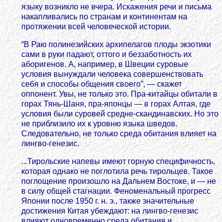
языку возникло не вчера. Искажения речи и письма
накапливались по странам и континентам на
протяжении всей человеческой истории.
“В Раю полинезийских архипелагов плоды экзотики
сами в руки падают, оттого и беззаботность их
аборигенов. А, например, в Швеции суровые
условия вынуждали человека совершенствовать
себя и способы общения своего”, — скажет
оппонент. Увы, не только это. Пра-китайцы обитали в
горах Тянь-Шаня, пра-японцы — в горах Алтая, где
условия были суровей средне-скандинавских. Но это
не приблизило их к уровню языка шведов.
Следовательно, не только среда обитания влияет на
лингво-генезис.
...Тирольские напевы имеют горную специфичность,
которая однако не поглотила речь тирольцев. Такое
поглощение произошло на Дальнем Востоке, и — не
в силу общей стагнации. Феноменальный прогресс
Японии после 1950 г. н. э., также значительные
достижения Китая убеждают: на лингво-генезис
влияют одновременно среда обитания и