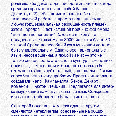
религию, ибо даже тогдашние дети знали, что каждая
средняя гора много выше любой башни.
Достигнуть(?) небес возможно вовсе без
титанической работы, а просто поднявшись на
любую гору. Изначальная разобщенность племен,
затем народов — вот истинная причина феномена
“моя твоя не понимай”. Каков же выход? Не
овладевать же каждому по 3000, или хотя бы по 30
языков! Средство всеобщей коммуникации должно
быть универсальным. Однако все национальные
языки несовершенны, а любой из них — это не
только словесность, это основа культуры, экономики,
политики, — что в роли избранного означало бы
гегемонию. Лишь нейтральный, рациональный язык
способен решить эту проблему. Проекты интерлингв
создавали напр.: Кампанелла, Бекон, Декарт,
Коменски, Ньютон, Лейбниц. Предлагался для интер-
коммуникации даже музыкальный язык Сольресоль
и язык-свист аборигенов Канарских островов.
Со второй половины ХIХ века один за другим
сменяются интерлингвы, основанные на общих