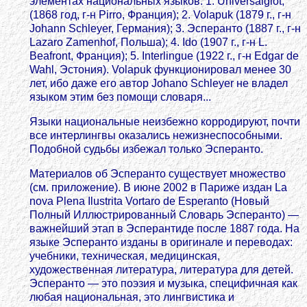
элементах национальных языков: 1. Universalglot,
(1868 год, г-н Pirro, Франция); 2. Volapuk (1879 г., г-н
Johann Schleyer, Германия); 3. Эсперанто (1887 г., г-н
Lazaro Zamenhof, Польша); 4. Ido (1907 г., г-н L.
Beafront, Франция); 5. Interlingue (1922 г., г-н Edgar de
Wahl, Эстония). Volapuk функционировал менее 30
лет, ибо даже его автор Johano Schleyer не владел
языком этим без помощи словаря...
Языки национальные неизбежно корродируют, почти
все интерлингвы оказались нежизнеспособными.
Подобной судьбы избежал только Эсперанто.
Материалов об Эсперанто существует множество
(см. приложение). В июне 2002 в Париже издан La
nova Plena Ilustrita Vortaro de Esperanto (Новый
Полный Иллюстрированный Словарь Эсперанто) —
важнейший этап в Эсперантиде после 1887 года. На
языке Эсперанто изданы в оригинале и переводах:
учебники, техническая, медицинская,
художественная литература, литература для детей.
Эсперанто — это поэзия и музыка, специфичная как
любая национальная, это лингвистика и