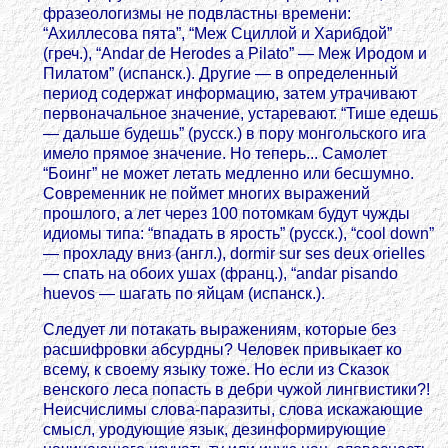
фразеологизмы не подвластны времени:
“Ахиллесова пята”, “Мeж Сциллой и Харибдой”
(греч.), “Andar de Herodes a Pilato” — Mеж Иродом и
Пилатом” (испанск.). Другие — в определенный
период содержат информацию, затем утрачивают
первоначальное значение, устаревают. “Тише едешь
— дальше будешь” (русск.) в пору монгольского ига
имело прямое значение. Но теперь... Самолет
“Боинг” не может летать медленно или бесшумно.
Современник не поймет многих выражений
прошлого, а лет через 100 потомкам будут чужды
идиомы типа: “впадать в ярость” (русск.), “cool down”
— прохладу вниз (англ.), dormir sur ses deux orielles
— спать на обоих ушах (франц.), “аndar pisando
huevos — шагать по яйцам (испанск.).
Следует ли потакать выражениям, которые без
расшифровки абсурдны? Человек привыкает ко
всему, к своему языку тоже. Но если из Сказок
венского леса попасть в дебри чужой лингвистики?!
Неисчислимы слова-паразиты, слова искажающие
смысл, уродующие язык, дезинформирующие