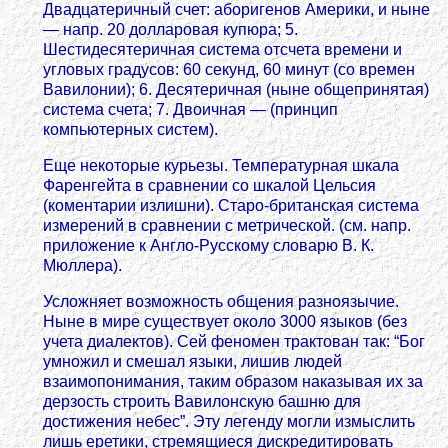
Двадцатеричный счет: аборигенов Америки, и ныне
— напр. 20 долларовая купюра; 5.
Шестидесятеричная система отсчета времени и
угловых градусов: 60 секунд, 60 минут (со времен
Вавилонии); 6. Десятеричная (ныне общепринятая)
система счета; 7. Двоичная — (принцип
компьютерных систем).
Еще некоторые курьезы. Температурная шкала
Фаренгейта в сравнении со шкалой Цельсия
(коментарии излишни). Старо-британская система
измерений в сравнении с метрической. (см. напр.
приложение к Англо-Русскому словарю В. К.
Мюллера).
Усложняет возможность общения разноязычие.
Ныне в мире существует около 3000 языков (без
учета диалектов). Сей феномен трактован так: “Бог
умножил и смешал языки, лишив людей
взаимопонимания, таким образом наказывая их за
дерзость строить Вавилонскую башню для
достижения небес”. Эту легенду могли измыслить
лишь еретики, стремящиеся дискредитировать