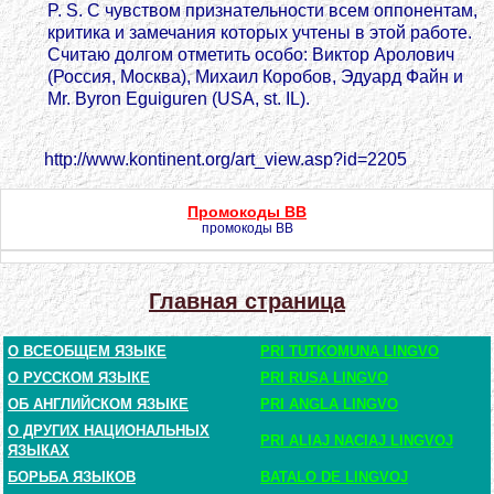
P. S. С чувством признательности всем оппонентам,
критика и замечания которых учтены в этой работе.
Считаю долгом отметить особо: Виктор Аролович
(Россия, Москва), Михаил Коробов, Эдуард Файн и
Mr. Byron Eguiguren (USA, st. IL).
http://www.kontinent.org/art_view.asp?id=2205
Промокоды BB
промокоды BB
Главная страница
О ВСЕОБЩЕМ ЯЗЫКЕ
PRI TUTKOMUNA LINGVO
О РУССКОМ ЯЗЫКЕ
PRI RUSA LINGVO
ОБ АНГЛИЙСКОМ ЯЗЫКЕ
PRI ANGLA LINGVO
О ДРУГИХ НАЦИОНАЛЬНЫХ
PRI ALIAJ NACIAJ LINGVOJ
ЯЗЫКАХ
БОРЬБА ЯЗЫКОВ
BATALO DE LINGVOJ