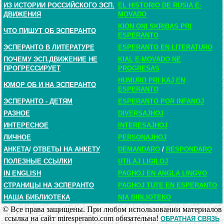
ИЗ ИСТОРИИ РОССИЙСКОГО ЭСП.
EL HISTORIO DE RUSIA E-
ДВИЖЕНИЯ
MOVADO
KION ONI SKRIBAS PRI
ЧТО ПИШУТ ОБ ЭСПЕРАНТО
ESPERANTO
ЭСПЕРАНТО В ЛИТЕРАТУРЕ
ESPERANTO EN LITERATURO
ПОЧЕМУ ЭСП.ДВИЖЕНИЕ НЕ
KIAL E-MOVADO NE
ПРОГРЕССИРУЕТ
PROGRESAS
HUMURO PRI KAJ EN
ЮМОР ОБ И НА ЭСПЕРАНТО
ESPERANTO
ЭСПЕРАНТО - ДЕТЯМ
ESPERANTO POR INFANOJ
РАЗНОЕ
DIVERSAJHOJ
ИНТЕРЕСНОЕ
INTERESAJHOJ
ЛИЧНОЕ
PERSONAJHOJ
АНКЕТА
/
ОТВЕТЫ НА АНКЕТУ
DEMANDARO
/
RESPONDARO
ПОЛЕЗНЫЕ ССЫЛКИ
UTILAJ LIGILOJ
IN ENGLISH
PAGHOJ EN ANGLA LINGVO
СТРАНИЦЫ НА ЭСПЕРАНТО
PAGHOJ TUTE EN ESPERANTO
НАША БИБЛИОТЕКА
NIA BIBLIOTEKO
© Все права защищены. При любом использовании материалов
ссылка на сайт miresperanto.com обязательна!
ОБРАТНАЯ СВЯЗЬ