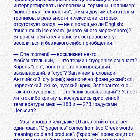
интерпретировать неологизмы, термины, например:
“криогенная технология”, этим и другим обитателям
тропиков, в реальности и лексиконе которых
отсутствует холод, — не с помощью ли English:
“much-much ice cream” (много-много мороженого)?
Впрочем, обитатели райских островов могут
веселиться и без какого-либо приобщения.
— One moment! — воскликнет некто
любознательный, — что термин cryogeniсs означает?
Корень “gen”, понятно, это производящий,
вызывающий, а “cryо”? Заглянем в словари.
Английский: cry (крик); аналогично французский: cri;
норвежский: ckrike, русский: крик, Эсперанто: krio...
Так что сryogenics — это “крик вызывающий”? Успеет
ли кто-либо крикнуть, коснувшись криогенной
температуры меж — 183 и — 273 градусами
Цельсия?
— Увы, иногда 5 или даже 10 аналогий отвергает
один факт. “Cryogenics” comes from two Greek words
meaning cold and produce”. {“криоген” происходит от