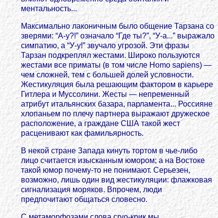
ментальность...
Максимально лаконичным было общение Тарзана со
зверями: “А-у?!” означало “Где ты?”, “У-а...” выражало
симпатию, а “У-у!” звучало угрозой. Эти фразы
Тарзан подкреплял жестами. Широко пользуются
жестами все приматы (в том числе Homo sapiens) —
чем сложней, тем с большей долей условности.
Жестикуляция была решающим фактором в карьере
Гитлера и Муссолини. Жесты — непременный
атрибут итальянских базара, парламента... Россияне
хлопаньем по плечу партнера выражают дружеское
расположение, а граждане США такой жест
расценивают как фамильярность.
В некой стране Запада кинуть тортом в чье-либо
лицо считается изысканным юмором; а на Востоке
такой юмор почему-то не понимают. Серьезен,
возможно, лишь один вид жестикуляции: флажковая
сигнализация моряков. Впрочем, люди
предпочитают общаться словесно.
С метаморфозами слова cryo-крик мы