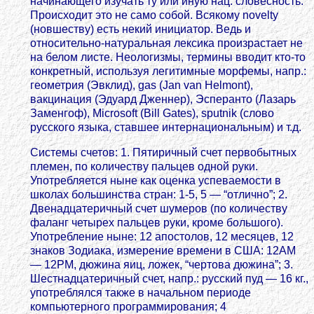
начинающего изучать ту или иную нац. словесность.
Происходит это не само собой. Всякому novelty
(новшеству) есть некий инициатор. Ведь и
относительно-натуральная лексика произрастает не
на белом листе. Неологизмы, термины вводит кто-то
конкретный, используя легитимные морфемы, напр.:
геометрия (Эвклид), gas (Jan van Helmont),
вакцинация (Эдуард Дженнер), Эсперанто (Лазарь
Заменгоф), Microsoft (Bill Gates), sputnik (слово
русского языка, ставшее интернациональным) и т.д.
Системы счетов: 1. Пятиричный счет первобытных
племен, по количеству пальцев одной руки.
Употребляется ныне как оценка успеваемости в
школах большинства стран: 1-5, 5 — “отлично”; 2.
Двенадцатеричный счет шумеров (по количеству
фаланг четырех пальцев руки, кроме большого).
Употребление ныне: 12 апостолов, 12 месяцев, 12
знаков Зодиака, измерение времени в США: 12AM
— 12PM, дюжина яиц, ложек, “чертова дюжина”; 3.
Шестнадцатеричный счет, напр.: русский пуд — 16 кг.,
употреблялся также в начальном периоде
компьютерного программирования; 4