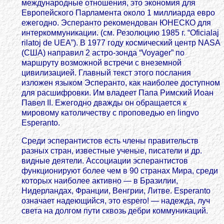
международные отношения, это экономия для
Европейского Парламента около 1 миллиарда евро
ежегодно. Эсперанто рекомендован ЮНЕСКО для
интеркоммуникации. (см. Резолюцию 1985 г. “Oficialaj
rilatoj de UEA”). В 1977 году космический центр NASA
(США) направил 2 астро-зонда “Voyager” по
маршруту возможной встречи с внеземной
цивилизацией. Главный текст этого послания
изложен языком Эсперанто, как наиболее доступном
для расшифровки. Им владеет Папа Римский Иоан
Павел II. Ежегодно дважды он обращается к
мировому католичеству с проповедью en lingvo
Esperanto.
Среди эсперантистов есть члены правительств
разных стран, известные ученые, писатели и др.
видные деятели. Ассоциации эсперантистов
функционируют более чем в 90 странах Мира, среди
которых наиболее активно — в Бразилии,
Нидерландах, Франции, Венгрии, Литве. Esperanto
oзначает надеющийся, это espero! — надежда, луч
света на долгом пути сквозь дебри коммуникаций.