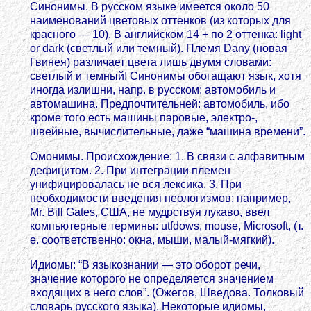
Синонимы. В русском языке имеется около 50
наименований цветовых оттенков (из которых для
красного — 10). В английском 14 + по 2 оттенка: light
or dark (светлый или темный). Племя Dany (новая
Гвинея) различает цвета лишь двумя словами:
светлый и темный! Синонимы обогащают язык, хотя
иногда излишни, напр. в русском: автомобиль и
автомашина. Предпочтительней: автомобиль, ибо
кроме того есть машины паровые, электро-,
швейные, вычислительные, даже “машина времени”.
Омонимы. Происхождение: 1. В связи с алфавитным
дефицитом. 2. При интеграции племен
унифицировалась не вся лексика. 3. При
необходимости введения неологизмов: например,
Mr. Bill Gates, США, не мудрствуя лукаво, ввел
компьютерные термины: utfdows, mousе, Microsoft, (т.
е. соответственно: окна, мыши, малый-мягкий).
Идиомы: “В языкознании — это оборот речи,
значение которого не определяется значением
входящих в него слов”. (Ожегов, Шведова. Толковый
словарь русского языка). Некоторые идиомы,