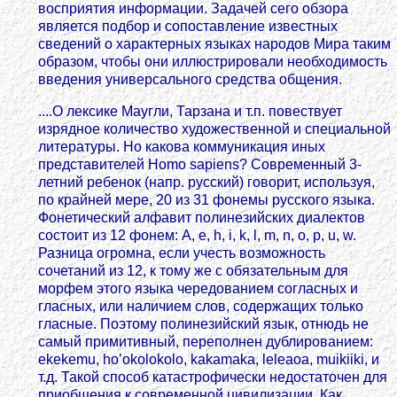
восприятия информации. Задачей сего обзора
является подбор и сопоставление известных
сведений о характерных языках народов Мира таким
образом, чтобы они иллюстрировали необходимость
введения универсального средства общения.
....О лексике Маугли, Тарзана и т.п. повествует
изрядное количество художественной и специальной
литературы. Но какова коммуникация иных
представителей Homo sapiens? Современный 3-
летний ребенок (напр. русский) говорит, используя,
по крайней мере, 20 из 31 фонемы русского языка.
Фонетический алфавит полинезийских диалектов
состоит из 12 фонем: A, e, h, i, k, l, m, n, o, p, u, w.
Разница огромна, если учесть возможность
сочетаний из 12, к тому же с обязательным для
морфем этого языка чередованием согласных и
гласных, или наличием слов, содержащих только
гласные. Поэтому полинезийский язык, отнюдь не
самый примитивный, переполнен дублированием:
ekekemu, ho’okolokolo, kakamaka, leleaoa, muikiiki, и
т.д. Такой способ катастрофически недостаточен для
приобщения к современной цивилизации. Как