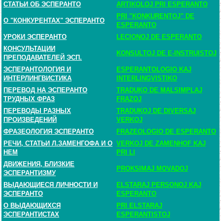
СТАТЬИ ОБ ЭСПЕРАНТО
ARTIKOLOJ PRI ESPERANTO
PRI "KONKURENTOJ" DE
О "КОНКУРЕНТАХ" ЭСПЕРАНТО
ESPERANTO
УРОКИ ЭСПЕРАНТО
LECIONOJ DE ESPERANTO
КОНСУЛЬТАЦИИ
KONSULTOJ DE E-INSTRUISTOJ
ПРЕПОДАВАТЕЛЕЙ ЭСП.
ЭСПЕРАНТОЛОГИЯ И
ESPERANTOLOGIO KAJ
ИНТЕРЛИНГВИСТИКА
INTERLINGVISTIKO
ПЕРЕВОД НА ЭСПЕРАНТО
TRADUKO DE MALSIMPLAJ
ТРУДНЫХ ФРАЗ
FRAZOJ
ПЕРЕВОДЫ РАЗНЫХ
TRADUKOJ DE DIVERSAJ
ПРОИЗВЕДЕНИЙ
VERKOJ
ФРАЗЕОЛОГИЯ ЭСПЕРАНТО
FRAZEOLOGIO DE ESPERANTO
РЕЧИ, СТАТЬИ Л.ЗАМЕНГОФА И О
VERKOJ DE ZAMENHOF KAJ
НЕМ
PRI LI
ДВИЖЕНИЯ, БЛИЗКИЕ
PROKSIMAJ MOVADOJ
ЭСПЕРАНТИЗМУ
ВЫДАЮЩИЕСЯ ЛИЧНОСТИ И
ELSTARAJ PERSONOJ KAJ
ЭСПЕРАНТО
ESPERANTO
О ВЫДАЮЩИХСЯ
PRI ELSTARAJ
ЭСПЕРАНТИСТАХ
ESPERANTISTOJ