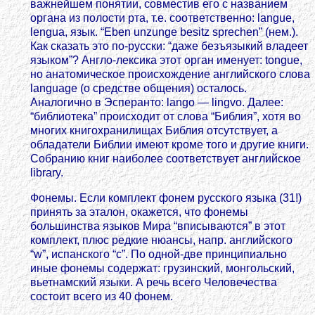
важнейшем понятии, совместив его с названием
органа из полости рта, т.е. соответственно: langue,
lengua, язык. “Eben unzunge besitz sprechen” (нем.).
Как сказать это по-русски: “даже безъязыкий владеет
языком”? Англо-лексика этот орган именует: tongue,
но анатомическое происхождение английского слова
language (о средстве общения) осталось.
Аналогично в Эсперанто: lango — lingvo. Далее:
“библиотека” происходит от слова “Библия”, хотя во
многих книгохранилищах Библия отсутствует, а
обладатели Библии имеют кроме того и другие книги.
Собранию книг наиболее соответствует английское
library.
Фонемы. Если комплект фонем русского языка (31!)
принять за эталон, окажется, что фонемы
большинства языков Мира “вписываются” в этот
комплект, плюс редкие нюансы, напр. английского
“w”, испанского “с”. По одной-две принципиально
иные фонемы содержат: грузинский, монгольский,
вьетнамский языки. А речь всего Человечества
состоит всего из 40 фонем.