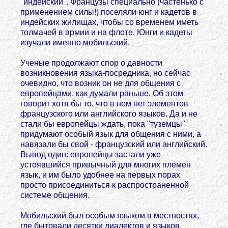
"индейский". Французы специально (частенько с
применением силы!) поселяли юнг и кадетов в
индейских жилищах, чтобы со временем иметь
толмачей в армии и на флоте. Юнги и кадеты
изучали именно мобильский.
Ученые продолжают спор о давности
возникновения языка-посредника, но сейчас
очевидно, что возник он не для общения с
европейцами, как думали раньше. Об этом
говорит хотя бы то, что в нем нет элементов
французского или английского языков. Да и не
стали бы европейцы ждать, пока "туземцы"
придумают особый язык для общения с ними, а
навязали бы свой - французский или английский.
Вывод один: европейцы застали уже
устоявшийся привычный для многих племен
язык, и им было удобнее на первых порах
просто присоединиться к распространенной
системе общения.
Мобильский был особым языком в местностях,
где бытовали десятки диалектов и языков,