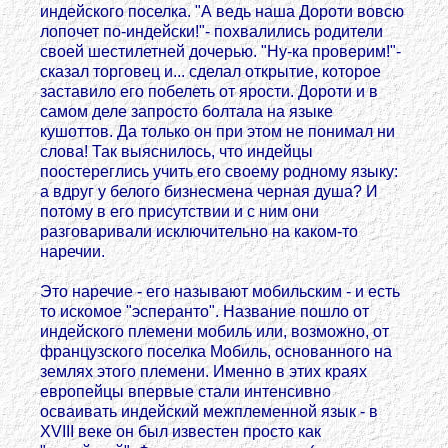
индейского поселка. "А ведь наша Дороти вовсю
лопочет по-индейски!"- похвалились родители
своей шестилетней дочерью. "Ну-ка проверим!"-
сказал торговец и... сделал открытие, которое
заставило его побелеть от ярости. Дороти и в
самом деле запросто болтала на языке
кушоттов. Да только он при этом не понимал ни
слова! Так выяснилось, что индейцы
поостереглись учить его своему родному языку:
а вдруг у белого бизнесмена черная душа? И
потому в его присутствии и с ним они
разговаривали исключительно на каком-то
наречии.
Это наречие - его называют мобильским - и есть
то искомое "эсперанто". Название пошло от
индейского племени мобиль или, возможно, от
французского поселка Мобиль, основанного на
землях этого племени. Именно в этих краях
европейцы впервые стали интенсивно
осваивать индейский межплеменной язык - в
XVIII веке он был известен просто как