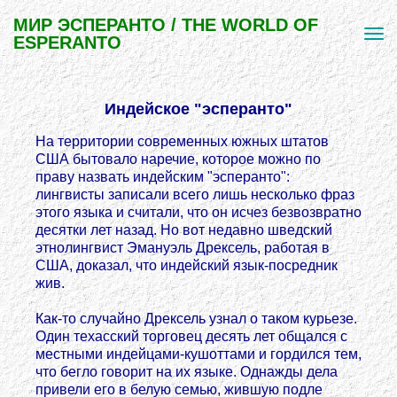
МИР ЭСПЕРАНТО / THE WORLD OF
ESPERANTO
Индейское "эсперанто"
На территории современных южных штатов
США бытовало наречие, которое можно по
праву назвать индейским "эсперанто":
лингвисты записали всего лишь несколько фраз
этого языка и считали, что он исчез безвозвратно
десятки лет назад. Но вот недавно шведский
этнолингвист Эмануэль Дрексель, работая в
США, доказал, что индейский язык-посредник
жив.
Как-то случайно Дрексель узнал о таком курьезе.
Один техасский торговец десять лет общался с
местными индейцами-кушоттами и гордился тем,
что бегло говорит на их языке. Однажды дела
привели его в белую семью, жившую подле