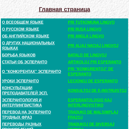
Главная страница
О ВСЕОБЩЕМ ЯЗЫКЕ
PRI TUTKOMUNA LINGVO
О РУССКОМ ЯЗЫКЕ
PRI RUSA LINGVO
ОБ АНГЛИЙСКОМ ЯЗЫКЕ
PRI ANGLA LINGVO
О ДРУГИХ НАЦИОНАЛЬНЫХ
PRI ALIAJ NACIAJ LINGVOJ
ЯЗЫКАХ
БОРЬБА ЯЗЫКОВ
BATALO DE LINGVOJ
СТАТЬИ ОБ ЭСПЕРАНТО
ARTIKOLOJ PRI ESPERANTO
PRI "KONKURENTOJ" DE
О "КОНКУРЕНТАХ" ЭСПЕРАНТО
ESPERANTO
УРОКИ ЭСПЕРАНТО
LECIONOJ DE ESPERANTO
КОНСУЛЬТАЦИИ
KONSULTOJ DE E-INSTRUISTOJ
ПРЕПОДАВАТЕЛЕЙ ЭСП.
ЭСПЕРАНТОЛОГИЯ И
ESPERANTOLOGIO KAJ
ИНТЕРЛИНГВИСТИКА
INTERLINGVISTIKO
ПЕРЕВОД НА ЭСПЕРАНТО
TRADUKO DE MALSIMPLAJ
ТРУДНЫХ ФРАЗ
FRAZOJ
ПЕРЕВОДЫ РАЗНЫХ
TRADUKOJ DE DIVERSAJ