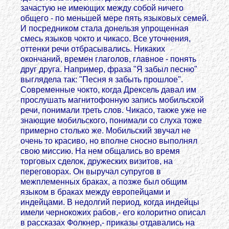
зачастую не имеющих между собой ничего
общего - по меньшей мере пять языковых семей.
И посредником стала донельзя упрощенная
смесь языков чокто и чикасо. Все уточнения,
оттенки речи отбрасывались. Никаких
окончаний, времен глаголов, главное - понять
друг друга. Например, фраза "Я забыл песню"
выглядела так: "Песня я забыть прошлое".
Современные чокто, когда Дрексель давал им
прослушать магнитофонную запись мобильской
речи, понимали треть слов. Чикасо, также уже не
знающие мобильского, понимали со слуха тоже
примерно столько же. Мобильский звучал не
очень то красиво, но вполне сносно выполнял
свою миссию. На нем общались во время
торговых сделок, дружеских визитов, на
переговорах. Он выручал супругов в
межплеменных браках, а позже был общим
языком в браках между европейцами и
индейцами. В недолгий период, когда индейцы
имели чернокожих рабов,- его колоритно описал
в рассказах Фолкнер,- приказы отдавались на