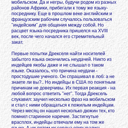
мобильском. Да и негры, будучи родом из разных
районов Африки, прибегали к тому же языку-
посреднику. Еще в прошлом веке английским и
французским рабочим случалось пользоваться
"индейским" для общения между собой. Но
расцвет языка-посредника пришелся на XVIII
век, после чего начался его стремительный
закат.
Первые попытки Дрекселя найти носителей
забытого языка окончились неудачей. Никто из
индейцев якобы даже и не слышал о таком
языке. Оказалось, что причина неудачи -
простодушие ученого. Он спрашивал в лоб: а не
знаете ли вы?.. Но индейцы в США по понятным
причинам не доверчивы. Их первая реакция - на
любой вопрос ответить "нет". Тогда Дрексель
слукавил: заучил несколько фраз на мобильском
и стал с ними обращаться к пожилым индейцам.
Через месяц он нашел несколько дюжин тех, кто
помнил старинное наречие. Застигнутые
врасплох, индейцы отвечали ему на том же
языке. А уж потом их сердца открывались