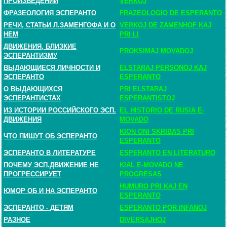
ПРОИЗВЕДЕНИЙ
VERKOJ
ФРАЗЕОЛОГИЯ ЭСПЕРАНТО
FRAZEOLOGIO DE ESPERANTO
РЕЧИ, СТАТЬИ Л.ЗАМЕНГОФА И О
VERKOJ DE ZAMENHOF KAJ
НЕМ
PRI LI
ДВИЖЕНИЯ, БЛИЗКИЕ
PROKSIMAJ MOVADOJ
ЭСПЕРАНТИЗМУ
ВЫДАЮЩИЕСЯ ЛИЧНОСТИ И
ELSTARAJ PERSONOJ KAJ
ЭСПЕРАНТО
ESPERANTO
О ВЫДАЮЩИХСЯ
PRI ELSTARAJ
ЭСПЕРАНТИСТАХ
ESPERANTISTOJ
ИЗ ИСТОРИИ РОССИЙСКОГО ЭСП.
EL HISTORIO DE RUSIA E-
ДВИЖЕНИЯ
MOVADO
KION ONI SKRIBAS PRI
ЧТО ПИШУТ ОБ ЭСПЕРАНТО
ESPERANTO
ЭСПЕРАНТО В ЛИТЕРАТУРЕ
ESPERANTO EN LITERATURO
ПОЧЕМУ ЭСП.ДВИЖЕНИЕ НЕ
KIAL E-MOVADO NE
ПРОГРЕССИРУЕТ
PROGRESAS
HUMURO PRI KAJ EN
ЮМОР ОБ И НА ЭСПЕРАНТО
ESPERANTO
ЭСПЕРАНТО - ДЕТЯМ
ESPERANTO POR INFANOJ
РАЗНОЕ
DIVERSAJHOJ