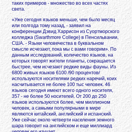
таких примеров - множество во всех частях
света.
«Уже сегодня языков меньше, чем было месяц
или полгода тому назад, - заявил на
конференции Дэвид Харрисон из Суортморского
колледжа (Swarthmore College) в Пенсильвании,
США. - Языки человечества в буквальном
смысле исчезают, пока мы с вами говорим». По
данным исследований, количество языков, на
которых говорят жители планеты, сокращается
быстрее, чем исчезают редкие виды фауны. Из
6800 живых языков 6100 /90 процентов/
используются носителями редких наречий, коих
насчитывается не более 100 тыс человек. 46
языков сегодня имеют всего одного носителя,
357 - не более 50 носителей. От 200 до 250
языков используются более, чем миллионом
человек, а самыми популярными в мире
являются китайский, английский и испанский.
Уже сейчас около четверти населения земного
шаpа говорит на английском и еще миллиард
человек его изучает.