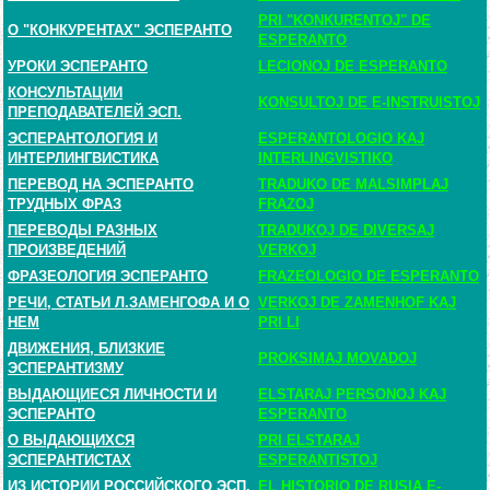
PRI "KONKURENTOJ" DE
О "КОНКУРЕНТАХ" ЭСПЕРАНТО
ESPERANTO
УРОКИ ЭСПЕРАНТО
LECIONOJ DE ESPERANTO
КОНСУЛЬТАЦИИ
KONSULTOJ DE E-INSTRUISTOJ
ПРЕПОДАВАТЕЛЕЙ ЭСП.
ЭСПЕРАНТОЛОГИЯ И
ESPERANTOLOGIO KAJ
ИНТЕРЛИНГВИСТИКА
INTERLINGVISTIKO
ПЕРЕВОД НА ЭСПЕРАНТО
TRADUKO DE MALSIMPLAJ
ТРУДНЫХ ФРАЗ
FRAZOJ
ПЕРЕВОДЫ РАЗНЫХ
TRADUKOJ DE DIVERSAJ
ПРОИЗВЕДЕНИЙ
VERKOJ
ФРАЗЕОЛОГИЯ ЭСПЕРАНТО
FRAZEOLOGIO DE ESPERANTO
РЕЧИ, СТАТЬИ Л.ЗАМЕНГОФА И О
VERKOJ DE ZAMENHOF KAJ
НЕМ
PRI LI
ДВИЖЕНИЯ, БЛИЗКИЕ
PROKSIMAJ MOVADOJ
ЭСПЕРАНТИЗМУ
ВЫДАЮЩИЕСЯ ЛИЧНОСТИ И
ELSTARAJ PERSONOJ KAJ
ЭСПЕРАНТО
ESPERANTO
О ВЫДАЮЩИХСЯ
PRI ELSTARAJ
ЭСПЕРАНТИСТАХ
ESPERANTISTOJ
ИЗ ИСТОРИИ РОССИЙСКОГО ЭСП.
EL HISTORIO DE RUSIA E-