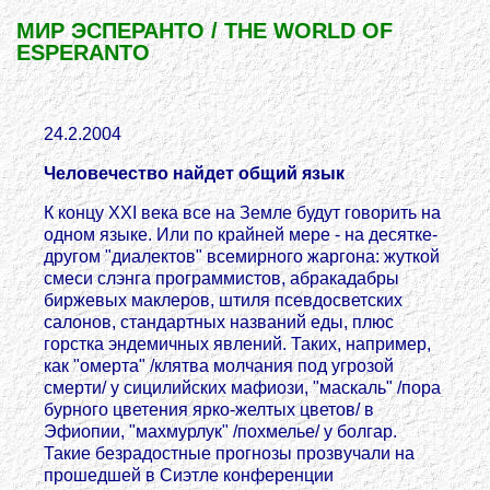
МИР ЭСПЕРАНТО / THE WORLD OF
ESPERANTO
24.2.2004
Человечество найдет общий язык
К концу ХХI века все на Земле будут говорить на
одном языке. Или по крайней мере - на десятке-
другом "диалектов" всемирного жаргона: жуткой
смеси слэнга программистов, абракадабры
биржевых маклеров, штиля псевдосветских
салонов, стандартных названий еды, плюс
горстка эндемичных явлений. Таких, например,
как "омерта" /клятва молчания под угрозой
смерти/ у сицилийских мафиози, "маскаль" /пора
бурного цветения ярко-желтых цветов/ в
Эфиопии, "махмурлук" /похмелье/ у болгар.
Такие безрадостные прогнозы прозвучали на
прошедшей в Сиэтле конференции