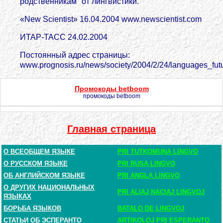
родственникам" от лингвистики.
«New Scientist» 16.04.2004 www.newscientist.com
ИТАР-ТАСС 24.02.2004
Постоянный адрес страницы:
www.prognosis.ru/news/society/2004/2/24/languages_futu
Промокоды betboom
промокоды betboom
Главная страница
О ВСЕОБЩЕМ ЯЗЫКЕ
PRI TUTKOMUNA LINGVO
О РУССКОМ ЯЗЫКЕ
PRI RUSA LINGVO
ОБ АНГЛИЙСКОМ ЯЗЫКЕ
PRI ANGLA LINGVO
О ДРУГИХ НАЦИОНАЛЬНЫХ
PRI ALIAJ NACIAJ LINGVOJ
ЯЗЫКАХ
БОРЬБА ЯЗЫКОВ
BATALO DE LINGVOJ
СТАТЬИ ОБ ЭСПЕРАНТО
ARTIKOLOJ PRI ESPERANTO