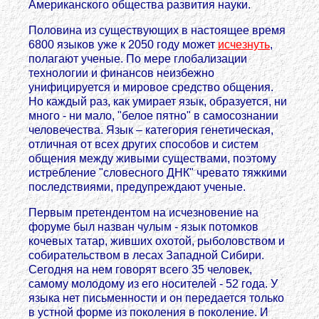
Американского общества развития науки.
Половина из существующих в настоящее время
6800 языков уже к 2050 году может
исчезнуть
,
полагают ученые. По мере глобализации
технологии и финансов неизбежно
унифицируется и мировое средство общения.
Но каждый раз, как умирает язык, образуется, ни
много - ни мало, "белое пятно" в самосознании
человечества. Язык – категория генетическая,
отличная от всех других способов и систем
общения между живыми существами, поэтому
истребление "словесного ДНК" чревато тяжкими
последствиями, предупреждают ученые.
Первым претендентом на исчезновение на
форуме был назван чулым - язык потомков
кочевых татар, живших охотой, рыболовством и
собирательством в лесах Западной Сибири.
Сегодня на нем говорят всего 35 человек,
самому молодому из его носителей - 52 года. У
языка нет письменности и он передается только
в устной форме из поколения в поколение. И