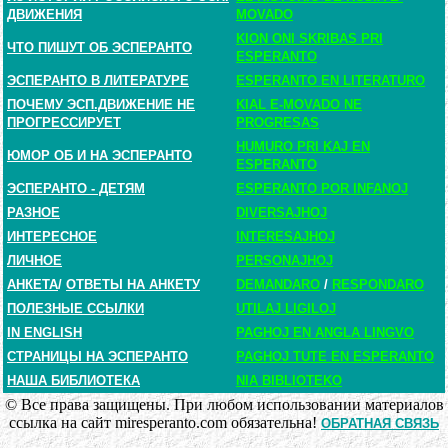
ДВИЖЕНИЯ
MOVADO
KION ONI SKRIBAS PRI
ЧТО ПИШУТ ОБ ЭСПЕРАНТО
ESPERANTO
ЭСПЕРАНТО В ЛИТЕРАТУРЕ
ESPERANTO EN LITERATURO
ПОЧЕМУ ЭСП.ДВИЖЕНИЕ НЕ
KIAL E-MOVADO NE
ПРОГРЕССИРУЕТ
PROGRESAS
HUMURO PRI KAJ EN
ЮМОР ОБ И НА ЭСПЕРАНТО
ESPERANTO
ЭСПЕРАНТО - ДЕТЯМ
ESPERANTO POR INFANOJ
РАЗНОЕ
DIVERSAJHOJ
ИНТЕРЕСНОЕ
INTERESAJHOJ
ЛИЧНОЕ
PERSONAJHOJ
АНКЕТА
/
ОТВЕТЫ НА АНКЕТУ
DEMANDARO
/
RESPONDARO
ПОЛЕЗНЫЕ ССЫЛКИ
UTILAJ LIGILOJ
IN ENGLISH
PAGHOJ EN ANGLA LINGVO
СТРАНИЦЫ НА ЭСПЕРАНТО
PAGHOJ TUTE EN ESPERANTO
НАША БИБЛИОТЕКА
NIA BIBLIOTEKO
© Все права защищены. При любом использовании материалов
ссылка на сайт miresperanto.com обязательна!
ОБРАТНАЯ СВЯЗЬ