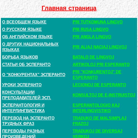
Главная страница
О ВСЕОБЩЕМ ЯЗЫКЕ
PRI TUTKOMUNA LINGVO
О РУССКОМ ЯЗЫКЕ
PRI RUSA LINGVO
ОБ АНГЛИЙСКОМ ЯЗЫКЕ
PRI ANGLA LINGVO
О ДРУГИХ НАЦИОНАЛЬНЫХ
PRI ALIAJ NACIAJ LINGVOJ
ЯЗЫКАХ
БОРЬБА ЯЗЫКОВ
BATALO DE LINGVOJ
СТАТЬИ ОБ ЭСПЕРАНТО
ARTIKOLOJ PRI ESPERANTO
PRI "KONKURENTOJ" DE
О "КОНКУРЕНТАХ" ЭСПЕРАНТО
ESPERANTO
УРОКИ ЭСПЕРАНТО
LECIONOJ DE ESPERANTO
КОНСУЛЬТАЦИИ
KONSULTOJ DE E-INSTRUISTOJ
ПРЕПОДАВАТЕЛЕЙ ЭСП.
ЭСПЕРАНТОЛОГИЯ И
ESPERANTOLOGIO KAJ
ИНТЕРЛИНГВИСТИКА
INTERLINGVISTIKO
ПЕРЕВОД НА ЭСПЕРАНТО
TRADUKO DE MALSIMPLAJ
ТРУДНЫХ ФРАЗ
FRAZOJ
ПЕРЕВОДЫ РАЗНЫХ
TRADUKOJ DE DIVERSAJ
ПРОИЗВЕДЕНИЙ
VERKOJ