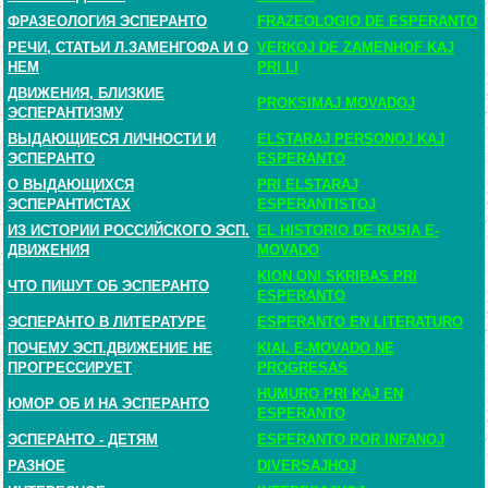
ФРАЗЕОЛОГИЯ ЭСПЕРАНТО
FRAZEOLOGIO DE ESPERANTO
РЕЧИ, СТАТЬИ Л.ЗАМЕНГОФА И О
VERKOJ DE ZAMENHOF KAJ
НЕМ
PRI LI
ДВИЖЕНИЯ, БЛИЗКИЕ
PROKSIMAJ MOVADOJ
ЭСПЕРАНТИЗМУ
ВЫДАЮЩИЕСЯ ЛИЧНОСТИ И
ELSTARAJ PERSONOJ KAJ
ЭСПЕРАНТО
ESPERANTO
О ВЫДАЮЩИХСЯ
PRI ELSTARAJ
ЭСПЕРАНТИСТАХ
ESPERANTISTOJ
ИЗ ИСТОРИИ РОССИЙСКОГО ЭСП.
EL HISTORIO DE RUSIA E-
ДВИЖЕНИЯ
MOVADO
KION ONI SKRIBAS PRI
ЧТО ПИШУТ ОБ ЭСПЕРАНТО
ESPERANTO
ЭСПЕРАНТО В ЛИТЕРАТУРЕ
ESPERANTO EN LITERATURO
ПОЧЕМУ ЭСП.ДВИЖЕНИЕ НЕ
KIAL E-MOVADO NE
ПРОГРЕССИРУЕТ
PROGRESAS
HUMURO PRI KAJ EN
ЮМОР ОБ И НА ЭСПЕРАНТО
ESPERANTO
ЭСПЕРАНТО - ДЕТЯМ
ESPERANTO POR INFANOJ
РАЗНОЕ
DIVERSAJHOJ