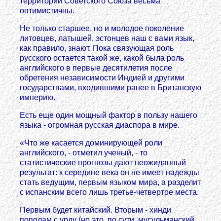
территории Советского Союза весьма
оптимистичны.
Не только старшее, но и молодое поколение
литовцев, латышей, эстонцев наш с вами язык,
как правило, знают. Пока связующая роль
русского остается такой же, какой была роль
английского в первые десятилетия после
обретения независимости Индией и другими
государствами, входившими ранее в Британскую
империю.
Есть еще один мощный фактор в пользу нашего
языка - огромная русская диаспора в мире.
«Что же касается доминирующей роли
английского, - отметил ученый, - то
статистические прогнозы дают неожиданный
результат: к середине века он не имеет надежды
стать ведущим, первым языком мира, а разделит
с испанским всего лишь третье-четвертое места.
Первым будет китайский. Вторым - хинди
пополам с урду (но это, по сути, мусульманский