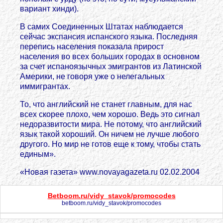
вариант хинди).
В самих Соединенных Штатах наблюдается
сейчас экспансия испанского языка. Последняя
перепись населения показала прирост
населения во всех больших городах в основном
за счет испаноязычных эмигрантов из Латинской
Америки, не говоря уже о нелегальных
иммигрантах.
То, что английский не станет главным, для нас
всех скорее плохо, чем хорошо. Ведь это сигнал
недоразвитости мира. Не потому, что английский
язык такой хороший. Он ничем не лучше любого
другого. Но мир не готов еще к тому, чтобы стать
единым».
«Новая газета» www.novayagazeta.ru 02.02.2004
Betboom.ru/vidy_stavok/promocodes
betboom.ru/vidy_stavok/promocodes