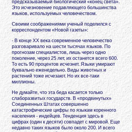
предсказываемый биологический «конец света».
Это исчезновение подавляющего большинства
языков, используемых человечеством.
Своими соображениями ученый поделился с
корреспондентом «Новой газеты»:
- В конце ХХ века современное человечество
разговаривало на шести тысячах языков. По
прогнозам специалистов, лишь через одно
поколение, через 25 лет, их останется всего 600.
То есть 90 процентов исчезнет. Языки умирают
буквально еженедельно. Виды животных и
растений тоже исчезают. Но их все-таки
миллионы.
Не думайте, что эта беда касается только
слаборазвитых государств. В «продвинутых»
Соединенных Штатах совершенно
катастрофические цифры по языкам коренного
населения - индейцев. Тенденция здесь в
цифрах (один к десяти) совпадет с мировой. Еще
недавно таких языков было около 200. И всего