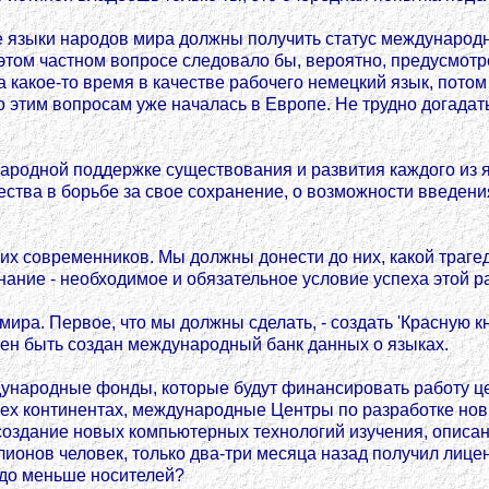
е языки народов мира должны получить статус международн
 этом частном вопросе следовало бы, вероятно, предусмотр
 какое-то время в качестве рабочего немецкий язык, потом 
о этим вопросам уже началась в Европе. Не трудно догадат
народной поддержке существования и развития каждого из 
тва в борьбе за свое сохранение, о возможности введения
их современников. Мы должны донести до них, какой траге
нание - необходимое и обязательное условие успеха этой р
ира. Первое, что мы должны сделать, - создать 'Красную к
лжен быть создан международный банк данных о языках.
народные фонды, которые будут финансировать работу цел
ех континентах, международные Центры по разработке нов
дание новых компьютерных технологий изучения, описания
ллионов человек, только два-три месяца назад получил ли
здо меньше носителей?