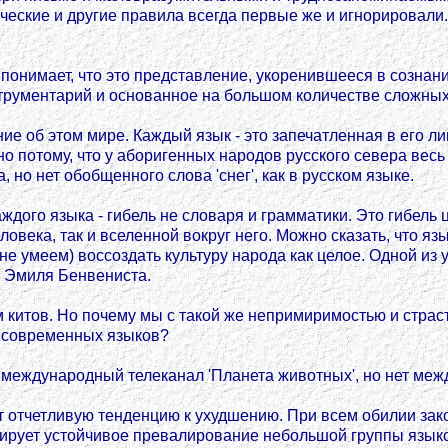
ические и другие правила всегда первые же и игнорировали
нимает, что это представление, укоренившееся в сознании
струментарий и основанное на большом количестве сложных
ие об этом мире. Каждый язык - это запечатленная в его ли
о потому, что у аборигенных народов русского севера весь
но нет обобщенного слова 'снег', как в русском языке.
каждого языка - гибель не словаря и грамматики. Это гибель
овека, так и вселенной вокруг него. Можно сказать, что яз
 не умеем) воссоздать культуру народа как целое. Одной из 
' Эмиля Бенвениста.
 китов. Но почему мы с такой же непримиримостью и страс
ы современных языков?
 международный телеканал 'Планета животных', но нет межд
ет отчетливую тенденцию к ухудшению. При всем обилии за
ирует устойчивое превалирование небольшой группы языко