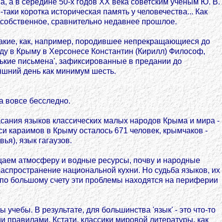
 а в середине 50-х годов XX века советским ученым Ю. В.
аки коротка историческая память у человечества... Как
 собственное, сравнительно недавнее прошлое.
Такие, как, например, породившее непрекращающиеся до
году в Крыму в Херсонесе Константин (Кирилл) Философ,
ськие письмена', зафиксированные в предании до
яшний день как минимум шесть.
а вовсе бесследно.
асания языков классических малых народов Крыма и мира -
и караимов в Крыму осталось 671 человек, крымчаков -
ья), язык гагаузов.
щаем атмосферу и водные ресурсы, почву и народные
распространение национальной кухни. Но судьба языков, их
, по большому счету эти проблемы находятся на периферии
чебы. В результате, для большинства 'язык' - это что-то
 правилами. Кстати, классики мировой литературы, как