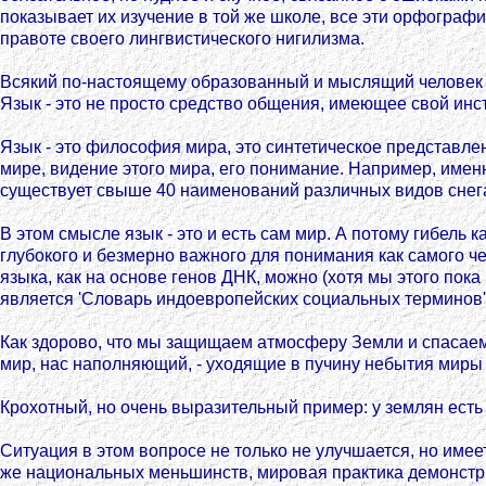
показывает их изучение в той же школе, все эти орфограф
правоте своего лингвистического нигилизма.
Всякий по-настоящему образованный и мыслящий человек по
Язык - это не просто средство общения, имеющее свой ин
Язык - это философия мира, это синтетическое представлен
мире, видение этого мира, его понимание. Например, именн
существует свыше 40 наименований различных видов снега, 
В этом смысле язык - это и есть сам мир. А потому гибель 
глубокого и безмерно важного для понимания как самого чел
языка, как на основе генов ДНК, можно (хотя мы этого пока
является 'Словарь индоевропейских социальных терминов
Как здорово, что мы защищаем атмосферу Земли и спасаем
мир, нас наполняющий, - уходящие в пучину небытия мир
Крохотный, но очень выразительный пример: у землян есть
Ситуация в этом вопросе не только не улучшается, но име
же национальных меньшинств, мировая практика демонстр