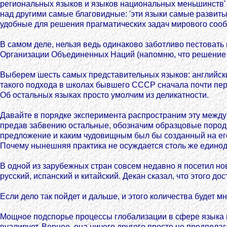
региональных языков и языков национальных меньшинств' 
над другими самые благовидные: 'эти языки самые развитые
удобные для решения прагматических задач мирового сооб
В самом деле, нельзя ведь одинаково заботливо пестовать
Организации Объединенных Наций (напомню, что решение о
Выберем шесть самых представительных языков: английский,
такого подхода в школах бывшего СССР сначала почти перес
Об остальных языках просто умолчим из деликатности.
Давайте в порядке эксперимента распространим эту между
предав забвению остальные, обозначим образцовые породы
предложение и каким чудовищным был бы созданный на его
Почему нынешняя практика не осуждается столь же едино
В одной из зарубежных стран совсем недавно я посетил но
русский, испанский и китайский. Декан сказал, что этого 
Если дело так пойдет и дальше, и этого количества будет мно
Мощное подспорье процессы глобализации в сфере языка 
вуалирует. Вернее, она ничего другого просто не предпола