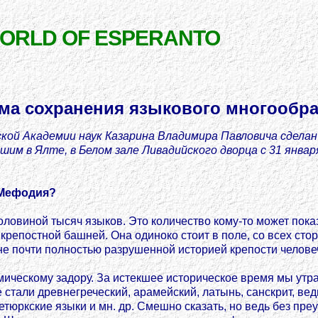
WORLD OF ESPERANTO
ма сохранения языкового многообр
кой Академии наук Казарина Владимира Павловича сделан
им в Ялте, в Белом зале Ливадийского дворца с 31 января
 Мефодия?
ловиной тысяч языков. Это количество кому-то может пока
крепостной башней. Она одиноко стоит в поле, со всех ст
не почти полностью разрушенной историей крепости челове
ическому задору. За истекшее историческое время мы утрат
 стали древнегреческий, арамейский, латынь, санскрит, вед
тюркские языки и мн. др. Смешно сказать, но ведь без пр