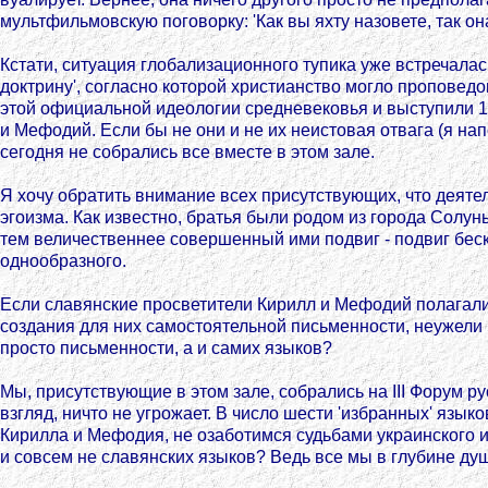
мультфильмовскую поговорку: 'Как вы яхту назовете, так он
Кстати, ситуация глобализационного тупика уже встречала
доктрину', согласно которой христианство могло проповед
этой официальной идеологии средневековья и выступили 1
и Мефодий. Если бы не они и не их неистовая отвага (я на
сегодня не собрались все вместе в этом зале.
Я хочу обратить внимание всех присутствующих, что деят
эгоизма. Как известно, братья были родом из города Солун
тем величественнее совершенный ими подвиг - подвиг беск
однообразного.
Если славянские просветители Кирилл и Мефодий полагали,
создания для них самостоятельной письменности, неужели 
просто письменности, а и самих языков?
Мы, присутствующие в этом зале, собрались на III Форум
взгляд, ничто не угрожает. В число шести 'избранных' язы
Кирилла и Мефодия, не озаботимся судьбами украинского и 
и совсем не славянских языков? Ведь все мы в глубине душ