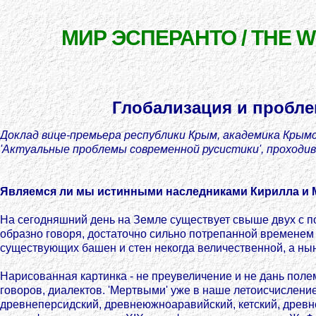
МИР ЭСПЕРАНТО / THE 
Глобализация и пробле
Доклад вице-премьера республики Крым, академика Крымс
'Актуальные проблемы современной русистики', проходивш
Являемся ли мы истинными наследниками Кирилла и
На сегодняшний день на Земле существует свыше двух с по
образно говоря, достаточно сильно потрепанной временем 
существующих башен и стен некогда величественной, а ны
Нарисованная картинка - не преувеличение и не дань полем
говоров, диалектов. 'Мертвыми' уже в наше летоисчисление
древнеперсидский, древнеюжноаравийский, кетский, древне