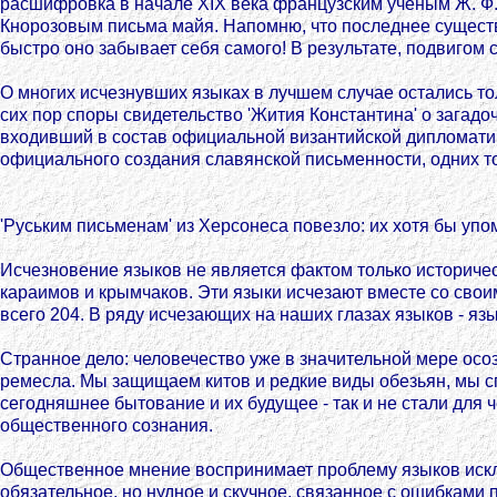
расшифровка в начале XIX века французским ученым Ж. Ф.
Кнорозовым письма майя. Напомню, что последнее существов
быстро оно забывает себя самого! В результате, подвигом
О многих исчезнувших языках в лучшем случае остались т
сих пор споры свидетельство 'Жития Константина' о загадо
входивший в состав официальной византийской дипломатиче
официального создания славянской письменности, одних то
'Руським письменам' из Херсонеса повезло: их хотя бы упо
Исчезновение языков не является фактом только историче
караимов и крымчаков. Эти языки исчезают вместе со сво
всего 204. В ряду исчезающих на наших глазах языков - язы
Странное дело: человечество уже в значительной мере о
ремесла. Мы защищаем китов и редкие виды обезьян, мы сп
сегодняшнее бытование и их будущее - так и не стали для
общественного сознания.
Общественное мнение воспринимает проблему языков исключи
обязательное, но нудное и скучное, связанное с ошибками