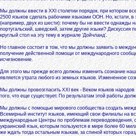
Мы должны ввести в XXI столетии порядок, при котором вс
2500 языков сделать рабочими языками ООН. Но, кстати, в
(например, двух из шести): почему бы не ввести однажды на
португальский, шведский, затем другие языки? Дискуссия п
круглый стол на эту тему в журнале 'Дойчланд'.
Но главное состоит в том, что мы должны заявить о между
получение действенной помощи от международного сообщес
исчезновение.
Для этого мы прежде всего должны изменить сознание наш
является утрата любого из земных языков. Измененное соз
Мы должны провозгласить XXI век - Веком языков народов м
того, что еще существует. По результатам этой работы до
Мы должны с помощью мирового сообщества создать между
Всемирный институт языков, имеющий свои филиалы на вс
международные Центры по проблемам переводоведения, соз
украинский язык, которым пользуются в мире более 60 ми
же ждать тогда остальным языкам, за спиной которых гора