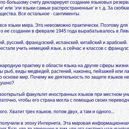
по большому счету декларирует создание языковых резерв
' или 'эти языки самые распространенные' и т. д. За скоб
щества. Все остальное - сантименты.
 все языки мира. Это невозможно практически. Поэтому дл
 ее создании в феврале 1945 года вырабатывалось в Лива
 русский, французский, испанский, китайский и арабский. 
тали учить немецкий язык, а сейчас и классов с французски
народную практику в области языка на другие сферы жизни
 рыб, виды медведей, растений, наконец, пейзажей или ла
 основе мир. Почему же деятельность по защите языков н
душно?
вооткрытый факультет иностранных языков при местном унив
достаточно, чтобы его страна могла с помощью своих перево
го. Хватит трех языков, потом двух, а там и одного...
получили в эпоху Интернета. Эта мировая информационная
гает. Есть что-то зловещее в том, что эта система называе