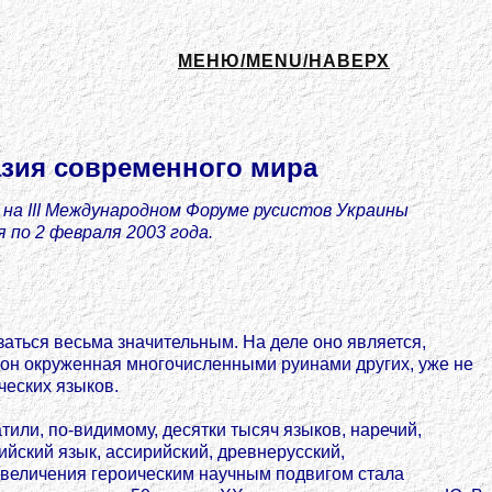
МЕНЮ/MENU/НАВЕРХ
азия современного мира
 на III Международном Форуме русистов Украины
 по 2 февраля 2003 года.
заться весьма значительным. На деле оно является,
орон окруженная многочисленными руинами других, уже не
ческих языков.
или, по-видимому, десятки тысяч языков, наречий,
ийский язык, ассирийский, древнерусский,
еувеличения героическим научным подвигом стала