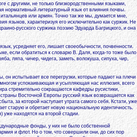
оге с другими, не только близкородственными языками,
щая нормативный литературный язык от влияния почвы.
итальянцев или армян. Точно так же мы, думается мне,
ия языков, характеризуя его исключительно как суржик. Не
краино-русского суржика поэзию Эдуарда Багрицкого, и она
язык, усредняет его, лишает своеобычности, почвенности.
ке, если обратиться к словарю В. Даля, когда-то тоже было
ба, ляпа, чичер, чидега, заметь, волокуша, сипуха, чир,
ы, он испытывает все перегрузки, которые падают на плечи
 во многом успокаивающая и усыпляющая нас иллюзия, всего
 мира стремительно сокращаются кафедры русистики,
страны Восточной Европы русский язык возвращается как
быта, за которой наступает утрата самого себя. Кстати, уже
вает старую и обретает новую национальную идентичность.
) уже находятся на второй стадии.
дународные фонды, у них не было собственной
рмия и флот. Но о том, что совершили они, до сих пор