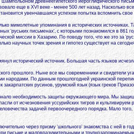
 Шампольоном древнеегипетского иероглифического письма,
ало еще в XVI веке - менее 500 лет назад. Насколько все-т
 становится увенчавшаяся успехом попытка вспомнить свое
олько мимолетные упоминания в исторических источниках. 
чных 'руських письменах', с которыми познакомился в 861 
ской миссии в Хазарию. По поводу того, что же это за 'ру
лько научных точек зрения и гипотез существует на сегодн
мянул исторический источник. Большая часть языков исчезл
ского прошлого. Ныне все мы современники и свидетели уг
ими народами. По данным прошлогодней украинской перепис
к закарпатских русинов, урумский язык (язык греков Приазов
сознало необходимость защиты окружающего мира. Мы защи
асли от исчезновения уссурийских тигров и культивируем 
 человечества задачей первоочередного порядка. Мало того
тельно через призму 'школьного' знакомства с ней в годы у
 при письме и маловразумительными и труднозапоминаемыми