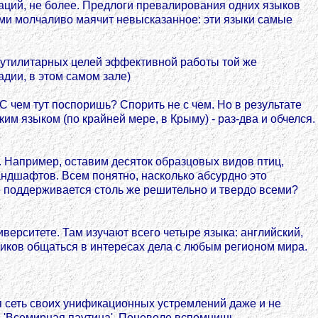
аций, не более. Предлоги превалирования одних языков
ками молчаливо маячит невысказанное: эти языки самые
я утилитарных целей эффективной работы той же
дии, в этом самом зале)
С чем тут поспоришь? Спорить не с чем. Но в результате
м языком (по крайней мере, в Крыму) - раз-два и обчелся.
. Например, оставим десяток образцовых видов птиц,
ндшафтов. Всем понятно, насколько абсурдно это
е поддерживается столь же решительно и твердо всеми?
ерситете. Там изучают всего четыре языка: английский,
дчиков общаться в интересах дела с любым регионом мира.
 сеть своих унификационных устремлений даже и не
тся 'Всемирная паутина'. Поневоле вспомнишь