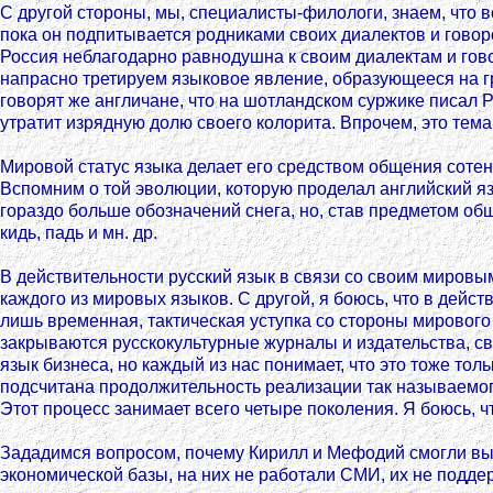
С другой стороны, мы, специалисты-филологи, знаем, что в
пока он подпитывается родниками своих диалектов и говор
Россия неблагодарно равнодушна к своим диалектам и говор
напрасно третируем языковое явление, образующееся на гр
говорят же англичане, что на шотландском суржике писал Р
утратит изрядную долю своего колорита. Впрочем, это тема
Мировой статус языка делает его средством общения сотен
Вспомним о той эволюции, которую проделал английский язы
гораздо больше обозначений снега, но, став предметом обще
кидь, падь и мн. др.
В действительности русский язык в связи со своим мировы
каждого из мировых языков. С другой, я боюсь, что в дейс
лишь временная, тактическая уступка со стороны мирового
закрываются русскокультурные журналы и издательства, с
язык бизнеса, но каждый из нас понимает, что это тоже тол
подсчитана продолжительность реализации так называемого
Этот процесс занимает всего четыре поколения. Я боюсь, ч
Зададимся вопросом, почему Кирилл и Мефодий смогли вы
экономической базы, на них не работали СМИ, их не поддер