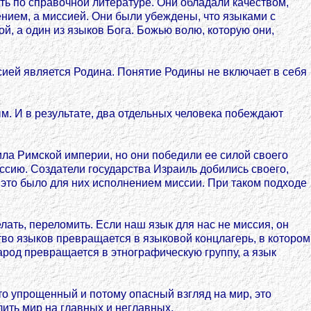
ть по справочной литературе. Они обладали качеством,
нием, а миссией. Они были убеждены, что языками с
ой, а один из языков Бога. Божью волю, которую они,
ссией является Родина. Понятие Родины не включает в себя
ым. И в результате, два отдельных человека побеждают
ла Римской империи, но они победили ее силой своего
сию. Создатели государства Израиль добились своего,
 это было для них исполнением миссии. При таком подходе
ать, переломить. Если наш язык для нас не миссия, он
тво языков превращается в языковой концлагерь, в котором
народ превращается в этнографическую группу, а язык
то упрощенный и потому опасный взгляд на мир, это
лить мир на главных и неглавных.