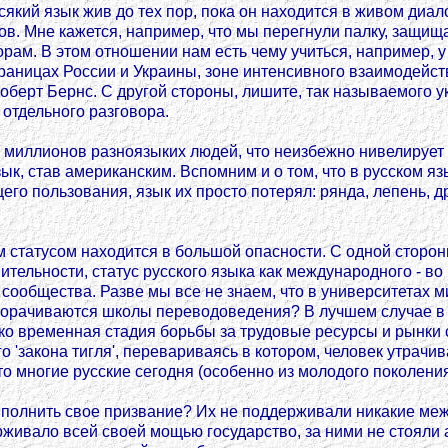
сякий язык жив до тех пор, пока он находится в живом диал
ов. Мне кажется, например, что мы перегнули палку, защи
ам. В этом отношении нам есть чему учиться, например, у 
аницах России и Украины, зоне интенсивного взаимодейств
оберт Бернс. С другой стороны, лишите, так называемого у
 отдельного разговора.
 миллионов разноязыких людей, что неизбежно нивелирует 
к, став американским. Вспомним и о том, что в русском язы
го пользования, язык их просто потерял: рянда, лепень, дря
м статусом находится в большой опасности. С одной сторон
твительности, статус русского языка как международного -
 сообщества. Разве мы все не знаем, что в университетах
ворачиваются школы переводоведения? В лучшем случае в 
ько временная стадия борьбы за трудовые ресурсы и рынки с
 'закона тигля', перевариваясь в котором, человек утрачи
то многие русские сегодня (особенно из молодого поколения
полнить свое призвание? Их не поддерживали никакие меж
живало всей своей мощью государство, за ними не стояли а