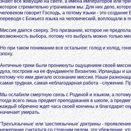
знают все живущие на свете, а имена императоров или пре
которое стремительно утрачиваем мы. Для них дело, котор
человеком говорит Господь, а потому языки - это создание 
переводя с Божьего языка на человеческий, воплощали в 
Миссия дается сверху. Это призвание, которое не предпол
возможность выбора, потому что выбрать можно только мес
Но при таком понимании все остальное: голод и холод, гоне
эпоху.
Античные греки были проникнуты ощущением своей миссии
духа, построив на ее фундаменте Византию. Ирландцы и ш
потому что ими двигало осознание миссии. Наши разнонаци
самая трудная, самая неблагодарная работа - служение. 
Мы ослабили смертную связь с Родиной и языком, а потому 
тогда всего лишь предмет преподавания в школе, а предме
каждый обречено ждет часа своей кончины и благодарит охр
начинает умирать.
'Трехъязычные' или 'шестиязычные' доктрины - проявлени
нежелание считаться со стоящим рядом, это убеждение, чт