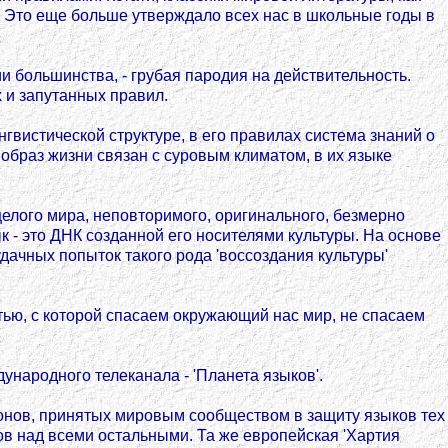
. Это еще больше утверждало всех нас в школьные годы в
 большинства, - грубая пародия на действительность.
 и запутанных правил.
нгвистической структуре, в его правилах система знаний о
 образ жизни связан с суровым климатом, в их языке
 целого мира, неповторимого, оригинального, безмерно
ык - это ДНК созданной его носителями культуры. На основе
удачных попыток такого рода 'воссоздания культуры'
тью, с которой спасаем окружающий нас мир, не спасаем
ународного телеканала - 'Планета языков'.
конов, принятых мировым сообществом в защиту языков тех
в над всеми остальными. Та же европейская 'Хартия