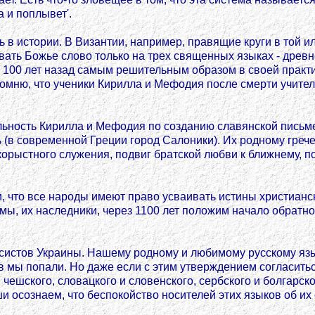
а и поплывет'.
сь в истории. В Византии, например, правящие круги в той
овать Божье слово только на трех священных языках - дре
 100 лет назад самым решительным образом в своей практи
помню, что ученики Кирилла и Мефодия после смерти учител
ельность Кирилла и Мефодия по созданию славянской письм
ь (в современной Греции город Салоники). Их родному греч
орыстного служения, подвиг братской любви к ближнему, п
 что все народы имеют право усваивать истины христианск
мы, их наследники, через 1100 лет положим начало обратно
 русистов Украины. Нашему родному и любимому русскому я
ков мы попали. Но даже если с этим утверждением согласить
чешского, словацкого и словенского, сербского и болгарско
и осознаем, что беспокойство носителей этих языков об их