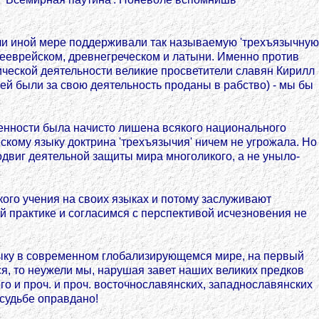
 или иной мере поддерживали так называемую 'трехъязычную
внееврейском, древнегреческом и латыни. Именно против
ческой деятельности великие просветители славян Кирилл
ей были за свою деятельность проданы в рабство) - мы бы
енности была начисто лишена всякого национального
ескому языку доктрина 'трехъязычия' ничем не угрожала. Но
одвиг деятельной защиты мира многоликого, а не уныло-
ого учения на своих языках и потому заслуживают
й практике и согласимся с перспективой исчезновения не
зыку в современном глобализирующемся мире, на первый
ся, то неужели мы, нарушая завет наших великих предков
го и проч. и проч. восточнославянских, западнославянских
 судьбе оправдано!