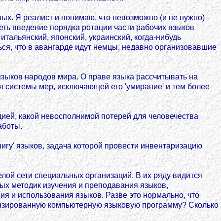
ых. Я реалист и понимаю, что невозможно (и не нужно)
еть введение порядка ротации части рабочих языков
итальянский, японский, украинский, когда-нибудь
ься, что в авангарде идут немцы, недавно организовавшие
языков народов мира. О праве языка рассчитывать на
 системы мер, исключающей его 'умирание' и тем более
дией, какой невосполнимой потерей для человечества
аботы.
нигу' языков, задача которой провести инвентаризацию
ой сети специальных организаций. В их ряду видится
ых методик изучения и преподавания языков,
 и использования языков. Разве это нормально, что
цензированную компьютерную языковую программу? Сколько