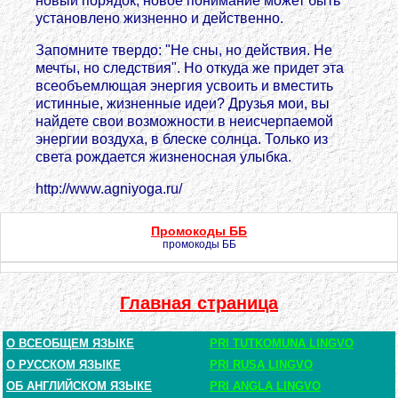
новый порядок, новое понимание может быть
установлено жизненно и действенно.
Запомните твердо: "Не сны, но действия. Не
мечты, но следствия". Но откуда же придет эта
всеобъемлющая энергия усвоить и вместить
истинные, жизненные идеи? Друзья мои, вы
найдете свои возможности в неисчерпаемой
энергии воздуха, в блеске солнца. Только из
света рождается жизненосная улыбка.
http://www.agniyoga.ru/
Промокоды ББ
промокоды ББ
Главная страница
О ВСЕОБЩЕМ ЯЗЫКЕ
PRI TUTKOMUNA LINGVO
О РУССКОМ ЯЗЫКЕ
PRI RUSA LINGVO
ОБ АНГЛИЙСКОМ ЯЗЫКЕ
PRI ANGLA LINGVO