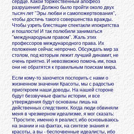
сердце. Какой торжественный апофеоз
разрушения! Должно было пройти около двух
тысяч лет "Эры любви и самопожертвования",
чтобы достичь такого совершенства вражды.
Чтобы узреть блестящие спектакли ипокритства
и пошлости! И так полюбили заниматься
"международным правом". Жаль этих
профессоров международного права. Их
положение сейчас непрочно. Обсуждать мир за
столом, под которым лежит лучший динамит, не
очень приятно. И невозможно помочь им, пока
они не обратятся к правильным поискам мира.
Если кому-то захочется поспорить с нами о
жизненном значении Красоты, мы с радостью
приоткроем наши доводы. На нашей стороне
будут беззвучные факты истории, и все
утверждения будут основаны лишь на
действенных следствиях. Когда люди обвиняли
меня в чрезмерном идеализме, я мог сказать:
"Простите, именно я реалист, ибо основываюсь
на знании и на фактах, на синтезе знания и
красоты, а вы - беспочвенные идеалисты, ибо