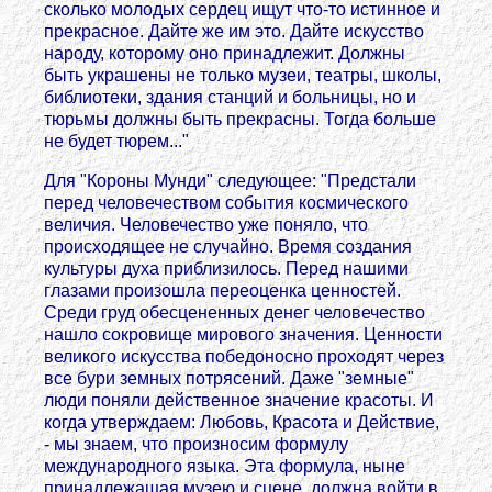
сколько молодых сердец ищут что-то истинное и
прекрасное. Дайте же им это. Дайте искусство
народу, которому оно принадлежит. Должны
быть украшены не только музеи, театры, школы,
библиотеки, здания станций и больницы, но и
тюрьмы должны быть прекрасны. Тогда больше
не будет тюрем..."
Для "Короны Мунди" следующее: "Предстали
перед человечеством события космического
величия. Человечество уже поняло, что
происходящее не случайно. Время создания
культуры духа приблизилось. Перед нашими
глазами произошла переоценка ценностей.
Среди груд обесцененных денег человечество
нашло сокровище мирового значения. Ценности
великого искусства победоносно проходят через
все бури земных потрясений. Даже "земные"
люди поняли действенное значение красоты. И
когда утверждаем: Любовь, Красота и Действие,
- мы знаем, что произносим формулу
международного языка. Эта формула, ныне
принадлежащая музею и сцене, должна войти в