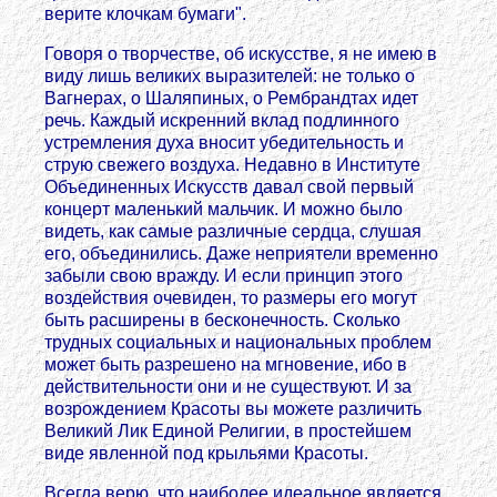
верите клочкам бумаги".
Говоря о творчестве, об искусстве, я не имею в
виду лишь великих выразителей: не только о
Вагнерах, о Шаляпиных, о Рембрандтах идет
речь. Каждый искренний вклад подлинного
устремления духа вносит убедительность и
струю свежего воздуха. Недавно в Институте
Объединенных Искусств давал свой первый
концерт маленький мальчик. И можно было
видеть, как самые различные сердца, слушая
его, объединились. Даже неприятели временно
забыли свою вражду. И если принцип этого
воздействия очевиден, то размеры его могут
быть расширены в бесконечность. Сколько
трудных социальных и национальных проблем
может быть разрешено на мгновение, ибо в
действительности они и не существуют. И за
возрождением Красоты вы можете различить
Великий Лик Единой Религии, в простейшем
виде явленной под крыльями Красоты.
Всегда верю, что наиболее идеальное является