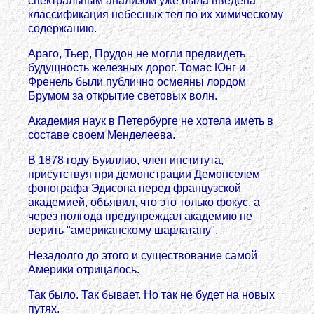
спектральным анализом уже была введена
классификация небесных тел по их химическому
содержанию.
Араго, Тьер, Прудон не могли предвидеть
будущность железных дорог. Томас Юнг и
Френель были публично осмеяны лордом
Брумом за открытие световых волн.
Академия наук в Петербурге не хотела иметь в
составе своем Менделеева.
В 1878 году Буиллио, член института,
присутствуя при демонстрации Демонселем
фонографа Эдисона перед французской
академией, объявил, что это только фокус, а
через полгода предупреждал академию не
верить "американскому шарлатану".
Незадолго до этого и существование самой
Америки отрицалось.
Так было. Так бывает. Но так не будет на новых
путях.