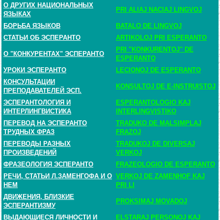
О ДРУГИХ НАЦИОНАЛЬНЫХ
PRI ALIAJ NACIAJ LINGVOJ
ЯЗЫКАХ
БОРЬБА ЯЗЫКОВ
BATALO DE LINGVOJ
СТАТЬИ ОБ ЭСПЕРАНТО
ARTIKOLOJ PRI ESPERANTO
PRI "KONKURENTOJ" DE
О "КОНКУРЕНТАХ" ЭСПЕРАНТО
ESPERANTO
УРОКИ ЭСПЕРАНТО
LECIONOJ DE ESPERANTO
КОНСУЛЬТАЦИИ
KONSULTOJ DE E-INSTRUISTOJ
ПРЕПОДАВАТЕЛЕЙ ЭСП.
ЭСПЕРАНТОЛОГИЯ И
ESPERANTOLOGIO KAJ
ИНТЕРЛИНГВИСТИКА
INTERLINGVISTIKO
ПЕРЕВОД НА ЭСПЕРАНТО
TRADUKO DE MALSIMPLAJ
ТРУДНЫХ ФРАЗ
FRAZOJ
ПЕРЕВОДЫ РАЗНЫХ
TRADUKOJ DE DIVERSAJ
ПРОИЗВЕДЕНИЙ
VERKOJ
ФРАЗЕОЛОГИЯ ЭСПЕРАНТО
FRAZEOLOGIO DE ESPERANTO
РЕЧИ, СТАТЬИ Л.ЗАМЕНГОФА И О
VERKOJ DE ZAMENHOF KAJ
НЕМ
PRI LI
ДВИЖЕНИЯ, БЛИЗКИЕ
PROKSIMAJ MOVADOJ
ЭСПЕРАНТИЗМУ
ВЫДАЮЩИЕСЯ ЛИЧНОСТИ И
ELSTARAJ PERSONOJ KAJ