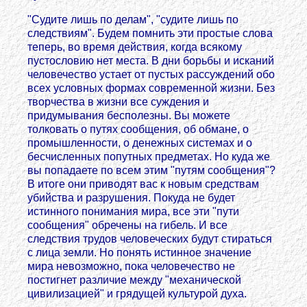
"Судите лишь по делам", "судите лишь по
следствиям". Будем помнить эти простые слова
теперь, во время действия, когда всякому
пустословию нет места. В дни борьбы и исканий
человечество устает от пустых рассуждений обо
всех условных формах современной жизни. Без
творчества в жизни все суждения и
придумывания бесполезны. Вы можете
толковать о путях сообщения, об обмане, о
промышленности, о денежных системах и о
бесчисленных попутных предметах. Но куда же
вы попадаете по всем этим "путям сообщения"?
В итоге они приводят вас к новым средствам
убийства и разрушения. Покуда не будет
истинного понимания мира, все эти "пути
сообщения" обречены на гибель. И все
следствия трудов человеческих будут стираться
с лица земли. Но понять истинное значение
мира невозможно, пока человечество не
постигнет различие между "механической
цивилизацией" и грядущей культурой духа.