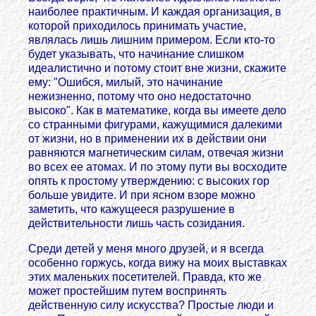
наиболее практичным. И каждая организация, в
которой приходилось принимать участие,
являлась лишь лишним примером. Если кто-то
будет указывать, что начинание слишком
идеалистично и потому стоит вне жизни, скажите
ему: "Ошибся, милый, это начинание
нежизненно, потому что оно недостаточно
высоко". Как в математике, когда вы имеете дело
со странными фигурами, кажущимися далекими
от жизни, но в применении их в действии они
равняются магнетическим силам, отвечая жизни
во всех ее атомах. И по этому пути вы восходите
опять к простому утверждению: с высоких гор
больше увидите. И при ясном взоре можно
заметить, что кажущееся разрушение в
действительности лишь часть созидания.
Среди детей у меня много друзей, и я всегда
особенно горжусь, когда вижу на моих выставках
этих маленьких посетителей. Правда, кто же
может простейшим путем воспринять
действенную силу искусства? Простые люди и