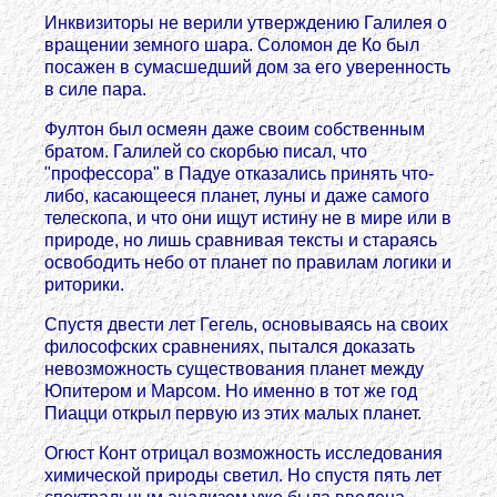
Инквизиторы не верили утверждению Галилея о
вращении земного шара. Соломон де Ко был
посажен в сумасшедший дом за его уверенность
в силе пара.
Фултон был осмеян даже своим собственным
братом. Галилей со скорбью писал, что
"профессора" в Падуе отказались принять что-
либо, касающееся планет, луны и даже самого
телескопа, и что они ищут истину не в мире или в
природе, но лишь сравнивая тексты и стараясь
освободить небо от планет по правилам логики и
риторики.
Спустя двести лет Гегель, основываясь на своих
философских сравнениях, пытался доказать
невозможность существования планет между
Юпитером и Марсом. Но именно в тот же год
Пиацци открыл первую из этих малых планет.
Огюст Конт отрицал возможность исследования
химической природы светил. Но спустя пять лет