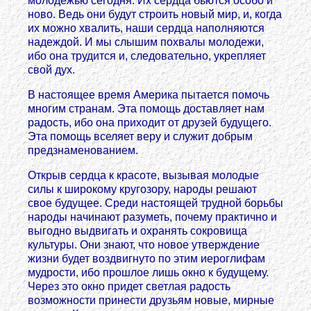
молодежью сегодня. Их сердца бьются особо и
ново. Ведь они будут строить новый мир, и, когда
их можно хвалить, наши сердца наполняются
надеждой. И мы слышим похвалы молодежи,
ибо она трудится и, следовательно, укрепляет
свой дух.
В настоящее время Америка пытается помочь
многим странам. Эта помощь доставляет нам
радость, ибо она приходит от друзей будущего.
Эта помощь вселяет веру и служит добрым
предзнаменованием.
Открыв сердца к красоте, вызывая молодые
силы к широкому кругозору, народы решают
свое будущее. Среди настоящей трудной борьбы
народы начинают разуметь, почему практично и
выгодно выдвигать и охранять сокровища
культуры. Они знают, что новое утверждение
жизни будет воздвигнуто по этим иероглифам
мудрости, ибо прошлое лишь окно к будущему.
Через это окно придет светлая радость
возможности принести друзьям новые, мирные