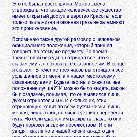
Это не была просто шутка. Можно смело
утверждать, что каждое человеческое существо
имеет открытый доступ в царство Красоты, если
только пыль жизни и оконная грязь не затемняют
это проникновение.
Вспоминаю также другой разговор с человеком
официального положения, который пришел
говорить по этому же предмету. Во время
трехчасовой беседы он отрицал все, что я
сказал ему, а я покрыл все сказанное им. В конце
я сказал: "В течение трех часов вы отрицали все
услышанное от меня, а я нашел место всему
сказанному вами. Будьте честны и скажите, чье
положение лучше?" И можно было видеть, как он
был озадачен, понимая, что он выявился лишь
духом отрицательным. И сколько их, этих
отрицающих, ходит по всем путям жизни, лишь
мешая, лишь отрицая, лишь суетливо перебегая
путь. Но если удастся им раскрыть глаза, то они
будут поражены своим невежеством. И они
увидят, как легко в нашей жизни каждого дня