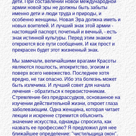
дети. При составлении новой международной
армии новой эры не должны быть забыты
именно дети и люди труда и природы, и
особенно женщины. Новая Эра должна иметь и
новых воителей. И лучший знак этой армии -
настоящий паспорт, почетный и вечный, - есть
знак истинной культуры. Перед этим знаком
откроются все пути сообщения. И как прост и
прекрасен будет этот жизненный знак.
Мы замечали, величайшими врагами Красоты
являются пошлость, ипокритство, эгоизм и
поверх всего невежество. Последнее хотя
вредно, не так опасно. Ибо эта болезнь может
быть излечима. И лучший совет для начала
лечения - обратиться к первоисточникам.
Стремление без предрассудков, основанное на
изучении действительной жизни, откроет глаза
заболевающим. Одна женщина, которая читает
лекции и искренне стремится объяснить
значение искусства, однажды спросила, как
назвать ее профессию? Я предложил для нее
ближайшее определение: "чистильщица окон".