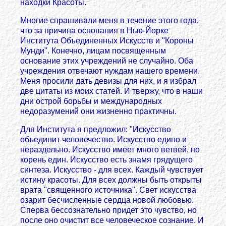
находки Красоты.
Многие спрашивали меня в течение этого года,
что за причина основания в Нью-Йорке
Института Объединенных Искусств и "Короны
Мунди". Конечно, лицам посвященным
основание этих учреждений не случайно. Оба
учреждения отвечают нуждам нашего времени.
Меня просили дать девизы для них, и я избрал
две цитаты из моих статей. И твержу, что в наши
дни острой борьбы и международных
недоразумений они жизненно практичны.
Для Института я предложил: "Искусство
объединит человечество. Искусство едино и
нераздельно. Искусство имеет много ветвей, но
корень един. Искусство есть знамя грядущего
синтеза. Искусство - для всех. Каждый чувствует
истину красоты. Для всех должны быть открыты
врата "священного источника". Свет искусства
озарит бесчисленные сердца новой любовью.
Сперва бессознательно придет это чувство, но
после оно очистит все человеческое сознание. И