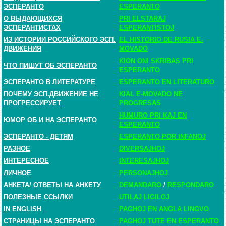
ЭСПЕРАНТО
ESPERANTO
О ВЫДАЮЩИХСЯ
PRI ELSTARAJ
ЭСПЕРАНТИСТАХ
ESPERANTISTOJ
ИЗ ИСТОРИИ РОССИЙСКОГО ЭСП.
EL HISTORIO DE RUSIA E-
ДВИЖЕНИЯ
MOVADO
KION ONI SKRIBAS PRI
ЧТО ПИШУТ ОБ ЭСПЕРАНТО
ESPERANTO
ЭСПЕРАНТО В ЛИТЕРАТУРЕ
ESPERANTO EN LITERATURO
ПОЧЕМУ ЭСП.ДВИЖЕНИЕ НЕ
KIAL E-MOVADO NE
ПРОГРЕССИРУЕТ
PROGRESAS
HUMURO PRI KAJ EN
ЮМОР ОБ И НА ЭСПЕРАНТО
ESPERANTO
ЭСПЕРАНТО - ДЕТЯМ
ESPERANTO POR INFANOJ
РАЗНОЕ
DIVERSAJHOJ
ИНТЕРЕСНОЕ
INTERESAJHOJ
ЛИЧНОЕ
PERSONAJHOJ
АНКЕТА
/
ОТВЕТЫ НА АНКЕТУ
DEMANDARO
/
RESPONDARO
ПОЛЕЗНЫЕ ССЫЛКИ
UTILAJ LIGILOJ
IN ENGLISH
PAGHOJ EN ANGLA LINGVO
СТРАНИЦЫ НА ЭСПЕРАНТО
PAGHOJ TUTE EN ESPERANTO