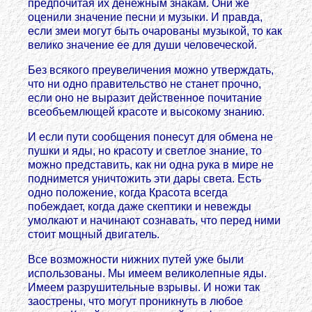
предпочитая их денежным знакам. Они же
оценили значение песни и музыки. И правда,
если змеи могут быть очарованы музыкой, то как
велико значение ее для души человеческой.
Без всякого преувеличения можно утверждать,
что ни одно правительство не станет прочно,
если оно не выразит действенное почитание
всеобъемлющей красоте и высокому знанию.
И если пути сообщения понесут для обмена не
пушки и яды, но красоту и светлое знание, то
можно представить, как ни одна рука в мире не
поднимется уничтожить эти дары света. Есть
одно положение, когда Красота всегда
побеждает, когда даже скептики и невежды
умолкают и начинают сознавать, что перед ними
стоит мощный двигатель.
Все возможности нижних путей уже были
использованы. Мы имеем великолепные яды.
Имеем разрушительные взрывы. И ножи так
заострены, что могут проникнуть в любое