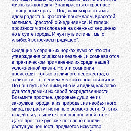
жизнь каждого дня. Знак красоты откроет все
"священные врата". Под знаком красоты мы
идем радостно. Красотой побеждаем. Красотой
молимся. Красотой объединяемся. И теперь
произносим эти слова не на снежных вершинах,
но в суете города. И чуя путь истины, мы с
улыбкой встречаем грядущее".
Сидящие в сереньких норках думают, что эти
утверждения слишком идеальны, и сомневаются
в практическом применении их среди нашей
усложненной жизни. Но эти сомнения
происходят только от личного невежества, от
забитости стеснением мелкой городской жизни.
Но наш путь не с ними, ибо мы видим, как легко
рушатся домики их серой посредственности.
Возьмите простые, здоровые души не из
закоулков города, а из природы, из необъятного
мира, где растут истинные возможности. От этих
людей вы услышите совершенно иной ответ.
Даже простые русские поселяне поняли
растущую ценность предметов искусства,