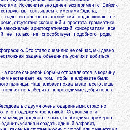
ектами. Исключительно ценен эксперимент с "Бейзик
а, которую мы связываем с именами Огдена,
ка надо использовать английский - подчеркиваю, не
емя, отсутствие склонений и простота грамматики,
ь закоснелый аристократический консерватизм, все
орый не только не способствует подобного рода
фографию. Это стало очевидно не сейчас, мы давно
 неотложная задача объединить усилия и добиться
 - а после свирепой борьбы отправляются в корзину
ниям настаивает на том, чтобы в алфавите было
отного пьяницы. Наш алфавит охватывает всего лишь
т полная неразбериха, непроходимые дебри новых
о беседовать с двумя очень одаренными, страстно
, и он одержим фонетикой. Он, конечно, и
аниям международного языка, необходима примерно
ъединить усилия и создать единый алфавит,
е, какие не спутаешь одну с другой или с нечеткими