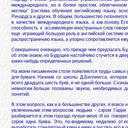
международного, но в более простом, облегченном 
инглиш" [система обучения английскому языку, осно
Ричардса и других. В общем, большинство склоняетс
в качестве международного языка, а как основу. Е
способность к ассимиляции иностранных слов говор
еще играющий большую роль в английской системе о
распространению языка, а упорно сопротивляется ему
Совершенно очевидно, что прежде чем предлагать Бу
об этом знаем, но Будущее настойчиво стучится в дв
каких-нибудь определенных решений.
На моем письменном столе появляются труды самых р
для бумаги. Начнем со школы Д.Биллингса, которая
всего двадцать шесть букв, и ни одной больше. Созн
немногим больше половины звуков, необходимых для
понятий.
В этом вопросе, как и в большинстве других, я вовсе
увлеченными этим вопросом людьми - сэром Гарри Д
разбирается в этом гораздо лучше меня. И он гово
сорок одна буква. Это, по-видимому, недалеко от ист
выработать стандартный ключ к нему и пустить его в