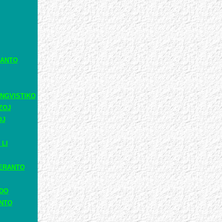
RANTO
NGVISTIKO
ZOJ
OJ
 LI
ERANTO
ADO
ANTO