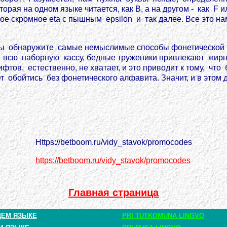
рая на одном языке читается, как В, а на другом - как F и
е скромное eta с пышным epsilon и так далее. Все это на
ы обнаружите самые немыслимые способы фонетической т
в всю наборную кассу, бедные труженики привлекают жир
фтов, естественно, не хватает, и это приводит к тому, ч
бойтись без фонетического алфавита. Значит, и в этом д
Https://betboom.ru/vidy_stavok/promocodes
https://betboom.ru/vidy_stavok/promocodes
Главная страница
ЩЕМ ЯЗЫКЕ
PRI TUTKOMUNA LINGVO