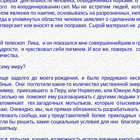
сферах деятельности человека, объединяемых науками. В 
о по координированию сил. Мы не встретим людей, кото
ом явления по наитию, основываясь на разрозненных, не
гда в упомянутых областях человек заявляет о сделанно
ергают или вносят в нее поправки. Сырой материал не да
ный телескоп Лика, и он показался мне совершеннейшим и 
рости, я чувствовал себя пигмеем. И все же, поверьте, 
чества.
сему миру?
 еще задолго до моего рождения, и было придумано нес
бные. Они поглотили какое-то количество умственной эне
апример, приехавшего в Перу, или Норвегию, или Южную Аф
исколько не поможет ему разговаривать с другими людьми 
поминает тех загадочных мотыльков, которые отыскиваю
знаю. Очевидно, мы, чья прямая обязанность разрабатыва
вовать сообща, как у представителей более прикладных на
ли бы решить, какие социальные условия для них благопри
шельцу.
я попытки изучить возможность использования какого-ли