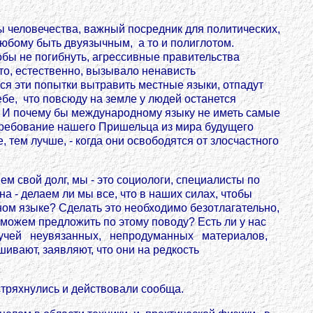
сы человечества, важный посредник для политических,
любому быть двуязычным, а то и полиглотом.
бы не погибнуть, агрессивные правительства
то, естественно, вызывало ненависть
тся эти попытки вытравить местные языки, отпадут
бе, что повсюду на земле у людей останется
гу. И почему бы международному языку не иметь самые
 требование нашего Пришельца из мира будущего
 тем лучше, - когда они освободятся от злосчастного
м свой долг, мы - это социологи, специалисты по
а - делаем ли мы все, что в наших силах, чтобы
ом языке? Сделать это необходимо безотлагательно,
 можем предложить по этому поводу? Есть ли у нас
ко кучей неувязанных, непродуманных материалов,
ают, заявляют, что они на редкость
встряхнулись и действовали сообща.