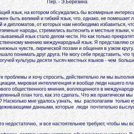
Пер. - Э.Березина
сеобщий язык, на котором обсуждались бы всемирные интере
ен быть великий и гибкий язык, что, однако, не помешает 
и дипломатов, от которых нам необходимо избавиться, что
еземные народы, стремились вытеснить и местные языки, ч
язываемый язык стало делом чести. Но как только прекратя
ественному мнению международный язык. Я представляю се
у нежных чувств, лирической поэзии и общения в узком кру
шало понимать друг друга. Не могу себе представить, что
гучей культуры десяти тысяч местных языков - чем больше,
е проблемы и хочу спросить, действительно ли мы выполняе
оциации, мировая интеллигенция и вообще люди нашего план
рового общественного мнения, воплощенного в международн
ленный план того, как это сделать. Что же практически мы
ов? Насколько мне удалось узнать, мы располагаем толь
еживающими данными, которые люди почтительно выслушив
ого недостаточно, и все настоятельнее требуют, чтобы мы 