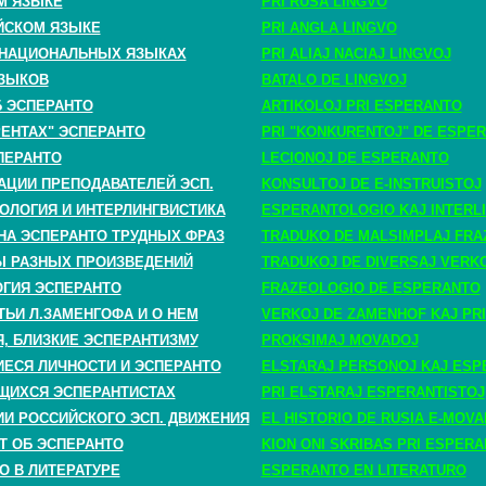
М ЯЗЫКЕ
PRI RUSA LINGVO
ЙСКОМ ЯЗЫКЕ
PRI ANGLA LINGVO
 НАЦИОНАЛЬНЫХ ЯЗЫКАХ
PRI ALIAJ NACIAJ LINGVOJ
ЗЫКОВ
BATALO DE LINGVOJ
Б ЭСПЕРАНТО
ARTIKOLOJ PRI ESPERANTO
РЕНТАХ" ЭСПЕРАНТО
PRI "KONKURENTOJ" DE ESPE
ПЕРАНТО
LECIONOJ DE ESPERANTO
АЦИИ ПРЕПОДАВАТЕЛЕЙ ЭСП.
KONSULTOJ DE E-INSTRUISTOJ
ОЛОГИЯ И ИНТЕРЛИНГВИСТИКА
ESPERANTOLOGIO KAJ INTERLI
НА ЭСПЕРАНТО ТРУДНЫХ ФРАЗ
TRADUKO DE MALSIMPLAJ FRA
 РАЗНЫХ ПРОИЗВЕДЕНИЙ
TRADUKOJ DE DIVERSAJ VERK
ГИЯ ЭСПЕРАНТО
FRAZEOLOGIO DE ESPERANTO
ТЬИ Л.ЗАМЕНГОФА И О НЕМ
VERKOJ DE ZAMENHOF KAJ PRI
, БЛИЗКИЕ ЭСПЕРАНТИЗМУ
PROKSIMAJ MOVADOJ
СЯ ЛИЧНОСТИ И ЭСПЕРАНТО
ELSTARAJ PERSONOJ KAJ ESP
ЩИХСЯ ЭСПЕРАНТИСТАХ
PRI ELSTARAJ ESPERANTISTOJ
ИИ РОССИЙСКОГО ЭСП. ДВИЖЕНИЯ
EL HISTORIO DE RUSIA E-MOV
Т ОБ ЭСПЕРАНТО
KION ONI SKRIBAS PRI ESPER
О В ЛИТЕРАТУРЕ
ESPERANTO EN LITERATURO