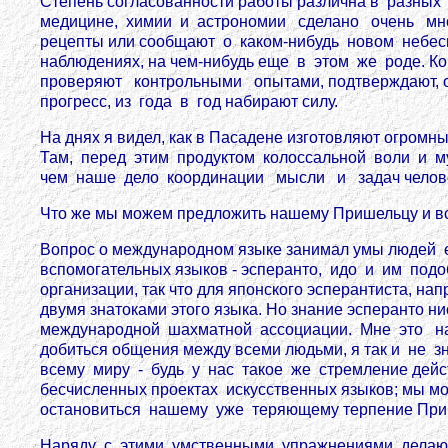
Степень согласованности работы различна в разных 
медицине, химии и астрономии сделано очень мног
рецепты или сообщают о каком-нибудь новом небесн
наблюдениях, на чем-нибудь еще в этом же роде. Ко
проверяют контрольными опытами, подтверждают, отв
прогресс, из года в год набирают силу.
На днях я видел, как в Пасадене изготовляют огром
Там, перед этим продуктом колоссальной воли и муд
чем наше дело координации мысли и задач челове
Что же мы можем предложить нашему Пришельцу и в
Вопрос о международном языке занимал умы людей
вспомогательных языков - эсперанто, идо и им подо
организации, так что для японского эсперантиста, н
двумя знатоками этого языка. Но знание эсперанто н
международной шахматной ассоциации. Мне это на
добиться общения между всеми людьми, я так и не 
всему миру - будь у нас такое же стремление дейст
бесчисленных проектах искусственных языков; мы мог
остановиться нашему уже теряющему терпение При
Наряду с этими умственными упражнениями делаютс