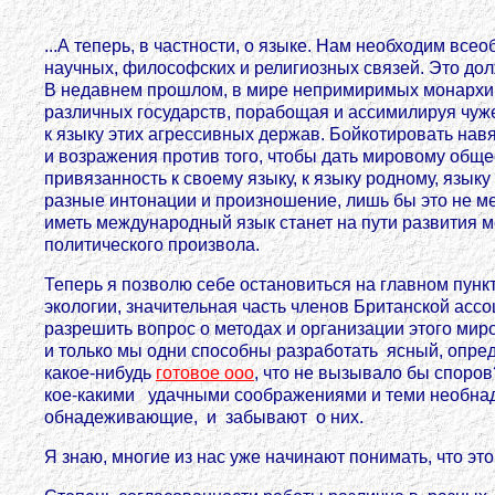
...А теперь, в частности, о языке. Нам необходим в
научных, философских и религиозных связей. Это долж
В недавнем прошлом, в мире непримиримых монархий 
различных государств, порабощая и ассимилируя чуж
к языку этих агрессивных держав. Бойкотировать нав
и возражения против того, чтобы дать мировому общ
привязанность к своему языку, к языку родному, язык
разные интонации и произношение, лишь бы это не ме
иметь международный язык станет на пути развития мо
политического произвола.
Теперь я позволю себе остановиться на главном пункт
экологии, значительная часть членов Британской асс
разрешить вопрос о методах и организации этого ми
и только мы одни способны разработать ясный, опреде
какое-нибудь
готовое ооо
, что не вызывало бы спор
кое-какими удачными соображениями и теми необнад
обнадеживающие, и забывают о них.
Я знаю, многие из нас уже начинают понимать, что эт