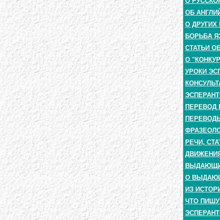
О РУССКО
ОБ АНГЛИ
О ДРУГИХ
БОРЬБА Я
СТАТЬИ О
О "КОНКУ
УРОКИ ЭС
КОНСУЛЬТ
ЭСПЕРАНТ
ПЕРЕВОД 
ПЕРЕВОДЫ
ФРАЗЕОЛО
РЕЧИ, СТА
ДВИЖЕНИЯ
ВЫДАЮЩИЕ
О ВЫДАЮ
ИЗ ИСТОР
ЧТО ПИШУ
ЭСПЕРАНТ