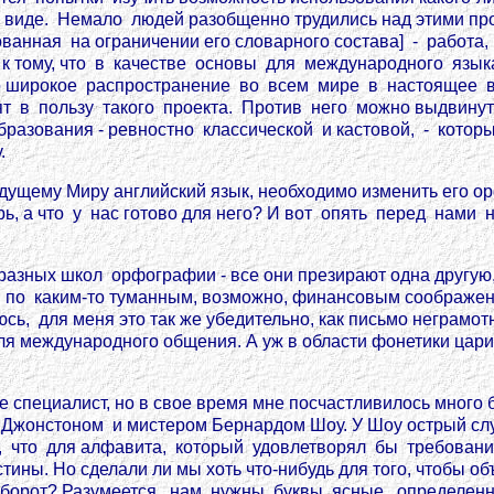
виде. Немало людей разобщенно трудились над этими про
ванная на ограничении его словарного состава] - работ
я к тому, что в качестве основы для международного язы
го широкое распространение во всем мире в настоящее вр
ят в пользу такого проекта. Против него можно выдвинут
бразования - ревностно классической и кастовой, - кот
.
дущему Миру английский язык, необходимо изменить его ор
ерь, а что у нас готово для него? И вот опять перед нами
азных школ орфографии - все они презирают одна другую,
 по каким-то туманным, возможно, финансовым соображе
аюсь, для меня это так же убедительно, как письмо неграм
 международного общения. А уж в области фонетики цари
 не специалист, но в свое время мне посчастливилось мног
жонстоном и мистером Бернардом Шоу. У Шоу острый слух
рит, что для алфавита, который удовлетворял бы требов
ины. Но сделали ли мы хоть что-нибудь для того, чтобы об
 оборот? Разумеется, нам нужны буквы ясные, определенны