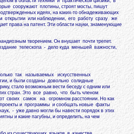
целом в области техники и практической физики, в
рые сооружают плотины, строят мосты, пишут
подтвержденных идеях, на каких-то обнадеживающих
м им открытии или наблюдении, его работу сразу же
ет права на патент. Эти области науки, знаменующие
грандиозным творением. Он внушает почти трепет.
создание телескопа - дело куда меньшей важности,
колько так называемых искусственных
ргии, и были созданы довольно солидные
рику, стало возможным вести беседу с одним или
этих стран. Это все равно, что быть членом
т своих самок на огромном расстоянии. Но как
ть проекты и программы и сообщать новые факты
ук, - уже давно могли бы навести порядок в этих
ятны и какие пагубны, и определить, на чем
бо из существующих языков в качестве