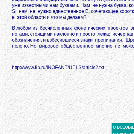
уже известными нам буквами. Нам не нужна буква, кото
S, нам не нужно единственное E, сочетающее коротко
в этой области и что мы делаем?
В любом из бесчисленных фонетических проектов в
ногами, стоящими наклонно и просто лежа; исчерпа
обозначения, и взбесившиеся знаки препинания. Шри
нелепо. Но мировое общественное мнение не может о
...
http://www.lib.ru/INOFANT/UELS/articls2.txt
О ВСЕОБ