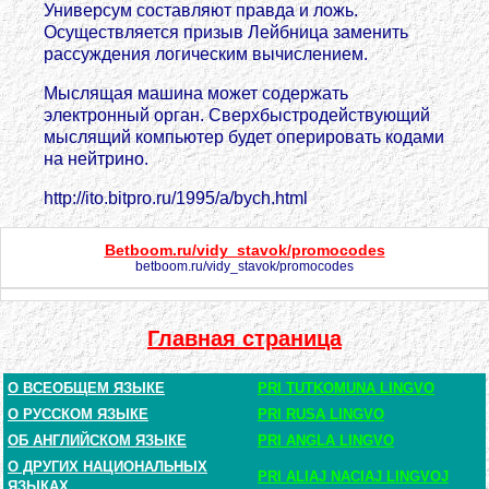
Универсум составляют правда и ложь.
Осуществляется призыв Лейбница заменить
рассуждения логическим вычислением.
Мыслящая машина может содержать
электронный орган. Сверхбыстродействующий
мыслящий компьютер будет оперировать кодами
на нейтрино.
http://ito.bitpro.ru/1995/a/bych.html
Betboom.ru/vidy_stavok/promocodes
betboom.ru/vidy_stavok/promocodes
Главная страница
О ВСЕОБЩЕМ ЯЗЫКЕ
PRI TUTKOMUNA LINGVO
О РУССКОМ ЯЗЫКЕ
PRI RUSA LINGVO
ОБ АНГЛИЙСКОМ ЯЗЫКЕ
PRI ANGLA LINGVO
О ДРУГИХ НАЦИОНАЛЬНЫХ
PRI ALIAJ NACIAJ LINGVOJ
ЯЗЫКАХ