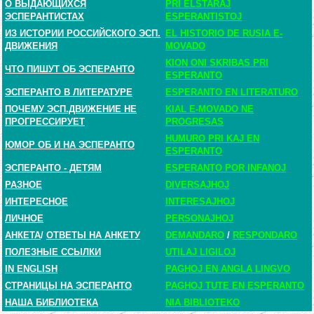
О ВЫДАЮЩИХСЯ
PRI ELSTARAJ
ЭСПЕРАНТИСТАХ
ESPERANTISTOJ
ИЗ ИСТОРИИ РОССИЙСКОГО ЭСП.
EL HISTORIO DE RUSIA E-
ДВИЖЕНИЯ
MOVADO
KION ONI SKRIBAS PRI
ЧТО ПИШУТ ОБ ЭСПЕРАНТО
ESPERANTO
ЭСПЕРАНТО В ЛИТЕРАТУРЕ
ESPERANTO EN LITERATURO
ПОЧЕМУ ЭСП.ДВИЖЕНИЕ НЕ
KIAL E-MOVADO NE
ПРОГРЕССИРУЕТ
PROGRESAS
HUMURO PRI KAJ EN
ЮМОР ОБ И НА ЭСПЕРАНТО
ESPERANTO
ЭСПЕРАНТО - ДЕТЯМ
ESPERANTO POR INFANOJ
РАЗНОЕ
DIVERSAJHOJ
ИНТЕРЕСНОЕ
INTERESAJHOJ
ЛИЧНОЕ
PERSONAJHOJ
АНКЕТА
/
ОТВЕТЫ НА АНКЕТУ
DEMANDARO
/
RESPONDARO
ПОЛЕЗНЫЕ ССЫЛКИ
UTILAJ LIGILOJ
IN ENGLISH
PAGHOJ EN ANGLA LINGVO
СТРАНИЦЫ НА ЭСПЕРАНТО
PAGHOJ TUTE EN ESPERANTO
НАША БИБЛИОТЕКА
NIA BIBLIOTEKO