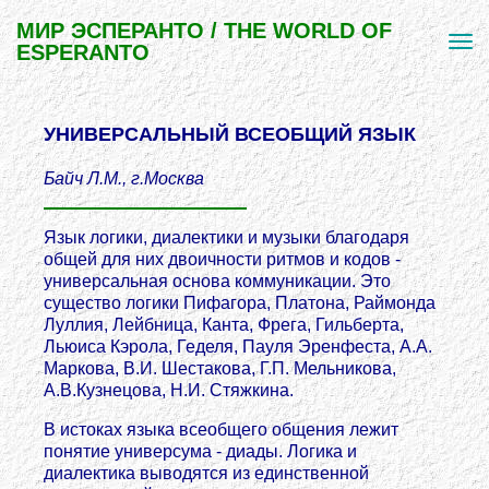
МИР ЭСПЕРАНТО / THE WORLD OF
ESPERANTO
УНИВЕРСАЛЬНЫЙ ВСЕОБЩИЙ ЯЗЫК
Байч Л.М., г.Москва
Язык логики, диалектики и музыки благодаря
общей для них двоичности ритмов и кодов -
универсальная основа коммуникации. Это
существо логики Пифагора, Платона, Раймонда
Луллия, Лейбница, Канта, Фрега, Гильберта,
Льюиса Кэрола, Геделя, Пауля Эренфеста, А.А.
Маркова, В.И. Шестакова, Г.П. Мельникова,
А.В.Кузнецова, Н.И. Стяжкина.
В истоках языка всеобщего общения лежит
понятие универсума - диады. Логика и
диалектика выводятся из единственной