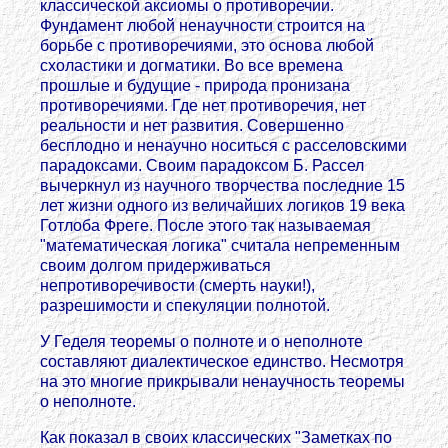
классической аксиомы о противоречии.
Фундамент любой ненаучности строится на
борьбе с противоречиями, это основа любой
схоластики и догматики. Во все времена
прошлые и будущие - природа пронизана
противоречиями. Где нет противоречия, нет
реальности и нет развития. Совершенно
бесплодно и ненаучно носиться с расселовскими
парадоксами. Своим парадоксом Б. Рассел
вычеркнул из научного творчества последние 15
лет жизни одного из величайших логиков 19 века
Готлоба Фреге. После этого так называемая
"математическая логика" считала непременным
своим долгом придерживаться
непротиворечивости (смерть науки!),
разрешимости и спекуляции полнотой.
У Геделя теоремы о полноте и о неполноте
составляют диалектическое единство. Несмотря
на это многие прикрывали ненаучность теоремы
о неполноте.
Как показал в своих классических "Заметках по