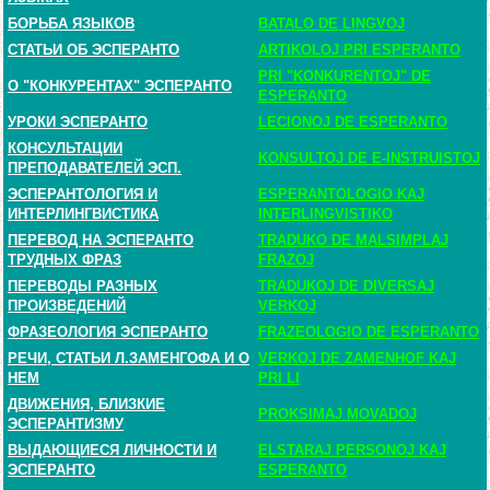
БОРЬБА ЯЗЫКОВ
BATALO DE LINGVOJ
СТАТЬИ ОБ ЭСПЕРАНТО
ARTIKOLOJ PRI ESPERANTO
PRI "KONKURENTOJ" DE
О "КОНКУРЕНТАХ" ЭСПЕРАНТО
ESPERANTO
УРОКИ ЭСПЕРАНТО
LECIONOJ DE ESPERANTO
КОНСУЛЬТАЦИИ
KONSULTOJ DE E-INSTRUISTOJ
ПРЕПОДАВАТЕЛЕЙ ЭСП.
ЭСПЕРАНТОЛОГИЯ И
ESPERANTOLOGIO KAJ
ИНТЕРЛИНГВИСТИКА
INTERLINGVISTIKO
ПЕРЕВОД НА ЭСПЕРАНТО
TRADUKO DE MALSIMPLAJ
ТРУДНЫХ ФРАЗ
FRAZOJ
ПЕРЕВОДЫ РАЗНЫХ
TRADUKOJ DE DIVERSAJ
ПРОИЗВЕДЕНИЙ
VERKOJ
ФРАЗЕОЛОГИЯ ЭСПЕРАНТО
FRAZEOLOGIO DE ESPERANTO
РЕЧИ, СТАТЬИ Л.ЗАМЕНГОФА И О
VERKOJ DE ZAMENHOF KAJ
НЕМ
PRI LI
ДВИЖЕНИЯ, БЛИЗКИЕ
PROKSIMAJ MOVADOJ
ЭСПЕРАНТИЗМУ
ВЫДАЮЩИЕСЯ ЛИЧНОСТИ И
ELSTARAJ PERSONOJ KAJ
ЭСПЕРАНТО
ESPERANTO