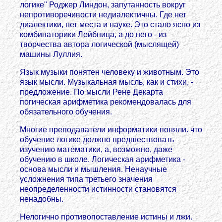
логике" Роджер Линдон, запутанность вокруг
непротиворечивости недиалектичны. Где нет
диалектики, нет места и науке. Это стало ясно из
комбинаторики Лейбница, а до него - из
творчества автора логической (мыслящей)
машины Луллия.
Язык музыки понятен человеку и животным. Это
язык мысли. Музыкальная мысль, как и стихи, -
предложение. По мысли Рене Декарта
погическая арифметика рекомендовалась для
обязательного обучения.
Многие преподаватели информатики поняли. что
обучение логике должно предшествовать
изучению математики, а, возможно, даже
обучению в школе. Логическая арифметика -
основа мысли и мышления. Ненаучные
усложнения типа третьего значения
неопределенности истинности становятся
ненадобны.
Нелогично противопоставление истины и лжи.