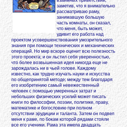
взаимных приветствий,
заметив, что я внимательно
рассматриваю раму,
занимавшую большую
часть комнаты, он сказал,
что меня, быть может,
удивит его работа над
проектом усовершенствования умозрительного
знания при помощи технических и механических
операций. Но мир вскоре оценит всю полезность
этого проекта; и он льстил себя уверенностью,
что более возвышенная идея никогда еще не
зарождалась ни в чьей голове. Каждому
известно, как трудно изучать науки и искусства
по общепринятой методе; между тем благодаря
его изобретению самый невежественный
человек с помощью умеренных затрат и
небольших физических усилий может писать
книги по философии, поэзии, политике, праву,
математике и богословию при полном
отсутствии эрудиции и таланта. Затем он подвел
меня к раме, по бокам которой рядами стояли
все его ученики. Рама эта имела двадцать