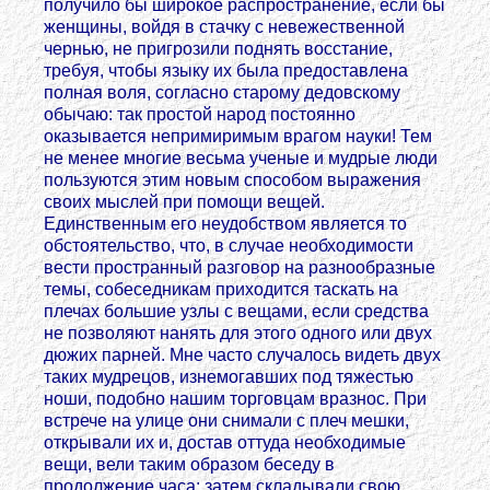
получило бы широкое распространение, если бы
женщины, войдя в стачку с невежественной
чернью, не пригрозили поднять восстание,
требуя, чтобы языку их была предоставлена
полная воля, согласно старому дедовскому
обычаю: так простой народ постоянно
оказывается непримиримым врагом науки! Тем
не менее многие весьма ученые и мудрые люди
пользуются этим новым способом выражения
своих мыслей при помощи вещей.
Единственным его неудобством является то
обстоятельство, что, в случае необходимости
вести пространный разговор на разнообразные
темы, собеседникам приходится таскать на
плечах большие узлы с вещами, если средства
не позволяют нанять для этого одного или двух
дюжих парней. Мне часто случалось видеть двух
таких мудрецов, изнемогавших под тяжестью
ноши, подобно нашим торговцам вразнос. При
встрече на улице они снимали с плеч мешки,
открывали их и, достав оттуда необходимые
вещи, вели таким образом беседу в
продолжение часа; затем складывали свою