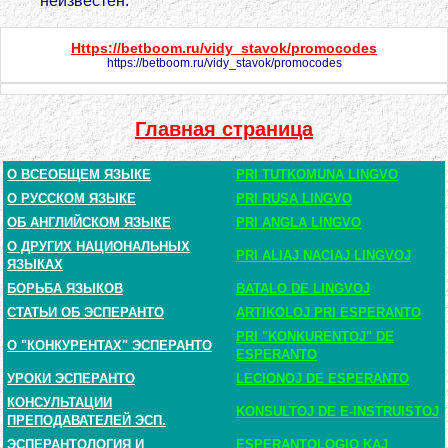
неизвестен.
Https://betboom.ru/vidy_stavok/promocodes
https://betboom.ru/vidy_stavok/promocodes
Главная страница
О ВСЕОБЩЕМ ЯЗЫКЕ
PRI TUTKOMUNA LINGVO
О РУССКОМ ЯЗЫКЕ
PRI RUSA LINGVO
ОБ АНГЛИЙСКОМ ЯЗЫКЕ
PRI ANGLA LINGVO
О ДРУГИХ НАЦИОНАЛЬНЫХ
PRI ALIAJ NACIAJ LINGVOJ
ЯЗЫКАХ
БОРЬБА ЯЗЫКОВ
BATALO DE LINGVOJ
СТАТЬИ ОБ ЭСПЕРАНТО
ARTIKOLOJ PRI ESPERANTO
PRI "KONKURENTOJ" DE
О "КОНКУРЕНТАХ" ЭСПЕРАНТО
ESPERANTO
УРОКИ ЭСПЕРАНТО
LECIONOJ DE ESPERANTO
КОНСУЛЬТАЦИИ
KONSULTOJ DE E-INSTRUISTOJ
ПРЕПОДАВАТЕЛЕЙ ЭСП.
ЭСПЕРАНТОЛОГИЯ И
ESPERANTOLOGIO KAJ