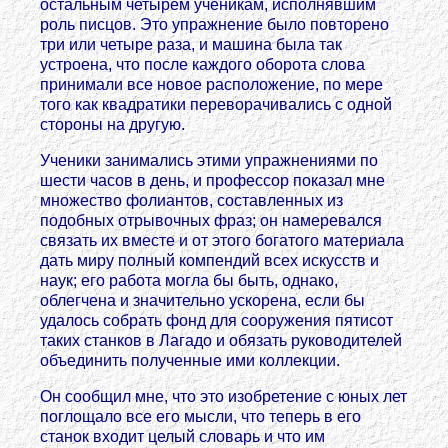
остальным четырем ученикам, исполнявшим
роль писцов. Это упражнение было повторено
три или четыре раза, и машина была так
устроена, что после каждого оборота слова
принимали все новое расположение, по мере
того как квадратики переворачивались с одной
стороны на другую.
Ученики занимались этими упражнениями по
шести часов в день, и профессор показал мне
множество фолиантов, составленных из
подобных отрывочных фраз; он намеревался
связать их вместе и от этого богатого материала
дать миру полный компендий всех искусств и
наук; его работа могла бы быть, однако,
облегчена и значительно ускорена, если бы
удалось собрать фонд для сооружения пятисот
таких станков в Лагадо и обязать руководителей
объединить полученные ими коллекции.
Он сообщил мне, что это изобретение с юных лет
поглощало все его мысли, что теперь в его
станок входит целый словарь и что им