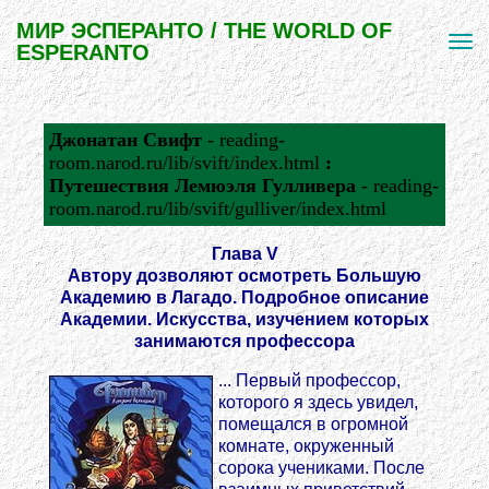
МИР ЭСПЕРАНТО / THE WORLD OF
ESPERANTO
Джонатан Свифт
- reading-
room.narod.ru/lib/svift/index.html
:
Путешествия Лемюэля Гулливера
- reading-
room.narod.ru/lib/svift/gulliver/index.html
Глава V
Автору дозволяют осмотреть Большую
Академию в Лагадо. Подробное описание
Академии. Искусства, изучением которых
занимаются профессора
... Первый профессор,
которого я здесь увидел,
помещался в огромной
комнате, окруженный
сорока учениками. После