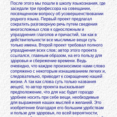
После этого мы пошли в школу языкознания, где
заседали три профессора на совещании,
посвященном вопросу об усовершенствовании
родного языка. Первый проект предлагал
сократить разговорную речь путем сведения
многосложных слов к односложным и
упразднения глаголов и причастий, так как в
действительности все мыслимые вещи суть
только имена. Второй проект требовал полного
упразднения всех слов; автор этого проекта
ссылался, главным образом, на его пользу для
здоровья и сбережение времени. Ведь
очевидно, что каждое произносимое нами слово
сопряжено с некоторым изнашиванием легких и,
следовательно, приводит к сокращению нашей
жизни. А так как слова суть только названия
вещей,
то автор проекта высказывает
предположение, что для нас будет гораздо
удобнее носить при себе вещи, необходимые
для выражения наших мыслей и желаний. Это
изобретение благодаря его большим удобствам
и пользе для здоровья, по всей вероятности,