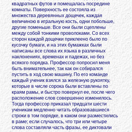
квадратных футов и помещалась посредине
комнаты. Поверхность ее состояла из
множества деревянных дощечек, каждая
величиною в игральную кость, одни побольше,
другие поменьше. Все они были сцеплены
между собой тонкими проволоками. Со всех
сторон каждой дощечки приклеено было по
кусочку бумаги, и на этих бумажках были
написаны все слова их языка в различных
наклонениях, временах и падежах, но без
всякого порядка. Профессор попросил меня
быть внимательнее, так как он собирался
пустить в ход свою машину. По его команде
каждый ученик взялся за железную рукоятку,
которые в числе сорока были вставлены по
краям рамы, и быстро повернул ее, после чего
расположение слов совершенно изменилось.
Тогда профессор приказал тридцати шести
ученикам медленно читать образовавшиеся
строки в том порядке, в каком они разместились
в раме; если случалось, что три или четыре
слова составляли часть фразы, ее диктовали