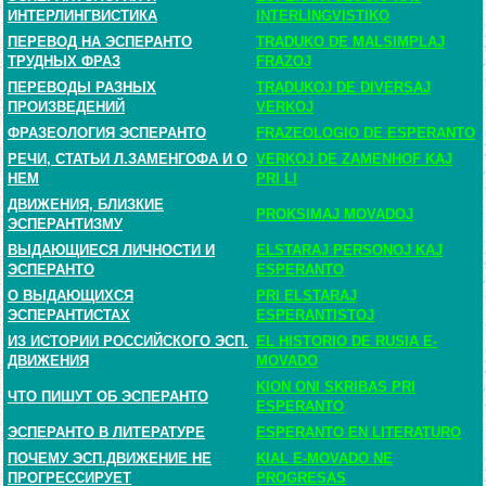
ИНТЕРЛИНГВИСТИКА
INTERLINGVISTIKO
ПЕРЕВОД НА ЭСПЕРАНТО
TRADUKO DE MALSIMPLAJ
ТРУДНЫХ ФРАЗ
FRAZOJ
ПЕРЕВОДЫ РАЗНЫХ
TRADUKOJ DE DIVERSAJ
ПРОИЗВЕДЕНИЙ
VERKOJ
ФРАЗЕОЛОГИЯ ЭСПЕРАНТО
FRAZEOLOGIO DE ESPERANTO
РЕЧИ, СТАТЬИ Л.ЗАМЕНГОФА И О
VERKOJ DE ZAMENHOF KAJ
НЕМ
PRI LI
ДВИЖЕНИЯ, БЛИЗКИЕ
PROKSIMAJ MOVADOJ
ЭСПЕРАНТИЗМУ
ВЫДАЮЩИЕСЯ ЛИЧНОСТИ И
ELSTARAJ PERSONOJ KAJ
ЭСПЕРАНТО
ESPERANTO
О ВЫДАЮЩИХСЯ
PRI ELSTARAJ
ЭСПЕРАНТИСТАХ
ESPERANTISTOJ
ИЗ ИСТОРИИ РОССИЙСКОГО ЭСП.
EL HISTORIO DE RUSIA E-
ДВИЖЕНИЯ
MOVADO
KION ONI SKRIBAS PRI
ЧТО ПИШУТ ОБ ЭСПЕРАНТО
ESPERANTO
ЭСПЕРАНТО В ЛИТЕРАТУРЕ
ESPERANTO EN LITERATURO
ПОЧЕМУ ЭСП.ДВИЖЕНИЕ НЕ
KIAL E-MOVADO NE
ПРОГРЕССИРУЕТ
PROGRESAS