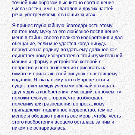
точнейшим образом высчитано соотношение
числа частиц, имен, глаголов и других частей
речи, употребляемых в наших книгах.
Я принес глубочайшую благодарность этому
почтенному мужу за его любезное посвящение
меня в тайны своего великого изобретения и дал
обещание, если мне удастся когда-нибудь
вернуться на родину, воздать ему должное как
единственному изобретателю этой изумительной
машины, форму и устройство которой я
попросил у него позволения срисовать на
бумаге и прилагаю свой рисунок к настоящему
изданию. Я сказал ему, что в Европе хотя и
существует между учеными обычай похищать
друг у друга изобретения, имеющий, впрочем, ту
положительную сторону, что возбуждает
полемику для разрешения вопроса, кому
принадлежит подлинное первенство, тем не
менее я обещаю принять все меры, чтобы честь
этого изобретения всецело осталась за ним и
никем не оспаривалась.