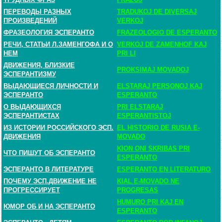
ПЕРЕВОДЫ РАЗНЫХ
TRADUKOJ DE DIVERSAJ
ПРОИЗВЕДЕНИЙ
VERKOJ
ФРАЗЕОЛОГИЯ ЭСПЕРАНТО
FRAZEOLOGIO DE ESPERANTO
РЕЧИ, СТАТЬИ Л.ЗАМЕНГОФА И О
VERKOJ DE ZAMENHOF KAJ
НЕМ
PRI LI
ДВИЖЕНИЯ, БЛИЗКИЕ
PROKSIMAJ MOVADOJ
ЭСПЕРАНТИЗМУ
ВЫДАЮЩИЕСЯ ЛИЧНОСТИ И
ELSTARAJ PERSONOJ KAJ
ЭСПЕРАНТО
ESPERANTO
О ВЫДАЮЩИХСЯ
PRI ELSTARAJ
ЭСПЕРАНТИСТАХ
ESPERANTISTOJ
ИЗ ИСТОРИИ РОССИЙСКОГО ЭСП.
EL HISTORIO DE RUSIA E-
ДВИЖЕНИЯ
MOVADO
KION ONI SKRIBAS PRI
ЧТО ПИШУТ ОБ ЭСПЕРАНТО
ESPERANTO
ЭСПЕРАНТО В ЛИТЕРАТУРЕ
ESPERANTO EN LITERATURO
ПОЧЕМУ ЭСП.ДВИЖЕНИЕ НЕ
KIAL E-MOVADO NE
ПРОГРЕССИРУЕТ
PROGRESAS
HUMURO PRI KAJ EN
ЮМОР ОБ И НА ЭСПЕРАНТО
ESPERANTO