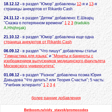
18.12.12 -
в раздел "Юмор" добавлены
12
-я и
13
-я
страницы анекдотов от Rikardo Cash
24.11.12 -
в раздел "Детям" добавлено: Е.Шварц
"Сказка о потерянном времени"
1
2
3
(tradukis
A.Hhijhnjak)
21.10.12
- в раздел "Юмор" добавлена еще одна
страница анекдотов от Rikardo Cash
06.09.12
- в раздел "Что пишут" добавлены статьи
"Гимнастика для языка"
и
"Монеты и банкноты с
изображением выпускников медицинского факультета
Московского университета"
01.08.12 -
в раздел "Разное" добавлена поэма Юрия
Давыдова "Что делать? или Теория Счастья"; 5 часть:
"Учебник эсперанто"
1
2
3
4
более ранние добавления
Betboom.ru/vidy_stavok/promocodes