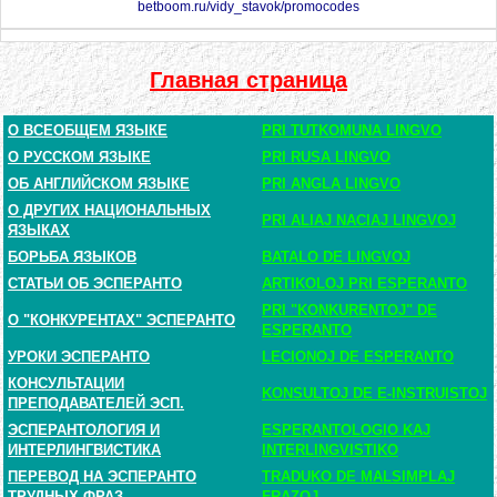
betboom.ru/vidy_stavok/promocodes
Главная страница
О ВСЕОБЩЕМ ЯЗЫКЕ
PRI TUTKOMUNA LINGVO
О РУССКОМ ЯЗЫКЕ
PRI RUSA LINGVO
ОБ АНГЛИЙСКОМ ЯЗЫКЕ
PRI ANGLA LINGVO
О ДРУГИХ НАЦИОНАЛЬНЫХ
PRI ALIAJ NACIAJ LINGVOJ
ЯЗЫКАХ
БОРЬБА ЯЗЫКОВ
BATALO DE LINGVOJ
СТАТЬИ ОБ ЭСПЕРАНТО
ARTIKOLOJ PRI ESPERANTO
PRI "KONKURENTOJ" DE
О "КОНКУРЕНТАХ" ЭСПЕРАНТО
ESPERANTO
УРОКИ ЭСПЕРАНТО
LECIONOJ DE ESPERANTO
КОНСУЛЬТАЦИИ
KONSULTOJ DE E-INSTRUISTOJ
ПРЕПОДАВАТЕЛЕЙ ЭСП.
ЭСПЕРАНТОЛОГИЯ И
ESPERANTOLOGIO KAJ
ИНТЕРЛИНГВИСТИКА
INTERLINGVISTIKO
ПЕРЕВОД НА ЭСПЕРАНТО
TRADUKO DE MALSIMPLAJ
ТРУДНЫХ ФРАЗ
FRAZOJ