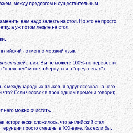
скажем, между предлогом и существительным
енить, вам надо залезть на стол. Но это не просто,
тку, а уж потом лезьте на стол.
ки.
глийский - отменно мерзкий язык.
вности
действия. Вы не можете 100%-но перевести
ка "преуспел" может обернуться в "преуспевал" с
ых международных языков, я вдруг осознал - а чего
и что? Если человек в прошедшем времени говорит,
от него можно очистить.
ак исторически сложилось, что английский стал
герундии просто смешны в XXI-веке. Как если бы,