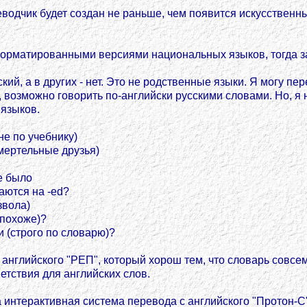
одчик будет создан не раньше, чем появится искусственны
форматированными версиями национальных языков, тогда з
кий, а в других - нет. Это не родственные языки. Я могу пе
, возможно говорить по-английски русскими словами. Но, я 
 языков.
не по учебнику)
мертельные друзья)
не было
ваются на -ed?
звола)
/похоже)?
и (строго по словарю)?
глийского "РЕП", который хорош тем, что словарь совсем 
етствия для английских слов.
 интерактивная система перевода с английского "Протон-C