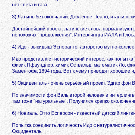
нет света и газа.
3) Латынь без окончаний. Джузеппе Пеано, итальянский
Достойнейший проект: латинские слова нормализуютс
непоxожих "продолжения": Интерлингва ИАЛА и Глос
4) Идо - выкидыш Эсперанто, авторство мутно-коллект
Идо представляет исторический интерес, как попытка
физик Пфаундлер, химик Оствальд, математик Ло, фи
Заменгофа 1894 года. Вот к чему приводят хорошие и
5) Окциденталь - очень серьёзный проект. Эдгар фон 
По значимости фон Валь второй человек в интерлингв
там тоже "натуральные". Получился крепко сколоченны
6) Новиаль, Отто Есперсон - известный датский лингви
Попытка соединить логичность Идо с натуралистичнос
Окциденталь.