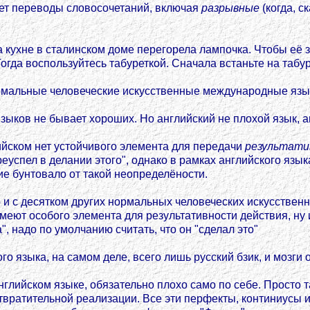
ает переводы словосочетаний, включая
разрывные
(когда, 
ухне в сталинском доме перегорела лампочка. Чтобы её зам
гда воспользуйтесь табуреткой. Сначала встаньте на табуре
ормальные человеческие искусственные международные язы
ков не бывает хороших. Но английский не плохой язык, ан
ийском нет устойчивого элемента для передачи
результати
реуспел в делании этого", однако в рамках английского язы
ие бунтовало от такой неопределёности.
о и с десятком других нормальных человеческих искусственн
еют особого элемента для результативности действия, ну 
а", надо по умолчанию считать, что он "сделал это"
го языка, на самом деле, всего лишь русский бзик, и мозги 
нглийском языке, обязательно плохо само по себе. Просто т
вратительной реализации. Все эти перфекты, континиусы и 