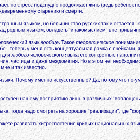
вает, но стресс подспудно продолжает жить (ведь ребёнок 
еждевременному старению и смерти.
остранным языком, но большинство русских так и остаётся 
" над родным языком, овладеть "инакомыслием" вне привыч
человеческий язык
вообще
. Такое
теоретическое
понимание
ебе - теперь у меня есть концептуальная рамка с ячейками, 
л для
любого
человеческого языка его конкретные наполните
чия, частицы и даже междометия. Но в этом нет необходимо
мне и так известно.
зыки. Почему именно искусственные? Да, потому что по-ум
 доступен нашему восприятию лишь в различных "воплощени
ыка, тогда надо смотреть на хорошие "реализации", где "фо
ете развязать хитросплетения кривых национальных языков