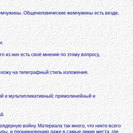
жемчужины. Общечеловеческие жемчужины есть везде,
и.
го из них есть своё мнение по этому вопросу,
хожу на телеграфный стиль изложения.
жий и мультипликативный; прямолинейный и
д.
дерную войну. Материала так много, что никто всего
уры, и проникновению даже в самые дикие места, где