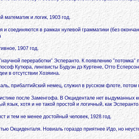
 математик и логик, 1903 год.
я и соединяются в рамках нулевой грамматики (без оконча
а
ивное, 1907 год.
 "научной переработки" Эсперанто. К появлению "потомка"
лософ Кутюра, лингвисты Будуэн дэ Куртене, Отто Есперсо
деи в отсутствии Хозяина.
Валь, прибалтийский немец, служил в русском флоте, потом 
истике после Заменгофа. В Окцидентале нет выдуманных ко
й язык, хотя и не такой простой и логичный, как Эсперанто
ст и тем не менее достойный человек, 1928 год.
тью Окциденталя. Новиаль гораздо приятнее Идо, но неуст