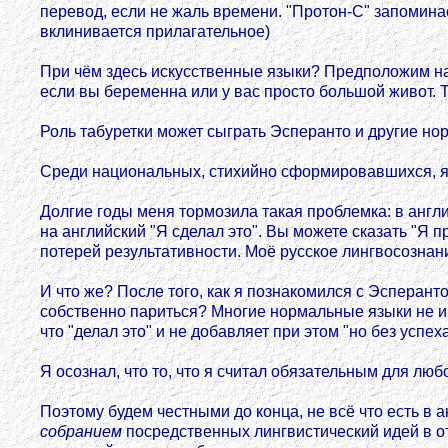
перевод, если не жаль времени. "Протон-С" запомин
вклинивается прилагательное)
При чём здесь искусственные языки? Предположим на к
если вы беременна или у вас просто большой живот. То
Роль табуретки может сыграть Эсперанто и другие н
Среди национальных, стихийно сформировавшихся, язы
Долгие годы меня тормозила такая проблемка: в англ
на английский "Я сделал это". Вы можете сказать "Я п
потерей результативности. Моё русское лингвосознан
И что же? После того, как я познакомился с Эсперант
собственно париться? Многие нормальные языки не им
что "делал это" и не добавляет при этом "но без успех
Я осознал, что то, что я считал обязательным для любо
Поэтому будем честными до конца, не всё что есть в а
собранием
посредственных лингвистический идей в от