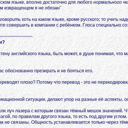
ческом языке, вполне достаточно для любого
нормального
че
ым извращенцем я не обязан"
говорить
хоть на каком языке, кроме русского; то учить н
те совершить в компании с ребёнком. Глоса специально со
~~~~~~~~~~~~~
и?
стену английского языка, быть может, в душе понимая, что 
вас обоснованно презирать и не бояться его.
ереводят плохо? Потому что перевод - это не перекодировк
кационной ситуации, делают упор на разные её аспекты, ос
 или луч лазера с которым связан тёмный мешок значений.
пагой, по правилам другого языка, то есть под другим угло
ак не связаны. Общность устанавливается только через тё