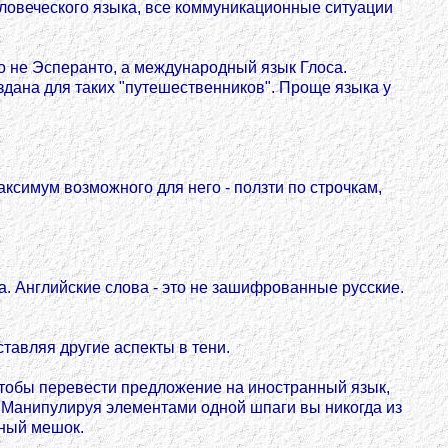
ловеческого языка, все коммуникационные ситуации
адо не Эсперанто, а международный язык Глоса.
здана для таких "путешественников". Проще языка у
максимум возможного для него - ползти по строчкам,
а. Английские слова - это не зашифрованные русские.
тавляя другие аспекты в тени.
 Чтобы перевести предложение на иностранный язык,
м. Манипулируя элементами одной шпаги вы никогда из
мный мешок.