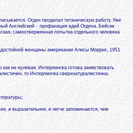
описывается. Огден проделал титаническую работу. Уже
ьный Английский - профанация идей Огдена. Бейсик
ческая, самоотверженная попытка отдельного человека
ги достойной женщины американки Алисы Моррис, 1951
 как не нулевая. Интерлингва готова заимствовать
алистичен, то Интерлингва сверхнатуралистична.
итературы;
е, и выразительнее, и легче запоминаются, чем