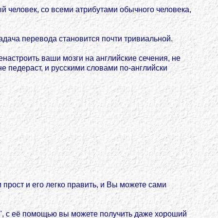
й человек, со всеми атрибутами обычного человека,
адача перевода становится почти тривиальной.
ренастроить ваши мозги на английские сечения, не
не педераст, и русскими словами по-английски
прост и его легко править, и Вы можете сами
", с её помощью вы можете получить даже хороший