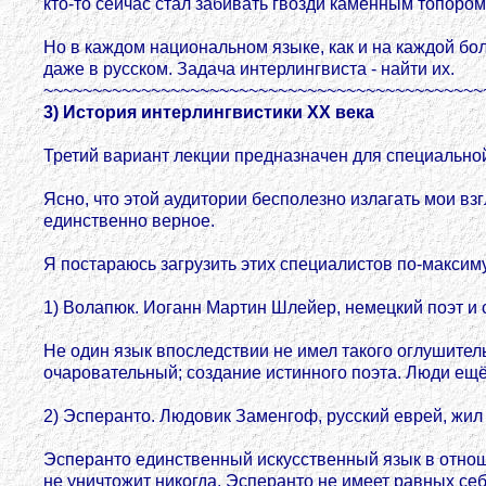
кто-то сейчас стал забивать гвозди каменным топором
Но в каждом национальном языке, как и на каждой б
даже в русском. Задача интерлингвиста - найти их.
~~~~~~~~~~~~~~~~~~~~~~~~~~~~~~~~~~~~~~~~~~~~~
3) История интерлингвистики XX века
Третий вариант лекции предназначен для специальной
Ясно, что этой аудитории бесполезно излагать мои взг
единственно верное.
Я постараюсь загрузить этих специалистов по-макси
1) Волапюк. Иоганн Мартин Шлейер, немецкий поэт и 
Не один язык впоследствии не имел такого оглушите
очаровательный; создание истинного поэта. Люди ещё 
2) Эсперанто. Людовик Заменгоф, русский еврей, жил 
Эсперанто единственный искусственный язык в отноше
не уничтожит никогда. Эсперанто не имеет равных се