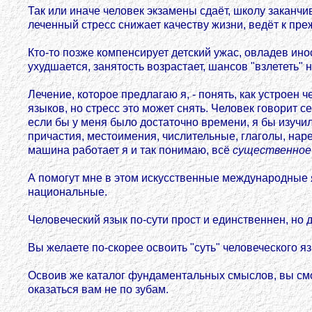
Так или иначе человек экзамены сдаёт, школу заканчи
леченный стресс снижает качеству жизни, ведёт к пр
Кто-то позже компенсирует детский ужас, овладев ин
ухудшается, занятость возрастает, шансов "взлететь
Лечение, которое предлагаю я, - понять, как устроен 
языков, но стресс это может снять. Человек говорит с
если бы у меня было достаточно времени, я бы изучи
причастия, местоимения, числительные, глаголы, наре
машина работает я и так понимаю, всё
существенное
А помогут мне в этом искусственные международные я
национальные.
Человеческий язык по-сути прост и единственнен, но
Вы желаете по-скорее освоить "суть" человеческого яз
Освоив же каталог фундаментальных смыслов, вы смож
оказаться вам не по зубам.