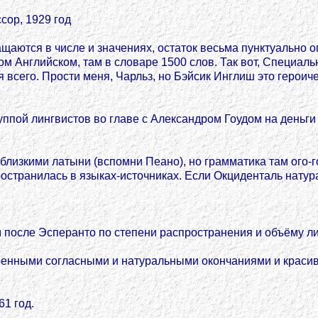
сор, 1929 год
щаются в числе и значениях, остаток весьма пунктуально 
ом Английском, там в словаре 1500 слов. Так вот, Специал
я всего. Прости меня, Чарльз, но Бэйсик Инглиш это герои
уппой лингвистов во главе с Александром Гоудом на день
изкими латыни (вспомни Пеано), но грамматика там ого-го
ространилась в языках-источниках. Если Окциденталь натур
 после Эсперанто по степени распространения и объёму л
оенными согласными и натуральными окончаниями и красиве
61 год.