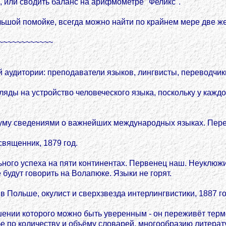
, или сводить баланс на арифмометре "Феликс".
ольшой помойке, всегда можно найти по крайнем мере две 
~~~~~~~~~~~~
 аудитории: преподаватели языков, лингвисты, переводчик
ляды на устройство человеческого языка, поскольку у каждо
муму сведениями о важнейших международных языках. Пере
священник, 1879 год.
льного успеха на пяти континентах. Первенец наш. Неуклю
будут говорить на Волапюке. Языки не горят.
в Польше, окулист и сверхзвезда интерлингвистики, 1887 го
нии которого можно быть уверенным - он переживёт термоя
бе по количеству и объёму словарей, многообразию литерат