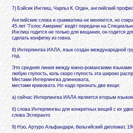
7) Бэйсик Инглиш, Чарльз К. Огден, английский профес
Английские слова и грамматика не меняются, но сокра
45 лет "Голос Америки" ведёт передачи на Специальн
Инглиш годится не только для вещания, он годится дл
сделать конфетку из говна.
8) Интерлингва ИАЛА, язык создан международной гр
год.
Это средняя линия между южно-романскими языками бл
любую глупость, коль скоро глупость эта широко расп
Местами Интерлингва длинновата,
местами кривовата. Но надо признать две вещи:
а) сейчас Интерлингва ИАЛА является вторым языком
б) слова Интерлингвы для конкретных вещей с их удв
слова Эсперанто
9) Нэо, Артуро Альфандари, бельгийский дипломат, 19