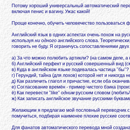
Потому хороший универсальный автоматический перев
включая пенис и вагину. Ужас какой!
Проще конечно, обучить человечество пользоваться 
Английский язык в одних аспектах очень похож на русс
используя
ни одного
английского слова. Теоретически
говорить не буду. Я ограничусь сопоставлениями двух
a) За что можно полюбить артикли? (на самом деле, а 
б) Английский перфект и русский совершенный вид (с
в) Куда в английском языке подевалась частица "бы"?
г) Герундий, тайна (для лохов) которой нет и никогда 
д) Как различить глагол и причастие, если оба оканчи
е) Согласование времён - пример чистого бзика (прои
ё) Как перевести "like"
одним
русским словом (любить
ж) Как записать английское звучание русскими буквам
Желающим я предлагаю мой пословный переводчик с ан
помучиться, подбирая наименее плохие русские соотв
Для фанатов автоматического перевода мной создана