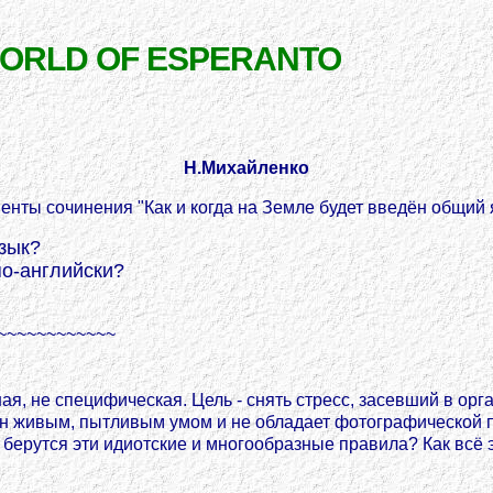
WORLD OF ESPERANTO
Н.Михайленко
енты сочинения "Как и когда на Земле будет введён общий 
язык?
по-английски?
~~~~~~~~~~~~
ая, не специфическая. Цель - снять стресс, засевший в ор
ён живым, пытливым умом и не обладает фотографической па
а берутся эти идиотские и многообразные правила? Как всё