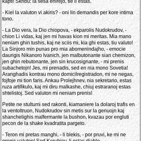
kapti! Skribu: la sesa enirejo, tie li estas.
- Kiel la valuton vi akiris? - oni lin demandis per kore intima
tono.
- La Dio vera, la Dio chiopova, - ekparolis Nudokrudov, -
chion Li vidas, kaj jen mi havas kion mi meritas. Mia mano
neniam ghin tushis, kaj ne sciis mi, kia ghi estas, tiu valuto!
La Sinjoro min punas pro mia abomenindajho, - emocie
daurigis Nikanoro Ivanich, jen malbutonante sian chemizon,
jen ghin rebutonante, jen sin krucosignante, - mi prenis
subachetojn! Jes, mi prenadis, sed en nia mono Sovetia!
Aranghadis kontrau mono domicilregistradon, mi ne negas,
fojfoje mi tion faris. Ankau Prolejhnev, nia sekretario, estas
ruza artifikulo, kaj mi diru malkashe, chiuj estraranoj estas
shtelistoj. Sed valuton mi neniam prenis!
Petite ne stultumi sed rakonti, kiamaniere la dolaroj trafis en
la ventoltruon, Nudokrudov sin metis sur la genuojn kaj
shanchelighis malfermante la bushon, kvazau por engluti
pecon de la shake kvadratita pargeto.
- Teron mi pretas manghi, - li blekis, - por pruvi, ke mi ne
prenis valuton! Sed Kerubjev, li estas diablo.