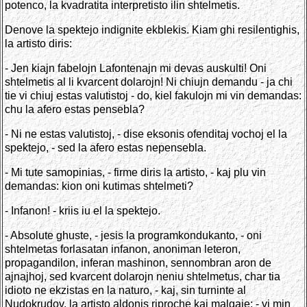
potenco, la kvadratita interpretisto ilin shtelmetis.
Denove la spektejo indignite ekblekis. Kiam ghi resilentighis,
la artisto diris:
- Jen kiajn fabelojn Lafontenajn mi devas auskulti! Oni
shtelmetis al li kvarcent dolarojn! Ni chiujn demandu - ja chi
tie vi chiuj estas valutistoj - do, kiel fakulojn mi vin demandas:
chu la afero estas pensebla?
- Ni ne estas valutistoj, - dise eksonis ofenditaj vochoj el la
spektejo, - sed la afero estas nepensebla.
- Mi tute samopinias, - firme diris la artisto, - kaj plu vin
demandas: kion oni kutimas shtelmeti?
- Infanon! - kriis iu el la spektejo.
- Absolute ghuste, - jesis la programkondukanto, - oni
shtelmetas forlasatan infanon, anoniman leteron,
propagandilon, inferan mashinon, sennombran aron de
ajnajhoj, sed kvarcent dolarojn neniu shtelmetus, char tia
idioto ne ekzistas en la naturo, - kaj, sin turninte al
Nudokrudov, la artisto aldonis riproche kaj malgaje: - vi min