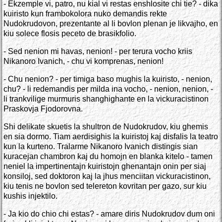
- Ekzemple vi, patro, nu kial vi restas enshlosite chi tie? - dika
kuiristo kun frambokolora nuko demandis rekte
Nudokrudovon, prezentante al li bovlon plenan je likvajho, en
kiu solece flosis peceto de brasikfolio.
- Sed nenion mi havas, nenion! - per terura vocho kriis
Nikanoro Ivanich, - chu vi komprenas, nenion!
- Chu nenion? - per timiga baso mughis la kuiristo, - nenion,
chu? - li redemandis per milda ina vocho, - nenion, nenion, -
li trankvilige murmuris shanghighante en la vickuracistinon
Praskovja Fjodorovna.
Shi delikate skuetis la shultron de Nudokrudov, kiu ghemis
en sia dormo. Tiam aerdisighis la kuiristoj kaj disfalis la teatro
kun la kurteno. Tralarme Nikanoro Ivanich distingis sian
kuracejan chambron kaj du homojn en blanka kitelo - tamen
neniel la impertinentajn kuiristojn ghenantajn onin per siaj
konsiloj, sed doktoron kaj la jhus menciitan vickuracistinon,
kiu tenis ne bovlon sed telereton kovritan per gazo, sur kiu
kushis injektilo.
- Ja kio do chio chi estas? - amare diris Nudokrudov dum oni