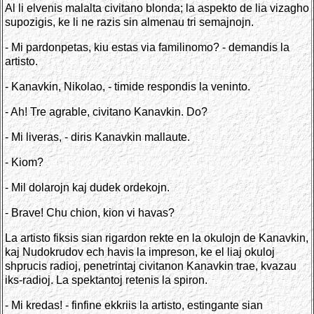
Al li elvenis malalta civitano blonda; la aspekto de lia vizagho
supozigis, ke li ne razis sin almenau tri semajnojn.
- Mi pardonpetas, kiu estas via familinomo? - demandis la
artisto.
- Kanavkin, Nikolao, - timide respondis la veninto.
- Ah! Tre agrable, civitano Kanavkin. Do?
- Mi liveras, - diris Kanavkin mallaute.
- Kiom?
- Mil dolarojn kaj dudek ordekojn.
- Brave! Chu chion, kion vi havas?
La artisto fiksis sian rigardon rekte en la okulojn de Kanavkin,
kaj Nudokrudov ech havis la impreson, ke el liaj okuloj
shprucis radioj, penetrintaj civitanon Kanavkin trae, kvazau
iks-radioj. La spektantoj retenis la spiron.
- Mi kredas! - finfine ekkriis la artisto, estingante sian