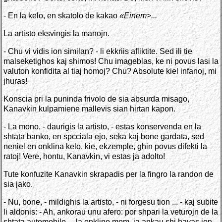
- En la kelo, en skatolo de kakao
«Einem>...
La artisto eksvingis la manojn.
- Chu vi vidis ion similan? - li ekkriis afliktite. Sed ili tie
malseketighos kaj shimos! Chu imageblas, ke ni povus lasi la
valuton konfidita al tiaj homoj? Chu? Absolute kiel infanoj, mi
jhuras!
Konscia pri la puninda frivolo de sia absurda misago,
Kanavkin kulpamiene mallevis sian hirtan kapon.
- La mono, - daurigis la artisto, - estas konservenda en la
shtata banko, en spcciala ejo, seka kaj bone gardata, sed
neniel en onklina kelo, kie, ekzemple, ghin povus difekti la
ratoj! Vere, hontu, Kanavkin, vi estas ja adolto!
Tute konfuzite Kanavkin skrapadis per la fingro la randon de
sia jako.
- Nu, bone, - mildighis la artisto, - ni forgesu tion ... - kaj subite
li aldonis: - Ah, ankorau unu afero: por shpari la veturojn de la
shtata automobilo ... la onklino mem, ja ankau shi havas ion,