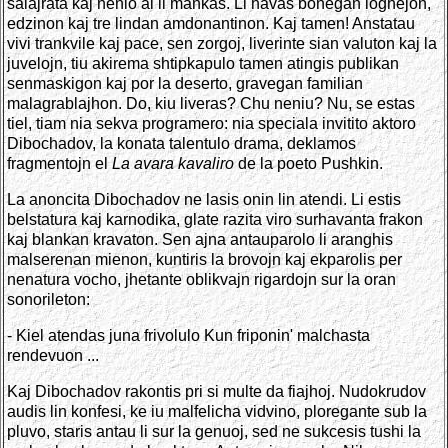
salajrata kaj nenio al li mankas. Li havas bonegan loghejon,
edzinon kaj tre lindan amdonantinon. Kaj tamen! Anstatau
vivi trankvile kaj pace, sen zorgoj, liverinte sian valuton kaj la
juvelojn, tiu akirema shtipkapulo tamen atingis publikan
senmaskigon kaj por la deserto, gravegan familian
malagrablajhon. Do, kiu liveras? Chu neniu? Nu, se estas
tiel, tiam nia sekva programero: nia speciala invitito aktoro
Dibochadov, la konata talentulo drama, deklamos
fragmentojn el
La avara kavaliro
de la poeto Pushkin.
La anoncita Dibochadov ne lasis onin lin atendi. Li estis
belstatura kaj karnodika, glate razita viro surhavanta frakon
kaj blankan kravaton. Sen ajna antauparolo li aranghis
malserenan mienon, kuntiris la brovojn kaj ekparolis per
nenatura vocho, jhetante oblikvajn rigardojn sur la oran
sonorileton:
- Kiel atendas juna frivolulo Kun friponin' malchasta
rendevuon ...
Kaj Dibochadov rakontis pri si multe da fiajhoj. Nudokrudov
audis lin konfesi, ke iu malfelicha vidvino, ploregante sub la
pluvo, staris antau li sur la genuoj, sed ne sukcesis tushi la