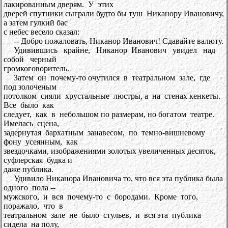
лакированным дверям. У этих
дверей спутники сыграли будто бы туш Никанору Ивановичу,
а затем гулкий бас
с небес весело сказал:
-- Добро пожаловать, Никанор Иванович! Сдавайте валюту.
Удивившись крайне, Никанор Иванович увидел над
собой черный
громкоговоритель.
Затем он почему-то очутился в театральном зале, где
под золоченым
потолком сияли хрустальные люстры, а на стенах кенкеты.
Все было как
следует, как в небольшом по размерам, но богатом театре.
Имелась сцена,
задернутая бархатным занавесом, по темно-вишневому
фону усеянным, как
звездочками, изображениями золотых увеличенных десяток,
суфлерская будка и
даже публика.
Удивило Никанора Ивановича то, что вся эта публика была
одного пола --
мужского, и вся почему-то с бородами. Кроме того,
поражало, что в
театральном зале не было стульев, и вся эта публика
сидела на полу,