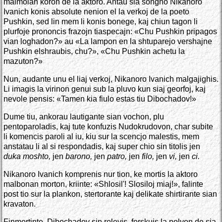
malmolan koron de la aktoro. Antau sia songho Nikanoro
Ivanich konis absolute nenion el la verkoj de la poeto
Pushkin, sed lin mem li konis bonege, kaj chiun tagon li
plurfoje prononcis frazojn tiaspecajn: «Chu Pushkin pripagos
vian loghadon?» au «La lampon en la shtuparejo vershajne
Pushkin elshraubis, chu?», «Chu Pushkin achetu la
mazuton?»
Nun, audante unu el liaj verkoj, Nikanoro Ivanich malgajighis.
Li imagis la virinon genui sub la pluvo kun siaj georfoj, kaj
nevole pensis: «Tamen kia fiulo estas tiu Dibochadov!»
Dume tiu, ankorau lautigante sian vochon, plu
pentoparoladis, kaj tute konfuzis Nudokrudovon, char subite
li komencis paroli al iu, kiu sur la scencjo malestis, mem
anstatau li al si respondadis, kaj super chio sin titolis jen
duka moshto,
jen
barono,
jen
patro,
jen
filo,
jen
vi,
jen
ci.
Nikanoro Ivanich komprenis nur tion, ke mortis la aktoro
malbonan morton, kriinte: «Shlosil'! Slosiloj miaj!», falinte
post tio sur la plankon, stertorante kaj delikate shirtirante sian
kravaton.
Finmortinte, Dibochadov sin relevis, forskuis la polvon de sia