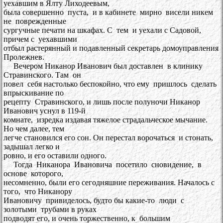
уехавшим в Ялту Лиходеевым,
была совершенно пуста, и в кабинете мирно висели никем
не поврежденные
сургучные печати на шкафах. С тем и уехали с Садовой,
причем с уехавшими
отбыл растерянный и подавленный секретарь домоуправления
Пролежнев.
Вечером Никанор Иванович был доставлен в клинику
Стравинского. Там он
повел себя настолько беспокойно, что ему пришлось сделать
впрыскивание по
рецепту Стравинского, и лишь после полуночи Никанор
Иванович уснул в 119-й
комнате, изредка издавая тяжелое страдальческое мычание.
Но чем далее, тем
легче становился его сон. Он перестал ворочаться и стонать,
задышал легко и
ровно, и его оставили одного.
Тогда Никанора Ивановича посетило сновидение, в
основе которого,
несомненно, были его сегодняшние переживания. Началось с
того, что Никанору
Ивановичу привиделось, будто бы какие-то люди с
золотыми трубами в руках
подводят его, и очень торжественно, к большим