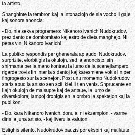
la artisto.
Shanghinte la tembron kaj la intonaciojn de sia vocho li gaje
kaj sonore anoncis:
- Do, nia sekva programero: Nikanoro Ivanich Nudokrudov,
prezidanto de domkomitato kaj estro de dieta manghejo. Ni
petas vin, Nikanoro Ivanich!
La publiko respondis per ghenerala aplaudo. Nudokrudov,
surprizite, elorbitigis la okulojn, sed la anoncisto, sin
shirmante per la mano kontrau la lumo de la scenejlamparo,
rigarde trovis lin inter la sidantoj kaj karesmiene vokis lin per
fingrogesto sur la scenejon. Post unu momento Nudokrudov
staris apud la artisto sen scii, kiel li tien venis. Shprucante en
liajn okulojn de malsupre kaj de antaue, la lumo de
diverskoloraj lampoj dronigis en la ombro la spektejon kaj la
publikon.
- Do, kara Nikanoro Ivanich, donu al ni ekzemplon, - varme
diris la juna artisto, - kaj liveru la valuton.
Estighis silento. Nudokrudov pauzis por ekspiri kaj mallaute