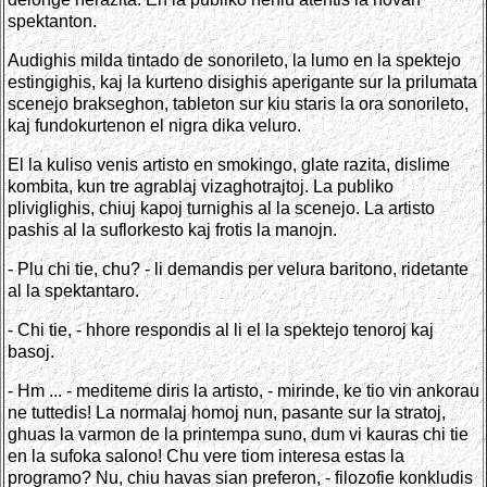
spektanton.
Audighis milda tintado de sonorileto, la lumo en la spektejo
estingighis, kaj la kurteno disighis aperigante sur la prilumata
scenejo brakseghon, tableton sur kiu staris la ora sonorileto,
kaj fundokurtenon el nigra dika veluro.
El la kuliso venis artisto en smokingo, glate razita, dislime
kombita, kun tre agrablaj vizaghotrajtoj. La publiko
pliviglighis, chiuj kapoj turnighis al la scenejo. La artisto
pashis al la suflorkesto kaj frotis la manojn.
- Plu chi tie, chu? - li demandis per velura baritono, ridetante
al la spektantaro.
- Chi tie, - hhore respondis al li el la spektejo tenoroj kaj
basoj.
- Hm ... - mediteme diris la artisto, - mirinde, ke tio vin ankorau
ne tuttedis! La normalaj homoj nun, pasante sur la stratoj,
ghuas la varmon de la printempa suno, dum vi kauras chi tie
en la sufoka salono! Chu vere tiom interesa estas la
programo? Nu, chiu havas sian preferon, - filozofie konkludis