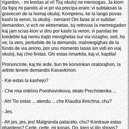
rigardon, - mi kredas al vi! Tiuj okuloj ne mensogas. Ja kiom
da fojoj mi parolis al vi pri via precipa eraro: vi subtaksas la
gravecon de la homaj okuloj. Komprenu, ke la lango povas
kashi la veron, la okuloj - neniam! Oni faras al vi subitan
demandon, vi ech ne ektremetas, tuj retrovas la memregadon
kaj jam scias kion vi diru por kashi la veron, vi parolas tre
kredeble kaj neniu trajto movighetas sur via vizagho, sed, ho
ve, la vero, perturbite de la demando, malmergighas de la
fundo de via animo, por unu momento lasas sin vidi en viaj
okuloj, kaj chio finitas. Ghi estas rimarkita, kaj vi, kaptita!
Prononcinte, kaj tre arde, tiun tre konvinkan oratorajhon, la
artisto tenere demandis Kanavkinon:
- Kie estas la kashejo?
- Che mia onklino Porohovnikova, strato Prechistenka ...
- Ah! Tio estas ... atendu ... che Klaudia Ilinichna, chu?
- Jes.
- Ah jes, jes, jes! Malgranda palaceto, chu? Kontraue estas
ghardeno? Certe, certe, mi konas. Do, kien vi ilin shovis?