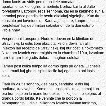
domo konis au vidis personon tiele nomatan. La
apartamento, kie loghis la mortinto Berlioz kaj la al Jalto
forveturinta Latronov, estis senhoma, kaj en la kabineto sur la
shrankoj pace pendis de neniu difektitaj sigelajhoj. Kun tiu
konstato oni forveturis de Sadovaja, cetere, kunpreninte la
perpleksan kaj deprimitan sekretarion de la domestraro
Prolejhnev.
Vespere oni transportis Nudokrudovon en la klinikon de
Stravinskij. Li estis tiom ekscitita, ke oni devis fari al li
injekton lau recepto de Stravinskij, kaj nur post la noktomezo
Nikanoro Ivanich endormighis en la chambro 119-a, kvankam
iam kaj iam li eligadis doloran mughon sufokan.
Tamen post kelka tempo lia dormo ighis pli kvieta. Li chesis
sin turnadi kaj ghemi, spiris facile kaj egale, do oni lasis lin
sola.
Tiam lin vizitis songho, kies bazo, sendube, estis liaj
hodiauaj travivajhoj. Komence li songhis, ke iaj homoj kun
ora trumpeto en la mano kondukas lin, kaj ech tre solene, al
granda pordo lakita. Ke veninte che la pordon la
akompanantoj ludis al Nikanoro Ivanich salutan fanfaron,