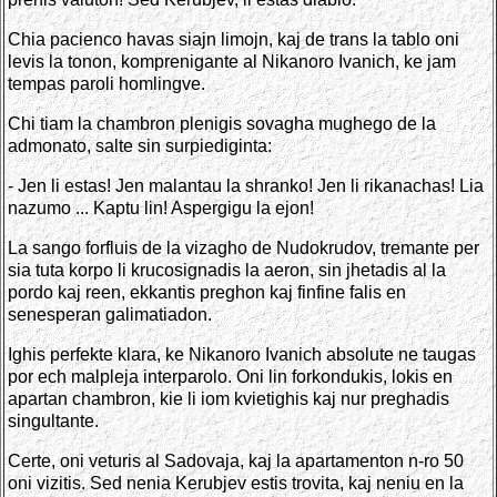
Chia pacienco havas siajn limojn, kaj de trans la tablo oni
levis la tonon, komprenigante al Nikanoro Ivanich, ke jam
tempas paroli homlingve.
Chi tiam la chambron plenigis sovagha mughego de la
admonato, salte sin surpiediginta:
- Jen li estas! Jen malantau la shranko! Jen li rikanachas! Lia
nazumo ... Kaptu lin! Aspergigu la ejon!
La sango forfluis de la vizagho de Nudokrudov, tremante per
sia tuta korpo li krucosignadis la aeron, sin jhetadis al la
pordo kaj reen, ekkantis preghon kaj finfine falis en
senesperan galimatiadon.
Ighis perfekte klara, ke Nikanoro Ivanich absolute ne taugas
por ech malpleja interparolo. Oni lin forkondukis, lokis en
apartan chambron, kie li iom kvietighis kaj nur preghadis
singultante.
Certe, oni veturis al Sadovaja, kaj la apartamenton n-ro 50
oni vizitis. Sed nenia Kerubjev estis trovita, kaj neniu en la