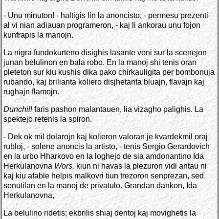
- Unu minuton! - haltigis lin la anoncisto, - permesu prezenti
al vi nian adiauan programeron, - kaj li ankorau unu fojon
kunfrapis la manojn.
La nigra fundokurteno disighis lasante veni sur la scenejon
junan belulinon en bala robo. En la manoj shi tenis oran
pleteton sur kiu kushis dika pako chirkauligita per bombonuja
rubando, kaj brilianta koliero disjhetanta bluajn, flavajn kaj
rughajn flamojn.
Dunchill
faris pashon malantauen, lia vizagho palighis. La
spektejo retenis la spiron.
- Dek ok mil dolarojn kaj kolieron valoran je kvardekmil oraj
rubloj, - solene anoncis la artisto, - tenis Sergio Gerardovich
en la urbo Hharkovo en la loghejo de sia amdonantino Ida
Herkulanovna
Wors,
kiun ni havas la plezuron vidi antau ni
kaj kiu afable helpis malkovri tiun trezoron senprezan, sed
senutilan en la manoj de privatulo. Grandan dankon, Ida
Herkulanovna,
La belulino ridetis; ekbrilis shiaj dentoj kaj movighetis la