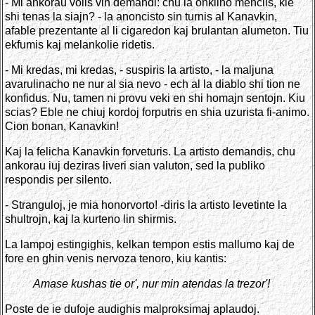
- Mi ankorau volis vin demandi: chu la onklino menciis, kie
shi tenas la siajn? - la anoncisto sin turnis al Kanavkin,
afable prezentante al li cigaredon kaj brulantan alumeton. Tiu
ekfumis kaj melankolie ridetis.
- Mi kredas, mi kredas, - suspiris la artisto, - la maljuna
avarulinacho ne nur al sia nevo - ech al la diablo shi tion ne
konfidus. Nu, tamen ni provu veki en shi homajn sentojn. Kiu
scias? Eble ne chiuj kordoj forputris en shia uzurista fi-animo.
Cion bonan, Kanavkin!
Kaj la felicha Kanavkin forveturis. La artisto demandis, chu
ankorau iuj deziras liveri sian valuton, sed la publiko
respondis per silento.
- Stranguloj, je mia honorvorto! -diris la artisto levetinte la
shultrojn, kaj la kurteno lin shirmis.
La lampoj estingighis, kelkan tempon estis mallumo kaj de
fore en ghin venis nervoza tenoro, kiu kantis:
Amase kushas tie or', nur min atendas la trezor'!
Poste de ie dufoje audighis malproksimaj aplaudoj.