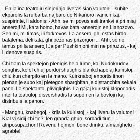
- En la ina teatro iu sinjorinjo liveras sian valuton, - subite
ekparolis la rufbarba najbaro de Nikanoro Ivanich kaj,
suspirinte, li aldonis: - Ahh, se mi povus esti trankvila pri miaj
anseroj! Mi, kara homo, havas batal-anserojn en Lianozovo.
Sen mi, mi timas, ili forkrevos. La ansero, ghi estas birdo
batalema, delikata, ghi bezonas prizorgon ... Ahh, se ne
temus pri la anseroj! Ja per Pushkin oni min ne priruzus, - kaj
li denove suspiris.
Chi tiam la spektejon plenigis hela lumo, kaj Nudokrudov
songhis, ke el chiuj pordoj shutighis blankchapelaj kuiristoj,
chiu kun cherpilo en la mano. Kuirknaboj enportis tinon
plenan je supo kaj pletegon sharghitan je distranchita sekala
pano. La spektantoj pliviglighis. La gajaj kuiristoj klopodadis
inter la teatruloj, disvershadis la supon en la bovlojn kaj
distribuis la panon.
- Manghu, knabegoj, - kriis la kuiristoj, - kaj liveru la valuton!
Kial vi sidij chi tie? Jen granda ghuo, sorbadi tiun
atriposupachon! Revenu hejmen, bone drinku, almanghetu -
agrable!