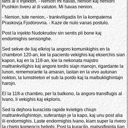
faris al li injekton. - Nenion mi havas, nenion kaj nenion!
Pushkin liveru al ili valuton. Mi havas nenion.
- Nenion, tute nenion, - trankviligadis lin la kompatema
Praskovja Fjodorovna. - Kaze de nulo vanas postulo.
Post la injekto Nudokrudov sin sentis pli bone kaj
endormighis sensonghe.
Sed sekve de liaj elkrioj la angoro komunikighis en la
chambron 120-an, kie la paciento vekighis kaj ekserchis sian
kapon, kaj en la 118-an, kie la nekonata majstro
maltrankvilighis kaj angore tordis siajn manojn, rigardante la
lunon, rememorante la amaran, lastan en la vivo autunan
nokton, la lumstrieton el sub la pordo kaj la malbuklighintajn
harojn.
El la 118-a chambro, per la balkono, la angoro transflugis al
Ivano, li vekighis kaj ekploris.
Sed la dejhora kuracisto rapide kvietigis chiujn
maltrankvilighintojn, suferantajn je la kapo, kaj unu post alia
ili endormighis. Laste endormighis Ivano, kiam super la rivero
la chielo komencis helighi. Post la kuracilo, malsoifiginta lian