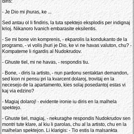
diris:
- Je Dio mi jhuras, ke ...
Sed antau ol li findiris, la tuta spektejo eksplodis per indignaj
krioj. Nikanoro Ivanich embarasite eksilentis.
- Se mi bone vin komprenis, - ekparolis la kondukanto de la
programo, - vi volis jhuri je Dio, ke vi ne havas valuton, chu? -
Kompateme li rigardis al Nudokrudov.
- Ghuste tiel, mi ne havas, - respondis tiu.
- Bone, - diris la artisto, - nun pardonu sentaktan demandon,
sed kion ni pensu pri la kvarcent dolaroj, trovitaj en la
necesejo de la apartamento, kies solaj posedantoj estas vi
kaj via edzino?
- Magiaj dolaroj! - evidente ironie iu diris en la malhela
spektejo.
- Ghuste tiel, magiaj, - nekuraghe respondis Nudokrudov sen
montri tute klare, al kiu li parolas, chu al la artisto, chu en la
malhelan spektejon. Li klarigis: - Tio estis la malsankta