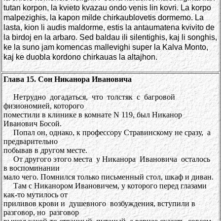
tutan korpon, la kvieto kvazau ondo venis lin kovri. La korpo
malpezighis, la kapon milde chirkaublovetis dormemo. La
lasta, kion li audis maldorme, estis la antaumatena kvivito de
la birdoj en la arbaro. Sed baldau ili silentighis, kaj li songhis,
ke la suno jam komencas mallevighi super la Kalva Monto,
kaj ke duobla kordono chirkauas la altajhon.
Глава 15. Сон Никанора Ивановича
Нетрудно догадаться, что толстяк с багровой
физиономией, которого
поместили в клинике в комнате N 119, был Никанор
Иванович Босой.
Попал он, однако, к профессору Стравинскому не сразу, а
предварительно
побывав в другом месте.
От другого этого места у Никанора Ивановича осталось
в воспоминании
мало чего. Помнился только письменный стол, шкаф и диван.
Там с Никанором Ивановичем, у которого перед глазами
как-то мутилось от
приливов крови и душевного возбуждения, вступили в
разговор, но разговор