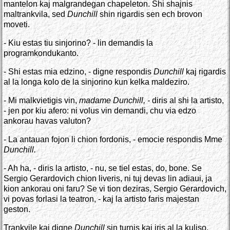
mantelon kaj malgrandegan chapeleton. Shi shajnis
maltrankvila, sed
Dunchill
shin rigardis sen ech brovon
moveti.
- Kiu estas tiu sinjorino? - lin demandis la
programkondukanto.
- Shi estas mia edzino, - digne respondis
Dunchill
kaj rigardis
al la longa kolo de la sinjorino kun kelka maldeziro.
- Mi malkvietigis vin,
madame Dunchill, -
diris al shi la artisto,
- jen por kiu afero: ni volus vin demandi, chu via edzo
ankorau havas valuton?
- La antauan fojon li chion fordonis, - emocie respondis Mme
Dunchill.
- Ah ha, - diris la artisto, - nu, se tiel estas, do, bone. Se
Sergio Gerardovich chion liveris, ni tuj devas lin adiaui, ja
kion ankorau oni faru? Se vi tion deziras, Sergio Gerardovich,
vi povas forlasi la teatron, - kaj la artisto faris majestan
geston.
Trankvile kaj digne
Dunchill
sin turnis kaj iris al la kuliso.