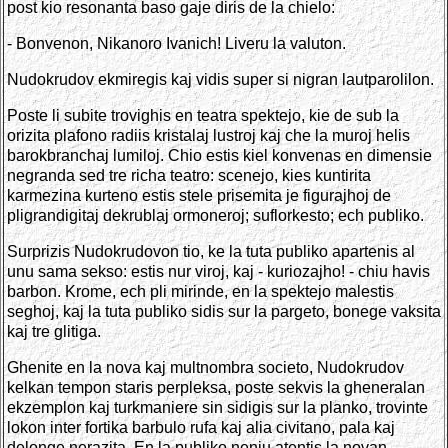
post kio resonanta baso gaje diris de la chielo:
- Bonvenon, Nikanoro Ivanich! Liveru la valuton.
Nudokrudov ekmiregis kaj vidis super si nigran lautparolilon.
Poste li subite trovighis en teatra spektejo, kie de sub la
orizita plafono radiis kristalaj lustroj kaj che la muroj helis
barokbranchaj lumiloj. Chio estis kiel konvenas en dimensie
negranda sed tre richa teatro: scenejo, kies kuntirita
karmezina kurteno estis stele prisemita je figurajhoj de
pligrandigitaj dekrublaj ormoneroj; suflorkesto; ech publiko.
Surprizis Nudokrudovon tio, ke la tuta publiko apartenis al
unu sama sekso: estis nur viroj, kaj - kuriozajho! - chiu havis
barbon. Krome, ech pli mirinde, en la spektejo malestis
seghoj, kaj la tuta publiko sidis sur la pargeto, bonege vaksita
kaj tre glitiga.
Ghenite en la nova kaj multnombra societo, Nudokrudov
kelkan tempon staris perpleksa, poste sekvis la gheneralan
ekzemplon kaj turkmaniere sin sidigis sur la planko, trovinte
lokon inter fortika barbulo rufa kaj alia civitano, pala kaj
delonge nerazita. En la publiko neniu atentis la novan