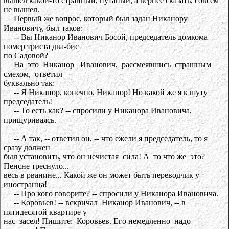
вышел какой-то странный, путаный, а вернее сказать, совсем
не вышел.
Первый же вопрос, который был задан Никанору
Ивановичу, был таков:
-- Вы Никанор Иванович Босой, председатель домкома
номер триста два-бис
по Садовой?
На это Никанор Иванович, рассмеявшись страшным
смехом, ответил
буквально так:
-- Я Никанор, конечно, Никанор! Но какой же я к шуту
председатель!
-- То есть как? -- спросили у Никанора Ивановича,
прищуриваясь.
-- А так, -- ответил он, -- что ежели я председатель, то я
сразу должен
был установить, что он нечистая сила! А то что же это?
Пенсне треснуло...
весь в рванине... Какой же он может быть переводчик у
иностранца!
-- Про кого говорите? -- спросили у Никанора Ивановича.
-- Коровьев! -- вскричал Никанор Иванович, -- в
пятидесятой квартире у
нас засел! Пишите: Коровьев. Его немедленно надо