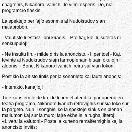
chagrenis, Nikanoro Ivanich! Je vi mi esperis. Do, nia
programcro fiaskis.
La spektejo per fajfo esprimis al Nudokrudov sian
malaprobon.
- Valutisto li estas! - oni kriadis. - Pro tiaj, kiel li, suferas ni
senkulpuloj!
- Ne insultu lin, - milde diris la anoncisto, - li pentos! - Kaj,
levinte al Nudokrudov siajn larmoplenajn bluajn okulojn li
aldonis: - Bone, Nikanoro Ivanich, reiru sur vian lokon!
Post kio la artisto tintis per la sonorileto kaj laute anoncis:
- Interakto, kanajloj!
Tute konsternite de tiu, de li neniel atendita, partopreno en
teatra programo, Nikanoro Ivanich retrovighis sur sia loko sur
la pargeto. Nun li songhis, ke la spektejo sinkis en plenan
mallumon kaj sur la muroj fajre ekhelis la rughaj literoj:
«Liveru la valuton!» Poste la kurteno remalfermighis kaj la
anoncisto invitis: