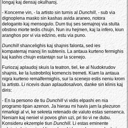
longaj kaj densaj okulharoj.
- Koncerne vin, - la artisto sin turnis al
Dunchill, -
sub via
dignoplena masko sin kashas avida araneo, notora
deloganto kaj mensogulo. Dum tiuj ses semajnoj via stulta
obstino morte tedis chiujn. Nun iru hejmen, kaj la infero, kiun
aranghos por vi via edzino, estu via puno.
Dunchill
shancelighis kaj shajnis falonta, sed ies
kompatemaj manoj lin subtenis. La antaua kurteno fermighis
kaj kashis chiujn estantajn sur la scenejo.
Furiozaj aplaudoj skuis la teatron, tiel, ke al Nudokrudov
shajnis, ke la lustrobriloj komencis tremeti. Kiam la antaua
nigra kurteno remalfermighis, sur la scenejo estis neniu krom
la artisto. Li ricevis duan aplaudosalvon, danke sin klinis kaj
diris:
- En la persono de tiu
Dunchill
vi vidis elpashi en nia
programo tipan azenon. Ja hierau mi havis jam la plezuron
rimarkigi al vi, ke sekreta retenado de valuto estas sensenca.
Neniam kaj neniel vi povos ghin uzi, pri tio vi ne dubu.
Konsideru ekzemple tiun
Dunchill.
Li estas eminente