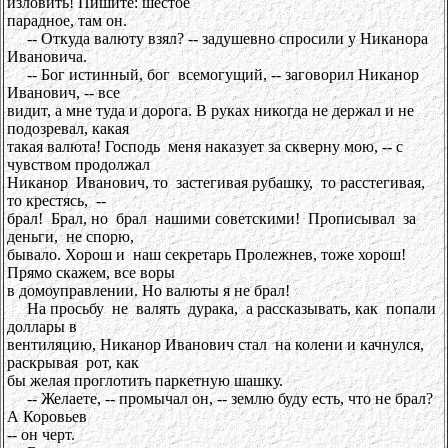
изловить! Пишите: шестое
парадное, там он.
-- Откуда валюту взял? -- задушевно спросили у Никанора
Ивановича.
-- Бог истинный, бог всемогущий, -- заговорил Никанор
Иванович, -- все
видит, а мне туда и дорога. В руках никогда не держал и не
подозревал, какая
такая валюта! Господь меня наказует за скверну мою, -- с
чувством продолжал
Никанор Иванович, то застегивая рубашку, то расстегивая,
то крестясь, --
брал! Брал, но брал нашими советскими! Прописывал за
деньги, не спорю,
бывало. Хорош и наш секретарь Пролежнев, тоже хорош!
Прямо скажем, все воры
в домоуправлении. Но валюты я не брал!
На просьбу не валять дурака, а рассказывать, как попали
доллары в
вентиляцию, Никанор Иванович стал на колени и качнулся,
раскрывая рот, как
бы желая проглотить паркетную шашку.
-- Желаете, -- промычал он, -- землю буду есть, что не брал?
А Коровьев
-- он черт.