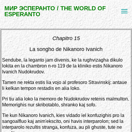
МИР ЭСПЕРАНТО / THE WORLD OF
ESPERANTO
Chapitro 15
La songho de Nikanoro Ivanich
Sendube, la leganto jam divenis, ke la rughvizagha dikulo
lokita en la chambron n-ro 119 de la kliniko estis Nikanoro
Ivanich Nudokrudov.
Tamen ne rekta estis lia vojo al profesoro Stravinskij: antaue
li kelkan tempon restadis en alia loko.
Pri tiu alia loko la memoro de Nudokrudov retenis malmulton.
Memorighis nur skribotablo, shranko kaj sofo.
Tie kun Nikanoro Ivanich, kies vidado iel konfuzighis pro la
sangoalfluo kaj anim'ekscito, oni havis interparolon; sed la
interparolo rezultis stranga, konfuza, au pli ghuste, tute ne