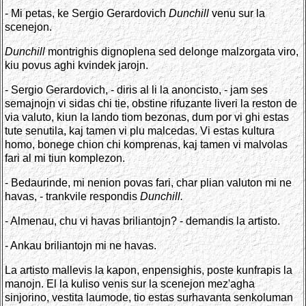
- Mi petas, ke Sergio Gerardovich
Dunchill
venu sur la
scenejon.
Dunchill
montrighis dignoplena sed delonge malzorgata viro,
kiu povus aghi kvindek jarojn.
- Sergio Gerardovich, - diris al li la anoncisto, - jam ses
semajnojn vi sidas chi tie, obstine rifuzante liveri la reston de
via valuto, kiun la lando tiom bezonas, dum por vi ghi estas
tute senutila, kaj tamen vi plu malcedas. Vi estas kultura
homo, bonege chion chi komprenas, kaj tamen vi malvolas
fari al mi tiun komplezon.
- Bedaurinde, mi nenion povas fari, char plian valuton mi ne
havas, - trankvile respondis
Dunchill.
- Almenau, chu vi havas briliantojn? - demandis la artisto.
- Ankau briliantojn mi ne havas.
La artisto mallevis la kapon, enpensighis, poste kunfrapis la
manojn. El la kuliso venis sur la scenejon mez'agha
sinjorino, vestita laumode, tio estas surhavanta senkoluman