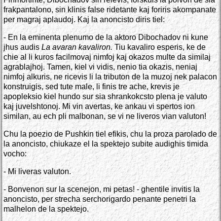
frakpantalono, sin klinis false ridetante kaj foriris akompanate
per magraj aplaudoj. Kaj la anoncisto diris tiel:
- En la eminenta plenumo de la aktoro Dibochadov ni kune
jhus audis
La avaran kavaliron.
Tiu kavaliro esperis, ke de
chie al li kuros facilmovaj nimfoj kaj okazos multe da similaj
agrablajhoj. Tamen, kiel vi vidis, nenio tia okazis, neniaj
nimfoj alkuris, ne ricevis li la tributon de la muzoj nek palacon
konstruigis, sed tute male, li finis tre ache, krevis je
apopleksio kiel hundo sur sia shrankokcsto plena je valuto
kaj juvelshtonoj. Mi vin avertas, ke ankau vi spertos ion
similan, au ech pli malbonan, se vi ne liveros vian valuton!
Chu la poezio de Pushkin tiel efikis, chu la proza parolado de
la anoncisto, chiukaze el la spektejo subite audighis timida
vocho:
- Mi liveras valuton.
- Bonvenon sur la scenejon, mi petas! - ghentile invitis la
anoncisto, per strecha serchorigardo penante penetri la
malhelon de la spektejo.