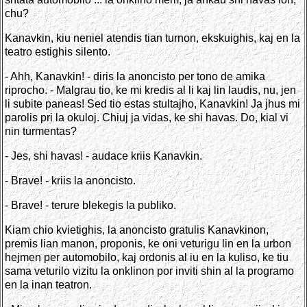
chu?
Kanavkin, kiu neniel atendis tian turnon, ekskuighis, kaj en la
teatro estighis silento.
- Ahh, Kanavkin! - diris la anoncisto per tono de amika
riprocho. - Malgrau tio, ke mi kredis al li kaj lin laudis, nu, jen
li subite paneas! Sed tio estas stultajho, Kanavkin! Ja jhus mi
parolis pri la okuloj. Chiuj ja vidas, ke shi havas. Do, kial vi
nin turmentas?
- Jes, shi havas! - audace kriis Kanavkin.
- Brave! - kriis la anoncisto.
- Brave! - terure blekegis la publiko.
Kiam chio kvietighis, la anoncisto gratulis Kanavkinon,
premis lian manon, proponis, ke oni veturigu lin en la urbon
hejmen per automobilo, kaj ordonis al iu en la kuliso, ke tiu
sama veturilo vizitu la onklinon por inviti shin al la programo
en la inan teatron.