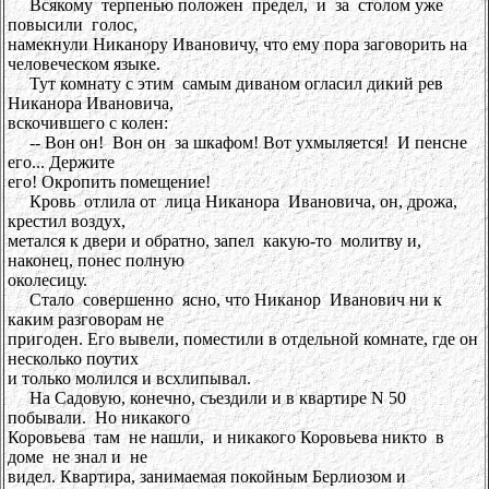
Всякому терпенью положен предел, и за столом уже
повысили голос,
намекнули Никанору Ивановичу, что ему пора заговорить на
человеческом языке.
Тут комнату с этим самым диваном огласил дикий рев
Никанора Ивановича,
вскочившего с колен:
-- Вон он! Вон он за шкафом! Вот ухмыляется! И пенсне
его... Держите
его! Окропить помещение!
Кровь отлила от лица Никанора Ивановича, он, дрожа,
крестил воздух,
метался к двери и обратно, запел какую-то молитву и,
наконец, понес полную
околесицу.
Стало совершенно ясно, что Никанор Иванович ни к
каким разговорам не
пригоден. Его вывели, поместили в отдельной комнате, где он
несколько поутих
и только молился и всхлипывал.
На Садовую, конечно, съездили и в квартире N 50
побывали. Но никакого
Коровьева там не нашли, и никакого Коровьева никто в
доме не знал и не
видел. Квартира, занимаемая покойным Берлиозом и