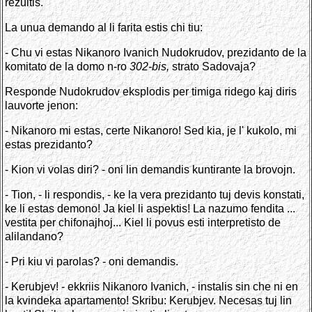
rezultis.
La unua demando al li farita estis chi tiu:
- Chu vi estas Nikanoro Ivanich Nudokrudov, prezidanto de la
komitato de la domo n-ro
302-bis,
strato Sadovaja?
Responde Nudokrudov eksplodis per timiga ridego kaj diris
lauvorte jenon:
- Nikanoro mi estas, certe Nikanoro! Sed kia, je l' kukolo, mi
estas prezidanto?
- Kion vi volas diri? - oni lin demandis kuntirante la brovojn.
- Tion, - li respondis, - ke la vera prezidanto tuj devis konstati,
ke li estas demono! Ja kiel li aspektis! La nazumo fendita ...
vestita per chifonajhoj... Kiel li povus esti interpretisto de
alilandano?
- Pri kiu vi parolas? - oni demandis.
- Kerubjev! - ekkriis Nikanoro Ivanich, - instalis sin che ni en
la kvindeka apartamento! Skribu: Kerubjev. Necesas tuj lin