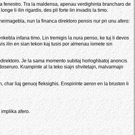
al la fenestro. Tra la maldensa, apenau verdighinta brancharo de
nge li ilin rigardis, des pli forte lin invadis la timo.
s neimagebla, nun la financa direktoro pensis nur pri unu afero:
enkebla infana timo. Lin tremigis la nura penso, ke tuj li devos
vis ilin en sian tekon kaj tusis por almenau iomete sin
ca direktoro. Je la sama momento subitaj horloghbatoj anoncis
rdoseruro. Krampinte al la teko siajn shvitetajn, malvarmajn
char liaj genuoj fleksighis. Enspirinte aeron en la bruston li
 implika afero.