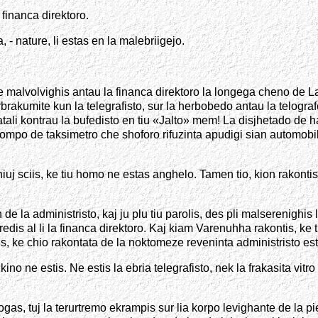
 financa direktoro.
 - nature, li estas en la malebriigejo.
e malvolvighis antau la financa direktoro la longega cheno de Lat
brakumite kun la telegrafisto, sur la herbobedo antau la telogr
atali kontrau la bufedisto en tiu «Jalto» mem! La disjhetado de 
mpo de taksimetro che shoforo rifuzinta apudigi sian automobilo
 sciis, ke tiu homo ne estas anghelo. Tamen tio, kion rakontis la 
de la administristo, kaj ju plu tiu parolis, des pli malserenighis 
edis al li la financa direktoro. Kaj kiam Varenuhha rakontis, ke tu
iis, ke chio rakontata de la noktomeze reveninta administristo e
e estis. Ne estis la ebria telegrafisto, nek la frakasita vitro en
as, tuj la terurtremo ekrampis sur lia korpo levighante de la pie