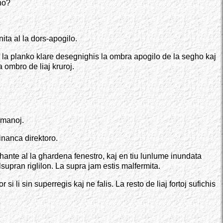
ho?
nita al la dors-apogilo.
r la planko klare desegnighis la ombra apogilo de la segho kaj
 ombro de liaj kruroj.
a manoj.
inanca direktoro.
ashante al la ghardena fenestro, kaj en tiu lunlume inundata
lsupran riglilon. La supra jam estis malfermita.
i li sin superregis kaj ne falis. La resto de liaj fortoj sufichis