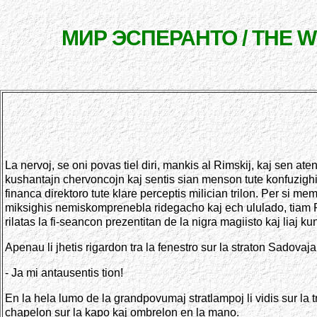
МИР ЭСПЕРАНТО / THE 
La nervoj, se oni povas tiel diri, mankis al Rimskij, kaj sen atend
kushantajn chervoncojn kaj sentis sian menson tute konfuzighi. 
financa direktoro tute klare perceptis milician trilon. Per si me
miksighis nemiskomprenebla ridegacho kaj ech ululado, tiam Rim
rilatas la fi-seancon prezentitan de la nigra magiisto kaj liaj k
Apenau li jhetis rigardon tra la fenestro sur la straton Sadovaja, 
- Ja mi antausentis tion!
En la hela lumo de la grandpovumaj stratlampoj li vidis sur la t
chapelon sur la kapo kaj ombrelon en la mano.