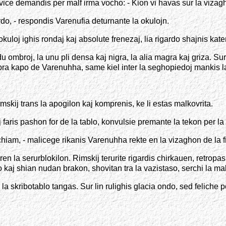
avice demandis per malf irma vocho: - Kion vi havas sur la vizag
rdo, - respondis Varenufia deturnante la okulojn.
okuloj ighis rondaj kaj absolute frenezaj, lia rigardo shajnis kate
 ombroj, la unu pli densa kaj nigra, la alia magra kaj griza. Su
mbra kapo de Varenuhha, same kiel inter la seghopiedoj mankis la
mskij trans la apogilon kaj komprenis, ke li estas malkovrita.
aj faris pashon for de la tablo, konvulsie premante la tekon per l
 chiam, - malicege rikanis Varenuhha rekte en la vizaghon de la f
ren la serurblokilon. Rimskij terurite rigardis chirkauen, retrop
ro kaj shian nudan brakon, shovitan tra la vazistaso, serchi la ma
 skribotablo tangas. Sur lin rulighis glacia ondo, sed feliche por s