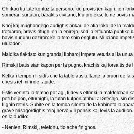
Chirkau tiu tute konfuzita persono, kiu provis jen kauri, jen f
someran surtuton, baraktis civitano, kiu pro ekscito ne povis m
Krioj kaj mughoridego audighis ankau de alia loko, de la maldeks
trotuaron, provis rifughi en la enirejo, sed la elfluanta publiko 
havis nur unu deziron: ke la tero shin englutu. Miliciano impetis
ululadon.
Maldika fiakristo kun grandaj lipharoj impete veturis al la unua
Rimskij batis sian kapon per la pugno, krachis kaj forsaltis de l
Kelkan tempon li sidis che la tablo auskultante la bruon de la s
chesis iel mirinde rapide.
Estis veninta la tempo por agi, li devis eltrinki la maldolchan ka
peti helpon, elturnighi, la tutan kulpon atribui al Stechjo, sin d
li ghin retiris. Subite en la tomba silento de la kabineto la a
grave misagordighis miaj nervoj» li pensis kaj levis la audilon.
en la audilo:
- Nenien, Rimskij, telefonu, tio ache finighos.