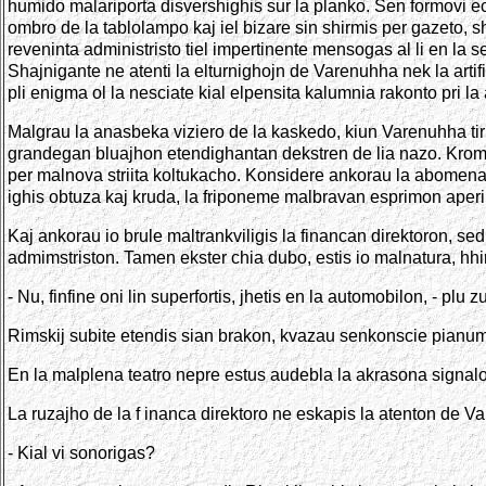
humido malariporta disvershighis sur la planko. Sen formovi ech
ombro de la tablolampo kaj iel bizare sin shirmis per gazeto, sh
reveninta administristo tiel impertinente mensogas al li en la
Shajnigante ne atenti la elturnighojn de Varenuhha nek la artif
pli enigma ol la nesciate kial elpensita kalumnia rakonto pri la
Malgrau la anasbeka viziero de la kaskedo, kiun Varenuhha tiris
grandegan bluajhon etendighantan dekstren de lia nazo. Krome, 
per malnova striita koltukacho. Konsidere ankorau la abomenan 
ighis obtuza kaj kruda, la friponeme malbravan esprimon aperint
Kaj ankorau io brule maltrankviligis la financan direktoron, sed 
admimstriston. Tamen ekster chia dubo, estis io malnatura, hhi
- Nu, finfine oni lin superfortis, jhetis en la automobilon, - p
Rimskij subite etendis sian brakon, kvazau senkonscie pianumant
En la malplena teatro nepre estus audebla la akrasona signalo. 
La ruzajho de la f inanca direktoro ne eskapis la atenton de Var
- Kial vi sonorigas?