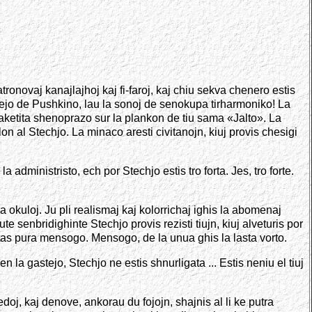
ronovaj kanajlajhoj kaj fi-faroj, kaj chiu sekva chenero estis
afejo de Pushkino, lau la sonoj de senokupa tirharmoniko! La
haketita shenoprazo sur la plankon de tiu sama «Jalto». La
n al Stechjo. La minaco aresti civitanojn, kiuj provis chesigi
administristo, ech por Stechjo estis tro forta. Jes, tro forte.
la okuloj. Ju pli realismaj kaj kolorrichaj ighis la abomenaj
te senbridighinte Stechjo provis rezisti tiujn, kiuj alveturis por
stas pura mensogo. Mensogo, de la unua ghis la lasta vorto.
 la gastejo, Stechjo ne estis shnurligata ... Estis neniu el tiuj
doj, kaj denove, ankorau du fojojn, shajnis al li ke putra