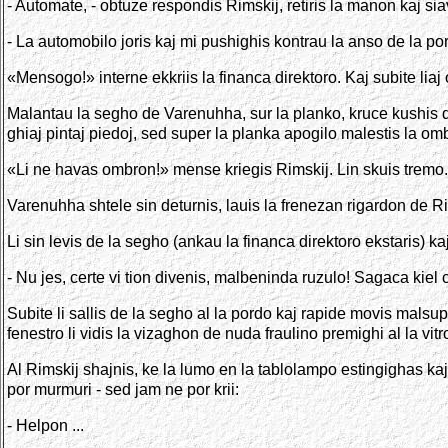
- Automate, - obtuze respondis Rimskij, retiris la manon kaj si
- La automobilo joris kaj mi pushighis kontrau la anso de la po
«Mensogo!» interne ekkriis la financa direktoro. Kaj subite liaj 
Malantau la segho de Varenuhha, sur la planko, kruce kushis du
ghiaj pintaj piedoj, sed super la planka apogilo malestis la o
«Li ne havas ombron!» mense kriegis Rimskij. Lin skuis tremo.
Varenuhha shtele sin deturnis, lauis la frenezan rigardon de Ri
Li sin levis de la segho (ankau la financa direktoro ekstaris) k
- Nu jes, certe vi tion divenis, malbeninda ruzulo! Sagaca kiel
Subite li sallis de la segho al la pordo kaj rapide movis malsup
fenestro li vidis la vizaghon de nuda fraulino premighi al la vit
Al Rimskij shajnis, ke la lumo en la tablolampo estingighas kaj la
por murmuri - sed jam ne por krii:
- Helpon ...