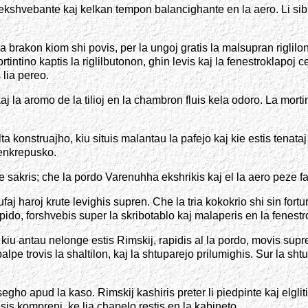
 ekshvebante kaj kelkan tempon balancighante en la aero. Li sibl
la brakon kiom shi povis, per la ungoj gratis la malsupran riglil
tintino kaptis la riglilbutonon, ghin levis kaj la fenestroklapoj c
 lia pereo.
j la aromo de la tilioj en la chambron fluis kela odoro. La mortin
ta konstruajho, kiu situis malantau la pafejo kaj kie estis tenata
tenkrepusko.
e sakris; che la pordo Varenuhha ekshrikis kaj el la aero peze fa
rufaj haroj krute levighis supren. Che la tria kokokrio shi sin fortu
ido, forshvebis super la skribotablo kaj malaperis en la fenestro
u antau nelonge estis Rimskij, rapidis al la pordo, movis supren
pe trovis la shaltilon, kaj la shtuparejo prilumighis. Sur la shtu
ho apud la kaso. Rimskij kashiris preter li piedpinte kaj elglitis 
sis kompreni, ke lia chapelo restis en la kabineto.