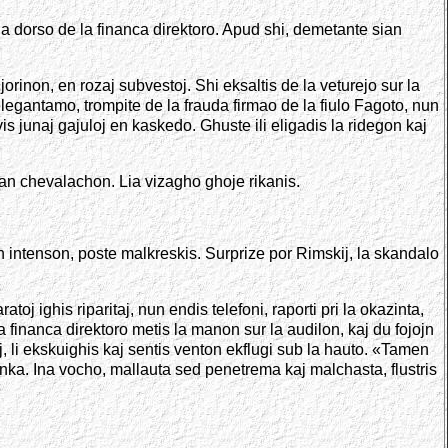
 la dorso de la financa direktoro. Apud shi, demetante sian
orinon, en rozaj subvestoj. Shi eksaltis de la veturejo sur la
j elegantamo, trompite de la frauda firmao de la fiulo Fagoto, nun
vis junaj gajuloj en kaskedo. Ghuste ili eligadis la ridegon kaj
ozan chevalachon. Lia vizagho ghoje rikanis.
an intenson, poste malkreskis. Surprize por Rimskij, la skandalo
oj ighis riparitaj, nun endis telefoni, raporti pri la okazinta,
ora financa direktoro metis la manon sur la audilon, kaj du fojojn
, li ekskuighis kaj sentis venton ekflugi sub la hauto. «Tamen
lanka. Ina vocho, mallauta sed penetrema kaj malchasta, flustris