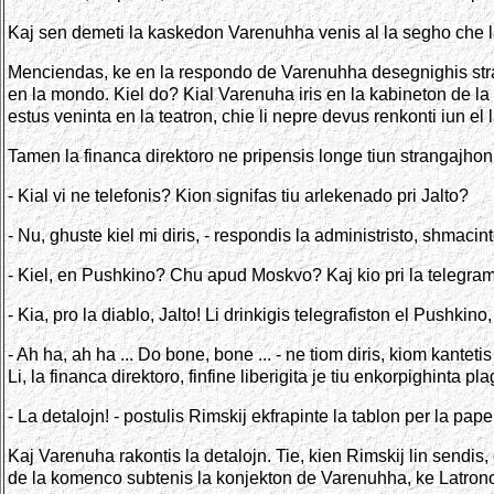
Kaj sen demeti la kaskedon Varenuhha venis al la segho che la
Menciendas, ke en la respondo de Varenuhha desegnighis stranget
en la mondo. Kiel do? Kial Varenuha iris en la kabineton de la fi
estus veninta en la teatron, chie li nepre devus renkonti iun el 
Tamen la financa direktoro ne pripensis longe tiun strangajhon.
- Kial vi ne telefonis? Kion signifas tiu arlekenado pri Jalto?
- Nu, ghuste kiel mi diris, - respondis la administristo, shmacin
- Kiel, en Pushkino? Chu apud Moskvo? Kaj kio pri la telegram
- Kia, pro la diablo, Jalto! Li drinkigis telegrafiston el Pushki
- Ah ha, ah ha ... Do bone, bone ... - ne tiom diris, kiom kantet
Li, la financa direktoro, finfine liberigita je tiu enkorpighint
- La detalojn! - postulis Rimskij ekfrapinte la tablon per la pap
Kaj Varenuha rakontis la detalojn. Tie, kien Rimskij lin sendis,
de la komenco subtenis la konjekton de Varenuhha, ke Latrono