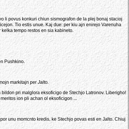
vo li povus konkuri chiun sismografon de la plej bonaj stacioj
oficejon. Tio estis unue. Kaj due: per kiu ajn enirejo Varenuha
por kelka tempo restos en sia kabineto.
 en Pushkino.
ramojn markitajn per
Jalto.
fan bildon pri malglora eksoficigo de Stechjo Latronov. Liberigho!
meritos ion pli achan ol eksoficigon ...
ch por unu momcnto kredis, ke Stechjo povas esti en Jalto. Chiuj