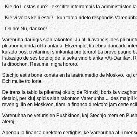
- Kie do li estas nun? - ekscitite interrompis la administriston la
- Kie vi volas ke li estu? - kun torda rideto respondis Varenuhha,
- Oh ho! Nu, dankon!
Varenuha daurigis sian rakonton. Ju pli li avancis, des pli bunt
pli abomeninda ol la antaua. Ekzemple, tiu ebria dancado inter
kurado post civitaninoj shrikantaj pro teruro! La provo pugne b
frakasigo de ses boteloj de la seka vino blanka «Aj-Danila». Ro
la dibochon. Resume, nigra hororo.
Stechjo estis bone konata en la teatra medio de Moskvo, kaj chiuj
Ech multe tro forte.
De trans la tablo la pikemaj okuloj de Rimskij boris la vizaghon 
detaloj, per kiuj spicis sian rakonton Varenuhha ... des malpli kr
revenigi lin en Moskvon, tiam la financa direktoro jam certe sc
Varenuhha ne veturis en Pushkinon, kaj Stechjo mem en Pushkino n
aferoj.
Apenau la financa direktoro certighis, ke Varenuhha al li mensog