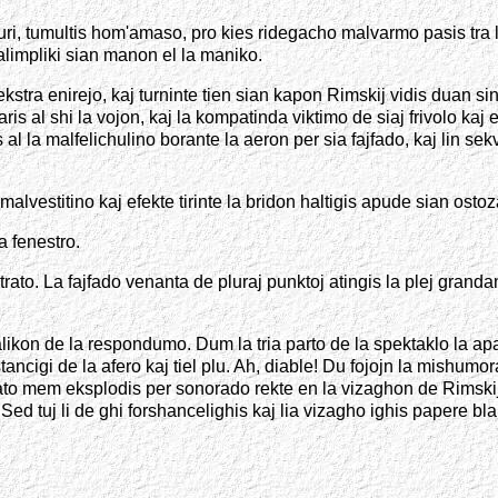
orkuri, tumultis hom'amaso, pro kies ridegacho malvarmo pasis tra
alimpliki sian manon el la maniko.
tra enirejo, kaj turninte tien sian kapon Rimskij vidis duan sinj
baris al shi la vojon, kaj la kompatinda viktimo de siaj frivolo ka
 al la malfelichulino borante la aeron per sia fajfado, kaj lin sek
 malvestitino kaj efekte tirinte la bridon haltigis apude sian ost
a fenestro.
trato. La fajfado venanta de pluraj punktoj atingis la plej grand
likon de la respondumo. Dum la tria parto de la spektaklo la aparat
istancigi de la afero kaj tiel plu. Ah, diable! Du fojojn la mishum
parato mem eksplodis per sonorado rekte en la vizaghon de Rimskij
 Sed tuj li de ghi forshancelighis kaj lia vizagho ighis papere b