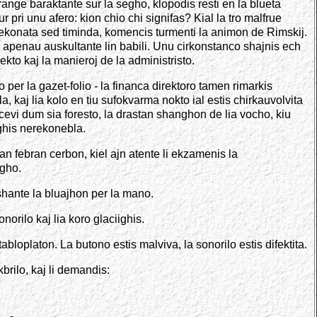
range baraktante sur la segho, klopodis resti en la blueta
 pri unu afero: kion chio chi signifas? Kial la tro malfrue
 nekonata sed timinda, komencis turmenti la animon de Rimskij.
n, apenau auskultante lin babili. Unu cirkonstanco shajnis ech
kto kaj la manieroj de la administristo.
er la gazet-folio - la financa direktoro tamen rimarkis
 kaj lia kolo en tiu sufokvarma nokto ial estis chirkauvolvita
cevi dum sia foresto, la drastan shanghon de lia vocho, kiu
ighis nerekonebla.
ian febran cerbon, kiel ajn atente li ekzamenis la
egho.
ashante la bluajhon per la mano.
orilo kaj lia koro glaciighis.
loplaton. La butono estis malviva, la sonorilo estis difektita.
brilo, kaj li demandis: