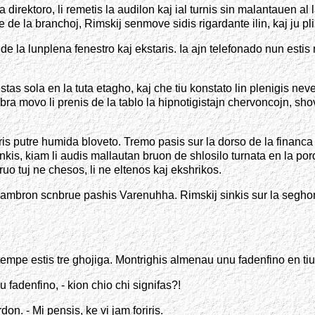
a direktoro, li remetis la audilon kaj ial turnis sin malantauen 
te de la branchoj, Rimskij senmove sidis rigardante ilin, kaj ju pli lo
ni de la lunplena fenestro kaj ekstaris. Ia ajn telefonado nun esti
stas sola en la tuta etagho, kaj che tiu konstato lin plenigis nev
febra movo li prenis de la tablo la hipnotigistajn chervoncojn, sho
etris putre humida bloveto. Tremo pasis sur la dorso de la finan
inkis, kiam li audis mallautan bruon de shlosilo turnata en la po
ruo tuj ne chesos, li ne eltenos kaj ekshrikos.
hambron scnbrue pashis Varenuhha. Rimskij sinkis sur la seghon, 
tempe estis tre ghojiga. Montrighis almenau unu fadenfino en tiu
iu fadenfino, - kion chio chi signifas?!
on. - Mi pensis, ke vi jam foriris.