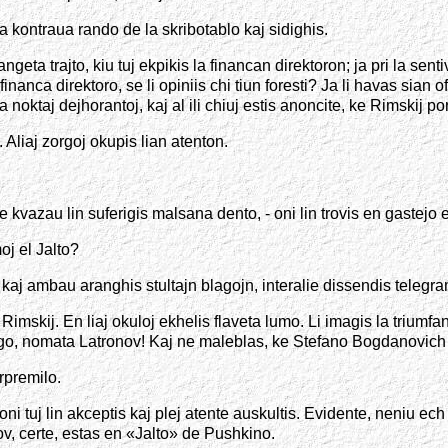
 kontraua rando de la skribotablo kaj sidighis.
a trajto, kiu tuj ekpikis la financan direktoron; ja pri la senti
nanca direktoro, se li opiniis chi tiun foresti? Ja li havas sian 
la noktaj dejhorantoj, kaj al ili chiuj estis anoncite, ke Rimskij 
 Aliaj zorgoj okupis lian atenton.
te kvazau lin suferigis malsana dento, - oni lin trovis en gastejo
oj el Jalto?
no, kaj ambau aranghis stultajn blagojn, interalie dissendis teleg
is Rimskij. En liaj okuloj ekhelis flaveta lumo. Li imagis la trium
a plago, nomata Latronov! Kaj ne maleblas, ke Stefano Bogdanovich 
erpremilo.
 oni tuj lin akceptis kaj plej atente auskultis. Evidente, neniu e
v, certe, estas en «Jalto» de Pushkino.