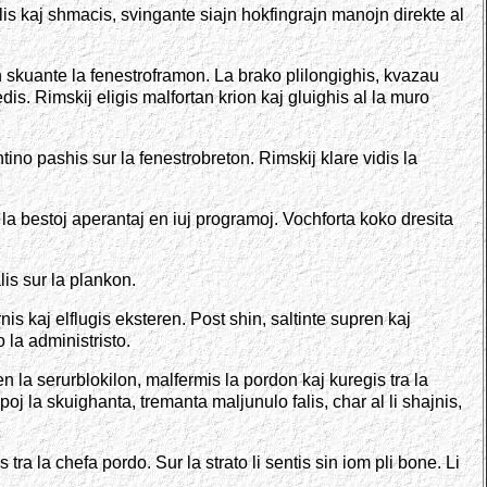
is kaj shmacis, svingante siajn hokfingrajn manojn direkte al
on skuante la fenestroframon. La brako plilongighis, kvazau
edis. Rimskij eligis malfortan krion kaj gluighis al la muro
tino pashis sur la fenestrobreton. Rimskij klare vidis la
j la bestoj aperantaj en iuj programoj. Vochforta koko dresita
lis sur la plankon.
rnis kaj elflugis eksteren. Post shin, saltinte supren kaj
 la administristo.
 la serurblokilon, malfermis la pordon kaj kuregis tra la
poj la skuighanta, tremanta maljunulo falis, char al li shajnis,
tra la chefa pordo. Sur la strato li sentis sin iom pli bone. Li