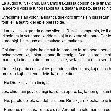
La audilo tuj vakighis. Malvarmo trakuris la dorson de la financ
la acero li vidis la lunon rapidi tra la diafana nubeto. Ial fascini
Strechinte sian volon la financa direktoro finfine sin igis retur
foriri el la teatro kiel eble plej rapide.
Li auskultis: la granda domo silentis. Rimskij komprenis, ke li e
iri sola tra la senhomaj koridoroj kaj la dezerta shtuparo. Per 
kuraghigi. La ektuso estis rauketa kaj malforta.
Chi tiam al li shajnis, ke de sub la pordo en la kabineton pen
noktomezon, kaj ankau la batoj lin tremigis. Sed lia koro tute s
manojn, la financa direktoro sentis ke, se la susuro en la serurt
Finfine la pordo cedis al ies penado, malfermighis, kaj en la c
preskau kajholmiene ridetis kaj milde diris:
- Ho Dio, kiel vi min timigis!
Jes, chiun ajn povus timigi tia subita apero, kaj tamen ghi sam
- Nu, parolu do, ek, rapide! - stertoris Rimskij sin krochante je t
- Pardonu, mi petas, - obtuze diris Varenuhha refermante la pord