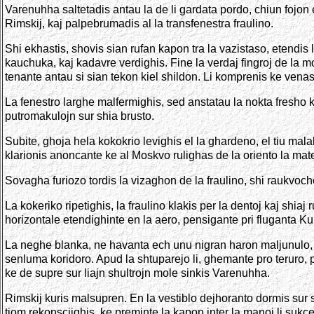
Varenuhha saltetadis antau la de li gardata pordo, chiun fojon
Rimskij, kaj palpebrumadis al la transfenestra fraulino.
Shi ekhastis, shovis sian rufan kapon tra la vazistaso, etendis 
kauchuka, kaj kadavre verdighis. Fine la verdaj fingroj de la mor
tenante antau si sian tekon kiel shildon. Li komprenis ke venas
La fenestro larghe malfermighis, sed anstatau la nokta fresho ka
putromakulojn sur shia brusto.
Subite, ghoja hela kokokrio levighis el la ghardeno, el tiu malal
klarionis anoncante ke al Moskvo rulighas de la oriento la ma
Sovagha furiozo tordis la vizaghon de la fraulino, shi raukvoch
La kokeriko ripetighis, la fraulino klakis per la dentoj kaj shiaj 
horizontale etendighinte en la aero, pensigante pri fluganta Kup
La neghe blanka, ne havanta ech unu nigran haron maljunulo, ki
senluma koridoro. Apud la shtuparejo li, ghemante pro teruro, pal
ke de supre sur liajn shultrojn mole sinkis Varenuhha.
Rimskij kuris malsupren. En la vestiblo dejhoranto dormis sur seg
tiom rekonsciighis, ke preminte la kapon inter la manoj li sukce