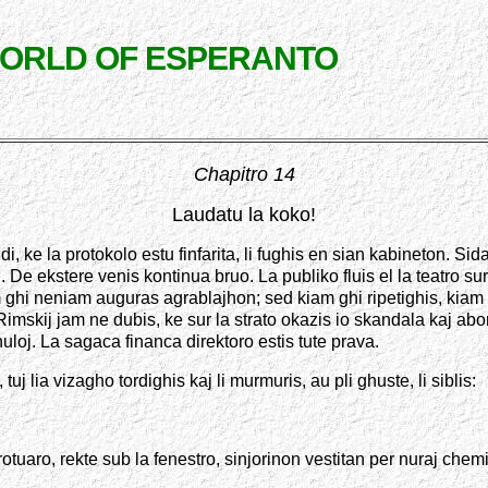
WORLD OF ESPERANTO
Chapitro 14
Laudatu la koko!
i, ke la protokolo estu finfarita, li fughis en sian kabineton. Sida
De ekstere venis kontinua bruo. La publiko fluis el la teatro sur
m ghi neniam auguras agrablajhon; sed kiam ghi ripetighis, kiam gh
skij jam ne dubis, ke sur la strato okazis io skandala kaj abom
unuloj. La sagaca financa direktoro estis tute prava.
tuj lia vizagho tordighis kaj li murmuris, au pli ghuste, li siblis:
rotuaro, rekte sub la fenestro, sinjorinon vestitan per nuraj chem