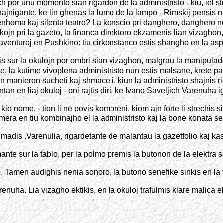
 por unu momento sian rigardon de la administristo - kiu, iel st
ajnigante, ke lin ghenas la lumo de la lampo - Rimskij pensis nur
 senhoma kaj silenta teatro? La konscio pri danghero, danghero
ikojn pri la gazeto, la financa direktoro ekzamenis lian vizagho
 aventuroj en Pushkino: tiu cirkonstanco estis shangho en la aspe
 sur la okulojn por ombri sian vizaghon, malgrau la manipulado p
la kutime vivoplena administristo nun estis malsane, krete pala,
manieron sucheti kaj shmaceti, kiun la administristo shajnis ri
an en liaj okuloj - oni rajtis diri, ke Ivano Saveljich Varenuha 
kio nome, - tion li ne povis kompreni, kiom ajn forte li strechis s
mera en tiu kombinajho el la administristo kaj la bone konata s
lu zumadis .Varenulia, rigardetante de malantau la gazetfolio kaj k
e sur la tablo, per la polmo premis la butonon de la elektra son
Tamen audighis nenia sonoro, la butono senefike sinkis en la tab
enuha. Lia vizagho ektikis, en la okuloj trafulmis klare malica ek