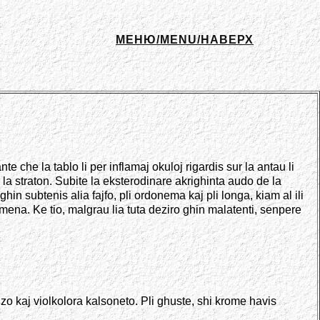
МЕНЮ/MENU/НАВЕРХ
nte che la tablo li per inflamaj okuloj rigardis sur la antau li
 la straton. Subite la eksterodinare akrighinta audo de la
in subtenis alia fajfo, pli ordonema kaj pli longa, kiam al ili
ena. Ke tio, malgrau lia tuta deziro ghin malatenti, senpere
izo kaj violkolora kalsoneto. Pli ghuste, shi krome havis