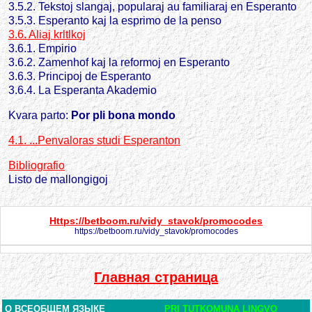
3.5.2. Tekstoj slangaj, popularaj au familiaraj en Esperanto
3.5.3. Esperanto kaj la esprimo de la penso
3.6. Aliaj krltlkoj
3.6.1. Empirio
3.6.2. Zamenhof kaj la reformoj en Esperanto
3.6.3. Principoj de Esperanto
3.6.4. La Esperanta Akademio
Kvara parto:
Por pli bona mondo
4.1. ...Penvaloras studi Esperanton
Bibliografio
Listo de mallongigoj
Https://betboom.ru/vidy_stavok/promocodes
https://betboom.ru/vidy_stavok/promocodes
Главная страница
О ВСЕОБЩЕМ ЯЗЫКЕ
PRI TUTKOMUNA LINGVO