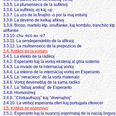
3.3.5. La plursenseco de la sufiksoj
3.3.6. La sufiksoj -ej kaj -uj-
3.3.7. La uzo de la finajho -o por la inaj estuloj
3.3.8. La deveno de kelkaj afiksoj
3.3.9. Broso, martelo ktp. unuflanke, kaj kombilo, tranchilo ktp
aliflanke
3.3.10. chu -eco au -o?
3.3.11. La sendependeblo de la afiksoj
3.3.12. La multsenseco de la prepozicio de
3.4. Kritikoj pri la vortaro
3.4.1. La elekto de la radikoj
3.4.2. Esperanto kaj la vortoj eksteraj al ghia sistemo
3.4.3. La invado de la internaciaj vortoj
3.4.4. La rekono de la internaciaj vortoj en Esperanto
3.4.5. La "neracieco" de la vorta materialo
3.4.6. Vortoj deveneblaj de la sama radiko
3.4.7. La "falsaj amikoj" de Esperanto
3.4.8. Homonimoj
3.4.9. "Chirkaufrazoj" kaj "divenajhoj"
3.4.10. La verboj esperanta oferi kaj portugala oferecer
3.5. Kritikoj pri esprimivo
3.5.1. Esperanto kaj la nuancoj esprimataj de la naciaj lingvoj