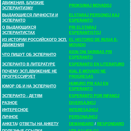
ДВИЖЕНИЯ, БЛИЗКИЕ
PROKSIMAJ MOVADOJ
ЭСПЕРАНТИЗМУ
ВЫДАЮЩИЕСЯ ЛИЧНОСТИ И
ELSTARAJ PERSONOJ KAJ
ЭСПЕРАНТО
ESPERANTO
О ВЫДАЮЩИХСЯ
PRI ELSTARAJ
ЭСПЕРАНТИСТАХ
ESPERANTISTOJ
ИЗ ИСТОРИИ РОССИЙСКОГО ЭСП.
EL HISTORIO DE RUSIA E-
ДВИЖЕНИЯ
MOVADO
KION ONI SKRIBAS PRI
ЧТО ПИШУТ ОБ ЭСПЕРАНТО
ESPERANTO
ЭСПЕРАНТО В ЛИТЕРАТУРЕ
ESPERANTO EN LITERATURO
ПОЧЕМУ ЭСП.ДВИЖЕНИЕ НЕ
KIAL E-MOVADO NE
ПРОГРЕССИРУЕТ
PROGRESAS
HUMURO PRI KAJ EN
ЮМОР ОБ И НА ЭСПЕРАНТО
ESPERANTO
ЭСПЕРАНТО - ДЕТЯМ
ESPERANTO POR INFANOJ
РАЗНОЕ
DIVERSAJHOJ
ИНТЕРЕСНОЕ
INTERESAJHOJ
ЛИЧНОЕ
PERSONAJHOJ
АНКЕТА
/
ОТВЕТЫ НА АНКЕТУ
DEMANDARO
/
RESPONDARO
ПОЛЕЗНЫЕ ССЫЛКИ
UTILAJ LIGILOJ