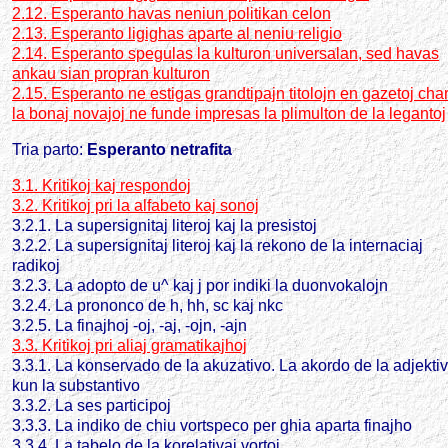
2.12. Esperanto havas neniun politikan celon
2.13. Esperanto ligighas aparte al neniu religio
2.14. Esperanto spegulas la kulturon universalan, sed havas
ankau sian propran kulturon
2.15. Esperanto ne estigas grandtipajn titolojn en gazetoj cha
la bonaj novajoj ne funde impresas la plimulton de la legantoj
Tria parto:
Esperanto netrafita
3.1. Kritikoj kaj respondoj
3.2. Kritikoj pri la alfabeto kaj sonoj
3.2.1. La supersignitaj literoj kaj la presistoj
3.2.2. La supersignitaj literoj kaj la rekono de la internaciaj
radikoj
3.2.3. La adopto de u^ kaj j por indiki la duonvokalojn
3.2.4. La prononco de h, hh, sc kaj nkc
3.2.5. La finajhoj -oj, -aj, -ojn, -ajn
3.3. Kritikoj pri aliaj gramatikajhoj
3.3.1. La
konservado de la akuzativo. La akordo de la adjekti
kun la substantivo
3.3.2. La ses participoj
3.3.3. La indiko de chiu vortspeco per ghia aparta finajho
3.3.4. La tabelo de la korelativaj vortoj