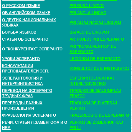
О РУССКОМ ЯЗЫКЕ
PRI RUSA LINGVO
ОБ АНГЛИЙСКОМ ЯЗЫКЕ
PRI ANGLA LINGVO
О ДРУГИХ НАЦИОНАЛЬНЫХ
PRI ALIAJ NACIAJ LINGVOJ
ЯЗЫКАХ
БОРЬБА ЯЗЫКОВ
BATALO DE LINGVOJ
СТАТЬИ ОБ ЭСПЕРАНТО
ARTIKOLOJ PRI ESPERANTO
PRI "KONKURENTOJ" DE
О "КОНКУРЕНТАХ" ЭСПЕРАНТО
ESPERANTO
УРОКИ ЭСПЕРАНТО
LECIONOJ DE ESPERANTO
КОНСУЛЬТАЦИИ
KONSULTOJ DE E-INSTRUISTOJ
ПРЕПОДАВАТЕЛЕЙ ЭСП.
ЭСПЕРАНТОЛОГИЯ И
ESPERANTOLOGIO KAJ
ИНТЕРЛИНГВИСТИКА
INTERLINGVISTIKO
ПЕРЕВОД НА ЭСПЕРАНТО
TRADUKO DE MALSIMPLAJ
ТРУДНЫХ ФРАЗ
FRAZOJ
ПЕРЕВОДЫ РАЗНЫХ
TRADUKOJ DE DIVERSAJ
ПРОИЗВЕДЕНИЙ
VERKOJ
ФРАЗЕОЛОГИЯ ЭСПЕРАНТО
FRAZEOLOGIO DE ESPERANTO
РЕЧИ, СТАТЬИ Л.ЗАМЕНГОФА И О
VERKOJ DE ZAMENHOF KAJ
НЕМ
PRI LI