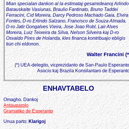
Mian specialan dankon al la estimataj gesamideanoj Arlindo
Barauskaite Vasiunas, Braulio Fantinato, Bruno Taddei
Ferracini, Cid Moreira, Darcy Pedroso Machado Gaia, Elvira
Fontes, D-ro Erlindo Salzano, Francisco de Souza Almada,
D-ro Jatir Gongalves Vieira, Jose Joao Robl, Lair Alves
Moreira, Luiz Teixeira da Silva, Nelson Silveira kaj D-ro
Osvaldo Pires de Holanda, kles financa kontribuajo ebligis
tiun chi eldonon.
Walter Francini (*
(*)
UEA-delegito, vicprezidanto de San-Paulo Esperanto
Asocio kaj Brazila Konsilantaro de Esperanto
ENHAVTABELO
Omagho. Dankoj
Antauparolo
Gramatiko de Esperanto
Unua parto:
Klarigoj