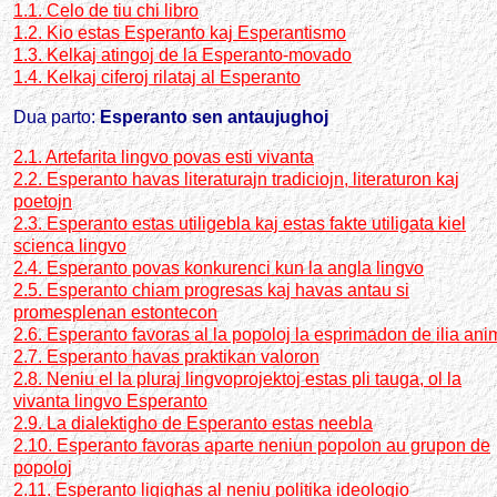
1.1. Celo de tiu chi libro
1.2. Kio estas Esperanto kaj Esperantismo
1.3. Kelkaj atingoj de la Esperanto-movado
1.4. Kelkaj ciferoj rilataj al Esperanto
Dua parto:
Esperanto sen antaujughoj
2.1. Artefarita lingvo povas esti vivanta
2.2. Esperanto havas literaturajn tradiciojn, literaturon kaj
poetojn
2.3. Esperanto estas utiligebla kaj estas fakte utiligata kiel
scienca lingvo
2.4. Esperanto povas konkurenci kun la angla lingvo
2.5. Esperanto chiam progresas kaj havas antau si
promesplenan estontecon
2.6. Esperanto favoras al la popoloj la esprimadon de ilia ani
2.7. Esperanto havas praktikan valoron
2.8. Neniu el la pluraj lingvoprojektoj estas pli tauga, ol la
vivanta lingvo Esperanto
2.9. La dialektigho de Esperanto estas neebla
2.10. Esperanto favoras aparte neniun popolon au grupon de
popoloj
2.11. Esperanto ligighas al neniu politika ideologio