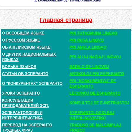
https://betboom.ru/vidy_stavok/promocodes
Главная страница
О ВСЕОБЩЕМ ЯЗЫКЕ
PRI TUTKOMUNA LINGVO
О РУССКОМ ЯЗЫКЕ
PRI RUSA LINGVO
ОБ АНГЛИЙСКОМ ЯЗЫКЕ
PRI ANGLA LINGVO
О ДРУГИХ НАЦИОНАЛЬНЫХ
PRI ALIAJ NACIAJ LINGVOJ
ЯЗЫКАХ
БОРЬБА ЯЗЫКОВ
BATALO DE LINGVOJ
СТАТЬИ ОБ ЭСПЕРАНТО
ARTIKOLOJ PRI ESPERANTO
PRI "KONKURENTOJ" DE
О "КОНКУРЕНТАХ" ЭСПЕРАНТО
ESPERANTO
УРОКИ ЭСПЕРАНТО
LECIONOJ DE ESPERANTO
КОНСУЛЬТАЦИИ
KONSULTOJ DE E-INSTRUISTOJ
ПРЕПОДАВАТЕЛЕЙ ЭСП.
ЭСПЕРАНТОЛОГИЯ И
ESPERANTOLOGIO KAJ
ИНТЕРЛИНГВИСТИКА
INTERLINGVISTIKO
ПЕРЕВОД НА ЭСПЕРАНТО
TRADUKO DE MALSIMPLAJ
ТРУДНЫХ ФРАЗ
FRAZOJ