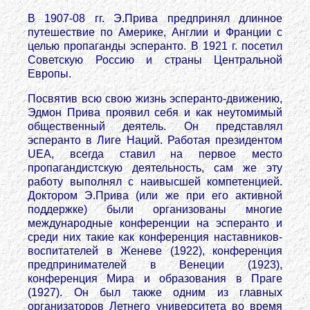
В 1907-08 гг. Э.Прива предпринял длинное
путешествие по Америке, Англии и Франции с
целью пропаганды эсперанто. В 1921 г. посетил
Советскую Россию и страны Центральной
Европы.
Посвятив всю свою жизнь эсперанто-движению,
Эдмон Прива проявил себя и как неутомимый
общественный деятель. Он представлял
эсперанто в Лиге Наций. Работая президентом
UEA, всегда ставил на первое место
пропагандистскую деятельность, сам же эту
работу выполнял с наивысшей компетенцией.
Доктором Э.Прива (или же при его активной
поддержке) были организованы многие
международные конференции на эсперанто и
среди них такие как конференция наставников-
воспитателей в Женеве (1922), конференция
предпринимателей в Венеции (1923),
конференция Мира и образования в Праге
(1927). Он был также одним из главных
организаторов Летнего университета во время