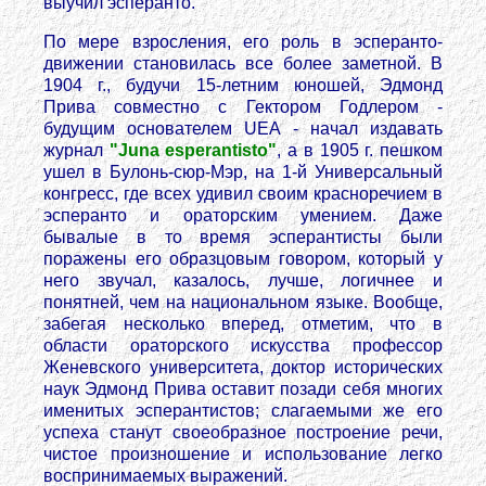
выучил эсперанто.
По мере взросления, его роль в эсперанто-
движении становилась все более заметной. В
1904 г., будучи 15-летним юношей, Эдмонд
Прива совместно с Гектором Годлером -
будущим основателем UEA - начал издавать
журнал
"Juna esperantisto"
, а в 1905 г. пешком
ушел в Булонь-сюр-Мэр, на 1-й Универсальный
конгресс, где всех удивил своим красноречием в
эсперанто и ораторским умением. Даже
бывалые в то время эсперантисты были
поражены его образцовым говором, который у
него звучал, казалось, лучше, логичнее и
понятней, чем на национальном языке. Вообще,
забегая несколько вперед, отметим, что в
области ораторского искусства профессор
Женевского университета, доктор исторических
наук Эдмонд Прива оставит позади себя многих
именитых эсперантистов; слагаемыми же его
успеха станут своеобразное построение речи,
чистое произношение и использование легко
воспринимаемых выражений.