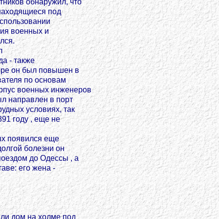
тников обнаружил, что
 находящиеся под
использовании
ния военных и
лся.
л
да - также
оре он был повышен в
вателя по основам
орпус военных инженеров
ыл направлен в порт
рудных условиях, так
91 году , еще не
ых появился еще
 долгой болезни он
поездом до Одессы , а
аве: его жена -
ли дом на холме под