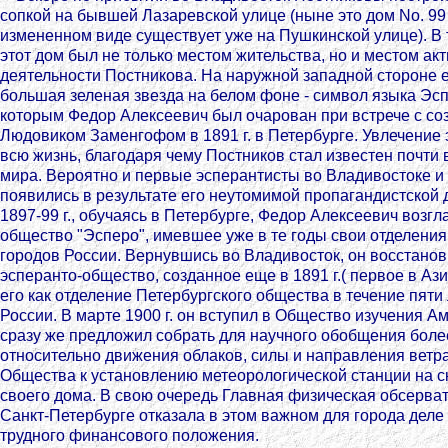
сопкой на бывшей Лазаревской улице (ныне это дом No. 99
измененном виде существует уже на Пушкинской улице). В 
этот дом был не только местом жительства, но и местом а
деятельности Постникова. На наружной западной стороне 
большая зеленая звезда на белом фоне - символ языка Эсп
которым Федор Алексеевич был очарован при встрече с со
Людовиком Заменгофом в 1891 г. в Петербурге. Увлечение
всю жизнь, благодаря чему Постников стал известен почти 
мира. Вероятно и первые эсперантисты во Владивостоке 
появились в результате его неутомимой пропагандистской 
1897-99 г., обучаясь в Петербурге, Федор Алексеевич возг
общество "Эсперо", имевшее уже в те годы свои отделения
городов России. Вернувшись во Владивосток, он восстано
эсперанто-общество, созданное еще в 1891 г.( первое в Ази
его как отделение Петербургского общества в течение пяти 
России. В марте 1900 г. он вступил в Общество изучения Ам
сразу же предложил собрать для научного обобщения бол
относительно движения облаков, силы и направления ветр
Общества к установлению метеорологической станции на 
своего дома. В свою очередь Главная физическая обсерва
Санкт-Петербурге отказала в этом важном для города деле
трудного финансового положения.