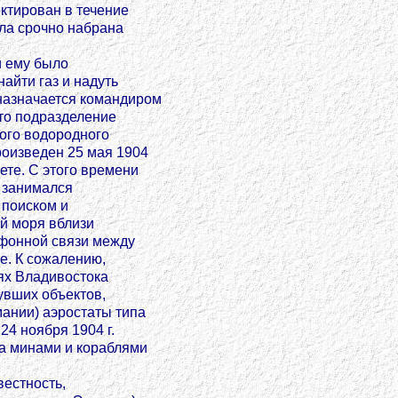
ктирован в течение
ыла срочно набрана
и ему было
айти газ и надуть
назначается командиром
то подразделение
вого водородного
роизведен 25 мая 1904
ете. С этого времени
 занимался
 поиском и
й моря вблизи
ефонной связи между
е. К сожалению,
ях Владивостока
увших объектов,
мании) аэростаты типа
24 ноября 1904 г.
за минами и кораблями
естность,