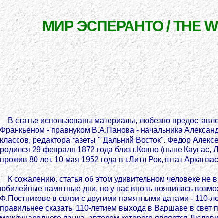
МИР ЭСПЕРАНТО / THE 
В статье использованы материалы, любезно предоставл
Франкьеном - правнуком В.А.Панова - начальника Алексан
классов, редактора газеты " Дальний Восток". Федор Алекс
родился 29 февраля 1872 года близ г.Ковно (ныне Каунас, Л
прожив 80 лет, 10 мая 1952 года в г.Литл Рок, штат Арканза
К сожалению, статья об этом удивительном человеке не в
юбилейные памятные дни, но у нас вновь появилась возмо
Ф.Постникове в связи с другими памятными датами - 110
правильнее сказать, 110-летием выхода в Варшаве в свет 
международного языка, автором которого является Людови