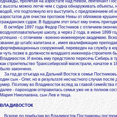
однажды, пролетая на аэростате над Невой, лейтенант Пос
с высоты можно легче чем с судна обнаруживать объекты,
водой, что подтолкнуло его выступить с предложением об 
аэростатов для очистки протоков Невы от обломков круше
гражданских судов. В будущем этот опыт ему очень пригоди
В октябре 1897 года Федор Постников с отличием окончи
воздухоплавательную школу, а через 2 года, в июне 1899 го
успешно - с отличием - военно-инженерную академию. Вск
звании до штабс-капитана и , имея квалификацию препода
фортификационных сооружений, переведен на службу в к
и чуть позже в должности младшего инженера-строителя б
Владивосток. И вновь ему предстояло пересечь Сибирь в т
как строительство Транссибирской магистрали, начатое в 18
было закончено.
За год до отъезда на Дальний Восток в семье Постников
один сын - Олег, но в результате несчастного случая после
умер. Поэтому во Владивосток вслед за главой семейства 
далее - пароходом отправилась семья уже не в полном сост
Мария Николаевна, сын Лев и теща.
ВЛАДИВОСТОК
Вскоре по прибытии во Владивосток Постниковы построи