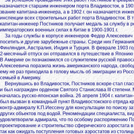
назначается старшим инженером порта Владивосток, в 1901
звание капитана-инженера, а в 1902 г. он назначается инж
инспекции всех строительных работ порта Владивосток. В т
капитан-инженер Постников получает медаль за службу в р
императорских военных силах в Китае в 1900-1901 г.
За годы службы в корпусе инженеров Федор Алексеевич 
посетить и другие зарубежные страны. Среди них Германи
Финляндия, Австралия, Индия и Турция. В феврале 1903 го
2-месячный отпуск он отправился в путешествие в Япони
В Америке он познакомился со служителем русской правос
Алексеевича поразила жизнь американского народа, свобо
ему не раз приходила в голову мысль об эмиграции из Росс
семьей в Америку.
Вернувшись во Владивосток, Постников вскоре стал гла
и был награжден орденом Святого Станислава III степени. 
началась русско-японская война. 26 апреля 1904 г. капита
был вызван в командный пункт Владивостокского отряда к
контр-адмиралу К.П.Иессену для консультации по поиску з
других объектов под водой. Рекомендации специалиста, ви
удовлетворили адмирала, что по особому распоряжению П
проектирование и строительство сферического аэростата в
так как ожидать поступления готовых аэростатов из столи