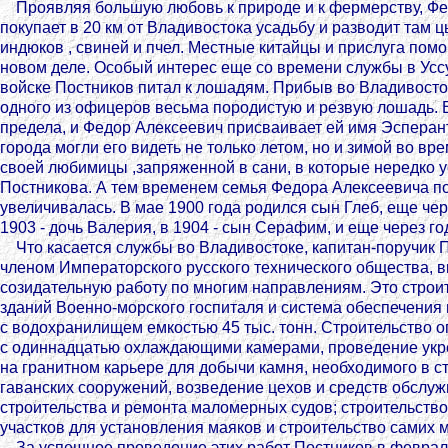
Проявляя большую любовь к природе и к фермерству, Фе
покупает в 20 км от Владивостока усадьбу и разводит там цы
индюков , свиней и пчел. Местные китайцы и прислуга помо
новом деле. Особый интерес еще со времени службы в Усс
войске Постников питал к лошадям. Прибыв во Владивосток
одного из офицеров весьма породистую и резвую лошадь.
предела, и Федор Алексеевич присваивает ей имя Эсперан
города могли его видеть не только летом, но и зимой во вр
своей любимицы ,запряженной в сани, в которые нередко 
Постникова. А тем временем семья Федора Алексеевича п
увеличивалась. В мае 1900 года родился сын Глеб, еще чере
1903 - дочь Валерия, в 1904 - сын Серафим, и еще через го
Что касается службы во Владивостоке, капитан-поручик П
членом Императорского русского технического общества, 
созидательную работу по многим направлениям. Это строи
зданий Военно-морского госпиталя и система обеспечения
с водохранилищем емкостью 45 тыс. тонн. Строительство 
с одиннадцатью охлаждающими камерами, проведение укр
на гранитном карьере для добычи камня, необходимого в с
гаванских сооружений, возведение цехов и средств обслу
строительства и ремонта маломерных судов; строительство
участков для установления маяков и строительство самих 
За успешное проведение этих работ Постников в феврале