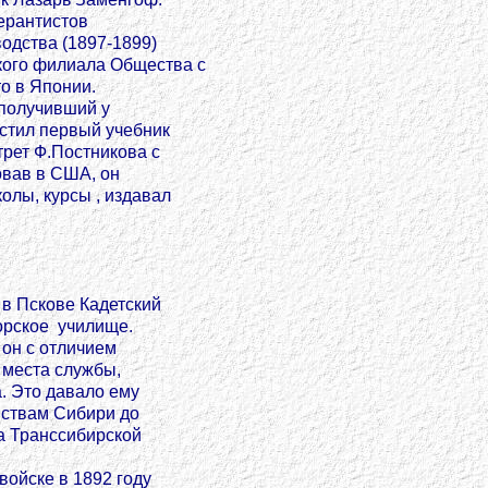
ерантистов
водства (1897-1899)
кого филиала Общества с
то в Японии.
 получивший у
устил первый учебник
трет Ф.Постникова с
овав в США, он
олы, курсы , издавал
в Пскове Кадетский
орское училище.
 он с отличием
 места службы,
. Это давало ему
нствам Сибири до
а Транссибирской
ойске в 1892 году