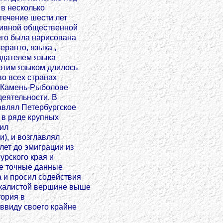
 в несколько
течение шести лет
ктивной общественной
его была нарисована
еранто, языка ,
здателем языка
 этим языком длилось
во всех странах
и Камень-Рыболове
деятельности. В
лавлял Петербургское
 в ряде крупных
вил
и), и возглавлял
лет до эмиграции из
урского края и
ее точные данные
а и просил содействия
скалистой вершине выше
тория в
 ввиду своего крайне