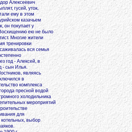
дор Алексеевич
плят, гусей, уток,
гали ему в этом
урийском казачьем
, он покупает у
 Восхищению ею не было
тист. Многие жители
емя тренировки
усаживалась вся семья
остепенно
з год - Алексей, в
д - сын Илья.
остников, являясь
включился в
тельство комплекса
 города пресной водой
огромного холодильника
епительных мероприятий
троительстве
живания для
 котельных, выбор
маяков.
 1900 г.