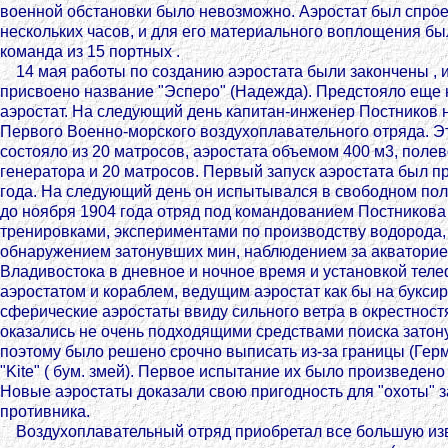
военной обстановки было невозможно. Аэростат был спрое
нескольких часов, и для его материального воплощения б
команда из 15 портных .
14 мая работы по созданию аэростата были закончены , 
присвоено название "Эсперо" (Надежда). Предстояло еще н
аэростат. На следующий день капитан-инженер Постников 
Первого Военно-морского воздухоплавательного отряда. Э
состояло из 20 матросов, аэростата объемом 400 м3, поле
генератора и 20 матросов. Первый запуск аэростата был п
года. На следующий день он испытывался в свободном пол
до ноября 1904 года отряд под командованием Постникова
тренировками, экспериментами по производству водорода,
обнаружением затонувших мин, наблюдением за акваторие
Владивостока в дневное и ночное время и установкой тел
аэростатом и кораблем, ведущим аэростат как бы на буксир
сферические аэростаты ввиду сильного ветра в окрестност
оказались не очень подходящими средствами поиска затон
поэтому было решено срочно выписать из-за границы (Гер
"Kite" ( бум. змей). Первое испытание их было произведено 
Новые аэростаты доказали свою пригодность для "охоты" 
противника.
Воздухоплавательный отряд приобретал все большую изв