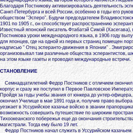
Благодаря Постникову активизировалась деятельность эсп
Санкт-Петербурга и всей России, особенно в годы его руко
обществом "Эсперо". Будучи председателем Владивостокс
1901 по 1905 г., он способствует распространению эсперан
Известный японский писатель Фтабатэй Симэй (Хасегава),
Постникова уроки международного языка, в 1906 году вып
для японцев, где на одной из первых страниц помещен пор
надписью " Отец эсперанто-движения в Японии" . Эмигрир
организовывал там различные общества эсперантистов, шк
на этом языке газеты и проводил международные встречи.
СТАНОВЛЕНИЕ
Семнадцатилетний Федор Постников с отличием окончил 
корпус и сразу же поступил в Первое Павловское Императ
Пройдя за годы учебы звания от юнкера до унтер-офицера,
окончил Училище в мае 1891 года и, получив право выбора
уезжает в Уссурийское казачье войско в звании прапорщика
возможность совершить путешествие по широким простра
Тихоокеанского побережья еще до окончания строительств
магистрали. Тогда ему было 19 лет.
Федор Постников начал служить в Уссурийском казачьем в