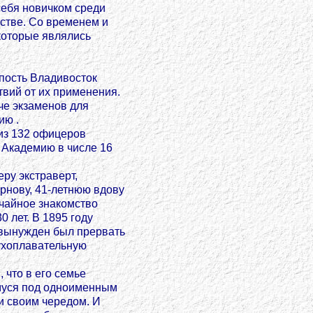
себя новичком среди
тстве. Со временем и
 которые являлись
пость Владивосток
твий от их применения.
че экзаменов для
ию .
 из 132 офицеров
в Академию в числе 16
ру экстраверт,
рнову, 41-летнюю вдову
учайное знакомство
 лет. В 1895 году
 вынужден был прервать
духоплавательную
 что в его семье
емуся под одноименным
и своим чередом. И