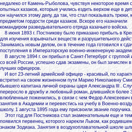
недалеко от Камень-Рыболова, чувствуя некоторое время 
опытных казаков, которые учились ездить верхом еще в де
он научился этому делу, да так, что стал показывать трюки,
предметом гордости среди казаков. Вскоре его назначили
командиром разведывательного отряда казачьего войска.
8 июня 1893 г. Постникову было приказано прибыть в Кре
для изучения взрывчатых веществ и разрушительного дейс
Занимаясь новым делом, он в течение года готовился к сда
поступления в Императорскую военно-инженерную академ
В августе 1894 г. он прибыл в Санкт-Петербург с группой
со всей России, успешно сдав экзамены, он был зачислен 
лучших офицеров.
И вот 23-летний армейский офицер - красивый, по характе
встретил на своем жизненном пути Марию Николаевну Сми
бывшего капитана личной охраны царя Александра III . Сл
переросло в дружбу и любовный роман, длившийся более 30
влюбленные поженились, в связи с чем Федор Алексеевич
занятия в Академии и перевестись на учебу в Военно-воз
школу. 1 августа 1895 года ему присвоили звание поручика.
Этот год для Постникова стал знаменательным еще и тем,
появился первенец, которого нарекли Львом, как родивш
знаком Зодиака. Занятия в воздухоплавательной школе шл