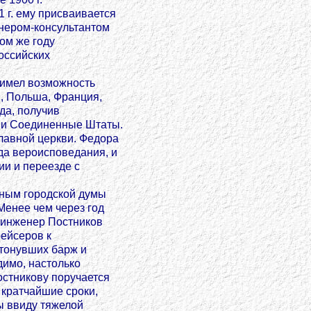
 г. ему присваивается
енером-консультантом
ом же году
оссийских
имел возможность
я, Польша, Франция,
да, получив
ю и Соединенные Штаты.
лавной церкви. Федора
да вероисповедания, и
ии и переезде с
сным городской думы
Менее чем через год
н-инженер Постников
рейсеров к
атонувших барж и
димо, настолько
остникову поручается
 кратчайшие сроки,
цы ввиду тяжелой