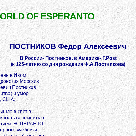
WORLD OF ESPERANTO
ПОСТНИКОВ Федор Алексеевич
В Poccии- Постников, в Америке- F.Post
(к 125-летию со дня рождения Ф.А.Постникова)
енные Ивом
дровских Морских
еевич Постников
итва) и умер,
с, США.
ышла в свет в
жность вспомнить о
-летием ЭСПЕРАНТО,
первого учебника
к Лазарь Заменгоф.