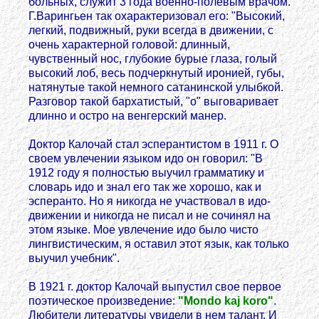
больных, служит 3 года военно-полевым врачом.
Г.Варингьен так охарактеризовал его: "Высокий,
легкий, подвижный, руки всегда в движении, с
очень характерной головой: длинный,
чувственный нос, глубокие бурые глаза, голый
высокий лоб, весь подчеркнутый иронией, губы,
натянутые такой немного сатанинской улыбкой.
Разговор такой бархатистый, "о" выговаривает
длинно и остро на венгерский манер.
Доктор Калочай стал эсперантистом в 1911 г. О
своем увлечении языком идо он говорил: "В
1912 году я полностью выучил грамматику и
словарь идо и знал его так же хорошо, как и
эсперанто. Но я никогда не участвовал в идо-
движении и никогда не писал и не сочинял на
этом языке. Мое увлечение идо было чисто
лингвистическим, я оставил этот язык, как только
выучил учебник".
В 1921 г. доктор Калочай выпустил свое первое
поэтическое произведение:
"Mondo kaj koro"
.
Любители литературы увидели в нем талант. И