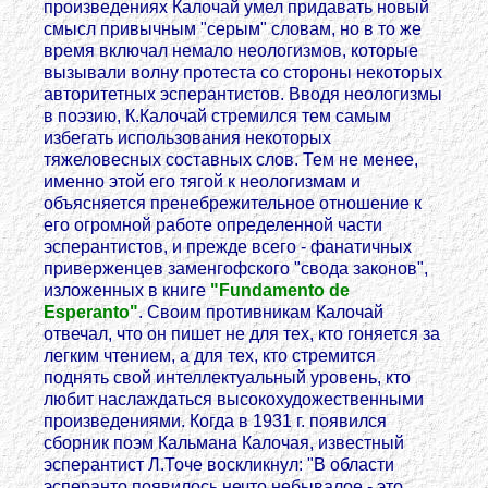
произведениях Калочай умел придавать новый
смысл привычным "серым" словам, но в то же
время включал немало неологизмов, которые
вызывали волну протеста со стороны некоторых
авторитетных эсперантистов. Вводя неологизмы
в поэзию, К.Калочай стремился тем самым
избегать использования некоторых
тяжеловесных составных слов. Тем не менее,
именно этой его тягой к неологизмам и
объясняется пренебрежительное отношение к
его огромной работе определенной части
эсперантистов, и прежде всего - фанатичных
приверженцев заменгофского "свода законов",
изложенных в книге
"Fundamento de
Esperanto"
. Своим противникам Калочай
отвечал, что он пишет не для тех, кто гоняется за
легким чтением, а для тех, кто стремится
поднять свой интеллектуальный уровень, кто
любит наслаждаться высокохудожественными
произведениями. Когда в 1931 г. появился
сборник поэм Кальмана Калочая, известный
эсперантист Л.Точе воскликнул: "В области
эсперанто появилось нечто небывалое - это