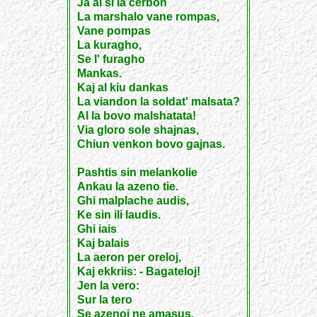
Ja al si la cerbon
La marshalo vane rompas,
Vane pompas
La kuragho,
Se l' furagho
Mankas.
Kaj al kiu dankas
La viandon la soldat' malsata?
Al la bovo malshatata!
Via gloro sole shajnas,
Chiun venkon bovo gajnas.
Pashtis sin melankolie
Ankau la azeno tie.
Ghi malplache audis,
Ke sin ili laudis.
Ghi iais
Kaj balais
La aeron per oreloj,
Kaj ekkriis: - Bagateloj!
Jen la vero:
Sur la tero
Se azenoj ne amasus,