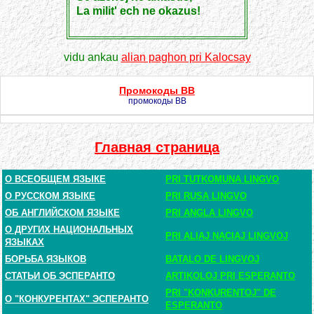
La milit' ech ne okazus!
vidu ankau
alian paghon pri Kalocsay
Промокоды BB
промокоды BB
Главная страница
О ВСЕОБЩЕМ ЯЗЫКЕ
PRI TUTKOMUNA LINGVO
О РУССКОМ ЯЗЫКЕ
PRI RUSA LINGVO
ОБ АНГЛИЙСКОМ ЯЗЫКЕ
PRI ANGLA LINGVO
О ДРУГИХ НАЦИОНАЛЬНЫХ
PRI ALIAJ NACIAJ LINGVOJ
ЯЗЫКАХ
БОРЬБА ЯЗЫКОВ
BATALO DE LINGVOJ
СТАТЬИ ОБ ЭСПЕРАНТО
ARTIKOLOJ PRI ESPERANTO
PRI "KONKURENTOJ" DE
О "КОНКУРЕНТАХ" ЭСПЕРАНТО
ESPERANTO