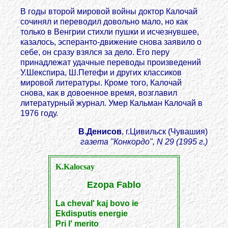
В годы второй мировой войны доктор Калочай
сочинял и переводил довольно мало, но как
только в Венгрии стихли пушки и исчезнувшее,
казалось, эсперанто-движение снова заявило о
себе, он сразу взялся за дело. Его перу
принадлежат удачные переводы произведений
У.Шекспира, Ш.Петефи и других классиков
мировой литературы. Кроме того, Калочай
снова, как в довоенное время, возглавил
литературный журнал. Умер Кальман Калочай в
1976 году.
В.Денисов
, г.Цивильск (Чувашия)
газета "Конкордо", N 29 (1995 г.)
K.Kalocsay
Ezopa Fablo
La cheval' kaj bovo ie
Ekdisputis energie
Pri l' merito