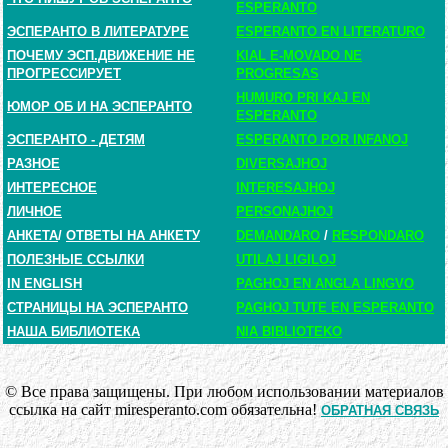
ESPERANTO
ЭСПЕРАНТО В ЛИТЕРАТУРЕ
ESPERANTO EN LITERATURO
ПОЧЕМУ ЭСП.ДВИЖЕНИЕ НЕ
KIAL E-MOVADO NE
ПРОГРЕССИРУЕТ
PROGRESAS
HUMURO PRI KAJ EN
ЮМОР ОБ И НА ЭСПЕРАНТО
ESPERANTO
ЭСПЕРАНТО - ДЕТЯМ
ESPERANTO POR INFANOJ
РАЗНОЕ
DIVERSAJHOJ
ИНТЕРЕСНОЕ
INTERESAJHOJ
ЛИЧНОЕ
PERSONAJHOJ
АНКЕТА
/
ОТВЕТЫ НА АНКЕТУ
DEMANDARO
/
RESPONDARO
ПОЛЕЗНЫЕ ССЫЛКИ
UTILAJ LIGILOJ
IN ENGLISH
PAGHOJ EN ANGLA LINGVO
СТРАНИЦЫ НА ЭСПЕРАНТО
PAGHOJ TUTE EN ESPERANTO
НАША БИБЛИОТЕКА
NIA BIBLIOTEKO
© Все права защищены. При любом использовании материалов
ссылка на сайт miresperanto.com обязательна!
ОБРАТНАЯ СВЯЗЬ