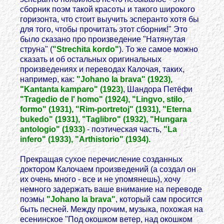
сборник поэм такой красоты и такого широкого
горизонта, что стоит выучить эсперанто хотя бы
для того, чтобы прочитать этот сборник!" Это
было сказано про произведение "Натянутая
струна" (
"Strechita kordo"
). То же самое можно
сказать и об остальных оригинальных
произведениях и переводах Калочая, таких,
например, как:
"Johano la brava" (1923),
"Kantanta kamparo" (1923)
, Шандора Петёфи
"Tragedio de l' homo" (1924), "Lingvo, stilo,
formo" (1931), "Rim-portretoj" (1931), "Eterna
bukedo" (1931), "Taglibro" (1932), "Hungara
antologio" (1933)
- поэтическая часть,
"La
infero" (1933), "Arthistorio" (1934).
Прекращая сухое перечисление созданных
доктором Калочаем произведений (а создал он
их очень много - все и не упомянешь), хочу
немного задержать ваше внимание на переводе
поэмы
"Johano la brava"
, который сам просится
быть песней. Между прочим, музыка, похожая на
есенинское "Под окошком ветер, над окошком