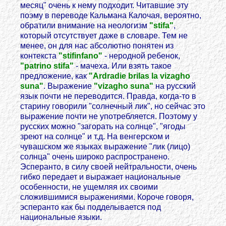
месяц" очень к нему подходит. Читавшие эту
поэму в переводе Кальмана Калочая, вероятно,
обратили внимание на неологизм
"stifa"
,
который отсутствует даже в словаре. Тем не
менее, он для нас абсолютно понятен из
контекста
"stifinfano"
- неродной ребенок,
"patrino stifa"
- мачеха. Или взять такое
предложение, как
"Ardradie brilas la vizagho
suna"
. Выражение
"vizagho suna"
на русский
язык почти не переводится. Правда, когда-то в
старину говорили "солнечный лик", но сейчас это
выражение почти не употребляется. Поэтому у
русских можно "загорать на солнце", "ягоды
зреют на солнце" и т.д. На венгерском и
чувашском же языках выражение "лик (лицо)
солнца" очень широко распространено.
Эсперанто, в силу своей нейтральности, очень
гибко передает и выражает национальные
особенности, не ущемляя их своими
сложившимися выражениями. Короче говоря,
эсперанто как бы подделывается под
национальные языки.