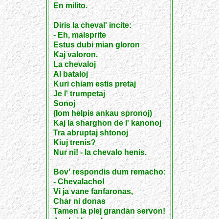
En milito.
Diris la cheval' incite:
- Eh, malsprite
Estus dubi mian gloron
Kaj valoron.
La chevaloj
Al bataloj
Kuri chiam estis pretaj
Je l' trumpetaj
Sonoj
(Iom helpis ankau spronoj)
Kaj la sharghon de l' kanonoj
Tra abruptaj shtonoj
Kiuj trenis?
Nur ni! - la chevalo henis.
Bov' respondis dum remacho:
- Chevalacho!
Vi ja vane fanfaronas,
Char ni donas
Tamen la plej grandan servon!