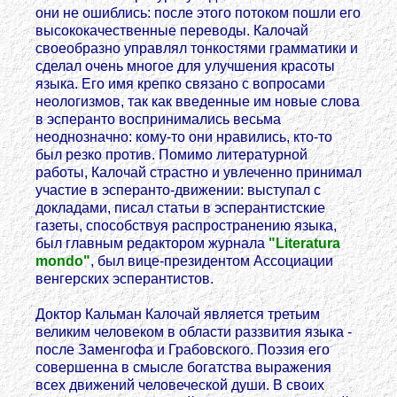
они не ошиблись: после этого потоком пошли его
высококачественные переводы. Калочай
своеобразно управлял тонкостями грамматики и
сделал очень многое для улучшения красоты
языка. Его имя крепко связано с вопросами
неологизмов, так как введенные им новые слова
в эсперанто воспринимались весьма
неоднозначно: кому-то они нравились, кто-то
был резко против. Помимо литературной
работы, Калочай страстно и увлеченно принимал
участие в эсперанто-движении: выступал с
докладами, писал статьи в эсперантистские
газеты, способствуя распространению языка,
был главным редактором журнала
"Literatura
mondo"
, был вице-президентом Ассоциации
венгерских эсперантистов.
Доктор Кальман Калочай является третьим
великим человеком в области раззвития языка -
после Заменгофа и Грабовского. Поэзия его
совершенна в смысле богатства выражения
всех движений человеческой души. В своих