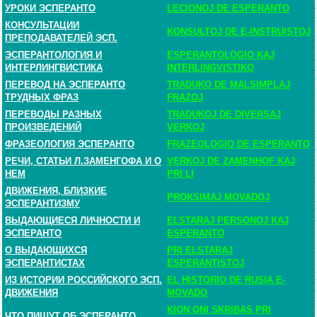
УРОКИ ЭСПЕРАНТО
LECIONOJ DE ESPERANTO
КОНСУЛЬТАЦИИ
KONSULTOJ DE E-INSTRUISTOJ
ПРЕПОДАВАТЕЛЕЙ ЭСП.
ЭСПЕРАНТОЛОГИЯ И
ESPERANTOLOGIO KAJ
ИНТЕРЛИНГВИСТИКА
INTERLINGVISTIKO
ПЕРЕВОД НА ЭСПЕРАНТО
TRADUKO DE MALSIMPLAJ
ТРУДНЫХ ФРАЗ
FRAZOJ
ПЕРЕВОДЫ РАЗНЫХ
TRADUKOJ DE DIVERSAJ
ПРОИЗВЕДЕНИЙ
VERKOJ
ФРАЗЕОЛОГИЯ ЭСПЕРАНТО
FRAZEOLOGIO DE ESPERANTO
РЕЧИ, СТАТЬИ Л.ЗАМЕНГОФА И О
VERKOJ DE ZAMENHOF KAJ
НЕМ
PRI LI
ДВИЖЕНИЯ, БЛИЗКИЕ
PROKSIMAJ MOVADOJ
ЭСПЕРАНТИЗМУ
ВЫДАЮЩИЕСЯ ЛИЧНОСТИ И
ELSTARAJ PERSONOJ KAJ
ЭСПЕРАНТО
ESPERANTO
О ВЫДАЮЩИХСЯ
PRI ELSTARAJ
ЭСПЕРАНТИСТАХ
ESPERANTISTOJ
ИЗ ИСТОРИИ РОССИЙСКОГО ЭСП.
EL HISTORIO DE RUSIA E-
ДВИЖЕНИЯ
MOVADO
KION ONI SKRIBAS PRI
ЧТО ПИШУТ ОБ ЭСПЕРАНТО