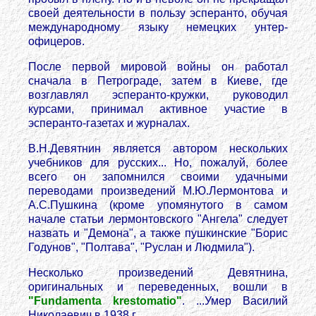
своей деятельности в пользу эсперанто, обучая
международному языку немецких унтер-
офицеров.
После первой мировой войны он работал
сначала в Петрограде, затем в Киеве, где
возглавлял эсперанто-кружки, руководил
курсами, принимал активное участие в
эсперанто-газетах и журналах.
В.Н.Девятнин является автором нескольких
учебников для русских... Но, пожалуй, более
всего он запомнился своими удачными
переводами произведений М.Ю.Лермонтова и
А.С.Пушкина (кроме упомянутого в самом
начале статьи лермонтовского "Ангела" следует
назвать и "Демона", а также пушкинские "Борис
Годунов", "Полтава", "Руслан и Людмила").
Несколько произведений Девятнина,
оригинальных и переведенных, вошли в
"Fundamenta krestomatio"
. ...Умер Василий
Николаевич в 1938 г.