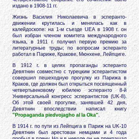
издано в 1908-11 гг.
Жизнь Василия Николаевича в эсперанто-
движении крутилась и менялась как в
калейдоскопе: на 1-м съезде UEA в 1908 г. он
был избран членом комитета международного
языка, в 1911 г. получил первую премию за
литературные труды; по вопросам эсперанто
работал в Париже, Кракове, Мюнхене, Лейпциге.
В 1912 г. в целях пропаганды эсперанто
Девятнин совместно с турецким эсперантистом
совершил пешеходную прогулку из Парижа в
Краков, где должен был открыться посвященный
четвертьвековому юбилею эсперанто 8-й
Универсальный конгресс эсперантистов (UK-8).
Об этой своей прогулке, занявшей 42 дня,
Девятнин впоследствии написал книгу
"Propaganda piedvojagho al la Oka"
.
В 1914 г. по пути из Лейпцига в Париж на UK-10
Девятнин был арестован немцами и 4 года
пробыл в плену. Но и в неволе он не прекращал