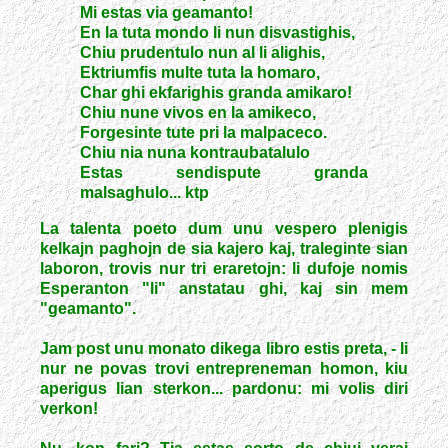
Mi estas via geamanto!
En la tuta mondo li nun disvastighis,
Chiu prudentulo nun al li alighis,
Ektriumfis multe tuta la homaro,
Char ghi ekfarighis granda amikaro!
Chiu nune vivos en la amikeco,
Forgesinte tute pri la malpaceco.
Chiu nia nuna kontraubatalulo
Estas sendispute granda
malsaghulo... ktp
La talenta poeto dum unu vespero plenigis
kelkajn paghojn de sia kajero kaj, traleginte sian
laboron, trovis nur tri eraretojn: li dufoje nomis
Esperanton "li" anstatau ghi, kaj sin mem
"geamanto".
Jam post unu monato dikega libro estis preta, - li
nur ne povas trovi entrepreneman homon, kiu
aperigus lian sterkon... pardonu: mi volis diri
verkon!