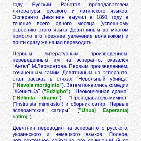
году. Русский. Работал преподавателем
литературы, русского и латинского языков.
Эсперанто Девятнин выучил в 1891 году в
течение всего одного месяца (успешному
освоению этого языка Девятниным во многом
помогло его прежнее увлечение волапюком) и
почти сразу же начал переводить.
Первым литературным произведением,
переведенным им на эсперанто, оказался
"Ангел" М.Лермонтова. Первым произведением,
сочиненным самим Девятниным на эсперанто,
стал рассказ в стихах "Невольный убийца"
(
"Nevola mortiginto"
). Затем появились комедии
"Женитьба" (
"Edzigho"
), "Неоконченная драма"
(
"Nefinita dramo"
), "Преподаватель-мимист"
("Instruista mimikisto") и сборник сатир "Первые
эсперантские сатиры" (
"Unuaj Esperantaj
satiroj"
).
Девятнин переводил на эсперанто с русского,
украинского и немецкого языков. Полное,
четырехтомное собрание его сочинений было