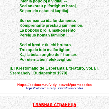
Inter la popoloj dividitaj, --
Sed ankorau plifortighus baroj,
Se per Ido estus ni kaptitaj.
Sur sensenca ida fundamento,
Komprenante preskau jam nenion,
La popoloj pro la malkonsento
Pereigus homan familion! . . .
Sed ni kredu: tiu chi brutaro
Tre rapide tute malfortighos, --
Kaj la bela songho de l' homaro
Por eterna ben' efektivighos!
[El Krestomatio de Esperanta Literaturo, Vol. I, I.
Szerdahelyi, Budapeshto 1979]
Https://betboom.ru/vidy_stavok/promocodes
https://betboom.ru/vidy_stavok/promocodes
Главная страница