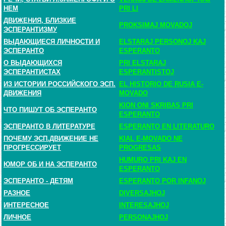
НЕМ
PRI LI
ДВИЖЕНИЯ, БЛИЗКИЕ
PROKSIMAJ MOVADOJ
ЭСПЕРАНТИЗМУ
ВЫДАЮЩИЕСЯ ЛИЧНОСТИ И
ELSTARAJ PERSONOJ KAJ
ЭСПЕРАНТО
ESPERANTO
О ВЫДАЮЩИХСЯ
PRI ELSTARAJ
ЭСПЕРАНТИСТАХ
ESPERANTISTOJ
ИЗ ИСТОРИИ РОССИЙСКОГО ЭСП.
EL HISTORIO DE RUSIA E-
ДВИЖЕНИЯ
MOVADO
KION ONI SKRIBAS PRI
ЧТО ПИШУТ ОБ ЭСПЕРАНТО
ESPERANTO
ЭСПЕРАНТО В ЛИТЕРАТУРЕ
ESPERANTO EN LITERATURO
ПОЧЕМУ ЭСП.ДВИЖЕНИЕ НЕ
KIAL E-MOVADO NE
ПРОГРЕССИРУЕТ
PROGRESAS
HUMURO PRI KAJ EN
ЮМОР ОБ И НА ЭСПЕРАНТО
ESPERANTO
ЭСПЕРАНТО - ДЕТЯМ
ESPERANTO POR INFANOJ
РАЗНОЕ
DIVERSAJHOJ
ИНТЕРЕСНОЕ
INTERESAJHOJ
ЛИЧНОЕ
PERSONAJHOJ