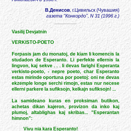
В.Денисов
, г.Цивильск (Чувашия)
газета "Конкордо", N 31 (1996 г.)
Vasilij Devjatnin
VERKISTO-POETO
Forpasis jam du monatoj, de kiam li komencis la
studadon de Esperanto. Li perfekte ellernis la
lingvon, kaj sekve . . . li devas farighi Esperanta
verkisto-poeto, - nepre poeto, char Esperanto
estas mirinde oportuna por poetoj: oni ne devas
ekzemple longe serchi rimojn, estas nur necese
ellerni parkere la sufiksojn, kelkajn sufiksojn! ...
La samideano kuras en proksiman butikon,
achetas dikan kajeron, provizon da inko kaj
plumoj, altablighas kaj skribas... "Esperantan
himnon":
Vivu nia kara Esperanto!