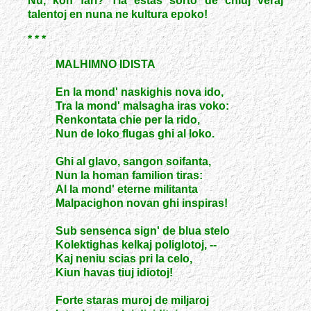
Nu, kon fari? Tia estas sorto de chiuj veraj
talentoj en nuna ne kultura epoko!
* * *
MALHIMNO IDISTA
En la mond' naskighis nova ido,
Tra la mond' malsagha iras voko:
Renkontata chie per la rido,
Nun de loko flugas ghi al loko.
Ghi al glavo, sangon soifanta,
Nun la homan familion tiras:
Al la mond' eterne militanta
Malpacighon novan ghi inspiras!
Sub sensenca sign' de blua stelo
Kolektighas kelkaj poliglotoj, --
Kaj neniu scias pri la celo,
Kiun havas tiuj idiotoj!
Forte staras muroj de miljaroj