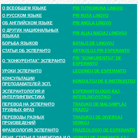
О ВСЕОБЩЕМ ЯЗЫКЕ
PRI TUTKOMUNA LINGVO
О РУССКОМ ЯЗЫКЕ
PRI RUSA LINGVO
ОБ АНГЛИЙСКОМ ЯЗЫКЕ
PRI ANGLA LINGVO
О ДРУГИХ НАЦИОНАЛЬНЫХ
PRI ALIAJ NACIAJ LINGVOJ
ЯЗЫКАХ
БОРЬБА ЯЗЫКОВ
BATALO DE LINGVOJ
СТАТЬИ ОБ ЭСПЕРАНТО
ARTIKOLOJ PRI ESPERANTO
PRI "KONKURENTOJ" DE
О "КОНКУРЕНТАХ" ЭСПЕРАНТО
ESPERANTO
УРОКИ ЭСПЕРАНТО
LECIONOJ DE ESPERANTO
КОНСУЛЬТАЦИИ
KONSULTOJ DE E-INSTRUISTOJ
ПРЕПОДАВАТЕЛЕЙ ЭСП.
ЭСПЕРАНТОЛОГИЯ И
ESPERANTOLOGIO KAJ
ИНТЕРЛИНГВИСТИКА
INTERLINGVISTIKO
ПЕРЕВОД НА ЭСПЕРАНТО
TRADUKO DE MALSIMPLAJ
ТРУДНЫХ ФРАЗ
FRAZOJ
ПЕРЕВОДЫ РАЗНЫХ
TRADUKOJ DE DIVERSAJ
ПРОИЗВЕДЕНИЙ
VERKOJ
ФРАЗЕОЛОГИЯ ЭСПЕРАНТО
FRAZEOLOGIO DE ESPERANTO
РЕЧИ, СТАТЬИ Л.ЗАМЕНГОФА И О
VERKOJ DE ZAMENHOF KAJ