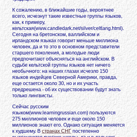
К сожалению, в ближайшие годы, вероятнее
всего, исчезнут такие известные группы языков,
как, к примеру,
кельтская(www.candledark.net/silver/celtlang.html).
Сегодня на бретонском, валлийском и
ирландском языках говорит меньше миллиона
человек, да и то это в основном представители
старшего поколения, а молодые люди
предпочитают объясняться на английском. В
судьбе кельтской группы языков нет ничего
необычного: на наших глазах исчезло 150
языков индейцев Северной Америки, правда,
еще остается около 30, но и их участь
предрешена - об их существовании будут знать
только лингвисты.
Сейчас русским
языком(www.learningrussian.com) пользуются
275 миллионов человек и еще около 150
миллионов знают его. Однако ситуация меняется
к худшему. В
странах СНГ
постепенно