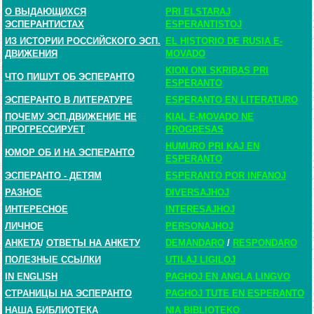
О ВЫДАЮЩИХСЯ
PRI ELSTARAJ
ЭСПЕРАНТИСТАХ
ESPERANTISTOJ
ИЗ ИСТОРИИ РОССИЙСКОГО ЭСП.
EL HISTORIO DE RUSIA E-
ДВИЖЕНИЯ
MOVADO
KION ONI SKRIBAS PRI
ЧТО ПИШУТ ОБ ЭСПЕРАНТО
ESPERANTO
ЭСПЕРАНТО В ЛИТЕРАТУРЕ
ESPERANTO EN LITERATURO
ПОЧЕМУ ЭСП.ДВИЖЕНИЕ НЕ
KIAL E-MOVADO NE
ПРОГРЕССИРУЕТ
PROGRESAS
HUMURO PRI KAJ EN
ЮМОР ОБ И НА ЭСПЕРАНТО
ESPERANTO
ЭСПЕРАНТО - ДЕТЯМ
ESPERANTO POR INFANOJ
РАЗНОЕ
DIVERSAJHOJ
ИНТЕРЕСНОЕ
INTERESAJHOJ
ЛИЧНОЕ
PERSONAJHOJ
АНКЕТА
/
ОТВЕТЫ НА АНКЕТУ
DEMANDARO
/
RESPONDARO
ПОЛЕЗНЫЕ ССЫЛКИ
UTILAJ LIGILOJ
IN ENGLISH
PAGHOJ EN ANGLA LINGVO
СТРАНИЦЫ НА ЭСПЕРАНТО
PAGHOJ TUTE EN ESPERANTO
НАША БИБЛИОТЕКА
NIA BIBLIOTEKO