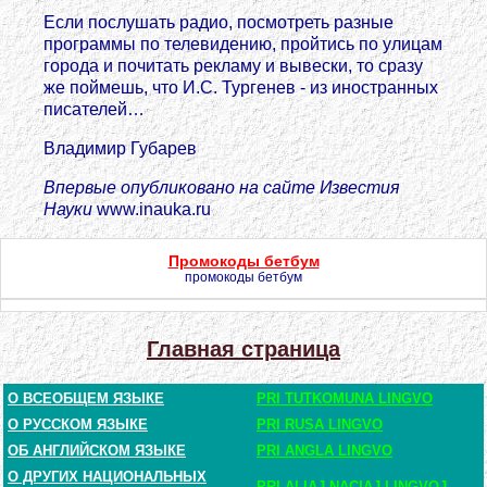
Если послушать радио, посмотреть разные
программы по телевидению, пройтись по улицам
города и почитать рекламу и вывески, то сразу
же поймешь, что И.С. Тургенев - из иностранных
писателей…
Владимир Губарев
Впервые опубликовано на сайте
Известия
Науки
www.inauka.ru
Промокоды бетбум
промокоды бетбум
Главная страница
О ВСЕОБЩЕМ ЯЗЫКЕ
PRI TUTKOMUNA LINGVO
О РУССКОМ ЯЗЫКЕ
PRI RUSA LINGVO
ОБ АНГЛИЙСКОМ ЯЗЫКЕ
PRI ANGLA LINGVO
О ДРУГИХ НАЦИОНАЛЬНЫХ
PRI ALIAJ NACIAJ LINGVOJ