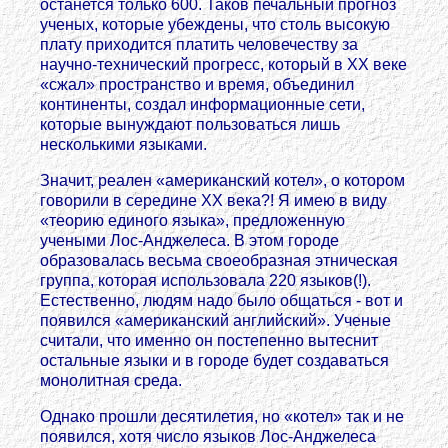
останется только 600. Таков печальный прогноз
ученых, которые убеждены, что столь высокую
плату приходится платить человечеству за
научно-технический прогресс, который в ХХ веке
«сжал» пространство и время, объединил
континенты, создал информационные сети,
которые вынуждают пользоваться лишь
несколькими языками.
Значит, реален «американский котел», о котором
говорили в середине ХХ века?! Я имею в виду
«теорию единого языка», предложенную
учеными Лос-Анджелеса. В этом городе
образовалась весьма своеобразная этническая
группа, которая использовала 220 языков(!).
Естественно, людям надо было общаться - вот и
появился «американский английский». Ученые
считали, что именно он постепенно вытеснит
остальные языки и в городе будет создаваться
монолитная среда.
Однако прошли десятилетия, но «котел» так и не
появился, хотя число языков Лос-Анджелеса