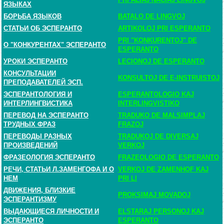
ЯЗЫКАХ
БОРЬБА ЯЗЫКОВ
BATALO DE LINGVOJ
СТАТЬИ ОБ ЭСПЕРАНТО
ARTIKOLOJ PRI ESPERANTO
PRI "KONKURENTOJ" DE
О "КОНКУРЕНТАХ" ЭСПЕРАНТО
ESPERANTO
УРОКИ ЭСПЕРАНТО
LECIONOJ DE ESPERANTO
КОНСУЛЬТАЦИИ
KONSULTOJ DE E-INSTRUISTOJ
ПРЕПОДАВАТЕЛЕЙ ЭСП.
ЭСПЕРАНТОЛОГИЯ И
ESPERANTOLOGIO KAJ
ИНТЕРЛИНГВИСТИКА
INTERLINGVISTIKO
ПЕРЕВОД НА ЭСПЕРАНТО
TRADUKO DE MALSIMPLAJ
ТРУДНЫХ ФРАЗ
FRAZOJ
ПЕРЕВОДЫ РАЗНЫХ
TRADUKOJ DE DIVERSAJ
ПРОИЗВЕДЕНИЙ
VERKOJ
ФРАЗЕОЛОГИЯ ЭСПЕРАНТО
FRAZEOLOGIO DE ESPERANTO
РЕЧИ, СТАТЬИ Л.ЗАМЕНГОФА И О
VERKOJ DE ZAMENHOF KAJ
НЕМ
PRI LI
ДВИЖЕНИЯ, БЛИЗКИЕ
PROKSIMAJ MOVADOJ
ЭСПЕРАНТИЗМУ
ВЫДАЮЩИЕСЯ ЛИЧНОСТИ И
ELSTARAJ PERSONOJ KAJ
ЭСПЕРАНТО
ESPERANTO