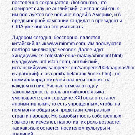
постепенно сокращается. Любопытно, что
набирает силу не английский, а испанский язык -
им пользуется все больше людей в Америке, и в
предвыборной кампании кандидат в президенты
США уже обязан это учитывать.
Лидером сегодня, бесспорно, является
китайский язык www.minmm.com. Им пользуются
полтора миллиарда человек. Далее идут
хинди(www.cs.colostate.edu/~malaiya/hindiint.html)
и урду(www.urdustan.com), английский,
испанский(www.sampere.com/sampere2003/paginas/hom
и арабский(i-cias.com/babel/arabic/index.htm) - по
полмиллиарда жителей планеты говорят на
каждом из них. Ученые отмечают одну
закономерность: роль английского языка
уменьшается, и к середине XXI века он станет
«примитивным», то есть упрощенным, чтобы на
нем могли общаться представители разных
стран и народов. Но самобытность собственных
языков не исчезнет, напротив, их роль возрастет,
так как язык остается носителем культуры и
традиций.