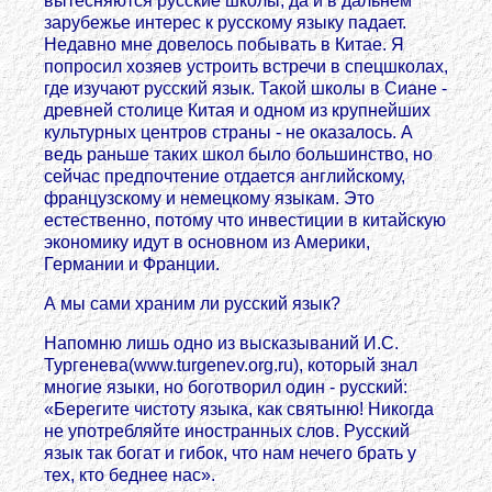
вытесняются русские школы, да и в дальнем
зарубежье интерес к русскому языку падает.
Недавно мне довелось побывать в Китае. Я
попросил хозяев устроить встречи в спецшколах,
где изучают русский язык. Такой школы в Сиане -
древней столице Китая и одном из крупнейших
культурных центров страны - не оказалось. А
ведь раньше таких школ было большинство, но
сейчас предпочтение отдается английскому,
французскому и немецкому языкам. Это
естественно, потому что инвестиции в китайскую
экономику идут в основном из Америки,
Германии и Франции.
А мы сами храним ли русский язык?
Напомню лишь одно из высказываний И.С.
Тургенева(www.turgenev.org.ru), который знал
многие языки, но боготворил один - русский:
«Берегите чистоту языка, как святыню! Никогда
не употребляйте иностранных слов. Русский
язык так богат и гибок, что нам нечего брать у
тех, кто беднее нас».