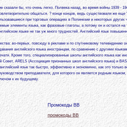
 сказали бы, что очень легко. Полвека назад, во время войны 1939 - 19
влетворительно общаться. ? конце концов, ведь существовали же еще "
льзовавшиеся при торговых операциях в Полинезии и некоторых других 
ые элементы языка, как фразовые глаголы, а потому он и остался на та
нглийском языке не так уж много трудностей. Английский язык повышенно
ства: во-первых, повсюду в рекламе и по спутниковому телевидению они
одавания английского языка иностранцам, по сравнению с другими языка
чати. Кроме того, специализированные школы английского языка как ин
й Совет, ARELS (Ассоциация признанных школ английского языка) и BAS
английский язык так быстро, эффективно и экономично, как это только 
 руководством преподавателя, для которого он является родным языком
ключом к их будущему.
Промокоды BB
промокоды BB