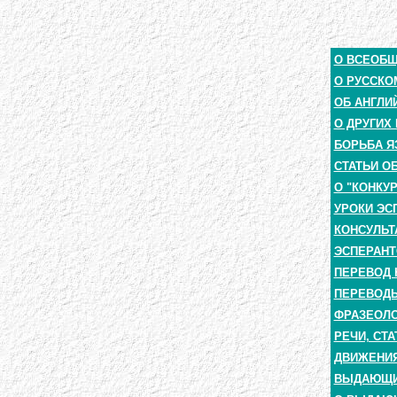
О ВСЕОБ
О РУССКО
ОБ АНГЛИ
О ДРУГИХ
БОРЬБА Я
СТАТЬИ О
О "КОНКУ
УРОКИ ЭС
КОНСУЛЬТ
ЭСПЕРАНТ
ПЕРЕВОД 
ПЕРЕВОДЫ
ФРАЗЕОЛО
РЕЧИ, СТА
ДВИЖЕНИЯ
ВЫДАЮЩИЕ