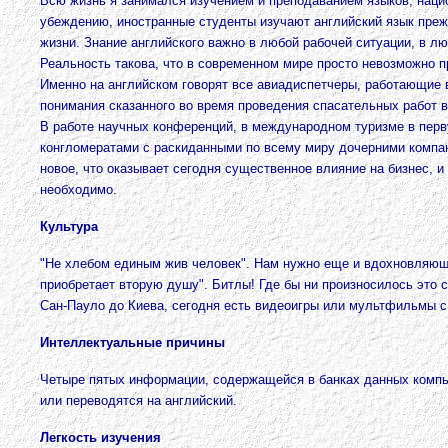
Всю жизнь я занимался изучением и преподаванием языков, нацио
убеждению, иностранные студенты изучают английский язык прежд
жизни. Знание английского важно в любой рабочей ситуации, в л
Реальность такова, что в современном мире просто невозможно 
Именно на английском говорят все авиадиспетчеры, работающие в
понимания сказанного во время проведения спасательных работ в 
В работе научных конференций, в международном туризме в перв
конгломератами с раскиданными по всему миру дочерними компания
новое, что оказывает сегодня существенное влияние на бизнес, и 
необходимо.
Культура
"Не хлебом единым жив человек". Нам нужно еще и вдохновляюще
приобретает вторую душу". Битлы! Где бы ни произносилось это с
Сан-Пауло до Киева, сегодня есть видеоигры или мультфильмы с
Интеллектуальные причины
Четыре пятых информации, содержащейся в банках данных компьют
или переводятся на английский.
Легкость изучения