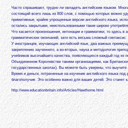
Часто спрашивают, трудно ли овладеть английским языком. Многие
состоящий всего лишь из 800 слов, с помощью которых можно удо
примитивные, крайне упрощенные версии английского языка, испо
остались закрытыми, неиспользованными такие широко употребляем
Что касается произношения, интонации и грамматики, то здесь в а
грамматических окончаний, зато есть весьма сложный синтаксис.
У иностранцев, изучающих английский язык, два важных преимуще
закреплению заученного, а во-вторых, наука и методология преп
учебников высочайшего качества, появляющихся каждый год из пе
Объединенном Королевстве такими организациями, как Британски
государственных школах). Вы можете быть уверены, что выучите 
Время и деньги, потраченные на изучение английского языка под
благополучие. Это особенно важно для ваших детей. Это станет 
http://www.educationbritain.info/Articles/Hawthorne.html