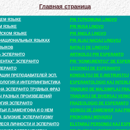
Главная страница
ЩЕМ ЯЗЫКЕ
PRI TUTKOMUNA LINGVO
М ЯЗЫКЕ
PRI RUSA LINGVO
ЙСКОМ ЯЗЫКЕ
PRI ANGLA LINGVO
 НАЦИОНАЛЬНЫХ ЯЗЫКАХ
PRI ALIAJ NACIAJ LINGVOJ
ЗЫКОВ
BATALO DE LINGVOJ
Б ЭСПЕРАНТО
ARTIKOLOJ PRI ESPERANTO
РЕНТАХ" ЭСПЕРАНТО
PRI "KONKURENTOJ" DE ESPE
ПЕРАНТО
LECIONOJ DE ESPERANTO
АЦИИ ПРЕПОДАВАТЕЛЕЙ ЭСП.
KONSULTOJ DE E-INSTRUISTOJ
ОЛОГИЯ И ИНТЕРЛИНГВИСТИКА
ESPERANTOLOGIO KAJ INTERLI
НА ЭСПЕРАНТО ТРУДНЫХ ФРАЗ
TRADUKO DE MALSIMPLAJ FRA
 РАЗНЫХ ПРОИЗВЕДЕНИЙ
TRADUKOJ DE DIVERSAJ VERK
ГИЯ ЭСПЕРАНТО
FRAZEOLOGIO DE ESPERANTO
ТЬИ Л.ЗАМЕНГОФА И О НЕМ
VERKOJ DE ZAMENHOF KAJ PRI
, БЛИЗКИЕ ЭСПЕРАНТИЗМУ
PROKSIMAJ MOVADOJ
СЯ ЛИЧНОСТИ И ЭСПЕРАНТО
ELSTARAJ PERSONOJ KAJ ESP