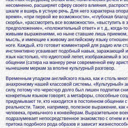
несомненно, расширяет сферу своего влияния, распрост
шкале и вширь в устную речь. Для него характерна опо
время», «при первой же возможности», «глубокая благо
скорбь», «рассмотреть все возможности», «выступить в 
предположение», «положительный ответ» и т. д., когда-т
живыми выражениями, но ныне ставшие лишь приемом,
мысль, и имеющие к живому английскому языку отношени
ноге. Каждый, кто готовит комментарий для радио или ст
инстинктивно усваивает подобный навык, заражающий и 
язык настолько, что идиотский лепет, изображаемый в э
общении (сатира на манеру речи современной ему арист
нынешним меркам за вполне культурный разговор.
Временным упадком английского языка, как и столь мно
анахронизму нашей классовой системы. «Культурный» а
силу, потому что чересчур долго был лишен подпитки сни
конкретным языком говорят, а метафоры, способные соз
придумывают те, кто находится в постоянном общении 
реальности. Такое, например, полезное выражение, как «
человека, привычного к конвейерам. Выразительное во
подразумевает непосредственное знакомство с огнем и 
притока подобного рода образов и зависит жизнеспособн