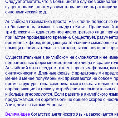
Следует отметить, что в большинстве случаев эквивален
существовали, поэтому заимствования лишь расширили 
синонимический ряд.
Английская грамматика проста. Язык почти полностью ли
от большинства языков к западу от Китая. Правильный а
три флексии — единственное число третьего лица, прич
причастие прошедшего времени. Существует, разумеется
временных форм, передающих тончайшие смысловые отт
помощи вспомогательных глаголов, также почти не спря
Существительные в английском не склоняются и не имею
неправильных форм множественного числа и сравнитель
Английский язык всегда тяготеет к простым формам, как 
синтаксическим. Длинные фразы с придаточными предл
менее и менее популярными; приживаются не совсем п
время структуры типа «американского сослагательного 
определяющие оттенки употребления вспомогательных 
и больше игнорируются. Если развитие английского язык
продолжаться, он обретет больше общего скорее с неф
Азии, чем с языками Европы.
Величайшее
богатство английского языка заключается н