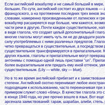
Если английский вокабуляр и не самый больший в мире, 
больших. По сути, английский состоит из двух языков — 
французского, а на протяжении последних трех веков з
словами, намеренно произведенными от латинских и греч
вокабуляр расширяется еще больше, чем кажется, воз
части речи в другую. Почти каждое существительное, на
в виде глагола, что создает целый дополнительный глаг
многие глаголы могут иметь чуть ли не до двадцати разл
силу употребляемых с ними различных предлогов. Глаго
четко превращаться в существительные, а посредством
существительное трансформируется в прилагательное. К
других языков, глаголы и прилагательные могут превра
антонимы с помощью одной лишь приставки "un". Прила
более выразительным или придать ему иной оттенок, увя
существительным. (Lily — white, sky — blue).
Но в то же время английский прибегает и к заимствова
степени. Английский охотно перенимает любое иностран
подходящим к использованию, часто переиначивая при э
примером служит слово «блиц». В качестве глагола это 
в конце 1940 года, но уже прочно вошло в язык. Вот ещ
арсенала заимствований: гараж, шарабан, алиби, степь, 