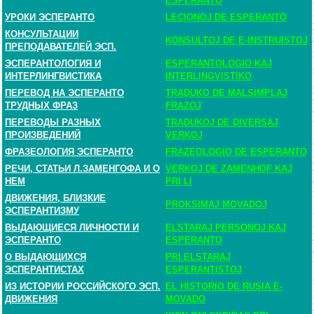
ESPERANTO
УРОКИ ЭСПЕРАНТО
LECIONOJ DE ESPERANTO
КОНСУЛЬТАЦИИ
KONSULTOJ DE E-INSTRUISTOJ
ПРЕПОДАВАТЕЛЕЙ ЭСП.
ЭСПЕРАНТОЛОГИЯ И
ESPERANTOLOGIO KAJ
ИНТЕРЛИНГВИСТИКА
INTERLINGVISTIKO
ПЕРЕВОД НА ЭСПЕРАНТО
TRADUKO DE MALSIMPLAJ
ТРУДНЫХ ФРАЗ
FRAZOJ
ПЕРЕВОДЫ РАЗНЫХ
TRADUKOJ DE DIVERSAJ
ПРОИЗВЕДЕНИЙ
VERKOJ
ФРАЗЕОЛОГИЯ ЭСПЕРАНТО
FRAZEOLOGIO DE ESPERANTO
РЕЧИ, СТАТЬИ Л.ЗАМЕНГОФА И О
VERKOJ DE ZAMENHOF KAJ
НЕМ
PRI LI
ДВИЖЕНИЯ, БЛИЗКИЕ
PROKSIMAJ MOVADOJ
ЭСПЕРАНТИЗМУ
ВЫДАЮЩИЕСЯ ЛИЧНОСТИ И
ELSTARAJ PERSONOJ KAJ
ЭСПЕРАНТО
ESPERANTO
О ВЫДАЮЩИХСЯ
PRI ELSTARAJ
ЭСПЕРАНТИСТАХ
ESPERANTISTOJ
ИЗ ИСТОРИИ РОССИЙСКОГО ЭСП.
EL HISTORIO DE RUSIA E-
ДВИЖЕНИЯ
MOVADO