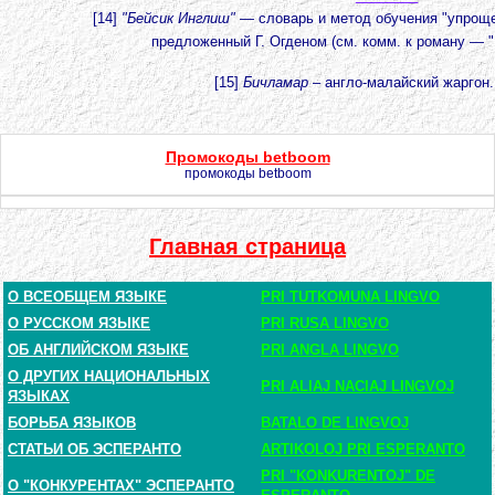
[14]
"Бейсик Инглиш"
— словарь и метод обучения "упроще
предложенный Г. Огденом (см. комм. к роману — "Н
[15]
Бичламар
– англо-малайский жаргон. 
Промокоды betboom
промокоды betboom
Главная страница
О ВСЕОБЩЕМ ЯЗЫКЕ
PRI TUTKOMUNA LINGVO
О РУССКОМ ЯЗЫКЕ
PRI RUSA LINGVO
ОБ АНГЛИЙСКОМ ЯЗЫКЕ
PRI ANGLA LINGVO
О ДРУГИХ НАЦИОНАЛЬНЫХ
PRI ALIAJ NACIAJ LINGVOJ
ЯЗЫКАХ
БОРЬБА ЯЗЫКОВ
BATALO DE LINGVOJ
СТАТЬИ ОБ ЭСПЕРАНТО
ARTIKOLOJ PRI ESPERANTO
PRI "KONKURENTOJ" DE
О "КОНКУРЕНТАХ" ЭСПЕРАНТО