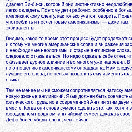
диалект Би-би-си, который они инстинктивно недолюблив
легко овладеть. Поэтому дети рабочих, особенно в больш
американскому сленгу, как только учатся говорить. Появ
употреблять и несленговые американизмы — даже там, 
эквиваленты.
Видимо, какое-то время этот процесс будет продолжатьс
и к тому же многие американские слова и выражения за
и необходимые неологизмы, и старые английские слова, 
следовало отказываться. Но надо отдавать себе отчет, ч
оказывает дурное влияние и во многом уже навредил. В
по отношению к американскому оправданна. Нам следует
лучшие его слова, но нельзя позволять ему изменять фа
языка.
Тем не менее мы не сможем сопротивляться натиску аме
новую жизнь в английский. Язык должен быть совместн
физического труда, но в современной Англии этим двум 
вместе. Когда они снова сумеют сделать это, как, хотя и
феодальном прошлом, английский сумеет доказать свое 
Дефо более убедительно, чем сейчас.
________