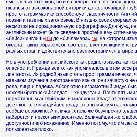
смысловых оттенков, но и в спектре тона, позволяющем
нюансы от высокопарной риторики до жесточайшей грубо
простота грамматики способствует лаконичности. Англи
поэзии и газетных заголовков. В низших своих формах о
несмотря на иррациональную орфографию. Для нужд и
английский может быть сведен к простейшему «птичьему
«бейсик инглиш»
до «бичламара»
, на котором изъ
[
14
]
[
15
]
океана. Таким образом, он соответствует функции инст
разных стран и действительно распространился в мире 
Но в употреблении английского как родного языка таятс
опасности. Прежде всего, как упоминалось в этом эссе 
лингвисты. Их родной язык столь прост грамматически, ч
навыком изучения иностранного языка, они зачастую не 
рода, лица и падежа. Абсолютно неграмотный индус быс
нежели британский солдат — хиндустани. Почти пять м
нормативным английским, и миллионы владеют его иск
десятков тысяч индийцев владеют английским настолько 
вообще возможно. Англичан, столь же безупречно влад
наберется и нескольких десятков. Величайшая же слабос
доступности его искажению. Именно потому, что им легко
пользоваться плохо.