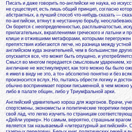
Писать и даже говорить по-английски не наука, но иску
не существует, есть лишь общий принцип, согласно кото
абстрактных, а лучший способ что-нибудь сказать — сказ
по-английски, втянут в неустанную борьбу, неослабева
Он борется с неопределенностью, расплывчатостью, ис
прилагательных, вкраплениями греческого и латыни и п
клише и отжившими метафорами, которыми перегружен я
препятствия избегаются легче, но разница между устной
английском куда значительней, чем в большинстве других
опускается все, что может быть опущено, и употребляе
Смысл во многом передается смысловым ударением, хот
англичане не жестикулируют, как того можно бы было ож
я имел в виду не это, а то» абсолютно понятно и без вся
произносится вслух. Но, пытаясь обрести логику и досто
обычно воспринимает пороки письменной, в чем можно 
либо в палате общин, либо у Триумфальной арки.
Английский удивительно хорош для жаргонов. Врачи, уч
спортсмены, экономисты и политические теоретики пер
свой лад, что легко изучить по страницам соответствующ
«Дейли уоркер». Но самым, вероятно, страшным врагом 
является так называемый «литературный английский». С
газетных передовиц, Белых книг, политических речей и в