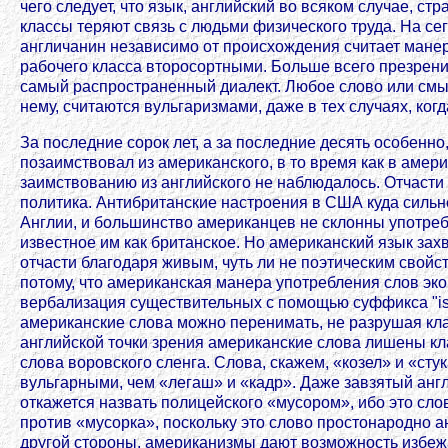
чего следует, что язык, английский во всяком случае, ст
классы теряют связь с людьми физического труда. На с
англичанин независимо от происхождения считает манер
рабочего класса второсортными. Больше всего презрени
самый распространенный диалект. Любое слово или смы
нему, считаются вульгаризмами, даже в тех случаях, ког
За последние сорок лет, а за последние десять особенно
позаимствовал из американского, в то время как в амер
заимствованию из английского не наблюдалось. Отчасти
политика. Антибританские настроения в США куда сильн
Англии, и большинство американцев не склонны употре
известное им как британское. Но американский язык зах
отчасти благодаря живым, чуть ли не поэтическим свойст
потому, что американская манера употребления слов эко
вербализация существительных с помощью суффикса "ise"
американские слова можно перенимать, не разрушая кл
английской точки зрения американские слова лишены кла
слова воровского сленга. Слова, скажем, «козел» и «сту
вульгарными, чем «легаш» и «кадр». Даже завзятый англ
откажется назвать полицейского «мусором», ибо это сло
против «мусорка», поскольку это слово простонародно а
другой стороны, американизмы дают возможность избежа