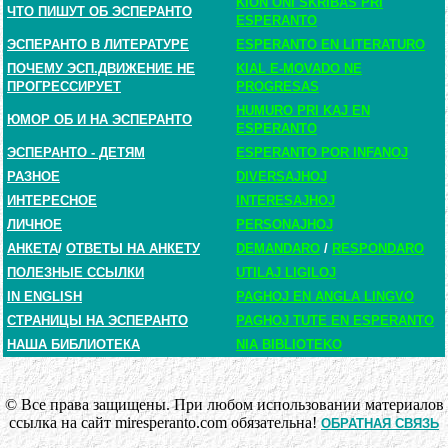
KION ONI SKRIBAS PRI
ЧТО ПИШУТ ОБ ЭСПЕРАНТО
ESPERANTO
ЭСПЕРАНТО В ЛИТЕРАТУРЕ
ESPERANTO EN LITERATURO
ПОЧЕМУ ЭСП.ДВИЖЕНИЕ НЕ
KIAL E-MOVADO NE
ПРОГРЕССИРУЕТ
PROGRESAS
HUMURO PRI KAJ EN
ЮМОР ОБ И НА ЭСПЕРАНТО
ESPERANTO
ЭСПЕРАНТО - ДЕТЯМ
ESPERANTO POR INFANOJ
РАЗНОЕ
DIVERSAJHOJ
ИНТЕРЕСНОЕ
INTERESAJHOJ
ЛИЧНОЕ
PERSONAJHOJ
АНКЕТА
/
ОТВЕТЫ НА АНКЕТУ
DEMANDARO
/
RESPONDARO
ПОЛЕЗНЫЕ ССЫЛКИ
UTILAJ LIGILOJ
IN ENGLISH
PAGHOJ EN ANGLA LINGVO
СТРАНИЦЫ НА ЭСПЕРАНТО
PAGHOJ TUTE EN ESPERANTO
НАША БИБЛИОТЕКА
NIA BIBLIOTEKO
© Все права защищены. При любом использовании материалов
ссылка на сайт miresperanto.com обязательна!
ОБРАТНАЯ СВЯЗЬ