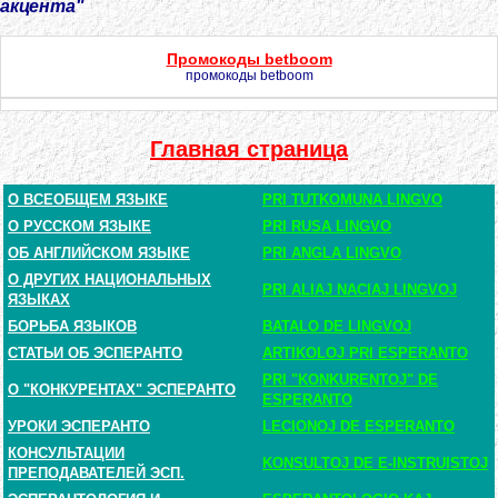
акцента"
Промокоды betboom
промокоды betboom
Главная страница
О ВСЕОБЩЕМ ЯЗЫКЕ
PRI TUTKOMUNA LINGVO
О РУССКОМ ЯЗЫКЕ
PRI RUSA LINGVO
ОБ АНГЛИЙСКОМ ЯЗЫКЕ
PRI ANGLA LINGVO
О ДРУГИХ НАЦИОНАЛЬНЫХ
PRI ALIAJ NACIAJ LINGVOJ
ЯЗЫКАХ
БОРЬБА ЯЗЫКОВ
BATALO DE LINGVOJ
СТАТЬИ ОБ ЭСПЕРАНТО
ARTIKOLOJ PRI ESPERANTO
PRI "KONKURENTOJ" DE
О "КОНКУРЕНТАХ" ЭСПЕРАНТО
ESPERANTO
УРОКИ ЭСПЕРАНТО
LECIONOJ DE ESPERANTO
КОНСУЛЬТАЦИИ
KONSULTOJ DE E-INSTRUISTOJ
ПРЕПОДАВАТЕЛЕЙ ЭСП.