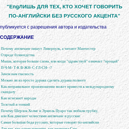
"EngЛИШЬ ДЛЯ ТЕХ, КТО ХОЧЕТ ГОВОРИТЬ
ПО-АНГЛИЙСКИ БЕЗ РУССКОГО АКЦЕНТА"
публикуется с разрешения автора и издательства
СОДЕРЖАНИЕ
Почему англичане пишут Ливерпуль, а читают Манчестер
О вреде буквоедства
Мышь, которая больше слона, или когда "здравствуй" означает "прощай"
П-Ч-М- Т-К В-ЖН- С-ГЛ-СН- -?
Зачем нам гласность
Можно ли из просто дурака сделать дурака полного
Как неправильное произношение может привести к международному
скандалу
Как исчезают народы
Толстый и тонкий
Почему Шерлок Холмс и Эркюль Пуаро так любили трубку,
или Как двигают челюстями англичане и русские
Самая большая беда русских, которые говорят по-английски
Для тех, кто хочет говорить, как дядюшка Сэм