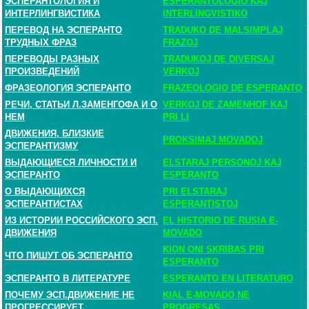
ЭСПЕРАНТОЛОГИЯ И
ESPERANTOLOGIO KAJ
ИНТЕРЛИНГВИСТИКА
INTERLINGVISTIKO
ПЕРЕВОД НА ЭСПЕРАНТО
TRADUKO DE MALSIMPLAJ
ТРУДНЫХ ФРАЗ
FRAZOJ
ПЕРЕВОДЫ РАЗНЫХ
TRADUKOJ DE DIVERSAJ
ПРОИЗВЕДЕНИЙ
VERKOJ
ФРАЗЕОЛОГИЯ ЭСПЕРАНТО
FRAZEOLOGIO DE ESPERANTO
РЕЧИ, СТАТЬИ Л.ЗАМЕНГОФА И О
VERKOJ DE ZAMENHOF KAJ
НЕМ
PRI LI
ДВИЖЕНИЯ, БЛИЗКИЕ
PROKSIMAJ MOVADOJ
ЭСПЕРАНТИЗМУ
ВЫДАЮЩИЕСЯ ЛИЧНОСТИ И
ELSTARAJ PERSONOJ KAJ
ЭСПЕРАНТО
ESPERANTO
О ВЫДАЮЩИХСЯ
PRI ELSTARAJ
ЭСПЕРАНТИСТАХ
ESPERANTISTOJ
ИЗ ИСТОРИИ РОССИЙСКОГО ЭСП.
EL HISTORIO DE RUSIA E-
ДВИЖЕНИЯ
MOVADO
KION ONI SKRIBAS PRI
ЧТО ПИШУТ ОБ ЭСПЕРАНТО
ESPERANTO
ЭСПЕРАНТО В ЛИТЕРАТУРЕ
ESPERANTO EN LITERATURO
ПОЧЕМУ ЭСП.ДВИЖЕНИЕ НЕ
KIAL E-MOVADO NE
ПРОГРЕССИРУЕТ
PROGRESAS