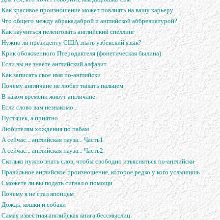
Как красивое произношение может повлиять на вашу карьеру
Что общего между абракадаброй и английской аббревиатурой?
Как научиться пеленговать английский спеллинг
Нужно ли президенту США знать узбекский язык?
Крик обожженного Птеродактеля (фонетическая былина)
Если вы не знаете английский алфавит
Как записать свое имя по-английски
Почему англичане не любят тыкать пальцем
В каком времени живут англичане
Если слово вам незнакомо...
Пустячек, а приятно
Любителям хождения по пабам
А сейчас... английская пауза... Часть1.
А сейчас... английская пауза... Часть2.
Сколько нужно знать слов, чтобы свободно изъясняться по-английски
Правильное английское произношение, которое редко у кого услышишь
Сможете ли вы подать сигнал о помощи
Почему я не стал японцем
Дождь, кошки и собаки
Самая известная английская книга бессмыслиц