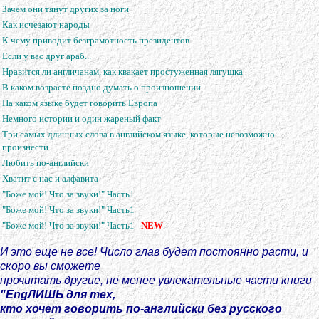
Зачем они тянут других за ноги
Как исчезают народы
К чему приводит безграмотность президентов
Если у вас друг араб...
Нравится ли англичанам, как квакает простуженная лягушка
В каком возрасте поздно думать о произношении
На каком языке будет говорить Европа
Немного истории и один жареный факт
Три самых длинных слова в английском языке, которые невозможно
произнести
Любить по-английски
Хватит с нас и алфавита
"Боже мой! Что за звуки!" Часть1
"Боже мой! Что за звуки!" Часть1
"Боже мой! Что за звуки!" Часть1
NEW
И это еще не все! Число глав будет постоянно расти, и
скоро вы сможете
прочитать другие, не менее увлекательные части книги
"EngЛИШЬ для тех,
кто хочет говорить по-английски без русского