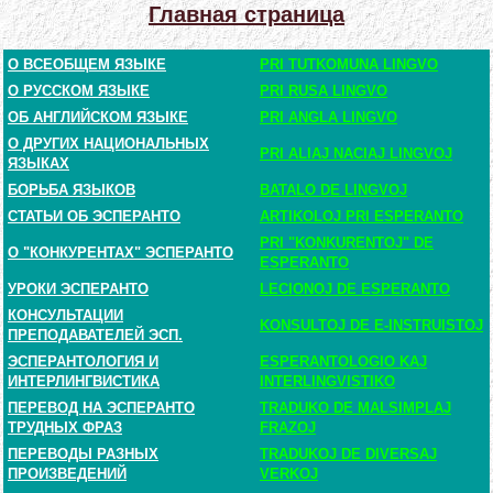
Главная страница
О ВСЕОБЩЕМ ЯЗЫКЕ
PRI TUTKOMUNA LINGVO
О РУССКОМ ЯЗЫКЕ
PRI RUSA LINGVO
ОБ АНГЛИЙСКОМ ЯЗЫКЕ
PRI ANGLA LINGVO
О ДРУГИХ НАЦИОНАЛЬНЫХ
PRI ALIAJ NACIAJ LINGVOJ
ЯЗЫКАХ
БОРЬБА ЯЗЫКОВ
BATALO DE LINGVOJ
СТАТЬИ ОБ ЭСПЕРАНТО
ARTIKOLOJ PRI ESPERANTO
PRI "KONKURENTOJ" DE
О "КОНКУРЕНТАХ" ЭСПЕРАНТО
ESPERANTO
УРОКИ ЭСПЕРАНТО
LECIONOJ DE ESPERANTO
КОНСУЛЬТАЦИИ
KONSULTOJ DE E-INSTRUISTOJ
ПРЕПОДАВАТЕЛЕЙ ЭСП.
ЭСПЕРАНТОЛОГИЯ И
ESPERANTOLOGIO KAJ
ИНТЕРЛИНГВИСТИКА
INTERLINGVISTIKO
ПЕРЕВОД НА ЭСПЕРАНТО
TRADUKO DE MALSIMPLAJ
ТРУДНЫХ ФРАЗ
FRAZOJ
ПЕРЕВОДЫ РАЗНЫХ
TRADUKOJ DE DIVERSAJ
ПРОИЗВЕДЕНИЙ
VERKOJ