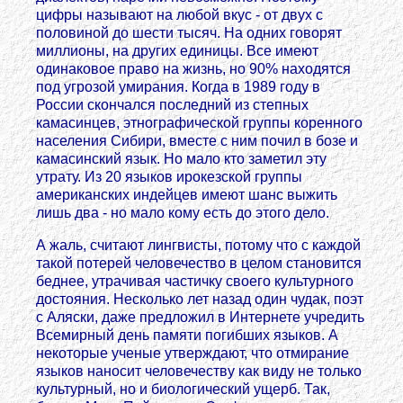
цифры называют на любой вкус - от двух с
половиной до шести тысяч. На одних говорят
миллионы, на других единицы. Все имеют
одинаковое право на жизнь, но 90% находятся
под угрозой умирания. Когда в 1989 году в
России скончался последний из степных
камасинцев, этнографической группы коренного
населения Сибири, вместе с ним почил в бозе и
камасинский язык. Но мало кто заметил эту
утрату. Из 20 языков ирокезской группы
американских индейцев имеют шанс выжить
лишь два - но мало кому есть до этого дело.
А жаль, считают лингвисты, потому что с каждой
такой потерей человечество в целом становится
беднее, утрачивая частичку своего культурного
достояния. Несколько лет назад один чудак, поэт
с Аляски, даже предложил в Интернете учредить
Всемирный день памяти погибших языков. А
некоторые ученые утверждают, что отмирание
языков наносит человечеству как виду не только
культурный, но и биологический ущерб. Так,