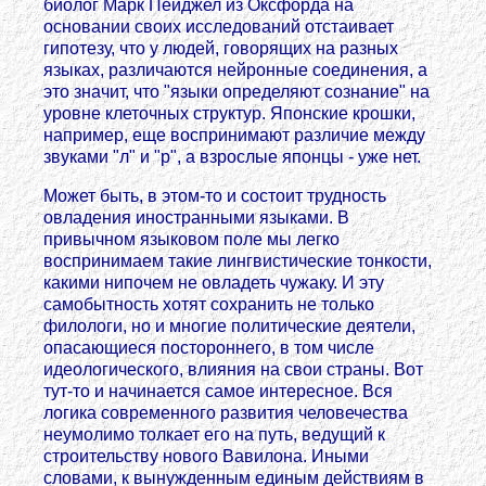
биолог Марк Пейджел из Оксфорда на
основании своих исследований отстаивает
гипотезу, что у людей, говорящих на разных
языках, различаются нейронные соединения, а
это значит, что "языки определяют сознание" на
уровне клеточных структур. Японские крошки,
например, еще воспринимают различие между
звуками "л" и "р", а взрослые японцы - уже нет.
Может быть, в этом-то и состоит трудность
овладения иностранными языками. В
привычном языковом поле мы легко
воспринимаем такие лингвистические тонкости,
какими нипочем не овладеть чужаку. И эту
самобытность хотят сохранить не только
филологи, но и многие политические деятели,
опасающиеся постороннего, в том числе
идеологического, влияния на свои страны. Вот
тут-то и начинается самое интересное. Вся
логика современного развития человечества
неумолимо толкает его на путь, ведущий к
строительству нового Вавилона. Иными
словами, к вынужденным единым действиям в