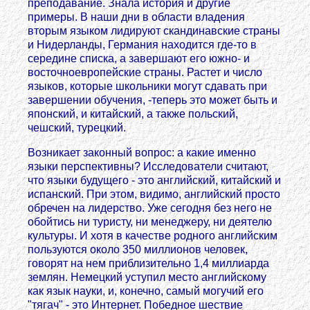
преподавание. Знала история и другие
примеры. В наши дни в области владения
вторым языком лидируют скандинавские страны
и Нидерланды, Германия находится где-то в
середине списка, а завершают его южно- и
восточноевропейские страны. Растет и число
языков, которые школьники могут сдавать при
завершении обучения, -теперь это может быть и
японский, и китайский, а также польский,
чешский, турецкий.
Возникает законный вопрос: а какие именно
языки перспективны? Исследователи считают,
что языки будущего - это английский, китайский и
испанский. При этом, видимо, английский просто
обречен на лидерство. Уже сегодня без него не
обойтись ни туристу, ни менеджеру, ни деятелю
культуры. И хотя в качестве родного английским
пользуются около 350 миллионов человек,
говорят на нем приблизительно 1,4 миллиарда
землян. Немецкий уступил место английскому
как язык науки, и, конечно, самый могучий его
"тягач" - это Интернет. Победное шествие