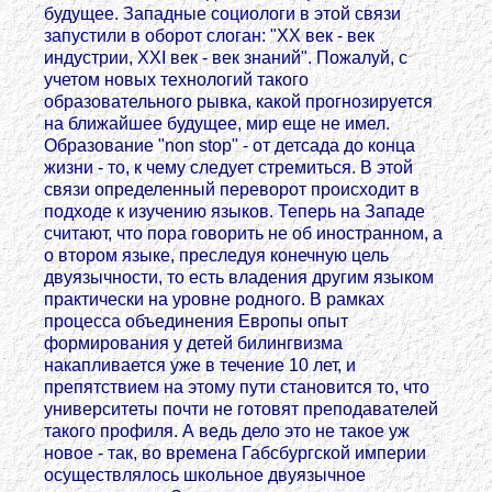
будущее. Западные социологи в этой связи
запустили в оборот слоган: "ХХ век - век
индустрии, ХХI век - век знаний". Пожалуй, с
учетом новых технологий такого
образовательного рывка, какой прогнозируется
на ближайшее будущее, мир еще не имел.
Образование "non stop" - от детсада до конца
жизни - то, к чему следует стремиться. В этой
связи определенный переворот происходит в
подходе к изучению языков. Теперь на Западе
считают, что пора говорить не об иностранном, а
о втором языке, преследуя конечную цель
двуязычности, то есть владения другим языком
практически на уровне родного. В рамках
процесса объединения Европы опыт
формирования у детей билингвизма
накапливается уже в течение 10 лет, и
препятствием на этому пути становится то, что
университеты почти не готовят преподавателей
такого профиля. А ведь дело это не такое уж
новое - так, во времена Габсбургской империи
осуществлялось школьное двуязычное