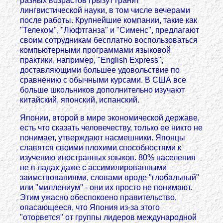
разных возрастов грызут гранит
лингвистической науки, в том числе вечерами
после работы. Крупнейшие компании, такие как
"Телеком", "Люфтганза" и "Сименс", предлагают
своим сотрудникам бесплатно воспользоваться
компьютерными программами языковой
практики, например, "English Express",
доставляющими большее удовольствие по
сравнению с обычными курсами. В США все
больше школьников дополнительно изучают
китайский, японский, испанский.
Японии, второй в мире экономической державе,
есть что сказать человечеству, только ее никто не
понимает, утверждают насмешники. Японцы
славятся своими плохими способностями к
изучению иностранных языков. 80% населения
не в ладах даже с ассимилированными
заимствованиями, словами вроде "глобальный"
или "миллениум" - они их просто не понимают.
Этим ужасно обеспокоено правительство,
опасающееся, что Япония из-за этого
"оторвется" от группы лидеров международной