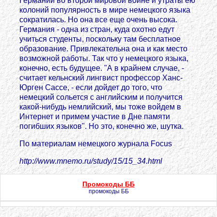
Германии во второй мировой войне и утраты ею
колоний популярность в мире немецкого языка
сократилась. Но она все еще очень высока.
Германия - одна из стран, куда охотно едут
учиться студенты, поскольку там бесплатное
образование. Привлекательна она и как место
возможной работы. Так что у немецкого языка,
конечно, есть будущее. "А в крайнем случае, -
считает кельнский лингвист профессор Ханс-
Юрген Сассе, - если дойдет до того, что
немецкий сольется с английским и получится
какой-нибудь немлийский, мы тоже войдем в
Интернет и примем участие в Дне памяти
погибших языков". Но это, конечно же, шутка.
По материалам немецкого журнала Focus
http://www.mnemo.ru/study/15/15_34.html
Промокоды ББ
промокоды ББ