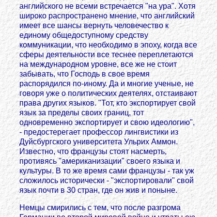
английского не всеми встречается "на ура". Хотя
широко распространено мнение, что английский
имеет все шансы вернуть человечество к
единому общедоступному средству
коммуникации, что необходимо в эпоху, когда все
сферы деятельности все теснее переплетаются
на международном уровне, все же не стоит
забывать, что Господь в свое время
распорядился по-иному. Да и многие ученые, не
говоря уже о политических деятелях, отстаивают
права других языков. "Тот, кто экспортирует свой
язык за пределы своих границ, тот
одновременно экспортирует и свою идеологию",
- предостерегает профессор лингвистики из
Дуйсбургского университета Ульрих Аммон.
Известно, что французы стоят насмерть,
противясь "американизации" своего языка и
культуры. В то же время сами французы - так уж
сложилось исторически - "экспортировали" свой
язык почти в 30 стран, где он жив и поныне.
Немцы смирились с тем, что после разгрома