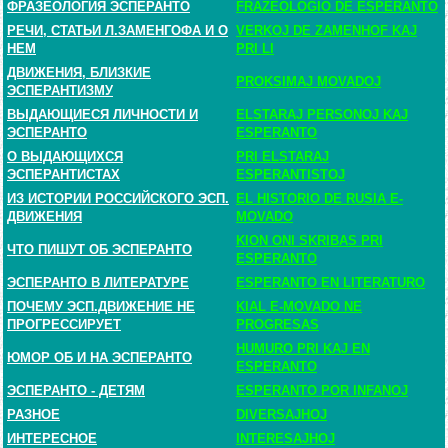
ФРАЗЕОЛОГИЯ ЭСПЕРАНТО
FRAZEOLOGIO DE ESPERANTO
РЕЧИ, СТАТЬИ Л.ЗАМЕНГОФА И О
VERKOJ DE ZAMENHOF KAJ
НЕМ
PRI LI
ДВИЖЕНИЯ, БЛИЗКИЕ
PROKSIMAJ MOVADOJ
ЭСПЕРАНТИЗМУ
ВЫДАЮЩИЕСЯ ЛИЧНОСТИ И
ELSTARAJ PERSONOJ KAJ
ЭСПЕРАНТО
ESPERANTO
О ВЫДАЮЩИХСЯ
PRI ELSTARAJ
ЭСПЕРАНТИСТАХ
ESPERANTISTOJ
ИЗ ИСТОРИИ РОССИЙСКОГО ЭСП.
EL HISTORIO DE RUSIA E-
ДВИЖЕНИЯ
MOVADO
KION ONI SKRIBAS PRI
ЧТО ПИШУТ ОБ ЭСПЕРАНТО
ESPERANTO
ЭСПЕРАНТО В ЛИТЕРАТУРЕ
ESPERANTO EN LITERATURO
ПОЧЕМУ ЭСП.ДВИЖЕНИЕ НЕ
KIAL E-MOVADO NE
ПРОГРЕССИРУЕТ
PROGRESAS
HUMURO PRI KAJ EN
ЮМОР ОБ И НА ЭСПЕРАНТО
ESPERANTO
ЭСПЕРАНТО - ДЕТЯМ
ESPERANTO POR INFANOJ
РАЗНОЕ
DIVERSAJHOJ
ИНТЕРЕСНОЕ
INTERESAJHOJ