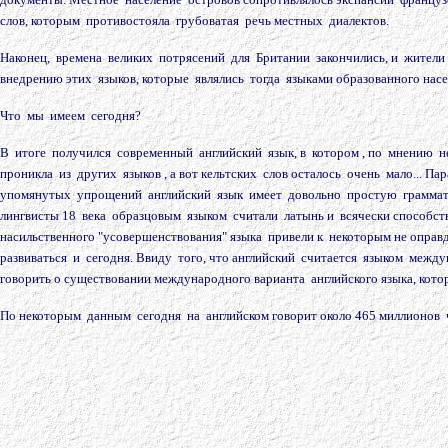
слов, которым противостояла грубоватая речь местных диалектов.
Наконец, времена великих потрясений для Британии закончились, и жител
внедрению этих языков, которые являлись тогда языками образованного насе
Что мы имеем сегодня?
В итоге получился современный английский язык, в котором , по мнению не
проникла из других языков , а вот кельтских слов осталось очень мало... П
упомянутых упрощений английский язык имеет довольно простую грамматику,
лингвисты 18 века образцовым языком считали латынь и всячески способст
насильственного "усовершенствования" языка привели к некоторым не оправд
развиваться и сегодня. Ввиду того, что английский считается языком меж
говорить о существовании международного варианта английского языка, котор
По некоторым данным сегодня на английском говорит около 465 миллионов 