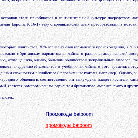
и островов стали приобщаться к континентальной культуре посредством ла
ления Европы. К 16-17 веку староанглийский язык преобразовался в новоанг
которых лингвистов, 30% корневых слов германского происхождения, 31% из 
араллельно с британским вариантом английского развились американский, авс
 отягощённую, однако, большим количеством неправильных глаголов - голов
вовали внедрению её элементов в учебники английского того времени, а от
анным сложностям английского (неправильные глаголы, например). Однако, в
дународного общения и, соответственно, им вынуждены владеть носители са
ый является компромиссным вариантом британского, американского и других в
человек.
Промокоды betboom
промокоды betboom