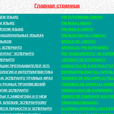
Главная страница
ЩЕМ ЯЗЫКЕ
PRI TUTKOMUNA LINGVO
М ЯЗЫКЕ
PRI RUSA LINGVO
ЙСКОМ ЯЗЫКЕ
PRI ANGLA LINGVO
 НАЦИОНАЛЬНЫХ ЯЗЫКАХ
PRI ALIAJ NACIAJ LINGVOJ
ЗЫКОВ
BATALO DE LINGVOJ
Б ЭСПЕРАНТО
ARTIKOLOJ PRI ESPERANTO
РЕНТАХ" ЭСПЕРАНТО
PRI "KONKURENTOJ" DE ESPE
ПЕРАНТО
LECIONOJ DE ESPERANTO
АЦИИ ПРЕПОДАВАТЕЛЕЙ ЭСП.
KONSULTOJ DE E-INSTRUISTOJ
ОЛОГИЯ И ИНТЕРЛИНГВИСТИКА
ESPERANTOLOGIO KAJ INTERLI
НА ЭСПЕРАНТО ТРУДНЫХ ФРАЗ
TRADUKO DE MALSIMPLAJ FRA
 РАЗНЫХ ПРОИЗВЕДЕНИЙ
TRADUKOJ DE DIVERSAJ VERK
ГИЯ ЭСПЕРАНТО
FRAZEOLOGIO DE ESPERANTO
ТЬИ Л.ЗАМЕНГОФА И О НЕМ
VERKOJ DE ZAMENHOF KAJ PRI
, БЛИЗКИЕ ЭСПЕРАНТИЗМУ
PROKSIMAJ MOVADOJ
СЯ ЛИЧНОСТИ И ЭСПЕРАНТО
ELSTARAJ PERSONOJ KAJ ESP