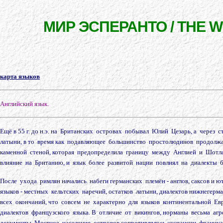
МИР ЭСПЕРАНТО / THE 
карта языков
Английский язык.
Ещё в 55 г. до н.э. на Британских островах побывал Юлий Цезарь, а через
латыни, в то время как подавляющее большинство простолюдинов продолж
каменной стеной, которая предопределила границу между Англией и Шотла
влияние на Британию, и язык более развитой нации повлиял на диалекты 
После ухода римлян начались набеги германских племён - англов, саксов и
языков - местных кельтских наречий, остатков латыни, диалектов нижнег
всех окончаний, что совсем не характерно для языков континентальной Е
диалектов французского языка. В отличие от викингов, норманы весьма а
документы. Местное население островов сопротивлялось экспансии француз