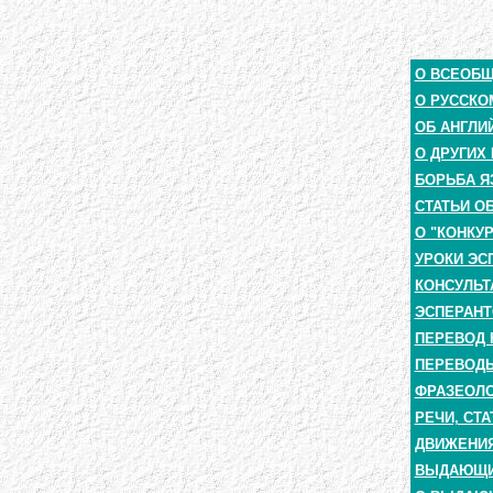
О ВСЕОБ
О РУССКО
ОБ АНГЛИ
О ДРУГИХ
БОРЬБА Я
СТАТЬИ О
О "КОНКУ
УРОКИ ЭС
КОНСУЛЬТ
ЭСПЕРАНТ
ПЕРЕВОД 
ПЕРЕВОДЫ
ФРАЗЕОЛО
РЕЧИ, СТА
ДВИЖЕНИЯ
ВЫДАЮЩИЕ