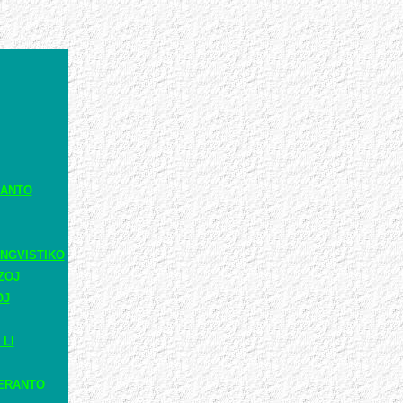
RANTO
NGVISTIKO
ZOJ
OJ
 LI
ERANTO