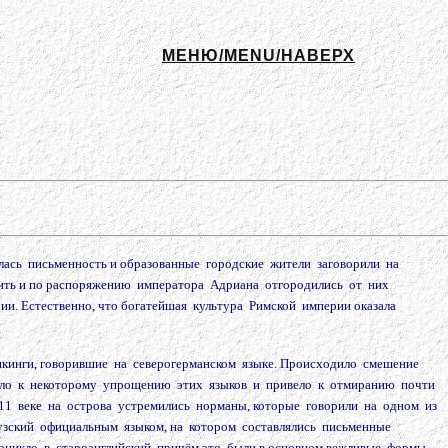
МЕНЮ/MENU/НАВЕРХ
вилась письменность и образованные городские жители заговорили на
тить и по распоряжению императора Адриана отгородились от них
и. Естественно, что богатейшая культура Римской империи оказала
 викинги, говорившие на северогерманском языке. Происходило смешение
водило к некоторому упрощению этих языков и привело к отмиранию почти
 11 веке на острова устремились норманы, которые говорили на одном из
цузский официальным языком, на котором составлялись письменные
роникло в староанглийский, причём это были в основном вежливые формы