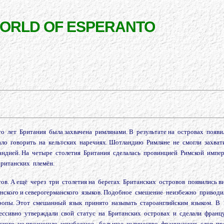
WORLD OF ESPERANTO
 сто лет Британия была захвачена римлянами. В результате на островах поя
ало говорить на кельтских наречиях. Шотландию Римляне не смогли захва
ндией. На четыре столетия Британия сделалась провинцией Римской импери
британских племён.
 ютов. А ещё через три столетия на берегах Британских островов появились
ерманского и северогерманского языков. Подобное смешение неизбежно при
вропы. Этот смешанный язык принято называть староанглийским языком. В
грессивно утверждали свой статус на Британских островах и сделали фран
ского, но произошло неизбежное - большое количество французских слов п