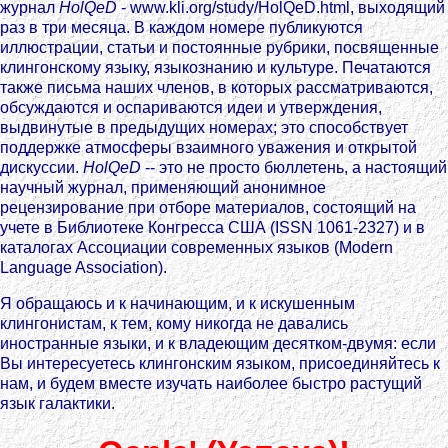
журнал
HolQeD
- www.kli.org/study/HolQeD.html, выходящий
раз в три месяца. В каждом номере публикуются
иллюстрации, статьи и постоянные рубрики, посвященные
клингонскому языку, языкознанию и культуре. Печатаются
также письма наших членов, в которых рассматриваются,
обсуждаются и оспариваются идеи и утверждения,
выдвинутые в предыдущих номерах; это способствует
поддержке атмосферы взаимного уважения и открытой
дискуссии.
HolQeD
-- это не просто бюллетень, а настоящий
научный журнал, применяющий анонимное
рецензирование при отборе материалов, состоящий на
учете в Библиотеке Конгресса США (ISSN 1061-2327) и в
каталогах Ассоциации современных языков (Modern
Language Association).
Я обращаюсь и к начинающим, и к искушенным
клингонистам, к тем, кому никогда не давались
иностранные языки, и к владеющим десятком-двумя: если
Вы интересуетесь клингонским языком, присоединяйтесь к
нам, и будем вместе изучать наиболее быстро растущий
язык галактики.