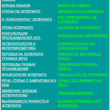
БОРЬБА ЯЗЫКОВ
BATALO DE LINGVOJ
СТАТЬИ ОБ ЭСПЕРАНТО
ARTIKOLOJ PRI ESPERANTO
PRI "KONKURENTOJ" DE
О "КОНКУРЕНТАХ" ЭСПЕРАНТО
ESPERANTO
УРОКИ ЭСПЕРАНТО
LECIONOJ DE ESPERANTO
КОНСУЛЬТАЦИИ
KONSULTOJ DE E-INSTRUISTOJ
ПРЕПОДАВАТЕЛЕЙ ЭСП.
ЭСПЕРАНТОЛОГИЯ И
ESPERANTOLOGIO KAJ
ИНТЕРЛИНГВИСТИКА
INTERLINGVISTIKO
ПЕРЕВОД НА ЭСПЕРАНТО
TRADUKO DE MALSIMPLAJ
ТРУДНЫХ ФРАЗ
FRAZOJ
ПЕРЕВОДЫ РАЗНЫХ
TRADUKOJ DE DIVERSAJ
ПРОИЗВЕДЕНИЙ
VERKOJ
ФРАЗЕОЛОГИЯ ЭСПЕРАНТО
FRAZEOLOGIO DE ESPERANTO
РЕЧИ, СТАТЬИ Л.ЗАМЕНГОФА И О
VERKOJ DE ZAMENHOF KAJ
НЕМ
PRI LI
ДВИЖЕНИЯ, БЛИЗКИЕ
PROKSIMAJ MOVADOJ
ЭСПЕРАНТИЗМУ
ВЫДАЮЩИЕСЯ ЛИЧНОСТИ И
ELSTARAJ PERSONOJ KAJ
ЭСПЕРАНТО
ESPERANTO