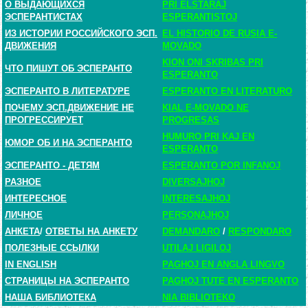
О ВЫДАЮЩИХСЯ
PRI ELSTARAJ
ЭСПЕРАНТИСТАХ
ESPERANTISTOJ
ИЗ ИСТОРИИ РОССИЙСКОГО ЭСП.
EL HISTORIO DE RUSIA E-
ДВИЖЕНИЯ
MOVADO
KION ONI SKRIBAS PRI
ЧТО ПИШУТ ОБ ЭСПЕРАНТО
ESPERANTO
ЭСПЕРАНТО В ЛИТЕРАТУРЕ
ESPERANTO EN LITERATURO
ПОЧЕМУ ЭСП.ДВИЖЕНИЕ НЕ
KIAL E-MOVADO NE
ПРОГРЕССИРУЕТ
PROGRESAS
HUMURO PRI KAJ EN
ЮМОР ОБ И НА ЭСПЕРАНТО
ESPERANTO
ЭСПЕРАНТО - ДЕТЯМ
ESPERANTO POR INFANOJ
РАЗНОЕ
DIVERSAJHOJ
ИНТЕРЕСНОЕ
INTERESAJHOJ
ЛИЧНОЕ
PERSONAJHOJ
АНКЕТА
/
ОТВЕТЫ НА АНКЕТУ
DEMANDARO
/
RESPONDARO
ПОЛЕЗНЫЕ ССЫЛКИ
UTILAJ LIGILOJ
IN ENGLISH
PAGHOJ EN ANGLA LINGVO
СТРАНИЦЫ НА ЭСПЕРАНТО
PAGHOJ TUTE EN ESPERANTO
НАША БИБЛИОТЕКА
NIA BIBLIOTEKO