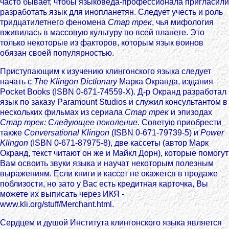
часто бывает, чтобы языковеда-профессионала пригласили
разработать язык для инопланетян. Следует учесть и роль
тридцатилетнего феномена
Стар трек
, чья мифология
вживилась в массовую культуру по всей планете. Это
только некоторые из факторов, которым язык воинов
обязан своей популярностью.
Приступающим к изучению клингонского языка следует
начать с
The Klingon Dictionary
Марка Окранда, издания
Pocket Books (ISBN 0-671-74559-X). Д-р Окранд разработал
язык по заказу Paramount Studios и служил консультантом в
нескольких фильмах из сериала
Стар трек
и эпизодах
Стар трек: Следующее поколение
. Советую приобрести
также
Conversational Klingon
(ISBN 0-671-79739-5) и
Power
Klingon
(ISBN 0-671-87975-8), две кассеты (автор Марк
Окранд, текст читают он же и Майкл Дорн), которые помогут
Вам освоить звуки языка и научат некоторым полезным
выражениям. Если книги и кассет не окажется в продаже
поблизости, но зато у Вас есть кредитная карточка, Вы
можете их выписать через ИКЯ -
www.kli.org/stuff/Merchant.html.
Сердцем и душой Института клингонского языка является