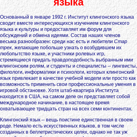
языка
Основанный в январе 1992 г. Институт клингонского языка
сводит вместе интересующихся изучением клингонского
языка и культуры и предоставляет им форум для
обсуждений и обмена идеями. Состав наших членов
весьма разнообразен: среди нас есть и любители
Стар
трек
, желающие побольше узнать о возбудившем их
любопытство языке, и участники ролевых игр,
стремящиеся придать правдоподобность выбранным ими
клингонским ролям, и студенты и специалисты -- лингвисты,
филологи, информатики и психологи, которых клингонский
язык привлекает в качестве учебной модели или просто как
возможность применить свои профессиональные умения в
игровой обстановке. Хотя штаб-квартира Института
находится в США, на самом деле он представляет собой
международное начинание, в настоящее время
охватывающее тридцать стран на всех семи континентах.
Клингонский язык -- вещь поистине единственная в своем
роде. Немало есть искусственных языков, в том числе
созданных в беллетристических целях, однако не так уж