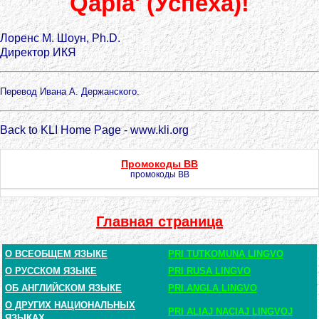
Qapla' (Успеха)!
Лоренс М. Шоун, Ph.D.
Директор ИКЯ
Перевод Ивана А. Держанского.
Back to KLI Home Page - www.kli.org
Промокоды BB
промокоды BB
Главная страница
О ВСЕОБЩЕМ ЯЗЫКЕ
PRI TUTKOMUNA LINGVO
О РУССКОМ ЯЗЫКЕ
PRI RUSA LINGVO
ОБ АНГЛИЙСКОМ ЯЗЫКЕ
PRI ANGLA LINGVO
О ДРУГИХ НАЦИОНАЛЬНЫХ
PRI ALIAJ NACIAJ LINGVOJ
ЯЗЫКАХ