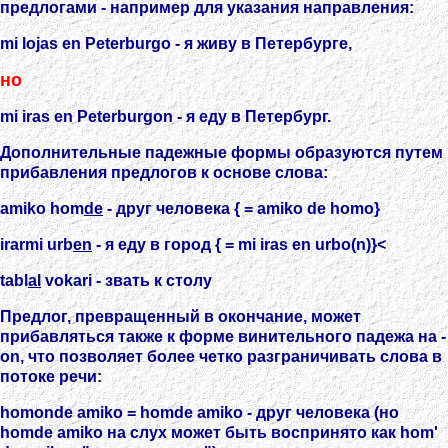
предлогами - например для указания направления:
mi lojas en Peterburgo - я живу в Петербурге,
но
mi iras en Peterburgon - я еду в Петербург.
Дополнительные падежные формы образуются путем
прибавления предлогов к основе слова:
amiko hom
de
- друг человека { = amiko de homo}
irarmi urb
en
- я еду в город { = mi iras en urbo(n)}<
tabl
al
vokari - звать к столу
Предлог, превращенный в окончание, может
прибавляться также к форме винительного падежа на -
on, что позволяет более четко разграничивать слова в
потоке речи:
homonde amiko = homde amiko - друг человека (но
homde amiko на слух может быть воспринято как hom'