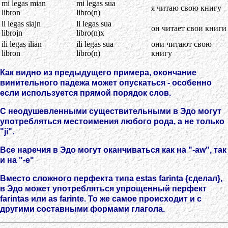
mi legas mian
mi legas sua
я читаю свою книгу
libron
libro(n)
li legas siajn
li legas sua
он читает свои книги
librojn
libro(n)x
ili legas ilian
ili legas sua
они читают свою
libron
libro(n)
книгу
Как видно из предыдущего примера, окончание
винительного падежа может опускаться - особенно
если используется прямой порядок слов.
С неодушевленными существительными в Эдо могут
употребляться местоимения любого рода, а не только
"ji".
Все наречия в Эдо могут оканчиваться как на "-aw", так
и на "-e"
Вместо сложного перфекта типа estas farinta {сделал},
в Эдо может употребляться упрощенный перфект
farintas или as farinte. То же самое происходит и с
другими составными формами глагола.