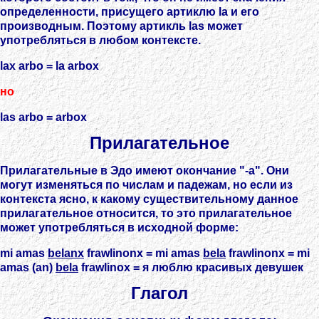
определенности, присущего артиклю la и его
производным. Поэтому артикль las может
употребляться в любом контексте.
lax arbo = la arbox
но
las arbo = arbox
Прилагательное
Прилагательные в Эдо имеют окончание "-a". Они
могут изменяться по числам и падежам, но если из
контекста ясно, к какому существительному данное
прилагательное относится, то это прилагательное
может употребляться в исходной форме:
mi amas
belanx
frawlinonx = mi amas
bela
frawlinonx = mi
amas (an)
bela
frawlinox = я люблю красивых девушек
Глагол