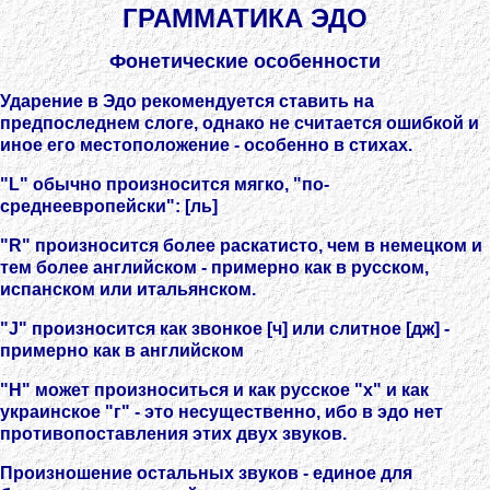
ГРАММАТИКА ЭДО
Фонетические особенности
Ударение в Эдо рекомендуется ставить на
предпоследнем слоге, однако не считается ошибкой и
иное его местоположение - особенно в стихах.
"L" обычно произносится мягко, "по-
среднеевропейски": [ль]
"R" произносится более раскатисто, чем в немецком и
тем более английском - примерно как в русском,
испанском или итальянском.
"J" произносится как звонкое [ч] или слитное [дж] -
примерно как в английском
"H" может произноситься и как русское "х" и как
украинское "г" - это несущественно, ибо в эдо нет
противопоставления этих двух звуков.
Произношение остальных звуков - единое для