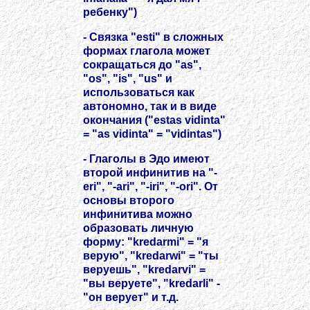
ребенку")
- Связка "esti" в сложных
формах глагола может
сокращаться до "as",
"os", "is", "us" и
использоваться как
автономно, так и в виде
окончания ("estas vidinta"
= "as vidinta" = "vidintas")
- Глаголы в Эдо имеют
второй инфинитив на "-
eri", "-ari", "-iri", "-ori". От
основы второго
инфинитива можно
образовать личную
форму: "kredarmi" = "я
верую", "kredarwi" = "ты
веруешь", "kredarvi" =
"вы веруете", "kredarli" -
"он верует" и т.д.