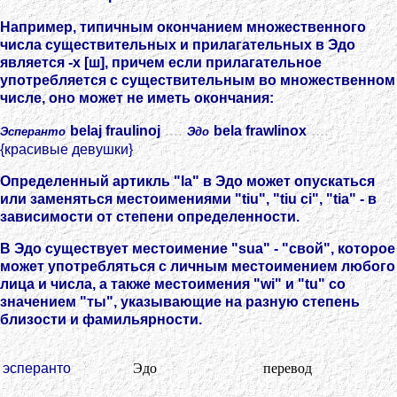
Например, типичным окончанием множественного
числа существительных и прилагательных в Эдо
является -x [ш], причем если прилагательное
употребляется с существительным во множественном
числе, оно может не иметь окончания:
....
....
belaj fraulinoj
bela frawlinox
Эсперанто
Эдо
{красивые девушки}
Определенный артикль "la" в Эдо может опускаться
или заменяться местоимениями "tiu", "tiu ci", "tia" - в
зависимости от степени определенности.
В Эдо существует местоимение "sua" - "свой", которое
может употребляться с личным местоимением любого
лица и числа, а также местоимения "wi" и "tu" со
значением "ты", указывающие на разную степень
близости и фамильярности.
эсперанто
Эдо
перевод