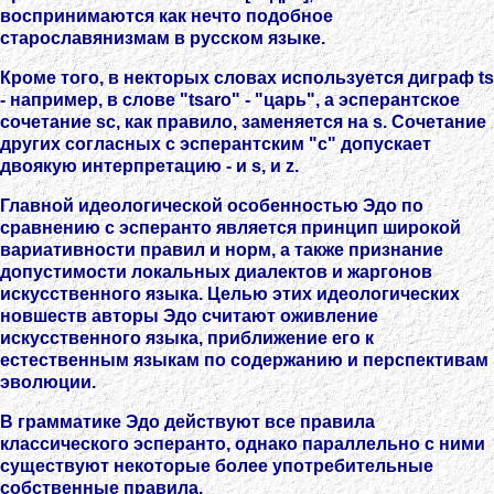
воспринимаются как нечто подобное
старославянизмам в русском языке.
Кроме того, в некторых словах используется диграф ts
- например, в слове "tsaro" - "царь", а эсперантское
сочетание sc, как правило, заменяется на s. Сочетание
других согласных с эсперантским "c" допускает
двоякую интерпретацию - и s, и z.
Главной идеологической особенностью Эдо по
сравнению с эсперанто является принцип широкой
вариативности правил и норм, а также признание
допустимости локальных диалектов и жаргонов
искусственного языка. Целью этих идеологических
новшеств авторы Эдо считают оживление
искусственного языка, приближение его к
естественным языкам по содержанию и перспективам
эволюции.
В грамматике Эдо действуют все правила
классического эсперанто, однако параллельно с ними
существуют некоторые более употребительные
собственные правила.