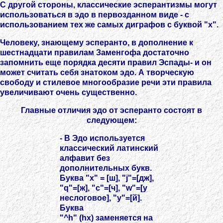
С другой стороны, классические эсперантизмы могут
использоваться в эдо в первозданном виде - с
использованием тех же самых диграфов с буквой "x".
Человеку, знающему эсперанто, в дополнение к
шестнадцати правилам Заменгофа достаточно
запомнить еще порядка десяти правил Эспады- и он
может считать себя знатоком эдо. А творческую
свободу и стилевое многообразие речи эти правила
увеличивают очень существенно.
Главные отличия эдо от эсперанто состоят в
следующем:
- В Эдо используется
классический латинский
алфавит без
дополнительных букв.
Буква "x" = [ш], "j"=[дж],
"q"=[ж], "c"=[ч], "w"=[у
неслоговое], "y"=[й].
Буква
"^h" (hx) заменяется на