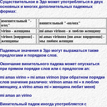
Существительное в Эдо может употребляться в двух
основных и многих дополнительных падежных
формах:
именительный "-
винительный "-on/onx"
o/ox"
virino - женщина
mi amas virinon - я люблю женщину
virinox [вир
и
нош] -
ni amas virinonx [ни амас вир
и
нонш] -
женщины
мы любим женщин
Падежные значения в Эдо могут выражаться также
предлогами и порядком слов.
Окончание винительного падежа может опускаться
при прямом порядке слов или с предлогом an:
mi amas virino = mi amas virinon (при обратном порядке
слов значение различно: virinon amas mi = я люблю
женщину, а virino amas mi = женщина любит меня)
mi amas an virino
Винительный падеж иногда употребляется с