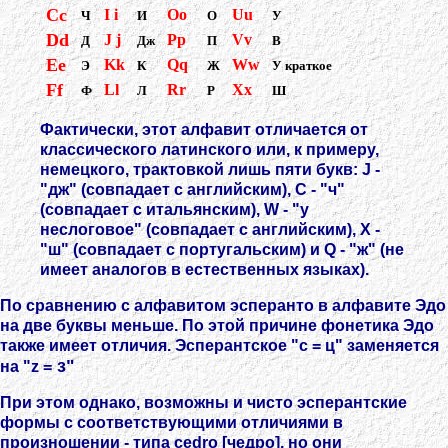
Cc
I i
Oo
Uu
Ч
И
О
У
Dd
J j
Pp
Vv
Д
Дж
П
В
Ee
Kk
Qq
Ww
Э
К
Ж
У краткое
Ff
Ll
Rr
Xx
Ф
Л
Р
Ш
Фактически, этот алфавит отличается от
классического латинского или, к примеру,
немецкого, трактовкой лишь пяти букв: J -
"дж" (совпадает с английским), C - "ч"
(совпадает с итальянским), W - "у
неслоговое" (совпадает с английским), X -
"ш" (совпадает с португальским) и Q - "ж" (не
имеет аналогов в естественных языках).
По сравнению с алфавитом эсперанто в алфавите Эдо
на две буквы меньше. По этой причине фонетика Эдо
также имеет отличия. Эсперантское "c = ц" заменяется
з"
на "z =
При этом однако, возможны и чисто эсперантские
формы с соответствующими отличиями в
произношении - типа cedro [чедро], но они