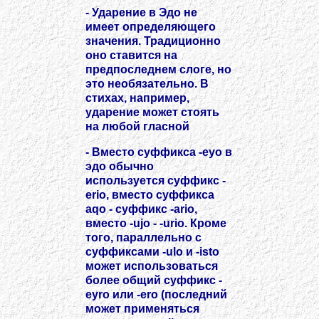
- Ударение в Эдо не
имеет определяющего
значения. Традиционно
оно ставится на
предпоследнем слоге, но
это необязательно. В
стихах, например,
ударение может стоять
на любой гласной
- Вместо суффикса -eyo в
эдо обычно
используется суффикс -
erio, вместо суффикса
aqo - суффикс -ario,
вместо -ujo - -urio. Кроме
того, параллельно с
суффиксами -ulo и -isto
может использоваться
более общий суффикс -
eyro или -ero (последний
может применяться