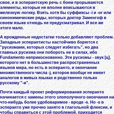
свое, и в эсперантскую речь с боем прорываются
элементы, которые не вполне вписываются в
железную логику. Взять хотя бы суффиксы -i и -or или
синонимические ряды, которых доктор Заменгоф в
своем языке отнюдь не предусматривал. И все же
этого мало.
А врожденные недостатки только добавляют проблем.
Западные эсперантисты настойчиво борются с
"русизмами, которых следует избегать", но два
главных русизма они побороть не в силах, ибо
Fundamento неприкосновенно. Эти русизмы - звук [ц],
которого нет в большинстве распространенных
языков мира, но есть в эсперанто, и окончание
множественного числа -j, которое вообще не имеет
аналогов в живых языках и родственно только
русскому "-и".
Почти каждый проект реформирования эсперанто
начинается с замены этого злополучного окончания на
что-нибудь более удобоваримое - вроде -s. Но -s в
эсперанто уже прочно занято в глагольной флексии, и
чтобы справиться с этой проблемой, приходится