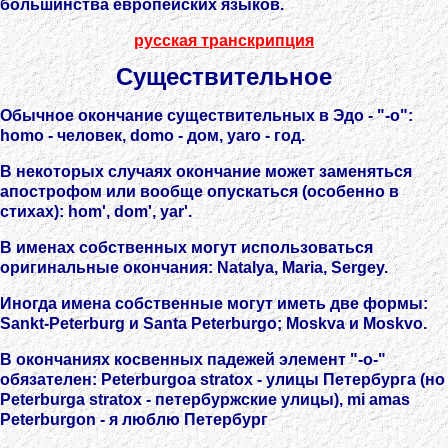
большинства европейских языков.
русская транскрипция
Существительное
Обычное окончание существительных в Эдо - "-o":
homo - человек, domo - дом, yaro - год.
В некоторых случаях окончание может заменяться
апострофом или вообще опускаться (особенно в
стихах): hom', dom', yar'.
В именах собственных могут использоваться
оригинальные окончания: Natalya, Maria, Sergey.
Иногда имена собственные могут иметь две формы:
Sankt-Peterburg и Santa Peterburgo; Moskva и Moskvo.
В окончаниях косвенных падежей элемент "-o-"
обязателен: Peterburgoa stratox - улицы Петербурга (но
Peterburga stratox - петербуржские улицы), mi amas
Peterburgon - я люблю Петербург