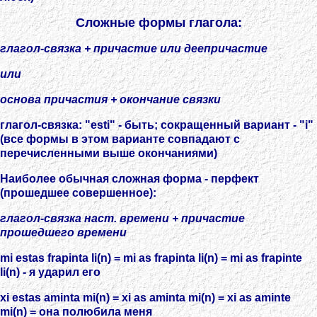
Сложные формы глагола:
глагол-связка + причастие или деепричастие
или
основа причастия + окончание связки
глагол-связка: "esti" - быть; сокращенный вариант - "i"
(все формы в этом варианте совпадают с
перечисленными выше окончаниями)
Наиболее обычная сложная форма - перфект
(прошедшее совершенное):
глагол-связка наст. времени + причастие
прошедшего времени
mi estas frapinta li(n) = mi as frapinta li(n) = mi as frapinte
li(n) - я ударил его
xi estas aminta mi(n) = xi as aminta mi(n) = xi as aminte
mi(n) = она полюбила меня