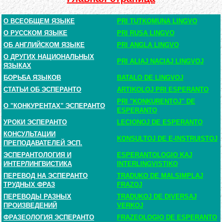
О ВСЕОБЩЕМ ЯЗЫКЕ
PRI TUTKOMUNA LINGVO
О РУССКОМ ЯЗЫКЕ
PRI RUSA LINGVO
ОБ АНГЛИЙСКОМ ЯЗЫКЕ
PRI ANGLA LINGVO
О ДРУГИХ НАЦИОНАЛЬНЫХ
PRI ALIAJ NACIAJ LINGVOJ
ЯЗЫКАХ
БОРЬБА ЯЗЫКОВ
BATALO DE LINGVOJ
СТАТЬИ ОБ ЭСПЕРАНТО
ARTIKOLOJ PRI ESPERANTO
PRI "KONKURENTOJ" DE
О "КОНКУРЕНТАХ" ЭСПЕРАНТО
ESPERANTO
УРОКИ ЭСПЕРАНТО
LECIONOJ DE ESPERANTO
КОНСУЛЬТАЦИИ
KONSULTOJ DE E-INSTRUISTOJ
ПРЕПОДАВАТЕЛЕЙ ЭСП.
ЭСПЕРАНТОЛОГИЯ И
ESPERANTOLOGIO KAJ
ИНТЕРЛИНГВИСТИКА
INTERLINGVISTIKO
ПЕРЕВОД НА ЭСПЕРАНТО
TRADUKO DE MALSIMPLAJ
ТРУДНЫХ ФРАЗ
FRAZOJ
ПЕРЕВОДЫ РАЗНЫХ
TRADUKOJ DE DIVERSAJ
ПРОИЗВЕДЕНИЙ
VERKOJ
ФРАЗЕОЛОГИЯ ЭСПЕРАНТО
FRAZEOLOGIO DE ESPERANTO