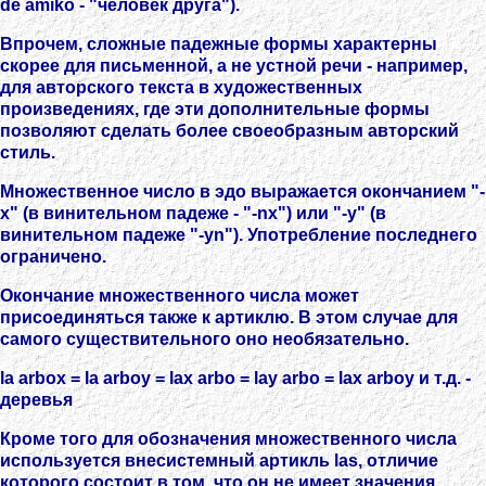
de amiko - "человек друга").
Впрочем, сложные падежные формы характерны
скорее для письменной, а не устной речи - например,
для авторского текста в художественных
произведениях, где эти дополнительные формы
позволяют сделать более своеобразным авторский
стиль.
Множественное число в эдо выражается окончанием "-
x" (в винительном падеже - "-nx") или "-y" (в
винительном падеже "-yn"). Употребление последнего
ограничено.
Окончание множественного числа может
присоединяться также к артиклю. В этом случае для
самого существительного оно необязательно.
la arbox = la arboy = lax arbo = lay arbo = lax arboy и т.д. -
деревья
Кроме того для обозначения множественного числа
используется внесистемный артикль las, отличие
которого состоит в том, что он не имеет значения