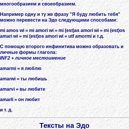
многообразием и своеобразием.
Например одну и ту же фразу "Я буду любить тебя"
можно перевести на Эдо следующими способами:
mi amos wi = mi amori wi = mi (est)as amori wi = mi (est)os
amari wi = mi (est)os amori wi = utf amormi и т.д.
С помощю второго инфинитива можно образовать и
личные формы глагола:
INF2 + личное местоимение
amarmi = я люблю
amarwi = ты любишь
amarvi = вы любите
amarli = он любит
и т. д.
Тексты на Эдо