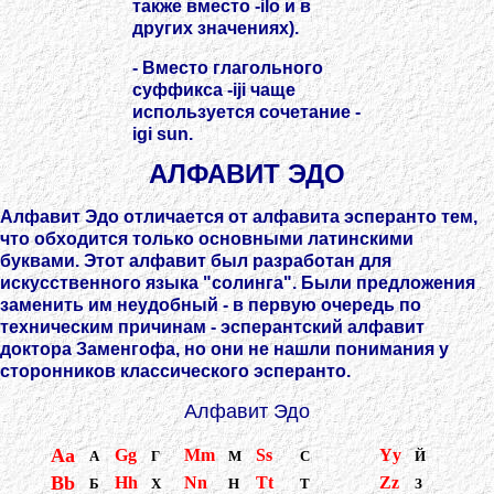
также вместо -ilo и в
других значениях).
- Вместо глагольного
суффикса -iji чаще
используется сочетание -
igi sun.
АЛФАВИТ ЭДО
Алфавит Эдо отличается от алфавита эсперанто тем,
что обходится только основными латинскими
буквами. Этот алфавит был разработан для
искусственного языка "солинга". Были предложения
заменить им неудобный - в первую очередь по
техническим причинам - эсперантский алфавит
доктора Заменгофа, но они не нашли понимания у
сторонников классического эсперанто.
Алфавит Эдо
Aa
Gg
Mm
Ss
Yy
А
Г
М
С
Й
Bb
Hh
Nn
Tt
Zz
Б
Х
Н
Т
З