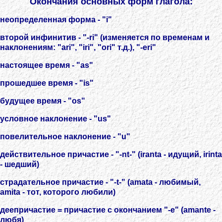
Окончания основных форм глагола:
неопределенная форма - "i"
второй инфинитив - "-ri" (изменяется по временам и
наклонениям: "ari", "iri", "ori" т.д.), "-eri"
настоящее время - "as"
прошедшее время - "is"
будущее время - "os"
условное наклонение - "us"
повелительное наклонение - "u"
действительное причастие - "-nt-" (iranta - идущий, irinta
- шедший)
страдательное причастие - "-t-" (amata - любимый,
amita - тот, которого любили)
деепричастие = причастие с окончанием "-e" (amante -
любя)