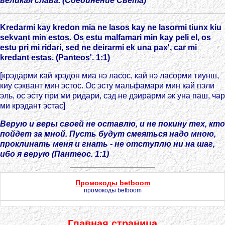
великая слава. (Соединение Света)
Kredarmi kay kredon mia ne lasos kay ne lasormi tiunx kiu
sekvant min estos. Os estu malfamari min kay peli el, os
estu pri mi ridari, sed ne deirarmi ek una pax', car mi
kredant estas. (Panteos'. 1:1)
[крэдарми кай крэдон миа нэ ласос, кай нэ ласорми тиунш,
киу сэквант мин эстос. Ос эсту мальфамари мин кай пэли
эль, ос эсту при ми ридари, сэд не дэирарми эк уна паш, чар
ми крэдант эстас]
Верую и веры своей не оставлю, и не покину тех, кто
пойдет за мной. Пусть будут смеяться надо мною,
проклинать меня и гнать - не отступлю ни на шаг,
ибо я верую (Пантеос. 1:1)
Промокоды betboom
промокоды betboom
Главная страница