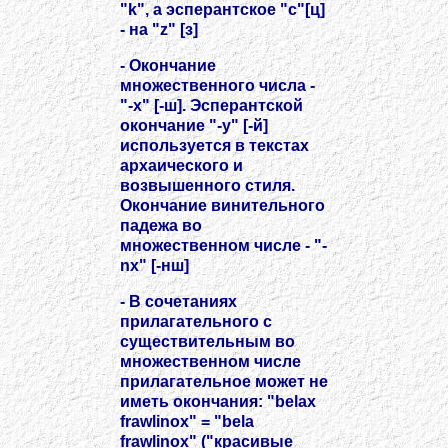
"k", a эсперантское "c"[ц]
- на "z" [з]
- Окончание
множественного числа -
"-x" [-ш]. Эсперантской
окончание "-y" [-й]
используется в текстах
архаического и
возвышенного стиля.
Окончание винительного
падежа во
множественном числе - "-
nx" [-нш]
- В сочетаниях
прилагательного с
существительным во
множественном числе
прилагательное может не
иметь окончания: "belax
frawlinox" = "bela
frawlinox" ("красивые