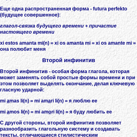
Еще одна распространенная форма - futura perfekto
(будущее совершенное):
глагол-связка будущего времени + причастие
настоящего времени
xi estos amanta mi(n) = xi os amanta mi = xi os amante mi =
она полюбит меня
Второй инфинитив
Второй инфинитив - особая форма глагола, которая
может заменять собой простые формы времени и при
этом позволяет выделять окончание, делая ключевую
гласную ударной:
mi
a
mas li(n) = mi am
a
ri li(n) = я люблю ее
mi
a
mos li(n) = mi am
o
ri li(n) = я буду любить ее
С другой стороны, второй инфинитив позволяет
разнообразить глагольную систему и создавать
тексты, отличающиеся стилистическим