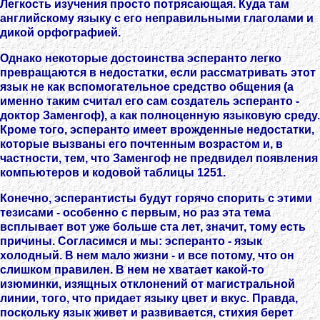
Легкость изучения просто потрясающая. Куда там
английскому языку с его неправильными глаголами и
дикой орфографией.
Однако некоторые достоинства эсперанто легко
превращаются в недостатки, если рассматривать этот
язык не как вспомогательное средство общения (а
именно таким считал его сам создатель эсперанто -
доктор Заменгоф), а как полноценную языковую среду.
Кроме того, эсперанто имеет врожденные недостатки,
которые вызваны его почтенным возрастом и, в
частности, тем, что Заменгоф не предвидел появления
компьютеров и кодовой таблицы 1251.
Конечно, эсперантисты будут горячо спорить с этими
тезисами - особенно с первым, но раз эта тема
всплывает вот уже больше ста лет, значит, тому есть
причины. Согласимся и мы: эсперанто - язык
холодный. В нем мало жизни - и все потому, что он
слишком правилен. В нем не хватает какой-то
изюминки, изящных отклонений от магистральной
линии, того, что придает языку цвет и вкус. Правда,
поскольку язык живет и развивается, стихия берет