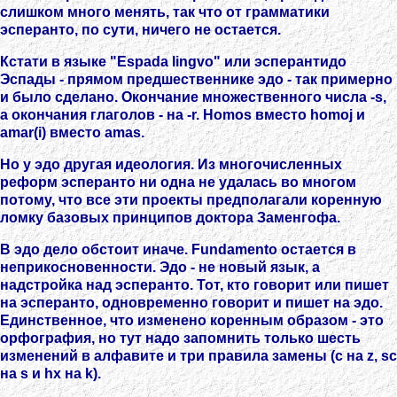
слишком много менять, так что от грамматики
эсперанто, по сути, ничего не остается.
Кстати в языке "Espada lingvo" или эсперантидо
Эспады - прямом предшественнике эдо - так примерно
и было сделано. Окончание множественного числа -s,
а окончания глаголов - на -r. Homos вместо homoj и
amar(i) вместо amas.
Но у эдо другая идеология. Из многочисленных
реформ эсперанто ни одна не удалась во многом
потому, что все эти проекты предполагали коренную
ломку базовых принципов доктора Заменгофа.
В эдо дело обстоит иначе. Fundamento остается в
неприкосновенности. Эдо - не новый язык, а
надстройка над эсперанто. Тот, кто говорит или пишет
на эсперанто, одновременно говорит и пишет на эдо.
Единственное, что изменено коренным образом - это
орфография, но тут надо запомнить только шесть
изменений в алфавите и три правила замены (c на z, sc
на s и hx на k).