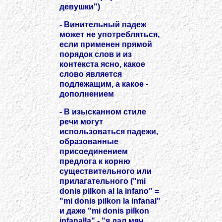
девушки")
- Винительный падеж
может не употребляться,
если применен прямой
порядок слов и из
контекста ясно, какое
слово является
подлежащим, а какое -
дополнением
- В изысканном стиле
речи могут
использоваться падежи,
образованные
присоединением
предлога к корню
существительного или
прилагательного ("mi
donis pilkon al la infano" =
"mi donis pilkon la infanal"
и даже "mi donis pilkon
infanalla" - "я дал мяч