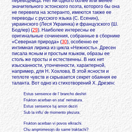
переводчица. Нет ни одного более или менее
значительного эстонского поэта, которого бы она
не перевела на эсперанто, имеются также ее
переводы с русского языка (С. Есенин),
украинского (Леся Украинка) и французского (Ш.
Бодлер) (
29
). Наиболее интересны ее
оригинальные сочинения, собранные в сборнике
«Северная природа» (
30
), особенно ее
интимная лирика из цикла «Нежность». Дресен
писала ясным и простым языком, образы ее
столь же просты и естественны. В них нет
изысканности, утонченности, характерной,
например, для Н. Хохлова. В этой ясности и
теплоте чувств и скрывается секрет обаяния ее
таланта. Вот одно из стихотворений X. Дрезен:
Estus sensence de l' brancho deshiri
Frukton acerban en stat' nematura.
Estus sensence tuj amon deziri
Sub la influ' de momento plezura.
Frukton acerban vi povos elkrachi.
Chu ampromesojn do same traktachi?