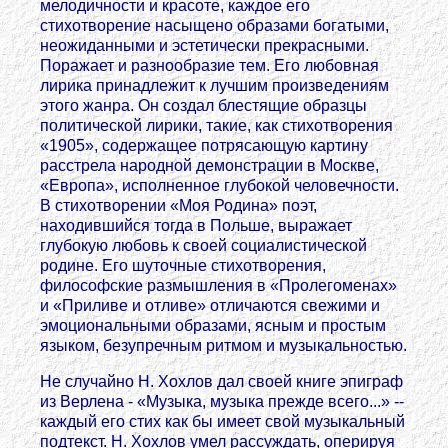
мелодичности и красоте, каждое его
стихотворение насыщено образами богатыми,
неожиданными и эстетически прекрасными.
Поражает и разнообразие тем. Его любовная
лирика принадлежит к лучшим произведениям
этого жанра. Он создал блестящие образцы
политической лирики, такие, как стихотворения
«1905», содержащее потрясающую картину
расстрела народной демонстрации в Москве,
«Европа», исполненное глубокой человечности.
В стихотворении «Моя Родина» поэт,
находившийся тогда в Польше, выражает
глубокую любовь к своей социалистической
родине. Его шуточные стихотворения,
философские размышления в «Пролегоменах»
и «Приливе и отливе» отличаются свежими и
эмоциональными образами, ясным и простым
языком, безупречным ритмом и музыкальностью.
Не случайно Н. Хохлов дал своей книге эпиграф
из Верлена - «Музыка, музыка прежде всего...» --
каждый его стих как бы имеет свой музыкальный
подтекст. Н. Хохлов умел рассуждать, оперируя