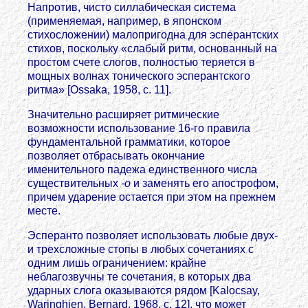
Напротив, чисто силлабическая система
(применяемая, например, в японском
стихосложении) малопригодна для эсперантских
стихов, поскольку «слабый ритм, основанный на
простом счете слогов, полностью теряется в
мощных волнах тонического эсперантского
ритма» [Ossaka, 1958, с. 11].
Значительно расширяет ритмические
возможности использование 16-го правила
фундаментальной грамматики, которое
позволяет отбрасывать окончание
именительного падежа единственного числа
существительных
-о
и заменять его апострофом,
причем ударение остается при этом на прежнем
месте.
Эсперанто позволяет использовать любые двух-
и трехсложные стопы в любых сочетаниях с
одним лишь ограничением: крайне
неблагозвучны те сочетания, в которых два
ударных слога оказываются рядом [Kalocsay,
Waringhien, Bernard, 1968, с. 12], что может