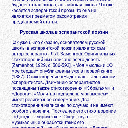
будапештская школа, английская школа. Что же
касается эсперантской прозы, то она не
является предметом рассмотрения
предлагаемой статьи.
Русская школа в эсперантской поэзии
Как уже было сказано, основателем русской
школы в эсперантской поэзии является сам
автор эсперанто - Л.Л. Заменгоф. Оригинальных
стихотворений им написано всего девять
[Zamenhof, 1929, с. 586-592]. «Моя мысль» и «О
мое сердце» опубликованы уже в первой книге
(1887). Стихотворение «Надежда» стало гимном
эсперантистов. Движению эсперантистов
посвящены также стихотворения «К братьям» и
«Дорога». «Молитва под зеленым знаменем»
имеет религиозное содержание. Два
стихотворения написаны по случаю и не имеют
особого значения. Последнее его стихотворение
- «Дождь» - лирическое. Существуют
музыкальные обработки таких его