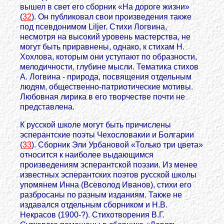
вышел в свет его сборник «На дороге жизни»
(
32
). Он публиковал свои произведения также
под псевдонимом Liljer. Стихи Логвина,
несмотря на высокий уровень мастерства, не
могут быть приравнены, однако, к стихам Н.
Хохлова, которым они уступают по образности,
мелодичности, глубине мысли. Тематика стихов
А. Логвина - природа, посвящения отдельным
людям, общественно-патриотические мотивы.
Любовная лирика в его творчестве почти не
представлена.
К русской школе могут быть причислены
эсперантские поэты Чехословакии и Болгарии
(
33
). Сборник Эли Урбановой «Только три цвета»
относится к наиболее выдающимся
произведениям эсперантской поэзии. Из менее
известных эсперантских поэтов русской школы
упомянем Инна (Всеволод Иванов), стихи его
разбросаны по разным изданиям. Также не
издавался отдельным сборником и Н.В.
Некрасов (1900-?). Стихотворения В.Г.