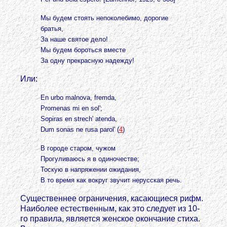
Мы будем стоять непоколебимо, дорогие
братья,
За наше святое дело!
Мы будем бороться вместе
За одну прекрасную надежду!
Или:
En urbo malnova, fremda,
Promenas mi en sol';
Sopiras en strech' atenda,
Dum sonas ne rusa parol' (
4
)
В городе старом, чужом
Прогуливаюсь я в одиночестве;
Тоскую в напряжении ожидания,
В то время как вокруг звучит нерусская речь.
Существеннее ограничения, касающиеся рифм.
Наиболее естественным, как это следует из 10-
го правила, является женское окончание стиха.