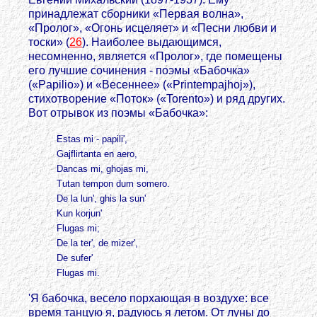
принадлежат сборники «Первая волна»,
«Пролог», «Огонь исцеляет» и «Песни любви и
тоски» (
26
). Наиболее выдающимся,
несомненно, является «Пролог», где помещены
его лучшие сочинения - поэмы «Бабочка»
(«Papilio») и «Весеннее» («Printempajhoj»),
стихотворение «Поток» («Torento») и ряд других.
Вот отрывок из поэмы «Бабочка»:
Estas mi - papili',
Gajflirtanta en aero,
Dancas mi, ghojas mi,
Tutan tempon dum somero.
De la lun', ghis la sun'
Kun korjun'
Flugas mi;
De la ter', de mizer',
De sufer'
Flugas mi.
'Я бабочка, весело порхающая в воздухе: все
время танцую я, радуюсь я летом. От луны до