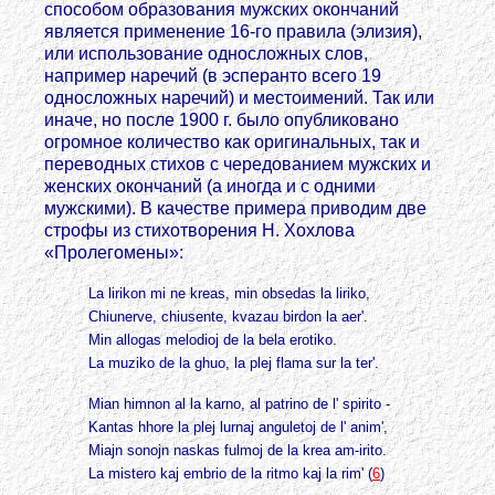
способом образования мужских окончаний
является применение 16-го правила (элизия),
или использование односложных слов,
например наречий (в эсперанто всего 19
односложных наречий) и местоимений. Так или
иначе, но после 1900 г. было опубликовано
огромное количество как оригинальных, так и
переводных стихов с чередованием мужских и
женских окончаний (а иногда и с одними
мужскими). В качестве примера приводим две
строфы из стихотворения Н. Хохлова
«Пролегомены»:
La lirikon mi ne kreas, min obsedas la liriko,
Chiunerve, chiusente, kvazau birdon la aer'.
Min allogas melodioj de la bela erotiko.
La muziko de la ghuo, la plej flama sur la ter'.
Mian himnon al la karno, al patrino de l' spirito -
Kantas hhore la plej lurnaj anguletoj de l' anim',
Miajn sonojn naskas fulmoj de la krea am-irito.
La mistero kaj embrio de la ritmo kaj la rim' (
6
)