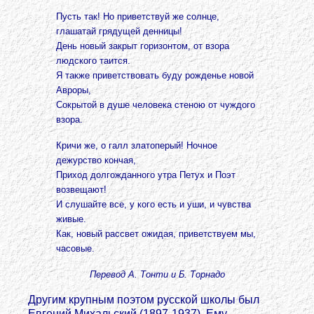
Пусть так! Но приветствуй же солнце,
глашатай грядущей денницы!
День новый закрыт горизонтом, от взора
людского таится.
Я также приветствовать буду рожденье новой
Авроры,
Сокрытой в душе человека стеною от чуждого
взора.
Кричи же, о галл златоперый! Ночное
дежурство кончая,
Приход долгожданного утра Петух и Поэт
возвещают!
И слушайте все, у кого есть и уши, и чувства
живые.
Как, новый рассвет ожидая, приветствуем мы,
часовые.
Перевод А. Тонти и Б. Торнадо
Другим крупным поэтом русской школы был
Евгений Михальский (1897-1937). Ему