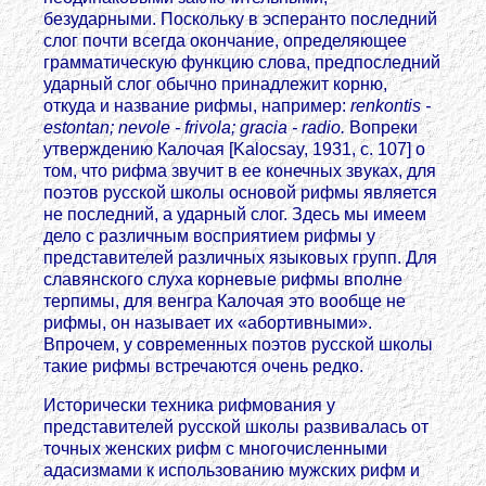
безударными. Поскольку в эсперанто последний
слог почти всегда окончание, определяющее
грамматическую функцию слова, предпоследний
ударный слог обычно принадлежит корню,
откуда и название рифмы, например:
renkontis -
estontan; nevole - frivola; gracia - radio.
Вопреки
утверждению Калочая [Kalocsay, 1931, с. 107] о
том, что рифма звучит в ее конечных звуках, для
поэтов русской школы основой рифмы является
не последний, а ударный слог. Здесь мы имеем
дело с различным восприятием рифмы у
представителей различных языковых групп. Для
славянского слуха корневые рифмы вполне
терпимы, для венгра Калочая это вообще не
рифмы, он называет их «абортивными».
Впрочем, у современных поэтов русской школы
такие рифмы встречаются очень редко.
Исторически техника рифмования у
представителей русской школы развивалась от
точных женских рифм с многочисленными
адасизмами к использованию мужских рифм и