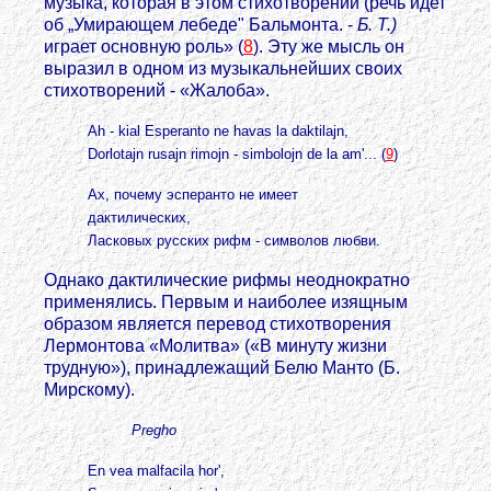
музыка, которая в этом стихотворении (речь идет
об „Умирающем лебеде" Бальмонта. -
Б. Т.)
играет основную роль» (
8
). Эту же мысль он
выразил в одном из музыкальнейших своих
стихотворений - «Жалоба».
Ah - kial Esperanto ne havas la daktilajn,
Dorlotajn rusajn rimojn - simbolojn de la am'... (
9
)
Ax, почему эсперанто не имеет
дактилических,
Ласковых русских рифм - символов любви.
Однако дактилические рифмы неоднократно
применялись. Первым и наиболее изящным
образом является перевод стихотворения
Лермонтова «Молитва» («В минуту жизни
трудную»), принадлежащий Белю Манто (Б.
Мирскому).
Pregho
En vea malfacila hor',