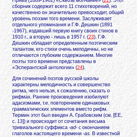
Прива (1889-1962) «Сквозь молчание» (
22
). Этот
сборник содержит всего 11 стихотворений, но
качественно он значительно превосходит, общий
уровень поэзии того времени. Заслуживает
отдельного упоминания и Г.Ф. Дешкин (1891
-1967), издавший первую книгу своих стихов в
1910 г., а вторую - лишь в 1957 г. (
23
). Г.Ф.
Дешкин обладает определенным поэтическим
талантом, его стихи очень мелодичны, но не
отличаются глубоким содержанием. Многие
поэты того времени представлены в
«Эсперантской антологии» (
24
).
Для сочинений поэтов русской школы
характерны мелодичность и совершенство
ритма, чего нельзя, к сожалению, сказать о
рифмах. Ранние произведения изобилуют
адасизмами, т.е. повторением одинаковых
грамматических элементов вместо рифм.
Термин этот был введен А. Грабовским (см. [ЕЕ,
с. 13]) и происходит от сочетания весьма
тривиального суффикса
-ad-
с окончанием
глаголов настоящего времени
-as.
В известной