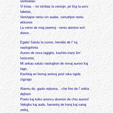
sentinelas:
Vi krias. - mi skribas la versojn, pri kiuj la кого
fabelas,
Vershajne neniu vin audas, versahjne neniu
ekkonos
La veron de miaj poemoj - neniu atenton ech
donos...
Egale! Salutu la sunon, heroldo de I' tuj
naskigohnta
Auroro de nova tagigho, kashita trans lim'
horizonta;
Mi ankau salutu naskighon de novaj auroro kaj
tago,
Kashitaj en homaj animoj post roka rigida
zigzago.
Alarmu do, gaulo orpluma... che fino de l' nokta
dejhoro
Poeto kaj koko anoncu alvenon de chiu auroro!
Vekighu kaj audu, havantoj de koroj kaj sanaj
oreloj,