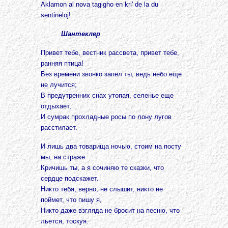
Aklamon al nova tagigho en kri' de la du
sentineloj!
Шантеклер
Привет тебе, вестник рассвета, привет тебе,
ранняя птица!
Без времени звонко запел ты, ведь небо еще
не лучится;
В предутренних снах утопая, селенье еще
отдыхает,
И сумрак прохладные росы по лону лугов
расстилает.
И лишь два товарища ночью, стоим на посту
мы, на страже.
Кричишь ты, а я сочиняю те сказки, что
сердце подскажет.
Никто тебя, верно, не слышит, никто не
поймет, что пишу я,
Никто даже взгляда не бросит на песню, что
льется, тоскуя.