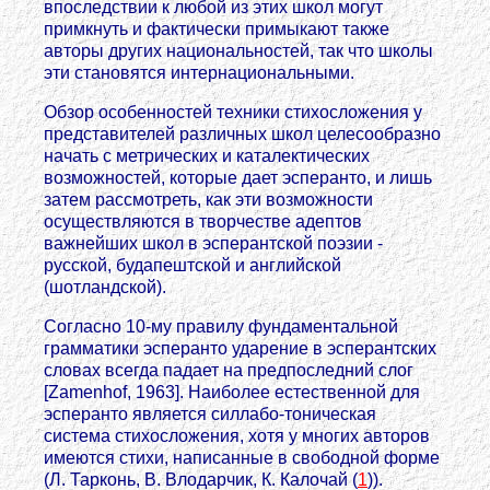
впоследствии к любой из этих школ могут
примкнуть и фактически примыкают также
авторы других национальностей, так что школы
эти становятся интернациональными.
Обзор особенностей техники стихосложения у
представителей различных школ целесообразно
начать с метрических и каталектических
возможностей, которые дает эсперанто, и лишь
затем рассмотреть, как эти возможности
осуществляются в творчестве адептов
важнейших школ в эсперантской поэзии -
русской, будапештской и английской
(шотландской).
Согласно 10-му правилу фундаментальной
грамматики эсперанто ударение в эсперантских
словах всегда падает на предпоследний слог
[Zamenhof, 1963]. Наиболее естественной для
эсперанто является силлабо-тоническая
система стихосложения, хотя у многих авторов
имеются стихи, написанные в свободной форме
(Л. Тарконь, В. Влодарчик, К. Калочай (
1
)).