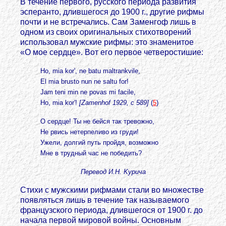
В течение первого, русского периода развития
эсперанто, длившегося до 1900 г., другие рифмы
почти и не встречались. Сам Заменгоф лишь в
одном из своих оригинальных стихотворений
использовал мужские рифмы: это знаменитое
«О мое сердце». Вот его первое четверостишие:
Но, mia kor', ne batu maltrankvile,
El mia brusto nun ne saltu for!
Jam teni min ne povas mi facile,
Ho, mia kor'!
[Zamenhof 1929, с 589]
(
5
)
О сердце! Ты не бейся так тревожно,
Не рвись нетерпеливо из груди!
Ужели, долгий путь пройдя, возможно
Мне в трудный час не победить?
Перевод И.Н. Kypuчa
Стихи с мужскими рифмами стали во множестве
появляться лишь в течение так называемого
французского периода, длившегося от 1900 г. до
начала первой мировой войны. Основным