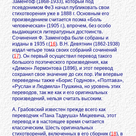
Заменгоф (1868-1933), который под
псевдонимом ФеЗ начал публиковать свои
стихотворения уже в 1888 г. Основным его
произведением считается поэма «Боль
человеческая» (1905 г.), впрочем, без особо
выдающихся литературных достоинств.
Сочинения Ф. Заменгофа были собраны и
изданы в 1935 г.(
16
). В.Н. Девятнин (1862-1938)
издал четыре тома своих собраний сочинений
(
17
). Он первый осуществил перевод такого
большого поэтического произведения, как
«Демон» Лермонтова (1896), и этот перевод
сохранил свое значение до сих пор. Им впервые
переведены также «Борис Годунов», «Полтава»,
«Руслан и Людмила» Пушкина, но уровень этих
переводов, так же как и его оригинальных
произведений, нельзя считать высоким.
А. Грабовский известен прежде всего как
переводчик «Пана Тадеуша» Мицкевича, этот
перевод и в настоящее время считается
классическим. Шесть оригинальных
стихотворений, включенных в его сборник (
18
), в