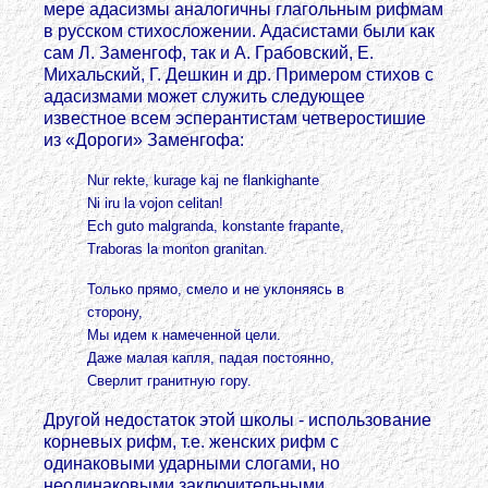
мере адасизмы аналогичны глагольным рифмам
в русском стихосложении. Адасистами были как
сам Л. Заменгоф, так и А. Грабовский, Е.
Михальский, Г. Дешкин и др. Примером стихов с
адасизмами может служить следующее
известное всем эсперантистам четверостишие
из «Дороги» Заменгофа:
Nur rekte, kurage kaj ne flankighante
Ni iru la vojon celitan!
Ech guto malgranda, konstante frapante,
Traboras la monton granitan.
Только прямо, смело и не уклоняясь в
сторону,
Мы идем к намеченной цели.
Даже малая капля, падая постоянно,
Сверлит гранитную гору.
Другой недостаток этой школы - использование
корневых рифм, т.е. женских рифм с
одинаковыми ударными слогами, но
неодинаковыми заключительными,