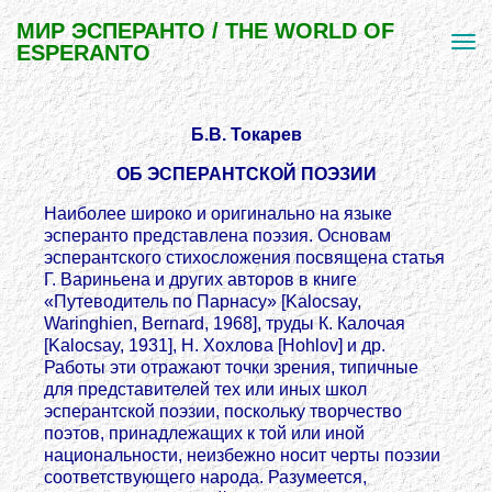
МИР ЭСПЕРАНТО / THE WORLD OF
ESPERANTO
Б.В. Токарев
ОБ ЭСПЕРАНТСКОЙ ПОЭЗИИ
Наиболее широко и оригинально на языке
эсперанто представлена поэзия. Основам
эсперантского стихосложения посвящена статья
Г. Вариньена и других авторов в книге
«Путеводитель по Парнасу» [Kalocsay,
Waringhien, Bernard, 1968], труды К. Калочая
[Kalocsay, 1931], Н. Хохлова [Hohlov] и др.
Работы эти отражают точки зрения, типичные
для представителей тех или иных школ
эсперантской поэзии, поскольку творчество
поэтов, принадлежащих к той или иной
национальности, неизбежно носит черты поэзии
соответствующего народа. Разумеется,