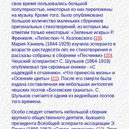
свое время пользовались большой
популярностью, некоторые из них переложены
на музыку. Кроме того, было опубликовано
большое количество маленьких сборников
оригинальных стихотворений, из которых мы
отметим только некоторые: «Зеленые искры» Р.
Френкеля, «Лепестки» Ч. Козловского (
19
).
Мария Ханкель (1844-1929) изучила эсперанто в
возрасте шестидесяти лет, ее стихотворения и
рассказы собраны в сборнике «Песчинки» (
20
).
Чешский эсперантист С. Шульхов (1864-1919)
опубликовал три скромные книжки - «С
надеждой к отчаянию», «Что принесла жизнь» и
«Осенние цветы» (
21
). После его смерти была
издана составленная им небольшая антология
чешских поэтов «Богемские гранаты». С.
Шульхов считается одним из виднейших поэтов
того времени.
Особо следует отметить небольшой сборник
крупного общественного деятеля, бывшего
президента Всеобщей эсперанто-ассоциации Э.