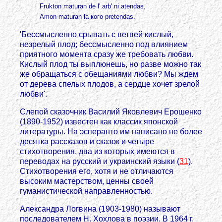
Frukton maturan de l' arb' ni atendas,
Amon maturan la кого pretendas.
'Бессмысленно срывать с ветвей кислый,
незрелый плод; бессмысленно под влиянием
приятного момента сразу же требовать любви.
Кислый плод ты выплюнешь, но разве можно так
же обращаться с обещаниями любви? Мы ждем
от дерева спелых плодов, а сердце хочет зрелой
любви'.
Слепой сказочник Василий Яковлевич Ерошенко
(1890-1952) известен как классик японской
литературы. На эсперанто им написано не более
десятка рассказов и сказок и четыре
стихотворения, два из которых имеются в
переводах на русский и украинский языки (
31
).
Стихотворения его, хотя и не отличаются
высоким мастерством, ценны своей
гуманистической направленностью.
Александра Логвина (1903-1980) называют
последователем Н. Хохлова в поэзии. В 1964 г.