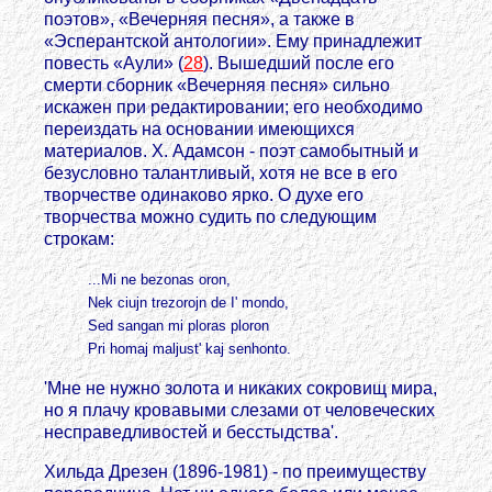
поэтов», «Вечерняя песня», а также в
«Эсперантской антологии». Ему принадлежит
повесть «Аули» (
28
). Вышедший после его
смерти сборник «Вечерняя песня» сильно
искажен при редактировании; его необходимо
переиздать на основании имеющихся
материалов. X. Адамсон - поэт самобытный и
безусловно талантливый, хотя не все в его
творчестве одинаково ярко. О духе его
творчества можно судить по следующим
строкам:
...Mi ne bezonas oron,
Nek ciujn trezorojn de I' mondo,
Sed sangan mi ploras ploron
Pri homaj maljust' kaj senhonto.
'Мне не нужно золота и никаких сокровищ мира,
но я плачу кровавыми слезами от человеческих
несправедливостей и бесстыдства'.
Хильда Дрезен (1896-1981) - по преимуществу