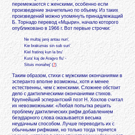
перемежаются с женскими, особенно если
произведение значительно по объему. Из таких
произведений можно упомянуть принадлежащий
Б. Торнадо перевод «Мцыри», начало которого
опубликовано в 1966 г. Вот первые строчки:
Ne multaj jaroj antau nun',
Kie brakumas sin sub sun'
Kiel fratinoj kun la bru'
Kura' kaj de Aragvo flu' -
Situis monahej' (
7
).
Таким образом, стихи с мужскими окончаниями в
эсперанто вполне возможны, хотя и менее
естественны, чем с женскими. Сложнее обстоит
дело с дактилическими окончаниями стихов.
Крупнейший эсперантский поэт Н. Хохлов считал
их невозможными: «Любая попытка решить
проблему дактилических рифм добавлением
безударного слова оказывается весьма
неудачным способом. Лучше переводить их с
обычными рифмами, но только тогда теряется