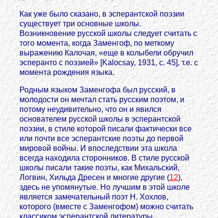
Как уже было сказано, в эсперантской поэзии
существует три основные школы.
Возникновение русской школы следует считать с
того момента, когда Заменгоф, по меткому
выражению Калочая, «еще в колыбели обручил
эсперанто с поэзией» [Kalocsay, 1931, с. 45], т.е. с
момента рождения языка.
Родным языком Заменгофа был русский, в
молодости он мечтал стать русским поэтом, и
потому неудивительно, что он и явился
основателем русской школы в эсперантской
поэзии, в стиле которой писали фактически все
или почти все эсперантские поэты до первой
мировой войны. И впоследствии эта школа
всегда находила сторонников. В стиле русской
школы писали такие поэты, как Михальский,
Логвин, Хильда Дресен и многие другие (
12
),
здесь не упомянутые. Но лучшим в этой школе
является замечательный поэт Н. Хохлов,
которого (вместе с Заменгофом) можно считать
классиком эсперантской литературы.