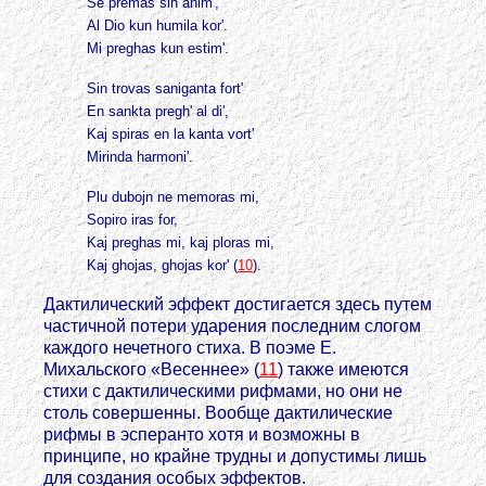
Se premas sin anim',
Al Dio kun humila kor'.
Mi preghas kun estim'.
Sin trovas saniganta fort'
En sankta pregh' al di',
Kaj spiras en la kanta vort'
Mirinda harmoni'.
Plu dubojn ne memoras mi,
Sopiro iras for,
Kaj preghas mi, kaj ploras mi,
Kaj ghojas, ghojas kor' (
10
).
Дактилический эффект достигается здесь путем
частичной потери ударения последним слогом
каждого нечетного стиха. В поэме Е.
Михальского «Весеннее» (
11
) также имеются
стихи с дактилическими рифмами, но они не
столь совершенны. Вообще дактилические
рифмы в эсперанто хотя и возможны в
принципе, но крайне трудны и допустимы лишь
для создания особых эффектов.