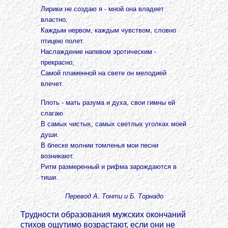
Лирики не создаю я - мной она владеет
властно,
Каждым нервом, каждым чувством, словно
птицею полет.
Наслаждение напевом эротическим -
прекрасно,
Самой пламенной на свете он мелодией
влечет.
Плоть - мать разума и духа, свои гимны ей
слагаю
В самых чистых, самых светлых уголках моей
души.
В блеске молнии томленья мои песни
возникают.
Ритм размеренный и рифма зарождаются в
тиши.
Перевод А. Тонти и Б. Торнадо
Трудности образования мужских окончаний
стихов ощутимо возрастают, если они не