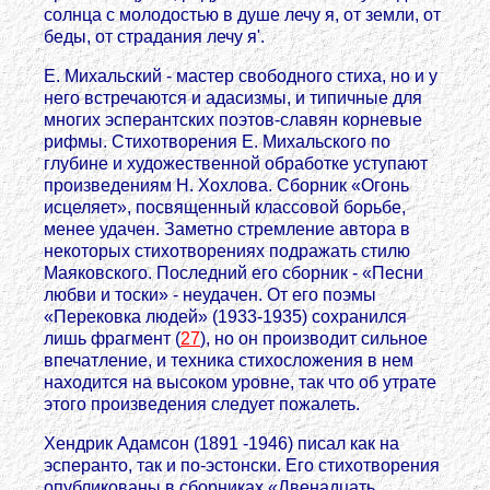
солнца с молодостью в душе лечу я, от земли, от
беды, от страдания лечу я'.
Е. Михальский - мастер свободного стиха, но и у
него встречаются и адасизмы, и типичные для
многих эсперантских поэтов-славян корневые
рифмы. Стихотворения Е. Михальского по
глубине и художественной обработке уступают
произведениям Н. Хохлова. Сборник «Огонь
исцеляет», посвященный классовой борьбе,
менее удачен. Заметно стремление автора в
некоторых стихотворениях подражать стилю
Маяковского. Последний его сборник - «Песни
любви и тоски» - неудачен. От его поэмы
«Перековка людей» (1933-1935) сохранился
лишь фрагмент (
27
), но он производит сильное
впечатление, и техника стихосложения в нем
находится на высоком уровне, так что об утрате
этого произведения следует пожалеть.
Хендрик Адамсон (1891 -1946) писал как на
эсперанто, так и по-эстонски. Его стихотворения
опубликованы в сборниках «Двенадцать