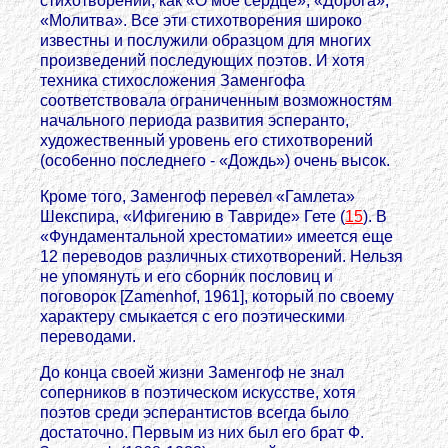
стихотворений, как «О мое сердце», «Дорога»,
«Молитва». Все эти стихотворения широко
известны и послужили образцом для многих
произведений последующих поэтов. И хотя
техника стихосложения Заменгофа
соответствовала ограниченным возможностям
начального периода развития эсперанто,
художественный уровень его стихотворений
(особенно последнего - «Дождь») очень высок.
Кроме того, Заменгоф перевел «Гамлета»
Шекспира, «Ифигению в Тавриде» Гете (
15
). В
«Фундаментальной хрестоматии» имеется еще
12 переводов различных стихотворений. Нельзя
не упомянуть и его сборник пословиц и
поговорок [Zamenhof, 1961], который по своему
характеру смыкается с его поэтическими
переводами.
До конца своей жизни Заменгоф не знал
соперников в поэтическом искусстве, хотя
поэтов среди эсперантистов всегда было
достаточно. Первым из них был его брат Ф.