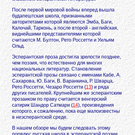
После первой мировой войны вперед вышла
будапештская школа, признанными
авторитетами которой являются Эмба, Баги,
Калочай, Тарконь, а после второй - английская,
виднейшими представителями которой
считаются М. Бултон, Рето Россетти и Уильям
Ольд.
Эсперантская проза достигла зрелости позднее,
чем поэзия, что естественно для многих
национальных литератур. Становление
эсперантской прозы связано с именами Кабе, А.
Сахарова, Ю. Баги, В. Варанкина, Р. Шварца,
Рето Россетти, Чезаро Россетти (
13
) и ряда
других писателей. Крупнейшим же эсперантским
прозаиком по праву считается венгерский
сатирик Шандор Сатмари (
14
), произведения
которого, к сожалению, пока еще малоизвестны
в неэсперантской среде.
В нашем обзоре мы будем следовать этому
порядку: русская школа в эсперантской поэзии,