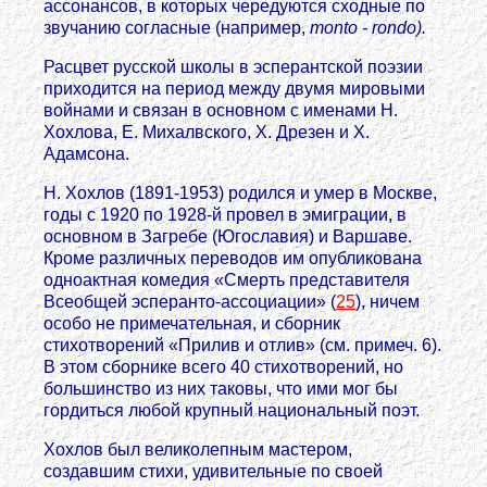
ассонансов, в которых чередуются сходные по
звучанию согласные (например,
monto - rondo).
Расцвет русской школы в эсперантской поэзии
приходится на период между двумя мировыми
войнами и связан в основном с именами Н.
Хохлова, Е. Михалвского, X. Дрезен и X.
Адамсона.
Н. Хохлов (1891-1953) родился и умер в Москве,
годы с 1920 по 1928-й провел в эмиграции, в
основном в Загребе (Югославия) и Варшаве.
Кроме различных переводов им опубликована
одноактная комедия «Смерть представителя
Всеобщей эсперанто-ассоциации» (
25
), ничем
особо не примечательная, и сборник
стихотворений «Прилив и отлив» (см. примеч. 6).
В этом сборнике всего 40 стихотворений, но
большинство из них таковы, что ими мог бы
гордиться любой крупный национальный поэт.
Хохлов был великолепным мастером,
создавшим стихи, удивительные по своей