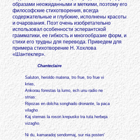
образами неожиданными и меткими, поэтому его
философские стихотворения, всегда
содержательные и глубокие, исполнены красоты
и очарования. Поэт очень изобретательно
использовал особенности эсперантской
грамматики, ее гибкость и многообразие форм, и
стихи его трудны для перевода. Приведем для
примера стихотворение Н. Хохлова
«Шантеклер».
Chanteclaire
Saluton, heroldo matena, tro frue, tro frue vi
krias,
Ankorau forestas la lumo, ech unu radio ne
strias:
Ripozas en dolcha songhado dronante, la раса
vilagho
Kaj sternas la roson krepusko tra tuta herbeja
vizagho.
Ni du, kamaradoj sendormaj, sur nia posten'