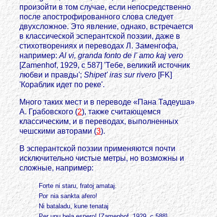
произойти в том случае, если непосредственно
после апострофированного слова следует
двухсложное. Это явление, однако, встречается
в классической эсперантской поэзии, даже в
стихотворениях и переводах Л. Заменгофа,
например:
Al vi, granda fonto de l' amo kaj vero
[Zamenhof, 1929, с 587] 'Тебе, великий источник
любви и правды';
Shipet' iras sur rivero
[FK]
'Кораблик идет по реке'.
Много таких мест и в переводе «Пана Тадеуша»
А. Грабовского (
2
), также считающемся
классическим, и в переводах, выполненных
чешскими авторами (
3
).
В эсперантской поэзии применяются почти
исключительно чистые метры, но возможны и
сложные, например:
Forte ni staru, fratoj amataj.
Рог nia sankta afero!
Ni bataladu, kune tenataj
Per unu bela espero! [Zamenhof, 1929, с 588]