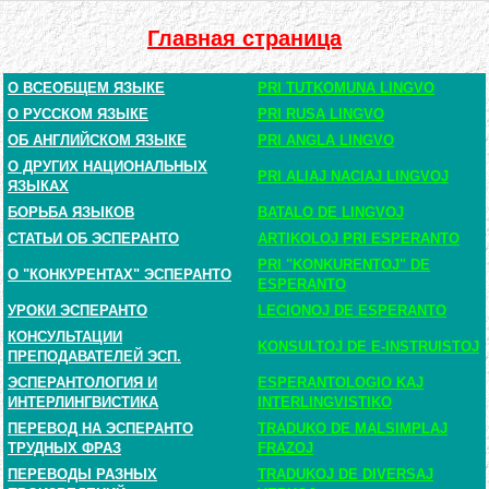
Главная страница
О ВСЕОБЩЕМ ЯЗЫКЕ
PRI TUTKOMUNA LINGVO
О РУССКОМ ЯЗЫКЕ
PRI RUSA LINGVO
ОБ АНГЛИЙСКОМ ЯЗЫКЕ
PRI ANGLA LINGVO
О ДРУГИХ НАЦИОНАЛЬНЫХ
PRI ALIAJ NACIAJ LINGVOJ
ЯЗЫКАХ
БОРЬБА ЯЗЫКОВ
BATALO DE LINGVOJ
СТАТЬИ ОБ ЭСПЕРАНТО
ARTIKOLOJ PRI ESPERANTO
PRI "KONKURENTOJ" DE
О "КОНКУРЕНТАХ" ЭСПЕРАНТО
ESPERANTO
УРОКИ ЭСПЕРАНТО
LECIONOJ DE ESPERANTO
КОНСУЛЬТАЦИИ
KONSULTOJ DE E-INSTRUISTOJ
ПРЕПОДАВАТЕЛЕЙ ЭСП.
ЭСПЕРАНТОЛОГИЯ И
ESPERANTOLOGIO KAJ
ИНТЕРЛИНГВИСТИКА
INTERLINGVISTIKO
ПЕРЕВОД НА ЭСПЕРАНТО
TRADUKO DE MALSIMPLAJ
ТРУДНЫХ ФРАЗ
FRAZOJ
ПЕРЕВОДЫ РАЗНЫХ
TRADUKOJ DE DIVERSAJ