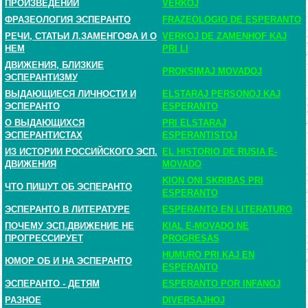
ПРОИЗВЕДЕНИЙ
VERKOJ
ФРАЗЕОЛОГИЯ ЭСПЕРАНТО
FRAZEOLOGIO DE ESPERANTO
РЕЧИ, СТАТЬИ Л.ЗАМЕНГОФА И О
VERKOJ DE ZAMENHOF KAJ
НЕМ
PRI LI
ДВИЖЕНИЯ, БЛИЗКИЕ
PROKSIMAJ MOVADOJ
ЭСПЕРАНТИЗМУ
ВЫДАЮЩИЕСЯ ЛИЧНОСТИ И
ELSTARAJ PERSONOJ KAJ
ЭСПЕРАНТО
ESPERANTO
О ВЫДАЮЩИХСЯ
PRI ELSTARAJ
ЭСПЕРАНТИСТАХ
ESPERANTISTOJ
ИЗ ИСТОРИИ РОССИЙСКОГО ЭСП.
EL HISTORIO DE RUSIA E-
ДВИЖЕНИЯ
MOVADO
KION ONI SKRIBAS PRI
ЧТО ПИШУТ ОБ ЭСПЕРАНТО
ESPERANTO
ЭСПЕРАНТО В ЛИТЕРАТУРЕ
ESPERANTO EN LITERATURO
ПОЧЕМУ ЭСП.ДВИЖЕНИЕ НЕ
KIAL E-MOVADO NE
ПРОГРЕССИРУЕТ
PROGRESAS
HUMURO PRI KAJ EN
ЮМОР ОБ И НА ЭСПЕРАНТО
ESPERANTO
ЭСПЕРАНТО - ДЕТЯМ
ESPERANTO POR INFANOJ
РАЗНОЕ
DIVERSAJHOJ