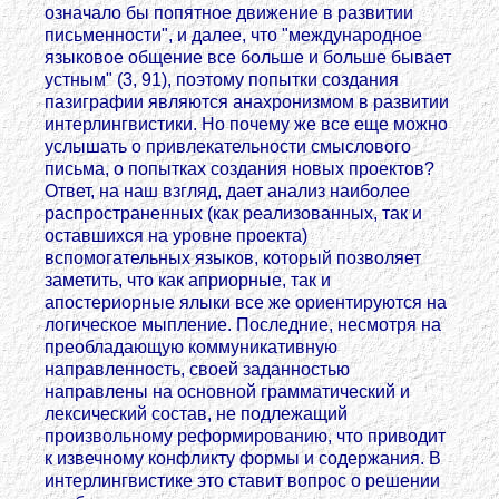
означало бы попятное движение в развитии
письменности", и далее, что "международное
языковое общение все больше и больше бывает
устным" (3, 91), поэтому попытки создания
пазиграфии являются анахронизмом в развитии
интерлингвистики. Но почему же все еще можно
услышать о привлекательности смыслового
письма, о попытках создания новых проектов?
Ответ, на наш взгляд, дает анализ наиболее
распространенных (как реализованных, так и
оставшихся на уровне проекта)
вспомогательных языков, который позволяет
заметить, что как априорные, так и
апостериорные ялыки все же ориентируются на
логическое мыпление. Последние, несмотря на
преобладающую коммуникативную
направленность, своей заданностью
направлены на основной грамматический и
лексический состав, не подлежащий
произвольному реформированию, что приводит
к извечному конфликту формы и содержания. В
интерлингвистике это ставит вопрос о решении