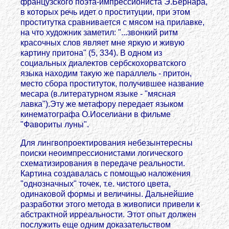
французского поэта-импрессиониста Э.Бернара,
в которых речь идет о проституции, при этом
проститутка сравнивается с мясом на прилавке,
на что художник заметил: "...звонкий ритм
красочных слов являет мне яркую и живую
картину притона" (5, 334). В одном из
социальных диалектов сербскохорватского
языка находим такую же параллель - притон,
место сбора проституток, получившее название
месара (в.литературном языке - "мясная
лавка").Эту же метафору передает языком
кинематографа О.Иоселиани в фильме
"Фавориты луны".
Для лингвопроектирования небезынтересны
поиски неоимпрессионистами логического
схематизирования в передаче реальности.
Картина создавалась с помощью наложения
"однозначных" точек, т.е. чистого цвета,
одинаковой формы и величины. Дальнейшие
разработки этого метода в живописи привели к
абстрактной ирреальности. Этот опыт должен
послужить еще одним доказательством