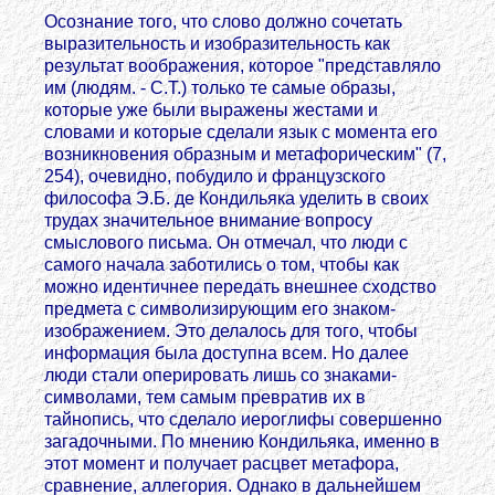
Осознание того, что слово должно сочетать
выразительность и изобразительность как
результат воображения, которое "представляло
им (людям. - C.T.) только те самые образы,
которые уже были выражены жестами и
словами и которые сделали язык с момента его
возникновения образным и метафорическим" (7,
254), очевидно, побудило и французского
философа Э.Б. де Кондильяка уделить в своих
трудах значительное внимание вопросу
смыслового письма. Он отмечал, что люди с
самого начала заботились о том, чтобы как
можно идентичнее передать внешнее сходство
предмета с символизирующим его знаком-
изображением. Это делалось для того, чтобы
информация была доступна всем. Но далее
люди стали оперировать лишь со знаками-
символами, тем самым превратив их в
тайнопись, что сделало иероглифы совершенно
загадочными. По мнению Кондильяка, именно в
этот момент и получает расцвет метафора,
сравнение, аллегория. Однако в дальнейшем