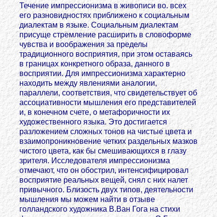
Течение импрессионизма в живописи во. всех
его разновидностях приближено к социальным
диалектам в языке. Социальным диалектам
присуще стремление расширить в словоформе
чувства и воображения за пределы
традиционного восприятия, при этом оставаясь
в границах конкретного образа, данного в
восприятии. Для импрессионизма характерно
находить между явлениями аналогии,
параллели, соответствия, что свидетельствует об
ассоциативности мышления его представителей
и, в конечном счете, о метафоричности их
художественного языка. Это достигается
разложением сложных тонов на чистые цвета и
взаимопроникновение четких раздельных мазков
чистого цвета, как бы смешивающихся в глазу
зрителя. Исследователя импрессионизма
отмечают, что он обострил, интенсифицировал
восприятие реальных вещей, снял с них налет
привычного. Близость двух типов, деятельности
мышления мы можем найти в отзыве
голландского художника В.Ван Гога на стихи