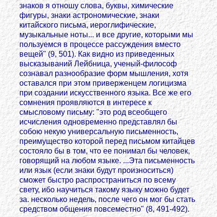
знаков я отношу слова, буквы, химические
фигуры, знаки астрономические, знаки
китайского письма, иероглифические,
музыкальные ноты... и все другие, которыми мы
пользуемся в процессе рассуждения вместо
вещей" (9, 501). Как видно из приведенных
высказываний Лейбница, ученый-философ
сознавал разнообразие форм мышления, хотя
оставался при этом приверженцем логицизма
при создании искусственного языка. Все же его
сомнения проявляются в интересе к
смысловому письму: "это род всеобщего
исчисления одновременно представлял бы
собою некую универсальную письменность,
преимущество которой перед письмом китайцев
состояло бы в том, что ее понимал бы человек,
говорящий на любом языке. ...Эта письменность
или язык (если знаки будут произноситься)
сможет быстро распространиться по всему
свету, ибо научиться такому языку можно будет
за. несколько недель, после чего он мог бы стать
средством общения повсеместно" (8, 491-492).