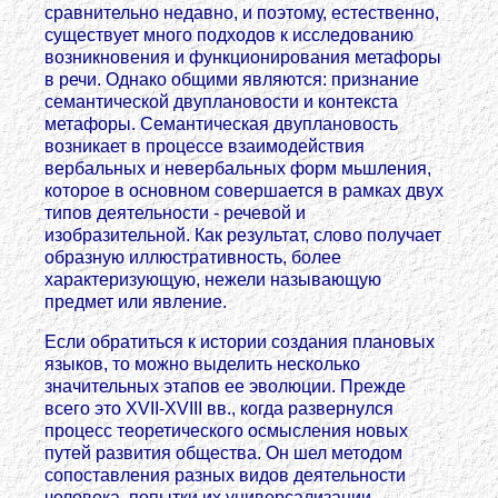
сравнительно недавно, и поэтому, естественно,
существует много подходов к исследованию
возникновения и функционирования метафоры
в речи. Однако общими являются: признание
семантической двуплановости и контекста
метафоры. Семантическая двуплановость
возникает в процессе взаимодействия
вербальных и невербальных форм мьшления,
которое в основном совершается в рамках двух
типов деятельности - речевой и
изобразительной. Как результат, слово получает
образную иллюстративность, более
характеризующую, нежели называющую
предмет или явление.
Если обратиться к истории создания плановых
языков, то можно выделить несколько
значительных этапов ее эволюции. Прежде
всего это XVII-XVIII вв., когда развернулся
процесс теоретического осмысления новых
путей развития общества. Он шел методом
сопоставления разных видов деятельности
человека, попытки их универсализации.