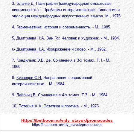
3.
Бланке Д.
Пазиграфия (международная смысловая
письменность). - Проблемы интерлингвистики. Типология и
эволюция международных искусственных языков. М., 1976.
4.
Герменевтика
: история и современность. - М., 1985.
5,
Дмитриева Н.А
. Ван Гог. Человек и художник. - М., 1984.
б-
Дмитриева Н.А.
Изображение и слово. - М., 1962.
7.
Кондильяк Э.Б. де.
Сочинения в 3-х томах. Т. I.- M.,
1960.
8.
Кузнецов С.Н.
Направления современной
интерлингвистики.
- М., 1984.
9.
Лейбниц В.
Сочинения в 4-х томах. Т.З. - М., 1984.
10.
Потебня А.А.
Эстетика и поэтика. - М., 1976.
Https://betboom.ru/vidy_stavok/promocodes
https://betboom.ru/vidy_stavok/promocodes