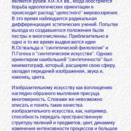
является рубеж XIX-XX вв., когда обостряется
борьба идеологических ориентации и
происходит распад "целостного" мировоззрения.
В это время наблюдается радикальная
дифференциация эстетических учений. Попытки
выхода из создавшегося положения были
пестры и многочисленны. Приблизительно в
одно и то же время выдвигаются идеи
В.Оствальда о "синтетической филологии" и
П.Гогена о "синтетическом искусстве". Однако
ориентиром наибольшей "синтетичности" был
кинематограф, который, расширяя свою сферу,
овладел передачей изображения, звука и,
наконец, цвета.
Изобразительному искусству как воплощению
наглядно-образного мыпления присуща
многомерность. Словами же невозможно
описать и понять такие качества
изобразительного искусства, как, например,
способность передать пространственную
структуру явлений и предметов, цвет, динамику
изменения интенсивности процессов и большое