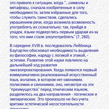
это привело к ситуации, когда "...символы и
метафоры, сначала изобретенные в силу
необходимости, затем избранные для того,
чтобы служить таинством, сделались
украшением речи, когда возникла возможность
употреблять их сознательно; так, прийдя в
упадок, языки подверглись первым ударам из-за
того, что ими стали злоупотреблять" (7, 260).
В середине XVIII в. последователь Лейбница
Баугартен обосновал необходимость выделения
из философии, наряду с логикой и этикой, -
эстетики. Развитие этой науки повлияло на
дальнейший ход развития
лингвопроектирования. Когда появился первый
коммуникативно реализованньй искусственный
язык, волапюк, в котором нет омонимии,
полисемии и синонимии, оно, несмотря на эти
"преимущества" перед этническим языком,
разделилось на два направления - логическое и
эмпирическое. Это произошло не без учета
критики эстетической несостоятельности
логицизма.