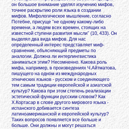
он большое внимание уделял изучению мифов,
точнее раскрытию роли языка в создании
мифов. Мифологическое мышление, согласно
Потебне, присуще "не одному какому-либо
времени, а людям всех времен, стоящих на
известной ступени развития мысли" (10, 433). Он
выделял два вида мифов. Для нас
определенный интерес представляет миф-
сравнение, объясняющий предметы по
аналогии. Должна ли интерлингвистика
заниматься этим? Несомненно. Какова роль
мифа, например, в произведениях Ч.Айтматова,
пишущего на одном из международных
этнических языков - русском и соединяющего
тем самым традиции европейской и азиатской
культур? Какова при этом степень реализации
эстетической функции русским словом? Как
Х.Кортасар в слове другого мирового языка -
испанского добивается синтеза
латиноамериканской и европейской культур?
Таких вопросов появляется все больше и
больше. Они должны и могут решаться