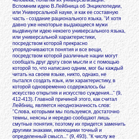
Вспомним идею В.Лейбница об Энциклопедии,
или Универсальной науке, и как ее составную
часть - создание рационального языка. "И хотя
давно уже некоторые выдающиеся мужи
выдвинули идею некоего универсального языка,
или универсальной характеристики,
посредством которой прекрасно
упорядочиваются понятия и все вещи,
посредством которой различные нации могут
сообщать друг другу свои мысли и с помощью
которой то, что написано одним, мог бы каждый
читать на своем языке, никто, однако, не
пытался создать язык, или характеристику, в
которой одновременно содержалось бы
искусство открытия и искусство суждения..." (9,
412-413). Главной причиной этого, как считал
Лейбниц, является неоднозначность слов:
"Слова, которыми мы пользуемся, достаточно
темны, неясны и нередко сообщают лишь
смутные понятия, поэтому их придется заменить
другими знаками, имеющими точный и
определенный смысл..." (9, 493). "К числу же