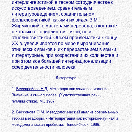
интерлингвистикой в тесном сотрудничестве с
искусствоведением, сравнительным
литературоведением, сравнительном
фольклористикой, какими их видел З.М.
Жирмунский, с мастерами перевода, в контакте
не только с социолингвистикой, но и
этнолингвистикой. Объем проблематики к концу
XX в. увеличивается по мере выравнивания
этнических языков и их перерастанием в языки
литературные, при возрастании их количества и
при этом все большей интернационализации
сфер деятельности человека.
Литература
1.
Бессарабова Н.Д.
Метафора как языковое явление. -
Значение и смысл слова. (Художественная речь,
публицистика). М., 1987.
2.
Бессонова О.М.
Методологический анализ современных
теорий метафоры. - Интерпретация как историко-научная и
методологическая проблема. Новосибирск, 1986.