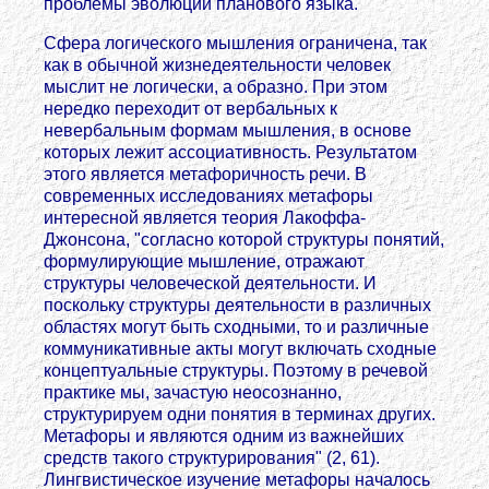
проблемы эволюции планового языка.
Сфера логического мышления ограничена, так
как в обычной жизнедеятельности человек
мыслит не логически, а образно. При этом
нередко переходит от вербальных к
невербальным формам мышления, в основе
которых лежит ассоциативность. Результатом
этого является метафоричность речи. В
современных исследованиях метафоры
интересной является теория Лакоффа-
Джонсона, "согласно которой структуры понятий,
формулирующие мышление, отражают
структуры человеческой деятельности. И
поскольку структуры деятельности в различных
областях могут быть сходными, то и различные
коммуникативные акты могут включать сходные
концептуальные структуры. Поэтому в речевой
практике мы, зачастую неосознанно,
структурируем одни понятия в терминах других.
Метафоры и являются одним из важнейших
средств такого структурирования" (2, 61).
Лингвистическое изучение метафоры началось