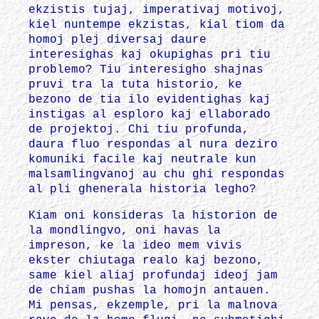
ekzistis tujaj, imperativaj motivoj,
kiel nuntempe ekzistas, kial tiom da
homoj plej diversaj daure
interesighas kaj okupighas pri tiu
problemo? Tiu interesigho shajnas
pruvi tra la tuta historio, ke
bezono de tia ilo evidentighas kaj
instigas al esploro kaj ellaborado
de projektoj. Chi tiu profunda,
daura fluo respondas al nura deziro
komuniki facile kaj neutrale kun
malsamlingvanoj au chu ghi respondas
al pli ghenerala historia legho?
Kiam oni konsideras la historion de
la mondlingvo, oni havas la
impreson, ke la ideo mem vivis
ekster chiutaga realo kaj bezono,
same kiel aliaj profundaj ideoj jam
de chiam pushas la homojn antauen.
Mi pensas, ekzemple, pri la malnova