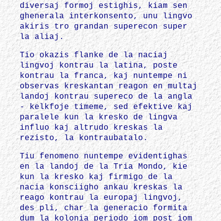
diversaj formoj estighis, kiam sen
ghenerala interkonsento, unu lingvo
akiris tro grandan superecon super
la aliaj.
Tio okazis flanke de la naciaj
lingvoj kontrau la latina, poste
kontrau la franca, kaj nuntempe ni
observas kreskantan reagon en multaj
landoj kontrau supereco de la angla
- kelkfoje timeme, sed efektive kaj
paralele kun la kresko de lingva
influo kaj altrudo kreskas la
rezisto, la kontraubatalo.
Tiu fenomeno nuntempe evidentighas
en la landoj de la Tria Mondo, kie
kun la kresko kaj firmigo de la
nacia konsciigho ankau kreskas la
reago kontrau la europaj lingvoj,
des pli, char la generacio formita
dum la kolonia periodo iom post iom