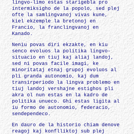
lingvo-limo estas starigebla pro
intermiksigho de la popolo, sed plej
ofte la samlingvanoj vivas kune,
kiel ekzemple la bretonoj en
Francio, la franclingvanoj en
Kanado.
Neniu povas diri ekzakte, en kiu
senco evoluos la politika lingvo-
situacio en tiuj kaj aliaj landoj,
sed ni povas facile imagi, ke
minoritataj etnaj grupoj evoluos al
pli granda autonomio, kaj dum
transirperiodo la lingva problemo en
tiuj landoj vershajne estighos pli
akra ol nun estas en la kadro de
politika unueco. Ghi estas ligita al
iu formo de autonomio, federacio,
sendependeco.
En dauro de la historio chiam denove
reagoj kaj konflliktoj sub plej