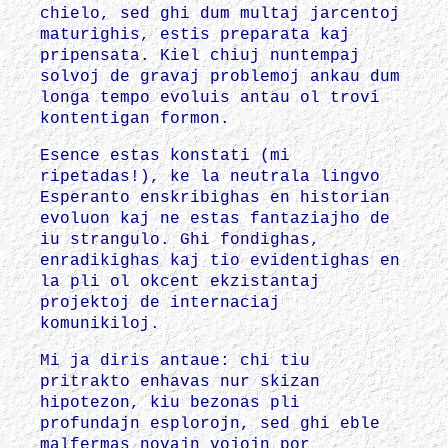
chielo, sed ghi dum multaj jarcentoj
maturighis, estis preparata kaj
pripensata. Kiel chiuj nuntempaj
solvoj de gravaj problemoj ankau dum
longa tempo evoluis antau ol trovi
kontentigan formon.
Esence estas konstati (mi
ripetadas!), ke la neutrala lingvo
Esperanto enskribighas en historian
evoluon kaj ne estas fantaziajho de
iu strangulo. Ghi fondighas,
enradikighas kaj tio evidentighas en
la pli ol okcent ekzistantaj
projektoj de internaciaj
komunikiloj.
Mi ja diris antaue: chi tiu
pritrakto enhavas nur skizan
hipotezon, kiu bezonas pli
profundajn esplorojn, sed ghi eble
malfermas novajn vojojn por