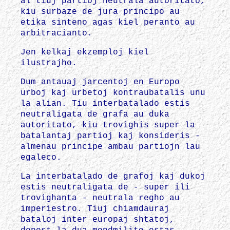
al tiuj partioj neutrala autoritato,
kiu surbaze de jura principo au
etika sinteno agas kiel peranto au
arbitracianto.
Jen kelkaj ekzemploj kiel
ilustrajho.
Dum antauaj jarcentoj en Europo
urboj kaj urbetoj kontraubatalis unu
la alian. Tiu interbatalado estis
neutraligata de grafa au duka
autoritato, kiu trovighis super la
batalantaj partioj kaj konsideris -
almenau principe ambau partiojn lau
egaleco.
La interbatalado de grafoj kaj dukoj
estis neutraligata de - super ili
trovighanta - neutrala regho au
imperiestro. Tiuj chiamdauraj
bataloj inter europaj shtatoj,