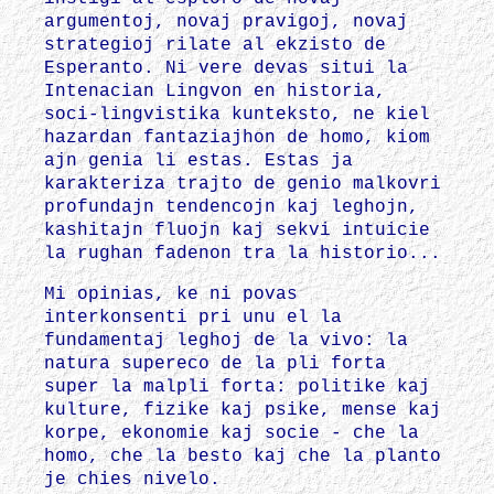
argumentoj, novaj pravigoj, novaj
strategioj rilate al ekzisto de
Esperanto. Ni vere devas situi la
Intenacian Lingvon en historia,
soci-lingvistika kunteksto, ne kiel
hazardan fantaziajhon de homo, kiom
ajn genia li estas. Estas ja
karakteriza trajto de genio malkovri
profundajn tendencojn kaj leghojn,
kashitajn fluojn kaj sekvi intuicie
la rughan fadenon tra la historio...
Mi opinias, ke ni povas
interkonsenti pri unu el la
fundamentaj leghoj de la vivo: la
natura supereco de la pli forta
super la malpli forta: politike kaj
kulture, fizike kaj psike, mense kaj
korpe, ekonomie kaj socie - che la
homo, che la besto kaj che la planto
je chies nivelo.