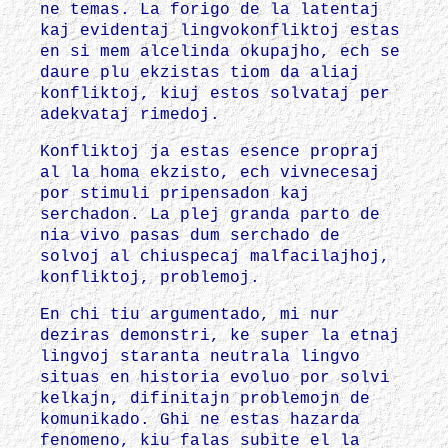
ne temas. La forigo de la latentaj
kaj evidentaj lingvokonfliktoj estas
en si mem alcelinda okupajho, ech se
daure plu ekzistas tiom da aliaj
konfliktoj, kiuj estos solvataj per
adekvataj rimedoj.
Konfliktoj ja estas esence propraj
al la homa ekzisto, ech vivnecesaj
por stimuli pripensadon kaj
serchadon. La plej granda parto de
nia vivo pasas dum serchado de
solvoj al chiuspecaj malfacilajhoj,
konfliktoj, problemoj.
En chi tiu argumentado, mi nur
deziras demonstri, ke super la etnaj
lingvoj staranta neutrala lingvo
situas en historia evoluo por solvi
kelkajn, difinitajn problemojn de
komunikado. Ghi ne estas hazarda
fenomeno, kiu falas subite el la