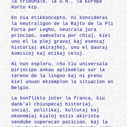
la tribunalo, la U.N., la Europa
Korto ktp.
En nia etikkoncepto, ni konsideras
la neutraligon de la Rajto de la Pli
Forta per Legho, neutrala jura
principo, samvalora por chiuj, kiel
unu el la plej gravaj kaj esencaj
historiaj akirajhoj, unu el dauraj
komisioj kaj etikaj celoj.
Ni nun esploru, chu tiu universala
pirincipo ankau aplikeblas sur la
tereno de la lingvo kaj ni prenu
kiel unuan ekzemplon la situacion en
Belgio.
La konflikto inter la franca, kiu
dank'al chiuspecaj historiaj,
sociaj, politikaj, kulturaj kaj
ekonomiaj kialoj estis akirinta
sendube superecan pozicion, kaj la