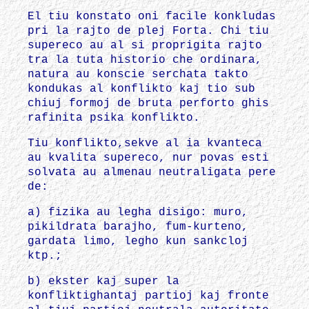
El tiu konstato oni facile konkludas
pri la rajto de plej Forta. Chi tiu
supereco au al si proprigita rajto
tra la tuta historio che ordinara,
natura au konscie serchata takto
kondukas al konflikto kaj tio sub
chiuj formoj de bruta perforto ghis
rafinita psika konflikto.
Tiu konflikto,sekve al ia kvanteca
au kvalita supereco, nur povas esti
solvata au almenau neutraligata pere
de:
a) fizika au legha disigo: muro,
pikildrata barajho, fum-kurteno,
gardata limo, legho kun sankcloj
ktp.;
b) ekster kaj super la
konfliktighantaj partioj kaj fronte