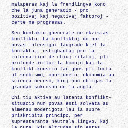
malaperas kaj la fremdlingva kono
che la juna generacio - pro
pozitivaj kaj negativaj faktoroj -
certe ne progresas.
Sen kontakto ghenerale ne ekzistas
konflikto. La konfliktoj do nur
povas intensighi laugrade kiel la
kontaktoj, estighantaj pro la
internaciigo de chiuj rilatoj, pli
profunde influi la homojn kaj la
konflikt-konscio farighos pli forta
ol snobismo, oportuneco, ekonomia au
scienca neceso, kiuj nun ebligas la
grandan sukceson de la angla.
Chi tiu aktiva au latenta konflikt-
situacio nur povas esti solvata au
almenau moderigota lau la supre
priskribita principo, per
suprestaranta neutrala lingvo, kaj
la nura, kiu altrudas sin estas