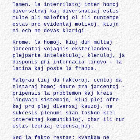
Tamen, la interrilatoj inter homoj
diversetnaj kaj diversnaciaj estis
multe pli maloftaj ol ili nuntempe
estas pro evidentaj motivoj, kiujn
ni ech ne devas klarigi.
Krome, la homoj, kiuj dum multaj
jarcentoj vojaghis eksterlanden,
plejparte intelektuloj, kleruloj, ja
disponis pri internacia lingvo - la
latina kaj poste la franca.
Malgrau tiuj du faktoroj, centoj da
elstaraj homoj daure tra jarcentoj -
pripensis la problemon kaj kreis
lingvajn sistemojn, kiuj plej ofte
kaj pro plej diversaj kauzoj, ne
sukcesis plenumi sian taskon kiel
interetnaj komunikiloj, char ili nur
estis teoriaj elpensajhoj.
Sed la fakto restas: kvankam ne