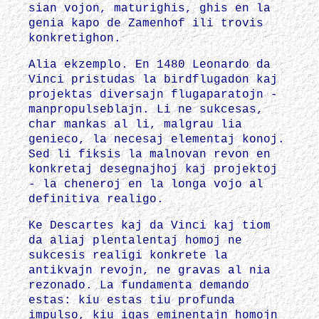
sian vojon, maturighis, ghis en la
genia kapo de Zamenhof ili trovis
konkretighon.
Alia ekzemplo. En 1480 Leonardo da
Vinci pristudas la birdflugadon kaj
projektas diversajn flugaparatojn -
manpropulseblajn. Li ne sukcesas,
char mankas al li, malgrau lia
genieco, la necesaj elementaj konoj.
Sed li fiksis la malnovan revon en
konkretaj desegnajhoj kaj projektoj
- la cheneroj en la longa vojo al
definitiva realigo.
Ke Descartes kaj da Vinci kaj tiom
da aliaj plentalentaj homoj ne
sukcesis realigi konkrete la
antikvajn revojn, ne gravas al nia
rezonado. La fundamenta demando
estas: kiu estas tiu profunda
impulso, kiu igas eminentajn homojn