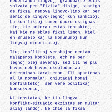
nederlanda lingvoj, grandparte estis
solvata per "fizika" disigo, starigo
de fiksa, nemova lingvo-limo kaj per
serio de lingvo-leghoj kun sankcioj.
La konfliktoj tamen daure estighas
tie, kie ankorau estas kontaktoj,
kaj kie ne eblas fiksi limon, kiel
en Bruselo kaj la komunumoj kun
lingvaj minoritatoj.
Tiuj konfliktoj vershajne neniam
malaperos komplete, ech ne per
leghoj plej severaj, sed ili ne plu
havas nek havos eksplodan au
determinan karakteron. Ili apartenas
al la normalaj, chiutagaj homaj
konfilktetoj, sen vere politikaj
konsekvencoj.
Ni konstatas, ke tiu lingva
konflikt-situacio ekzistas en multaj
aliaj landoj. Ne chie la fiksa