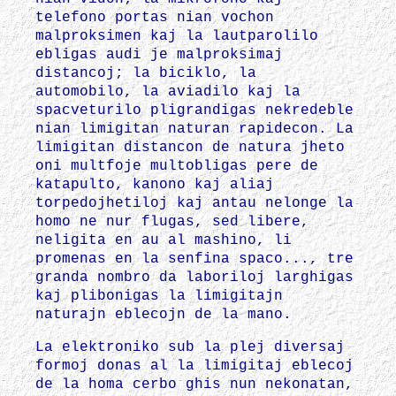
telefono portas nian vochon
malproksimen kaj la lautparolilo
ebligas audi je malproksimaj
distancoj; la biciklo, la
automobilo, la aviadilo kaj la
spacveturilo pligrandigas nekredeble
nian limigitan naturan rapidecon. La
limigitan distancon de natura jheto
oni multfoje multobligas pere de
katapulto, kanono kaj aliaj
torpedojhetiloj kaj antau nelonge la
homo ne nur flugas, sed libere,
neligita en au al mashino, li
promenas en la senfina spaco..., tre
granda nombro da laboriloj larghigas
kaj plibonigas la limigitajn
naturajn eblecojn de la mano.
La elektroniko sub la plej diversaj
formoj donas al la limigitaj eblecoj
de la homa cerbo ghis nun nekonatan,