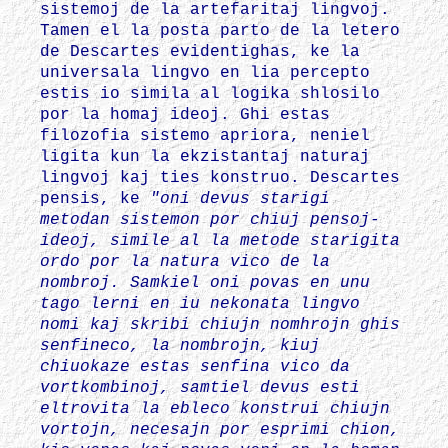
sistemoj de la artefaritaj lingvoj.
Tamen el la posta parto de la letero
de Descartes evidentighas, ke la
universala lingvo en lia percepto
estis io simila al logika shlosilo
por la homaj ideoj. Ghi estas
filozofia sistemo apriora, neniel
ligita kun la ekzistantaj naturaj
lingvoj kaj ties konstruo. Descartes
pensis, ke
"oni devus starigi
metodan sistemon por chiuj pensoj-
ideoj, simile al la metode starigita
ordo por la natura vico de la
nombroj. Samkiel oni povas en unu
tago lerni en iu nekonata lingvo
nomi kaj skribi chiujn nomhrojn ghis
senfineco, la nombrojn, kiuj
chiuokaze estas senfina vico da
vortkombinoj, samtiel devus esti
eltrovita la ebleco konstrui chiujn
vortojn, necesajn por esprimi chion,