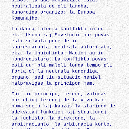
depost la dua mondmilito estas
neutraligata de pli largha,
kunordiga organizo: la Europa
Komunajho.
La daura latenta konflikto inter
ekz. Usono kaj Sovetunio nur povas
esti solvata pere de iu
suprestaranta, neutrala autoritato,
ekz. la Unuighintaj Nacioj au iu
mondregistaro. La konflikto povas
esti dum pli malpli longa tempo pli
forta ol la neutrala kunordiga
organo, sed tiu situacio neniel
malpravigas la principon mem.
Chi tiu principo, cetere, valoras
por chiuj terenoj de la vivo kai
homa socio kaj kauzas la starigon de
adekvataj funkcioj kaj strukturoj:
la jughisto, la direktoro, la
arbitracianto, la arbitracia korto,