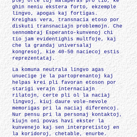
plej ofte tuj malaperas pro tio, ke
ghin neniu ekstera forto, ekzemple
lingvo, apogas kaj fortigas.
Kreighas vera, transnacia etoso por
diskuti transnaciajn problemojn. Che
sennombraj Esperanto-kunvenoj chi
tio jam evidentighis multfoje, kaj
che la grandaj universalaj
kongresoj, kie 40-50 naciecoj estis
reprezentataj.
La komuna neutrala lingvo agas
unuecige je la partoprenantoj kaj
helpas krei pli favoran etoson por
starigi verajn internaciajn
rilatojn, certe pli ol la naciaj
lingvoj, kiuj daure vole-nevole
memorigas pri la naciaj diferencoj.
Nur pensu pri la personaj kontaktoj,
kiujn oni povas havi ekster la
kunvenejo kaj sen interpretistoj en
la koridoroj, chetable, enurbe.