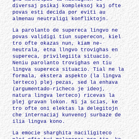
diversaj psikaj kompleksoj kaj ofte
povas esti decida por eviti au
almenau neutraligi konfliktojn.
La parolanto de supereca lingvo ne
povas validigi tiun superecon, kiel
tro ofte okazas nun, kiam ne-
neutrala, etna llngvo trovighas en
supereca, privilegiita situacio.
Neniu parolanto trovighas en tiu
lingva supereca situacio. Tial ne la
formala, ekstera aspekto (la lingva
lerteco) plej pezas, sed la enhava
(argumentado-richeco je ideoj,
natura lingva lerteco) ricevas la
plej gravan lokon. Ni ja scias, ke
tro ofte oni elektas la delegitojn
che internaciaj kunvenoj surbaze de
ilia lingva kono.
La emocie sharghita naciligiteco