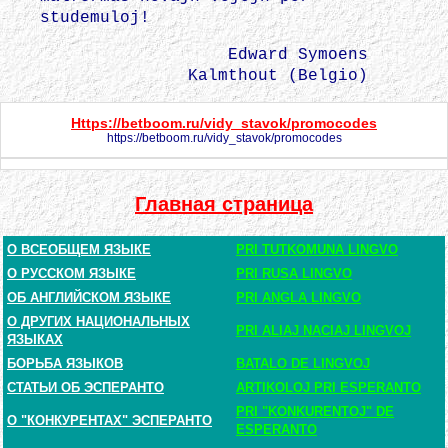
studemuloj!
Edward Symoens
Kalmthout (Belgio)
Https://betboom.ru/vidy_stavok/promocodes
https://betboom.ru/vidy_stavok/promocodes
Главная страница
О ВСЕОБЩЕМ ЯЗЫКЕ
PRI TUTKOMUNA LINGVO
О РУССКОМ ЯЗЫКЕ
PRI RUSA LINGVO
ОБ АНГЛИЙСКОМ ЯЗЫКЕ
PRI ANGLA LINGVO
О ДРУГИХ НАЦИОНАЛЬНЫХ
PRI ALIAJ NACIAJ LINGVOJ
ЯЗЫКАХ
БОРЬБА ЯЗЫКОВ
BATALO DE LINGVOJ
СТАТЬИ ОБ ЭСПЕРАНТО
ARTIKOLOJ PRI ESPERANTO
PRI "KONKURENTOJ" DE
О "КОНКУРЕНТАХ" ЭСПЕРАНТО
ESPERANTO