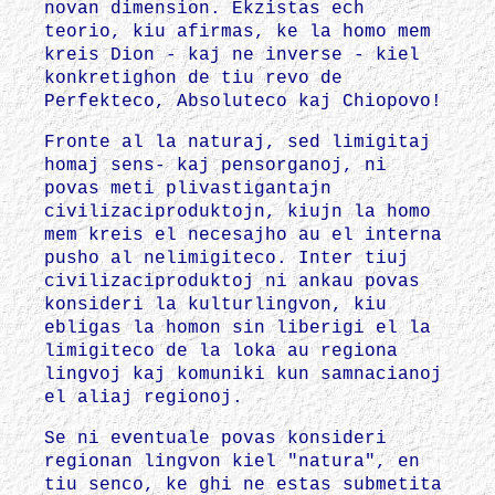
novan dimension. Ekzistas ech
teorio, kiu afirmas, ke la homo mem
kreis Dion - kaj ne inverse - kiel
konkretighon de tiu revo de
Perfekteco, Absoluteco kaj Chiopovo!
Fronte al la naturaj, sed limigitaj
homaj sens- kaj pensorganoj, ni
povas meti plivastigantajn
civilizaciproduktojn, kiujn la homo
mem kreis el necesajho au el interna
pusho al nelimigiteco. Inter tiuj
civilizaciproduktoj ni ankau povas
konsideri la kulturlingvon, kiu
ebligas la homon sin liberigi el la
limigiteco de la loka au regiona
lingvoj kaj komuniki kun samnacianoj
el aliaj regionoj.
Se ni eventuale povas konsideri
regionan lingvon kiel "natura", en
tiu senco, ke ghi ne estas submetita