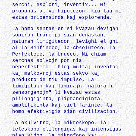
serchi, esplori, inventi?... Mi
proponas al vi hipotezon, kiu lau mi
estas pripensinda kaj esplorenda.
La homo sentas en si kvazau devigan
sopiron trarompi sian denaskan,
naturan limigitecon, levighi el ghi
al la Senfineco, la Absoluteco, la
Perfekteco, la Unueco. Ni chiam
serchas solvojn por nia
neperfekteco.. Plej multaj inventoj
kaj malkovroj estas sekvo kaj
produkto de tiu impulso. La
limigitajn kaj limigajn "naturajn
sensorganojn" li kvazau estas
plilongiginta, pligrandiginta,
amplifikinta kaj tiel farinte, la
homo efektivigis sian civilizacion.
La okulvitro, la mikroskopo, la
teleskopo plilongigas kaj intensigas
nian vidon; la mikrofono kaj