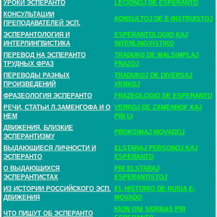
УРОКИ ЭСПЕРАНТО
LECIONOJ DE ESPERANTO
КОНСУЛЬТАЦИИ
KONSULTOJ DE E-INSTRUISTOJ
ПРЕПОДАВАТЕЛЕЙ ЭСП.
ЭСПЕРАНТОЛОГИЯ И
ESPERANTOLOGIO KAJ
ИНТЕРЛИНГВИСТИКА
INTERLINGVISTIKO
ПЕРЕВОД НА ЭСПЕРАНТО
TRADUKO DE MALSIMPLAJ
ТРУДНЫХ ФРАЗ
FRAZOJ
ПЕРЕВОДЫ РАЗНЫХ
TRADUKOJ DE DIVERSAJ
ПРОИЗВЕДЕНИЙ
VERKOJ
ФРАЗЕОЛОГИЯ ЭСПЕРАНТО
FRAZEOLOGIO DE ESPERANTO
РЕЧИ, СТАТЬИ Л.ЗАМЕНГОФА И О
VERKOJ DE ZAMENHOF KAJ
НЕМ
PRI LI
ДВИЖЕНИЯ, БЛИЗКИЕ
PROKSIMAJ MOVADOJ
ЭСПЕРАНТИЗМУ
ВЫДАЮЩИЕСЯ ЛИЧНОСТИ И
ELSTARAJ PERSONOJ KAJ
ЭСПЕРАНТО
ESPERANTO
О ВЫДАЮЩИХСЯ
PRI ELSTARAJ
ЭСПЕРАНТИСТАХ
ESPERANTISTOJ
ИЗ ИСТОРИИ РОССИЙСКОГО ЭСП.
EL HISTORIO DE RUSIA E-
ДВИЖЕНИЯ
MOVADO
KION ONI SKRIBAS PRI
ЧТО ПИШУТ ОБ ЭСПЕРАНТО