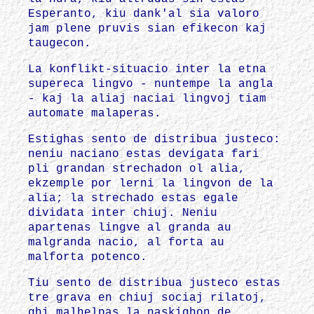
Esperanto, kiu dank'al sia valoro
jam plene pruvis sian efikecon kaj
taugecon.
La konflikt-situacio inter la etna
supereca lingvo - nuntempe la angla
- kaj la aliaj naciai lingvoj tiam
automate malaperas.
Estighas sento de distribua justeco:
neniu naciano estas devigata fari
pli grandan strechadon ol alia,
ekzemple por lerni la lingvon de la
alia; la strechado estas egale
dividata inter chiuj. Neniu
apartenas lingve al granda au
malgranda nacio, al forta au
malforta potenco.
Tiu sento de distribua justeco estas
tre grava en chiuj sociaj rilatoj,
ghi malhelpas la naskighon de