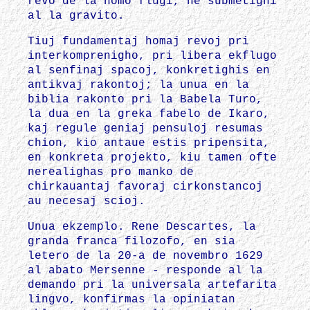
revo de la homo flugi, ne submetighi
al la gravito.
Tiuj fundamentaj homaj revoj pri
interkomprenigho, pri libera ekflugo
al senfinaj spacoj, konkretighis en
antikvaj rakontoj; la unua en la
biblia rakonto pri la Babela Turo,
la dua en la greka fabelo de Ikaro,
kaj regule geniaj pensuloj resumas
chion, kio antaue estis pripensita,
en konkreta projekto, kiu tamen ofte
nerealighas pro manko de
chirkauantaj favoraj cirkonstancoj
au necesaj scioj.
Unua ekzemplo. Rene Descartes, la
granda franca filozofo, en sia
letero de la 20-a de novembro 1629
al abato Mersenne - responde al la
demando pri la universala artefarita
lingvo, konfirmas la opiniatan