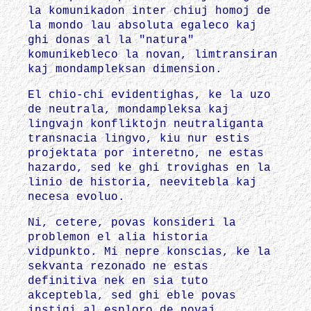
la komunikadon inter chiuj homoj de
la mondo lau absoluta egaleco kaj
ghi donas al la "natura"
komunikebleco la novan, limtransiran
kaj mondampleksan dimension.
El chio-chi evidentighas, ke la uzo
de neutrala, mondampleksa kaj
lingvajn konfliktojn neutraliganta
transnacia lingvo, kiu nur estis
projektata por interetno, ne estas
hazardo, sed ke ghi trovighas en la
linio de historia, neevitebla kaj
necesa evoluo.
Ni, cetere, povas konsideri la
problemon el alia historia
vidpunkto. Mi nepre konscias, ke la
sekvanta rezonado ne estas
definitiva nek en sia tuto
akceptebla, sed ghi eble povas
instigi al esploro de novaj