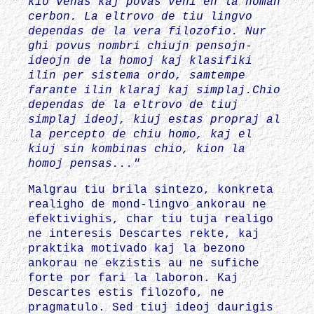
kio venas kaj povas veni en la homan
cerbon. La eltrovo de tiu lingvo
dependas de la vera filozofio. Nur
ghi povus nombri chiujn pensojn-
ideojn de la homoj kaj klasifiki
ilin per sistema ordo, samtempe
farante ilin klaraj kaj simplaj.Chio
dependas de la eltrovo de tiuj
simplaj ideoj, kiuj estas propraj al
la percepto de chiu homo, kaj el
kiuj sin kombinas chio, kion la
homoj pensas..."
Malgrau tiu brila sintezo, konkreta
realigho de mond-lingvo ankorau ne
efektivighis, char tiu tuja realigo
ne interesis Descartes rekte, kaj
praktika motivado kaj la bezono
ankorau ne ekzistis au ne sufiche
forte por fari la laboron. Kaj
Descartes estis filozofo, ne
pragmatulo. Sed tiuj ideoj daurigis