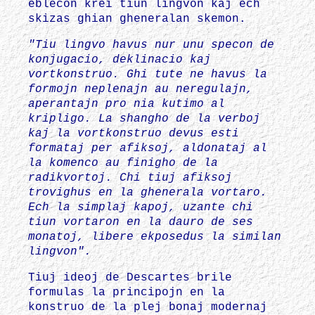
eblecon krei tiun lingvon kaj ech
skizas ghian gheneralan skemon.
"Tiu lingvo havus nur unu specon de
konjugacio, deklinacio kaj
vortkonstruo. Ghi tute ne havus la
formojn neplenajn au neregulajn,
aperantajn pro nia kutimo al
kripligo. La shangho de la verboj
kaj la vortkonstruo devus esti
formataj per afiksoj, aldonataj al
la komenco au finigho de la
radikvortoj. Chi tiuj afiksoj
trovighus en la ghenerala vortaro.
Ech la simplaj kapoj, uzante chi
tiun vortaron en la dauro de ses
monatoj, libere ekposedus la similan
lingvon".
Tiuj ideoj de Descartes brile
formulas la principojn en la
konstruo de la plej bonaj modernaj