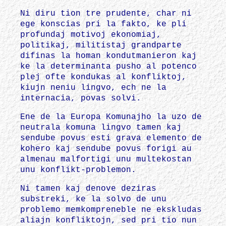
Ni diru tion tre prudente, char ni
ege konscias pri la fakto, ke pli
profundaj motivoj ekonomiaj,
politikaj, militistaj grandparte
difinas la homan kondutmanieron kaj
ke la determinanta pusho al potenco
plej ofte kondukas al konfliktoj,
kiujn neniu lingvo, ech ne la
internacia, povas solvi.
Ene de la Europa Komunajho la uzo de
neutrala komuna lingvo tamen kaj
sendube povus esti grava elemento de
kohero kaj sendube povus forigi au
almenau malfortigi unu multekostan
unu konflikt-problemon.
Ni tamen kaj denove deziras
substreki, ke la solvo de unu
problemo memkompreneble ne ekskludas
aliajn konfliktojn, sed pri tio nun