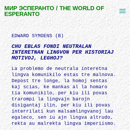
МИР ЭСПЕРАНТО / THE WORLD OF
ESPERANTO
EDWARD SYMOENS (B)
CHU EBLAS FONDI NEUTRALAN
INTERETNAN LINGVON PER HISTORIAJ
MOTIVOJ, LEGHOJ?
La problemo de neutrala interetna
lingva komunikilo estas tre malnova.
Depost tre longe, la homoj sentas
kaj scias, ke mankas al la homaro
tia komunikilo, per kiu ili povas
trarompi la lingvajn barojn
disigantaj ilin, per kiu ili povas
interrilati kun malsamlingvanoj lau
egaleco, sen iu ajn lingva altrudo,
rekta au malrekta lingva imperiismo.