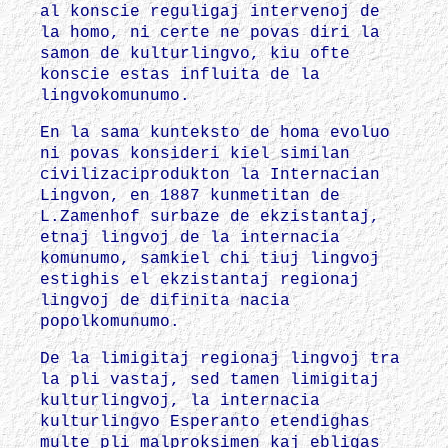
al konscie reguligaj intervenoj de
la homo, ni certe ne povas diri la
samon de kulturlingvo, kiu ofte
konscie estas influita de la
lingvokomunumo.
En la sama kunteksto de homa evoluo
ni povas konsideri kiel similan
civilizaciprodukton la Internacian
Lingvon, en 1887 kunmetitan de
L.Zamenhof surbaze de ekzistantaj,
etnaj lingvoj de la internacia
komunumo, samkiel chi tiuj lingvoj
estighis el ekzistantaj regionaj
lingvoj de difinita nacia
popolkomunumo.
De la limigitaj regionaj lingvoj tra
la pli vastaj, sed tamen limigitaj
kulturlingvoj, la internacia
kulturlingvo Esperanto etendighas
multe pli malproksimen kaj ebligas