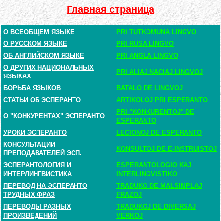
Главная страница
О ВСЕОБЩЕМ ЯЗЫКЕ
PRI TUTKOMUNA LINGVO
О РУССКОМ ЯЗЫКЕ
PRI RUSA LINGVO
ОБ АНГЛИЙСКОМ ЯЗЫКЕ
PRI ANGLA LINGVO
О ДРУГИХ НАЦИОНАЛЬНЫХ
PRI ALIAJ NACIAJ LINGVOJ
ЯЗЫКАХ
БОРЬБА ЯЗЫКОВ
BATALO DE LINGVOJ
СТАТЬИ ОБ ЭСПЕРАНТО
ARTIKOLOJ PRI ESPERANTO
PRI "KONKURENTOJ" DE
О "КОНКУРЕНТАХ" ЭСПЕРАНТО
ESPERANTO
УРОКИ ЭСПЕРАНТО
LECIONOJ DE ESPERANTO
КОНСУЛЬТАЦИИ
KONSULTOJ DE E-INSTRUISTOJ
ПРЕПОДАВАТЕЛЕЙ ЭСП.
ЭСПЕРАНТОЛОГИЯ И
ESPERANTOLOGIO KAJ
ИНТЕРЛИНГВИСТИКА
INTERLINGVISTIKO
ПЕРЕВОД НА ЭСПЕРАНТО
TRADUKO DE MALSIMPLAJ
ТРУДНЫХ ФРАЗ
FRAZOJ
ПЕРЕВОДЫ РАЗНЫХ
TRADUKOJ DE DIVERSAJ
ПРОИЗВЕДЕНИЙ
VERKOJ