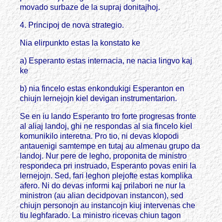
movado surbaze de la supraj donitajhoj.
4. Principoj de nova strategio.
Nia elirpunkto estas la konstato ke
a) Esperanto estas internacia, ne nacia lingvo kaj
ke
b) nia fincelo estas enkondukigi Esperanton en
chiujn lernejojn kiel devigan instrumentarion.
Se en iu lando Esperanto tro forte progresas fronte
al aliaj landoj, ghi ne respondas al sia fincelo kiel
komunikilo interetna. Pro tio, ni devas klopodi
antauenigi samtempe en tutaj au almenau grupo da
landoj. Nur pere de legho, proponita de ministro
respondeca pri instruado, Esperanto povas eniri la
lernejojn. Sed, fari leghon plejofte estas komplika
afero. Ni do devas informi kaj prilabori ne nur la
ministron (au alian decidpovan instancon), sed
chiujn personojn au instancojn kiuj intervenas che
tiu leghfarado. La ministro ricevas chiun tagon