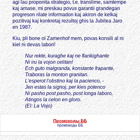
agi lau proponita strategio, t.e. translime, samtempe
kaj amase, mi preskau povus garantii grandegan
progreson rilate informadon kaj akiron de kelkaj
pozitivaj kaj konkretaj rezultoj ghis la Jubilea Jaro
en 1987.
Kiu, pli bone ol Zamenhof mem, povas konsili al ni
kiel ni devas labori!
Nur rekte, kuraghe kaj ne flankighante
Ni iru la vojon celitan!
Ech guto malgranda, konstante frapante,
Traboras la monton granitan.
L'esperot l'obstino kaj la pacienco, -
Jen estas la signoj, per kies potenco
Ni pasho post pasho, post longa laboro,
Atingos la celon en gloro.
(El: La Vojo)
Промокоды ББ
промокоды ББ