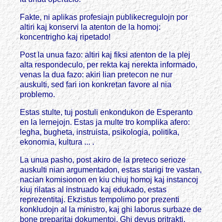
Fakte, ni aplikas profesiajn publikecregulojn por
altiri kaj konservi la atenton de la homoj:
koncentrigho kaj ripetado!
Post la unua fazo: altiri kaj fiksi atenton de la plej
alta respondeculo, per rekta kaj nerekta informado,
venas la dua fazo: akiri lian pretecon ne nur
auskulti, sed fari ion konkretan favore al nia
problemo.
Estas stulte, tuj postuli enkondukon de Esperanto
en la lernejojn. Estas ja multe tro komplika afero:
legha, bugheta, instruista, psikologia, politika,
ekonomia, kultura ... .
La unua pasho, post akiro de la preteco serioze
auskulti nian argumentadon, estas starigi tre vastan,
nacian komisionon en kiu chiuj homoj kaj instancoj
kiuj rilatas al instruado kaj edukado, estas
reprezentitaj. Ekzistus tempolimo por prezenti
konkludojn al la ministro, kaj ghi laborus surbaze de
bone preparitaj dokumentoj. Ghi devus pritrakti,