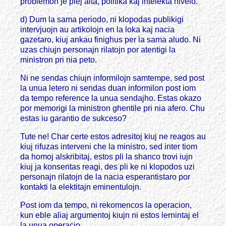
problemon je plej alta, politika kaj intelekta nivelo.
d) Dum la sama periodo, ni klopodas publikigi
intervjuojn au artikolojn en la loka kaj nacia
gazetaro, kiuj ankau finighus per la sama aludo. Ni
uzas chiujn personajn rilatojn por atentigi la
ministron pri nia peto.
Ni ne sendas chiujn informilojn samtempe, sed post
la unua letero ni sendas duan informilon post iom
da tempo reference la unua sendajho. Estas okazo
por memorigi la ministron ghentile pri nia afero. Chu
estas iu garantio de sukceso?
Tute ne! Char certe estos adresitoj kiuj ne reagos au
kiuj rifuzas interveni che la ministro, sed inter tiom
da homoj alskribitaj, estos pli la shanco trovi iujn
kiuj ja konsentas reagi, des pli ke ni klopodos uzi
personajn rilatojn de la nacia esperantistaro por
kontakti la elektitajn eminentulojn.
Post iom da tempo, ni rekomencos la operacion,
kun eble aliaj argumentoj kiujn ni estos lernintaj el
la unua operacio.