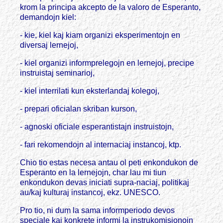
krom la principa akcepto de la valoro de Esperanto,
demandojn kiel:
- kie, kiel kaj kiam organizi eksperimentojn en
diversaj lernejoj,
- kiel organizi informprelegojn en lernejoj, precipe
instruistaj seminarioj,
- kiel interrilati kun eksterlandaj kolegoj,
- prepari oficialan skriban kurson,
- agnoski oficiale esperantistajn instruistojn,
- fari rekomendojn al internaciaj instancoj, ktp.
Chio tio estas necesa antau ol peti enkondukon de
Esperanto en la lernejojn, char lau mi tiun
enkondukon devas iniciati supra-naciaj, politikaj
au/kaj kulturaj instancoj, ekz. UNESCO.
Pro tio, ni dum la sama informperiodo devos
speciale kaj konkrete informi la instrukomisionojn