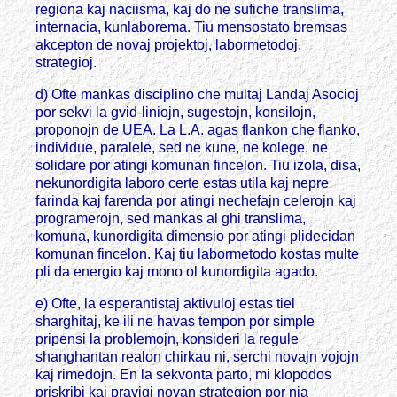
regiona kaj naciisma, kaj do ne sufiche translima,
internacia, kunlaborema. Tiu mensostato bremsas
akcepton de novaj projektoj, labormetodoj,
strategioj.
d) Ofte mankas disciplino che multaj Landaj Asocioj
por sekvi la gvid-liniojn, sugestojn, konsilojn,
proponojn de UEA. La L.A. agas flankon che flanko,
individue, paralele, sed ne kune, ne kolege, ne
solidare por atingi komunan fincelon. Tiu izola, disa,
nekunordigita laboro certe estas utila kaj nepre
farinda kaj farenda por atingi nechefajn celerojn kaj
programerojn, sed mankas al ghi translima,
komuna, kunordigita dimensio por atingi plidecidan
komunan fincelon. Kaj tiu labormetodo kostas multe
pli da energio kaj mono ol kunordigita agado.
e) Ofte, la esperantistaj aktivuloj estas tiel
sharghitaj, ke ili ne havas tempon por simple
pripensi la problemojn, konsideri la regule
shanghantan realon chirkau ni, serchi novajn vojojn
kaj rimedojn. En la sekvonta parto, mi klopodos
priskribi kaj pravigi novan strategion por nia