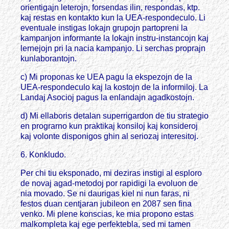
orientigajn leterojn, forsendas ilin, respondas, ktp.
kaj restas en kontakto kun la UEA-respondeculo. Li
eventuale instigas lokajn grupojn partopreni la
kampanjon informante la lokajn instru-instancojn kaj
lernejojn pri la nacia kampanjo. Li serchas proprajn
kunlaborantojn.
c) Mi proponas ke UEA pagu la ekspezojn de la
UEA-respondeculo kaj la kostojn de la informiloj. La
Landaj Asocioj pagus la enlandajn agadkostojn.
d) Mi ellaboris detalan superrigardon de tiu strategio
en prograrno kun praktikaj konsiloj kaj konsideroj
kaj volonte disponigos ghin al seriozaj interesitoj.
6. Konkludo.
Per chi tiu eksponado, mi deziras instigi al esploro
de novaj agad-metodoj por rapidigi la evoluon de
nia movado. Se ni daurigas kiel ni nun faras, ni
festos duan centjaran jubileon en 2087 sen fina
venko. Mi plene konscias, ke mia propono estas
malkompleta kaj ege perfektebla, sed mi tamen