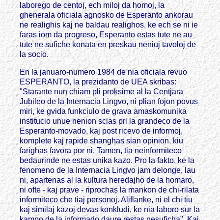
laborego de centoj, ech miloj da homoj, la
ghenerala oficiala agnosko de Esperanto ankorau
ne realighis kaj ne baldau realighos, ke ech se ni ie
faras iom da progreso, Esperanto estas tute ne au
tute ne sufiche konata en preskau neniuj tavoloj de
la socio.
En la januaro-numero 1984 de nia oficiala revuo
ESPERANTO, la prezidanto de UEA skribas:
"Starante nun chiam pli proksime al la Centjara
Jubileo de la Internacia Lingvo, ni plian fojon povus
miri, ke gvida funkciulo de grava amaskomunika
institucio unue nenion scias pri la grandeco de la
Esperanto-movado, kaj post ricevo de informoj,
komplete kaj rapide shanghas sian opinion, kiu
farighas favora por ni. Tamen, tia neinformiteco
bedaurinde ne estas unika kazo. Pro la fakto, ke la
fenomeno de la Internacia Lingvo jam delonge, lau
ni, apartenas al la kultura heredajho de la homaro,
ni ofte - kaj prave - riprochas la mankon de chi-rilata
informiteco che tiaj personoj. Aliflanke, ni el chi tiu
kaj similaj kazoj devas konkludi, ke nia laboro sur la
kampo de la informado daure restas nesuficha". Kaj