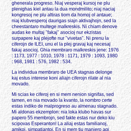
ghenerala progreso. Niaj vesperaj kursoj ne plu
plenighas kiel antau la dua mondmilito; niaj naciaj
kongresoj ne plu altiras tiom da homoj ol antaue;
niaj klubvesperoj daurigas siajn aktivajhojn, sed la
cheestantaro multege malkreskis. Ni chiam denove
audas ke multaj "fakaj" asocioj nur ekzistas
surpapere kaj plejofte nur "vivetas". Ni prenu la
ciferojn de ILEI, unu el la plej gravaj kaj necesaj
fakaj asocioj. Ghia membraro malkreskis jene: 1976
: 1173, 1977 : 1010, 1978 : 1171, 1979 : 1093, 1980
: 968, 1981 : 576, 1982 : 534.
La individua membraro de UEA stagnas delonge
kaj estus interese koni aliajn ciferojn rilate al nia
movado.
Mi scias ke ciferoj en si mem nenion signifas, sed
tamen, en nia movado la kvanto, la nombro certe
estas indiko de malprogreso au almenau stagnado.
Mi aldonas ekzemplon: nia loka klubo havas sur
papero 55 membrojn, sed fakte estas nur deko kiu
scipovas Esperanton! La aliaj estas familianoj,
amikoj, simpatiantoj. En si mem tiu maniero agi