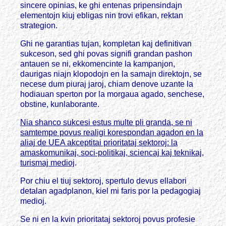
sincere opinias, ke ghi entenas pripensindajn
elementojn kiuj ebligas nin trovi efikan, rektan
strategion.
Ghi ne garantias tujan, kompletan kaj definitivan
sukceson, sed ghi povas signifi grandan pashon
antauen se ni, ekkomencinte la kampanjon,
daurigas niajn klopodojn en la samajn direktojn, se
necese dum piuraj jaroj, chiam denove uzante la
hodiauan sperton por la morgaua agado, senchese,
obstine, kunlaborante.
Nia shanco sukcesi estus multe pli granda, se ni
samtempe povus realigi korespondan agadon en la
aliaj de UEA akceptitai prioritataj sektoroj: la
amaskomunikaj, soci-politikaj, sciencaj kaj teknikaj,
turismaj medioj
.
Por chiu el tiuj sektoroj, spertulo devus ellabori
detalan agadplanon, kiel mi faris por la pedagogiaj
medioj.
Se ni en la kvin prioritataj sektoroj povus profesie