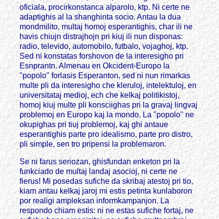
oficiala, procirkonstanca alparolo, ktp. Ni certe ne
adaptighis al la shanghinta socio. Antau la dua
mondmilito, multaj homoj esperantighis, char ili ne
havis chiujn distrajhojn pri kiuj ili nun disponas:
radio, televido, automobilo, futbalo, vojaghoj, ktp.
Sed ni konstatas forshovon de la interesigho pri
Esnprantn. Almenau en Okcident-Europo la
"popolo" forlasis Esperanton, sed ni nun rimarkas
multe pli da interesigho che kleruloj, intelektuloj, en
universitataj medioj, ech che kelkaj politikistoj,
homoj kiuj multe pli konsciighas pri la gravaj lingvaj
problemoj en Europo kaj la mondo. La "popolo" ne
okupighas pri tiuj problemoj, kaj ghi antaue
esperantighis parte pro idealismo, parte pro distro,
pli simple, sen tro pripensi la problemaron.
Se ni farus seriozan, ghisfundan enketon pri la
funkciado de multaj landaj asocioj, ni certe ne
fierus! Mi posedas sufiche da skribaj atestoj pri tio,
kiam antau kelkaj jaroj mi estis petinta kunlaboron
por realigi ampleksan informkampanjon. La
respondo chiam estis: ni ne estas sufiche fortaj, ne