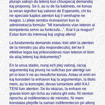
plurajn sakojn da leteroj kun chiuspecaj demandoj
kaj proponoj. Se li, au iu de lia kabineto, ne konas
la veran signifon kaj valoron de Esperanto, chi tiu
ne speciale kaptos atenton kaj li vershajne ne
reagos. Li pleje sendos ricevavizon kun la
administracia formulo: "Mi transdonis vian leteron al
kompetenta servo au funkciulo...". Kial li ja reagus?
Estas tiom da interesaj kaj urghaj aferoj!
La fundamenta demando estas: kiel altiri la atenton
de la ministro (au alia respondeculo), tiel ke li
efektive legas kaj prikonsideras nian leteron el tiom
da aliaj leteroj kaj dokumentoj?
En la unua stadio, nuraj ech plej valoraj, raciaj
argumentoj kaj pruvoj ne sufichas por atentigi iun
pri io kion li ne au nesufiche konas. Antau ol eniri en
kaj konsideri la enhavon kaj la argumentojn, la titolo
mem, au la koncepto, devas iumaniere altiri KAJ
TENI lian atenton. Se tio okazas, la enhavo ne
gravas kiom ajn richa au valora ghi estu. Ni nenion
riprochu al indiferenteco de ministro. Ni mem
konstatas plejofte la saman indiferentecon pri aferoj