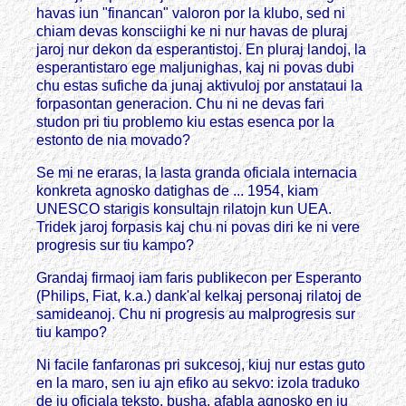
havas iun "financan" valoron por la klubo, sed ni
chiam devas konsciighi ke ni nur havas de pluraj
jaroj nur dekon da esperantistoj. En pluraj landoj, la
esperantistaro ege maljunighas, kaj ni povas dubi
chu estas sufiche da junaj aktivuloj por anstataui la
forpasontan generacion. Chu ni ne devas fari
studon pri tiu problemo kiu estas esenca por la
estonto de nia movado?
Se mi ne eraras, la lasta granda oficiala internacia
konkreta agnosko datighas de ... 1954, kiam
UNESCO starigis konsultajn rilatojn kun UEA.
Tridek jaroj forpasis kaj chu ni povas diri ke ni vere
progresis sur tiu kampo?
Grandaj firmaoj iam faris publikecon per Esperanto
(Philips, Fiat, k.a.) dank'al kelkaj personaj rilatoj de
samideanoj. Chu ni progresis au malprogresis sur
tiu kampo?
Ni facile fanfaronas pri sukcesoj, kiuj nur estas guto
en la maro, sen iu ajn efiko au sekvo: izola traduko
de iu oficiala teksto, busha, afabla agnosko en iu