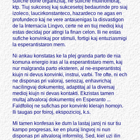
sufiche bone organizitaj, ne sufiche multnombraj,
ktp. Tiuj sukcesoj kaj sukcesetoj bedaurinde pro siaj
izoleco, laucirkonstanteco, hazardeco ne agas en
profundeco kaj ne vere antauenigas la disvastigon
de la Internacia Lingvo, certe ne en tiuj medioj kiuj
estas decidaj por atingi la finan celon. Ili ne estas
sufiche konvinkaj por stimuli, fortigi kaj entuziasmigi
la esperantistaron mem.
Ni ankau konstatas ke la plej granda parto de nia
komuna energio iras al la esperantistaro mem, kaj
nur malgranda parto eksteren, al ne-esperantistoj
kiujn ni devus konvinki, instrui, varbi. Tre ofte, ni ech
ne disponas pri valoraj, seriozaj, enhavrichaj
nacilingvaj dokumentoj, adaptitaj al la diversaj
medioj kiujn ni devas kontakti. Ekzistas tamen
multaj altvaloraj dokumentoj en Esperanto ...
Faldfolioj ne sufichas por konvinki klerajn homojn.
Ili taugas por foiroj, ekspozicioj, k.s.
Mi tamen konfesas ke dum la lastaj jaroj ni sur tiu
kampo progresas, ke en pluraj lingvoj ni nun
disponas pri altvaloraj informiloj. Sed, kiel uzi ilin