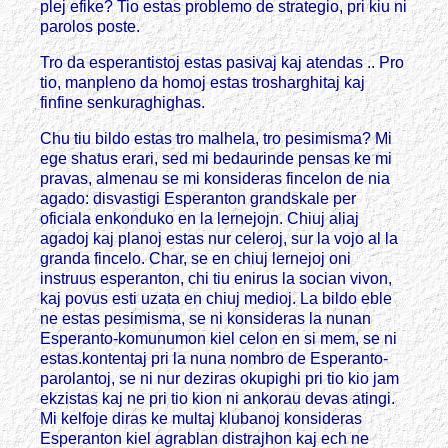
plej efike? Tio estas problemo de strategio, pri kiu ni
parolos poste.
Tro da esperantistoj estas pasivaj kaj atendas .. Pro
tio, manpleno da homoj estas trosharghitaj kaj
finfine senkuraghighas.
Chu tiu bildo estas tro malhela, tro pesimisma? Mi
ege shatus erari, sed mi bedaurinde pensas ke mi
pravas, almenau se mi konsideras fincelon de nia
agado: disvastigi Esperanton grandskale per
oficiala enkonduko en la lernejojn. Chiuj aliaj
agadoj kaj planoj estas nur celeroj, sur la vojo al la
granda fincelo. Char, se en chiuj lernejoj oni
instruus esperanton, chi tiu enirus la socian vivon,
kaj povus esti uzata en chiuj medioj. La bildo eble
ne estas pesimisma, se ni konsideras la nunan
Esperanto-komunumon kiel celon en si mem, se ni
estas.kontentaj pri la nuna nombro de Esperanto-
parolantoj, se ni nur deziras okupighi pri tio kio jam
ekzistas kaj ne pri tio kion ni ankorau devas atingi.
Mi kelfoje diras ke multaj klubanoj konsideras
Esperanton kiel agrablan distrajhon kaj ech ne