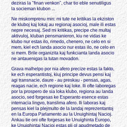
deziras la "finan venkon", char tio eble senutiligus
la socieman klubon ...
Ne miskomprenu min: mi tute ne kritikas la ekziston
de kluboj kaj lokaj au regionaj asocioj, male ili estas
nepre necesaj. Sed mi kritikas, precipe che multaj
aktivuloj, kluban pensmanieron, kiu ne vidas ke
klubo nur estas ilo, rimedo, chenero, ne celo en si
mem, kiel ech landa asocio nur estas ilo, ne celo en
si mem. Brile organizita kaj funkcianta landa asocio
ne antauenigas la tutan movadon.
Grava malhelpo por nia afero precize estas la fakto,
ke ech esperantistoj, kiuj principe devus pensi kaj
agi transnacie, daure - au preskau - pensas, agas,
reagas nacie, ech regione kaj loke. Ili ofte laboregas
por la prospero de sia loka klubo, regiona au landa
asocio, sed forgesas ke Esperanto esence estas
internacia lingvo, translima afero. Ili laboras kaj
pensas kiel la plejmulto de la landaj reprezentantoj
en la Europa Parlamento au la Unuighintaj Nacioj.
Ankau tie oni ofte forgesas ke Unuighinta Europo,
ke Unuighintaj Nacioj estas pli ol apudmetado de