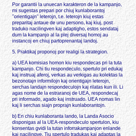
Por garantii la unuecan karakteron de la kampanjo,
mi sugestas prepari por chiuj kunlaborantoj
"orientigajn" leterojn, t.e. leterojn kiuj estas
preparitaj antaue de unu persono, kaj kiuj, post
traduko nacilingven kaj adaptigho, estos sendataj
dum la kampanjo al la plej diversaj homoj au
instancoj en chiuj partoprenantaj landoj.
5. Praktikaj proponoj por realigi la strategion.
a) UEA komisias homon kiu respondecas pri la tuta
kampanjo. Chi tiu respondeculo, spertulo pri edukaj
kaj instruaj aferoj, verkas au verkigas au kolektas la
bezonotajn informilojn kaj orientigajn leterojn,
serchas landajn respondeculojn kaj rilatas kun ili. Li
agas nome de la estraranoj de UEA, respondecaj
pri informado, agado kaj instruado. UEA nomas lin
kaj li serchas siajn proprajn kunlaborantojn.
b) En chiu kunlaboranta lando, la Landa Asocio
disponigas al la UEA-respondeculo spertulon, kiu
konsentas gvidi la tutan inforrakampanjon enlande
kaj nacilingve. Tiu spertulo tradukas kaj adaptas la