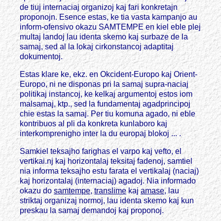
de tiuj internaciaj organizoj kaj fari konkretajn
proponojn. Esence estas, ke tia vasta kampanjo au
inform-ofensivo okazu SAMTEMPE en kiel eble plej
multaj landoj lau identa skemo kaj surbaze de la
samaj, sed al la lokaj cirkonstancoj adaptitaj
dokumentoj.
Estas klare ke, ekz. en Okcident-Europo kaj Orient-
Europo, ni ne disponas pri la samaj supra-naciaj
politikaj instancoj, ke kelkaj argumentoj estos iom
malsamaj, ktp., sed la fundamentaj agadprincipoj
chie estas la samaj. Per tiu komuna agado, ni eble
kontribuos al pli da konkreta kunlaboro kaj
interkomprenigho inter la du europaj blokoj ... .
Samkiel teksajho farighas el varpo kaj vefto, el
vertikai.nj kaj horizontalaj teksitaj fadenoj, samtiel
nia informa teksajho estu farata el vertikalaj (naciaj)
kaj horizontalaj (internaciaj) agadoj. Nia informado
okazu do
samtempe
,
translime
kaj
amase
, lau
striktaj organizaj normoj, lau identa skemo kaj kun
preskau la samaj demandoj kaj proponoj.