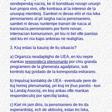
sendependaj nacioj, ke ili konstituas novajn unuojn
kun propra vivo, ofte kontraua al la intereso de la
unuopaj membroj. Samkiel ni devas eliri el nia loka
pensmaniero al pli largha nacia pensmaniero,
samtiel ni devas nuntempe transiri de nacia al
transnacia pensmaniero por formi novan,
internacian komunumon, pri kiu ni tiel ofte parolas
sed kiu en nia kapo ankorau ne realighas.
3. Kiuj estas la kauzoj de tiu situacio?
a) Organiza neadaptigho de UEA, en kiu nepre
mankas
respondeca plenumanto
por chiu granda
programero de la ghenerala agadplano, sub
kontrolo kaj gvidado de la koresponda estrarano.
b) Impulsaj kontaktoj de UEA - eventuale pere de
tiuj homoj plenumantaj, pri kiuj mi jhus parolis - kun
la Landaj Asocioj, en kiuj ankau ofte mankas
respondeculoj por specifaj taskoj.
c) Kiel mi jam diris, la pensmaniero de tro da
esperantistoj, ech de aktivuloj, estas tro loka,