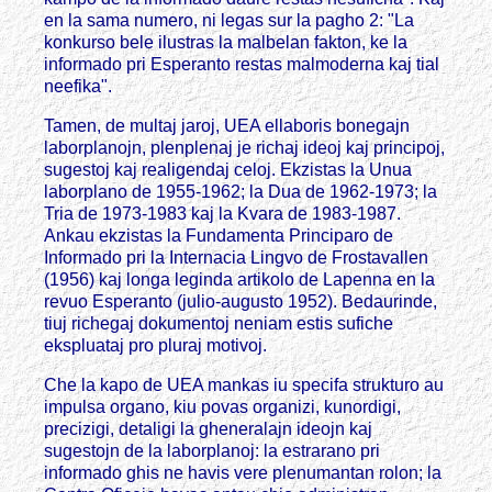
en la sama numero, ni legas sur la pagho 2: "La
konkurso bele ilustras la malbelan fakton, ke la
informado pri Esperanto restas malmoderna kaj tial
neefika".
Tamen, de multaj jaroj, UEA ellaboris bonegajn
laborplanojn, plenplenaj je richaj ideoj kaj principoj,
sugestoj kaj realigendaj celoj. Ekzistas la Unua
laborplano de 1955-1962; la Dua de 1962-1973; la
Tria de 1973-1983 kaj la Kvara de 1983-1987.
Ankau ekzistas la Fundamenta Principaro de
Informado pri la Internacia Lingvo de Frostavallen
(1956) kaj longa leginda artikolo de Lapenna en la
revuo Esperanto (julio-augusto 1952). Bedaurinde,
tiuj richegaj dokumentoj neniam estis sufiche
ekspluataj pro pluraj motivoj.
Che la kapo de UEA mankas iu specifa strukturo au
impulsa organo, kiu povas organizi, kunordigi,
precizigi, detaligi la gheneralajn ideojn kaj
sugestojn de la laborplanoj: la estrarano pri
informado ghis ne havis vere plenumantan rolon; la