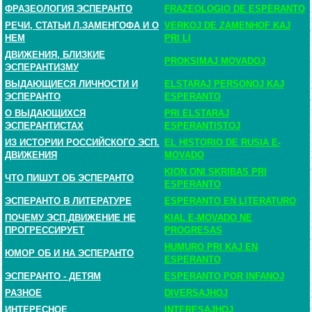
ФРАЗЕОЛОГИЯ ЭСПЕРАНТО
FRAZEOLOGIO DE ESPERANTO
РЕЧИ, СТАТЬИ Л.ЗАМЕНГОФА И О
VERKOJ DE ZAMENHOF KAJ
НЕМ
PRI LI
ДВИЖЕНИЯ, БЛИЗКИЕ
PROKSIMAJ MOVADOJ
ЭСПЕРАНТИЗМУ
ВЫДАЮЩИЕСЯ ЛИЧНОСТИ И
ELSTARAJ PERSONOJ KAJ
ЭСПЕРАНТО
ESPERANTO
О ВЫДАЮЩИХСЯ
PRI ELSTARAJ
ЭСПЕРАНТИСТАХ
ESPERANTISTOJ
ИЗ ИСТОРИИ РОССИЙСКОГО ЭСП.
EL HISTORIO DE RUSIA E-
ДВИЖЕНИЯ
MOVADO
KION ONI SKRIBAS PRI
ЧТО ПИШУТ ОБ ЭСПЕРАНТО
ESPERANTO
ЭСПЕРАНТО В ЛИТЕРАТУРЕ
ESPERANTO EN LITERATURO
ПОЧЕМУ ЭСП.ДВИЖЕНИЕ НЕ
KIAL E-MOVADO NE
ПРОГРЕССИРУЕТ
PROGRESAS
HUMURO PRI KAJ EN
ЮМОР ОБ И НА ЭСПЕРАНТО
ESPERANTO
ЭСПЕРАНТО - ДЕТЯМ
ESPERANTO POR INFANOJ
РАЗНОЕ
DIVERSAJHOJ
ИНТЕРЕСНОЕ
INTERESAJHOJ