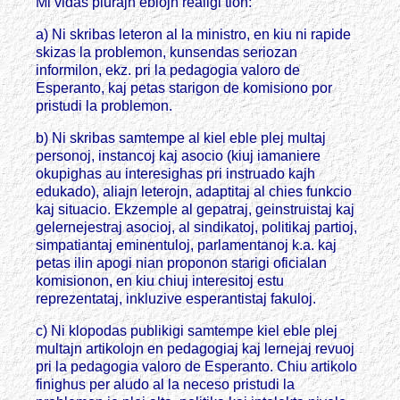
Mi vidas plurajn eblojn realigi tion:
a) Ni skribas leteron al la ministro, en kiu ni rapide
skizas la problemon, kunsendas seriozan
informilon, ekz. pri la pedagogia valoro de
Esperanto, kaj petas starigon de komisiono por
pristudi la problemon.
b) Ni skribas samtempe al kiel eble plej multaj
personoj, instancoj kaj asocio (kiuj iamaniere
okupighas au interesighas pri instruado kajh
edukado), aliajn leterojn, adaptitaj al chies funkcio
kaj situacio. Ekzemple al gepatraj, geinstruistaj kaj
gelernejestraj asocioj, al sindikatoj, politikaj partioj,
simpatiantaj eminentuloj, parlamentanoj k.a. kaj
petas ilin apogi nian proponon starigi oficialan
komisionon, en kiu chiuj interesitoj estu
reprezentataj, inkluzive esperantistaj fakuloj.
c) Ni klopodas publikigi samtempe kiel eble plej
multajn artikolojn en pedagogiaj kaj lernejaj revuoj
pri la pedagogia valoro de Esperanto. Chiu artikolo
finighus per aludo al la neceso pristudi la