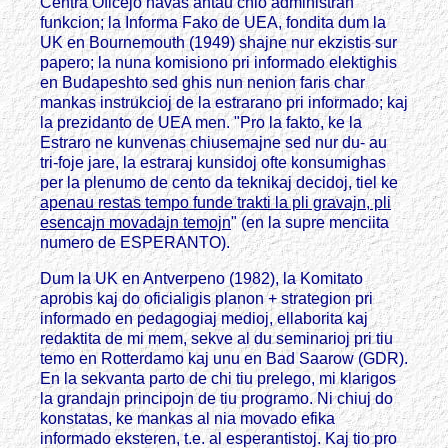
Centra Oficejo havas antau chio administran
funkcion; la Informa Fako de UEA, fondita dum la
UK en Bournemouth (1949) shajne nur ekzistis sur
papero; la nuna komisiono pri informado elektighis
en Budapeshto sed ghis nun nenion faris char
mankas instrukcioj de la estrarano pri informado; kaj
la prezidanto de UEA men. "Pro la fakto, ke la
Estraro ne kunvenas chiusemajne sed nur du- au
tri-foje jare, la estraraj kunsidoj ofte konsumighas
per la plenumo de cento da teknikaj decidoj, tiel ke
apenau restas tempo funde trakti la pli gravajn, pli
esencajn movadajn temojn
" (en la supre menciita
numero de ESPERANTO).
Dum la UK en Antverpeno (1982), la Komitato
aprobis kaj do oficialigis planon + strategion pri
informado en pedagogiaj medioj, ellaborita kaj
redaktita de mi mem, sekve al du seminarioj pri tiu
temo en Rotterdamo kaj unu en Bad Saarow (GDR).
En la sekvanta parto de chi tiu prelego, mi klarigos
la grandajn principojn de tiu programo. Ni chiuj do
konstatas, ke mankas al nia movado efika
informado eksteren, t.e. al esperantistoj. Kaj tio pro