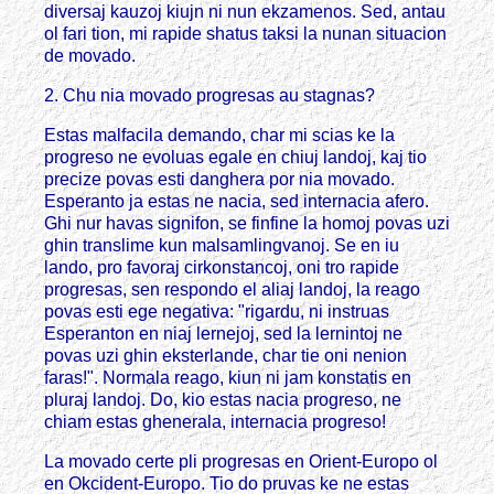
diversaj kauzoj kiujn ni nun ekzamenos. Sed, antau
ol fari tion, mi rapide shatus taksi la nunan situacion
de movado.
2. Chu nia movado progresas au stagnas?
Estas malfacila demando, char mi scias ke la
progreso ne evoluas egale en chiuj landoj, kaj tio
precize povas esti danghera por nia movado.
Esperanto ja estas ne nacia, sed internacia afero.
Ghi nur havas signifon, se finfine la homoj povas uzi
ghin translime kun malsamlingvanoj. Se en iu
lando, pro favoraj cirkonstancoj, oni tro rapide
progresas, sen respondo el aliaj landoj, la reago
povas esti ege negativa: "rigardu, ni instruas
Esperanton en niaj lernejoj, sed la lernintoj ne
povas uzi ghin eksterlande, char tie oni nenion
faras!". Normala reago, kiun ni jam konstatis en
pluraj landoj. Do, kio estas nacia progreso, ne
chiam estas ghenerala, internacia progreso!
La movado certe pli progresas en Orient-Europo ol
en Okcident-Europo. Tio do pruvas ke ne estas