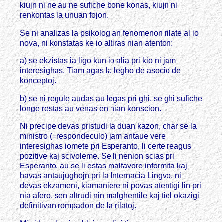
kiujn ni ne au ne sufiche bone konas, kiujn ni
renkontas la unuan fojon.
Se ni analizas la psikologian fenomenon rilate al io
nova, ni konstatas ke io altiras nian atenton:
a) se ekzistas ia ligo kun io alia pri kio ni jam
interesighas. Tiam agas la legho de asocio de
konceptoj.
b) se ni regule audas au legas pri ghi, se ghi sufiche
longe restas au venas en nian konscion.
Ni precipe devas pristudi la duan kazon, char se la
ministro (=respondeculo) jam antaue vere
interesighas iomete pri Esperanto, li certe reagus
pozitive kaj scivoleme. Se li nenion scias pri
Esperanto, au se li estas malfavore informita kaj
havas antaujughojn pri la Internacia Lingvo, ni
devas ekzameni, kiamaniere ni povas atentigi lin pri
nia afero, sen altrudi nin malghentile kaj tiel okazigi
definitivan rompadon de la rilatoj.