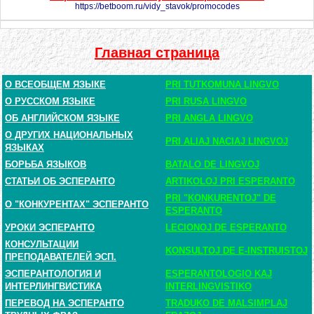
https://betboom.ru/vidy_stavok/promocodes
Главная страница
О ВСЕОБЩЕМ ЯЗЫКЕ
PRI TUTKOMUNA LINGVO
О РУССКОМ ЯЗЫКЕ
PRI RUSA LINGVO
ОБ АНГЛИЙСКОМ ЯЗЫКЕ
PRI ANGLA LINGVO
О ДРУГИХ НАЦИОНАЛЬНЫХ
PRI ALIAJ NACIAJ LINGVOJ
ЯЗЫКАХ
БОРЬБА ЯЗЫКОВ
BATALO DE LINGVOJ
СТАТЬИ ОБ ЭСПЕРАНТО
ARTIKOLOJ PRI ESPERANTO
PRI "KONKURENTOJ" DE
О "КОНКУРЕНТАХ" ЭСПЕРАНТО
ESPERANTO
УРОКИ ЭСПЕРАНТО
LECIONOJ DE ESPERANTO
КОНСУЛЬТАЦИИ
KONSULTOJ DE E-INSTRUISTOJ
ПРЕПОДАВАТЕЛЕЙ ЭСП.
ЭСПЕРАНТОЛОГИЯ И
ESPERANTOLOGIO KAJ
ИНТЕРЛИНГВИСТИКА
INTERLINGVISTIKO
ПЕРЕВОД НА ЭСПЕРАНТО
TRADUKO DE MALSIMPLAJ