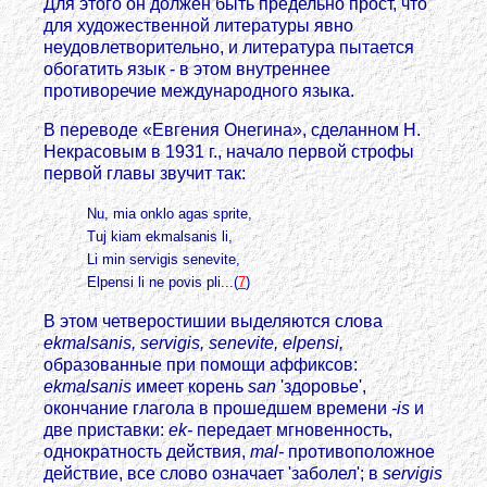
Для этого он должен быть предельно прост, что
для художественной литературы явно
неудовлетворительно, и литература пытается
обогатить язык - в этом внутреннее
противоречие международного языка.
В переводе «Евгения Онегина», сделанном Н.
Некрасовым в 1931 г., начало первой строфы
первой главы звучит так:
Nu, mia onklo agas sprite,
Tuj kiam ekmalsanis li,
Li min servigis senevite,
Elpensi li ne povis pli...(
7
)
В этом четверостишии выделяются слова
ekmalsanis, servigis, senevite, elpensi,
образованные при помощи аффиксов:
ekmalsanis
имеет корень
san
'здоровье',
окончание глагола в прошедшем времени
-is
и
две приставки:
еk-
передает мгновенность,
однократность действия,
mal-
противоположное
действие, все слово означает 'заболел'; в
servigis