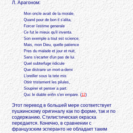
Л. Арагоном:
Mon oncle avait de la morale,
Quand pour de bon il s'alita,
Forcer i'estime generale
Ce fut le mieux qu'il inventa.
Son exemple a tout est science;
Mais, mon Dieu, quelle patience
Pres du malade et jour et nuit,
Sans s'ecarter d'un pas de lui.
Quel subterfuge ridicule
Que distraire un mort-a-demi
L'oreiller sous la tete mis
Otirir tristement les pilules,
Soupirer et penser a part:
Quc le diable enfin s'en ernpare. (
12
)
Этот перевод в большей мере соответствует
пушкинскому оригиналу как по форме, так и по
содержанию. Стилистическая окраска
передается. Конечно, в сравнении с
французским эсперанто не обладает таким