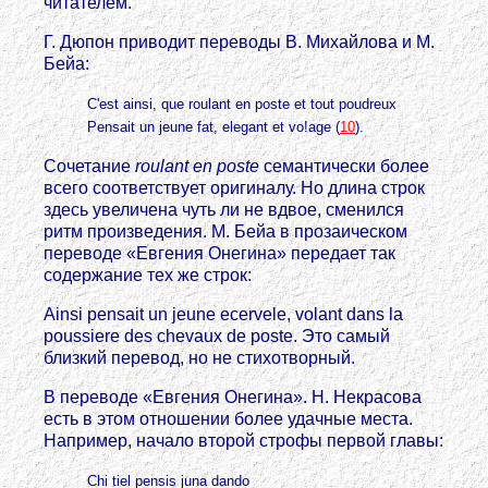
читателем.
Г. Дюпон приводит переводы В. Михайлова и М.
Бейа:
C'est ainsi, que roulant en poste et tout poudreux
Pensait un jeune fat, elegant et vo!age (
10
).
Сочетание
roulant en poste
семантически более
всего соответствует оригиналу. Но длина строк
здесь увеличена чуть ли не вдвое, сменился
ритм произведения. М. Бейа в прозаическом
переводе «Евгения Онегина» передает так
содержание тех же строк:
Ainsi pensait un jeune ecervele, volant dans la
poussiere des chevaux de poste. Это самый
близкий перевод, но не стихотворный.
В переводе «Евгения Онегина». Н. Некрасова
есть в этом отношении более удачные места.
Например, начало второй строфы первой главы:
Chi tiel pensis juna dando