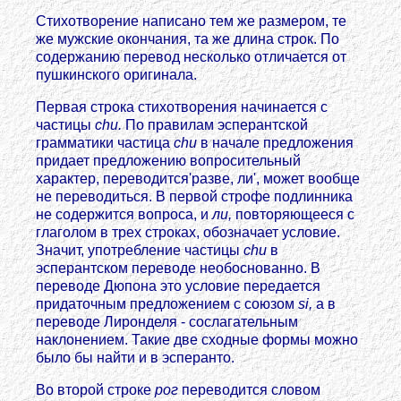
Стихотворение написано тем же размером, те
же мужские окончания, та же длина строк. По
содержанию перевод несколько отличается от
пушкинского оригинала.
Первая строка стихотворения начинается с
частицы
сhи.
По правилам эсперантской
грамматики частица
сhи
в начале предложения
придает предложению вопросительный
характер, переводится'разве, ли', может вообще
не переводиться. В первой строфе подлинника
не содержится вопроса, и
ли,
повторяющееся с
глаголом в трех строках, обозначает условие.
Значит, употребление частицы
chu
в
эсперантском переводе необоснованно. В
переводе Дюпона это условие передается
придаточным предложением с союзом
si,
а в
переводе Лиронделя - сослагательным
наклонением. Такие две сходные формы можно
было бы найти и в эсперанто.
Во второй строке
рог
переводится словом