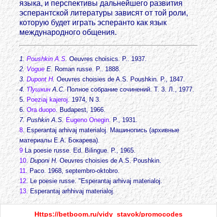
языка, и перспективы дальнейшего развития
эсперантской литературы зависят от той роли,
которую будет играть эсперанто как язык
международного общения.
1.
Poushkin A.S
.
Oeuvres choisics. P.. 1937.
2.
Vogue
E.
Roman russe. P.. 1888.
3.
Dupont H
.
Oeuvres choisies de A.S. Poushkin. P., 1847.
4. '
Пушкин
А.С.
Полное собрание сочинений. Т. 3. Л., 1977.
5.
Poeziaj kajeroj
. 1974, N 3.
6.
Ora duopo
. Budapest, 1966.
7. Pushkin A.S.
Eugeno Onegin
. P., 1931.
8
. Esperantaj arhivaj materialoj. Машинопись (архивные
материалы Е.А. Бокарева).
9
La poesie russe. Ed. Bilingue. P., 1965.
10
.
Duponi H.
Oeuvres choisies de A.S. Poushkin.
11
. Paco. 1968, septembro-oktobro.
12
. Le poesie russe. "Esperantaj arhivaj materialoj.
13
. Esperantaj arhhivaj materialoj.
Https://betboom.ru/vidy_stavok/promocodes