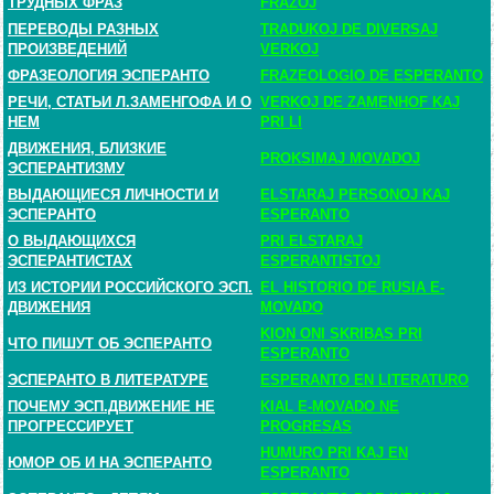
ТРУДНЫХ ФРАЗ
FRAZOJ
ПЕРЕВОДЫ РАЗНЫХ
TRADUKOJ DE DIVERSAJ
ПРОИЗВЕДЕНИЙ
VERKOJ
ФРАЗЕОЛОГИЯ ЭСПЕРАНТО
FRAZEOLOGIO DE ESPERANTO
РЕЧИ, СТАТЬИ Л.ЗАМЕНГОФА И О
VERKOJ DE ZAMENHOF KAJ
НЕМ
PRI LI
ДВИЖЕНИЯ, БЛИЗКИЕ
PROKSIMAJ MOVADOJ
ЭСПЕРАНТИЗМУ
ВЫДАЮЩИЕСЯ ЛИЧНОСТИ И
ELSTARAJ PERSONOJ KAJ
ЭСПЕРАНТО
ESPERANTO
О ВЫДАЮЩИХСЯ
PRI ELSTARAJ
ЭСПЕРАНТИСТАХ
ESPERANTISTOJ
ИЗ ИСТОРИИ РОССИЙСКОГО ЭСП.
EL HISTORIO DE RUSIA E-
ДВИЖЕНИЯ
MOVADO
KION ONI SKRIBAS PRI
ЧТО ПИШУТ ОБ ЭСПЕРАНТО
ESPERANTO
ЭСПЕРАНТО В ЛИТЕРАТУРЕ
ESPERANTO EN LITERATURO
ПОЧЕМУ ЭСП.ДВИЖЕНИЕ НЕ
KIAL E-MOVADO NE
ПРОГРЕССИРУЕТ
PROGRESAS
HUMURO PRI KAJ EN
ЮМОР ОБ И НА ЭСПЕРАНТО
ESPERANTO