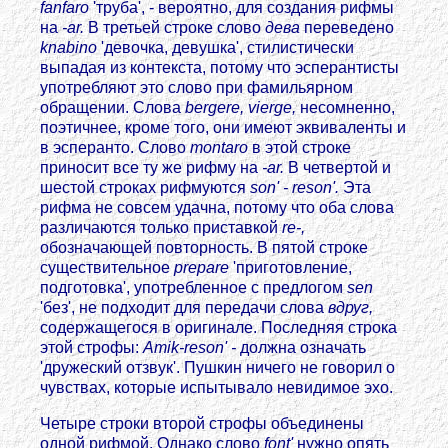
fanfaro
'труба', - вероятно, для создания рифмы
на
-ar.
В третьей строке слово
дева
переведено
knabino
'девочка, девушка', стилистически
выпадая из контекста, потому что эсперантисты
употребляют это слово при фамильярном
обращении. Слова
bergere, vierge,
несомненно,
поэтичнее, кроме того, они имеют эквиваленты и
в эсперанто. Слово
montaro
в этой строке
приносит все ту же рифму на
-ar.
В четвертой и
шестой строках рифмуются
son' - reson'.
Эта
рифма не совсем удачна, потому что оба слова
различаются только приставкой
re-,
обозначающей повторность. В пятой строке
существительное
prepare
'приготовление,
подготовка', употребленное с предлогом
sen
'без', не подходит для передачи слова
вдруг,
содержащегося в оригинале. Последняя строка
этой строфы:
Amik-reson' -
должна означать
'дружеский отзвук'. Пушкин ничего не говорил о
чувствах, которые испытывало невидимое эхо.
Четыре строки второй строфы объединены
одной рифмой. Однако слово
font'
нужно опять