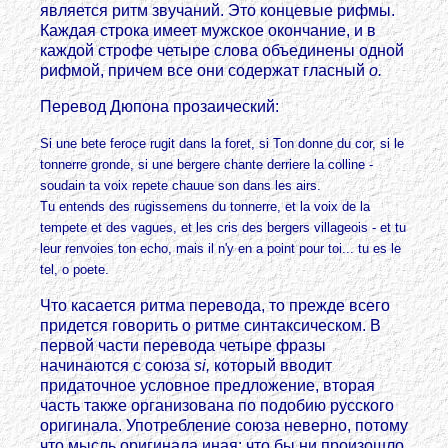
является ритм звучаний. Это концевые рифмы.
Каждая строка имеет мужское окончание, и в
каждой строфе четыре слова объединены одной
рифмой, причем все они содержат гласный
о.
Перевод Дюпона прозаический:
Si une bete feroce rugit dans la foret, si Ton donne du cor, si le
tonnerre gronde, si une bergere chante derriere la colline -
soudain ta voix repete chauue son dans les airs.
Tu entends des rugissemens du tonnerre, et la voix de la
tempete et des vagues, et les cris des bergers villageois - et tu
leur renvoies ton echo, mais il n'y en a point pour toi... tu es le
tel, о poete.
Что касается ритма перевода, то прежде всего
придется говорить о ритме синтаксическом. В
первой части перевода четыре фразы
начинаются с союза
si,
который вводит
придаточное условное предложение, вторая
часть также организована по подобию русского
оригинала. Употребление союза неверно, потому
что мысль оригинала иная: что бы ни произошло,