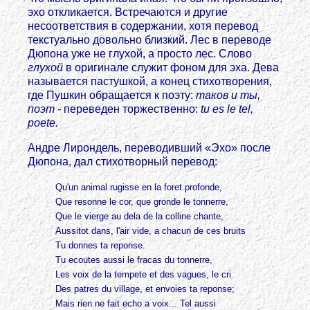
эхо откликается. Встречаются и другие
несоответствия в содержании, хотя перевод
текстуально довольно близкий. Лес в переводе
Дюпона уже не глухой, а просто лес. Слово
глухой
в оригинале служит фоном для эха. Дева
называется пастушкой, а конец стихотворения,
где Пушкин обращается к поэту:
таков и ты,
поэт -
переведен торжественно:
tu es le tel,
poete.
Андре Лирондель, переводивший «Эхо» после
Дюпона, дал стихотворный перевод:
Qu'un animal rugisse en la foret profonde,
Que resonne le cor, que gronde le tonnerre,
Que le vierge au dela de la colline chante,
Aussitot dans, l'air vide, a chacun de ces bruits
Tu donnes ta reponse.
Tu ecoutes aussi le fracas du tonnerre,
Les voix de la tempete et des vagues, le cri
Des patres du village, et envoies ta reponse;
Mais rien ne fait echo a voix... Tel aussi