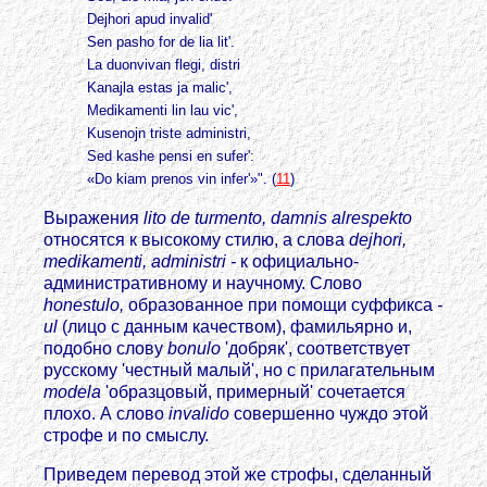
Dejhori apud invalid'
Sen pasho for de lia lit'.
La duonvivan flegi, distri
Kanajla estas ja malic',
Medikamenti lin lau vic',
Kusenojn triste administri,
Sed kashe pensi en sufer':
«Do kiam prenos vin infer'»". (
11
)
Выражения
lito de turmento, damnis alrespekto
относятся к высокому стилю, а слова
dejhori,
medikamenti, administri -
к официально-
административному и научному. Слово
honestulo,
образованное при помощи суффикса
-
ul
(лицо с данным качеством), фамильярно и,
подобно слову
bonulo
'добряк', соответствует
русскому 'честный малый', но с прилагательным
modela
'образцовый, примерный' сочетается
плохо. А слово
invalido
совершенно чуждо этой
строфе и по смыслу.
Приведем перевод этой же строфы, сделанный