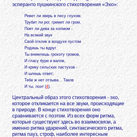
эсперанто пушкинского стихотворения «Эхо»:
Ревет ли зверь в лесу глухом.
Трубит ли рог, гремит ли гром,
Поет ли дева за холмом -
На всякий звук
Свой отклик в воздухе пустом
Родишь ты вдруг.
Ты внемлешь грохоту громов,
И гласу бури и валов,
И крику сельских пастухов -
И шлешь ответ;
Тебе ж нет отзыва... Таков
И ты, поэт (
4
).
Центральный образ этого стихотворения - эхо,
которое откликается на все звуки, происходящие
в природе. В конце стихотворения оно
сравнивается с поэтом. Из всех форм ритма,
которые существуют здесь во взаимосвязи, а
именно ритма ударений, синтаксического ритма,
ритма пауз, строф, наиболее интересным