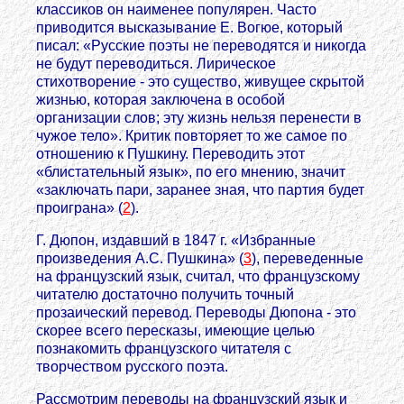
классиков он наименее популярен. Часто
приводится высказывание Е. Вогюе, который
писал: «Русские поэты не переводятся и никогда
не будут переводиться. Лирическое
стихотворение - это существо, живущее скрытой
жизнью, которая заключена в особой
организации слов; эту жизнь нельзя перенести в
чужое тело». Критик повторяет то же самое по
отношению к Пушкину. Переводить этот
«блистательный язык», по его мнению, значит
«заключать пари, заранее зная, что партия будет
проиграна» (
2
).
Г. Дюпон, издавший в 1847 г. «Избранные
произведения А.С. Пушкина» (
3
), переведенные
на французский язык, считал, что французскому
читателю достаточно получить точный
прозаический перевод. Переводы Дюпона - это
скорее всего пересказы, имеющие целью
познакомить французского читателя с
творчеством русского поэта.
Рассмотрим переводы на французский язык и