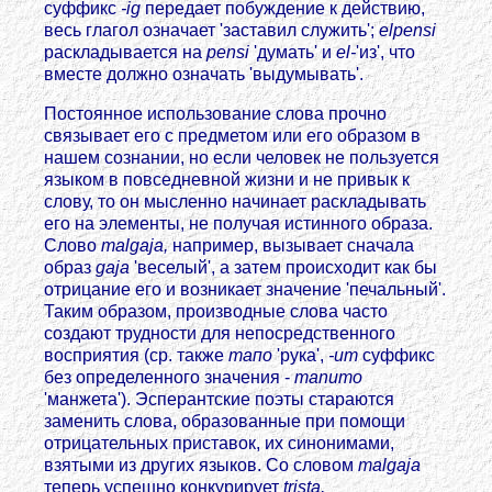
суффикс
-ig
передает побуждение к действию,
весь глагол означает 'заставил служить';
elpensi
раскладывается на
pensi
'думать' и
el-
'из', что
вместе должно означать 'выдумывать'.
Постоянное использование слова прочно
связывает его с предметом или его образом в
нашем сознании, но если человек не пользуется
языком в повседневной жизни и не привык к
слову, то он мысленно начинает раскладывать
его на элементы, не получая истинного образа.
Слово
malgaja,
например, вызывает сначала
образ
gaja
'веселый', а затем происходит как бы
отрицание его и возникает значение 'печальный'.
Таким образом, производные слова часто
создают трудности для непосредственного
восприятия (ср. также
тапо
'рука',
-ит
суффикс
без определенного значения -
manumo
'манжета'). Эсперантские поэты стараются
заменить слова, образованные при помощи
отрицательных приставок, их синонимами,
взятыми из других языков. Со словом
malgaja
теперь успешно конкурирует
trista,