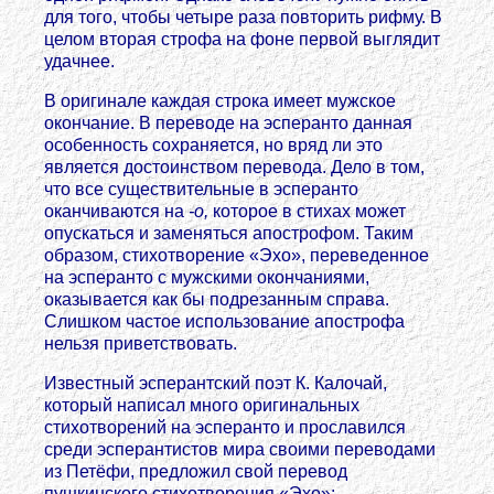
для того, чтобы четыре раза повторить рифму. В
целом вторая строфа на фоне первой выглядит
удачнее.
В оригинале каждая строка имеет мужское
окончание. В переводе на эсперанто данная
особенность сохраняется, но вряд ли это
является достоинством перевода. Дело в том,
что все существительные в эсперанто
оканчиваются на
-о,
которое в стихах может
опускаться и заменяться апострофом. Таким
образом, стихотворение «Эхо», переведенное
на эсперанто с мужскими окончаниями,
оказывается как бы подрезанным справа.
Слишком частое использование апострофа
нельзя приветствовать.
Известный эсперантский поэт К. Калочай,
который написал много оригинальных
стихотворений на эсперанто и прославился
среди эсперантистов мира своими переводами
из Петёфи, предложил свой перевод
пушкинского стихотворения «Эхо»: