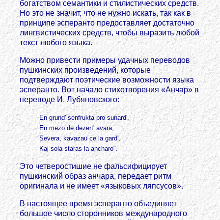
богатством семантики и стилистических средств.
Но это не значит, что не нужно искать, так как в
принципе эсперанто предоставляет достаточно
лингвистических средств, чтобы выразить любой
текст любого языка.
Можно привести примеры удачных переводов
пушкинских произведений, которые
подтверждают поэтические возможности языка
эсперанто. Вот начало стихотворения «Анчар» в
переводе И. Лубяновского:
En grund' senfrukta pro sunard',
En mezo de dezert' avara,
Severa, kavazau ce la gard',
Kaj sola staras la ancharo".
Это четверостишие не фальсифицирует
пушкинский образ анчара, передает ритм
оригинала и не имеет «языковых ляпсусов».
В настоящее время эсперанто объединяет
большое число сторонников международного