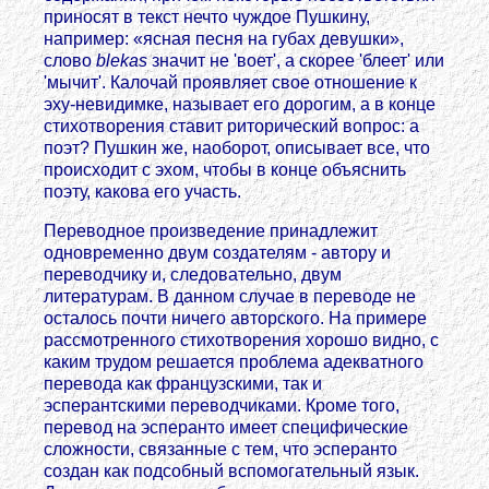
приносят в текст нечто чуждое Пушкину,
например: «ясная песня на губах девушки»,
слово
blekas
значит не 'воет', а скорее 'блеет' или
'мычит'. Калочай проявляет свое отношение к
эху-невидимке, называет его дорогим, а в конце
стихотворения ставит риторический вопрос: а
поэт? Пушкин же, наоборот, описывает все, что
происходит с эхом, чтобы в конце объяснить
поэту, какова его участь.
Переводное произведение принадлежит
одновременно двум создателям - автору и
переводчику и, следовательно, двум
литературам. В данном случае в переводе не
осталось почти ничего авторского. На примере
рассмотренного стихотворения хорошо видно, с
каким трудом решается проблема адекватного
перевода как французскими, так и
эсперантскими переводчиками. Кроме того,
перевод на эсперанто имеет специфические
сложности, связанные с тем, что эсперанто
создан как подсобный вспомогательный язык.