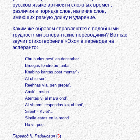
русском языке артикля и сложных времен,
различия в порядке слов, наличие слов,
имеющих разную длину и ударение.
Каким же образом справляются с подобными
трудностями эсперантские переводчики? Вот как
звучит стихотворение «Эхо» в переводе на
эсперанто:
Chu hurlas best' en densarbar',
Bruegas tondro аu fanfar',
Knabino kantas post montar' -
Al chiu son'
Reehhas via, sen prepar',
Amik' - reson'.
Atentas vi al marа ond',
Al shtorm' respondas kaj al font', -
Silent' - Kviet'...
Simila estas en la mond'
Ho vi, poet'.
Перевод К. Рабинович
(
5
)