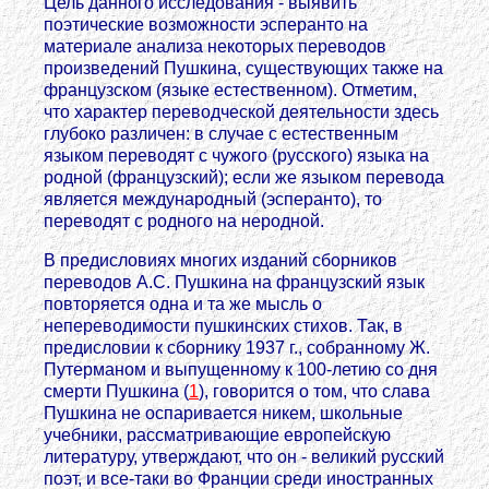
Цель данного исследования - выявить
поэтические возможности эсперанто на
материале анализа некоторых переводов
произведений Пушкина, существующих также на
французском (языке естественном). Отметим,
что характер переводческой деятельности здесь
глубоко различен: в случае с естественным
языком переводят с чужого (русского) языка на
родной (французский); если же языком перевода
является международный (эсперанто), то
переводят с родного на неродной.
В предисловиях многих изданий сборников
переводов А.С. Пушкина на французский язык
повторяется одна и та же мысль о
непереводимости пушкинских стихов. Так, в
предисловии к сборнику 1937 г., собранному Ж.
Путерманом и выпущенному к 100-летию со дня
смерти Пушкина (
1
), говорится о том, что слава
Пушкина не оспаривается никем, школьные
учебники, рассматривающие европейскую
литературу, утверждают, что он - великий русский
поэт, и все-таки во Франции среди иностранных