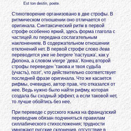
Est ton destin, poete.
Стихотворение организовано в две строфы. В
ритмическом отношении оно отличается от
оригинала. Синтаксический ритм в первой
строфе особенно яркий, здесь форма глагола с
частицей
ли
передана сослагательным
наклонением. В содержательном отношении
отклонений нет. В первой строфе слово
дева
переводится уже не
bergere
'пастушка', как у
Дюпона, а словом
vierge
'дева'. Конец второй
строфы переведен 'такова и твоя судьба
(участь), поэт', что действительно соответствует
последней фразе оригинала. Что же касается
рифмы, очевидно, автор прав, что отказался от
нее. Ведь нужно было найти рифму, которая
создала бы сходный эффект, а если таковой нет,
то лучше обойтись без нее.
При переводе с русского языка на французский
переводчик обязан подчиняться правилам
силлабического стихосложения; трудности
умножают русские склонения, отсутствие в