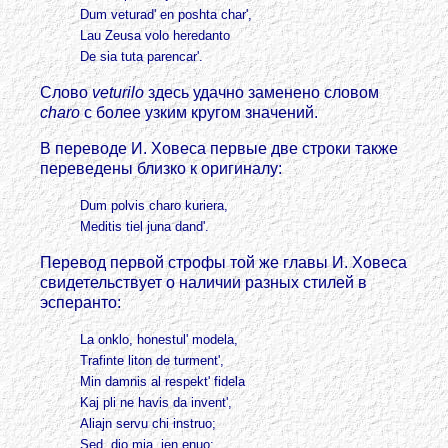
Dum veturad' en poshta char',
Lau Zeusa volo heredanto
De sia tuta parencar'.
Слово
veturilo
здесь удачно заменено словом
charo
с более узким кругом значений.
В переводе И. Ховеса первые две строки также
переведены близко к оригиналу:
Dum polvis charo kuriera,
Meditis tiel juna dand'.
Перевод первой строфы той же главы И. Ховеса
свидетельствует о наличии разных стилей в
эсперанто:
La onklo, honestul' modela,
Trafinte liton de turment',
Min damnis al respekt' fidela
Kaj pli ne havis da invent',
Aliajn servu chi instruo;
Sed, dio mia, jen enuo: