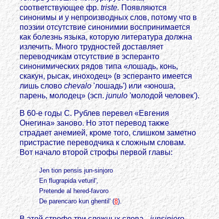
соответствующее фр.
triste.
Появляются
синонимы и у непроизводных слов, потому что в
поэзии отсутствие синонимии воспринимается
как болезнь языка, которую литература должна
излечить. Много трудностей доставляет
переводчикам отсутствие в эсперанто
синонимических рядов типа «лошадь, конь,
скакун, рысак, иноходец» (в эсперанто имеется
лишь слово
chevalo
'лошадь') или «юноша,
парень, молодец» (эсп.
junulo
'молодой человек').
В 60-е годы С. Рублев перевел «Евгения
Онегина» заново. Но этот перевод также
страдает анемией, кроме того, слишком заметно
пристрастие переводчика к сложным словам.
Вот начало второй строфы первой главы:
Jen tion pensis jun-sinjoro
En flugrapida veturil',
Pretende al hered-favoro
De parencaro kun ghentil' (
8
).
В этой строфе три сложных слова -
junsinjoro