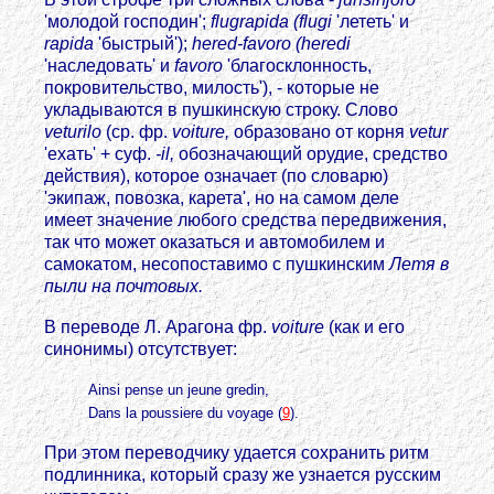
'молодой господин';
flugrapida (flugi
'лететь' и
rapida
'быстрый');
hered-favoro (heredi
'наследовать' и
favoro
'благосклонность,
покровительство, милость'), - которые не
укладываются в пушкинскую строку. Слово
veturilo
(ср. фр.
voiture,
образовано от корня
vetur
'ехать' + суф.
-il,
обозначающий орудие, средство
действия), которое означает (по словарю)
'экипаж, повозка, карета', но на самом деле
имеет значение любого средства передвижения,
так что может оказаться и автомобилем и
самокатом, несопоставимо с пушкинским
Летя в
пыли на
почтовых.
В переводе Л. Арагона фр.
voiture
(как и его
синонимы) отсутствует:
Ainsi pense un jeune gredin,
Dans la poussiere du voyage (
9
).
При этом переводчику удается сохранить ритм
подлинника, который сразу же узнается русским