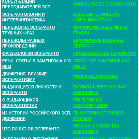
КОНСУЛЬТАЦИИ
KONSULTOJ DE E-INSTRUISTOJ
ПРЕПОДАВАТЕЛЕЙ ЭСП.
ЭСПЕРАНТОЛОГИЯ И
ESPERANTOLOGIO KAJ
ИНТЕРЛИНГВИСТИКА
INTERLINGVISTIKO
ПЕРЕВОД НА ЭСПЕРАНТО
TRADUKO DE MALSIMPLAJ
ТРУДНЫХ ФРАЗ
FRAZOJ
ПЕРЕВОДЫ РАЗНЫХ
TRADUKOJ DE DIVERSAJ
ПРОИЗВЕДЕНИЙ
VERKOJ
ФРАЗЕОЛОГИЯ ЭСПЕРАНТО
FRAZEOLOGIO DE ESPERANTO
РЕЧИ, СТАТЬИ Л.ЗАМЕНГОФА И О
VERKOJ DE ZAMENHOF KAJ
НЕМ
PRI LI
ДВИЖЕНИЯ, БЛИЗКИЕ
PROKSIMAJ MOVADOJ
ЭСПЕРАНТИЗМУ
ВЫДАЮЩИЕСЯ ЛИЧНОСТИ И
ELSTARAJ PERSONOJ KAJ
ЭСПЕРАНТО
ESPERANTO
О ВЫДАЮЩИХСЯ
PRI ELSTARAJ
ЭСПЕРАНТИСТАХ
ESPERANTISTOJ
ИЗ ИСТОРИИ РОССИЙСКОГО ЭСП.
EL HISTORIO DE RUSIA E-
ДВИЖЕНИЯ
MOVADO
KION ONI SKRIBAS PRI
ЧТО ПИШУТ ОБ ЭСПЕРАНТО
ESPERANTO