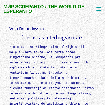
МИР ЭСПЕРАНТО / THE WORLD OF
ESPERANTO
Vera Barandovska
kies estas interlingvistiko?
Kio estas interlingvistiko, farighis pli
malpli klara fakto. Ghi certe estas
lingvistika brancho, kiu okupighas pri
internaciaj lingvoj. En pli vasta senco ghi
esploras chion rilatantan internaciajn
kontaktojn lingvajn, tradukojn,
lingvokomparadon kaj similajn problemojn.
Estas fakto, ke chiu lingvo, kiu komencas
plenumi funkciojn de lingvo internacia, estas
determinata de faktoroj ne nur lingvistikaj,
sed ankau politikaj kaj ekonomiaj,
interlingvistiko do ampleksas problemon de