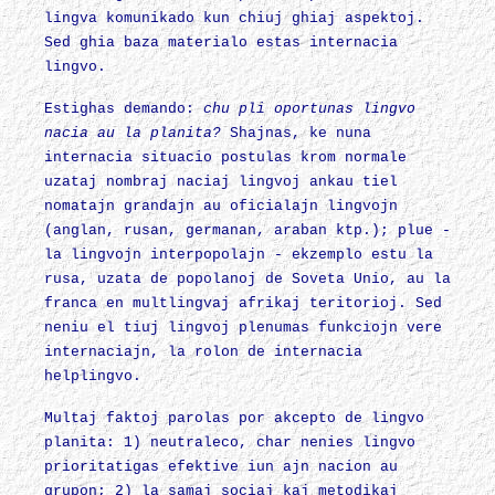
lingva komunikado kun chiuj ghiaj aspektoj.
Sed ghia baza materialo estas internacia
lingvo.
Estighas demando:
chu pli oportunas lingvo
nacia au la planita?
Shajnas, ke nuna
internacia situacio postulas krom normale
uzataj nombraj naciaj lingvoj ankau tiel
nomatajn grandajn au oficialajn lingvojn
(anglan, rusan, germanan, araban ktp.); plue -
la lingvojn interpopolajn - ekzemplo estu la
rusa, uzata de popolanoj de Soveta Unio, au la
franca en multlingvaj afrikaj teritorioj. Sed
neniu el tiuj lingvoj plenumas funkciojn vere
internaciajn, la rolon de internacia
helplingvo.
Multaj faktoj parolas por akcepto de lingvo
planita: 1) neutraleco, char nenies lingvo
prioritatigas efektive iun ajn nacion au
grupon; 2) la samaj sociaj kaj metodikaj