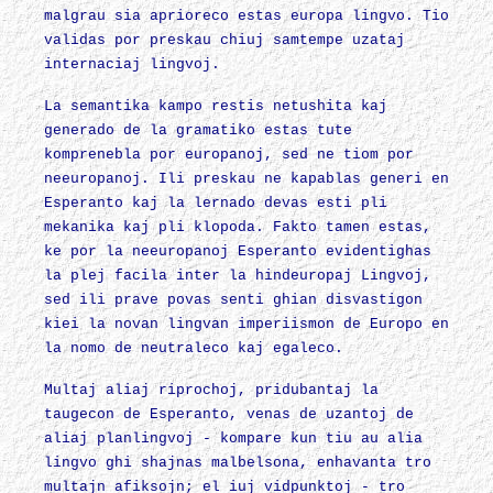
malgrau sia aprioreco estas europa lingvo. Tio
validas por preskau chiuj samtempe uzataj
internaciaj lingvoj.
La semantika kampo restis netushita kaj
generado de la gramatiko estas tute
komprenebla por europanoj, sed ne tiom por
neeuropanoj. Ili preskau ne kapablas generi en
Esperanto kaj la lernado devas esti pli
mekanika kaj pli klopoda. Fakto tamen estas,
ke por la neeuropanoj Esperanto evidentighas
la plej facila inter la hindeuropaj Lingvoj,
sed ili prave povas senti ghian disvastigon
kiei la novan lingvan imperiismon de Europo en
la nomo de neutraleco kaj egaleco.
Multaj aliaj riprochoj, pridubantaj la
taugecon de Esperanto, venas de uzantoj de
aliaj planlingvoj - kompare kun tiu au alia
lingvo ghi shajnas malbelsona, enhavanta tro
multajn afiksojn; el iuj vidpunktoj - tro