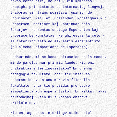
povas certe diri, ke chiu, kiu komencas
okupighi pri historio de internaciaj lingvoj,
traboras sin trans pozitivaj opinioj de
Schuchardt, Meillet, Collinder, konatighas kun
Jespersen, Martinet kaj kontinuas ghis
Bokarjov, renkontas unutage Esperanton kaj
propracerbe konstatas, ke ghi estas la celo -
el interlingvisto do elkreskis esperantisto
(au almenau simpatianto de Esperanto).
Bedaurinde, mi ne konas situacion en la mondo,
mi do parolas nur pri mia lando. Kie oni
pritraktas interlingvistikon? En chehha
pedagogia fakultato, char tie instruas
esperantisto. En unu moravia filozofia
fakultato, char tie prezidas profesoro
simpatianta kun esperantistoj. En kelkaj fakaj
periodajhoj, kien ni sukcesas enshovi
artikoleton.
Kie oni agnoskas interlingvistikon kiel