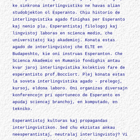
ke sinkrona interlingvistiko ne havas alian
studobjekton ol Esperanto. Chiu historio de
interlingvistika agado finighas per Esperanto
kaj nenio plu. Esperantistaj filologoj kaj
lingvistoj laboras en scienca medio, che
universitatoj kaj akademioj. Konata estas
agado de interlingvistoj che ELTE en
Budapeshto, kie oni instruas Esperanton. Che
Scienca Akademio en Rumanio fondighis antau
kvar jaroj interlingvistika kolektivo fare de
esperantisto prof.Bocciort. Plej konata estas
la soveta interlingvistika agado - prelegoj,
kursoj, eldona laboro. Oni organizas diversajn
konferencojn pri oportuneco de Esperanto en
apudaj sciencaj branchoj, en komputado, en
tekniko.
Esperantistoj kulturas kaj propagandas
interlingvistikon. Sed chu ekzistas ankau
neesperantistaj, neutralaj interlingvistoj? Vi