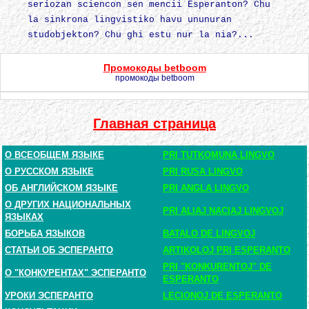
seriozan sciencon sen mencii Esperanton? Chu
la sinkrona lingvistiko havu ununuran
studobjekton? Chu ghi estu nur la nia?...
Промокоды betboom
промокоды betboom
Главная страница
О ВСЕОБЩЕМ ЯЗЫКЕ
PRI TUTKOMUNA LINGVO
О РУССКОМ ЯЗЫКЕ
PRI RUSA LINGVO
ОБ АНГЛИЙСКОМ ЯЗЫКЕ
PRI ANGLA LINGVO
О ДРУГИХ НАЦИОНАЛЬНЫХ
PRI ALIAJ NACIAJ LINGVOJ
ЯЗЫКАХ
БОРЬБА ЯЗЫКОВ
BATALO DE LINGVOJ
СТАТЬИ ОБ ЭСПЕРАНТО
ARTIKOLOJ PRI ESPERANTO
PRI "KONKURENTOJ" DE
О "КОНКУРЕНТАХ" ЭСПЕРАНТО
ESPERANTO
УРОКИ ЭСПЕРАНТО
LECIONOJ DE ESPERANTO