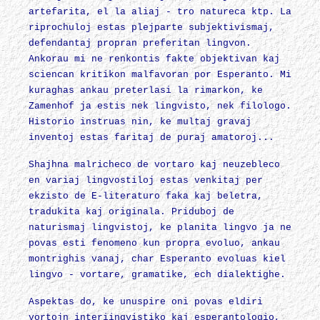
artefarita, el la aliaj - tro natureca ktp. La
riprochuloj estas plejparte subjektivismaj,
defendantaj propran preferitan lingvon.
Ankorau mi ne renkontis fakte objektivan kaj
sciencan kritikon malfavoran por Esperanto. Mi
kuraghas ankau preterlasi la rimarkon, ke
Zamenhof ja estis nek lingvisto, nek filologo.
Historio instruas nin, ke multaj gravaj
inventoj estas faritaj de puraj amatoroj...
Shajhna malricheco de vortaro kaj neuzebleco
en variaj lingvostiloj estas venkitaj per
ekzisto de E-literaturo faka kaj beletra,
tradukita kaj originala. Priduboj de
naturismaj lingvistoj, ke planita lingvo ja ne
povas esti fenomeno kun propra evoluo, ankau
montrighis vanaj, char Esperanto evoluas kiel
lingvo - vortare, gramatike, ech dialektighe.
Aspektas do, ke unuspire oni povas eldiri
vortojn interiingvistiko kaj esperantologio,