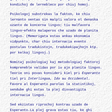
kondichoj de lernebleco por chiuj homoj.
Psikologoj substrekas la fakton, ke chiu
lernanto sentas sin malpli valora ol denaska
uzanto de koncerna lingvo; tiu malfavora
lingvo~efekto malaperos che uzado de planita
lingvo. (Memorigata estas ankau ekonomia
vidpunkto, char chiu internacia evento
postulas tradukistojn, tradukekipajhojn ktp.
por kelkaj lingvoj.)
Nomitaj psikologiaj kaj metodologiaj faktoroj
kompreneble validas por iu ajn planita lingvo.
Teorie oni povas konsideri kiel pri
Esperanto
tiel pri
Interlingua, Ido
au
Occidental
.
Favore al Esperanto parolas la statistikoj,
sendube ghi estas la plej disvastigita
internacia lingvo.
Sed ekzistas riprochoj kontrau uzado de
Esperanto.La plej grava estas tiu, ke ghi